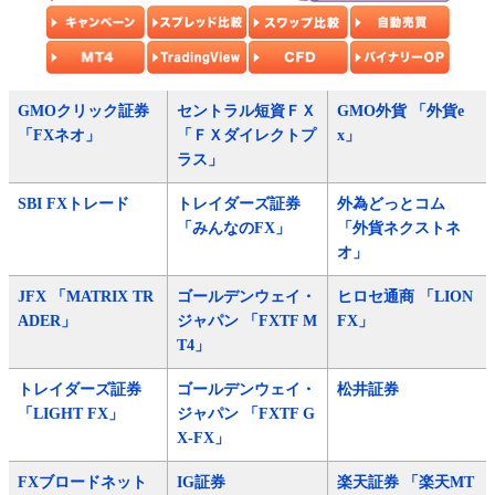
GMOクリック証券
セントラル短資ＦＸ
GMO外貨 「外貨e
「FXネオ」
「ＦＸダイレクトプ
x」
ラス」
SBI FXトレード
トレイダーズ証券
外為どっとコム
「みんなのFX」
「外貨ネクストネ
オ」
JFX 「MATRIX TR
ゴールデンウェイ・
ヒロセ通商 「LION
ADER」
ジャパン 「FXTF M
FX」
T4」
トレイダーズ証券
ゴールデンウェイ・
松井証券
「LIGHT FX」
ジャパン 「FXTF G
X-FX」
FXブロードネット
IG証券
楽天証券 「楽天MT