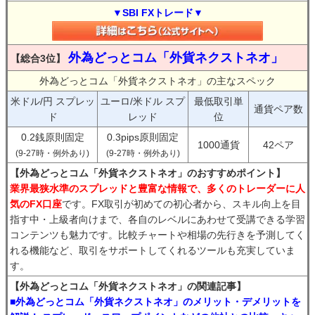
▼SBI FXトレード▼
外為どっとコム「外貨ネクストネオ」
【総合3位】
外為どっとコム「外貨ネクストネオ」の主なスペック
米ドル/円 スプレッ
ユーロ/米ドル スプ
最低取引単
通貨ペア数
ド
レッド
位
0.2銭原則固定
0.3pips原則固定
1000通貨
42ペア
(9-27時・例外あり)
(9-27時・例外あり)
【外為どっとコム「外貨ネクストネオ」のおすすめポイント】
業界最狭水準のスプレッドと豊富な情報で、多くのトレーダーに人
気のFX口座
です。FX取引が初めての初心者から、スキル向上を目
指す中・上級者向けまで、各自のレベルにあわせて受講できる学習
コンテンツも魅力です。比較チャートや相場の先行きを予測してく
れる機能など、取引をサポートしてくれるツールも充実していま
す。
【外為どっとコム「外貨ネクストネオ」の関連記事】
■外為どっとコム「外貨ネクストネオ」のメリット・デメリットを