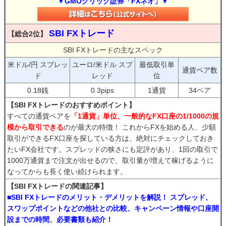
▼GMOクリック証券「FXネオ」▼
SBI FXトレード
【総合2位】
SBI FXトレードの主なスペック
米ドル/円 スプレッ
ユーロ/米ドル スプ
最低取引単
通貨ペア数
ド
レッド
位
0.18銭
0.3pips
1通貨
34ペア
【SBI FXトレードのおすすめポイント】
すべての通貨ペアを
「1通貨」単位、一般的なFX口座の1/1000の規
模から取引できる
のが最大の特徴！ これからFXを始める人、少額
取引ができるFX口座を探している方は、絶対にチェックしておき
たいFX会社です。スプレッドの狭さにも定評があり、1回の取引で
1000万通貨まで注文が出せるので、取引量が増えて稼げるように
なってからも長く使い続けられます。
【SBI FXトレードの関連記事】
■SBI FXトレードのメリット・デメリットを解説！ スプレッド、
スワップポイントなどの他社との比較、キャンペーン情報や口座開
設までの時間、必要書類も紹介！