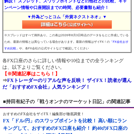
解説！ スプレッド、スワップポイントなどの他社との比較、キャ
ンペーン情報や口座開設までの時間、必要書類も紹介！
▼外為どっとコム「外貨ネクストネオ」▼
※スプレッドはすべて例外あり。この表は2026年8月3日時点のデータをもとに作成している
ため、最新の情報とは異なっている場合があります。最新の情報はザイFX！の
「FX会社おす
すめ比較」
や、各FX会社の公式サイトなどで確認してください
各FX口座のさらに詳しい情報や10位までの全ランキング
は、以下よりご覧ください。
【※関連記事はこちら！】
⇒
FXトレーダーのリアルな声を反映！ ザイFX！読者が選ん
だ「おすすめFX会社」人気ランキング！
■持田有紀子の「戦うオンナのマーケット日記」の関連記事
おすすめのFX会社をザイFX！編集部が徹底調査！
FX「ドル/円」のスワップポイントを比較！ 高い順にラン
キングして、おすすめのFX口座も紹介！ 約40のFX口座の