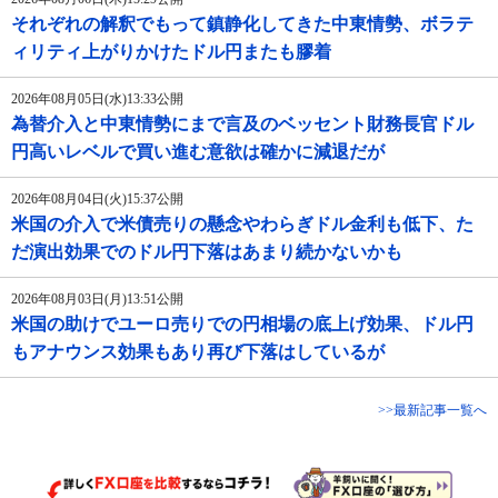
それぞれの解釈でもって鎮静化してきた中東情勢、ボラテ
ィリティ上がりかけたドル円またも膠着
2026年08月05日(水)13:33公開
為替介入と中東情勢にまで言及のベッセント財務長官ドル
円高いレベルで買い進む意欲は確かに減退だが
2026年08月04日(火)15:37公開
米国の介入で米債売りの懸念やわらぎドル金利も低下、た
だ演出効果でのドル円下落はあまり続かないかも
2026年08月03日(月)13:51公開
米国の助けでユーロ売りでの円相場の底上げ効果、ドル円
もアナウンス効果もあり再び下落はしているが
>>最新記事一覧へ