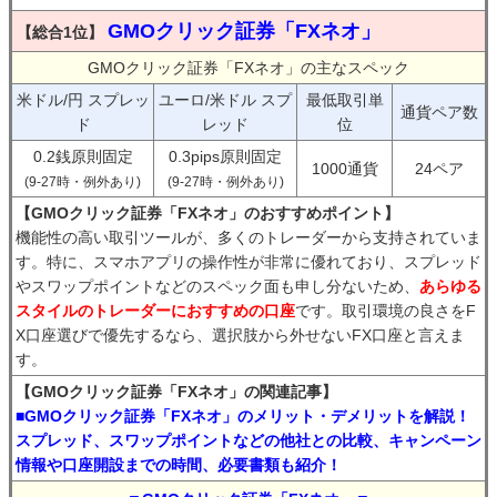
GMOクリック証券「FXネオ」
【総合1位】
GMOクリック証券「FXネオ」の主なスペック
米ドル/円 スプレッ
ユーロ/米ドル スプ
最低取引単
通貨ペア数
ド
レッド
位
0.2銭原則固定
0.3pips原則固定
1000通貨
24ペア
(9-27時・例外あり)
(9-27時・例外あり)
【GMOクリック証券「FXネオ」のおすすめポイント】
機能性の高い取引ツールが、多くのトレーダーから支持されていま
す。特に、スマホアプリの操作性が非常に優れており、スプレッド
やスワップポイントなどのスペック面も申し分ないため、
あらゆる
スタイルのトレーダーにおすすめの口座
です。取引環境の良さをF
X口座選びで優先するなら、選択肢から外せないFX口座と言えま
す。
【GMOクリック証券「FXネオ」の関連記事】
■GMOクリック証券「FXネオ」のメリット・デメリットを解説！
スプレッド、スワップポイントなどの他社との比較、キャンペーン
情報や口座開設までの時間、必要書類も紹介！