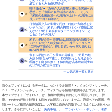
成功するとみる(陳満咲杜)
8月7日(金)■『為替介入の影響と更なる実施への
思惑』と『米国の雇用統計の発表』、そして
『米国の金融政策への思惑(利上げへの思惑に注
視)』に注目！(羊飼い)
日米協調介入の影響で円は一時的に方向感を失
いそうだが、米ドル/円の円安トレンド継続は変
えない！9月日銀会合がターニングポイントと
なるか？(今井雅人)
米ドル/円の160～162円台は日米当局の防衛ライ
ンに！ GW介入時安値155円、神田シーリング
152円が下値めど、押し目買いから戻り売り戦
略へ(西原宏一)
米ドル/円は155円が最大の分岐点！ 7月足の包
み線を8月足が下抜け、155円割れなら月足ダウ
理論が下向き転換！ 下値目処は高市総裁誕生時
の147円の窓(田向宏行)
>>人気記事一覧を見る
当ウェブサイトにおけるデータは、セントラル短資ＦＸ、クォンツ・リサーチ、
ＤＺＨフィナンシャルリサーチ、フィスコから情報の提供を受けております。
本ウェブサイト「ザイFX！」は、情報の提供を目的として運営しており、投
資、その他の行動を勧誘する目的では運営しておりません。通貨ペアの選択、売
買レートなど投資の最終決定は、お客様ご自身の判断でなさるようにお願いいた
します。さらに詳しいことは
「免責事項」
、
「プライバシー・ポリシー、著作