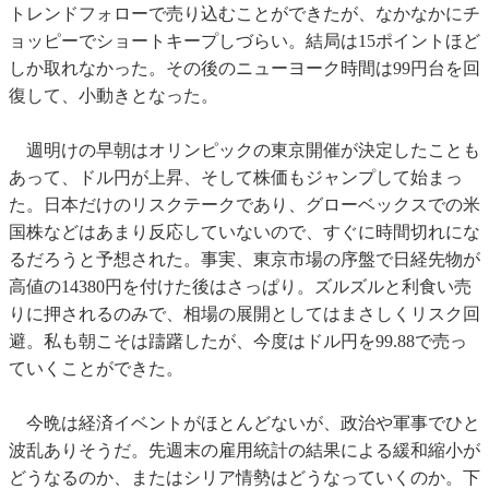
トレンドフォローで売り込むことができたが、なかなかにチ
ョッピーでショートキープしづらい。結局は15ポイントほど
しか取れなかった。その後のニューヨーク時間は99円台を回
復して、小動きとなった。
週明けの早朝はオリンピックの東京開催が決定したことも
あって、ドル円が上昇、そして株価もジャンプして始まっ
た。日本だけのリスクテークであり、グローベックスでの米
国株などはあまり反応していないので、すぐに時間切れにな
るだろうと予想された。事実、東京市場の序盤で日経先物が
高値の14380円を付けた後はさっぱり。ズルズルと利食い売
りに押されるのみで、相場の展開としてはまさしくリスク回
避。私も朝こそは躊躇したが、今度はドル円を99.88で売っ
ていくことができた。
今晩は経済イベントがほとんどないが、政治や軍事でひと
波乱ありそうだ。先週末の雇用統計の結果による緩和縮小が
どうなるのか、またはシリア情勢はどうなっていくのか。下