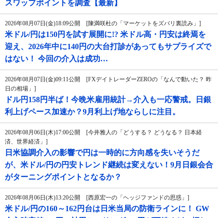
スワップポイントを調査【最新】
2026年08月07日(金)18:09公開 [陳満咲杜の「マーケットをズバリ裏読み」]
米ドル/円は150円を試す展開に!? 米ドル高・円安は終焉を
迎え、2026年中に140円の大台打診があってもサプライズで
はない！ 今回の介入は成功…
2026年08月07日(金)09:11公開 [FXデイトレーダーZEROの「なんで動いた？ 昨
日の相場」]
ドル円158円半ば！今晩米雇用統計→介入も一応警戒。日銀
利上げペース加速か？9月利上げ地ならしに注目。
2026年08月06日(木)17:00公開 [今井雅人の「どうする？ どうなる？ 日本経
済、世界経済」]
日米協調介入の影響で円は一時的に方向感を失いそうだ
が、米ドル/円の円安トレンド継続は変えない！9月日銀会合
がターニングポイントとなるか？
2026年08月06日(木)13:20公開 [西原宏一の「ヘッジファンドの思惑」]
米ドル/円の160～162円台は日米当局の防衛ラインに！ GW