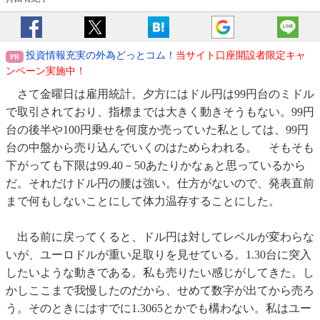
投資情報充実の外為どっとコム！
当サイト口座開設者限定キャ
ンペーン実施中！
さて金曜日は雇用統計。夕方にはドル円は99円台のミドル
で取引されており、指標までは大きく動きそうもない。99円
台の後半や100円乗せを何度か売っていた私としては、99円
台の中盤から売り込んでいくのはためらわれる。 そもそも
下がっても下限は99.40－50あたりかなぁと思っているから
だ。それだけドル円の腰は強い。仕方がないので、発表直前
まで何もしないことにして体力温存することにした。
出る前に戻ってくると、ドル円は対してレベルが変わらな
いが、ユーロドルが重い足取りを見せている。1.30台に突入
したいような動きである。私も売りたい感じがしてきた。し
かしここまで我慢したのだから、せめて数字が出てから売ろ
う。そのときにはすでに1.3065とかでも構わない。私はユー