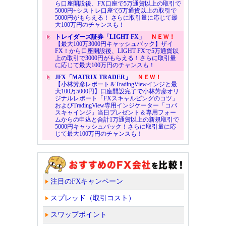
ら口座開設後、FX口座で5万通貨以上の取引で
5000円+シストレ口座で5万通貨以上の取引で
5000円がもらえる！ さらに取引量に応じて最
大100万円のチャンスも！
トレイダーズ証券「LIGHT FX」
ＮＥＷ！
【最大100万3000円キャッシュバック】ザイ
FX！から口座開設後、LIGHT FXで5万通貨以
上の取引で3000円がもらえる！さらに取引量
に応じて最大100万円のチャンスも！
JFX「MATRIX TRADER」
ＮＥＷ！
【小林芳彦レポート＆TradingViewインジと最
大100万5000円】口座開設完了で小林芳彦オリ
ジナルレポート「FXスキャルピングのコツ」
およびTradingView専用インジケーター「コバ
スキャインジ」当日プレゼント＆専用フォー
ムからの申込と合計1万通貨以上の新規取引で
5000円キャッシュバック！さらに取引量に応
じて最大100万円のチャンスも！
注目のFXキャンペーン
スプレッド（取引コスト）
スワップポイント