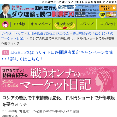
FX比較
キャンペーン
ランキング
スワップ
スプレッド
ザイFX！トップ
>
相場を見通す超強力FXコラム
>
持田有紀子の「戦うオンナの
マーケット日記」
> ロシアの態度で中東情勢は悪化、ドル円ショートで外部環境
を要ウォッチ
LIGHT FXは当サイト口座開設者限定キャンペーン実施
中！詳しくはこちら！
ロシアの態度で中東情勢は悪化、
ドル円ショートで外部環境
を要ウォッチ
2013年09月09日(月)15:22公開
[2013年09月09日(月)15:22更新]
持田有紀子