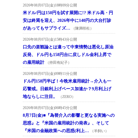
2026年08月07日(金)18時09分公開
米ドル/円は150円を試す展開に!? 米ドル高・円
安は終焉を迎え、2026年中に140円の大台打診
があってもサプライズ…
（陳満咲杜）
2026年08月07日(金)15時43分公開
口先の楽観論とは違って中東情勢は悪化し原油
反発、ドル円も158円台に戻しドル金利上昇で
の雇用統計
（持田有紀子）
2026年08月07日(金)09時11分公開
ドル円158円半ば！今晩米雇用統計→介入も一
応警戒。日銀利上げペース加速か？9月利上げ
地ならしに注目。
（ZERO）
2026年08月07日(金)06時45分公開
8月7日(金)■『為替介入の影響と更なる実施への
思惑』と『米国の雇用統計の発表』、そして
『米国の金融政策への思惑(利上…
（羊飼い）