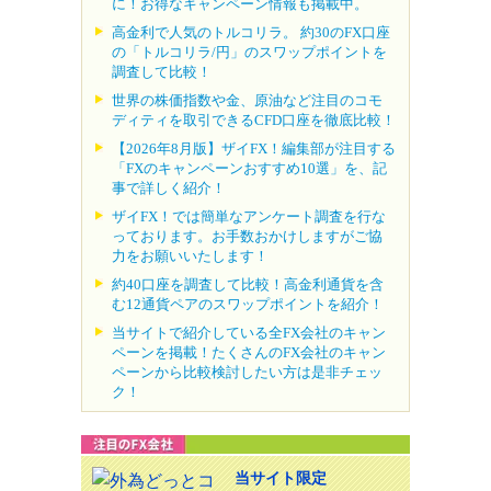
に！お得なキャンペーン情報も掲載中。
高金利で人気のトルコリラ。 約30のFX口座
の「トルコリラ/円」のスワップポイントを
調査して比較！
世界の株価指数や金、原油など注目のコモ
ディティを取引できるCFD口座を徹底比較！
【2026年8月版】ザイFX！編集部が注目する
「FXのキャンペーンおすすめ10選」を、記
事で詳しく紹介！
ザイFX！では簡単なアンケート調査を行な
っております。お手数おかけしますがご協
力をお願いいたします！
約40口座を調査して比較！高金利通貨を含
む12通貨ペアのスワップポイントを紹介！
当サイトで紹介している全FX会社のキャン
ペーンを掲載！たくさんのFX会社のキャン
ペーンから比較検討したい方は是非チェッ
ク！
当サイト限定