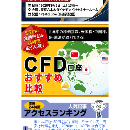
米ドル/円は150円を試す展開に!? 米ドル高・円
安は終焉を迎え、2026年中に140円の大台打診
があってもサプライズではない！ 今回の介入は