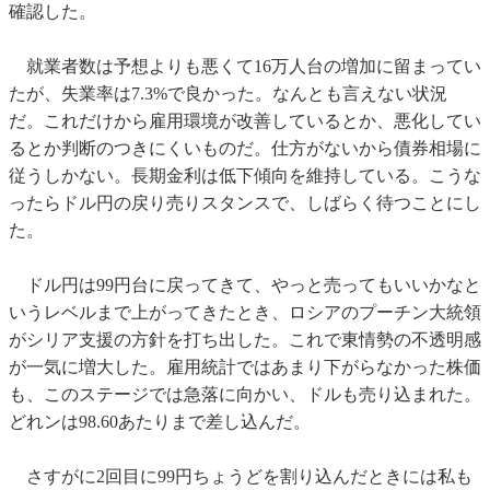
確認した。
就業者数は予想よりも悪くて16万人台の増加に留まってい
たが、失業率は7.3%で良かった。なんとも言えない状況
だ。これだけから雇用環境が改善しているとか、悪化してい
るとか判断のつきにくいものだ。仕方がないから債券相場に
従うしかない。長期金利は低下傾向を維持している。こうな
ったらドル円の戻り売りスタンスで、しばらく待つことにし
た。
ドル円は99円台に戻ってきて、やっと売ってもいいかなと
いうレベルまで上がってきたとき、ロシアのプーチン大統領
がシリア支援の方針を打ち出した。これで東情勢の不透明感
が一気に増大した。雇用統計ではあまり下がらなかった株価
も、このステージでは急落に向かい、ドルも売り込まれた。
どれンは98.60あたりまで差し込んだ。
さすがに2回目に99円ちょうどを割り込んだときには私も