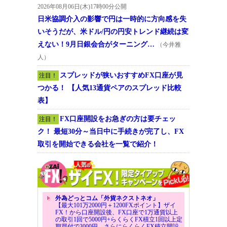
2026年08月06日(木)17時00分公開
日米協調介入の影響で円は一時的に方向感を失
いそうだが、米ドル/円の円安トレンド継続は変
えない！9月日銀会合がターニング…
（今井雅
人）
スプレッドが狭いおすすめFX口座が見
注目！
つかる！ 【人気13通貨ペアのスプレッド比較
表】
FX口座開設をお急ぎの方は要チェッ
注目！
ク！ 最短30分～当日中に手続きが完了し、FX
取引を開始できる会社を一覧で紹介！
外為どっとコム「外貨ネクストネオ」
【最大101万2000円＋1200FXポイント】ザイ
FX！から口座開設後、FX口座で1万通貨以上
の取引1回で5000円+らくらくFX積立1回以上定
期買付で3000円。さらにらくらくFX積立開設