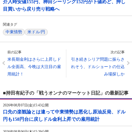
介入時安値155円、神田シーリング152円が下値めど、押し
目買いから戻り売り戦略へ
関連タグ
中東情勢
米ドル/円
前の記事
次の記事
米長期金利はさらに上昇しド
引き続きシリア問題に振らさ
ル全面高、今晩は大注目の雇
れそう、ドルショートの仕込
用統計！
み場探しか
■持田有紀子の「戦うオンナのマーケット日記」の最新記事
2026年08月07日(金)15:43公開
口先の楽観論とは違って中東情勢は悪化し原油反発、ドル
円も158円台に戻しドル金利上昇での雇用統計
2026年08月06日(木)15:29公開