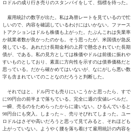
ロドルの成り行き売りのスタンバイをして、指標を待った。
雇用統計の数字が出た。私は為替レートを見ているので忙
しいので、内容を確認しているわけにはいかない。ファース
トアクションはドルも株価も上がった。たぶんこれは失業率
か就業者数が良かったのかも。そう思ったが、米国債が急反
発している。あれだけ長期金利の上昇で懸念されていた長期
債が、である。私の見方としては株価やドルは前後に振れや
すいものとしており、素直に方向性を示すのは債券価格だと
思っている。だから確かめてはいないが、なにがしら悪い数
字も含まれていてのことなのだろうと判断した。
それではと、ドル円でも売りにいこうかと思ったら、すで
に99円台の前半まで落ちている。完全に週の安値レベルだ。
一瞬、売るのをためらったからに違いない。ひるんでいると
98円台にも突入。しまった～、売りそびれてしまった。ユー
ロドルはさぞや高いだろうと思って見てみると、それほども
上がっていない。ようやく腰を落ち着けて雇用統計の内容を