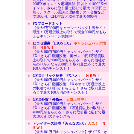
200FXポイント＆定期買付1回以上で1000FXポ
イント。さらに取引量に応じて最大100万円に
加え、スクール受講と理解度テスト合格など
で1000円、CFD開設と取引で最大4000円！
FXブロードネット
【最大6万3000円キャッシュバック】当サイト
限定！1万通貨以上の取引で現金3000円がもら
えるキャンペーン実施中！
ヒロセ通商「LION FX」
キャッシュバック増
額
ＮＥＷ！
【最大100万7000円キャッシュバック】ザイ
FX！から口座開設後、英ポンド/円1万通貨以
上の取引で5000円がもらえる！ さらに他社か
らのりかえなら2000円！ 取引量に応じて最大
100万円のチャンスも！
GMOクリック証券「FXネオ」
ＮＥＷ！
【最大100万4000円キャッシュバック】ザイ
FX！から口座開設後、FXネオで1万通貨以上
の取引で4000円がもらえる！ さらに取引量に
応じて最大100万円のチャンスも！
GMO外貨「外貨ex」
人気上昇中！
【最大100万4000円キャッシュバック】ザイ
FX！から口座開設後、1万通貨以上の取引で
4000円がもらえる！ さらに取引量に応じて最
大100万円のチャンスも！
トレイダーズ証券「みんなのFX」
人気！
Ｎ
ＥＷ！
【最大101万円キャッシュバック】ザイFX！か