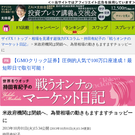
FX比較
キャンペーン
ランキング
スワップ
スプレッド
ザイFX！トップ
>
相場を見通す超強力FXコラム
>
持田有紀子の「戦うオンナの
マーケット日記」
> 米政府機関は閉鎖へ、為替相場の動きもますますチョッピー
に
【GMOクリック証券】圧倒的人気で100万口座達成！最
短即日で取引可能！
米政府機関は閉鎖へ、
為替相場の動きもますますチョッピー
に
2013年10月01日(火)15:34公開
[2013年10月01日(火)15:34更新]
持田有紀子