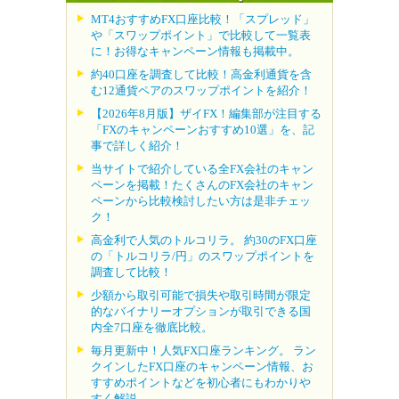
MT4おすすめFX口座比較！「スプレッド」
や「スワップポイント」で比較して一覧表
に！お得なキャンペーン情報も掲載中。
約40口座を調査して比較！高金利通貨を含
む12通貨ペアのスワップポイントを紹介！
【2026年8月版】ザイFX！編集部が注目する
「FXのキャンペーンおすすめ10選」を、記
事で詳しく紹介！
当サイトで紹介している全FX会社のキャン
ペーンを掲載！たくさんのFX会社のキャン
ペーンから比較検討したい方は是非チェッ
ク！
高金利で人気のトルコリラ。 約30のFX口座
の「トルコリラ/円」のスワップポイントを
調査して比較！
少額から取引可能で損失や取引時間が限定
的なバイナリーオプションが取引できる国
内全7口座を徹底比較。
毎月更新中！人気FX口座ランキング。 ラン
クインしたFX口座のキャンペーン情報、お
すすめポイントなどを初心者にもわかりや
すく解説。