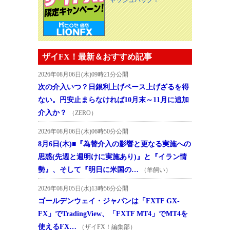
ザイFX！最新＆おすすめ記事
2026年08月06日(木)09時21分公開
次の介入いつ？日銀利上げペース上げざるを得
ない。円安止まらなければ10月末～11月に追加
介入か？
（ZERO）
2026年08月06日(木)06時50分公開
8月6日(木)■『為替介入の影響と更なる実施への
思惑(先週と週明けに実施あり)』と『イラン情
勢』、そして『明日に米国の…
（羊飼い）
2026年08月05日(水)13時56分公開
ゴールデンウェイ・ジャパンは「FXTF GX-
FX」でTradingView、「FXTF MT4」でMT4を
使えるFX…
（ザイFX！編集部）