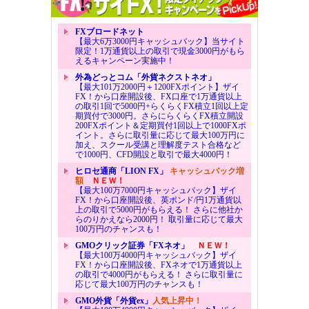
FXブロードネット
【最大6万3000円キャッシュバック】当サイト
限定！1万通貨以上の取引で現金3000円がもら
えるキャンペーン実施中！
外為どっとコム「外貨ネクストネオ」
【最大101万2000円＋1200FXポイント】ザイ
FX！から口座開設後、FX口座で1万通貨以上
の取引1回で5000円+らくらくFX積立1回以上定
期買付で3000円。さらにらくらくFX積立開設
200FXポイント＆定期買付1回以上で1000FXポ
イント。さらに取引量に応じて最大100万円に
加え、スクール受講と理解度テスト合格など
で1000円、CFD開設と取引で最大4000円！
ヒロセ通商「LION FX」
キャッシュバック増
額
ＮＥＷ！
【最大100万7000円キャッシュバック】ザイ
FX！から口座開設後、英ポンド/円1万通貨以
上の取引で5000円がもらえる！ さらに他社か
らのりかえなら2000円！ 取引量に応じて最大
100万円のチャンスも！
GMOクリック証券「FXネオ」
ＮＥＷ！
【最大100万4000円キャッシュバック】ザイ
FX！から口座開設後、FXネオで1万通貨以上
の取引で4000円がもらえる！ さらに取引量に
応じて最大100万円のチャンスも！
GMO外貨「外貨ex」
人気上昇中！