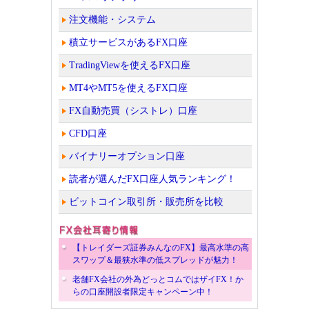
注文機能・システム
積立サービスがあるFX口座
TradingViewを使えるFX口座
MT4やMT5を使えるFX口座
FX自動売買（シストレ）口座
CFD口座
バイナリーオプション口座
読者が選んだFX口座人気ランキング！
ビットコイン取引所・販売所を比較
【トレイダーズ証券みんなのFX】最高水準の高
スワップ＆最狭水準の低スプレッドが魅力！
老舗FX会社の外為どっとコムではザイFX！か
らの口座開設者限定キャンペーン中！