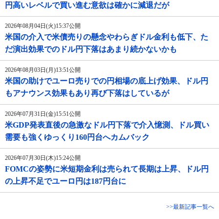
円高いレベルで買い進む意欲は確かに減退だが
2026年08月04日(火)15:37公開
米国の介入で米債売りの懸念やわらぎドル金利も低下、た
だ演出効果でのドル円下落はあまり続かないかも
2026年08月03日(月)13:51公開
米国の助けでユーロ売りでの円相場の底上げ効果、ドル円
もアナウンス効果もあり再び下落はしているが
2026年07月31日(金)15:51公開
米GDP発表直後の急激なドル円下落で介入憶測、ドル買い
需要も強くゆっくり160円台へカムバック
2026年07月30日(木)15:24公開
FOMCの姿勢に米短期金利は売られて長期は上昇、ドル円
の上昇不足でユーロ円は187円台に
>>最新記事一覧へ