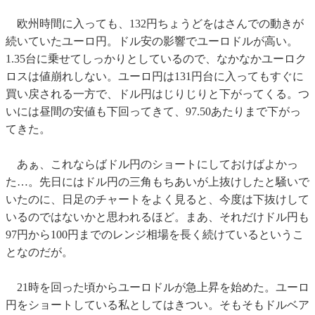
欧州時間に入っても、132円ちょうどをはさんでの動きが
続いていたユーロ円。ドル安の影響でユーロドルが高い。
1.35台に乗せてしっかりとしているので、なかなかユーロク
ロスは値崩れしない。ユーロ円は131円台に入ってもすぐに
買い戻される一方で、ドル円はじりじりと下がってくる。つ
いには昼間の安値も下回ってきて、97.50あたりまで下がっ
てきた。
あぁ、これならばドル円のショートにしておけばよかっ
た…。先日にはドル円の三角もちあいが上抜けしたと騒いで
いたのに、日足のチャートをよく見ると、今度は下抜けして
いるのではないかと思われるほど。まあ、それだけドル円も
97円から100円までのレンジ相場を長く続けているというこ
となのだが。
21時を回った頃からユーロドルが急上昇を始めた。ユーロ
円をショートしている私としてはきつい。そもそもドルベア