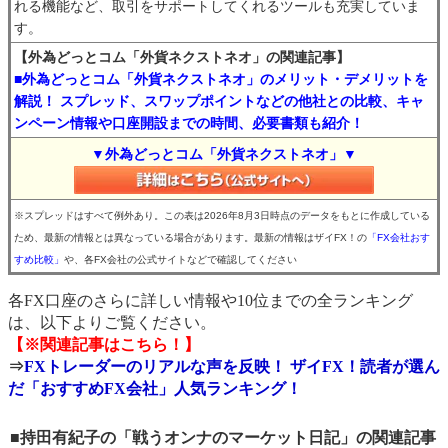
れる機能など、取引をサポートしてくれるツールも充実していま
す。
【外為どっとコム「外貨ネクストネオ」の関連記事】
■外為どっとコム「外貨ネクストネオ」のメリット・デメリットを
解説！ スプレッド、スワップポイントなどの他社との比較、キャ
ンペーン情報や口座開設までの時間、必要書類も紹介！
▼外為どっとコム「外貨ネクストネオ」▼
※スプレッドはすべて例外あり。この表は2026年8月3日時点のデータをもとに作成している
ため、最新の情報とは異なっている場合があります。最新の情報はザイFX！の
「FX会社おす
すめ比較」
や、各FX会社の公式サイトなどで確認してください
各FX口座のさらに詳しい情報や10位までの全ランキング
は、以下よりご覧ください。
【※関連記事はこちら！】
⇒
FXトレーダーのリアルな声を反映！ ザイFX！読者が選ん
だ「おすすめFX会社」人気ランキング！
■持田有紀子の「戦うオンナのマーケット日記」の関連記事