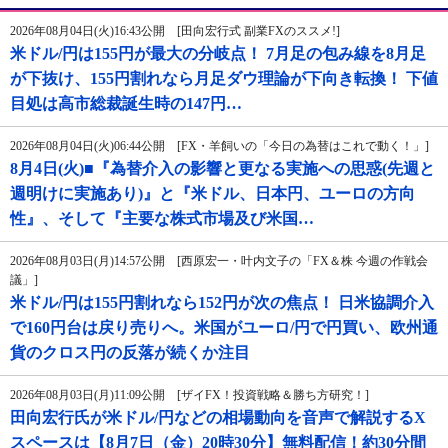
2026年08月04日(火)16:43公開 [田向宏行式 副業FXのススメ!]
米ドル/円は155円が最大の分岐点！ 7月足の包み線を8月足
が下抜け、155円割れなら月足ダウ理論が下向き転換！ 下値
目処は高市総裁誕生時の147円…
2026年08月04日(火)06:44公開 [FX・羊飼いの「今日の為替はこれで動く！」]
8月4日(火)■『為替介入の影響と更なる実施への思惑(先週と
週明けに実施あり)』と『米ドル、日本円、ユーロの方向
性』、そして『主要な株式市場及び米国…
2026年08月03日(月)14:57公開 [西原宏一・叶内文子の「FX＆株 今週の作戦会
議」]
米ドル/円は155円割れなら152円が次の焦点！ 日米協調介入
で160円台は戻り売りへ。米国がユーロ/円で円買い、欧州通
貨のクロス円の反落が続くか注目
2026年08月03日(月)11:09公開 [ザイFX！投資戦略＆勝ち方研究！]
田向宏行氏が米ドル/円などの相場動向を音声で解説するX
スペースは【8月7日（金）20時30分】無料配信！約30分間