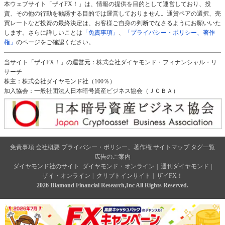
本ウェブサイト「ザイFX！」は、情報の提供を目的として運営しており、投
資、その他の行動を勧誘する目的では運営しておりません。通貨ペアの選択、売
買レートなど投資の最終決定は、お客様ご自身の判断でなさるようにお願いいた
します。さらに詳しいことは
「免責事項」
、
「プライバシー・ポリシー、著作
権」
のページをご確認ください。
当サイト「ザイFX！」の運営元：株式会社ダイヤモンド・フィナンシャル・リ
サーチ
株主：株式会社ダイヤモンド社（100％）
加入協会：一般社団法人日本暗号資産ビジネス協会（ＪＣＢＡ）
免責事項
会社概要
プライバシー・ポリシー、著作権
サイトマップ
タグ一覧
広告のご案内
ダイヤモンド社のサイト
ダイヤモンド・オンライン
|
週刊ダイヤモンド
|
ザイ・オンライン
|
クリプトインサイト
|
ザイFX！
2026 Diamond Financial Research,Inc All Rights Reserved.