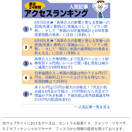
8月5日(水)■『為替介入の影響と更なる実施への
思惑(先週と週明けに実施あり)』と『イラン情
勢』、そして『米国のADP雇用統計とISM非製
造業指数の発表』に注目！(羊飼い)
8月6日(木)■『為替介入の影響と更なる実施への
思惑(先週と週明けに実施あり)』と『イラン情
勢』、そして『明日に米国の雇用統計の発表を
控える点』に注目！(羊飼い)
為替介入と中東情勢にまで言及のベッセント財
務長官ドル円高いレベルで買い進む意欲は確か
に減退だが(持田有紀子)
日米協調介入→米国の国益は何か？ドル円157
円台。日銀利上げペース上げざるを得ないか。
投資戦略は？(ZERO)
米ドル/円は155円が最大の分岐点！ 7月足の包
み線を8月足が下抜け、155円割れなら月足ダウ
理論が下向き転換！ 下値目処は高市総裁誕生時
の147円の窓(田向宏行)
>>人気記事一覧を見る
当ウェブサイトにおけるデータは、セントラル短資ＦＸ、クォンツ・リサーチ、
ＤＺＨフィナンシャルリサーチ、フィスコから情報の提供を受けております。