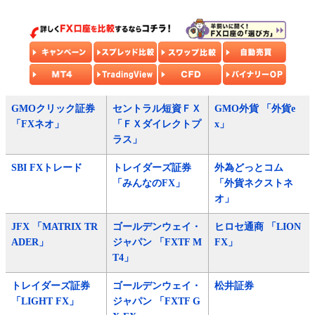
GMOクリック証券
セントラル短資ＦＸ
GMO外貨 「外貨e
「FXネオ」
「ＦＸダイレクトプ
x」
ラス」
SBI FXトレード
トレイダーズ証券
外為どっとコム
「みんなのFX」
「外貨ネクストネ
オ」
JFX 「MATRIX TR
ゴールデンウェイ・
ヒロセ通商 「LION
ADER」
ジャパン 「FXTF M
FX」
T4」
トレイダーズ証券
ゴールデンウェイ・
松井証券
「LIGHT FX」
ジャパン 「FXTF G