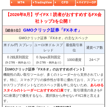
【2026年8月】ザイFX！読者がおすすめするFX会
社トップ3を公開！
GMOクリック証券「FXネオ」
【総合1位】
GMOクリック証券「FXネオ」の主なスペック
米ドル/円 スプレッ
ユーロ/米ドル スプ
最低取引単
通貨ペア数
ド
レッド
位
0.2銭原則固定
0.3pips原則固定
1000通貨
24ペア
(9-27時・例外あり)
(9-27時・例外あり)
【GMOクリック証券「FXネオ」のおすすめポイント】
機能性の高い取引ツールが、多くのトレーダーから支持されていま
す。特に、スマホアプリの操作性が非常に優れており、スプレッド
やスワップポイントなどのスペック面も申し分ないため、
あらゆる
スタイルのトレーダーにおすすめの口座
です。取引環境の良さをF
X口座選びで優先するなら、選択肢から外せないFX口座と言えま
す。