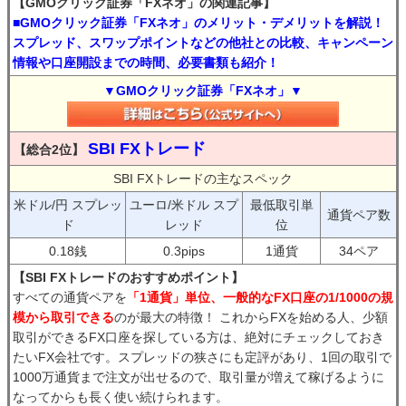
【GMOクリック証券「FXネオ」の関連記事】
■GMOクリック証券「FXネオ」のメリット・デメリットを解説！
スプレッド、スワップポイントなどの他社との比較、キャンペーン
情報や口座開設までの時間、必要書類も紹介！
▼GMOクリック証券「FXネオ」▼
SBI FXトレード
【総合2位】
SBI FXトレードの主なスペック
米ドル/円 スプレッ
ユーロ/米ドル スプ
最低取引単
通貨ペア数
ド
レッド
位
0.18銭
0.3pips
1通貨
34ペア
【SBI FXトレードのおすすめポイント】
すべての通貨ペアを
「1通貨」単位、一般的なFX口座の1/1000の規
模から取引できる
のが最大の特徴！ これからFXを始める人、少額
取引ができるFX口座を探している方は、絶対にチェックしておき
たいFX会社です。スプレッドの狭さにも定評があり、1回の取引で
1000万通貨まで注文が出せるので、取引量が増えて稼げるように
なってからも長く使い続けられます。