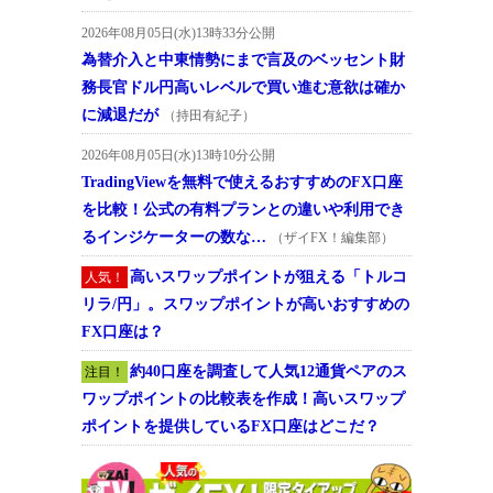
2026年08月05日(水)13時33分公開
為替介入と中東情勢にまで言及のベッセント財
務長官ドル円高いレベルで買い進む意欲は確か
に減退だが
（持田有紀子）
2026年08月05日(水)13時10分公開
TradingViewを無料で使えるおすすめのFX口座
を比較！公式の有料プランとの違いや利用でき
るインジケーターの数な…
（ザイFX！編集部）
高いスワップポイントが狙える「トルコ
人気！
リラ/円」。スワップポイントが高いおすすめの
FX口座は？
約40口座を調査して人気12通貨ペアのス
注目！
ワップポイントの比較表を作成！高いスワップ
ポイントを提供しているFX口座はどこだ？