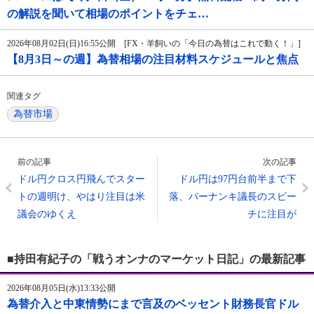
の解説を聞いて相場のポイントをチェ…
2026年08月02日(日)16:55公開 [FX・羊飼いの「今日の為替はこれで動く！」]
【8月3日～の週】為替相場の注目材料スケジュールと焦点
関連タグ
為替市場
前の記事
次の記事
ドル円クロス円飛んでスター
ドル円は97円台前半まで下
トの週明け、やはり注目は米
落、バーナンキ議長のスピー
議会のゆくえ
チに注目が
■持田有紀子の「戦うオンナのマーケット日記」の最新記事
2026年08月05日(水)13:33公開
為替介入と中東情勢にまで言及のベッセント財務長官ドル