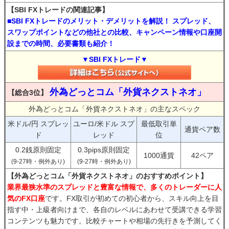
【SBI FXトレードの関連記事】
■SBI FXトレードのメリット・デメリットを解説！ スプレッド、
スワップポイントなどの他社との比較、キャンペーン情報や口座開
設までの時間、必要書類も紹介！
▼SBI FXトレード▼
外為どっとコム「外貨ネクストネオ」
【総合3位】
外為どっとコム「外貨ネクストネオ」の主なスペック
米ドル/円 スプレッ
ユーロ/米ドル スプ
最低取引単
通貨ペア数
ド
レッド
位
0.2銭原則固定
0.3pips原則固定
1000通貨
42ペア
(9-27時・例外あり)
(9-27時・例外あり)
【外為どっとコム「外貨ネクストネオ」のおすすめポイント】
業界最狭水準のスプレッドと豊富な情報で、多くのトレーダーに人
気のFX口座
です。FX取引が初めての初心者から、スキル向上を目
指す中・上級者向けまで、各自のレベルにあわせて受講できる学習
コンテンツも魅力です。比較チャートや相場の先行きを予測してく