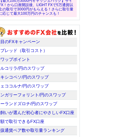
【最大100万3000円キャッシュバック】ザイ
FX！から口座開設後、LIGHT FXで5万通貨以
上の取引で3000円がもらえる！さらに取引量
に応じて最大100万円のチャンスも！
注目のFXキャンペーン
スプレッド（取引コスト）
スワップポイント
トルコリラ/円のスワップ
メキシコペソ/円のスワップ
チェココルナ/円のスワップ
ハンガリーフォリント/円のスワップ
ポーランドズロチ/円のスワップ
羊飼いが選んだ初心者にやさしいFX口座
少額で取引できるFX口座
取扱通貨ペア数や取引量ランキング