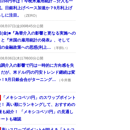
円158円半ば！今晩米雇用統計→介入も一
戒。日銀利上げペース加速か？9月利上げ
らしに注目。
（ZERO）
年08月07日(金)06時45分公開
日(金)■『為替介入の影響と更なる実施への
』と『米国の雇用統計の発表』、そして
国の金融政策への思惑(利上…
（羊飼い）
年08月06日(木)17時00分公開
協調介入の影響で円は一時的に方向感を失
うだが、米ドル/円の円安トレンド継続は変
い！9月日銀会合がターニング…
（今井雅
「メキシコペソ/円」のスワップポイント
較！ 高い順にランキングして、おすすめの
座も紹介！ 「メキシコペソ/円」の見通し
ャートも確認
高いスワップポイントが狙える「トルコ