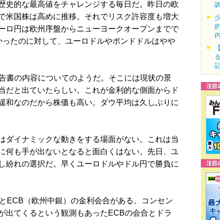
歴史的な最高値をチャレンジする毎日だ。昨日の欧
で米国株は高めに推移。それでリスク許容度も増大
ーロ円は欧州序盤からニューヨークオープンまでで
かったのに対して、ユーロドルやポンドドルはやや
告書の内容についてのようだ。そこには現状の景
当だと出ていたらしい。これが金利的な側面からド
緩和なのだから株価も高い。ダウ平均は久しぶりに
はダイナミックな動きをする場面がない。これは当
に何も手が出ないとなると面白くはない。先日、ユ
し紛れの選択だ。早くユーロドルやドル円で勝負に
とECB（欧州中銀）の金利会合がある。コンセン
が出てくるという観測もあったECBの会合とドラ