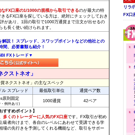
人気！
リラ
なFX口座の1/1000の規模から取引できる
のが最大の特
FX口
できるFX口座を探している方は、絶対にチェックしておき
評があり、1回の取引で1000万通貨まで注文が出せるの
らも長く使い続けられます。
トを解説！ スプレッド、スワップポイントなどの他社との
時間、必要書類も紹介！
SBI FXトレード▼
ネクストネオ」
外貨ネクストネオ」の主なスペック
ドル スプレッド
最低取引単位
通貨ペア数
ips原則固定
1000通貨
42ペア
7時・例外あり)
おすすめポイント】
、多くのトレーダーに人気のFX口座
です。FX取引が初め
上級者向けまで、各自のレベルにあわせて受講できる学
相場の先行きを予測してくれる機能など、取引をサポー