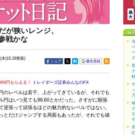
りだが狭いレンジ、
参戦かな
(木)15:29更新)
シェア
優先登録
000円もらえる！
トレイダーズ証券みんなのFX
円のレベルは若干、上がってきているが、それでも
円はいつ見ても98.60とかだった。さすがに順張
て逆張って頑張るほどの魅力的なレベルではない。
っとだけジャンプする局面もあったが、それでも値