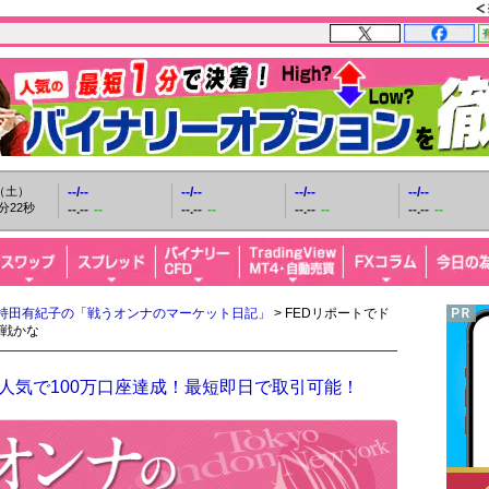
日（土）
--/--
--/--
--/--
--/--
分23秒
--.--
--
--.--
--
--.--
--
--.--
--
持田有紀子の「戦うオンナのマーケット日記」
> FEDリポートでド
戦かな
人気で100万口座達成！最短即日で取引可能！