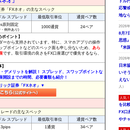
Xネオ」
ドル
応警
証券「FXネオ」の主なスペック
地な
ドル スプレッド
最低取引単位
通貨ペア数
ips原則固定
2026
1000通貨
24ペア
7時・例外あり)
8月7
めポイント】
思惑
ダーから支持されています。特に、スマホアプリの操作
『米
ップポイントなどのスペック面も申し分ないため、
あら
座
です。取引環境の良さをFX口座選びで優先するなら、
2026
日米
事】
ト・デメリットを解説！ スプレッド、スワップポイントな
いそ
座開設までの時間、必要書類も紹介！
えな
リック証券「FXネオ」▼
人）
人気！
を比
FXトレードの主なスペック
FX口
やチ
ドル スプレッド
最低取引単位
通貨ペア数
.3pips
1通貨
34ペア