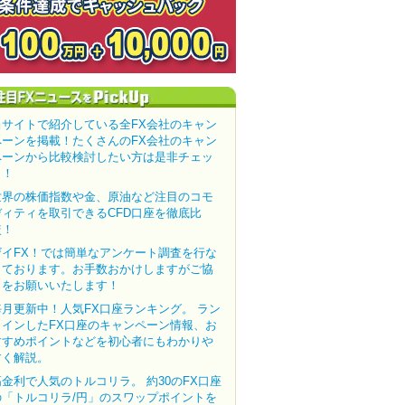
当サイトで紹介している全FX会社のキャン
ペーンを掲載！たくさんのFX会社のキャン
ペーンから比較検討したい方は是非チェッ
ク！
世界の株価指数や金、原油など注目のコモ
ディティを取引できるCFD口座を徹底比
較！
ザイFX！では簡単なアンケート調査を行な
っております。お手数おかけしますがご協
力をお願いいたします！
毎月更新中！人気FX口座ランキング。 ラン
クインしたFX口座のキャンペーン情報、お
すすめポイントなどを初心者にもわかりや
すく解説。
高金利で人気のトルコリラ。 約30のFX口座
の「トルコリラ/円」のスワップポイントを