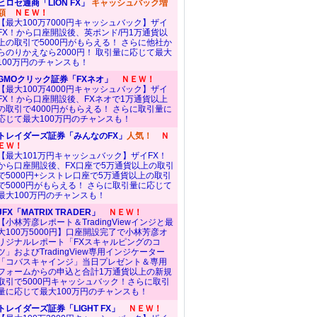
ヒロセ通商「LION FX」
キャッシュバック増
額
ＮＥＷ！
【最大100万7000円キャッシュバック】ザイ
FX！から口座開設後、英ポンド/円1万通貨以
上の取引で5000円がもらえる！ さらに他社か
らのりかえなら2000円！ 取引量に応じて最大
100万円のチャンスも！
GMOクリック証券「FXネオ」
ＮＥＷ！
【最大100万4000円キャッシュバック】ザイ
FX！から口座開設後、FXネオで1万通貨以上
の取引で4000円がもらえる！ さらに取引量に
応じて最大100万円のチャンスも！
トレイダーズ証券「みんなのFX」
人気！
Ｎ
ＥＷ！
【最大101万円キャッシュバック】ザイFX！
から口座開設後、FX口座で5万通貨以上の取引
で5000円+シストレ口座で5万通貨以上の取引
で5000円がもらえる！ さらに取引量に応じて
最大100万円のチャンスも！
JFX「MATRIX TRADER」
ＮＥＷ！
【小林芳彦レポート＆TradingViewインジと最
大100万5000円】口座開設完了で小林芳彦オ
リジナルレポート「FXスキャルピングのコ
ツ」およびTradingView専用インジケーター
「コバスキャインジ」当日プレゼント＆専用
フォームからの申込と合計1万通貨以上の新規
取引で5000円キャッシュバック！さらに取引
量に応じて最大100万円のチャンスも！
トレイダーズ証券「LIGHT FX」
ＮＥＷ！