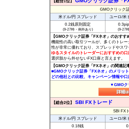
GMOクリック証券「F
【総合1位】
GMOクリック
米ドル/円 スプレッド
ユーロ/米
0.2銭原則固定
0.3p
(9-27時・例外あり)
(9-2
【GMOクリック証券「FXネオ」のおすす
機能性の高い取引ツールが、多くのトレー
性が非常に優れており、スプレッドやスワ
ゆるスタイルのトレーダーにおすすめの口
選択肢から外せないFX口座と言えます。
【GMOクリック証券「FXネオ」の関連記
■GMOクリック証券「FXネオ」のメリッ
どの他社との比較、キャンペーン情報や口
▼GMOク
SBI FXトレード
【総合2位】
SBI 
米ドル/円 スプレッド
ユーロ/米
0.18銭
0