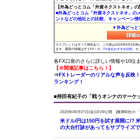
【外為どっとコム「外貨ネクストネオ」の
■外為どっとコム「外貨ネクストネオ」の
ントなどの他社との比較、キャンペーン情
▼外為どっと
※スプレッドはすべて例外あり。この表は2026年8月3日
ます。最新の情報はザイFX！の
「FX会社おすすめ比較」
や
各FX口座のさらに詳しい情報や10
【※関連記事はこちら！】
⇒
FXトレーダーのリアルな声を反映！
ランキング！
■持田有紀子の「戦うオンナのマーケ
2026年08月07日(金)18:09公開 [陳満咲
米ドル/円は150円を試す展開に!?
の大台打診があってもサプライズで