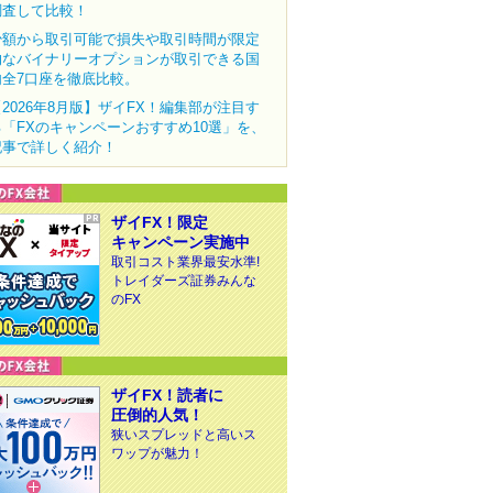
調査して比較！
少額から取引可能で損失や取引時間が限定
的なバイナリーオプションが取引できる国
内全7口座を徹底比較。
【2026年8月版】ザイFX！編集部が注目す
る「FXのキャンペーンおすすめ10選」を、
記事で詳しく紹介！
ザイFX！限定
キャンペーン実施中
取引コスト業界最安水準!
トレイダーズ証券みんな
のFX
ザイFX！読者に
圧倒的人気！
狭いスプレッドと高いス
ワップが魅力！