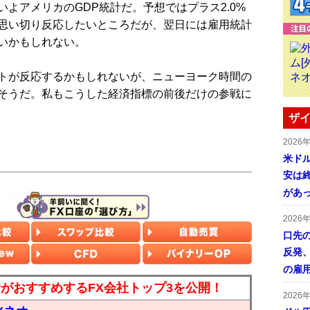
よアメリカのGDP統計だ。予想ではプラス2.0%
思い切り反応したいところだが、翌日には雇用統計
いかもしれない。
トが反応するかもしれないが、ニューヨーク時間の
そうだ。私もこうした経済指標の前後だけの参戦に
ザイ
2026
米ドル
安は終
があ
2026
口先
反発
の雇
読者がおすすめするFX会社トップ3を公開！
2026