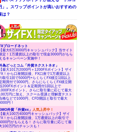
/円」。スワップポイントが高いおすすめの
座は？
FXブロードネット
【最大6万3000円キャッシュバック】当サイト
限定！1万通貨以上の取引で現金3000円がもら
えるキャンペーン実施中！
外為どっとコム「外貨ネクストネオ」
【最大101万2000円＋1200FXポイント】ザイ
FX！から口座開設後、FX口座で1万通貨以上
の取引1回で5000円+らくらくFX積立1回以上
定期買付で3000円。さらにらくらくFX積立開
設200FXポイント＆定期買付1回以上で
1000FXポイント。さらに取引量に応じて最大
100万円に加え、スクール受講と理解度テスト
合格などで1000円、CFD開設と取引で最大
4000円！
GMO外貨「外貨ex」
人気上昇中！
【最大100万4000円キャッシュバック】ザイ
FX！から口座開設後、1万通貨以上の取引で
4000円がもらえる！ さらに取引量に応じて最
大100万円のチャンスも！