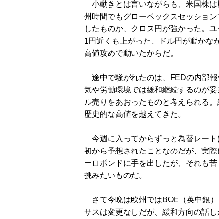
小動きとは言いながらも、米国株は
州時間でもグローベックスセッション
したものか、クロス円が強かった。ユ
1円近くも上がった。ドル円が動かな
高値攻めで動いたからだ。
途中で騒がれたのは、FEDの内部報
気や労働環境では緩和継続するのが妥
ル売りをあおったものと考えられる。
歴史的な高値を越えてきた。
今週に入ってからずっと為替レート
初から予想されたことなのだが、実際
ーロポンドに手を出したが、それも苦
挑みたいものだ。
さて今晩は欧州ではBOE（英中銀）
サスは変更なしだが、緩和方向の話し