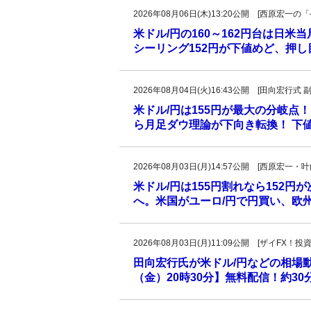
2026年08月06日(木)13:20公開 [西原宏
米ドル/円の160～162円台は日米
シーリング152円が下値めど、押
2026年08月04日(火)16:43公開 [田向宏行式 
米ドル/円は155円が最大の分岐点！
ら月足ダウ理論が下向き転換！ 下値
2026年08月03日(月)14:57公開 [西原宏一
米ドル/円は155円割れなら152円
へ。米国がユーロ/円で円買い、欧
2026年08月03日(月)11:09公開 [ザイFX
田向宏行氏が米ドル/円などの相場
（金）20時30分】無料配信！約3