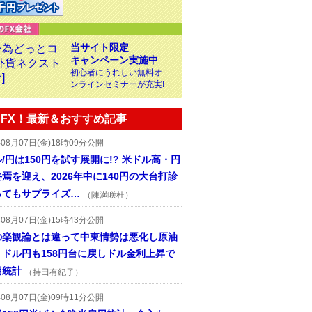
当サイト限定
キャンペーン実施中
初心者にうれしい無料オ
ンラインセミナーが充実!
FX！最新＆おすすめ記事
年08月07日(金)18時09分公開
/円は150円を試す展開に!? 米ドル高・円
焉を迎え、2026年中に140円の大台打診
ってもサプライズ…
（陳満咲杜）
年08月07日(金)15時43分公開
の楽観論とは違って中東情勢は悪化し原油
、ドル円も158円台に戻しドル金利上昇で
用統計
（持田有紀子）
年08月07日(金)09時11分公開