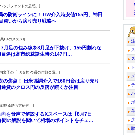
一の「ヘッジファンドの思惑」]
当局の防衛ラインに！ GW介入時安値155円、神田
し目買いから戻り売り戦略へ
副業FXのススメ!]
 7月足の包み線を8月足が下抜け、155円割れな
目処は高市総裁誕生時の147円…
・叶内文子の「FX＆株 今週の作戦会議」]
が次の焦点！ 日米協調介入で160円台は戻り売り
州通貨のクロス円の反落が続くか注目
！投資戦略＆勝ち方研究！]
動向を音声で解説するXスペースは【8月7日
0分間の解説を聞いて相場のポイントをチェ…