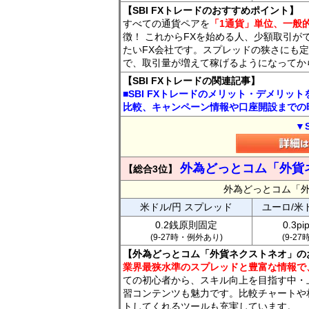
【SBI FXトレードのおすすめポイント】
すべての通貨ペアを
「1通貨」単位、一般的
徴！ これからFXを始める人、少額取引が
たいFX会社です。スプレッドの狭さにも定
で、取引量が増えて稼げるようになってか
【SBI FXトレードの関連記事】
■SBI FXトレードのメリット・デメリッ
比較、キャンペーン情報や口座開設までの
▼
外為どっとコム「外貨
【総合3位】
外為どっとコム「
米ドル/円 スプレッド
ユーロ/米
0.2銭原則固定
0.3p
(9-27時・例外あり)
(9-2
【外為どっとコム「外貨ネクストネオ」の
業界最狭水準のスプレッドと豊富な情報で
ての初心者から、スキル向上を目指す中・
習コンテンツも魅力です。比較チャートや
トしてくれるツールも充実しています。