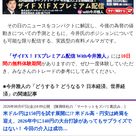
その日のニュースをコンパクトに解説し、今後の為替の値
動きについての予測とともに、今井氏のポジションについて
も可能な限り配信する、実践型の有料メルマガです。
「ザイFX！ FXプレミアム配信 With今井雅人」
には
10日
間の無料体験期間
がありますので、ぜひ一度体験していただ
き、みなさんのトレードの参考にしてみてください。
■今井雅人の「どうする？ どうなる？ 日本経済、世界経
済」の関連記事
2026年08月07日(金)18:09公開 [陳満咲杜の「マーケットをズバリ裏読み」]
米ドル/円は150円を試す展開に!? 米ドル高・円安は終焉を
迎え、2026年中に140円の大台打診があってもサプライズで
はない！ 今回の介入は成功…