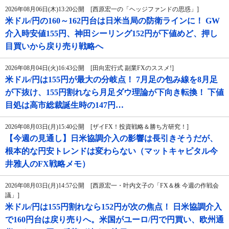
2026年08月06日(木)13:20公開 [西原宏一の「ヘッジファンドの思惑」]
米ドル/円の160～162円台は日米当局の防衛ラインに！ GW
介入時安値155円、神田シーリング152円が下値めど、押し
目買いから戻り売り戦略へ
2026年08月04日(火)16:43公開 [田向宏行式 副業FXのススメ!]
米ドル/円は155円が最大の分岐点！ 7月足の包み線を8月足
が下抜け、155円割れなら月足ダウ理論が下向き転換！ 下値
目処は高市総裁誕生時の147円…
2026年08月03日(月)15:40公開 [ザイFX！投資戦略＆勝ち方研究！]
【今週の見通し】日米協調介入の影響は長引きそうだが、
根本的な円安トレンドは変わらない（マットキャピタル今
井雅人のFX戦略メモ）
2026年08月03日(月)14:57公開 [西原宏一・叶内文子の「FX＆株 今週の作戦会
議」]
米ドル/円は155円割れなら152円が次の焦点！ 日米協調介入
で160円台は戻り売りへ。米国がユーロ/円で円買い、欧州通