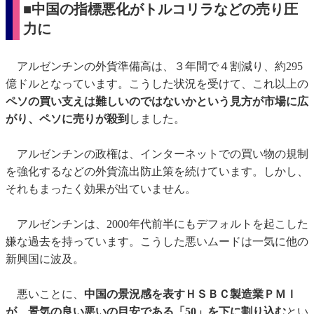
■中国の指標悪化がトルコリラなどの売り圧
力に
アルゼンチンの外貨準備高は、３年間で４割減り、約295
億ドルとなっています。こうした状況を受けて、これ以上の
ペソの買い支えは難しいのではないかという見方が市場に広
がり、ペソに売りが殺到
しました。
アルゼンチンの政権は、インターネットでの買い物の規制
を強化するなどの外貨流出防止策を続けています。しかし、
それもまったく効果が出ていません。
アルゼンチンは、2000年代前半にもデフォルトを起こした
嫌な過去を持っています。こうした悪いムードは一気に他の
新興国に波及。
悪いことに、
中国の景況感を表すＨＳＢＣ製造業ＰＭＩ
が、景気の良い悪いの目安である「50」を下に割り込む
とい