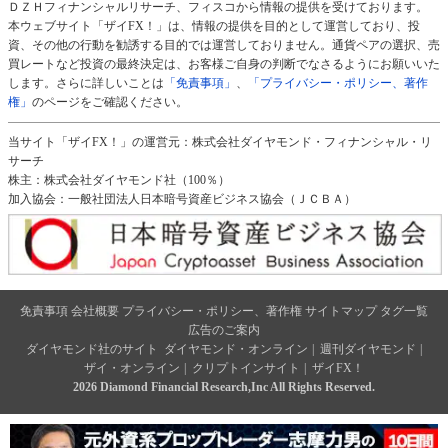
ＤＺＨフィナンシャルリサーチ、フィスコから情報の提供を受けております。
本ウェブサイト「ザイFX！」は、情報の提供を目的として運営しており、投
資、その他の行動を勧誘する目的では運営しておりません。通貨ペアの選択、売
買レートなど投資の最終決定は、お客様ご自身の判断でなさるようにお願いいた
します。さらに詳しいことは
「免責事項」
、
「プライバシー・ポリシー、著作
権」
のページをご確認ください。
当サイト「ザイFX！」の運営元：株式会社ダイヤモンド・フィナンシャル・リ
サーチ
株主：株式会社ダイヤモンド社（100％）
加入協会：一般社団法人日本暗号資産ビジネス協会（ＪＣＢＡ）
免責事項
会社概要
プライバシー・ポリシー、著作権
サイトマップ
タグ一覧
広告のご案内
ダイヤモンド社のサイト
ダイヤモンド・オンライン
|
週刊ダイヤモンド
|
ザイ・オンライン
|
クリプトインサイト
|
ザイFX！
2026 Diamond Financial Research,Inc All Rights Reserved.