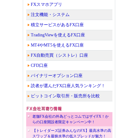
FXスマホアプリ
注文機能・システム
積立サービスがあるFX口座
TradingViewを使えるFX口座
MT4やMT5を使えるFX口座
FX自動売買（シストレ）口座
CFD口座
バイナリーオプション口座
読者が選んだFX口座人気ランキング！
ビットコイン取引所・販売所を比較
老舗FX会社の外為どっとコムではザイFX！か
らの口座開設者限定キャンペーン中！
【トレイダーズ証券みんなのFX】最高水準の高
スワップ＆最狭水準の低スプレッドが魅力！