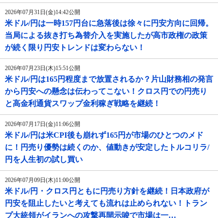
2026年07月31日(金)14:42公開
米ドル/円は一時157円台に急落後は徐々に円安方向に回帰。
当局による抜き打ち為替介入を実施したが高市政権の政策
が続く限り円安トレンドは変わらない！
2026年07月23日(木)15:51公開
米ドル/円は165円程度まで放置されるか？片山財務相の発言
から円安への懸念は伝わってこない！クロス円での円売り
と高金利通貨スワップ金利稼ぎ戦略を継続！
2026年07月17日(金)11:06公開
米ドル/円は米CPI後も崩れず165円が市場のひとつのメド
に！円売り優勢は続くのか、値動きが安定したトルコリラ/
円を人生初の試し買い
2026年07月09日(木)11:00公開
米ドル/円・クロス円ともに円売り方針を継続！日本政府が
円安を阻止したいと考えても流れは止められない！トラン
プ大統領がイランへの攻撃再開示唆で市場は一…