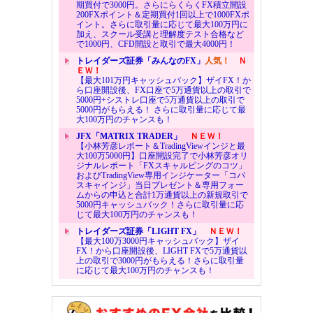
期買付で3000円。さらにらくらくFX積立開設
200FXポイント＆定期買付1回以上で1000FXポ
イント。さらに取引量に応じて最大100万円に
加え、スクール受講と理解度テスト合格など
で1000円、CFD開設と取引で最大4000円！
トレイダーズ証券「みんなのFX」
人気！
Ｎ
ＥＷ！
【最大101万円キャッシュバック】ザイFX！か
ら口座開設後、FX口座で5万通貨以上の取引で
5000円+シストレ口座で5万通貨以上の取引で
5000円がもらえる！ さらに取引量に応じて最
大100万円のチャンスも！
JFX「MATRIX TRADER」
ＮＥＷ！
【小林芳彦レポート＆TradingViewインジと最
大100万5000円】口座開設完了で小林芳彦オリ
ジナルレポート「FXスキャルピングのコツ」
およびTradingView専用インジケーター「コバ
スキャインジ」当日プレゼント＆専用フォー
ムからの申込と合計1万通貨以上の新規取引で
5000円キャッシュバック！さらに取引量に応
じて最大100万円のチャンスも！
トレイダーズ証券「LIGHT FX」
ＮＥＷ！
【最大100万3000円キャッシュバック】ザイ
FX！から口座開設後、LIGHT FXで5万通貨以
上の取引で3000円がもらえる！さらに取引量
に応じて最大100万円のチャンスも！