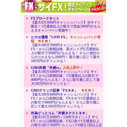
FXブロードネット
【最大6万3000円キャッシュバック】当サイト
限定！1万通貨以上の取引で現金3000円がもら
えるキャンペーン実施中！
ヒロセ通商「LION FX」
キャッシュバック増
額
ＮＥＷ！
【最大100万7000円キャッシュバック】ザイ
FX！から口座開設後、英ポンド/円1万通貨以
上の取引で5000円がもらえる！ さらに他社か
らのりかえなら2000円！ 取引量に応じて最大
100万円のチャンスも！
GMO外貨「外貨ex」
人気上昇中！
【最大100万4000円キャッシュバック】ザイ
FX！から口座開設後、1万通貨以上の取引で
4000円がもらえる！ さらに取引量に応じて最
大100万円のチャンスも！
GMOクリック証券「FXネオ」
ＮＥＷ！
【最大100万4000円キャッシュバック】ザイ
FX！から口座開設後、FXネオで1万通貨以上
の取引で4000円がもらえる！ さらに取引量に
応じて最大100万円のチャンスも！
外為どっとコム「外貨ネクストネオ」
【最大101万2000円＋1200FXポイント】ザイ
FX！から口座開設後、FX口座で1万通貨以上
の取引1回で5000円+らくらくFX積立1回以上定