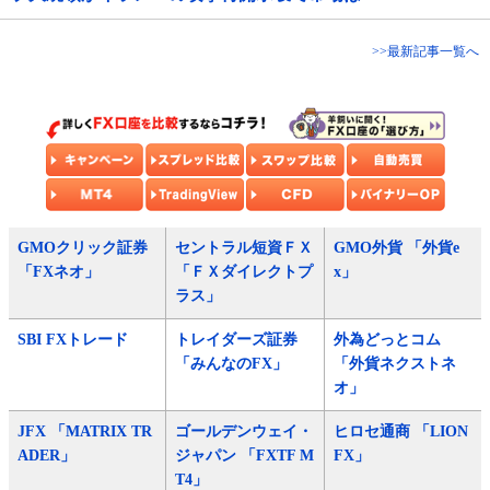
>>最新記事一覧へ
GMOクリック証券
セントラル短資ＦＸ
GMO外貨 「外貨e
「FXネオ」
「ＦＸダイレクトプ
x」
ラス」
SBI FXトレード
トレイダーズ証券
外為どっとコム
「みんなのFX」
「外貨ネクストネ
オ」
JFX 「MATRIX TR
ゴールデンウェイ・
ヒロセ通商 「LION
ADER」
ジャパン 「FXTF M
FX」
T4」