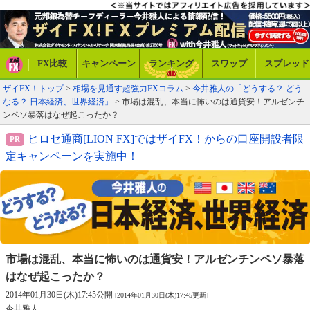
FX比較
キャンペーン
ランキング
スワップ
スプレッド
ザイFX！トップ
>
相場を見通す超強力FXコラム
>
今井雅人の「どうする？ どう
なる？ 日本経済、世界経済」
> 市場は混乱、本当に怖いのは通貨安！アルゼンチ
ンペソ暴落はなぜ起こったか？
ヒロセ通商[LION FX]ではザイFX！からの口座開設者限
定キャンペーンを実施中！
市場は混乱、本当に怖いのは通貨安！
アルゼンチンペソ暴落
はなぜ起こったか？
2014年01月30日(木)17:45公開
[2014年01月30日(木)17:45更新]
今井雅人