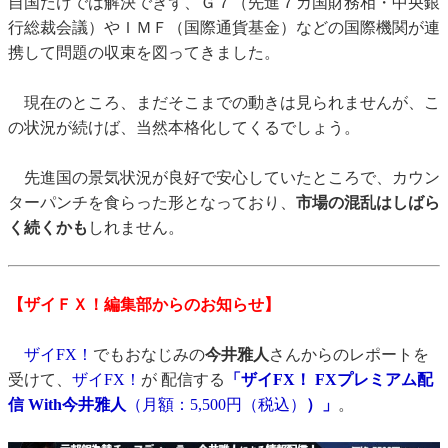
自国だけでは解決できず、Ｇ７（先進７カ国財務相・中央銀
行総裁会議）やＩＭＦ（国際通貨基金）などの国際機関が連
携して問題の収束を図ってきました。
現在のところ、まだそこまでの動きは見られませんが、こ
の状況が続けば、当然本格化してくるでしょう。
先進国の景気状況が良好で安心していたところで、カウン
ターパンチを食らった形となっており、
市場の混乱はしばら
く続くかも
しれません。
【ザイＦＸ！編集部からのお知らせ】
ザイFX！
でもおなじみの
今井雅人
さんからのレポートを
受けて、
ザイFX！
が 配信する
「ザイFX！ FXプレミアム配
信 With今井雅人
（月額：5,500円（税込）
）」
。