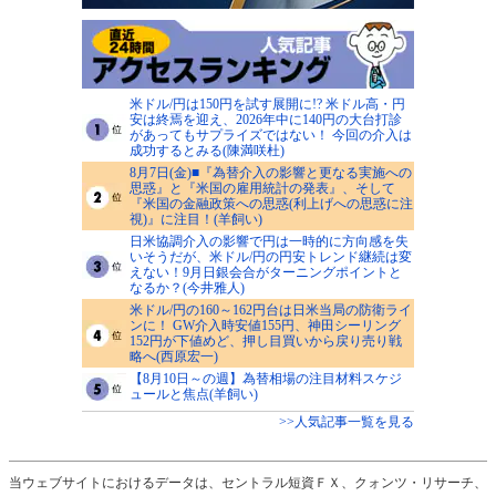
米ドル/円は150円を試す展開に!? 米ドル高・円
安は終焉を迎え、2026年中に140円の大台打診
があってもサプライズではない！ 今回の介入は
成功するとみる(陳満咲杜)
8月7日(金)■『為替介入の影響と更なる実施への
思惑』と『米国の雇用統計の発表』、そして
『米国の金融政策への思惑(利上げへの思惑に注
視)』に注目！(羊飼い)
日米協調介入の影響で円は一時的に方向感を失
いそうだが、米ドル/円の円安トレンド継続は変
えない！9月日銀会合がターニングポイントと
なるか？(今井雅人)
米ドル/円の160～162円台は日米当局の防衛ライ
ンに！ GW介入時安値155円、神田シーリング
152円が下値めど、押し目買いから戻り売り戦
略へ(西原宏一)
【8月10日～の週】為替相場の注目材料スケジ
ュールと焦点(羊飼い)
>>人気記事一覧を見る
当ウェブサイトにおけるデータは、セントラル短資ＦＸ、クォンツ・リサーチ、