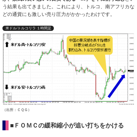
う結果も出てきました。これにより、トルコ、南アフリカな
どの通貨にも激しい売り圧力がかかったわけです。
米ドル/トルコリラ １時間足
（出所：ＣＱＧ）
■ＦＯＭＣの緩和縮小が追い打ちをかける