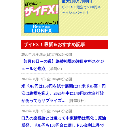
最大100万7000円
ザイFX！限定で5000円キ
ャッシュバック！
ザイFX！最新＆おすすめ記事
2026年08月09日(日)17時52分公開
【8月10日～の週】為替相場の注目材料スケジ
ュールと焦点
（羊飼い）
2026年08月07日(金)18時09分公開
米ドル/円は150円を試す展開に!? 米ドル高・円
安は終焉を迎え、2026年中に140円の大台打診
があってもサプライズ…
（陳満咲杜）
2026年08月07日(金)15時43分公開
口先の楽観論とは違って中東情勢は悪化し原油
反発、ドル円も158円台に戻しドル金利上昇で