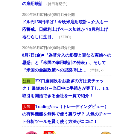
の雇用統計
（持田有紀子）
2026年08月07日(金)09時11分公開
ドル円158円半ば！今晩米雇用統計→介入も一
応警戒。日銀利上げペース加速か？9月利上げ
地ならしに注目。
（ZERO）
2026年08月07日(金)06時45分公開
8月7日(金)■『為替介入の影響と更なる実施への
思惑』と『米国の雇用統計の発表』、そして
『米国の金融政策への思惑(利上…
（羊飼い）
FX口座開設をお急ぎの方は要チェッ
注目！
ク！ 最短30分～当日中に手続きが完了し、FX
取引を開始できる会社を一覧で紹介！
TradingView（トレーディングビュー）
人気！
の有料機能を無料で使う裏ワザ？ 人気のチャー
ト分析ツールを賢く使う方法がココに！