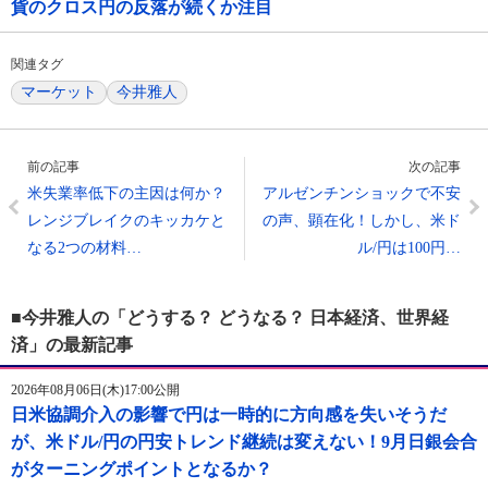
貨のクロス円の反落が続くか注目
関連タグ
マーケット
今井雅人
前の記事
次の記事
米失業率低下の主因は何か？
アルゼンチンショックで不安
レンジブレイクのキッカケと
の声、顕在化！しかし、米ド
なる2つの材料…
ル/円は100円…
■今井雅人の「どうする？ どうなる？ 日本経済、世界経
済」の最新記事
2026年08月06日(木)17:00公開
日米協調介入の影響で円は一時的に方向感を失いそうだ
が、米ドル/円の円安トレンド継続は変えない！9月日銀会合
がターニングポイントとなるか？