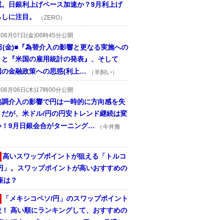
戒。日銀利上げペース加速か？9月利上げ
らしに注目。
（ZERO）
年08月07日(金)06時45分公開
日(金)■『為替介入の影響と更なる実施への
』と『米国の雇用統計の発表』、そして
国の金融政策への思惑(利上…
（羊飼い）
年08月06日(木)17時00分公開
協調介入の影響で円は一時的に方向感を失
うだが、米ドル/円の円安トレンド継続は変
い！9月日銀会合がターニング…
（今井雅
高いスワップポイントが狙える「トルコ
/円」。スワップポイントが高いおすすめの
座は？
「メキシコペソ/円」のスワップポイント
較！ 高い順にランキングして、おすすめの