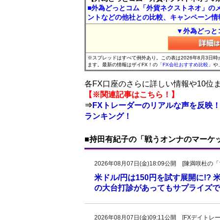
■外為どっとコム「外貨ネクストネオ」の
ントなどの他社との比較、キャンペーン情
▼外為どっと
※スプレッドはすべて例外あり。この表は2026年8月3日
ます。最新の情報はザイFX！の
「FX会社おすすめ比較」
や
各FX口座のさらに詳しい情報や10
【※関連記事はこちら！】
⇒
FXトレーダーのリアルな声を反映！
ランキング！
■持田有紀子の「戦うオンナのマーケ
2026年08月07日(金)18:09公開 [陳満咲
米ドル/円は150円を試す展開に!?
の大台打診があってもサプライズで
2026年08月07日(金)09:11公開 [FXデイ