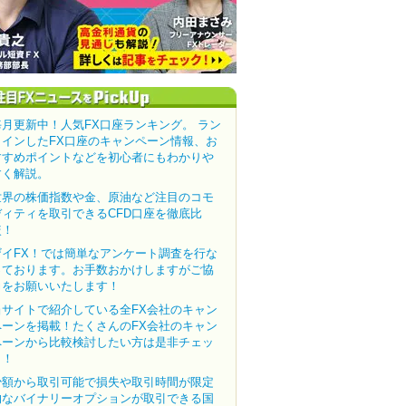
毎月更新中！人気FX口座ランキング。 ラン
クインしたFX口座のキャンペーン情報、お
すすめポイントなどを初心者にもわかりや
すく解説。
世界の株価指数や金、原油など注目のコモ
ディティを取引できるCFD口座を徹底比
較！
ザイFX！では簡単なアンケート調査を行な
っております。お手数おかけしますがご協
力をお願いいたします！
当サイトで紹介している全FX会社のキャン
ペーンを掲載！たくさんのFX会社のキャン
ペーンから比較検討したい方は是非チェッ
ク！
少額から取引可能で損失や取引時間が限定
的なバイナリーオプションが取引できる国