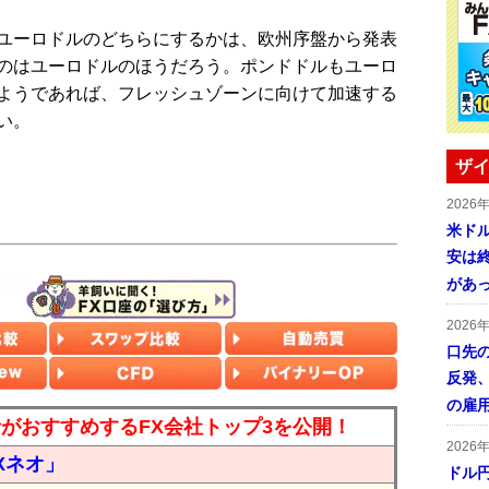
ユーロドルのどちらにするかは、欧州序盤から発表
のはユーロドルのほうだろう。ポンドドルもユーロ
ようであれば、フレッシュゾーンに向けて加速する
い。
ザイ
2026
米ドル
安は終
があ
2026
口先
反発
の雇
読者がおすすめするFX会社トップ3を公開！
2026
Xネオ」
ドル