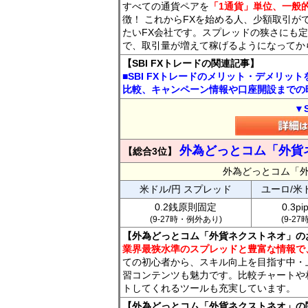
すべての通貨ペアを
「1通貨」単位、一般的
徴！ これからFXを始める人、少額取引が
たいFX会社です。スプレッドの狭さにも定
で、取引量が増えて稼げるようになってか
【SBI FXトレードの関連記事】
■SBI FXトレードのメリット・デメリッ
比較、キャンペーン情報や口座開設までの
▼
外為どっとコム「外貨
【総合3位】
外為どっとコム「
米ドル/円 スプレッド
ユーロ/米
0.2銭原則固定
0.3p
(9-27時・例外あり)
(9-2
【外為どっとコム「外貨ネクストネオ」の
業界最狭水準のスプレッドと豊富な情報で
ての初心者から、スキル向上を目指す中・
習コンテンツも魅力です。比較チャートや
トしてくれるツールも充実しています。
【外為どっとコム「外貨ネクストネオ」の