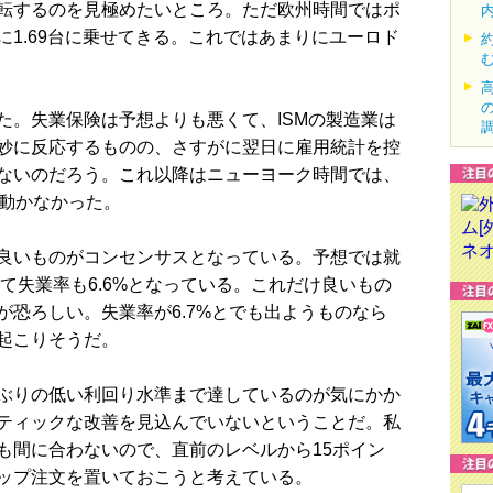
転するのを見極めたいところ。ただ欧州時間ではポ
1.69台に乗せてきる。これではあまりにユーロド
。失業保険は予想よりも悪くて、ISMの製造業は
妙に反応するものの、さすがに翌日に雇用統計を控
ないのだろう。これ以降はニューヨーク時間では、
か動かなかった。
良いものがコンセンサスとなっている。予想では就
して失業率も6.6%となっている。これだけ良いもの
恐ろしい。失業率が6.7%とでも出ようものなら
起こりそうだ。
ぶりの低い利回り水準まで達しているのが気にかか
ティックな改善を見込んでいないということだ。私
も間に合わないので、直前のレベルから15ポイン
ップ注文を置いておこうと考えている。