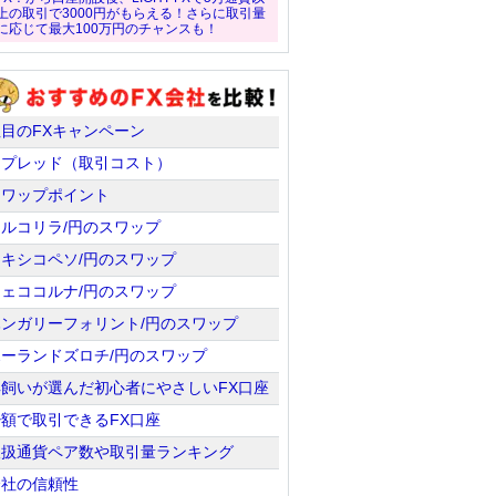
上の取引で3000円がもらえる！さらに取引量
に応じて最大100万円のチャンスも！
注目のFXキャンペーン
スプレッド（取引コスト）
スワップポイント
トルコリラ/円のスワップ
メキシコペソ/円のスワップ
チェココルナ/円のスワップ
ハンガリーフォリント/円のスワップ
ポーランドズロチ/円のスワップ
羊飼いが選んだ初心者にやさしいFX口座
少額で取引できるFX口座
取扱通貨ペア数や取引量ランキング
会社の信頼性