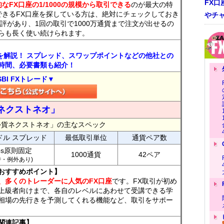
FX口
なFX口座の1/1000の規模から取引できる
のが最大の特
できるFX口座を探している方は、絶対にチェックしておき
やチ
評があり、1回の取引で1000万通貨まで注文が出せるの
らも長く使い続けられます。
トを解説！ スプレッド、スワップポイントなどの他社との
時間、必要書類も紹介！
SBI FXトレード▼
ネクストネオ」
外貨ネクストネオ」の主なスペック
ドル スプレッド
最低取引単位
通貨ペア数
ips原則固定
1000通貨
42ペア
7時・例外あり)
おすすめポイント】
、多くのトレーダーに人気のFX口座
です。FX取引が初め
上級者向けまで、各自のレベルにあわせて受講できる学
相場の先行きを予測してくれる機能など、取引をサポー
関連記事】