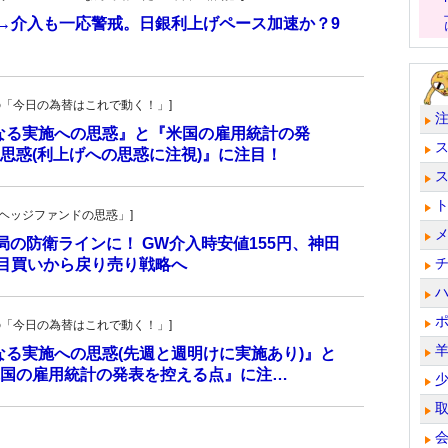
計→介入も一応警戒。日銀利上げペース加速か？9
羊飼いの「今日の為替はこれで動く！」]
更なる実施への思惑』と『米国の雇用統計の発
思惑(利上げへの思惑に注視)』に注目！
一の「ヘッジファンドの思惑」]
当局の防衛ラインに！ GW介入時安値155円、神田
し目買いから戻り売り戦略へ
羊飼いの「今日の為替はこれで動く！」]
更なる実施への思惑(先週と週明けに実施あり)』と
国の雇用統計の発表を控える点』に注…