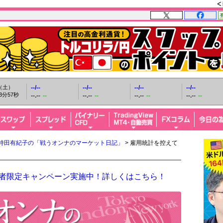
日（土）
--/--
--/--
--/--
--/--
3分58秒
--.--
--
--.--
--
--.--
--
--.--
--
持田有紀子の「戦うオンナのマーケット日記」
> 雇用統計を控えて
開設者限定キャンペーン実施中！詳しくはこちら！