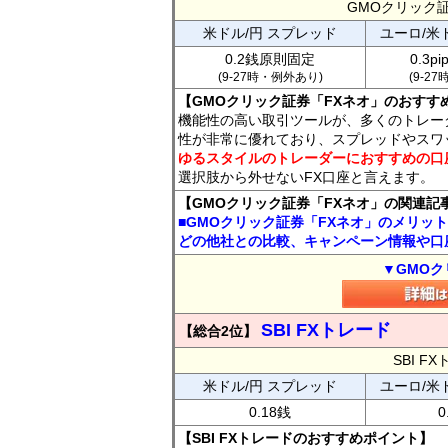
GMOクリック
米ドル/円 スプレッド
ユーロ/米
0.2銭原則固定
0.3p
(9-27時・例外あり)
(9-2
【GMOクリック証券「FXネオ」のおすす
機能性の高い取引ツールが、多くのトレー
性が非常に優れており、スプレッドやスワ
ゆるスタイルのトレーダーにおすすめの口
選択肢から外せないFX口座と言えます。
【GMOクリック証券「FXネオ」の関連記
■GMOクリック証券「FXネオ」のメリッ
どの他社との比較、キャンペーン情報や口
▼GMOク
SBI FXトレード
【総合2位】
SBI 
米ドル/円 スプレッド
ユーロ/米
0.18銭
0
【SBI FXトレードのおすすめポイント】