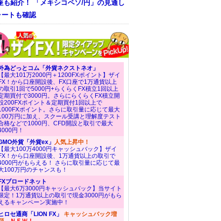
座も紹介！ 「メキシコペソ/円」の見通し
ャートも確認
外為どっとコム「外貨ネクストネオ」
【最大101万2000円＋1200FXポイント】ザイ
FX！から口座開設後、FX口座で1万通貨以上
の取引1回で5000円+らくらくFX積立1回以上
定期買付で3000円。さらにらくらくFX積立開
設200FXポイント＆定期買付1回以上で
1000FXポイント。さらに取引量に応じて最大
100万円に加え、スクール受講と理解度テスト
合格などで1000円、CFD開設と取引で最大
4000円！
GMO外貨「外貨ex」
人気上昇中！
【最大100万4000円キャッシュバック】ザイ
FX！から口座開設後、1万通貨以上の取引で
4000円がもらえる！ さらに取引量に応じて最
大100万円のチャンスも！
FXブロードネット
【最大6万3000円キャッシュバック】当サイト
限定！1万通貨以上の取引で現金3000円がもら
えるキャンペーン実施中！
ヒロセ通商「LION FX」
キャッシュバック増