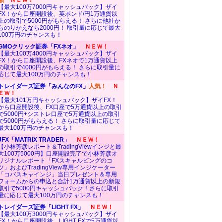
額
ＮＥＷ！
【最大100万7000円キャッシュバック】ザイ
FX！から口座開設後、英ポンド/円1万通貨以
上の取引で5000円がもらえる！ さらに他社か
らのりかえなら2000円！ 取引量に応じて最大
100万円のチャンスも！
GMOクリック証券「FXネオ」
ＮＥＷ！
【最大100万4000円キャッシュバック】ザイ
FX！から口座開設後、FXネオで1万通貨以上
の取引で4000円がもらえる！ さらに取引量に
応じて最大100万円のチャンスも！
トレイダーズ証券「みんなのFX」
人気！
Ｎ
ＥＷ！
【最大101万円キャッシュバック】ザイFX！
から口座開設後、FX口座で5万通貨以上の取引
で5000円+シストレ口座で5万通貨以上の取引
で5000円がもらえる！ さらに取引量に応じて
最大100万円のチャンスも！
JFX「MATRIX TRADER」
ＮＥＷ！
【小林芳彦レポート＆TradingViewインジと最
大100万5000円】口座開設完了で小林芳彦オ
リジナルレポート「FXスキャルピングのコ
ツ」およびTradingView専用インジケーター
「コバスキャインジ」当日プレゼント＆専用
フォームからの申込と合計1万通貨以上の新規
取引で5000円キャッシュバック！さらに取引
量に応じて最大100万円のチャンスも！
トレイダーズ証券「LIGHT FX」
ＮＥＷ！
【最大100万3000円キャッシュバック】ザイ
FX！から口座開設後、LIGHT FXで5万通貨以