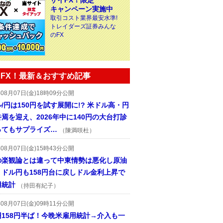
ザイFX！限定
キャンペーン実施中
取引コスト業界最安水準!
トレイダーズ証券みんな
のFX
FX！最新＆おすすめ記事
年08月07日(金)18時09分公開
/円は150円を試す展開に!? 米ドル高・円
焉を迎え、2026年中に140円の大台打診
ってもサプライズ…
（陳満咲杜）
年08月07日(金)15時43分公開
の楽観論とは違って中東情勢は悪化し原油
、ドル円も158円台に戻しドル金利上昇で
用統計
（持田有紀子）
年08月07日(金)09時11分公開
円158円半ば！今晩米雇用統計→介入も一