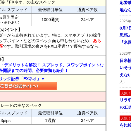
証券「FXネオ」の主なスペック
応警
ドル スプレッド
最低取引単位
通貨ペア数
地な
ips原則固定
1000通貨
24ペア
2026
7時・例外あり)
8月7
めポイント】
ダーから支持されています。特に、スマホアプリの操作
思惑
ップポイントなどのスペック面も申し分ないため、
あら
『米
座
です。取引環境の良さをFX口座選びで優先するなら、
2026
事】
日米
ト・デメリットを解説！ スプレッド、スワップポイントな
いそ
座開設までの時間、必要書類も紹介！
えな
リック証券「FXネオ」▼
人）
人気！
リラ
FXトレードの主なスペック
FX口
ドル スプレッド
最低取引単位
通貨ペア数
人気！
.3pips
1通貨
34ペア
を比