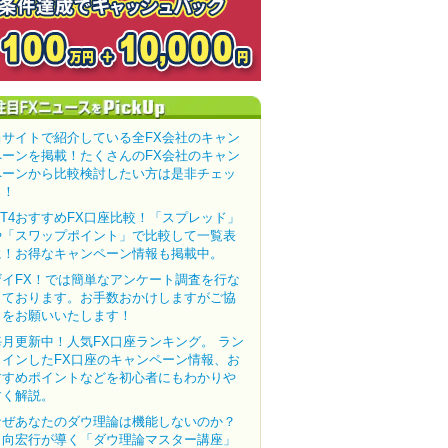
当サイトで紹介している全FX会社のキャン
ペーンを掲載！たくさんのFX会社のキャン
ペーンから比較検討したい方は是非チェッ
ク！
MT4おすすめFX口座比較！「スプレッド」
や「スワップポイント」で比較して一覧表
に！お得なキャンペーン情報も掲載中。
ザイFX！では簡単なアンケート調査を行な
っております。お手数おかけしますがご協
力をお願いいたします！
毎月更新中！人気FX口座ランキング。 ラン
クインしたFX口座のキャンペーン情報、お
すすめポイントなどを初心者にもわかりや
すく解説。
なぜあなたのダウ理論は機能しないのか？
田向宏行が導く「ダウ理論マスター講座」