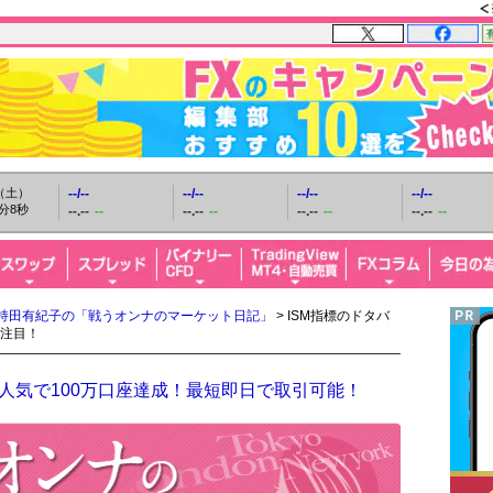
日（土）
--/--
--/--
--/--
--/--
分9秒
--.--
--
--.--
--
--.--
--
--.--
--
持田有紀子の「戦うオンナのマーケット日記」
> ISM指標のドタバ
注目！
人気で100万口座達成！最短即日で取引可能！