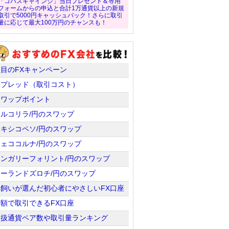
「コバスキャインジ」当日プレゼント＆専用
フォームからの申込と合計1万通貨以上の新規
取引で5000円キャッシュバック！さらに取引
量に応じて最大100万円のチャンスも！
注目のFXキャンペーン
スプレッド（取引コスト）
スワップポイント
トルコリラ/円のスワップ
メキシコペソ/円のスワップ
チェココルナ/円のスワップ
ハンガリーフォリント/円のスワップ
ポーランドズロチ/円のスワップ
羊飼いが選んだ初心者にやさしいFX口座
少額で取引できるFX口座
取扱通貨ペア数や取引量ランキング