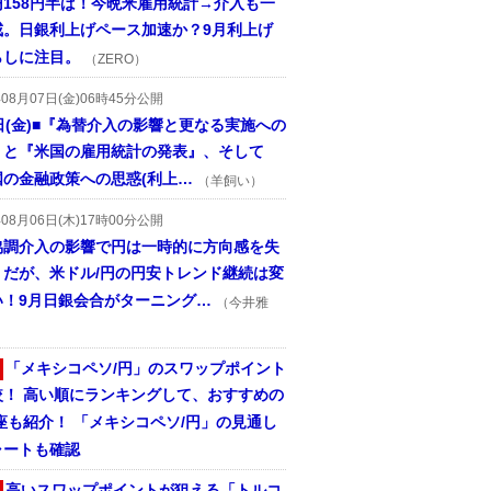
円158円半ば！今晩米雇用統計→介入も一
戒。日銀利上げペース加速か？9月利上げ
らしに注目。
（ZERO）
年08月07日(金)06時45分公開
日(金)■『為替介入の影響と更なる実施への
』と『米国の雇用統計の発表』、そして
国の金融政策への思惑(利上…
（羊飼い）
年08月06日(木)17時00分公開
協調介入の影響で円は一時的に方向感を失
うだが、米ドル/円の円安トレンド継続は変
い！9月日銀会合がターニング…
（今井雅
「メキシコペソ/円」のスワップポイント
較！ 高い順にランキングして、おすすめの
座も紹介！ 「メキシコペソ/円」の見通し
ャートも確認
高いスワップポイントが狙える「トルコ