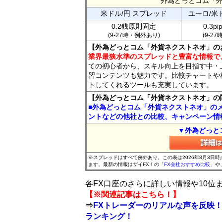
外為どっとコム「
米ドル/円 スプレッド
ユーロ/米
0.2銭原則固定
0.3p
(9-27時・例外あり)
(9-2
【外為どっとコム「外貨ネクストネオ」の
業界最狭水準のスプレッドと豊富な情報で
ての初心者から、スキル向上を目指す中・
習コンテンツも魅力です。比較チャートや
トしてくれるツールも充実しています。
【外為どっとコム「外貨ネクストネオ」の
■外為どっとコム「外貨ネクストネオ」の
ントなどの他社との比較、キャンペーン情
▼外為どっと
※スプレッドはすべて例外あり。この表は2026年8月3日
ます。最新の情報はザイFX！の
「FX会社おすすめ比較」
や
各FX口座のさらに詳しい情報や10
【※関連記事はこちら！】
⇒
FXトレーダーのリアルな声を反映！
ランキング！