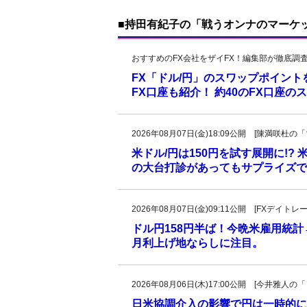
■持田有紀子の「戦うオンナのマーケ
おすすめのFX会社をザイFX！編集部が徹底調
FX「ドル/円」のスワップポイン
FX口座も紹介！ 約40のFX口座
2026年08月07日(金)18:09公開 [陳満咲
米ドル/円は150円を試す展開に!?
の大台打診があってもサプライズで
2026年08月07日(金)09:11公開 [FXデイ
ドル円158円半ば！今晩米雇用統
月利上げ地ならしに注目。
2026年08月06日(木)17:00公開 [今井雅
日米協調介入の影響で円は一時的に