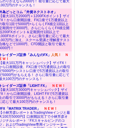
らのりかえなら2000円！ 取引量に応じて最大
100万円のチャンスも！
外為どっとコム「外貨ネクストネオ」
【最大101万2000円＋1200FXポイント】ザイ
FX！から口座開設後、FX口座で1万通貨以上
の取引1回で5000円+らくらくFX積立1回以上
定期買付で3000円。さらにらくらくFX積立開
設200FXポイント＆定期買付1回以上で
1000FXポイント。さらに取引量に応じて最大
100万円に加え、スクール受講と理解度テスト
合格などで1000円、CFD開設と取引で最大
4000円！
トレイダーズ証券「みんなのFX」
人気！
Ｎ
ＥＷ！
【最大101万円キャッシュバック】ザイFX！
から口座開設後、FX口座で5万通貨以上の取引
で5000円+シストレ口座で5万通貨以上の取引
で5000円がもらえる！ さらに取引量に応じて
最大100万円のチャンスも！
トレイダーズ証券「LIGHT FX」
ＮＥＷ！
【最大100万3000円キャッシュバック】ザイ
FX！から口座開設後、LIGHT FXで5万通貨以
上の取引で3000円がもらえる！さらに取引量
に応じて最大100万円のチャンスも！
JFX「MATRIX TRADER」
ＮＥＷ！
【小林芳彦レポート＆TradingViewインジと最
大100万5000円】口座開設完了で小林芳彦オ
リジナルレポート「FXスキャルピングのコ
ツ」およびTradingView専用インジケーター