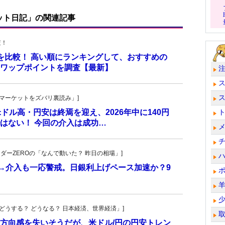
ット日記」の関連記事
査！
トを比較！ 高い順にランキングして、おすすめの
のスワップポイントを調査【最新】
杜の「マーケットをズバリ裏読み」]
 米ドル高・円安は終焉を迎え、2026年中に140円
はない！ 今回の介入は成功…
トレーダーZEROの「なんで動いた？ 昨日の相場」]
計→介入も一応警戒。日銀利上げペース加速か？9
人の「どうする？ どうなる？ 日本経済、世界経済」]
方向感を失いそうだが、米ドル/円の円安トレン