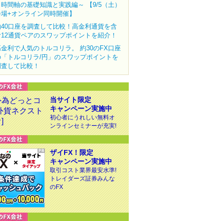
～時間軸の基礎知識と実践編～ 【9/5（土）
会場+オンライン同時開催】
約40口座を調査して比較！高金利通貨を含
む12通貨ペアのスワップポイントを紹介！
高金利で人気のトルコリラ。 約30のFX口座
の「トルコリラ/円」のスワップポイントを
調査して比較！
当サイト限定
キャンペーン実施中
初心者にうれしい無料オ
ンラインセミナーが充実!
ザイFX！限定
キャンペーン実施中
取引コスト業界最安水準!
トレイダーズ証券みんな
のFX