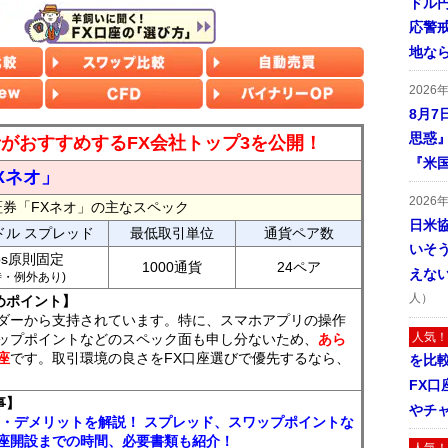
ドル
応警
地な
2026
8月7
思惑
読者がおすすめするFX会社トップ3を公開！
『米
Xネオ」
2026
証券「FXネオ」の主なスペック
日米
ドル スプレッド
最低取引単位
通貨ペア数
いそ
ips原則固定
1000通貨
24ペア
えな
7時・例外あり)
人）
めポイント】
ダーから支持されています。特に、スマホアプリの操作
人気！
ップポイントなどのスペック面も申し分ないため、
あら
座
です。取引環境の良さをFX口座選びで優先するなら、
を比
FX口
事】
やチ
ト・デメリットを解説！ スプレッド、スワップポイントな
座開設までの時間、必要書類も紹介！