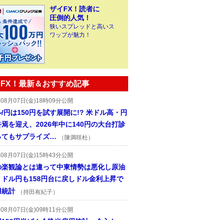
ザイFX！読者に
圧倒的人気！
狭いスプレッドと高いス
ワップが魅力！
FX！最新＆おすすめ記事
年08月07日(金)18時09分公開
/円は150円を試す展開に!? 米ドル高・円
焉を迎え、2026年中に140円の大台打診
ってもサプライズ…
（陳満咲杜）
年08月07日(金)15時43分公開
の楽観論とは違って中東情勢は悪化し原油
、ドル円も158円台に戻しドル金利上昇で
用統計
（持田有紀子）
年08月07日(金)09時11分公開