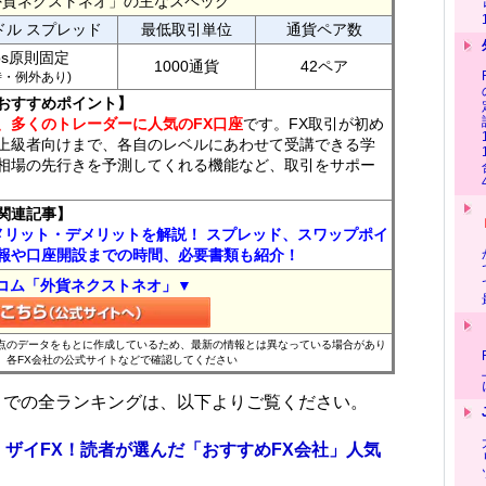
外貨ネクストネオ」の主なスペック
ドル スプレッド
最低取引単位
通貨ペア数
ips原則固定
1000通貨
42ペア
7時・例外あり)
おすすめポイント】
、多くのトレーダーに人気のFX口座
です。FX取引が初め
上級者向けまで、各自のレベルにあわせて受講できる学
相場の先行きを予測してくれる機能など、取引をサポー
関連記事】
メリット・デメリットを解説！ スプレッド、スワップポイ
報や口座開設までの時間、必要書類も紹介！
コム「外貨ネクストネオ」▼
時点のデータをもとに作成しているため、最新の情報とは異なっている場合があり
、各FX会社の公式サイトなどで確認してください
位までの全ランキングは、以下よりご覧ください。
 ザイFX！読者が選んだ「おすすめFX会社」人気