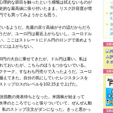
心理的な節目を触ったという感慨は拭えないものが
史的な最高値に張り付いたまま。リスク許容度が増
円でも買ってみようかとも思う。
んでいるようだ。先週の戻り高値がその辺だからだろ
うだが、ユーロ円は最近上がらないし、ユーロドル
くい。ここはストレートにドル円のロングで攻めよう
すぐには上がらない。
00円の大台に乗せてきたが、ドル円は重い。私は
を入れておいたが、こちらのほうもつかないでいる。
クテーク、すなわち円売りで入ったようだ。ユーロ
0を越えてきた。自分の気にしていたレジスタンスを
トップロスのレベルを102.15まで上げた。
の景況指数の発表待ちとなった。米国株が始まって
水準のところでじっと張りついていて、ぜんぜん動
ら、私のストップ注文がダンになった。きっと悪かっ