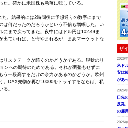
った。確かに米国株も急落に転じている。
れた。結果的には2時間後に予想通りの数字にまで
のは何だったのだろうかという不信も増幅した。い
にまで戻ってきた。夜中にはドル円は102.49ま
が出ていれば、と悔やまれるが、まあマーケットな
ザイ
2026
はリスクテークが続くのかどうかである。現状のリ
米ドル
ションへの期待のためである。それが調整もせずに
安は終
もう一段高するだけの余力があるのかどうか。欧州
があ
。DAX先物が再び10000をトライするならば、私
いる。
2026
口先
反発
の雇
2026