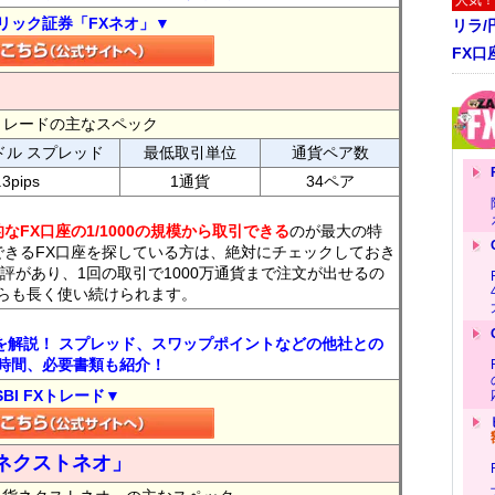
人気！
リック証券「FXネオ」▼
リラ
FX口
FXトレードの主なスペック
ドル スプレッド
最低取引単位
通貨ペア数
.3pips
1通貨
34ペア
なFX口座の1/1000の規模から取引できる
のが最大の特
できるFX口座を探している方は、絶対にチェックしておき
評があり、1回の取引で1000万通貨まで注文が出せるの
らも長く使い続けられます。
トを解説！ スプレッド、スワップポイントなどの他社との
時間、必要書類も紹介！
SBI FXトレード▼
ネクストネオ」