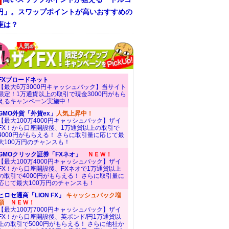
/円」。スワップポイントが高いおすすめの
座は？
FXブロードネット
【最大6万3000円キャッシュバック】当サイト
限定！1万通貨以上の取引で現金3000円がもら
えるキャンペーン実施中！
GMO外貨「外貨ex」
人気上昇中！
【最大100万4000円キャッシュバック】ザイ
FX！から口座開設後、1万通貨以上の取引で
4000円がもらえる！ さらに取引量に応じて最
大100万円のチャンスも！
GMOクリック証券「FXネオ」
ＮＥＷ！
【最大100万4000円キャッシュバック】ザイ
FX！から口座開設後、FXネオで1万通貨以上
の取引で4000円がもらえる！ さらに取引量に
応じて最大100万円のチャンスも！
ヒロセ通商「LION FX」
キャッシュバック増
額
ＮＥＷ！
【最大100万7000円キャッシュバック】ザイ
FX！から口座開設後、英ポンド/円1万通貨以
上の取引で5000円がもらえる！ さらに他社か