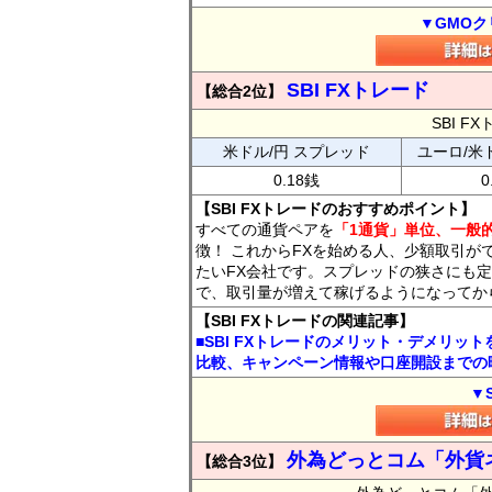
▼GMOク
SBI FXトレード
【総合2位】
SBI 
米ドル/円 スプレッド
ユーロ/米
0.18銭
0
【SBI FXトレードのおすすめポイント】
すべての通貨ペアを
「1通貨」単位、一般的
徴！ これからFXを始める人、少額取引が
たいFX会社です。スプレッドの狭さにも定
で、取引量が増えて稼げるようになってか
【SBI FXトレードの関連記事】
■SBI FXトレードのメリット・デメリッ
比較、キャンペーン情報や口座開設までの
▼
外為どっとコム「外貨
【総合3位】