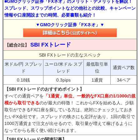
■GMOクリック証券「FXネオ」のメリット・デメリットを解説！
スプレッド、スワップポイントなどの他社との比較、キャンペーン
情報や口座開設までの時間、必要書類も紹介！
▼GMOクリック証券「FXネオ」▼
SBI FXトレード
【総合2位】
SBI FXトレードの主なスペック
米ドル/円 スプレッ
ユーロ/米ドル スプ
最低取引単
通貨ペア数
ド
レッド
位
0.18銭
0.3pips
1通貨
34ペア
【SBI FXトレードのおすすめポイント】
すべての通貨ペアを
「1通貨」単位、一般的なFX口座の1/1000の規
模から取引できる
のが最大の特徴！ これからFXを始める人、少額
取引ができるFX口座を探している方は、絶対にチェックしておき
たいFX会社です。スプレッドの狭さにも定評があり、1回の取引で
1000万通貨まで注文が出せるので、取引量が増えて稼げるように
なってからも長く使い続けられます。
【SBI FXトレードの関連記事】