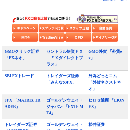
GMOクリック証券
セントラル短資ＦＸ
GMO外貨 「外貨e
「FXネオ」
「ＦＸダイレクトプ
x」
ラス」
SBI FXトレード
トレイダーズ証券
外為どっとコム
「みんなのFX」
「外貨ネクストネ
オ」
JFX 「MATRIX TR
ゴールデンウェイ・
ヒロセ通商 「LION
ADER」
ジャパン 「FXTF M
FX」
T4」
トレイダーズ証券
ゴールデンウェイ・
松井証券