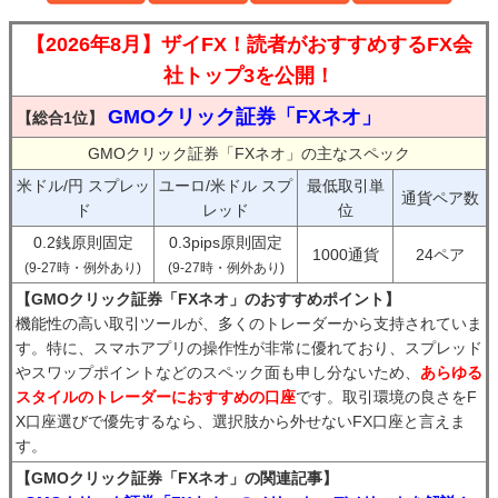
【2026年8月】ザイFX！読者がおすすめするFX会
社トップ3を公開！
GMOクリック証券「FXネオ」
【総合1位】
GMOクリック証券「FXネオ」の主なスペック
米ドル/円 スプレッ
ユーロ/米ドル スプ
最低取引単
通貨ペア数
ド
レッド
位
0.2銭原則固定
0.3pips原則固定
1000通貨
24ペア
(9-27時・例外あり)
(9-27時・例外あり)
【GMOクリック証券「FXネオ」のおすすめポイント】
機能性の高い取引ツールが、多くのトレーダーから支持されていま
す。特に、スマホアプリの操作性が非常に優れており、スプレッド
やスワップポイントなどのスペック面も申し分ないため、
あらゆる
スタイルのトレーダーにおすすめの口座
です。取引環境の良さをF
X口座選びで優先するなら、選択肢から外せないFX口座と言えま
す。
【GMOクリック証券「FXネオ」の関連記事】