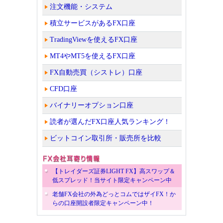
注文機能・システム
積立サービスがあるFX口座
TradingViewを使えるFX口座
MT4やMT5を使えるFX口座
FX自動売買（シストレ）口座
CFD口座
バイナリーオプション口座
読者が選んだFX口座人気ランキング！
ビットコイン取引所・販売所を比較
【トレイダーズ証券LIGHT FX】高スワップ＆
低スプレッド！当サイト限定キャンペーン中
老舗FX会社の外為どっとコムではザイFX！か
らの口座開設者限定キャンペーン中！