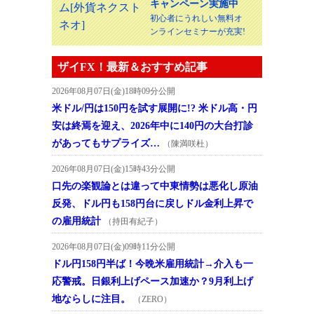
キャンペーン実施中
初心者にうれしい無料オ
ンラインセミナーが充実!
ザイFX！最新＆おすすめ記事
2026年08月07日(金)18時09分公開
米ドル/円は150円を試す展開に!? 米ドル高・円
安は終焉を迎え、2026年中に140円の大台打診
があってもサプライズ…
（陳満咲杜）
2026年08月07日(金)15時43分公開
口先の楽観論とは違って中東情勢は悪化し原油
反発、ドル円も158円台に戻しドル金利上昇で
の雇用統計
（持田有紀子）
2026年08月07日(金)09時11分公開
ドル円158円半ば！今晩米雇用統計→介入も一
応警戒。日銀利上げペース加速か？9月利上げ
地ならしに注目。
（ZERO）