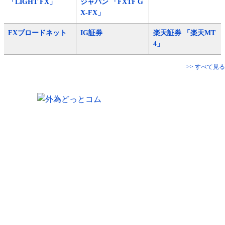
「LIGHT FX」
ジャパン 「FXTF G
X-FX」
FXブロードネット
IG証券
楽天証券 「楽天MT
4」
>> すべて見る