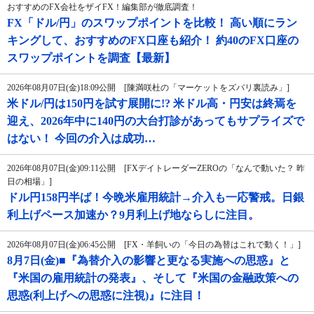
おすすめのFX会社をザイFX！編集部が徹底調査！
FX「ドル/円」のスワップポイントを比較！ 高い順にラン
キングして、おすすめのFX口座も紹介！ 約40のFX口座の
スワップポイントを調査【最新】
2026年08月07日(金)18:09公開 [陳満咲杜の「マーケットをズバリ裏読み」]
米ドル/円は150円を試す展開に!? 米ドル高・円安は終焉を
迎え、2026年中に140円の大台打診があってもサプライズで
はない！ 今回の介入は成功…
2026年08月07日(金)09:11公開 [FXデイトレーダーZEROの「なんで動いた？ 昨
日の相場」]
ドル円158円半ば！今晩米雇用統計→介入も一応警戒。日銀
利上げペース加速か？9月利上げ地ならしに注目。
2026年08月07日(金)06:45公開 [FX・羊飼いの「今日の為替はこれで動く！」]
8月7日(金)■『為替介入の影響と更なる実施への思惑』と
『米国の雇用統計の発表』、そして『米国の金融政策への
思惑(利上げへの思惑に注視)』に注目！