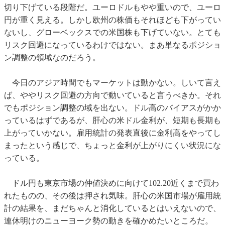
切り下げている段階だ。ユーロドルもやや重いので、ユーロ
円が重く見える。しかし欧州の株価もそれほども下がってい
ないし、グローベックスでの米国株も下げていない。とても
リスク回避になっているわけではない。まあ単なるポジショ
ン調整の領域なのだろう。
今日のアジア時間でもマーケットは動かない。しいて言え
ば、ややリスク回避の方向で動いていると言うべきか。それ
でもポジション調整の域を出ない。ドル高のバイアスがかか
っているはずであるが、肝心の米ドル金利が、短期も長期も
上がっていかない。雇用統計の発表直後に金利高をやってし
まったという感じで、ちょっと金利が上がりにくい状況にな
っている。
ドル円も東京市場の仲値決めに向けて102.20近くまで買わ
れたものの、その後は押され気味。肝心の米国市場が雇用統
計の結果を、まだちゃんと消化しているとはいえないので、
連休明けのニューヨーク勢の動きを確かめたいところだ。