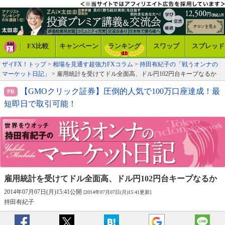
FX比較
キャンペーン
ランキング
スワップ
スプレッド
ザイFX！トップ
>
相場を見通す超強力FXコラム
>
持田有紀子の「戦うオンナの
マーケット日記」
> 雇用統計を受けてドル全面高、ドル円102円台キープなるか
【GMOクリック証券】圧倒的人気で100万口座達成！最
短即日で取引可能！
雇用統計を受けてドル全面高、
ドル円102円台キープなるか
2014年07月07日(月)15:41公開
[2014年07月07日(月)15:41更新]
持田有紀子