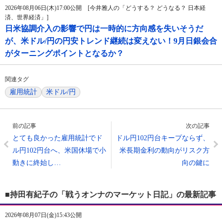
2026年08月06日(木)17:00公開 [今井雅人の「どうする？ どうなる？ 日本経
済、世界経済」]
日米協調介入の影響で円は一時的に方向感を失いそうだ
が、米ドル/円の円安トレンド継続は変えない！9月日銀会合
がターニングポイントとなるか？
関連タグ
雇用統計
米ドル/円
前の記事
次の記事
とても良かった雇用統計でド
ドル円102円台キープならず、
ル円102円台へ、米国休場で小
米長期金利の動向がリスク方
動きに終始し…
向の鍵に
■持田有紀子の「戦うオンナのマーケット日記」の最新記事
2026年08月07日(金)15:43公開