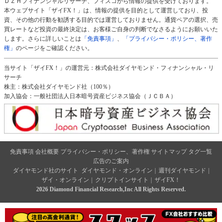
ＤＺＨフィナンシャルリサーチ、フィスコから情報の提供を受けております。
本ウェブサイト「ザイFX！」は、情報の提供を目的として運営しており、投
資、その他の行動を勧誘する目的では運営しておりません。通貨ペアの選択、売
買レートなど投資の最終決定は、お客様ご自身の判断でなさるようにお願いいた
します。さらに詳しいことは
「免責事項」
、
「プライバシー・ポリシー、著作
権」
のページをご確認ください。
当サイト「ザイFX！」の運営元：株式会社ダイヤモンド・フィナンシャル・リ
サーチ
株主：株式会社ダイヤモンド社（100％）
加入協会：一般社団法人日本暗号資産ビジネス協会（ＪＣＢＡ）
免責事項
会社概要
プライバシー・ポリシー、著作権
サイトマップ
タグ一覧
広告のご案内
ダイヤモンド社のサイト
ダイヤモンド・オンライン
|
週刊ダイヤモンド
|
ザイ・オンライン
|
クリプトインサイト
|
ザイFX！
2026 Diamond Financial Research,Inc All Rights Reserved.