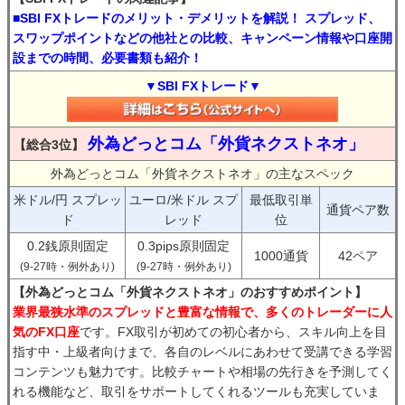
■SBI FXトレードのメリット・デメリットを解説！ スプレッド、
スワップポイントなどの他社との比較、キャンペーン情報や口座開
設までの時間、必要書類も紹介！
▼SBI FXトレード▼
外為どっとコム「外貨ネクストネオ」
【総合3位】
外為どっとコム「外貨ネクストネオ」の主なスペック
米ドル/円 スプレッ
ユーロ/米ドル スプ
最低取引単
通貨ペア数
ド
レッド
位
0.2銭原則固定
0.3pips原則固定
1000通貨
42ペア
(9-27時・例外あり)
(9-27時・例外あり)
【外為どっとコム「外貨ネクストネオ」のおすすめポイント】
業界最狭水準のスプレッドと豊富な情報で、多くのトレーダーに人
気のFX口座
です。FX取引が初めての初心者から、スキル向上を目
指す中・上級者向けまで、各自のレベルにあわせて受講できる学習
コンテンツも魅力です。比較チャートや相場の先行きを予測してく
れる機能など、取引をサポートしてくれるツールも充実していま