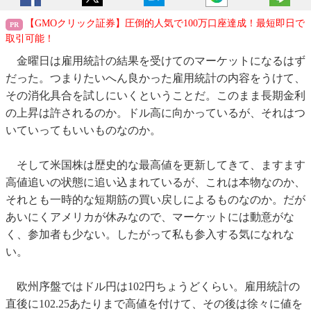
【GMOクリック証券】圧倒的人気で100万口座達成！最短即日で
取引可能！
金曜日は雇用統計の結果を受けてのマーケットになるはず
だった。つまりたいへん良かった雇用統計の内容をうけて、
その消化具合を試しにいくということだ。このまま長期金利
の上昇は許されるのか。ドル高に向かっているが、それはつ
いていってもいいものなのか。
そして米国株は歴史的な最高値を更新してきて、ますます
高値追いの状態に追い込まれているが、これは本物なのか、
それとも一時的な短期筋の買い戻しによるものなのか。だが
あいにくアメリカが休みなので、マーケットには動意がな
く、参加者も少ない。したがって私も参入する気になれな
い。
欧州序盤ではドル円は102円ちょうどくらい。雇用統計の
直後に102.25あたりまで高値を付けて、その後は徐々に値を