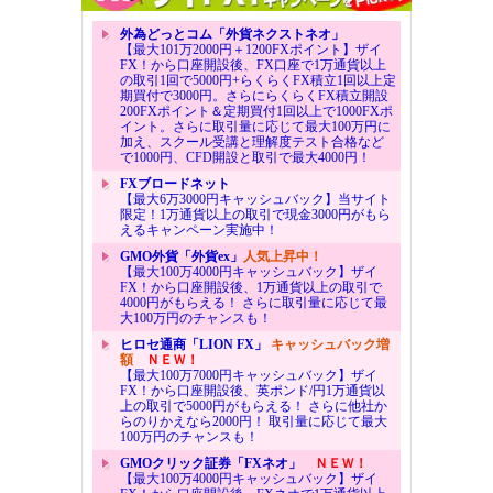
外為どっとコム「外貨ネクストネオ」
【最大101万2000円＋1200FXポイント】ザイ
FX！から口座開設後、FX口座で1万通貨以上
の取引1回で5000円+らくらくFX積立1回以上定
期買付で3000円。さらにらくらくFX積立開設
200FXポイント＆定期買付1回以上で1000FXポ
イント。さらに取引量に応じて最大100万円に
加え、スクール受講と理解度テスト合格など
で1000円、CFD開設と取引で最大4000円！
FXブロードネット
【最大6万3000円キャッシュバック】当サイト
限定！1万通貨以上の取引で現金3000円がもら
えるキャンペーン実施中！
GMO外貨「外貨ex」
人気上昇中！
【最大100万4000円キャッシュバック】ザイ
FX！から口座開設後、1万通貨以上の取引で
4000円がもらえる！ さらに取引量に応じて最
大100万円のチャンスも！
ヒロセ通商「LION FX」
キャッシュバック増
額
ＮＥＷ！
【最大100万7000円キャッシュバック】ザイ
FX！から口座開設後、英ポンド/円1万通貨以
上の取引で5000円がもらえる！ さらに他社か
らのりかえなら2000円！ 取引量に応じて最大
100万円のチャンスも！
GMOクリック証券「FXネオ」
ＮＥＷ！
【最大100万4000円キャッシュバック】ザイ