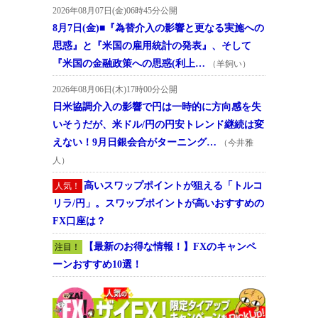
2026年08月07日(金)06時45分公開
8月7日(金)■『為替介入の影響と更なる実施への
思惑』と『米国の雇用統計の発表』、そして
『米国の金融政策への思惑(利上…
（羊飼い）
2026年08月06日(木)17時00分公開
日米協調介入の影響で円は一時的に方向感を失
いそうだが、米ドル/円の円安トレンド継続は変
えない！9月日銀会合がターニング…
（今井雅
人）
高いスワップポイントが狙える「トルコ
人気！
リラ/円」。スワップポイントが高いおすすめの
FX口座は？
【最新のお得な情報！】FXのキャンペ
注目！
ーンおすすめ10選！