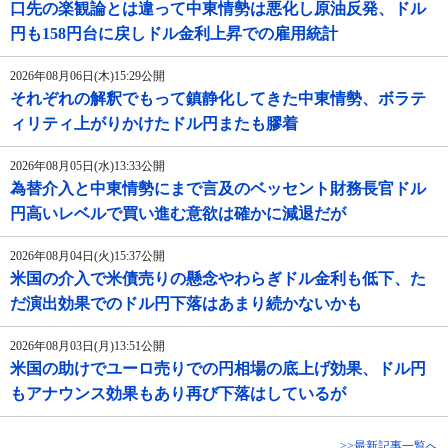
口先の楽観論とは違って中東情勢は悪化し原油反発、ドル
円も158円台に戻しドル金利上昇での雇用統計
2026年08月06日(木)15:29公開
それぞれの解釈でもって鎮静化してきた中東情勢、ボラテ
ィリティ上がりかけたドル円またも膠着
2026年08月05日(水)13:33公開
為替介入と中東情勢にまで言及のベッセント財務長官ドル
円高いレベルで買い進む意欲は確かに減退だが
2026年08月04日(火)15:37公開
米国の介入で米債売りの懸念やわらぎドル金利も低下、た
だ演出効果でのドル円下落はあまり続かないかも
2026年08月03日(月)13:51公開
米国の助けでユーロ売りでの円相場の底上げ効果、ドル円
もアナウンス効果もあり再び下落はしているが
>>最新記事一覧へ