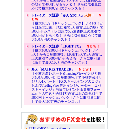
FX！から口座開設後、FXネオで1万通貨以上
の取引で4000円がもらえる！ さらに取引量に
応じて最大100万円のチャンスも！
トレイダーズ証券「みんなのFX」
人気！
Ｎ
ＥＷ！
【最大101万円キャッシュバック】ザイFX！か
ら口座開設後、FX口座で5万通貨以上の取引で
5000円+シストレ口座で5万通貨以上の取引で
5000円がもらえる！ さらに取引量に応じて最
大100万円のチャンスも！
トレイダーズ証券「LIGHT FX」
ＮＥＷ！
【最大100万3000円キャッシュバック】ザイ
FX！から口座開設後、LIGHT FXで5万通貨以
上の取引で3000円がもらえる！さらに取引量
に応じて最大100万円のチャンスも！
JFX「MATRIX TRADER」
ＮＥＷ！
【小林芳彦レポート＆TradingViewインジと最
大100万5000円】口座開設完了で小林芳彦オリ
ジナルレポート「FXスキャルピングのコツ」
およびTradingView専用インジケーター「コバ
スキャインジ」当日プレゼント＆専用フォー
ムからの申込と合計1万通貨以上の新規取引で
5000円キャッシュバック！さらに取引量に応
じて最大100万円のチャンスも！
注目のFXキャンペーン