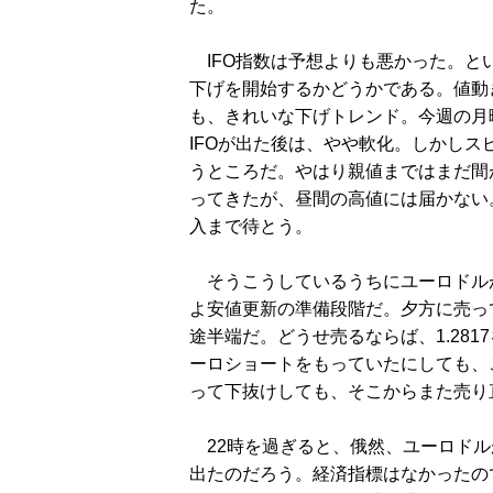
た。
IFO指数は予想よりも悪かった。と
下げを開始するかどうかである。値動
も、きれいな下げトレンド。今週の月曜
IFOが出た後は、やや軟化。しかしスピ
うところだ。やはり親値まではまだ間
ってきたが、昼間の高値には届かない
入まで待とう。
そうこうしているうちにユーロドルが下
よ安値更新の準備段階だ。夕方に売っ
途半端だ。どうせ売るならば、1.28
ーロショートをもっていたにしても、
って下抜けしても、そこからまた売り
22時を過ぎると、俄然、ユーロドル
出たのだろう。経済指標はなかったの