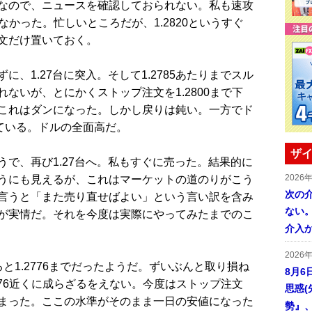
なので、ニュースを確認しておられない。私も速攻
れなかった。忙しいところだが、1.2820というすぐ
文だけ置いておく。
、1.27台に突入。そして1.2785あたりまでスル
ないが、とにかくストップ注文を1.2800まで下
これはダンになった。しかし戻りは鈍い。一方でド
ている。ドルの全面高だ。
ザイ
で、再び1.27台へ。私もすぐに売った。結果的に
2026
うにも見えるが、これはマーケットの道のりがこう
次の
言うと「また売り直せばよい」という言い訳を含み
ない。
が実情だ。それを今度は実際にやってみたまでのこ
介入
2026
1.2776までだったようだ。ずいぶんと取り損ね
8月6
776近くに成らざるをえない。今度はストップ注文
思惑
まった。ここの水準がそのまま一日の安値になった
勢』