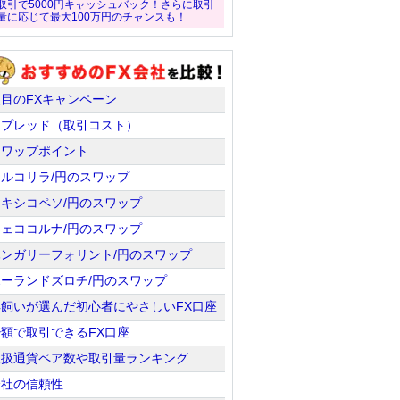
取引で5000円キャッシュバック！さらに取引
量に応じて最大100万円のチャンスも！
注目のFXキャンペーン
スプレッド（取引コスト）
スワップポイント
トルコリラ/円のスワップ
メキシコペソ/円のスワップ
チェココルナ/円のスワップ
ハンガリーフォリント/円のスワップ
ポーランドズロチ/円のスワップ
羊飼いが選んだ初心者にやさしいFX口座
少額で取引できるFX口座
取扱通貨ペア数や取引量ランキング
会社の信頼性