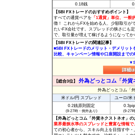
0.18銭
0
【SBI FXトレードのおすすめポイント】
すべての通貨ペアを
「1通貨」単位、一般的
徴！ これからFXを始める人、少額取引が
たいFX会社です。スプレッドの狭さにも定
で、取引量が増えて稼げるようになってか
【SBI FXトレードの関連記事】
■SBI FXトレードのメリット・デメリッ
比較、キャンペーン情報や口座開設までの
▼
外為どっとコム「外貨
【総合3位】
外為どっとコム「
米ドル/円 スプレッド
ユーロ/米
0.2銭原則固定
0.3p
(9-27時・例外あり)
(9-2
【外為どっとコム「外貨ネクストネオ」の
業界最狭水準のスプレッドと豊富な情報で
ての初心者から、スキル向上を目指す中・