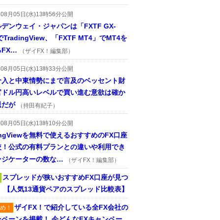
年08月05日(水)13時56分公開
デンウェイ・ジャパンは「FXTF GX-
TradingView、「FXTF MT4」でMT4を
FX…
（ザイFX！編集部）
年08月05日(水)13時33分公開
介入と中東情勢にまで言及のベッセント財
官ドル円高いレベルで買い進む意欲は確か
退だが
（持田有紀子）
年08月05日(水)13時10分公開
dingViewを無料で使えるおすすめのFX口座
較！公式の有料プランとの違いや利用でき
ンジケーターの数な…
（ザイFX！編集部）
スプレッドが狭いおすすめFX口座が見つ
！ 【人気13通貨ペアのスプレッド比較表】
ザイFX！で紹介している全FX会社の
め！
ンペーンを掲載！ 今どんなFXキャンペー