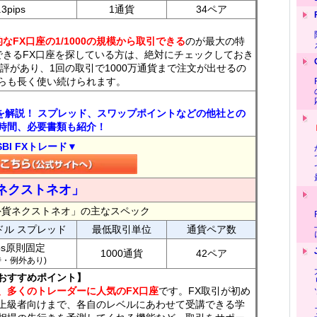
.3pips
1通貨
34ペア
なFX口座の1/1000の規模から取引できる
のが最大の特
できるFX口座を探している方は、絶対にチェックしておき
評があり、1回の取引で1000万通貨まで注文が出せるの
らも長く使い続けられます。
トを解説！ スプレッド、スワップポイントなどの他社との
時間、必要書類も紹介！
SBI FXトレード▼
ネクストネオ」
外貨ネクストネオ」の主なスペック
ドル スプレッド
最低取引単位
通貨ペア数
ips原則固定
1000通貨
42ペア
7時・例外あり)
おすすめポイント】
、多くのトレーダーに人気のFX口座
です。FX取引が初め
上級者向けまで、各自のレベルにあわせて受講できる学