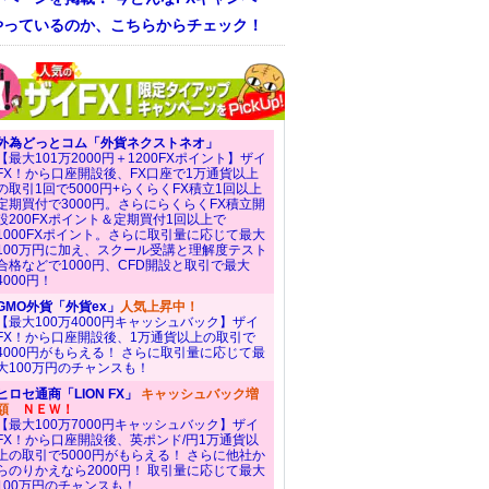
やっているのか、こちらからチェック！
外為どっとコム「外貨ネクストネオ」
【最大101万2000円＋1200FXポイント】ザイ
FX！から口座開設後、FX口座で1万通貨以上
の取引1回で5000円+らくらくFX積立1回以上
定期買付で3000円。さらにらくらくFX積立開
設200FXポイント＆定期買付1回以上で
1000FXポイント。さらに取引量に応じて最大
100万円に加え、スクール受講と理解度テスト
合格などで1000円、CFD開設と取引で最大
4000円！
GMO外貨「外貨ex」
人気上昇中！
【最大100万4000円キャッシュバック】ザイ
FX！から口座開設後、1万通貨以上の取引で
4000円がもらえる！ さらに取引量に応じて最
大100万円のチャンスも！
ヒロセ通商「LION FX」
キャッシュバック増
額
ＮＥＷ！
【最大100万7000円キャッシュバック】ザイ
FX！から口座開設後、英ポンド/円1万通貨以
上の取引で5000円がもらえる！ さらに他社か
らのりかえなら2000円！ 取引量に応じて最大
100万円のチャンスも！