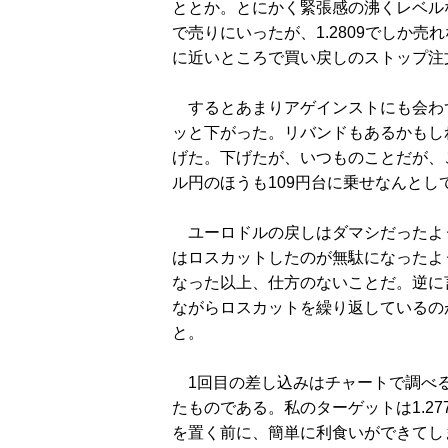
ととか。とにかく緊張感の沸くレベル
で売りにいったが、1.2809でしか売
に近いところで買い戻しのストップ注
するとあまりアゲインストにも会わずに
ッと下がった。リバンドもあるかもしれ
げた。下げたが、いつものことだが、
ル円のほうも109円台に乗せなんとし
ユーロドルの戻しはダマシだったよう
はロスカットしたのが無駄になったよ
なった以上、仕方のないことだ。逆に
ながらロスカットを繰り返しているの
と。
1回目の差し込みはチャートで調べると
たものである。私のターゲットは1.2
を置く前に、簡単に利食いができてし