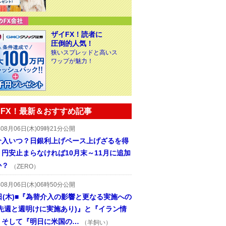
ザイFX！読者に
圧倒的人気！
狭いスプレッドと高いス
ワップが魅力！
FX！最新＆おすすめ記事
年08月06日(木)09時21分公開
介入いつ？日銀利上げペース上げざるを得
円安止まらなければ10月末～11月に追加
か？
（ZERO）
年08月06日(木)06時50分公開
日(木)■『為替介入の影響と更なる実施への
(先週と週明けに実施あり)』と『イラン情
、そして『明日に米国の…
（羊飼い）