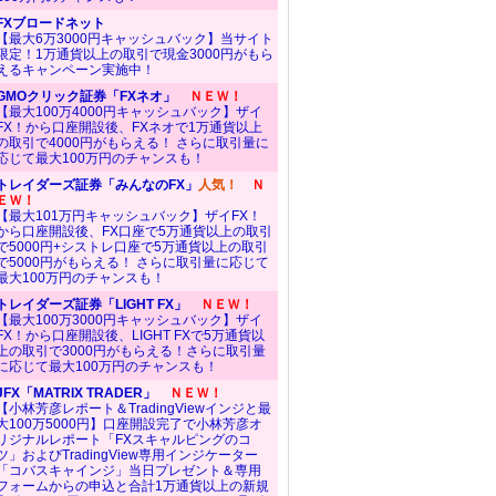
FXブロードネット
【最大6万3000円キャッシュバック】当サイト
限定！1万通貨以上の取引で現金3000円がもら
えるキャンペーン実施中！
GMOクリック証券「FXネオ」
ＮＥＷ！
【最大100万4000円キャッシュバック】ザイ
FX！から口座開設後、FXネオで1万通貨以上
の取引で4000円がもらえる！ さらに取引量に
応じて最大100万円のチャンスも！
トレイダーズ証券「みんなのFX」
人気！
Ｎ
ＥＷ！
【最大101万円キャッシュバック】ザイFX！
から口座開設後、FX口座で5万通貨以上の取引
で5000円+シストレ口座で5万通貨以上の取引
で5000円がもらえる！ さらに取引量に応じて
最大100万円のチャンスも！
トレイダーズ証券「LIGHT FX」
ＮＥＷ！
【最大100万3000円キャッシュバック】ザイ
FX！から口座開設後、LIGHT FXで5万通貨以
上の取引で3000円がもらえる！さらに取引量
に応じて最大100万円のチャンスも！
JFX「MATRIX TRADER」
ＮＥＷ！
【小林芳彦レポート＆TradingViewインジと最
大100万5000円】口座開設完了で小林芳彦オ
リジナルレポート「FXスキャルピングのコ
ツ」およびTradingView専用インジケーター
「コバスキャインジ」当日プレゼント＆専用
フォームからの申込と合計1万通貨以上の新規