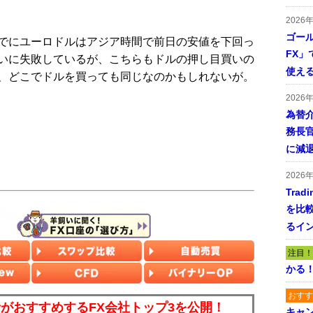
2026
ゴール
でにユーロドルはアジア時間で前日の安値を下回っ
FX」で
いに失敗しているが、こちらもドルの押し目買いの
使える
、どこでドルを買っても同じなのかもしれないが。
2026
為替
務長
に減
2026
Tra
を比
るイ
注目！
かる
おすす
読者がおすすめするFX会社トップ3を公開！
キャ