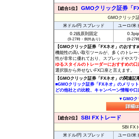
GMOクリック証券「F
【総合1位】
GMOクリック
米ドル/円 スプレッド
ユーロ/米
0.2銭原則固定
0.3p
(9-27時・例外あり)
(9-2
【GMOクリック証券「FXネオ」のおすす
機能性の高い取引ツールが、多くのトレー
性が非常に優れており、スプレッドやスワ
ゆるスタイルのトレーダーにおすすめの口
選択肢から外せないFX口座と言えます。
【GMOクリック証券「FXネオ」の関連記
■GMOクリック証券「FXネオ」のメリッ
どの他社との比較、キャンペーン情報や口
▼GMOク
SBI FXトレード
【総合2位】
SBI 
米ドル/円 スプレッド
ユーロ/米