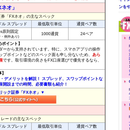
ンを
Xネオ」
証券「FXネオ」の主なスペック
ドル スプレッド
最低取引単位
通貨ペア数
ips原則固定
1000通貨
24ペア
7時・例外あり)
めポイント】
ダーから支持されています。特に、スマホアプリの操作
ップポイントなどのスペック面も申し分ないため、
あら
座
です。取引環境の良さをFX口座選びで優先するなら、
事】
ト・デメリットを解説！ スプレッド、スワップポイントな
座開設までの時間、必要書類も紹介！
リック証券「FXネオ」▼
FXトレードの主なスペック
ドル スプレッド
最低取引単位
通貨ペア数