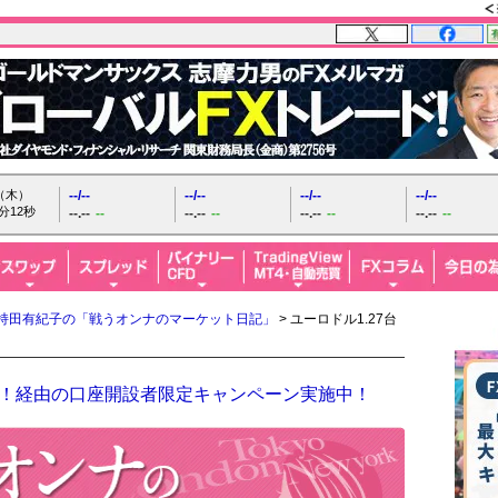
日（木）
--/--
--/--
--/--
--/--
分13秒
--.--
--
--.--
--
--.--
--
--.--
--
持田有紀子の「戦うオンナのマーケット日記」
> ユーロドル1.27台
FX！経由の口座開設者限定キャンペーン実施中！