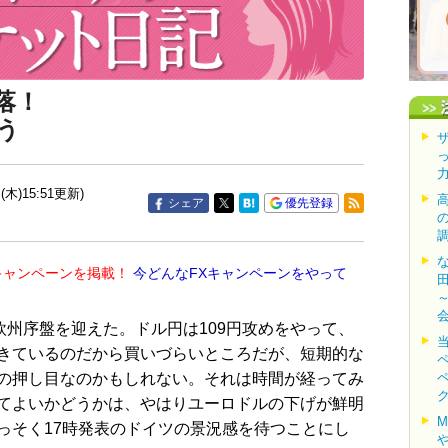
落！
う
(木)15:51更新)
シェア
優先登録
キャンペーンを掲載！
今どんなFXキャンペーンをやって
欧州序盤を迎えた。ドル円は109円攻めをやって、
きているのだから買いづらいところだが、短期的な
の押し目なのかもしれない。それは時間が経ってみ
てよいかどうかは、やはりユーロドルの下げが鮮明
っそく17時発表のドイツの景況感を待つことにし