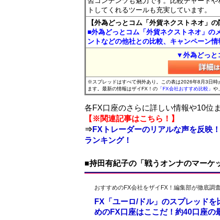
習コンテンツも魅力です。比較チャートや
トしてくれるツールも充実しています。
【外為どっとコム「外貨ネクストネオ」の
■外為どっとコム「外貨ネクストネオ」の
ントなどの他社との比較、キャンペーン情
▼外為どっと
※スプレッドはすべて例外あり。この表は2026年8月3日
ます。最新の情報はザイFX！の
「FX会社おすすめ比較」
や
各FX口座のさらに詳しい情報や10
【※関連記事はこちら！】
⇒
FXトレーダーのリアルな声を反映！
ランキング！
■持田有紀子の「戦うオンナのマーケ
おすすめのFX会社をザイFX！編集部が徹底調
FX「ユーロ/ドル」のスプレッド
めのFX口座はここだ！約40口座