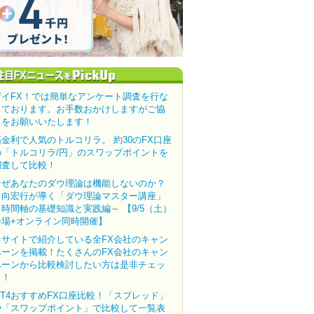
ザイFX！では簡単なアンケート調査を行な
っております。お手数おかけしますがご協
力をお願いいたします！
高金利で人気のトルコリラ。 約30のFX口座
の「トルコリラ/円」のスワップポイントを
調査して比較！
なぜあなたのダウ理論は機能しないのか？
田向宏行が導く「ダウ理論マスター講座」
～時間軸の基礎知識と実践編～ 【9/5（土）
会場+オンライン同時開催】
当サイトで紹介している全FX会社のキャン
ペーンを掲載！たくさんのFX会社のキャン
ペーンから比較検討したい方は是非チェッ
ク！
MT4おすすめFX口座比較！「スプレッド」
や「スワップポイント」で比較して一覧表