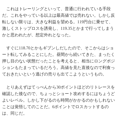
これはトレーリングといって、普通に行われている手段
だ。これをやっている以上は最高値では売れない。しかし反
転しない限りは、大きな利益を望める。119円台に乗せて、
激しくストップロスを誘発し、119.35とかまで行ってしまう
かと思われたが、想定外れとなった。
すぐに118.70とかもギブンしだしたので、そこからはショ
ート転してみることにした。昼間から続いてきた、まったく
押し目のない状態だったことを考えると、相当にロングポジ
ションもたまっているだろう。高値を見た直後なので利食っ
ておきたいという逃げの売りも出てこようというもの。
とりあえずはてっぺんから30ポイントほどのリトレースを
確認した後なので、ちょっとショート攻めするにはちょうど
よいレベル。しかし下がるのも時間がかかるのかもしれない
ことは覚悟してのことだ。6ポイントでロスカットするの
は、同じだ。