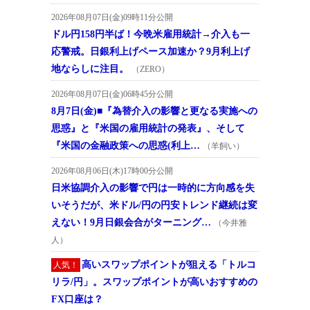
2026年08月07日(金)09時11分公開
ドル円158円半ば！今晩米雇用統計→介入も一
応警戒。日銀利上げペース加速か？9月利上げ
地ならしに注目。
（ZERO）
2026年08月07日(金)06時45分公開
8月7日(金)■『為替介入の影響と更なる実施への
思惑』と『米国の雇用統計の発表』、そして
『米国の金融政策への思惑(利上…
（羊飼い）
2026年08月06日(木)17時00分公開
日米協調介入の影響で円は一時的に方向感を失
いそうだが、米ドル/円の円安トレンド継続は変
えない！9月日銀会合がターニング…
（今井雅
人）
高いスワップポイントが狙える「トルコ
人気！
リラ/円」。スワップポイントが高いおすすめの
FX口座は？