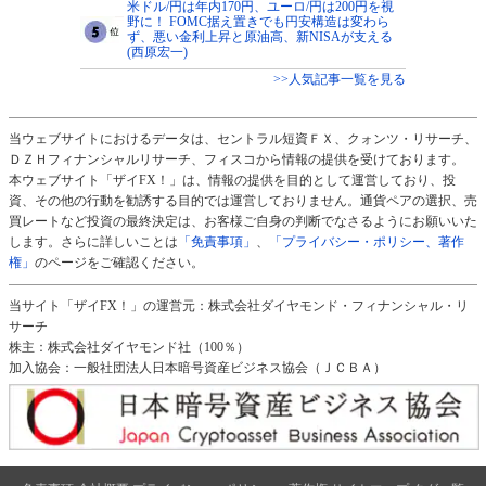
米ドル/円は年内170円、ユーロ/円は200円を視
野に！ FOMC据え置きでも円安構造は変わら
ず、悪い金利上昇と原油高、新NISAが支える
(西原宏一)
>>人気記事一覧を見る
当ウェブサイトにおけるデータは、セントラル短資ＦＸ、クォンツ・リサーチ、
ＤＺＨフィナンシャルリサーチ、フィスコから情報の提供を受けております。
本ウェブサイト「ザイFX！」は、情報の提供を目的として運営しており、投
資、その他の行動を勧誘する目的では運営しておりません。通貨ペアの選択、売
買レートなど投資の最終決定は、お客様ご自身の判断でなさるようにお願いいた
します。さらに詳しいことは
「免責事項」
、
「プライバシー・ポリシー、著作
権」
のページをご確認ください。
当サイト「ザイFX！」の運営元：株式会社ダイヤモンド・フィナンシャル・リ
サーチ
株主：株式会社ダイヤモンド社（100％）
加入協会：一般社団法人日本暗号資産ビジネス協会（ＪＣＢＡ）