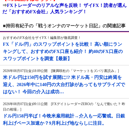
⇒
FXトレーダーのリアルな声を反映！ ザイFX！読者が選ん
だ「おすすめFX会社」人気ランキング！
■持田有紀子の「戦うオンナのマーケット日記」の関連記事
おすすめのFX会社をザイFX！編集部が徹底調査！
FX「ドル/円」のスワップポイントを比較！ 高い順にラン
キングして、おすすめのFX口座も紹介！ 約40のFX口座の
スワップポイントを調査【最新】
2026年08月07日(金)18:09公開 [陳満咲杜の「マーケットをズバリ裏読み」]
米ドル/円は150円を試す展開に!? 米ドル高・円安は終焉を
迎え、2026年中に140円の大台打診があってもサプライズで
はない！ 今回の介入は成功…
2026年08月07日(金)09:11公開 [FXデイトレーダーZEROの「なんで動いた？ 昨
日の相場」]
ドル円158円半ば！今晩米雇用統計→介入も一応警戒。日銀
利上げペース加速か？9月利上げ地ならしに注目。