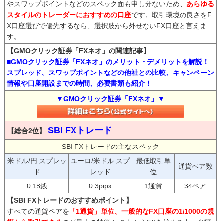
やスワップポイントなどのスペック面も申し分ないため、
あらゆる
スタイルのトレーダーにおすすめの口座
です。取引環境の良さをF
X口座選びで優先するなら、選択肢から外せないFX口座と言えま
す。
【GMOクリック証券「FXネオ」の関連記事】
■GMOクリック証券「FXネオ」のメリット・デメリットを解説！
スプレッド、スワップポイントなどの他社との比較、キャンペーン
情報や口座開設までの時間、必要書類も紹介！
▼GMOクリック証券「FXネオ」▼
SBI FXトレード
【総合2位】
SBI FXトレードの主なスペック
米ドル/円 スプレッ
ユーロ/米ドル スプ
最低取引単
通貨ペア数
ド
レッド
位
0.18銭
0.3pips
1通貨
34ペア
【SBI FXトレードのおすすめポイント】
すべての通貨ペアを
「1通貨」単位、一般的なFX口座の1/1000の規