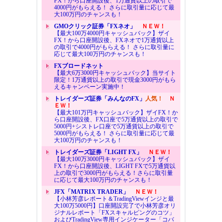
FX！から口座開設後、1万通貨以上の取引で
4000円がもらえる！ さらに取引量に応じて最
大100万円のチャンスも！
GMOクリック証券「FXネオ」
ＮＥＷ！
【最大100万4000円キャッシュバック】ザイ
FX！から口座開設後、FXネオで1万通貨以上
の取引で4000円がもらえる！ さらに取引量に
応じて最大100万円のチャンスも！
FXブロードネット
【最大6万3000円キャッシュバック】当サイト
限定！1万通貨以上の取引で現金3000円がもら
えるキャンペーン実施中！
トレイダーズ証券「みんなのFX」
人気！
Ｎ
ＥＷ！
【最大101万円キャッシュバック】ザイFX！か
ら口座開設後、FX口座で5万通貨以上の取引で
5000円+シストレ口座で5万通貨以上の取引で
5000円がもらえる！ さらに取引量に応じて最
大100万円のチャンスも！
トレイダーズ証券「LIGHT FX」
ＮＥＷ！
【最大100万3000円キャッシュバック】ザイ
FX！から口座開設後、LIGHT FXで5万通貨以
上の取引で3000円がもらえる！さらに取引量
に応じて最大100万円のチャンスも！
JFX「MATRIX TRADER」
ＮＥＷ！
【小林芳彦レポート＆TradingViewインジと最
大100万5000円】口座開設完了で小林芳彦オリ
ジナルレポート「FXスキャルピングのコツ」
およびTradingView専用インジケーター「コバ