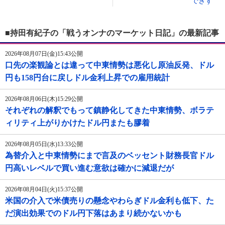
できず
■持田有紀子の「戦うオンナのマーケット日記」の最新記事
2026年08月07日(金)15:43公開
口先の楽観論とは違って中東情勢は悪化し原油反発、ドル
円も158円台に戻しドル金利上昇での雇用統計
2026年08月06日(木)15:29公開
それぞれの解釈でもって鎮静化してきた中東情勢、ボラテ
ィリティ上がりかけたドル円またも膠着
2026年08月05日(水)13:33公開
為替介入と中東情勢にまで言及のベッセント財務長官ドル
円高いレベルで買い進む意欲は確かに減退だが
2026年08月04日(火)15:37公開
米国の介入で米債売りの懸念やわらぎドル金利も低下、た
だ演出効果でのドル円下落はあまり続かないかも