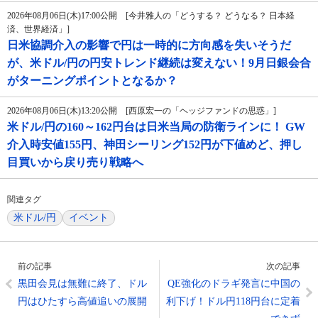
2026年08月06日(木)17:00公開 [今井雅人の「どうする？ どうなる？ 日本経
済、世界経済」]
日米協調介入の影響で円は一時的に方向感を失いそうだ
が、米ドル/円の円安トレンド継続は変えない！9月日銀会合
がターニングポイントとなるか？
2026年08月06日(木)13:20公開 [西原宏一の「ヘッジファンドの思惑」]
米ドル/円の160～162円台は日米当局の防衛ラインに！ GW
介入時安値155円、神田シーリング152円が下値めど、押し
目買いから戻り売り戦略へ
関連タグ
米ドル/円
イベント
前の記事
次の記事
黒田会見は無難に終了、ドル
QE強化のドラギ発言に中国の
円はひたすら高値追いの展開
利下げ！ドル円118円台に定着