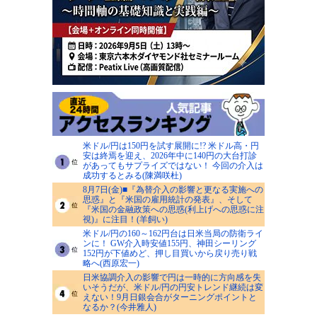
米ドル/円は150円を試す展開に!? 米ドル高・円
安は終焉を迎え、2026年中に140円の大台打診
があってもサプライズではない！ 今回の介入は
成功するとみる(陳満咲杜)
8月7日(金)■『為替介入の影響と更なる実施への
思惑』と『米国の雇用統計の発表』、そして
『米国の金融政策への思惑(利上げへの思惑に注
視)』に注目！(羊飼い)
米ドル/円の160～162円台は日米当局の防衛ライ
ンに！ GW介入時安値155円、神田シーリング
152円が下値めど、押し目買いから戻り売り戦
略へ(西原宏一)
日米協調介入の影響で円は一時的に方向感を失
いそうだが、米ドル/円の円安トレンド継続は変
えない！9月日銀会合がターニングポイントと
なるか？(今井雅人)