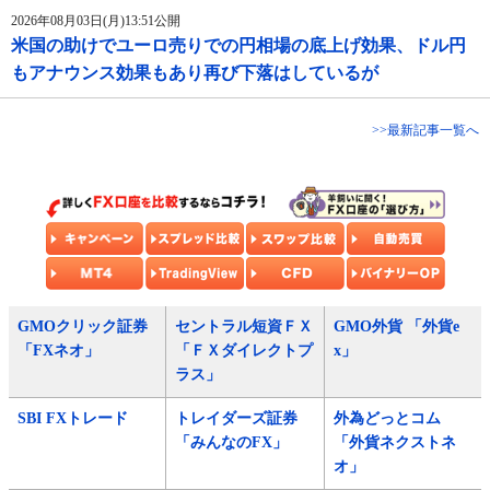
2026年08月03日(月)13:51公開
米国の助けでユーロ売りでの円相場の底上げ効果、ドル円
もアナウンス効果もあり再び下落はしているが
>>最新記事一覧へ
GMOクリック証券
セントラル短資ＦＸ
GMO外貨 「外貨e
「FXネオ」
「ＦＸダイレクトプ
x」
ラス」
SBI FXトレード
トレイダーズ証券
外為どっとコム
「みんなのFX」
「外貨ネクストネ
オ」