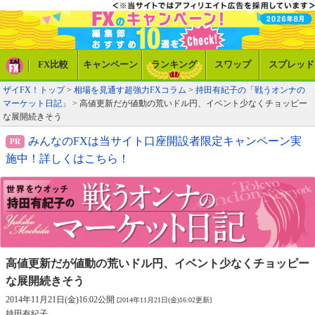
FX比較
キャンペーン
ランキング
スワップ
スプレッド
ザイFX！トップ
>
相場を見通す超強力FXコラム
>
持田有紀子の「戦うオンナの
マーケット日記」
> 高値更新だが値動の荒いドル円、イベント少なくチョッピー
な展開続きそう
みんなのFXは当サイト口座開設者限定キャンペーン実
施中！詳しくはこちら！
高値更新だが値動の荒いドル円、
イベント少なくチョッピー
な展開続きそう
2014年11月21日(金)16:02公開
[2014年11月21日(金)16:02更新]
持田有紀子