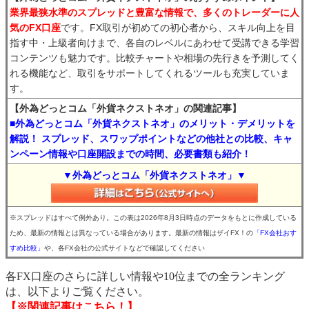
業界最狭水準のスプレッドと豊富な情報で、多くのトレーダーに人
気のFX口座
です。FX取引が初めての初心者から、スキル向上を目
指す中・上級者向けまで、各自のレベルにあわせて受講できる学習
コンテンツも魅力です。比較チャートや相場の先行きを予測してく
れる機能など、取引をサポートしてくれるツールも充実していま
す。
【外為どっとコム「外貨ネクストネオ」の関連記事】
■外為どっとコム「外貨ネクストネオ」のメリット・デメリットを
解説！ スプレッド、スワップポイントなどの他社との比較、キャ
ンペーン情報や口座開設までの時間、必要書類も紹介！
▼外為どっとコム「外貨ネクストネオ」▼
※スプレッドはすべて例外あり。この表は2026年8月3日時点のデータをもとに作成している
ため、最新の情報とは異なっている場合があります。最新の情報はザイFX！の
「FX会社おす
すめ比較」
や、各FX会社の公式サイトなどで確認してください
各FX口座のさらに詳しい情報や10位までの全ランキング
は、以下よりご覧ください。
【※関連記事はこちら！】