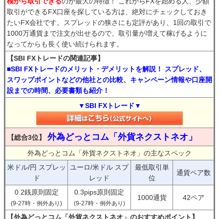
模から取引できる
のが最大の特徴！ これからFXを始める人、少額
取引ができるFX口座を探している方は、絶対にチェックしておき
たいFX会社です。スプレッドの狭さにも定評があり、1回の取引で
1000万通貨まで注文が出せるので、取引量が増えて稼げるように
なってからも長く使い続けられます。
【SBI FXトレードの関連記事】
■SBI FXトレードのメリット・デメリットを解説！ スプレッド、
スワップポイントなどの他社との比較、キャンペーン情報や口座開
設までの時間、必要書類も紹介！
▼SBI FXトレード▼
外為どっとコム「外貨ネクストネオ」
【総合3位】
外為どっとコム「外貨ネクストネオ」の主なスペック
米ドル/円 スプレッ
ユーロ/米ドル スプ
最低取引単
通貨ペア数
ド
レッド
位
0.2銭原則固定
0.3pips原則固定
1000通貨
42ペア
(9-27時・例外あり)
(9-27時・例外あり)
【外為どっとコム「外貨ネクストネオ」のおすすめポイント】