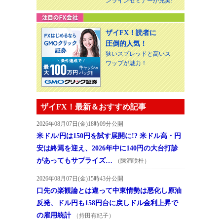
ンラインセミナーが充実!
ザイFX！読者に
圧倒的人気！
狭いスプレッドと高いス
ワップが魅力！
ザイFX！最新＆おすすめ記事
2026年08月07日(金)18時09分公開
米ドル/円は150円を試す展開に!? 米ドル高・円
安は終焉を迎え、2026年中に140円の大台打診
があってもサプライズ…
（陳満咲杜）
2026年08月07日(金)15時43分公開
口先の楽観論とは違って中東情勢は悪化し原油
反発、ドル円も158円台に戻しドル金利上昇で
の雇用統計
（持田有紀子）