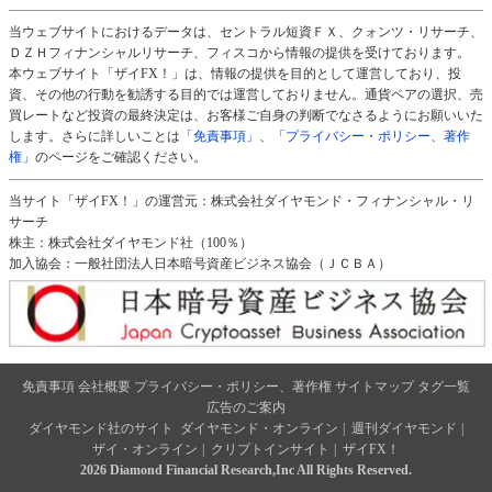
当ウェブサイトにおけるデータは、セントラル短資ＦＸ、クォンツ・リサーチ、
ＤＺＨフィナンシャルリサーチ、フィスコから情報の提供を受けております。
本ウェブサイト「ザイFX！」は、情報の提供を目的として運営しており、投
資、その他の行動を勧誘する目的では運営しておりません。通貨ペアの選択、売
買レートなど投資の最終決定は、お客様ご自身の判断でなさるようにお願いいた
します。さらに詳しいことは
「免責事項」
、
「プライバシー・ポリシー、著作
権」
のページをご確認ください。
当サイト「ザイFX！」の運営元：株式会社ダイヤモンド・フィナンシャル・リ
サーチ
株主：株式会社ダイヤモンド社（100％）
加入協会：一般社団法人日本暗号資産ビジネス協会（ＪＣＢＡ）
免責事項
会社概要
プライバシー・ポリシー、著作権
サイトマップ
タグ一覧
広告のご案内
ダイヤモンド社のサイト
ダイヤモンド・オンライン
|
週刊ダイヤモンド
|
ザイ・オンライン
|
クリプトインサイト
|
ザイFX！
2026 Diamond Financial Research,Inc All Rights Reserved.