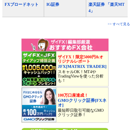
FXブロードネット
IG証券
楽天証券 「楽天MT
4」
>> すべて見る
ザイFX！限定5000円&オ
リジナルレポート
JFX[MATRIX TRADER]
スキャルOK！MT4や
TradingViewを使った分析
も！
100万口座達成！
GMOクリック証券[FXネ
オ]
最短即日取引可能なGMO
クリック証券！