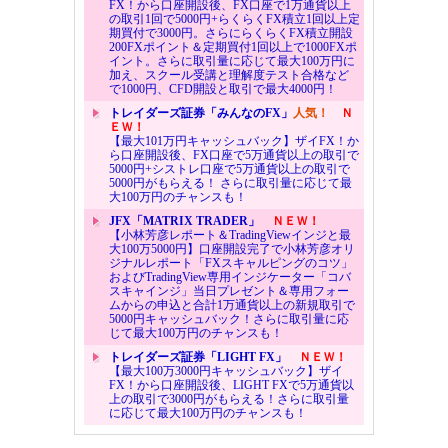
FX！から口座開設後、FX口座で1万通貨以上
の取引1回で5000円+らくらくFX積立1回以上定
期買付で3000円。さらにらくらくFX積立開設
200FXポイント＆定期買付1回以上で1000FXポ
イント。さらに取引量に応じて最大100万円に
加え、スクール受講と理解度テスト合格など
で1000円、CFD開設と取引で最大4000円！
トレイダーズ証券「みんなのFX」
人気！
Ｎ
ＥＷ！
【最大101万円キャッシュバック】ザイFX！か
ら口座開設後、FX口座で5万通貨以上の取引で
5000円+シストレ口座で5万通貨以上の取引で
5000円がもらえる！ さらに取引量に応じて最
大100万円のチャンスも！
JFX「MATRIX TRADER」
ＮＥＷ！
【小林芳彦レポート＆TradingViewインジと最
大100万5000円】口座開設完了で小林芳彦オリ
ジナルレポート「FXスキャルピングのコツ」
およびTradingView専用インジケーター「コバ
スキャインジ」当日プレゼント＆専用フォー
ムからの申込と合計1万通貨以上の新規取引で
5000円キャッシュバック！さらに取引量に応
じて最大100万円のチャンスも！
トレイダーズ証券「LIGHT FX」
ＮＥＷ！
【最大100万3000円キャッシュバック】ザイ
FX！から口座開設後、LIGHT FXで5万通貨以
上の取引で3000円がもらえる！さらに取引量
に応じて最大100万円のチャンスも！