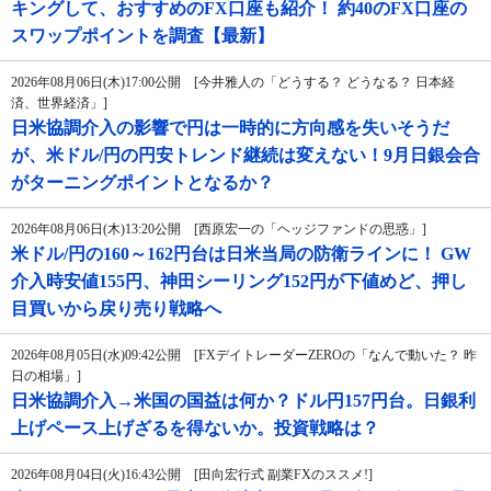
キングして、おすすめのFX口座も紹介！ 約40のFX口座の
スワップポイントを調査【最新】
2026年08月06日(木)17:00公開 [今井雅人の「どうする？ どうなる？ 日本経
済、世界経済」]
日米協調介入の影響で円は一時的に方向感を失いそうだ
が、米ドル/円の円安トレンド継続は変えない！9月日銀会合
がターニングポイントとなるか？
2026年08月06日(木)13:20公開 [西原宏一の「ヘッジファンドの思惑」]
米ドル/円の160～162円台は日米当局の防衛ラインに！ GW
介入時安値155円、神田シーリング152円が下値めど、押し
目買いから戻り売り戦略へ
2026年08月05日(水)09:42公開 [FXデイトレーダーZEROの「なんで動いた？ 昨
日の相場」]
日米協調介入→米国の国益は何か？ドル円157円台。日銀利
上げペース上げざるを得ないか。投資戦略は？
2026年08月04日(火)16:43公開 [田向宏行式 副業FXのススメ!]