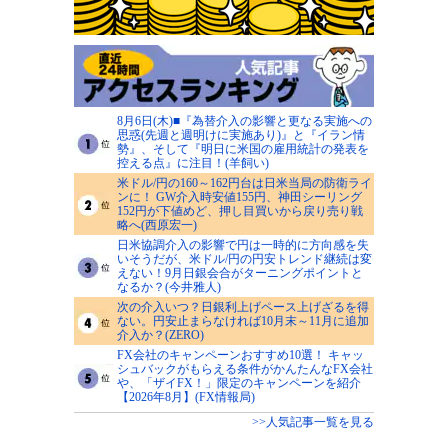
8月6日(木)■『為替介入の影響と更なる実施への
思惑(先週と週明けに実施あり)』と『イラン情
勢』、そして『明日に米国の雇用統計の発表を
控える点』に注目！(羊飼い)
米ドル/円の160～162円台は日米当局の防衛ライ
ンに！ GW介入時安値155円、神田シーリング
152円が下値めど、押し目買いから戻り売り戦
略へ(西原宏一)
日米協調介入の影響で円は一時的に方向感を失
いそうだが、米ドル/円の円安トレンド継続は変
えない！9月日銀会合がターニングポイントと
なるか？(今井雅人)
次の介入いつ？日銀利上げペース上げざるを得
ない。円安止まらなければ10月末～11月に追加
介入か？(ZERO)
FX会社のキャンペーンおすすめ10選！ キャッ
シュバックがもらえる条件がかんたんなFX会社
や、「ザイFX！」限定のキャンペーンを紹介
【2026年8月】(FX情報局)
>>人気記事一覧を見る