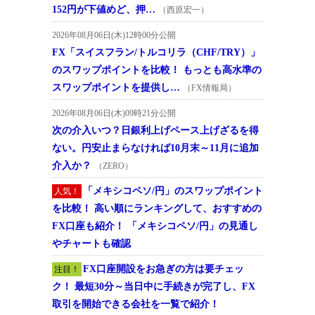
152円が下値めど、押…
（西原宏一）
2026年08月06日(木)12時00分公開
FX「スイスフラン/トルコリラ（CHF/TRY）」
のスワップポイントを比較！ もっとも高水準の
スワップポイントを提供し…
（FX情報局）
2026年08月06日(木)09時21分公開
次の介入いつ？日銀利上げペース上げざるを得
ない。円安止まらなければ10月末～11月に追加
介入か？
（ZERO）
「メキシコペソ/円」のスワップポイント
人気！
を比較！ 高い順にランキングして、おすすめの
FX口座も紹介！ 「メキシコペソ/円」の見通し
やチャートも確認
FX口座開設をお急ぎの方は要チェッ
注目！
ク！ 最短30分～当日中に手続きが完了し、FX
取引を開始できる会社を一覧で紹介！