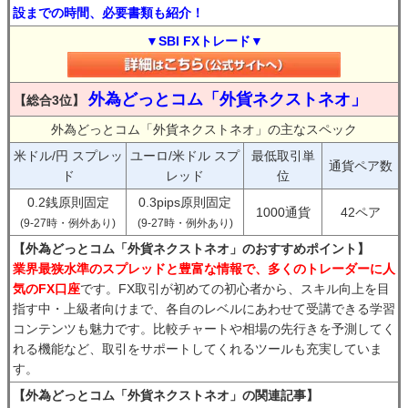
設までの時間、必要書類も紹介！
▼SBI FXトレード▼
外為どっとコム「外貨ネクストネオ」
【総合3位】
外為どっとコム「外貨ネクストネオ」の主なスペック
米ドル/円 スプレッ
ユーロ/米ドル スプ
最低取引単
通貨ペア数
ド
レッド
位
0.2銭原則固定
0.3pips原則固定
1000通貨
42ペア
(9-27時・例外あり)
(9-27時・例外あり)
【外為どっとコム「外貨ネクストネオ」のおすすめポイント】
業界最狭水準のスプレッドと豊富な情報で、多くのトレーダーに人
気のFX口座
です。FX取引が初めての初心者から、スキル向上を目
指す中・上級者向けまで、各自のレベルにあわせて受講できる学習
コンテンツも魅力です。比較チャートや相場の先行きを予測してく
れる機能など、取引をサポートしてくれるツールも充実していま
す。
【外為どっとコム「外貨ネクストネオ」の関連記事】