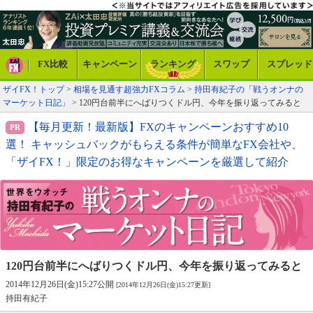
FX比較
キャンペーン
ランキング
スワップ
スプレッド
ザイFX！トップ
>
相場を見通す超強力FXコラム
>
持田有紀子の「戦うオンナの
マーケット日記」
> 120円台前半にへばりつくドル円、今年を振り返ってみると
【毎月更新！最新版】FXのキャンペーンおすすめ10
選！ キャッシュバックがもらえる条件が簡単なFX会社や、
「ザイFX！」限定のお得なキャンペーンを厳選して紹介
120円台前半にへばりつくドル円、
今年を振り返ってみると
2014年12月26日(金)15:27公開
[2014年12月26日(金)15:27更新]
持田有紀子