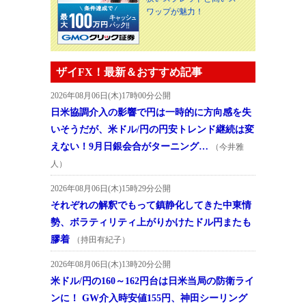
ワップが魅力！
ザイFX！最新＆おすすめ記事
2026年08月06日(木)17時00分公開
日米協調介入の影響で円は一時的に方向感を失
いそうだが、米ドル/円の円安トレンド継続は変
えない！9月日銀会合がターニング…
（今井雅
人）
2026年08月06日(木)15時29分公開
それぞれの解釈でもって鎮静化してきた中東情
勢、ボラティリティ上がりかけたドル円またも
膠着
（持田有紀子）
2026年08月06日(木)13時20分公開
米ドル/円の160～162円台は日米当局の防衛ライ
ンに！ GW介入時安値155円、神田シーリング