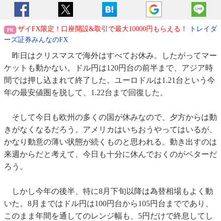
ザイFX限定！口座開設&取引で最大10000円もらえる！
トレイダ
ーズ証券みんなのFX
昨日はクリスマスで海外はすべてお休み。したがってマー
ケットも動かない。ドル円は120円台の前半まで、アジア時
間では押し込まれて終了した。ユーロドルは1.21台という今
年の最安値圏を脱して、1.22台まで回復した。
そして今日も欧州の多くの国が休みなので、夕方からは動
きがなくなるだろう。アメリカはいちおうやってはいるが、
かなり動意の薄い状態が続くものと思われる。動き出すのは
来週からだと考えて、今日も十分に休んでおくのがベターだ
ろう。
しかし今年の後半、特に8月下旬以降は為替相場もよく動
いた。8月まではドル円は100円台から105円台までであり、
このまま年間を通してのレンジ幅も、5円だけで終息してし