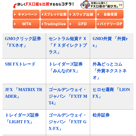
GMOクリック証券
セントラル短資ＦＸ
GMO外貨 「外貨e
「FXネオ」
「ＦＸダイレクトプ
x」
ラス」
SBI FXトレード
トレイダーズ証券
外為どっとコム
「みんなのFX」
「外貨ネクストネ
オ」
JFX 「MATRIX TR
ゴールデンウェイ・
ヒロセ通商 「LION
ADER」
ジャパン 「FXTF M
FX」
T4」
トレイダーズ証券
ゴールデンウェイ・
松井証券
「LIGHT FX」
ジャパン 「FXTF G
X-FX」