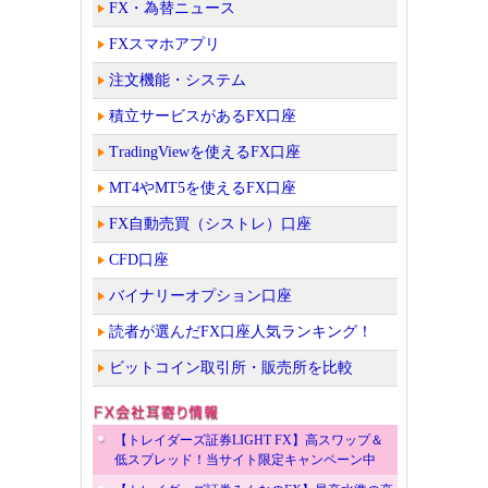
FX・為替ニュース
FXスマホアプリ
注文機能・システム
積立サービスがあるFX口座
TradingViewを使えるFX口座
MT4やMT5を使えるFX口座
FX自動売買（シストレ）口座
CFD口座
バイナリーオプション口座
読者が選んだFX口座人気ランキング！
ビットコイン取引所・販売所を比較
【トレイダーズ証券LIGHT FX】高スワップ＆
低スプレッド！当サイト限定キャンペーン中