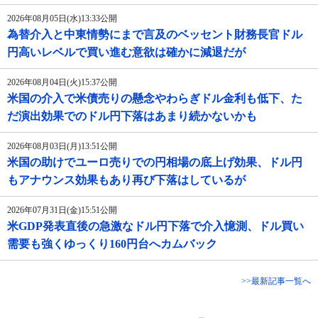
2026年08月05日(水)13:33公開
為替介入と中東情勢にまで言及のベッセント財務長官ドル
円高いレベルで買い進む意欲は確かに減退だが
2026年08月04日(火)15:37公開
米国の介入で米債売りの懸念やわらぎドル金利も低下、た
だ演出効果でのドル円下落はあまり続かないかも
2026年08月03日(月)13:51公開
米国の助けでユーロ売りでの円相場の底上げ効果、ドル円
もアナウンス効果もあり再び下落はしているが
2026年07月31日(金)15:51公開
米GDP発表直後の急激なドル円下落で介入憶測、ドル買い
需要も強くゆっくり160円台へカムバック
>>最新記事一覧へ