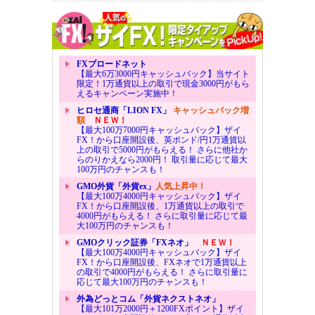
FXブロードネット
【最大6万3000円キャッシュバック】当サイト
限定！1万通貨以上の取引で現金3000円がもら
えるキャンペーン実施中！
ヒロセ通商「LION FX」
キャッシュバック増
額
ＮＥＷ！
【最大100万7000円キャッシュバック】ザイ
FX！から口座開設後、英ポンド/円1万通貨以
上の取引で5000円がもらえる！ さらに他社か
らのりかえなら2000円！ 取引量に応じて最大
100万円のチャンスも！
GMO外貨「外貨ex」
人気上昇中！
【最大100万4000円キャッシュバック】ザイ
FX！から口座開設後、1万通貨以上の取引で
4000円がもらえる！ さらに取引量に応じて最
大100万円のチャンスも！
GMOクリック証券「FXネオ」
ＮＥＷ！
【最大100万4000円キャッシュバック】ザイ
FX！から口座開設後、FXネオで1万通貨以上
の取引で4000円がもらえる！ さらに取引量に
応じて最大100万円のチャンスも！
外為どっとコム「外貨ネクストネオ」
【最大101万2000円＋1200FXポイント】ザイ