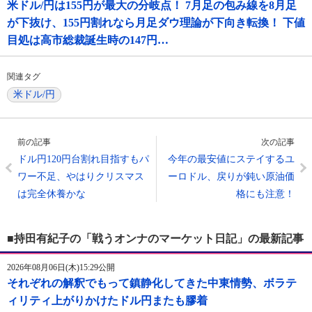
米ドル/円は155円が最大の分岐点！ 7月足の包み線を8月足
が下抜け、155円割れなら月足ダウ理論が下向き転換！ 下値
目処は高市総裁誕生時の147円…
関連タグ
米ドル/円
前の記事
次の記事
ドル円120円台割れ目指すもパ
今年の最安値にステイするユ
ワー不足、やはりクリスマス
ーロドル、戻りが鈍い原油価
は完全休養かな
格にも注意！
■持田有紀子の「戦うオンナのマーケット日記」の最新記事
2026年08月06日(木)15:29公開
それぞれの解釈でもって鎮静化してきた中東情勢、ボラテ
ィリティ上がりかけたドル円またも膠着