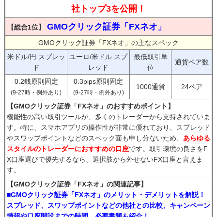
社トップ3を公開！
GMOクリック証券「FXネオ」
【総合1位】
GMOクリック証券「FXネオ」の主なスペック
米ドル/円 スプレッ
ユーロ/米ドル スプ
最低取引単
通貨ペア数
ド
レッド
位
0.2銭原則固定
0.3pips原則固定
1000通貨
24ペア
(9-27時・例外あり)
(9-27時・例外あり)
【GMOクリック証券「FXネオ」のおすすめポイント】
機能性の高い取引ツールが、多くのトレーダーから支持されていま
す。特に、スマホアプリの操作性が非常に優れており、スプレッド
やスワップポイントなどのスペック面も申し分ないため、
あらゆる
スタイルのトレーダーにおすすめの口座
です。取引環境の良さをF
X口座選びで優先するなら、選択肢から外せないFX口座と言えま
す。
【GMOクリック証券「FXネオ」の関連記事】
■GMOクリック証券「FXネオ」のメリット・デメリットを解説！
スプレッド、スワップポイントなどの他社との比較、キャンペーン
情報や口座開設までの時間、必要書類も紹介！