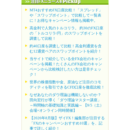
MT4おすすめFX口座比較！「スプレッド」
や「スワップポイント」で比較して一覧表
に！お得なキャンペーン情報も掲載中。
高金利で人気のトルコリラ。 約30のFX口座
の「トルコリラ/円」のスワップポイントを
調査して比較！
約40口座を調査して比較！高金利通貨を含
む12通貨ペアのスワップポイントを紹介！
当サイトで紹介している全FX会社のキャン
ペーンを掲載！たくさんのFX会社のキャン
ペーンから比較検討したい方は是非チェッ
ク！
世界の株価指数や金、原油など注目のコモ
ディティを取引できるCFD口座を徹底比較！
なぜあなたのダウ理論は機能しないのか？
田向宏行が導く「ダウ理論マスター講座」
～時間軸の基礎知識と実践編～ 【9/5（土）
会場+オンライン同時開催】
【2026年8月版】ザイFX！編集部が注目する
「FXのキャンペーンおすすめ10選」を、記
事で詳しく紹介！