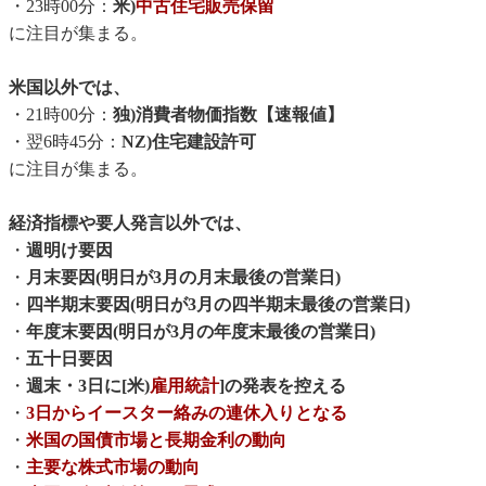
・23時00分：
米)
中古住宅販売保留
に注目が集まる。
米国以外では、
・21時00分：
独)消費者物価指数【速報値】
・翌6時45分：
NZ)住宅建設許可
に注目が集まる。
経済指標や要人発言以外では、
・
週明け要因
・
月末要因(明日が3月の月末最後の営業日)
・
四半期末要因(明日が3月の四半期末最後の営業日)
・
年度末要因(明日が3月の年度末最後の営業日)
・
五十日要因
・
週末・3日に[米)
雇用統計
]の発表を控える
・
3日からイースター絡みの連休入りとなる
・
米国の国債市場と長期金利の動向
・
主要な株式市場の動向