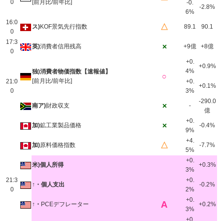
0
[前月比/前年比]
-0.
-2.8%
6%
16:0
△
ス)
KOF景気先行指数
89.1
90.1
0
17:3
×
英)
消費者信用残高
+9億
+8億
0
+0.
+0.9%
4%
独)消費者物価指数【速報値】
○
[前月比/前年比]
21:0
+0.
+0.1%
0
3%
-290.0
×
南ア)
財政収支
-
億
+0.
×
加)
鉱工業製品価格
-0.4%
9%
+4.
△
加)
原料価格指数
-7.7%
5%
+0.
米)個人所得
+0.3%
3%
21:3
+0.
↑・個人支出
-0.2%
0
2%
+0.
A
↑・
PCEデフレーター
+0.2%
3%
+0.