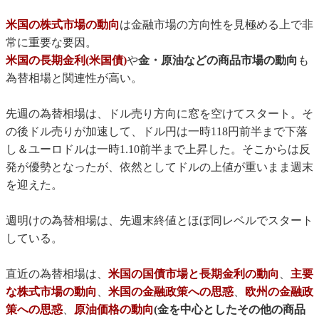
米国の株式市場の動向
は金融市場の方向性を見極める上で非
常に重要な要因。
米国の長期金利(米国債)
や
金・原油などの商品市場の動向
も
為替相場と関連性が高い。
先週の為替相場は、ドル売り方向に窓を空けてスタート。そ
の後ドル売りが加速して、ドル円は一時118円前半まで下落
し＆ユーロドルは一時1.10前半まで上昇した。そこからは反
発が優勢となったが、依然としてドルの上値が重いまま週末
を迎えた。
週明けの為替相場は、先週末終値とほぼ同レベルでスタート
している。
直近の為替相場は、
米国の国債市場と長期金利の動向
、
主要
な株式市場の動向
、
米国の金融政策への思惑
、
欧州の金融政
策への思惑
、
原油価格の動向
(金を中心としたその他の商品