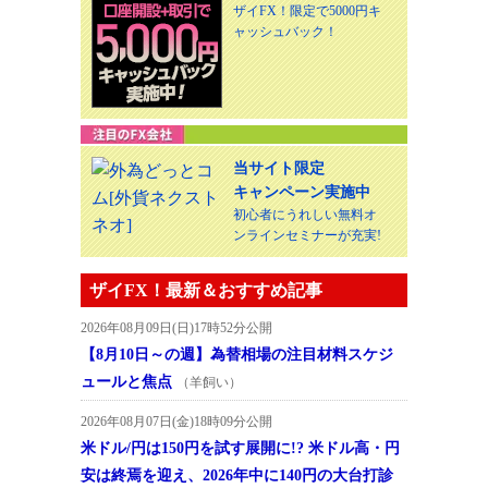
ザイFX！限定で5000円キ
ャッシュバック！
当サイト限定
キャンペーン実施中
初心者にうれしい無料オ
ンラインセミナーが充実!
ザイFX！最新＆おすすめ記事
2026年08月09日(日)17時52分公開
【8月10日～の週】為替相場の注目材料スケジ
ュールと焦点
（羊飼い）
2026年08月07日(金)18時09分公開
米ドル/円は150円を試す展開に!? 米ドル高・円
安は終焉を迎え、2026年中に140円の大台打診