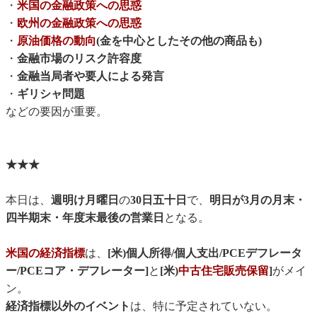
・
米国の金融政策への思惑
・
欧州の金融政策への思惑
・
原油価格の動向
(金を中心としたその他の商品も)
・
金融市場のリスク許容度
・
金融当局者や要人による発言
・
ギリシャ問題
などの要因が重要。
★★★
本日は、
週明け月曜日
の
30日五十日
で、
明日が3月の月末・
四半期末・年度末最後の営業日
となる。
米国の経済指標
は、
[米)個人所得/個人支出/PCEデフレータ
ー/PCEコア・デフレーター]
と
[米)
中古住宅販売保留
]
がメイ
ン。
経済指標以外のイベント
は、特に予定されていない。