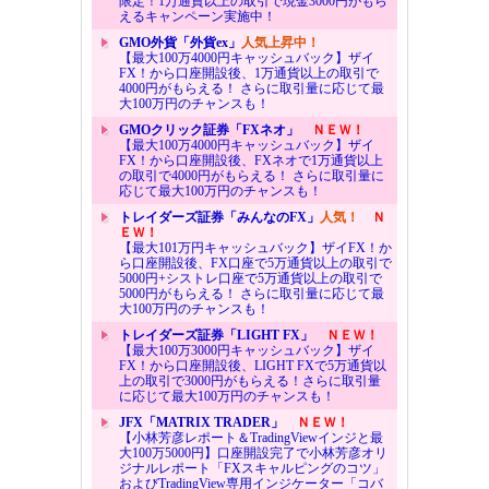
限定！1万通貨以上の取引で現金3000円がもら
えるキャンペーン実施中！
GMO外貨「外貨ex」
人気上昇中！
【最大100万4000円キャッシュバック】ザイ
FX！から口座開設後、1万通貨以上の取引で
4000円がもらえる！ さらに取引量に応じて最
大100万円のチャンスも！
GMOクリック証券「FXネオ」
ＮＥＷ！
【最大100万4000円キャッシュバック】ザイ
FX！から口座開設後、FXネオで1万通貨以上
の取引で4000円がもらえる！ さらに取引量に
応じて最大100万円のチャンスも！
トレイダーズ証券「みんなのFX」
人気！
Ｎ
ＥＷ！
【最大101万円キャッシュバック】ザイFX！か
ら口座開設後、FX口座で5万通貨以上の取引で
5000円+シストレ口座で5万通貨以上の取引で
5000円がもらえる！ さらに取引量に応じて最
大100万円のチャンスも！
トレイダーズ証券「LIGHT FX」
ＮＥＷ！
【最大100万3000円キャッシュバック】ザイ
FX！から口座開設後、LIGHT FXで5万通貨以
上の取引で3000円がもらえる！さらに取引量
に応じて最大100万円のチャンスも！
JFX「MATRIX TRADER」
ＮＥＷ！
【小林芳彦レポート＆TradingViewインジと最
大100万5000円】口座開設完了で小林芳彦オリ
ジナルレポート「FXスキャルピングのコツ」
およびTradingView専用インジケーター「コバ