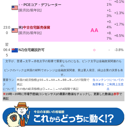
+0.1%
1%
↑・PCEコア・デフレーター
[前月比/前年比]
+1.
+1.3%
3%
+0.
+1.7%
4%
23:0
米)
中古住宅販売保留
AA
0
[前月比/前年比]
+8.
+6.5%
7%
翌
○
06:4
NZ)住宅建設許可
-
-3.8%
5
文字が、普通→太字→赤色太字の順番で重要なものになる。ピンク太字は金融政策関連のも
の。
ピンクのバックは米国の材料でオレンジは金融政策関連、黄は要人発言、緑は企業の決算を表
す。
重要ラン
米国の経済指標はSS→S→AA→A→BB→B→Cの7段階で
当コンテンツについての
ク
表記
免罪事項・ご利用上注意
について
その他の経済指標は◎→○→△→×の4段階で表記
点
※
15時～20時に市場予想値(コンセンサス)の最新の数値をチェックし、更新した数値は
赤字
で
表記