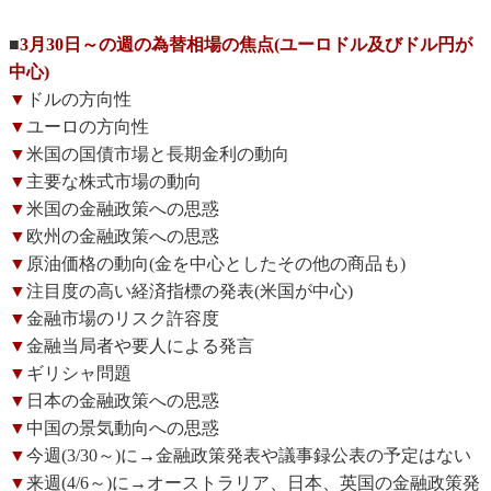
■
3月30日～の週の為替相場の焦点(ユーロドル及びドル円が
中心)
▼
ドルの方向性
▼
ユーロの方向性
▼
米国の国債市場と長期金利の動向
▼
主要な株式市場の動向
▼
米国の金融政策への思惑
▼
欧州の金融政策への思惑
▼
原油価格の動向(金を中心としたその他の商品も)
▼
注目度の高い経済指標の発表(米国が中心)
▼
金融市場のリスク許容度
▼
金融当局者や要人による発言
▼
ギリシャ問題
▼
日本の金融政策への思惑
▼
中国の景気動向への思惑
▼
今週(3/30～)に→金融政策発表や議事録公表の予定はない
▼
来週(4/6～)に→オーストラリア、日本、英国の金融政策発