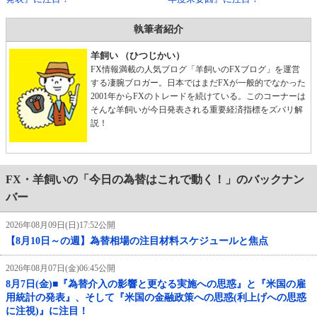
執筆者紹介
羊飼い （ひつじかい）
FX情報満載の人気ブログ「羊飼いのFXブログ」を運営
する凄腕ブロガー。日本ではまだFXが一般的でなかった
2001年からFXのトレードを続けている。このコーナーは
そんな羊飼いが今日発表される重要経済指標をズバリ解
説！
FX・羊飼いの「今日の為替はこれで動く！」のバックナン
バー
2026年08月09日(日)17:52公開
【8月10日～の週】為替相場の注目材料スケジュールと焦点
2026年08月07日(金)06:45公開
8月7日(金)■『為替介入の影響と更なる実施への思惑』と『米国の雇
用統計の発表』、そして『米国の金融政策への思惑(利上げへの思惑
に注視)』に注目！