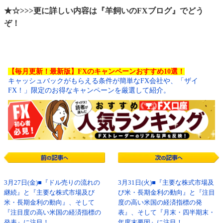
★☆>>>更に詳しい内容は『羊飼いのFXブログ』でどう
ぞ！
【毎月更新！最新版】FXのキャンペーンおすすめ10選！
キャッシュバックがもらえる条件が簡単なFX会社や、「ザイ
FX！」限定のお得なキャンペーンを厳選して紹介。
3月27日(金)■『ドル売りの流れの
3月31日(火)■『主要な株式市場及
継続』と『主要な株式市場及び
び米・長期金利の動向』と『注目
米・長期金利の動向』、そして
度の高い米国の経済指標の発
『注目度の高い米国の経済指標の
表』、そして『月末・四半期末・
発表』に注目！
年度末要因』に注目！