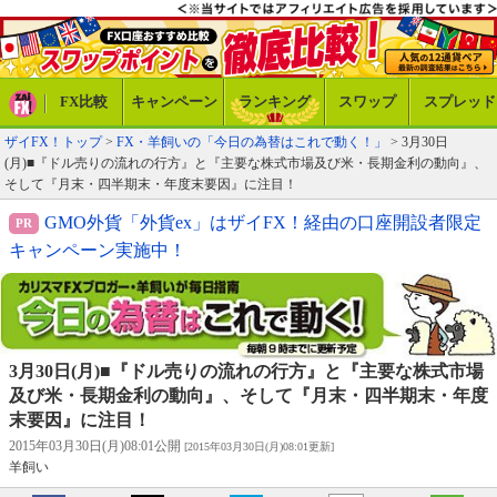
FX比較
キャンペーン
ランキング
スワップ
スプレッド
ザイFX！トップ
>
FX・羊飼いの「今日の為替はこれで動く！」
> 3月30日
(月)■『ドル売りの流れの行方』と『主要な株式市場及び米・長期金利の動向』、
そして『月末・四半期末・年度末要因』に注目！
GMO外貨「外貨ex」はザイFX！経由の口座開設者限定
キャンペーン実施中！
3月30日(月)■『ドル売りの流れの行方』と『主要な株式市場
及び米・長期金利の動向』、そして『月末・四半期末・年度
末要因』に注目！
2015年03月30日(月)08:01公開
[2015年03月30日(月)08:01更新]
羊飼い