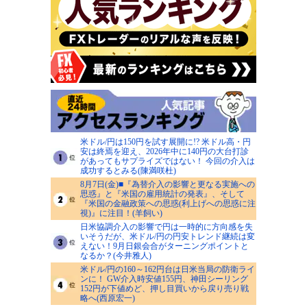
米ドル/円は150円を試す展開に!? 米ドル高・円
安は終焉を迎え、2026年中に140円の大台打診
があってもサプライズではない！ 今回の介入は
成功するとみる(陳満咲杜)
8月7日(金)■『為替介入の影響と更なる実施への
思惑』と『米国の雇用統計の発表』、そして
『米国の金融政策への思惑(利上げへの思惑に注
視)』に注目！(羊飼い)
日米協調介入の影響で円は一時的に方向感を失
いそうだが、米ドル/円の円安トレンド継続は変
えない！9月日銀会合がターニングポイントと
なるか？(今井雅人)
米ドル/円の160～162円台は日米当局の防衛ライ
ンに！ GW介入時安値155円、神田シーリング
152円が下値めど、押し目買いから戻り売り戦
略へ(西原宏一)