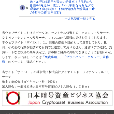
米ドル/円は155円が最大の分岐点！ 7月足の包
み線を8月足が下抜け、155円割れなら月足ダウ
理論が下向き転換！ 下値目処は高市総裁誕生時
の147円の窓(田向宏行)
>>人気記事一覧を見る
当ウェブサイトにおけるデータは、セントラル短資ＦＸ、クォンツ・リサーチ、
ＤＺＨフィナンシャルリサーチ、フィスコから情報の提供を受けております。
本ウェブサイト「ザイFX！」は、情報の提供を目的として運営しており、投
資、その他の行動を勧誘する目的では運営しておりません。通貨ペアの選択、売
買レートなど投資の最終決定は、お客様ご自身の判断でなさるようにお願いいた
します。さらに詳しいことは
「免責事項」
、
「プライバシー・ポリシー、著作
権」
のページをご確認ください。
当サイト「ザイFX！」の運営元：株式会社ダイヤモンド・フィナンシャル・リ
サーチ
株主：株式会社ダイヤモンド社（100％）
加入協会：一般社団法人日本暗号資産ビジネス協会（ＪＣＢＡ）