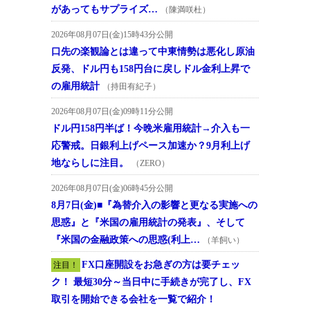
があってもサプライズ…
（陳満咲杜）
2026年08月07日(金)15時43分公開
口先の楽観論とは違って中東情勢は悪化し原油
反発、ドル円も158円台に戻しドル金利上昇で
の雇用統計
（持田有紀子）
2026年08月07日(金)09時11分公開
ドル円158円半ば！今晩米雇用統計→介入も一
応警戒。日銀利上げペース加速か？9月利上げ
地ならしに注目。
（ZERO）
2026年08月07日(金)06時45分公開
8月7日(金)■『為替介入の影響と更なる実施への
思惑』と『米国の雇用統計の発表』、そして
『米国の金融政策への思惑(利上…
（羊飼い）
FX口座開設をお急ぎの方は要チェッ
注目！
ク！ 最短30分～当日中に手続きが完了し、FX
取引を開始できる会社を一覧で紹介！