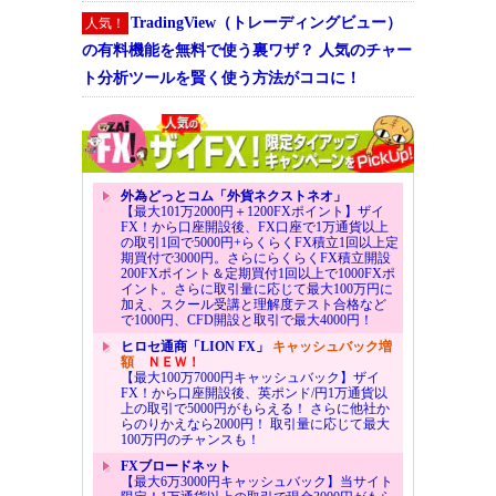
TradingView（トレーディングビュー）
人気！
の有料機能を無料で使う裏ワザ？ 人気のチャー
ト分析ツールを賢く使う方法がココに！
外為どっとコム「外貨ネクストネオ」
【最大101万2000円＋1200FXポイント】ザイ
FX！から口座開設後、FX口座で1万通貨以上
の取引1回で5000円+らくらくFX積立1回以上定
期買付で3000円。さらにらくらくFX積立開設
200FXポイント＆定期買付1回以上で1000FXポ
イント。さらに取引量に応じて最大100万円に
加え、スクール受講と理解度テスト合格など
で1000円、CFD開設と取引で最大4000円！
ヒロセ通商「LION FX」
キャッシュバック増
額
ＮＥＷ！
【最大100万7000円キャッシュバック】ザイ
FX！から口座開設後、英ポンド/円1万通貨以
上の取引で5000円がもらえる！ さらに他社か
らのりかえなら2000円！ 取引量に応じて最大
100万円のチャンスも！
FXブロードネット
【最大6万3000円キャッシュバック】当サイト