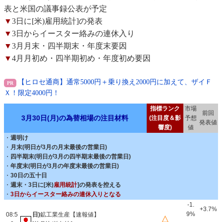
表と米国の議事録公表が予定
▼
3日に[米)雇用統計]の発表
▼
3日からイースター絡みの連休入り
▼
3月月末・四半期末・年度末要因
▼
4月月初め・四半期初め・年度初め要因
【ヒロセ通商】通常5000円＋乗り換え2000円に加えて、ザイＦ
Ｘ！限定4000円！
指標ランク
市場
前回
3月30日(月)の為替相場の注目材料
(注目度＆影
予想
発表値
響度)
値
・
週明け
・
月末(明日が3月の月末最後の営業日)
・
四半期末(明日が3月の四半期末最後の営業日)
・
年度末(明日が3月の年度末最後の営業日)
・
30日の五十日
・
週末・3日に[米)
雇用統計
]の発表を控える
・
3日からイースター絡みの連休入りとなる
-1.
+3.7%
9%
08:5
日)
鉱工業生産【速報値】
△