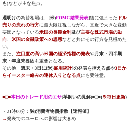
も)
などが主な焦点。
週明け
の為替相場は、
[米)
FOMC結果発表
]
後に強まった
ドル
売りの流れの行方
に最大限注視しながら、直近で大きな変動
要因となっている
米国の長期金利
及び
主要な株式市場の動
向
、
米国の金融政策への思惑
などと共にその行方を見極めた
い。
また、
注目度の高い米国の経済指標の発表
や
月末・四半期
末・年度末要因
も重要となる。
その他、
週末・3日に[米)
雇用統計
]の発表を控える点
や
3日か
らイースター絡みの連休入りとなる点
にも要注意。
■□■
本日のトレード用のエサ
(羊飼いの見解)■□■(
※毎日更新
)
・21時00分：
独)消費者物価指数【速報値】
→
発表でのユーロへの影響は大きめ