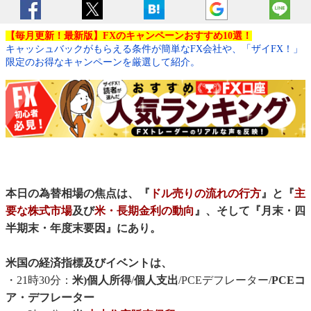
【毎月更新！最新版】FXのキャンペーンおすすめ10選！
キャッシュバックがもらえる条件が簡単なFX会社や、「ザイFX！」
限定のお得なキャンペーンを厳選して紹介。
本日の為替相場の焦点は、『
ドル売りの流れの行方
』と『
主
要な株式市場
及び
米・長期金利の動向
』、そして『月末・四
半期末・年度末要因』にあり。
米国の経済指標及びイベントは、
・21時30分：
米)個人所得
/
個人支出
/PCEデフレーター/
PCEコ
ア・デフレーター