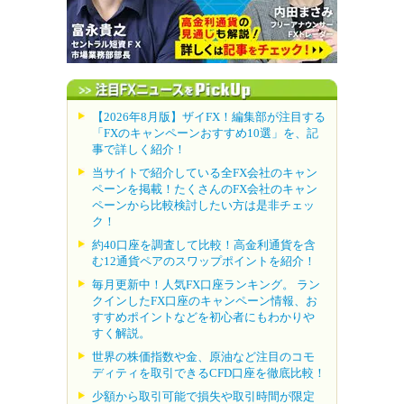
【2026年8月版】ザイFX！編集部が注目する
「FXのキャンペーンおすすめ10選」を、記
事で詳しく紹介！
当サイトで紹介している全FX会社のキャン
ペーンを掲載！たくさんのFX会社のキャン
ペーンから比較検討したい方は是非チェッ
ク！
約40口座を調査して比較！高金利通貨を含
む12通貨ペアのスワップポイントを紹介！
毎月更新中！人気FX口座ランキング。 ラン
クインしたFX口座のキャンペーン情報、お
すすめポイントなどを初心者にもわかりや
すく解説。
世界の株価指数や金、原油など注目のコモ
ディティを取引できるCFD口座を徹底比較！
少額から取引可能で損失や取引時間が限定