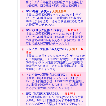
加え、スクール受講と理解度テスト合格など
で1000円、CFD開設と取引で最大4000円！
GMO外貨「外貨ex」
人気上昇中！
【最大100万4000円キャッシュバック】ザイ
FX！から口座開設後、1万通貨以上の取引で
4000円がもらえる！ さらに取引量に応じて最
大100万円のチャンスも！
GMOクリック証券「FXネオ」
ＮＥＷ！
【最大100万4000円キャッシュバック】ザイ
FX！から口座開設後、FXネオで1万通貨以上
の取引で4000円がもらえる！ さらに取引量に
応じて最大100万円のチャンスも！
トレイダーズ証券「みんなのFX」
人気！
Ｎ
ＥＷ！
【最大101万円キャッシュバック】ザイFX！か
ら口座開設後、FX口座で5万通貨以上の取引で
5000円+シストレ口座で5万通貨以上の取引で
5000円がもらえる！ さらに取引量に応じて最
大100万円のチャンスも！
トレイダーズ証券「LIGHT FX」
ＮＥＷ！
【最大100万3000円キャッシュバック】ザイ
FX！から口座開設後、LIGHT FXで5万通貨以
上の取引で3000円がもらえる！さらに取引量
に応じて最大100万円のチャンスも！
JFX「MATRIX TRADER」
ＮＥＷ！
【小林芳彦レポート＆TradingViewインジと最
大100万5000円】口座開設完了で小林芳彦オリ
ジナルレポート「FXスキャルピングのコツ」