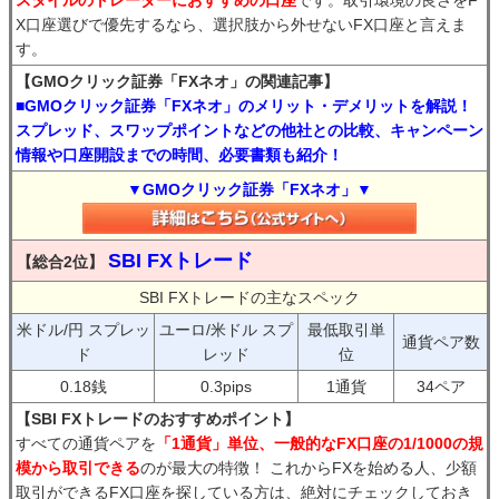
スタイルのトレーダーにおすすめの口座
です。取引環境の良さをF
X口座選びで優先するなら、選択肢から外せないFX口座と言えま
す。
【GMOクリック証券「FXネオ」の関連記事】
■GMOクリック証券「FXネオ」のメリット・デメリットを解説！
スプレッド、スワップポイントなどの他社との比較、キャンペーン
情報や口座開設までの時間、必要書類も紹介！
▼GMOクリック証券「FXネオ」▼
SBI FXトレード
【総合2位】
SBI FXトレードの主なスペック
米ドル/円 スプレッ
ユーロ/米ドル スプ
最低取引単
通貨ペア数
ド
レッド
位
0.18銭
0.3pips
1通貨
34ペア
【SBI FXトレードのおすすめポイント】
すべての通貨ペアを
「1通貨」単位、一般的なFX口座の1/1000の規
模から取引できる
のが最大の特徴！ これからFXを始める人、少額
取引ができるFX口座を探している方は、絶対にチェックしておき