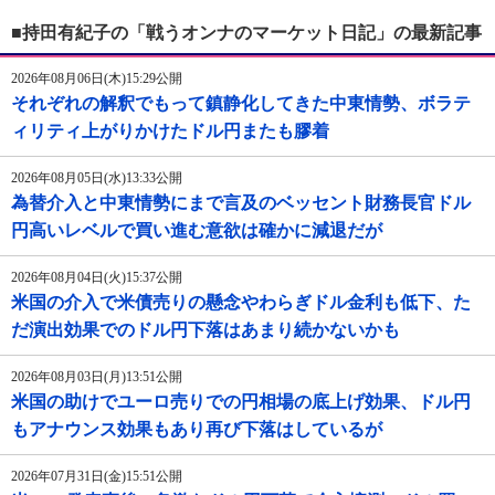
■持田有紀子の「戦うオンナのマーケット日記」の最新記事
2026年08月06日(木)15:29公開
それぞれの解釈でもって鎮静化してきた中東情勢、ボラテ
ィリティ上がりかけたドル円またも膠着
2026年08月05日(水)13:33公開
為替介入と中東情勢にまで言及のベッセント財務長官ドル
円高いレベルで買い進む意欲は確かに減退だが
2026年08月04日(火)15:37公開
米国の介入で米債売りの懸念やわらぎドル金利も低下、た
だ演出効果でのドル円下落はあまり続かないかも
2026年08月03日(月)13:51公開
米国の助けでユーロ売りでの円相場の底上げ効果、ドル円
もアナウンス効果もあり再び下落はしているが
2026年07月31日(金)15:51公開