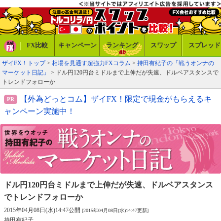
FX比較
キャンペーン
ランキング
スワップ
スプレッド
ザイFX！トップ
>
相場を見通す超強力FXコラム
>
持田有紀子の「戦うオンナの
マーケット日記」
> ドル円120円台ミドルまで上伸だが失速、ドルベアスタンスで
トレンドフォローか
【外為どっとコム】ザイFX！限定で現金がもらえるキ
ャンペーン実施中！
ドル円120円台ミドルまで上伸だが失速、
ドルベアスタンス
でトレンドフォローか
2015年04月08日(水)14:47公開
[2015年04月08日(水)14:47更新]
持田有紀子