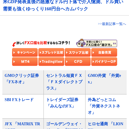
米GDP発表直後の急激なドル円下落で介入憶測、ドル買い
需要も強くゆっくり160円台へカムバック
>>最新記事一覧へ
GMOクリック証券
セントラル短資ＦＸ
GMO外貨 「外貨e
「FXネオ」
「ＦＸダイレクトプ
x」
ラス」
SBI FXトレード
トレイダーズ証券
外為どっとコム
「みんなのFX」
「外貨ネクストネ
オ」
JFX 「MATRIX TR
ゴールデンウェイ・
ヒロセ通商 「LION