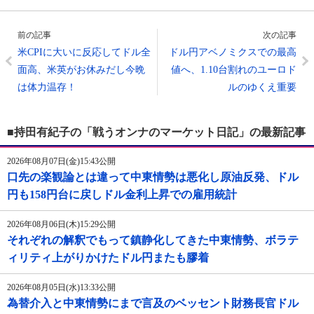
前の記事
次の記事
米CPIに大いに反応してドル全
ドル円アベノミクスでの最高
面高、米英がお休みだし今晩
値へ、1.10台割れのユーロド
は体力温存！
ルのゆくえ重要
■持田有紀子の「戦うオンナのマーケット日記」の最新記事
2026年08月07日(金)15:43公開
口先の楽観論とは違って中東情勢は悪化し原油反発、ドル
円も158円台に戻しドル金利上昇での雇用統計
2026年08月06日(木)15:29公開
それぞれの解釈でもって鎮静化してきた中東情勢、ボラテ
ィリティ上がりかけたドル円またも膠着
2026年08月05日(水)13:33公開
為替介入と中東情勢にまで言及のベッセント財務長官ドル