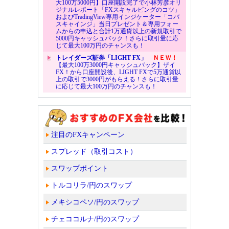
大100万5000円】口座開設完了で小林芳彦オリ
ジナルレポート「FXスキャルピングのコツ」
およびTradingView専用インジケーター「コバ
スキャインジ」当日プレゼント＆専用フォー
ムからの申込と合計1万通貨以上の新規取引で
5000円キャッシュバック！さらに取引量に応
じて最大100万円のチャンスも！
トレイダーズ証券「LIGHT FX」
ＮＥＷ！
【最大100万3000円キャッシュバック】ザイ
FX！から口座開設後、LIGHT FXで5万通貨以
上の取引で3000円がもらえる！さらに取引量
に応じて最大100万円のチャンスも！
注目のFXキャンペーン
スプレッド（取引コスト）
スワップポイント
トルコリラ/円のスワップ
メキシコペソ/円のスワップ
チェココルナ/円のスワップ