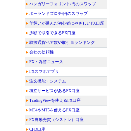
ハンガリーフォリント/円のスワップ
ポーランドズロチ/円のスワップ
羊飼いが選んだ初心者にやさしいFX口座
少額で取引できるFX口座
取扱通貨ペア数や取引量ランキング
会社の信頼性
FX・為替ニュース
FXスマホアプリ
注文機能・システム
積立サービスがあるFX口座
TradingViewを使えるFX口座
MT4やMT5を使えるFX口座
FX自動売買（シストレ）口座
CFD口座