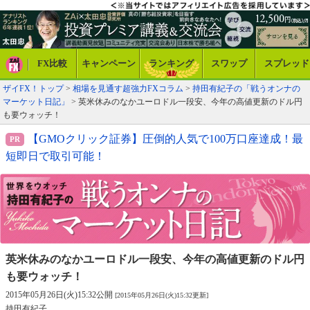
FX比較
キャンペーン
ランキング
スワップ
スプレッド
ザイFX！トップ
>
相場を見通す超強力FXコラム
>
持田有紀子の「戦うオンナの
マーケット日記」
> 英米休みのなかユーロドル一段安、今年の高値更新のドル円
も要ウォッチ！
【GMOクリック証券】圧倒的人気で100万口座達成！最
短即日で取引可能！
英米休みのなかユーロドル一段安、
今年の高値更新のドル円
も要ウォッチ！
2015年05月26日(火)15:32公開
[2015年05月26日(火)15:32更新]
持田有紀子