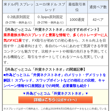
米ドル/円 スプレッ
ユーロ/米ドル スプ
最低取引単
通貨ペア数
ド
レッド
位
0.2銭原則固定
0.3pips原則固定
1000通貨
42ペア
(9-27時・例外あり)
(9-27時・例外あり)
【外為どっとコム「外貨ネクストネオ」のおすすめポイント】
業界最狭水準のスプレッドと豊富な情報で、多くのトレーダーに人
気のFX口座
です。FX取引が初めての初心者から、スキル向上を目
指す中・上級者向けまで、各自のレベルにあわせて受講できる学習
コンテンツも魅力です。比較チャートや相場の先行きを予測してく
れる機能など、取引をサポートしてくれるツールも充実していま
す。
【外為どっとコム「外貨ネクストネオ」の関連記事】
■外為どっとコム「外貨ネクストネオ」のメリット・デメリットを
解説！ スプレッド、スワップポイントなどの他社との比較、キャ
ンペーン情報や口座開設までの時間、必要書類も紹介！
▼外為どっとコム「外貨ネクストネオ」▼
※スプレッドはすべて例外あり。この表は2026年8月3日時点のデータをもとに作成している