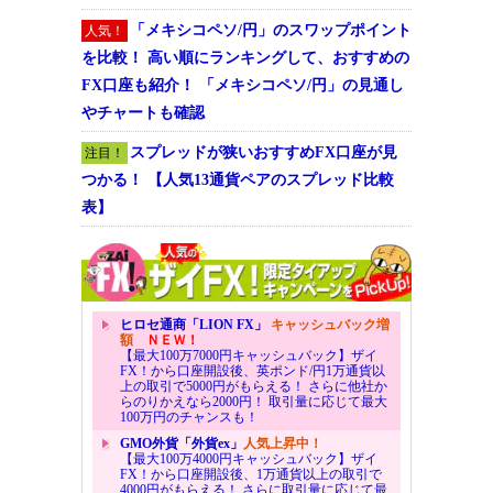
「メキシコペソ/円」のスワップポイント
人気！
を比較！ 高い順にランキングして、おすすめの
FX口座も紹介！ 「メキシコペソ/円」の見通し
やチャートも確認
スプレッドが狭いおすすめFX口座が見
注目！
つかる！ 【人気13通貨ペアのスプレッド比較
表】
ヒロセ通商「LION FX」
キャッシュバック増
額
ＮＥＷ！
【最大100万7000円キャッシュバック】ザイ
FX！から口座開設後、英ポンド/円1万通貨以
上の取引で5000円がもらえる！ さらに他社か
らのりかえなら2000円！ 取引量に応じて最大
100万円のチャンスも！
GMO外貨「外貨ex」
人気上昇中！
【最大100万4000円キャッシュバック】ザイ
FX！から口座開設後、1万通貨以上の取引で
4000円がもらえる！ さらに取引量に応じて最