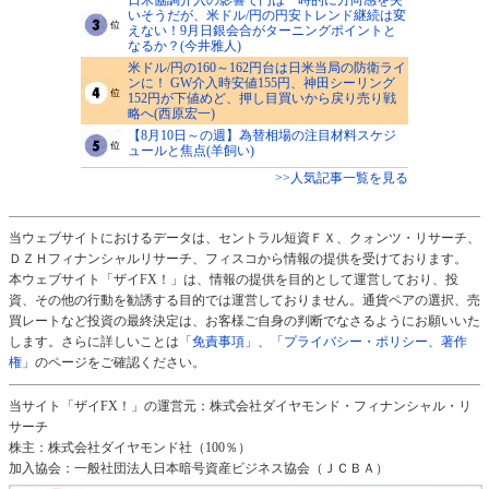
いそうだが、米ドル/円の円安トレンド継続は変
えない！9月日銀会合がターニングポイントと
なるか？(今井雅人)
米ドル/円の160～162円台は日米当局の防衛ライ
ンに！ GW介入時安値155円、神田シーリング
152円が下値めど、押し目買いから戻り売り戦
略へ(西原宏一)
【8月10日～の週】為替相場の注目材料スケジ
ュールと焦点(羊飼い)
>>人気記事一覧を見る
当ウェブサイトにおけるデータは、セントラル短資ＦＸ、クォンツ・リサーチ、
ＤＺＨフィナンシャルリサーチ、フィスコから情報の提供を受けております。
本ウェブサイト「ザイFX！」は、情報の提供を目的として運営しており、投
資、その他の行動を勧誘する目的では運営しておりません。通貨ペアの選択、売
買レートなど投資の最終決定は、お客様ご自身の判断でなさるようにお願いいた
します。さらに詳しいことは
「免責事項」
、
「プライバシー・ポリシー、著作
権」
のページをご確認ください。
当サイト「ザイFX！」の運営元：株式会社ダイヤモンド・フィナンシャル・リ
サーチ
株主：株式会社ダイヤモンド社（100％）
加入協会：一般社団法人日本暗号資産ビジネス協会（ＪＣＢＡ）