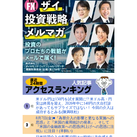
米ドル/円は150円を試す展開に!? 米ドル高・円
安は終焉を迎え、2026年中に140円の大台打診
があってもサプライズではない！ 今回の介入は
成功するとみる(陳満咲杜)
8月7日(金)■『為替介入の影響と更なる実施への
思惑』と『米国の雇用統計の発表』、そして
『米国の金融政策への思惑(利上げへの思惑に注
視)』に注目！(羊飼い)
日米協調介入の影響で円は一時的に方向感を失