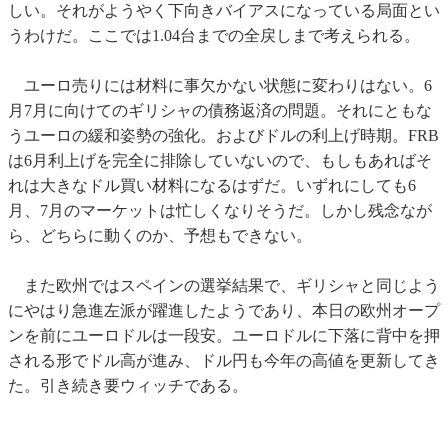
しい。それがようやく下向きバイアスになっている局面とい
うわけだ。ここでは1.04台までの全戻しまで考えられる。
ユーロ売りには材料に事欠かない状態に変わりはない。6
月7月に向けてのギリシャの債務返済の問題。それにともな
うユーロの緩和姿勢の強化。およびドルの利上げ時期。FRB
は6月利上げを完全に排除していないので、もしもあればそ
れは大きなドル買い材料になるはずだ。いずれにしても6
月、7月のマーケットは忙しくなりそうだ。しかし残念なが
ら、どちらに動くのか、予想もできない。
また欧州ではスペインの選挙結果で、ギリシャと同じよう
にやはり急進左派が躍進したようであり、本日の欧州オープ
ンを前にユーロドルは一段安。ユーロドルに下落に背中を押
される形でドル高が進み、ドル円も今年の高値を更新してき
た。引き続き要ウィッチである。