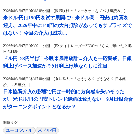
2026年08月07日(金)18:09公開 [陳満咲杜の「マーケットをズバリ裏読み」]
米ドル/円は150円を試す展開に!? 米ドル高・円安は終焉を
迎え、2026年中に140円の大台打診があってもサプライズで
はない！ 今回の介入は成功…
2026年08月07日(金)09:11公開 [FXデイトレーダーZEROの「なんで動いた？ 昨
日の相場」]
ドル円158円半ば！今晩米雇用統計→介入も一応警戒。日銀
利上げペース加速か？9月利上げ地ならしに注目。
2026年08月06日(木)17:00公開 [今井雅人の「どうする？ どうなる？ 日本経
済、世界経済」]
日米協調介入の影響で円は一時的に方向感を失いそうだ
が、米ドル/円の円安トレンド継続は変えない！9月日銀会合
がターニングポイントとなるか？
関連タグ
ユーロ/米ドル
米ドル/円