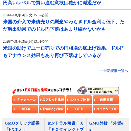
円高いレベルで買い進む意欲は確かに減退だが
2026年08月04日(火)15:37公開
米国の介入で米債売りの懸念やわらぎドル金利も低下、た
だ演出効果でのドル円下落はあまり続かないかも
2026年08月03日(月)13:51公開
米国の助けでユーロ売りでの円相場の底上げ効果、ドル円
もアナウンス効果もあり再び下落はしているが
>>最新記事一覧へ
GMOクリック証券
セントラル短資ＦＸ
GMO外貨 「外貨e
「FXネオ」
「ＦＸダイレクトプ
x」