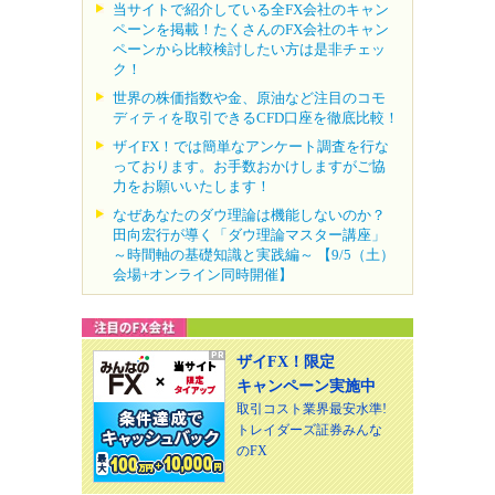
当サイトで紹介している全FX会社のキャン
ペーンを掲載！たくさんのFX会社のキャン
ペーンから比較検討したい方は是非チェッ
ク！
世界の株価指数や金、原油など注目のコモ
ディティを取引できるCFD口座を徹底比較！
ザイFX！では簡単なアンケート調査を行な
っております。お手数おかけしますがご協
力をお願いいたします！
なぜあなたのダウ理論は機能しないのか？
田向宏行が導く「ダウ理論マスター講座」
～時間軸の基礎知識と実践編～ 【9/5（土）
会場+オンライン同時開催】
ザイFX！限定
キャンペーン実施中
取引コスト業界最安水準!
トレイダーズ証券みんな
のFX