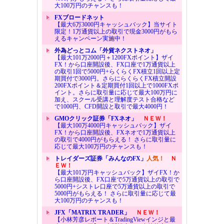
大100万円のチャンスも！
FXブロードネット
【最大6万3000円キャッシュバック】当サイト
限定！1万通貨以上の取引で現金3000円がもら
えるキャンペーン実施中！
外為どっとコム「外貨ネクストネオ」
【最大101万2000円＋1200FXポイント】ザイ
FX！から口座開設後、FX口座で1万通貨以上
の取引1回で5000円+らくらくFX積立1回以上定
期買付で3000円。さらにらくらくFX積立開設
200FXポイント＆定期買付1回以上で1000FXポ
イント。さらに取引量に応じて最大100万円に
加え、スクール受講と理解度テスト合格など
で1000円、CFD開設と取引で最大4000円！
GMOクリック証券「FXネオ」
ＮＥＷ！
【最大100万4000円キャッシュバック】ザイ
FX！から口座開設後、FXネオで1万通貨以上
の取引で4000円がもらえる！ さらに取引量に
応じて最大100万円のチャンスも！
トレイダーズ証券「みんなのFX」
人気！
Ｎ
ＥＷ！
【最大101万円キャッシュバック】ザイFX！か
ら口座開設後、FX口座で5万通貨以上の取引で
5000円+シストレ口座で5万通貨以上の取引で
5000円がもらえる！ さらに取引量に応じて最
大100万円のチャンスも！
JFX「MATRIX TRADER」
ＮＥＷ！
【小林芳彦レポート＆TradingViewインジと最