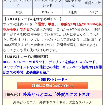
米ドル/円 スプレッ
ユーロ/米ドル スプ
最低取引単
通貨ペア数
ド
レッド
位
0.18銭
0.3pips
1通貨
34ペア
【SBI FXトレードのおすすめポイント】
すべての通貨ペアを
「1通貨」単位、一般的なFX口座の1/1000の規
模から取引できる
のが最大の特徴！ これからFXを始める人、少額
取引ができるFX口座を探している方は、絶対にチェックしておき
たいFX会社です。スプレッドの狭さにも定評があり、1回の取引で
1000万通貨まで注文が出せるので、取引量が増えて稼げるように
なってからも長く使い続けられます。
【SBI FXトレードの関連記事】
■SBI FXトレードのメリット・デメリットを解説！ スプレッド、
スワップポイントなどの他社との比較、キャンペーン情報や口座開
設までの時間、必要書類も紹介！
▼SBI FXトレード▼
外為どっとコム「外貨ネクストネオ」
【総合3位】
外為どっとコム「外貨ネクストネオ」の主なスペック