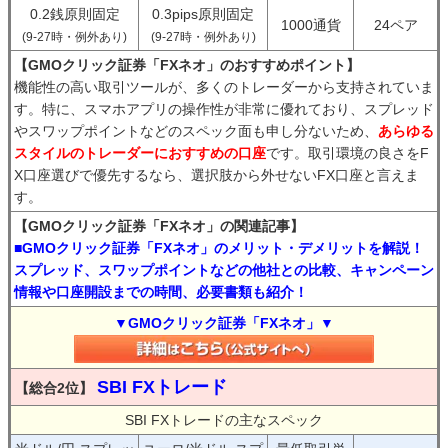
0.2銭原則固定
0.3pips原則固定
1000通貨
24ペア
(9-27時・例外あり)
(9-27時・例外あり)
【GMOクリック証券「FXネオ」のおすすめポイント】
機能性の高い取引ツールが、多くのトレーダーから支持されていま
す。特に、スマホアプリの操作性が非常に優れており、スプレッド
やスワップポイントなどのスペック面も申し分ないため、
あらゆる
スタイルのトレーダーにおすすめの口座
です。取引環境の良さをF
X口座選びで優先するなら、選択肢から外せないFX口座と言えま
す。
【GMOクリック証券「FXネオ」の関連記事】
■GMOクリック証券「FXネオ」のメリット・デメリットを解説！
スプレッド、スワップポイントなどの他社との比較、キャンペーン
情報や口座開設までの時間、必要書類も紹介！
▼GMOクリック証券「FXネオ」▼
SBI FXトレード
【総合2位】
SBI FXトレードの主なスペック