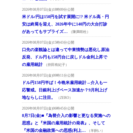
2026年08月07日(金)18時09分公開
米ドル/円は150円を試す展開に!? 米ドル高・円
安は終焉を迎え、2026年中に140円の大台打診
があってもサプライズ…
（陳満咲杜）
2026年08月07日(金)15時43分公開
口先の楽観論とは違って中東情勢は悪化し原油
反発、ドル円も158円台に戻しドル金利上昇で
の雇用統計
（持田有紀子）
2026年08月07日(金)09時11分公開
ドル円158円半ば！今晩米雇用統計→介入も一
応警戒。日銀利上げペース加速か？9月利上げ
地ならしに注目。
（ZERO）
2026年08月07日(金)06時45分公開
8月7日(金)■『為替介入の影響と更なる実施への
思惑』と『米国の雇用統計の発表』、そして
『米国の金融政策への思惑(利上…
（羊飼い）