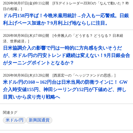
2026年08月07日(金)09:11公開 [FXデイトレーダーZEROの「なんで動いた？ 昨
日の相場」]
ドル円158円半ば！今晩米雇用統計→介入も一応警戒。日銀
利上げペース加速か？9月利上げ地ならしに注目。
2026年08月06日(木)17:00公開 [今井雅人の「どうする？ どうなる？ 日本経
済、世界経済」]
日米協調介入の影響で円は一時的に方向感を失いそうだ
が、米ドル/円の円安トレンド継続は変えない！9月日銀会合
がターニングポイントとなるか？
2026年08月06日(木)13:20公開 [西原宏一の「ヘッジファンドの思惑」]
米ドル/円の160～162円台は日米当局の防衛ラインに！ GW
介入時安値155円、神田シーリング152円が下値めど、押し
目買いから戻り売り戦略へ
関連タグ
米ドル/円
新興国通貨