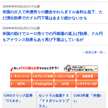
2026年08月04日(火)15:37公開
米国の介入で米債売りの懸念やわらぎドル金利も低下、た
だ演出効果でのドル円下落はあまり続かないかも
2026年08月03日(月)13:51公開
米国の助けでユーロ売りでの円相場の底上げ効果、ドル円
もアナウンス効果もあり再び下落はしているが
>>最新記事一覧へ
GMOクリック証券
セントラル短資ＦＸ
GMO外貨 「外貨e
「FXネオ」
「ＦＸダイレクトプ
x」
ラス」