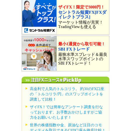
ザイFX！限定で3000円！
セントラル短資FX[FXダ
イレクトプラス]
マーケット情報が充実！
TradingViewも使える
最小1通貨から取引可能！
SBI FXトレード
最狭水準スプレッド＆最良
水準スワップポイントの
SBI FXトレード！
高金利で人気のトルコリラ。 約30のFX口座
の「トルコリラ/円」のスワップポイントを
調査して比較！
ザイFX！では簡単なアンケート調査を行な
っております。お手数おかけしますがご協
力をお願いいたします！
世界の株価指数や金、原油など注目のコモ
ディティを取引できるCFD口座を徹底比較！