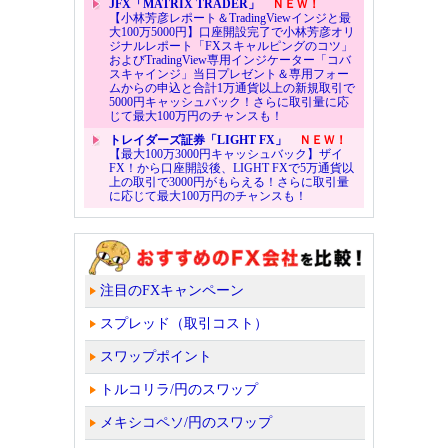
JFX「MATRIX TRADER」
ＮＥＷ！
【小林芳彦レポート＆TradingViewインジと最
大100万5000円】口座開設完了で小林芳彦オリ
ジナルレポート「FXスキャルピングのコツ」
およびTradingView専用インジケーター「コバ
スキャインジ」当日プレゼント＆専用フォー
ムからの申込と合計1万通貨以上の新規取引で
5000円キャッシュバック！さらに取引量に応
じて最大100万円のチャンスも！
トレイダーズ証券「LIGHT FX」
ＮＥＷ！
【最大100万3000円キャッシュバック】ザイ
FX！から口座開設後、LIGHT FXで5万通貨以
上の取引で3000円がもらえる！さらに取引量
に応じて最大100万円のチャンスも！
注目のFXキャンペーン
スプレッド（取引コスト）
スワップポイント
トルコリラ/円のスワップ
メキシコペソ/円のスワップ