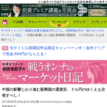
FX比較
キャンペーン
ランキング
スワップ
スプレッド
ザイFX！トップ
>
相場を見通す超強力FXコラム
>
持田有紀子の「戦うオンナの
マーケット日記」
> 中国の影響じわり進む新興国の通貨安、ドル円のゆくえも注
視すべし！
当サイト口座開設申込限定キャンペーン中！条件クリア
で現金3000円がもらえる！
中国の影響じわり進む新興国の通貨安、
ドル円のゆくえも注
視すべし！
2015年09月16日(水)19:44公開
[2015年09月16日(水)19:44更新]
持田有紀子