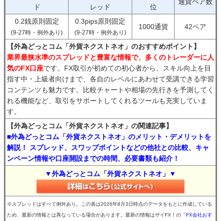
通貨ペア数
ド
レッド
位
0.2銭原則固定
0.3pips原則固定
1000通貨
42ペア
(9-27時・例外あり)
(9-27時・例外あり)
【外為どっとコム「外貨ネクストネオ」のおすすめポイント】
業界最狭水準のスプレッドと豊富な情報で、多くのトレーダーに人
気のFX口座
です。FX取引が初めての初心者から、スキル向上を目
指す中・上級者向けまで、各自のレベルにあわせて受講できる学習
コンテンツも魅力です。比較チャートや相場の先行きを予測してく
れる機能など、取引をサポートしてくれるツールも充実していま
す。
【外為どっとコム「外貨ネクストネオ」の関連記事】
■外為どっとコム「外貨ネクストネオ」のメリット・デメリットを
解説！ スプレッド、スワップポイントなどの他社との比較、キャ
ンペーン情報や口座開設までの時間、必要書類も紹介！
▼外為どっとコム「外貨ネクストネオ」▼
※スプレッドはすべて例外あり。この表は2026年8月3日時点のデータをもとに作成している
ため、最新の情報とは異なっている場合があります。最新の情報はザイFX！の
「FX会社おす