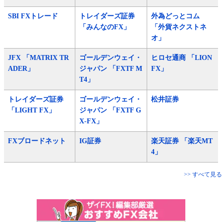
SBI FXトレード
トレイダーズ証券
外為どっとコム
「みんなのFX」
「外貨ネクストネ
オ」
JFX 「MATRIX TR
ゴールデンウェイ・
ヒロセ通商 「LION
ADER」
ジャパン 「FXTF M
FX」
T4」
トレイダーズ証券
ゴールデンウェイ・
松井証券
「LIGHT FX」
ジャパン 「FXTF G
X-FX」
FXブロードネット
IG証券
楽天証券 「楽天MT
4」
>> すべて見る