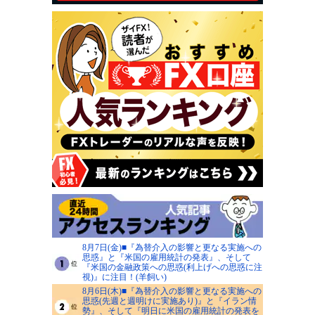
8月7日(金)■『為替介入の影響と更なる実施への
思惑』と『米国の雇用統計の発表』、そして
『米国の金融政策への思惑(利上げへの思惑に注
視)』に注目！(羊飼い)
8月6日(木)■『為替介入の影響と更なる実施への
思惑(先週と週明けに実施あり)』と『イラン情
勢』、そして『明日に米国の雇用統計の発表を