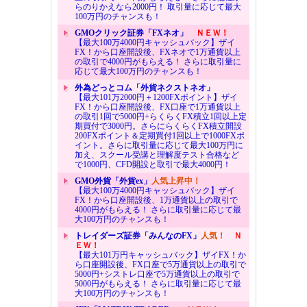
らのりかえなら2000円！ 取引量に応じて最大
100万円のチャンスも！
GMOクリック証券「FXネオ」
ＮＥＷ！
【最大100万4000円キャッシュバック】ザイ
FX！から口座開設後、FXネオで1万通貨以上
の取引で4000円がもらえる！ さらに取引量に
応じて最大100万円のチャンスも！
外為どっとコム「外貨ネクストネオ」
【最大101万2000円＋1200FXポイント】ザイ
FX！から口座開設後、FX口座で1万通貨以上
の取引1回で5000円+らくらくFX積立1回以上定
期買付で3000円。さらにらくらくFX積立開設
200FXポイント＆定期買付1回以上で1000FXポ
イント。さらに取引量に応じて最大100万円に
加え、スクール受講と理解度テスト合格など
で1000円、CFD開設と取引で最大4000円！
GMO外貨「外貨ex」
人気上昇中！
【最大100万4000円キャッシュバック】ザイ
FX！から口座開設後、1万通貨以上の取引で
4000円がもらえる！ さらに取引量に応じて最
大100万円のチャンスも！
トレイダーズ証券「みんなのFX」
人気！
Ｎ
ＥＷ！
【最大101万円キャッシュバック】ザイFX！か
ら口座開設後、FX口座で5万通貨以上の取引で
5000円+シストレ口座で5万通貨以上の取引で
5000円がもらえる！ さらに取引量に応じて最
大100万円のチャンスも！