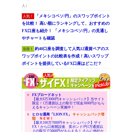
人）
「メキシコペソ/円」のスワップポイント
人気！
を比較！ 高い順にランキングして、おすすめの
FX口座も紹介！ 「メキシコペソ/円」の見通し
やチャートも確認
約40口座を調査して人気12通貨ペアのス
注目！
ワップポイントの比較表を作成！高いスワップ
ポイントを提供しているFX口座はどこだ？
FXブロードネット
【最大6万3000円キャッシュバック】当サイト
限定！1万通貨以上の取引で現金3000円がもら
えるキャンペーン実施中！
ヒロセ通商「LION FX」
キャッシュバック増
額
ＮＥＷ！
【最大100万7000円キャッシュバック】ザイ
FX！から口座開設後、英ポンド/円1万通貨以
上の取引で5000円がもらえる！ さらに他社か