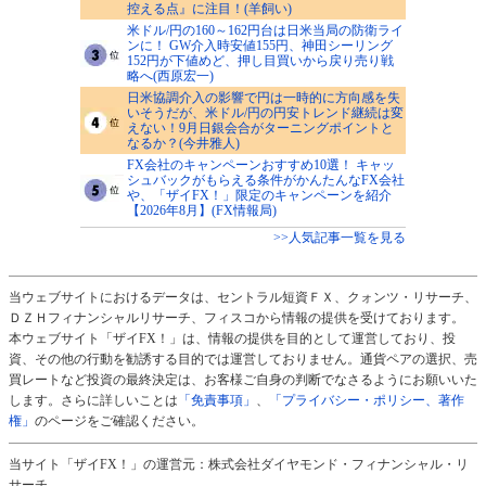
控える点』に注目！(羊飼い)
米ドル/円の160～162円台は日米当局の防衛ライ
ンに！ GW介入時安値155円、神田シーリング
152円が下値めど、押し目買いから戻り売り戦
略へ(西原宏一)
日米協調介入の影響で円は一時的に方向感を失
いそうだが、米ドル/円の円安トレンド継続は変
えない！9月日銀会合がターニングポイントと
なるか？(今井雅人)
FX会社のキャンペーンおすすめ10選！ キャッ
シュバックがもらえる条件がかんたんなFX会社
や、「ザイFX！」限定のキャンペーンを紹介
【2026年8月】(FX情報局)
>>人気記事一覧を見る
当ウェブサイトにおけるデータは、セントラル短資ＦＸ、クォンツ・リサーチ、
ＤＺＨフィナンシャルリサーチ、フィスコから情報の提供を受けております。
本ウェブサイト「ザイFX！」は、情報の提供を目的として運営しており、投
資、その他の行動を勧誘する目的では運営しておりません。通貨ペアの選択、売
買レートなど投資の最終決定は、お客様ご自身の判断でなさるようにお願いいた
します。さらに詳しいことは
「免責事項」
、
「プライバシー・ポリシー、著作
権」
のページをご確認ください。
当サイト「ザイFX！」の運営元：株式会社ダイヤモンド・フィナンシャル・リ
サーチ