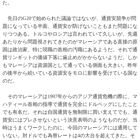
た。
先日のG20で始められた議論ではないが、通貨安競争が問
題になっている半面、通貨安が防げないこともまた問題にな
りつつある。トルコやロシアは言われていて久しいが、先週
あたりから問題視されてきたのがマレーシアである直接の原
因は政治家、特に現職の首相の汚職にあるようだ。それで通
貨リンギットの価値下落に歯止めがかからないようだ。しか
もマレーシアは資源国として通っている側面も大きい。昨年
の後半から続いている資源安をモロに影響を受けている国な
のだ。
そのマレーシアは1997年からのアジア通貨危機の際に、マ
ハティール首相の指導で通貨を完全にドルペッグにしたこと
でも有名だ。それは自国通貨を無制限に買い支えてでも、通
貨安にはブレさせないという決意表明のようなものだが、当
時はうまくワークしたのに、今回のマレーシアには通用して
いない。対ドルでも為替レートは4の大台を超えてきた。そ