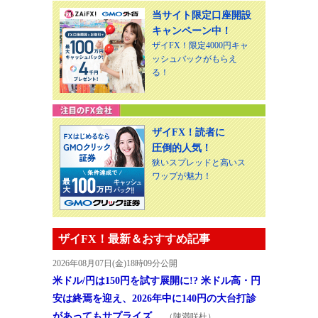
当サイト限定口座開設
キャンペーン中！
ザイFX！限定4000円キャ
ッシュバックがもらえ
る！
ザイFX！読者に
圧倒的人気！
狭いスプレッドと高いス
ワップが魅力！
ザイFX！最新＆おすすめ記事
2026年08月07日(金)18時09分公開
米ドル/円は150円を試す展開に!? 米ドル高・円
安は終焉を迎え、2026年中に140円の大台打診
があってもサプライズ…
（陳満咲杜）