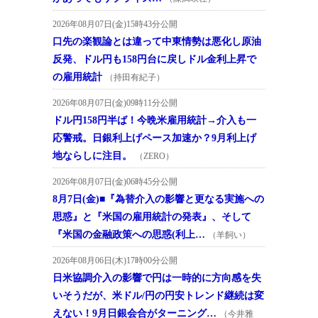
2026年08月07日(金)15時43分公開
口先の楽観論とは違って中東情勢は悪化し原油
反発、ドル円も158円台に戻しドル金利上昇で
の雇用統計
（持田有紀子）
2026年08月07日(金)09時11分公開
ドル円158円半ば！今晩米雇用統計→介入も一
応警戒。日銀利上げペース加速か？9月利上げ
地ならしに注目。
（ZERO）
2026年08月07日(金)06時45分公開
8月7日(金)■『為替介入の影響と更なる実施への
思惑』と『米国の雇用統計の発表』、そして
『米国の金融政策への思惑(利上…
（羊飼い）
2026年08月06日(木)17時00分公開
日米協調介入の影響で円は一時的に方向感を失
いそうだが、米ドル/円の円安トレンド継続は変
えない！9月日銀会合がターニング…
（今井雅