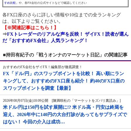
すめ比較」
や、各FX会社の公式サイトなどで確認してください
各FX口座のさらに詳しい情報や10位までの全ランキング
は、以下よりご覧ください。
【※関連記事はこちら！】
⇒
FXトレーダーのリアルな声を反映！ ザイFX！読者が選ん
だ「おすすめFX会社」人気ランキング！
■持田有紀子の「戦うオンナのマーケット日記」の関連記事
おすすめのFX会社をザイFX！編集部が徹底調査！
FX「ドル/円」のスワップポイントを比較！ 高い順にラン
キングして、おすすめのFX口座も紹介！ 約40のFX口座の
スワップポイントを調査【最新】
2026年08月07日(金)18:09公開 [陳満咲杜の「マーケットをズバリ裏読み」]
米ドル/円は150円を試す展開に!? 米ドル高・円安は終焉を
迎え、2026年中に140円の大台打診があってもサプライズで
はない！ 今回の介入は成功…