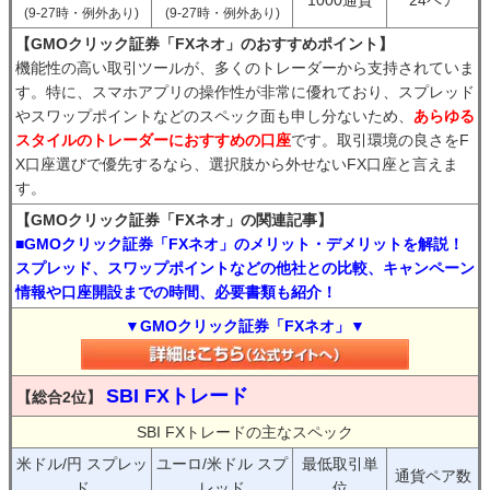
1000通貨
24ペア
(9-27時・例外あり)
(9-27時・例外あり)
【GMOクリック証券「FXネオ」のおすすめポイント】
機能性の高い取引ツールが、多くのトレーダーから支持されていま
す。特に、スマホアプリの操作性が非常に優れており、スプレッド
やスワップポイントなどのスペック面も申し分ないため、
あらゆる
スタイルのトレーダーにおすすめの口座
です。取引環境の良さをF
X口座選びで優先するなら、選択肢から外せないFX口座と言えま
す。
【GMOクリック証券「FXネオ」の関連記事】
■GMOクリック証券「FXネオ」のメリット・デメリットを解説！
スプレッド、スワップポイントなどの他社との比較、キャンペーン
情報や口座開設までの時間、必要書類も紹介！
▼GMOクリック証券「FXネオ」▼
SBI FXトレード
【総合2位】
SBI FXトレードの主なスペック
米ドル/円 スプレッ
ユーロ/米ドル スプ
最低取引単
通貨ペア数
ド
レッド
位