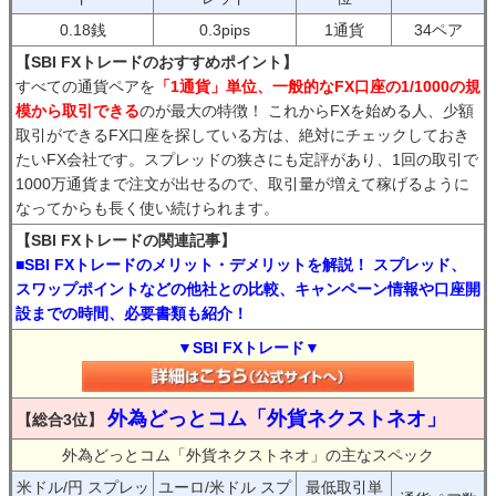
0.18銭
0.3pips
1通貨
34ペア
【SBI FXトレードのおすすめポイント】
すべての通貨ペアを
「1通貨」単位、一般的なFX口座の1/1000の規
模から取引できる
のが最大の特徴！ これからFXを始める人、少額
取引ができるFX口座を探している方は、絶対にチェックしておき
たいFX会社です。スプレッドの狭さにも定評があり、1回の取引で
1000万通貨まで注文が出せるので、取引量が増えて稼げるように
なってからも長く使い続けられます。
【SBI FXトレードの関連記事】
■SBI FXトレードのメリット・デメリットを解説！ スプレッド、
スワップポイントなどの他社との比較、キャンペーン情報や口座開
設までの時間、必要書類も紹介！
▼SBI FXトレード▼
外為どっとコム「外貨ネクストネオ」
【総合3位】
外為どっとコム「外貨ネクストネオ」の主なスペック
米ドル/円 スプレッ
ユーロ/米ドル スプ
最低取引単