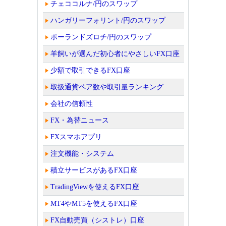
チェココルナ/円のスワップ
ハンガリーフォリント/円のスワップ
ポーランドズロチ/円のスワップ
羊飼いが選んだ初心者にやさしいFX口座
少額で取引できるFX口座
取扱通貨ペア数や取引量ランキング
会社の信頼性
FX・為替ニュース
FXスマホアプリ
注文機能・システム
積立サービスがあるFX口座
TradingViewを使えるFX口座
MT4やMT5を使えるFX口座
FX自動売買（シストレ）口座