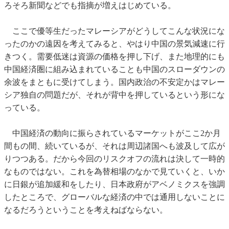
ろそろ新聞などでも指摘が増えはじめている。
ここで優等生だったマレーシアがどうしてこんな状況にな
ったのかの遠因を考えてみると、やはり中国の景気減速に行
きつく。需要低迷は資源の価格を押し下げ、また地理的にも
中国経済圏に組み込まれていることも中国のスローダウンの
余波をまともに受けてしまう。国内政治の不安定かはマレー
シア独自の問題だが、それが背中を押しているという形にな
っている。
中国経済の動向に振らされているマーケットがここ2か月
間もの間、続いているが、それは周辺諸国へも波及して広が
りつつある。だから今回のリスクオフの流れは決して一時的
なものではない。これを為替相場のなかで見ていくと、いか
に日銀が追加緩和をしたり、日本政府がアベノミクスを強調
したところで、グローバルな経済の中では通用しないことに
なるだろうということを考えねばならない。