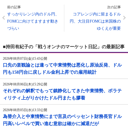
前の記事
次の記事
すっかりレンジ内のドル円、
コアレンジ内に留まるドル
FOMCに向けてますます動き
円、大注目FOMCは米国株の
づらい
ゆくえが重要
■持田有紀子の「戦うオンナのマーケット日記」の最新記事
2026年08月07日(金)15:43公開
口先の楽観論とは違って中東情勢は悪化し原油反発、ドル
円も158円台に戻しドル金利上昇での雇用統計
2026年08月06日(木)15:29公開
それぞれの解釈でもって鎮静化してきた中東情勢、ボラテ
ィリティ上がりかけたドル円またも膠着
2026年08月05日(水)13:33公開
為替介入と中東情勢にまで言及のベッセント財務長官ドル
円高いレベルで買い進む意欲は確かに減退だが