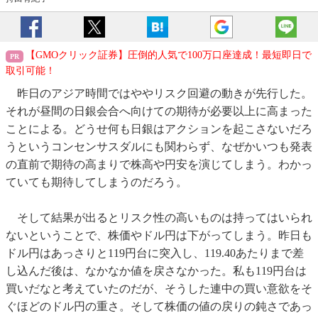
【GMOクリック証券】圧倒的人気で100万口座達成！最短即日で
取引可能！
昨日のアジア時間ではややリスク回避の動きが先行した。
それが昼間の日銀会合へ向けての期待が必要以上に高まった
ことによる。どうせ何も日銀はアクションを起こさないだろ
うというコンセンサスダルにも関わらず、なぜかいつも発表
の直前で期待の高まりで株高や円安を演じてしまう。わかっ
ていても期待してしまうのだろう。
そして結果が出るとリスク性の高いものは持ってはいられ
ないということで、株価やドル円は下がってしまう。昨日も
ドル円はあっさりと119円台に突入し、119.40あたりまで差
し込んだ後は、なかなか値を戻さなかった。私も119円台は
買いだなと考えていたのだが、そうした連中の買い意欲をそ
ぐほどのドル円の重さ。そして株価の値の戻りの鈍さであっ