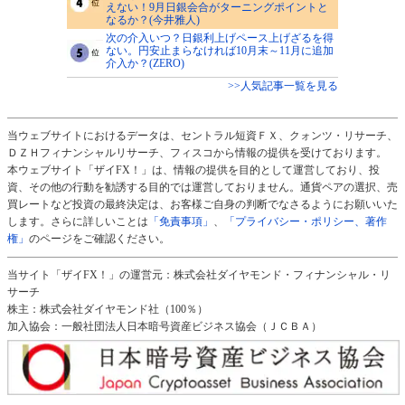
えない！9月日銀会合がターニングポイントと
なるか？(今井雅人)
次の介入いつ？日銀利上げペース上げざるを得
ない。円安止まらなければ10月末～11月に追加
介入か？(ZERO)
>>人気記事一覧を見る
当ウェブサイトにおけるデータは、セントラル短資ＦＸ、クォンツ・リサーチ、
ＤＺＨフィナンシャルリサーチ、フィスコから情報の提供を受けております。
本ウェブサイト「ザイFX！」は、情報の提供を目的として運営しており、投
資、その他の行動を勧誘する目的では運営しておりません。通貨ペアの選択、売
買レートなど投資の最終決定は、お客様ご自身の判断でなさるようにお願いいた
します。さらに詳しいことは
「免責事項」
、
「プライバシー・ポリシー、著作
権」
のページをご確認ください。
当サイト「ザイFX！」の運営元：株式会社ダイヤモンド・フィナンシャル・リ
サーチ
株主：株式会社ダイヤモンド社（100％）
加入協会：一般社団法人日本暗号資産ビジネス協会（ＪＣＢＡ）