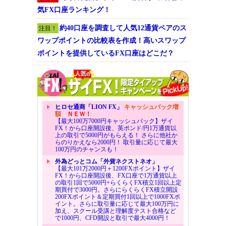
気FX口座ランキング！
約40口座を調査して人気12通貨ペアのス
注目！
ワップポイントの比較表を作成！高いスワップ
ポイントを提供しているFX口座はどこだ？
ヒロセ通商「LION FX」
キャッシュバック増
額
ＮＥＷ！
【最大100万7000円キャッシュバック】ザイ
FX！から口座開設後、英ポンド/円1万通貨以
上の取引で5000円がもらえる！ さらに他社か
らのりかえなら2000円！ 取引量に応じて最大
100万円のチャンスも！
外為どっとコム「外貨ネクストネオ」
【最大101万2000円＋1200FXポイント】ザイ
FX！から口座開設後、FX口座で1万通貨以上
の取引1回で5000円+らくらくFX積立1回以上定
期買付で3000円。さらにらくらくFX積立開設
200FXポイント＆定期買付1回以上で1000FXポ
イント。さらに取引量に応じて最大100万円に
加え、スクール受講と理解度テスト合格など
で1000円、CFD開設と取引で最大4000円！