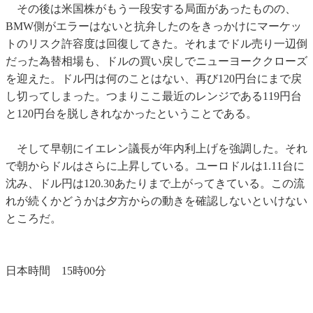
その後は米国株がもう一段安する局面があったものの、
BMW側がエラーはないと抗弁したのをきっかけにマーケッ
トのリスク許容度は回復してきた。それまでドル売り一辺倒
だった為替相場も、ドルの買い戻しでニューヨーククローズ
を迎えた。ドル円は何のことはない、再び120円台にまで戻
し切ってしまった。つまりここ最近のレンジである119円台
と120円台を脱しきれなかったということである。
そして早朝にイエレン議長が年内利上げを強調した。それ
で朝からドルはさらに上昇している。ユーロドルは1.11台に
沈み、ドル円は120.30あたりまで上がってきている。この流
れが続くかどうかは夕方からの動きを確認しないといけない
ところだ。
日本時間 15時00分