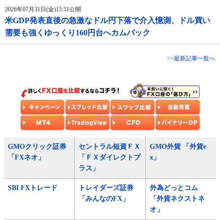
2026年07月31日(金)15:51公開
米GDP発表直後の急激なドル円下落で介入憶測、ドル買い
需要も強くゆっくり160円台へカムバック
>>最新記事一覧へ
GMOクリック証券
セントラル短資ＦＸ
GMO外貨 「外貨e
「FXネオ」
「ＦＸダイレクトプ
x」
ラス」
SBI FXトレード
トレイダーズ証券
外為どっとコム
「みんなのFX」
「外貨ネクストネ
オ」