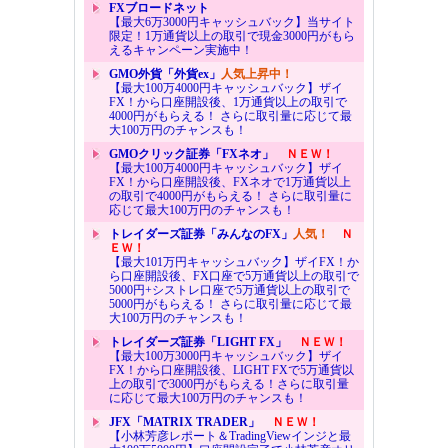
FXブロードネット
【最大6万3000円キャッシュバック】当サイト
限定！1万通貨以上の取引で現金3000円がもら
えるキャンペーン実施中！
GMO外貨「外貨ex」
人気上昇中！
【最大100万4000円キャッシュバック】ザイ
FX！から口座開設後、1万通貨以上の取引で
4000円がもらえる！ さらに取引量に応じて最
大100万円のチャンスも！
GMOクリック証券「FXネオ」
ＮＥＷ！
【最大100万4000円キャッシュバック】ザイ
FX！から口座開設後、FXネオで1万通貨以上
の取引で4000円がもらえる！ さらに取引量に
応じて最大100万円のチャンスも！
トレイダーズ証券「みんなのFX」
人気！
Ｎ
ＥＷ！
【最大101万円キャッシュバック】ザイFX！か
ら口座開設後、FX口座で5万通貨以上の取引で
5000円+シストレ口座で5万通貨以上の取引で
5000円がもらえる！ さらに取引量に応じて最
大100万円のチャンスも！
トレイダーズ証券「LIGHT FX」
ＮＥＷ！
【最大100万3000円キャッシュバック】ザイ
FX！から口座開設後、LIGHT FXで5万通貨以
上の取引で3000円がもらえる！さらに取引量
に応じて最大100万円のチャンスも！
JFX「MATRIX TRADER」
ＮＥＷ！
【小林芳彦レポート＆TradingViewインジと最