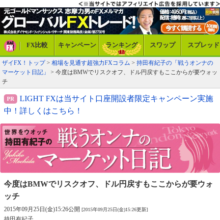
FX比較
キャンペーン
ランキング
スワップ
スプレッド
ザイFX！トップ
>
相場を見通す超強力FXコラム
>
持田有紀子の「戦うオンナの
マーケット日記」
> 今度はBMWでリスクオフ、ドル円戻すもここからが要ウォッ
チ
LIGHT FXは当サイト口座開設者限定キャンペーン実施
中！詳しくはこちら！
今度はBMWでリスクオフ、
ドル円戻すもここからが要ウォ
ッチ
2015年09月25日(金)15:26公開
[2015年09月25日(金)15:26更新]
持田有紀子