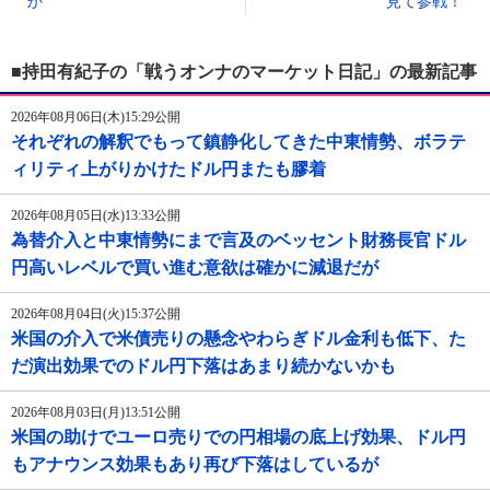
か
見て参戦！
■持田有紀子の「戦うオンナのマーケット日記」の最新記事
2026年08月06日(木)15:29公開
それぞれの解釈でもって鎮静化してきた中東情勢、ボラテ
ィリティ上がりかけたドル円またも膠着
2026年08月05日(水)13:33公開
為替介入と中東情勢にまで言及のベッセント財務長官ドル
円高いレベルで買い進む意欲は確かに減退だが
2026年08月04日(火)15:37公開
米国の介入で米債売りの懸念やわらぎドル金利も低下、た
だ演出効果でのドル円下落はあまり続かないかも
2026年08月03日(月)13:51公開
米国の助けでユーロ売りでの円相場の底上げ効果、ドル円
もアナウンス効果もあり再び下落はしているが