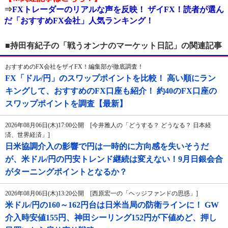
⇒
FXトレーダーのリアルな声を反映！ ザイFX！読者が選ん
だ「おすすめFX会社」人気ランキング！
■持田有紀子の「戦うオンナのマーケット日記」の関連記事
おすすめのFX会社をザイFX！編集部が徹底調査！
FX「ドル/円」のスワップポイントを比較！ 高い順にラン
キングして、おすすめのFX口座も紹介！ 約40のFX口座の
スワップポイントを調査【最新】
2026年08月06日(木)17:00公開 [今井雅人の「どうする？ どうなる？ 日本経
済、世界経済」]
日米協調介入の影響で円は一時的に方向感を失いそうだ
が、米ドル/円の円安トレンド継続は変えない！9月日銀会合
がターニングポイントとなるか？
2026年08月06日(木)13:20公開 [西原宏一の「ヘッジファンドの思惑」]
米ドル/円の160～162円台は日米当局の防衛ラインに！ GW
介入時安値155円、神田シーリング152円が下値めど、押し