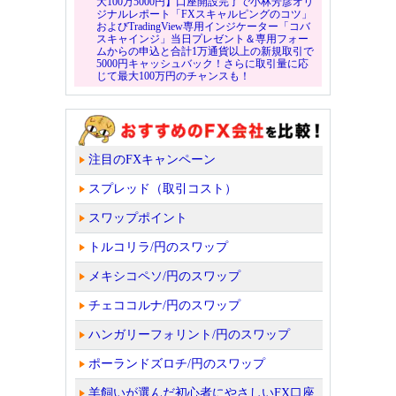
大100万5000円】口座開設完了で小林芳彦オリ
ジナルレポート「FXスキャルピングのコツ」
およびTradingView専用インジケーター「コバ
スキャインジ」当日プレゼント＆専用フォー
ムからの申込と合計1万通貨以上の新規取引で
5000円キャッシュバック！さらに取引量に応
じて最大100万円のチャンスも！
注目のFXキャンペーン
スプレッド（取引コスト）
スワップポイント
トルコリラ/円のスワップ
メキシコペソ/円のスワップ
チェココルナ/円のスワップ
ハンガリーフォリント/円のスワップ
ポーランドズロチ/円のスワップ
羊飼いが選んだ初心者にやさしいFX口座