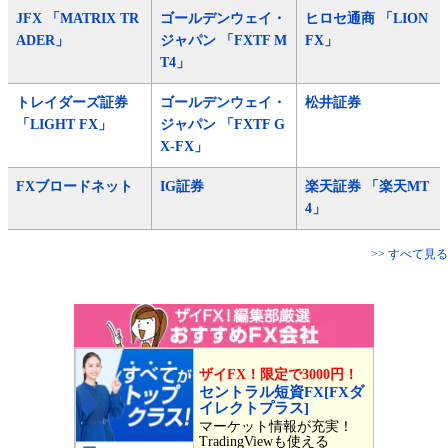
JFX 「MATRIX TR
ゴールデンウェイ・
ヒロセ通商 「LION
ADER」
ジャパン 「FXTF M
FX」
T4」
トレイダーズ証券
ゴールデンウェイ・
松井証券
「LIGHT FX」
ジャパン 「FXTF G
X-FX」
FXブロードネット
IG証券
楽天証券 「楽天MT
4」
>> すべて見る
ザイFX！限定で3000円！
セントラル短資FX[FXダ
イレクトプラス]
マーケット情報が充実！
TradingViewも使える