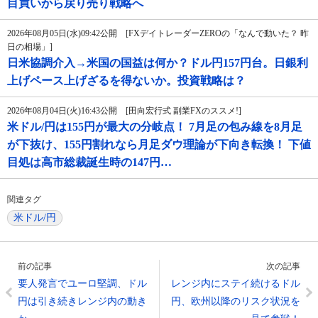
目買いから戻り売り戦略へ
2026年08月05日(水)09:42公開 [FXデイトレーダーZEROの「なんで動いた？ 昨
日の相場」]
日米協調介入→米国の国益は何か？ドル円157円台。日銀利
上げペース上げざるを得ないか。投資戦略は？
2026年08月04日(火)16:43公開 [田向宏行式 副業FXのススメ!]
米ドル/円は155円が最大の分岐点！ 7月足の包み線を8月足
が下抜け、155円割れなら月足ダウ理論が下向き転換！ 下値
目処は高市総裁誕生時の147円…
関連タグ
米ドル/円
前の記事
次の記事
要人発言でユーロ堅調、ドル
レンジ内にステイ続けるドル
円は引き続きレンジ内の動き
円、欧州以降のリスク状況を