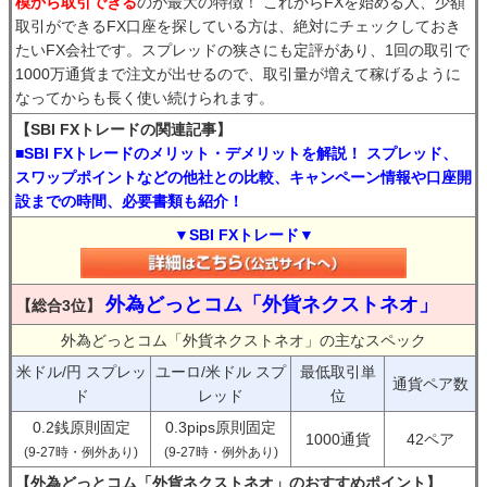
模から取引できる
のが最大の特徴！ これからFXを始める人、少額
取引ができるFX口座を探している方は、絶対にチェックしておき
たいFX会社です。スプレッドの狭さにも定評があり、1回の取引で
1000万通貨まで注文が出せるので、取引量が増えて稼げるように
なってからも長く使い続けられます。
【SBI FXトレードの関連記事】
■SBI FXトレードのメリット・デメリットを解説！ スプレッド、
スワップポイントなどの他社との比較、キャンペーン情報や口座開
設までの時間、必要書類も紹介！
▼SBI FXトレード▼
外為どっとコム「外貨ネクストネオ」
【総合3位】
外為どっとコム「外貨ネクストネオ」の主なスペック
米ドル/円 スプレッ
ユーロ/米ドル スプ
最低取引単
通貨ペア数
ド
レッド
位
0.2銭原則固定
0.3pips原則固定
1000通貨
42ペア
(9-27時・例外あり)
(9-27時・例外あり)
【外為どっとコム「外貨ネクストネオ」のおすすめポイント】