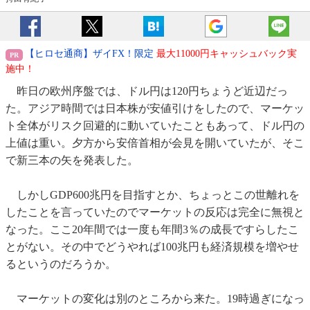
【ヒロセ通商】ザイFX！限定
最大11000円キャッシュバック実
施中！
昨日の欧州序盤では、ドル円は120円ちょうど近辺だっ
た。アジア時間では日本株が安値引けをしたので、マーケッ
ト全体がリスク回避的に動いていたこともあって、ドル円の
上値は重い。夕方から安倍首相が会見を開いていたが、そこ
で新三本の矢を発表した。
しかしGDP600兆円を目指すとか、ちょっとこの世離れを
したことを言っていたのでマーケットの反応は完全に無視と
なった。ここ20年間では一度も年間3％の成長ですらしたこ
とがない。その中でどうやれば100兆円も経済規模を増やせ
るというのだろうか。
マーケットの変化は別のところから来た。19時過ぎになっ