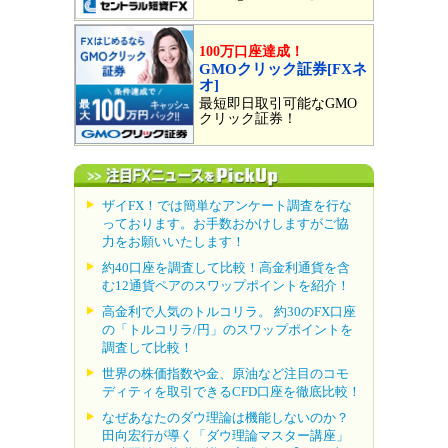
100万口座達成！
GMOクリック証券[FXネ
オ]
最短即日取引可能なGMO
クリック証券！
ザイFX！では簡単なアンケート調査を行な
っております。お手数おかけしますがご協
力をお願いいたします！
約40口座を調査して比較！高金利通貨を含
む12通貨ペアのスワップポイントを紹介！
高金利で人気のトルコリラ。 約30のFX口座
の「トルコリラ/円」のスワップポイントを
調査して比較！
世界の株価指数や金、原油など注目のコモ
ディティを取引できるCFD口座を徹底比較！
なぜあなたのダウ理論は機能しないのか？
田向宏行が導く「ダウ理論マスター講座」