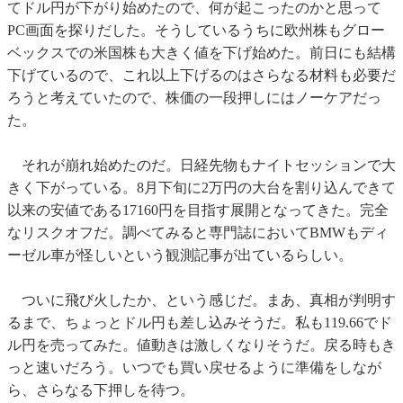
てドル円が下がり始めたので、何が起こったのかと思って
PC画面を探りだした。そうしているうちに欧州株もグロー
ベックスでの米国株も大きく値を下げ始めた。前日にも結構
下げているので、これ以上下げるのはさらなる材料も必要だ
ろうと考えていたので、株価の一段押しにはノーケアだっ
た。
それが崩れ始めたのだ。日経先物もナイトセッションで大
きく下がっている。8月下旬に2万円の大台を割り込んできて
以来の安値である17160円を目指す展開となってきた。完全
なリスクオフだ。調べてみると専門誌においてBMWもディ
ーゼル車が怪しいという観測記事が出ているらしい。
ついに飛び火したか、という感じだ。まあ、真相が判明す
るまで、ちょっとドル円も差し込みそうだ。私も119.66でド
ル円を売ってみた。値動きは激しくなりそうだ。戻る時もき
っと速いだろう。いつでも買い戻せるように準備をしなが
ら、さらなる下押しを待つ。