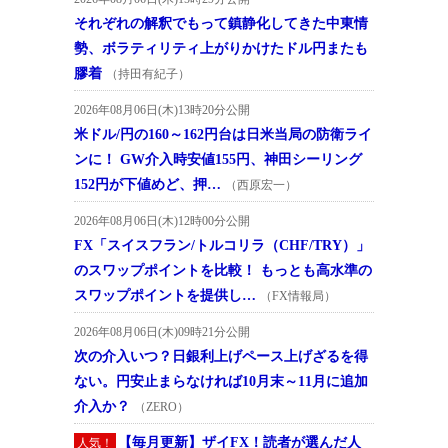
それぞれの解釈でもって鎮静化してきた中東情
勢、ボラティリティ上がりかけたドル円またも
膠着
（持田有紀子）
2026年08月06日(木)13時20分公開
米ドル/円の160～162円台は日米当局の防衛ライ
ンに！ GW介入時安値155円、神田シーリング
152円が下値めど、押…
（西原宏一）
2026年08月06日(木)12時00分公開
FX「スイスフラン/トルコリラ（CHF/TRY）」
のスワップポイントを比較！ もっとも高水準の
スワップポイントを提供し…
（FX情報局）
2026年08月06日(木)09時21分公開
次の介入いつ？日銀利上げペース上げざるを得
ない。円安止まらなければ10月末～11月に追加
介入か？
（ZERO）
【毎月更新】ザイFX！読者が選んだ人
人気！