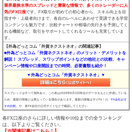
業界最狭水準のスプレッドと豊富な情報で、多くのトレーダーに人
気のFX口座
です。FX取引が初めての初心者から、スキル向上を目
指す中・上級者向けまで、各自のレベルにあわせて受講できる学習
コンテンツも魅力です。比較チャートや相場の先行きを予測してく
れる機能など、取引をサポートしてくれるツールも充実していま
す。
【外為どっとコム「外貨ネクストネオ」の関連記事】
■外為どっとコム「外貨ネクストネオ」のメリット・デメリットを
解説！ スプレッド、スワップポイントなどの他社との比較、キャ
ンペーン情報や口座開設までの時間、必要書類も紹介！
▼外為どっとコム「外貨ネクストネオ」▼
※スプレッドはすべて例外あり。この表は2026年8月3日時点のデータをもとに作成している
ため、最新の情報とは異なっている場合があります。最新の情報はザイFX！の
「FX会社おす
すめ比較」
や、各FX会社の公式サイトなどで確認してください
各FX口座のさらに詳しい情報や10位までの全ランキング
は、以下よりご覧ください。
【※関連記事はこちら！】