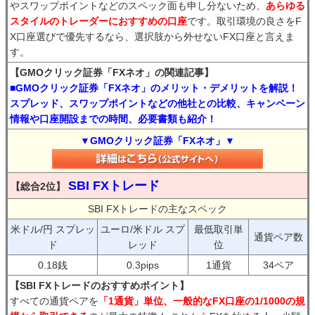
やスワップポイントなどのスペック面も申し分ないため、
あらゆる
スタイルのトレーダーにおすすめの口座
です。取引環境の良さをF
X口座選びで優先するなら、選択肢から外せないFX口座と言えま
す。
【GMOクリック証券「FXネオ」の関連記事】
■GMOクリック証券「FXネオ」のメリット・デメリットを解説！
スプレッド、スワップポイントなどの他社との比較、キャンペーン
情報や口座開設までの時間、必要書類も紹介！
▼GMOクリック証券「FXネオ」▼
SBI FXトレード
【総合2位】
SBI FXトレードの主なスペック
米ドル/円 スプレッ
ユーロ/米ドル スプ
最低取引単
通貨ペア数
ド
レッド
位
0.18銭
0.3pips
1通貨
34ペア
【SBI FXトレードのおすすめポイント】
すべての通貨ペアを
「1通貨」単位、一般的なFX口座の1/1000の規