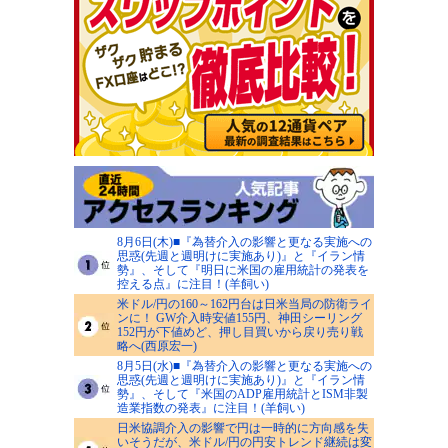
8月6日(木)■『為替介入の影響と更なる実施への
思惑(先週と週明けに実施あり)』と『イラン情
勢』、そして『明日に米国の雇用統計の発表を
控える点』に注目！(羊飼い)
米ドル/円の160～162円台は日米当局の防衛ライ
ンに！ GW介入時安値155円、神田シーリング
152円が下値めど、押し目買いから戻り売り戦
略へ(西原宏一)
8月5日(水)■『為替介入の影響と更なる実施への
思惑(先週と週明けに実施あり)』と『イラン情
勢』、そして『米国のADP雇用統計とISM非製
造業指数の発表』に注目！(羊飼い)
日米協調介入の影響で円は一時的に方向感を失
いそうだが、米ドル/円の円安トレンド継続は変