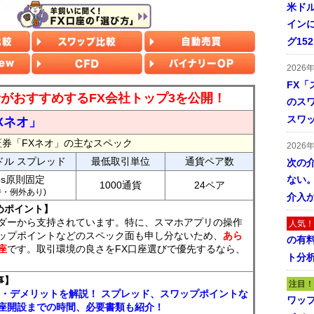
米ドル
インに
グ15
2026
FX「
読者がおすすめするFX会社トップ3を公開！
のス
スワ
Xネオ」
証券「FXネオ」の主なスペック
2026
ドル スプレッド
最低取引単位
通貨ペア数
次の
ips原則固定
ない。
1000通貨
24ペア
7時・例外あり)
介入
めポイント】
ダーから支持されています。特に、スマホアプリの操作
人気！
ップポイントなどのスペック面も申し分ないため、
あら
の有
座
です。取引環境の良さをFX口座選びで優先するなら、
ト分
事】
注目！
ト・デメリットを解説！ スプレッド、スワップポイントな
ワッ
座開設までの時間、必要書類も紹介！