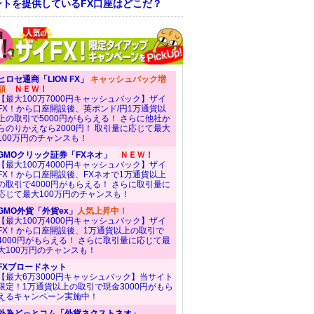
ントを提供しているFX口座はどこだ？
ヒロセ通商「LION FX」
キャッシュバック増
額
ＮＥＷ！
【最大100万7000円キャッシュバック】ザイ
FX！から口座開設後、英ポンド/円1万通貨以
上の取引で5000円がもらえる！ さらに他社か
らのりかえなら2000円！ 取引量に応じて最大
100万円のチャンスも！
GMOクリック証券「FXネオ」
ＮＥＷ！
【最大100万4000円キャッシュバック】ザイ
FX！から口座開設後、FXネオで1万通貨以上
の取引で4000円がもらえる！ さらに取引量に
応じて最大100万円のチャンスも！
GMO外貨「外貨ex」
人気上昇中！
【最大100万4000円キャッシュバック】ザイ
FX！から口座開設後、1万通貨以上の取引で
4000円がもらえる！ さらに取引量に応じて最
大100万円のチャンスも！
FXブロードネット
【最大6万3000円キャッシュバック】当サイト
限定！1万通貨以上の取引で現金3000円がもら
えるキャンペーン実施中！
外為どっとコム「外貨ネクストネオ」