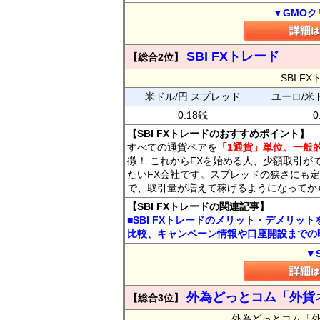
▼GMOク
SBI FXトレード
【総合2位】
SBI 
米ドル/円 スプレッド
ユーロ/米
0.18銭
0
【SBI FXトレードのおすすめポイント】
すべての通貨ペアを
「1通貨」単位、一般的
徴！ これからFXを始める人、少額取引が
たいFX会社です。スプレッドの狭さにも定
で、取引量が増えて稼げるようになってか
【SBI FXトレードの関連記事】
■SBI FXトレードのメリット・デメリッ
比較、キャンペーン情報や口座開設までの
▼
外為どっとコム「外貨
【総合3位】
外為どっとコム「