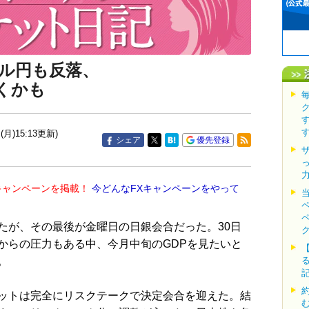
ル円も反落、
くかも
(月)15:13更新)
シェア
優先登録
キャンペーンを掲載！
今どんなFXキャンペーンをやって
が、その最後が金曜日の日銀会合だった。30日
からの圧力もある中、今月中旬のGDPを見たいと
。
ットは完全にリスクテークで決定会合を迎えた。結