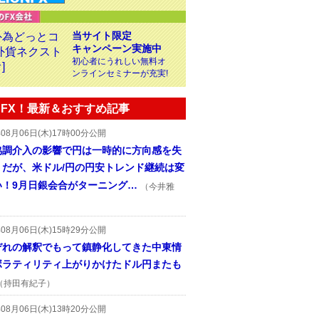
当サイト限定
キャンペーン実施中
初心者にうれしい無料オ
ンラインセミナーが充実!
FX！最新＆おすすめ記事
年08月06日(木)17時00分公開
協調介入の影響で円は一時的に方向感を失
うだが、米ドル/円の円安トレンド継続は変
い！9月日銀会合がターニング…
（今井雅
年08月06日(木)15時29分公開
ぞれの解釈でもって鎮静化してきた中東情
ボラティリティ上がりかけたドル円またも
（持田有紀子）
年08月06日(木)13時20分公開