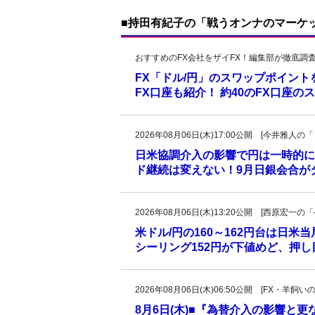
■持田有紀子の「戦うオンナのマーケ
おすすめのFX会社をザイFX！編集部が徹底調
FX「ドル/円」のスワップポイン
FX口座も紹介！ 約40のFX口座
2026年08月06日(木)17:00公開 [今井雅
日米協調介入の影響で円は一時的に
ド継続は変えない！9月日銀会合が
2026年08月06日(木)13:20公開 [西原宏
米ドル/円の160～162円台は日米
シーリング152円が下値めど、押
2026年08月06日(木)06:50公開 [FX・
8月6日(木)■『為替介入の影響と