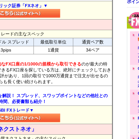
ポイ
リック証券「FXネオ」▼
FXトレードの主なスペック
ドル スプレッド
最低取引単位
通貨ペア数
.3pips
1通貨
34ペア
なFX口座の1/1000の規模から取引できる
のが最大の特
できるFX口座を探している方は、絶対にチェックしておき
評があり、1回の取引で1000万通貨まで注文が出せるの
らも長く使い続けられます。
トを解説！ スプレッド、スワップポイントなどの他社との
時間、必要書類も紹介！
SBI FXトレード▼
ネクストネオ」
外貨ネクストネオ」の主なスペック