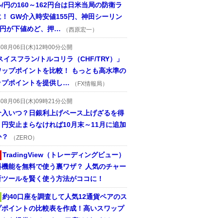
/円の160～162円台は日米当局の防衛ラ
！ GW介入時安値155円、神田シーリン
2円が下値めど、押…
（西原宏一）
年08月06日(木)12時00分公開
スイスフラン/トルコリラ（CHF/TRY）」
ワップポイントを比較！ もっとも高水準の
ップポイントを提供し…
（FX情報局）
年08月06日(木)09時21分公開
介入いつ？日銀利上げペース上げざるを得
円安止まらなければ10月末～11月に追加
か？
（ZERO）
TradingView（トレーディングビュー）
料機能を無料で使う裏ワザ？ 人気のチャー
析ツールを賢く使う方法がココに！
約40口座を調査して人気12通貨ペアのス
プポイントの比較表を作成！高いスワップ