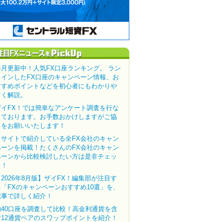
毎月更新中！人気FX口座ランキング。 ラン
クインしたFX口座のキャンペーン情報、お
すすめポイントなどを初心者にもわかりや
すく解説。
ザイFX！では簡単なアンケート調査を行な
っております。お手数おかけしますがご協
力をお願いいたします！
当サイトで紹介している全FX会社のキャン
ペーンを掲載！たくさんのFX会社のキャン
ペーンから比較検討したい方は是非チェッ
ク！
【2026年8月版】ザイFX！編集部が注目す
る「FXのキャンペーンおすすめ10選」を、
記事で詳しく紹介！
約40口座を調査して比較！高金利通貨を含
む12通貨ペアのスワップポイントを紹介！