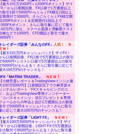
【最大101万2000円＋1200FXポイント】ザイ
FX！から口座開設後、FX口座で1万通貨以上
の取引1回で5000円+らくらくFX積立1回以上
定期買付で3000円。さらにらくらくFX積立開
設200FXポイント＆定期買付1回以上で
1000FXポイント。さらに取引量に応じて最大
100万円に加え、スクール受講と理解度テスト
合格などで1000円、CFD開設と取引で最大
4000円！
トレイダーズ証券「みんなのFX」
人気！
Ｎ
ＥＷ！
【最大101万円キャッシュバック】ザイFX！
から口座開設後、FX口座で5万通貨以上の取引
で5000円+シストレ口座で5万通貨以上の取引
で5000円がもらえる！ さらに取引量に応じて
最大100万円のチャンスも！
JFX「MATRIX TRADER」
ＮＥＷ！
【小林芳彦レポート＆TradingViewインジと最
大100万5000円】口座開設完了で小林芳彦オ
リジナルレポート「FXスキャルピングのコ
ツ」およびTradingView専用インジケーター
「コバスキャインジ」当日プレゼント＆専用
フォームからの申込と合計1万通貨以上の新規
取引で5000円キャッシュバック！さらに取引
量に応じて最大100万円のチャンスも！
トレイダーズ証券「LIGHT FX」
ＮＥＷ！
【最大100万3000円キャッシュバック】ザイ
FX！から口座開設後、LIGHT FXで5万通貨以
上の取引で3000円がもらえる！さらに取引量