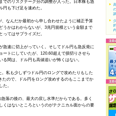
までのリスクテーク分の調整が入った。日本株も急
ル円も下げ足を速めた。
が、なんだか最初から申し合わせたように補正予算
どうかはわからないが、3兆円規模という金額まで
とってはサプライズだ。
が急速に切上がっていく。そしてドル円も急反発に
ートにしていたが、120.60超えで損切りさせら
いる間は、ドル円も高値追いが怖くはない。
た。私も少しずつドル円のロングで攻めたりもした
てきたので、ドル円をロング攻めするのもここまでか
した。
急落の後の、最大の戻し水準だからである。多く
しくはないところというのがテクニカル面からの要