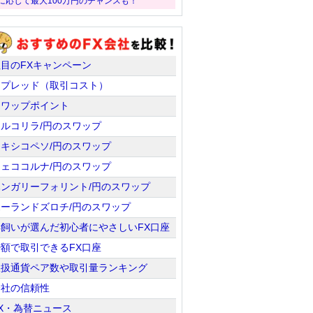
に応じて最大100万円のチャンスも！
注目のFXキャンペーン
スプレッド（取引コスト）
スワップポイント
トルコリラ/円のスワップ
メキシコペソ/円のスワップ
チェココルナ/円のスワップ
ハンガリーフォリント/円のスワップ
ポーランドズロチ/円のスワップ
羊飼いが選んだ初心者にやさしいFX口座
少額で取引できるFX口座
取扱通貨ペア数や取引量ランキング
会社の信頼性
X・為替ニュース