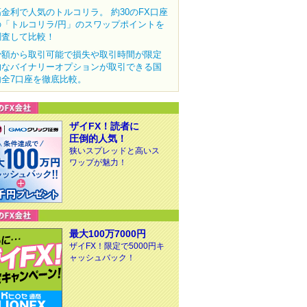
高金利で人気のトルコリラ。 約30のFX口座
の「トルコリラ/円」のスワップポイントを
調査して比較！
少額から取引可能で損失や取引時間が限定
的なバイナリーオプションが取引できる国
内全7口座を徹底比較。
ザイFX！読者に
圧倒的人気！
狭いスプレッドと高いス
ワップが魅力！
最大100万7000円
ザイFX！限定で5000円キ
ャッシュバック！