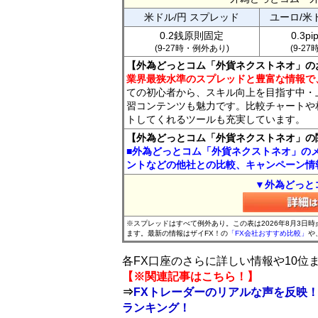
米ドル/円 スプレッド
ユーロ/米
0.2銭原則固定
0.3p
(9-27時・例外あり)
(9-2
【外為どっとコム「外貨ネクストネオ」の
業界最狭水準のスプレッドと豊富な情報で
ての初心者から、スキル向上を目指す中・
習コンテンツも魅力です。比較チャートや
トしてくれるツールも充実しています。
【外為どっとコム「外貨ネクストネオ」の
■外為どっとコム「外貨ネクストネオ」の
ントなどの他社との比較、キャンペーン情
▼外為どっと
※スプレッドはすべて例外あり。この表は2026年8月3日
ます。最新の情報はザイFX！の
「FX会社おすすめ比較」
や
各FX口座のさらに詳しい情報や10
【※関連記事はこちら！】
⇒
FXトレーダーのリアルな声を反映！
ランキング！