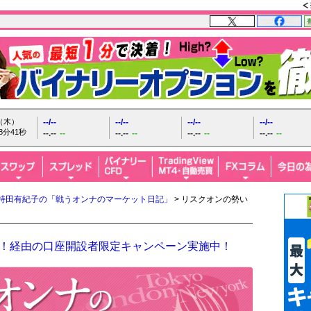
日（木）
--/--
--/--
--/--
--/--
8分42秒
--.--
--
--.--
--
--.--
--
--.--
--
持田有紀子の「戦うオンナのマーケット日記」
> リスクオンの勢い
FX！経由の口座開設者限定キャンペーン実施中！