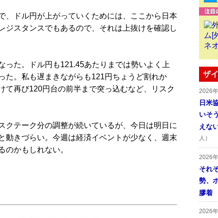
で、ドル円が上がっていくためには、ここから日本
レジスタンスでもあるので、それは上抜けを確認し
た。ドル円も121.45あたりまでは勢いよく上
ザイ
った。私も遅まきながらも121円ちょうど割れか
けて再び120円台の前半まで突っ込むなど、リスク
2026
日米
いそ
スクテーク分の調整が続いているが、今日は明日に
えな
と動きづらい。今週は経済イベントが少なく、週末
人）
るのかもしれない。
2026
それ
勢、
膠着
2026