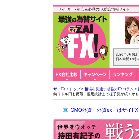
ザイFX！ - 初心者必見のFX総合情報サイト
2026年8月6
日本時間17時2
ザイFX！トップ
>
相場を見通す超強力FXコラム
>
鈍りドル円も反落、雇用統計まで様子見が続くかも
GMO外貨「外貨ex」はザイ