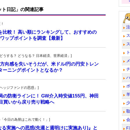
ット日記」の関連記事
査！
トを比較！ 高い順にランキングして、おすすめの
のスワップポイントを調査【最新】
人の「どうする？ どうなる？ 日本経済、世界経済」]
方向感を失いそうだが、米ドル/円の円安トレン
ターニングポイントとなるか？
一の「ヘッジファンドの思惑」]
当局の防衛ラインに！ GW介入時安値155円、神田
し目買いから戻り売り戦略へ
羊飼いの「今日の為替はこれで動く！」]
更なる実施への思惑(先週と週明けに実施あり)』と
F