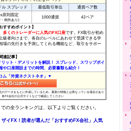
ドル スプレッド
最低取引単位
通貨ペア数
ips原則固定
1000通貨
42ペア
7時・例外あり)
おすすめポイント】
、多くのトレーダーに人気のFX口座
です。FX取引が初め
上級者向けまで、各自のレベルにあわせて受講できる学
相場の先行きを予測してくれる機能など、取引をサポー
関連記事】
メリット・デメリットを解説！ スプレッド、スワップポイ
報や口座開設までの時間、必要書類も紹介！
コム「外貨ネクストネオ」▼
時点のデータをもとに作成しているため、最新の情報とは異なっている場合があり
、各FX会社の公式サイトなどで確認してください
位までの全ランキングは、以下よりご覧ください。
 ザイFX！読者が選んだ「おすすめFX会社」人気