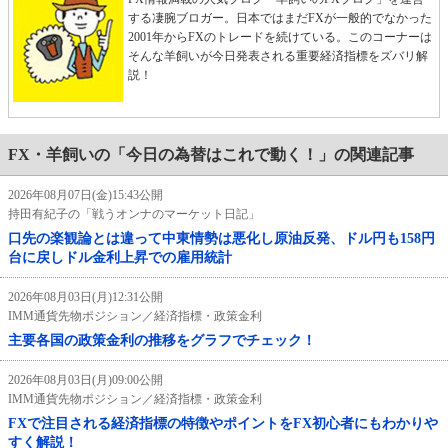
する凄腕ブロガー。日本ではまだFXが一般的でなかった
2001年からFXのトレードを続けている。このコーナーは
そんな羊飼いが今日発表される重要経済指標をズバリ解
説！
FX・羊飼いの「今日の為替はこれで動く！」の関連記事
2026年08月07日(金)15:43公開
持田有紀子の「戦うオンナのマーケット日記」
口先の楽観論とは違って中東情勢は悪化し原油反発、ドル円も158円
台に戻しドル金利上昇での雇用統計
2026年08月03日(月)12:31公開
IMM通貨先物ポジション／経済指標・政策金利
主要各国の政策金利の推移をグラフでチェック！
2026年08月03日(月)09:00公開
IMM通貨先物ポジション／経済指標・政策金利
FXで注目される経済指標の特徴やポイントをFX初心者にもわかりや
すく解説！