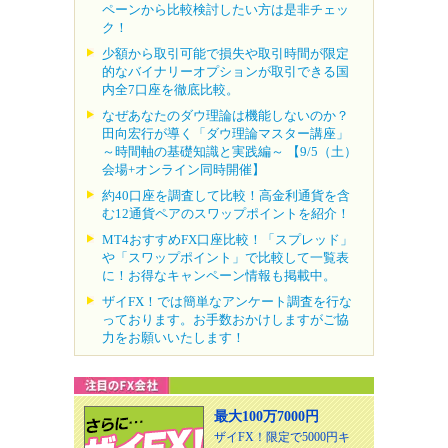
ペーンから比較検討したい方は是非チェッ
ク！
少額から取引可能で損失や取引時間が限定
的なバイナリーオプションが取引できる国
内全7口座を徹底比較。
なぜあなたのダウ理論は機能しないのか？
田向宏行が導く「ダウ理論マスター講座」
～時間軸の基礎知識と実践編～ 【9/5（土）
会場+オンライン同時開催】
約40口座を調査して比較！高金利通貨を含
む12通貨ペアのスワップポイントを紹介！
MT4おすすめFX口座比較！「スプレッド」
や「スワップポイント」で比較して一覧表
に！お得なキャンペーン情報も掲載中。
ザイFX！では簡単なアンケート調査を行な
っております。お手数おかけしますがご協
力をお願いいたします！
最大100万7000円
ザイFX！限定で5000円キ