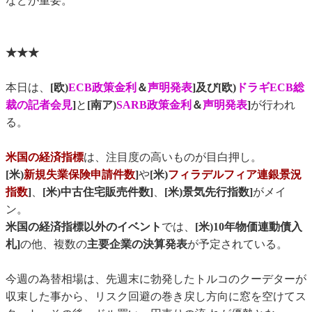
などが重要。
★★★
本日は、
[欧)
ECB政策金利
＆
声明発表
]及び[欧)
ドラギECB総
裁の記者会見
]
と
[南ア)
SARB政策金利
＆
声明発表
]
が行われ
る。
米国の経済指標
は、注目度の高いものが目白押し。
[米)
新規失業保険申請件数
]
や
[米)
フィラデルフィア連銀景況
指数
]
、
[米)中古住宅販売件数]
、
[米)景気先行指数]
がメイ
ン。
米国の経済指標以外のイベント
では、
[米)10年物価連動債入
札]
の他、複数の
主要企業の決算発表
が予定されている。
今週の為替相場は、先週末に勃発したトルコのクーデターが
収束した事から、リスク回避の巻き戻し方向に窓を空けてス