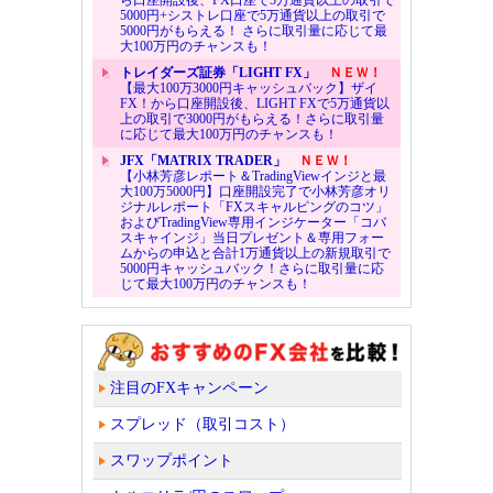
5000円+シストレ口座で5万通貨以上の取引で
5000円がもらえる！ さらに取引量に応じて最
大100万円のチャンスも！
トレイダーズ証券「LIGHT FX」
ＮＥＷ！
【最大100万3000円キャッシュバック】ザイ
FX！から口座開設後、LIGHT FXで5万通貨以
上の取引で3000円がもらえる！さらに取引量
に応じて最大100万円のチャンスも！
JFX「MATRIX TRADER」
ＮＥＷ！
【小林芳彦レポート＆TradingViewインジと最
大100万5000円】口座開設完了で小林芳彦オリ
ジナルレポート「FXスキャルピングのコツ」
およびTradingView専用インジケーター「コバ
スキャインジ」当日プレゼント＆専用フォー
ムからの申込と合計1万通貨以上の新規取引で
5000円キャッシュバック！さらに取引量に応
じて最大100万円のチャンスも！
注目のFXキャンペーン
スプレッド（取引コスト）
スワップポイント