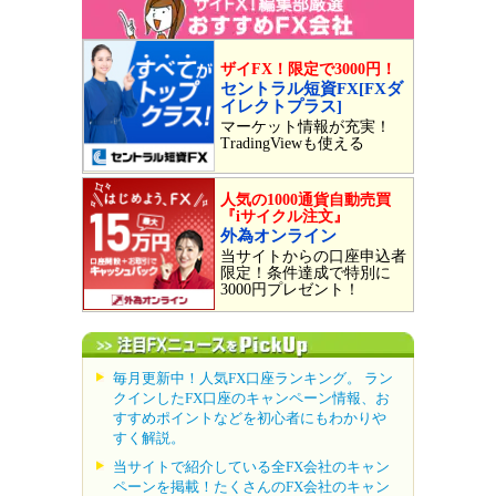
ザイFX！限定で3000円！
セントラル短資FX[FXダ
イレクトプラス]
マーケット情報が充実！
TradingViewも使える
人気の1000通貨自動売買
『iサイクル注文』
外為オンライン
当サイトからの口座申込者
限定！条件達成で特別に
3000円プレゼント！
毎月更新中！人気FX口座ランキング。 ラン
クインしたFX口座のキャンペーン情報、お
すすめポイントなどを初心者にもわかりや
すく解説。
当サイトで紹介している全FX会社のキャン
ペーンを掲載！たくさんのFX会社のキャン