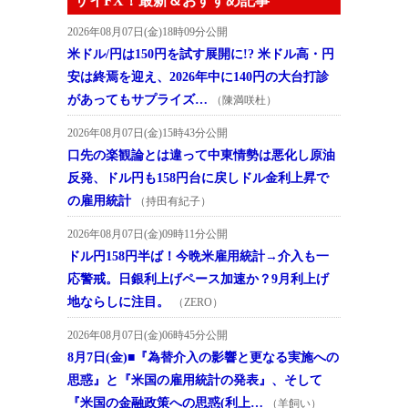
ザイFX！最新＆おすすめ記事
2026年08月07日(金)18時09分公開
米ドル/円は150円を試す展開に!? 米ドル高・円
安は終焉を迎え、2026年中に140円の大台打診
があってもサプライズ…
（陳満咲杜）
2026年08月07日(金)15時43分公開
口先の楽観論とは違って中東情勢は悪化し原油
反発、ドル円も158円台に戻しドル金利上昇で
の雇用統計
（持田有紀子）
2026年08月07日(金)09時11分公開
ドル円158円半ば！今晩米雇用統計→介入も一
応警戒。日銀利上げペース加速か？9月利上げ
地ならしに注目。
（ZERO）
2026年08月07日(金)06時45分公開
8月7日(金)■『為替介入の影響と更なる実施への
思惑』と『米国の雇用統計の発表』、そして
『米国の金融政策への思惑(利上…
（羊飼い）