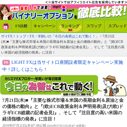
FX比較
キャンペーン
ランキング
スワップ
スプレッド
ザイFX！トップ
>
FX・羊飼いの「今日の為替はこれで動く！」
> 7月21日
(木)■『主要な株式市場＆米国の長期金利＆原油と金の価格の動向』と『[欧)ECB
政策金利＆声明発表]及び[欧)ドラギECB総裁の記者会見]』、そして『注目度の高
い米国の経済指標の発表』に注目！
LIGHT FXは当サイト口座開設者限定キャンペーン実施
中！詳しくはこちら！
7月21日(木)■『主要な株式市場＆米国の長期金利＆原油と金
の価格の動向』と『[欧)ECB政策金利＆声明発表]及び[欧)ド
ラギECB総裁の記者会見]』、そして『注目度の高い米国の
経済指標の発表』に注目！
2016年07月21日(木)07:48公開
[2016年07月21日(木)07:48更新]