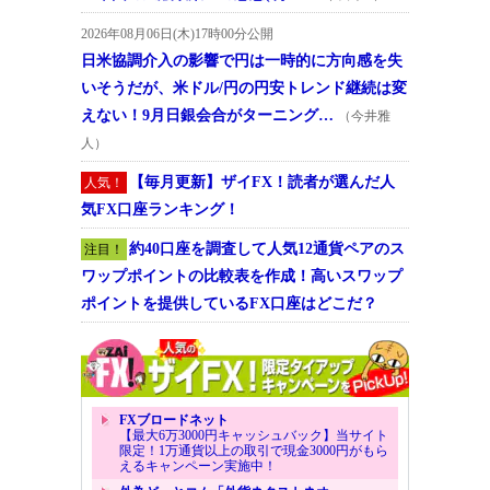
2026年08月06日(木)17時00分公開
日米協調介入の影響で円は一時的に方向感を失
いそうだが、米ドル/円の円安トレンド継続は変
えない！9月日銀会合がターニング…
（今井雅
人）
【毎月更新】ザイFX！読者が選んだ人
人気！
気FX口座ランキング！
約40口座を調査して人気12通貨ペアのス
注目！
ワップポイントの比較表を作成！高いスワップ
ポイントを提供しているFX口座はどこだ？
FXブロードネット
【最大6万3000円キャッシュバック】当サイト
限定！1万通貨以上の取引で現金3000円がもら
えるキャンペーン実施中！