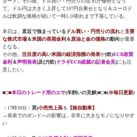
タート。その後、ドル買い・円売りの流 れが優勢となっ
て、ドル円は大きく上昇して107円台乗せとなり＆ユーロド
ルは軟調な推移が続いて一時1.10割れまで下落している。
本日は、
直近で強まっている
ドル買い・円売りの流れ
と
主要
な株式市場
＆
米国の長期金利
＆
原油と金の価格
の動向
が重要
となる。
その他、
注目度の高い米国の経済指標の発表
や
[欧)
ECB政策
金利
＆
声明発表
]及び[欧)
ドラギECB総裁の記者会見
]
にも注
意したい。
■□■
本日のトレード用のエサ
(羊飼いの見解)■□■(
※毎日更新
)
・17時30分：
英)
小売売上高
＆
【除自動車】
→発表でのポンドへの影響は、非常に大きなモノになりやす
い