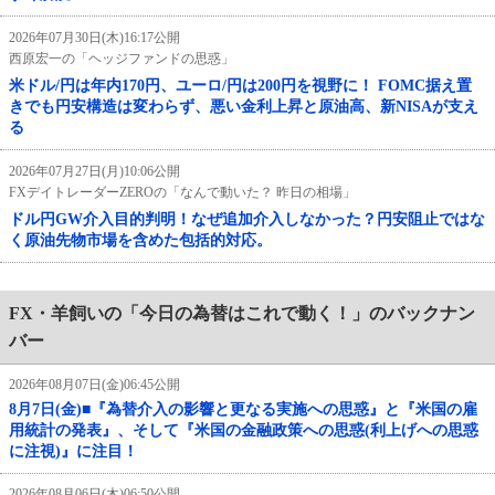
2026年07月30日(木)16:17公開
西原宏一の「ヘッジファンドの思惑」
米ドル/円は年内170円、ユーロ/円は200円を視野に！ FOMC据え置
きでも円安構造は変わらず、悪い金利上昇と原油高、新NISAが支え
る
2026年07月27日(月)10:06公開
FXデイトレーダーZEROの「なんで動いた？ 昨日の相場」
ドル円GW介入目的判明！なぜ追加介入しなかった？円安阻止ではな
く原油先物市場を含めた包括的対応。
FX・羊飼いの「今日の為替はこれで動く！」のバックナン
バー
2026年08月07日(金)06:45公開
8月7日(金)■『為替介入の影響と更なる実施への思惑』と『米国の雇
用統計の発表』、そして『米国の金融政策への思惑(利上げへの思惑
に注視)』に注目！
2026年08月06日(木)06:50公開