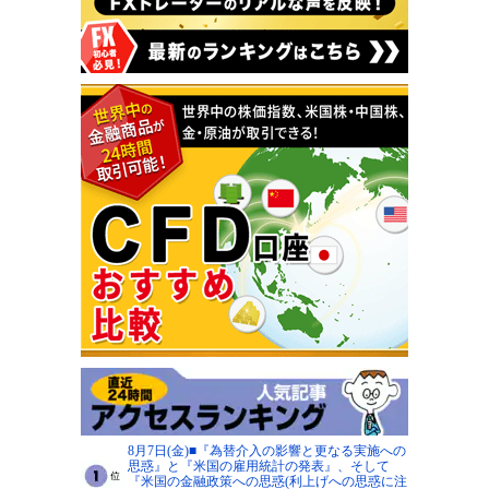
8月7日(金)■『為替介入の影響と更なる実施への
思惑』と『米国の雇用統計の発表』、そして
『米国の金融政策への思惑(利上げへの思惑に注