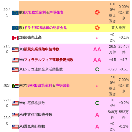
0.0
0.00%
20:4
0%
◎
欧)
ECB政策金利
＆
声明発表
据え置
5
据え
き
置き
◎
欧)
ドラギECB総裁の記者会見
要人発言
+0.
○
加)卸売売上高
+0.1%
2%
21:3
26.5
25.4万
AA
米)
新規失業保険申請件数
0
万件
件
AA
米)
フィラデルフィア連銀景況指数
+4.5
+4.7
C
米)
シカゴ連銀全米活動指数
-0.20
-0.51
7.0
7.00%
0%
○
未定
南ア)
SARB政策金利
＆
声明発表
据え置
据え
き
置き
22:0
+0.
C
米)
住宅価格指数
+0.2%
0
4%
548万
553万
A
米)中古住宅販売件数
件
件
23:0
0
+0.
A
米)景気先行指数
-0.2%
2%