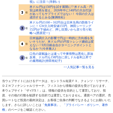
視)』に注目！(羊飼い)
米ドル/円は150円を試す展開に!? 米ドル高・円
安は終焉を迎え、2026年中に140円の大台打診
があってもサプライズではない！ 今回の介入は
成功するとみる(陳満咲杜)
米ドル/円の160～162円台は日米当局の防衛ライ
ンに！ GW介入時安値155円、神田シーリング
152円が下値めど、押し目買いから戻り売り戦
略へ(西原宏一)
日米協調介入の影響で円は一時的に方向感を失
いそうだが、米ドル/円の円安トレンド継続は変
えない！9月日銀会合がターニングポイントと
なるか？(今井雅人)
口先の楽観論とは違って中東情勢は悪化し原油
反発、ドル円も158円台に戻しドル金利上昇で
の雇用統計(持田有紀子)
>>人気記事一覧を見る
当ウェブサイトにおけるデータは、セントラル短資ＦＸ、クォンツ・リサーチ、
ＤＺＨフィナンシャルリサーチ、フィスコから情報の提供を受けております。
本ウェブサイト「ザイFX！」は、情報の提供を目的として運営しており、投
資、その他の行動を勧誘する目的では運営しておりません。通貨ペアの選択、売
買レートなど投資の最終決定は、お客様ご自身の判断でなさるようにお願いいた
します。さらに詳しいことは
「免責事項」
、
「プライバシー・ポリシー、著作
権」
のページをご確認ください。