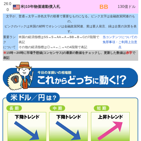
26:0
BB
米)10年物価連動債入札
130億ドル
0
文字が、普通→太字→赤色太字の順番で重要なものになる。ピンク太字は金融政策関連のも
の。
ピンクのバックは米国の材料でオレンジは金融政策関連、黄は要人発言、緑は企業の決算を表
す。
重要ラン
米国の経済指標はSS→S→AA→A→BB→B→Cの7段階で
当コンテンツについての
ク
表記
免罪事項・ご利用上注意
について
その他の経済指標は◎→○→△→×の4段階で表記
点
※
15時～20時に市場予想値(コンセンサス)の最新の数値をチェックし、更新した数値は
赤字
で
表記