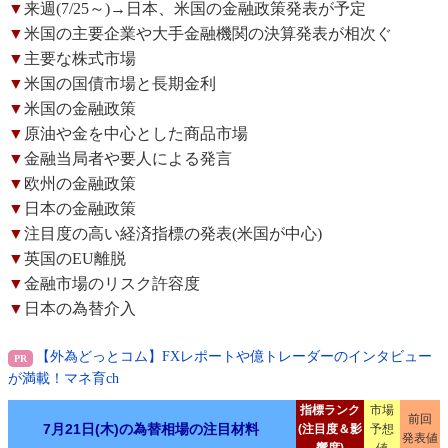
▼
来週(7/25～)→日本、米国の金融政策発表が予定
▼
米国の主要企業や大手金融機関の決算発表が相次ぐ
▼
主要な株式市場
▼
米国の国債市場と長期金利
▼
米国の金融政策
▼
原油や金を中心とした商品市場
▼
金融当局者や要人による発言
▼
欧州の金融政策
▼
日本の金融政策
▼
注目度の高い経済指標の発表(米国が中心)
▼
英国のEU離脱
▼
金融市場のリスク許容度
▼
日本の為替介入
【外為どっとコム】FXレポートや億トレーダーのインタビュー
が満載！マネ育ch
指標ランク
市場
前回
7月21日(木)の為替相場の注目材料
(注目度＆影
予想
発表値