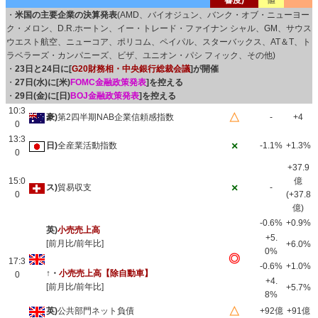
響度)
値
・
米国の主要企業の決算発表
(AMD、バイオジュン、バンク・オブ・ニューヨー
ク・メロン、D.R.ホートン、イー・トレード・ファイナン シャル、GM、サウス
ウエスト航空、ニューコア、ポリコム、ペイパル、スターバックス、AT＆T、ト
ラベラーズ・カンパニーズ、ビザ、ユニオン・パシ フィック、その他)
・
23日と24日に[
G20財務相・中央銀行総裁会議
]が開催
・
27日(水)に[米)
FOMC金融政策発表
]を控える
・
29日(金)に[日)
BOJ金融政策発表
]を控える
10:3
△
豪)
第2四半期NAB企業信頼感指数
-
+4
0
13:3
×
日)
全産業活動指数
-1.1%
+1.3%
0
+37.9
15:0
億
×
ス)
貿易収支
-
0
(+37.8
億)
-0.6%
+0.9%
英)
小売売上高
+5.
[前月比/前年比]
+6.0%
0%
◎
17:3
-0.6%
+1.0%
↑・
小売売上高【除自動車】
0
+4.
[前月比/前年比]
+5.7%
8%
△
英)
公共部門ネット負債
+92億
+91億