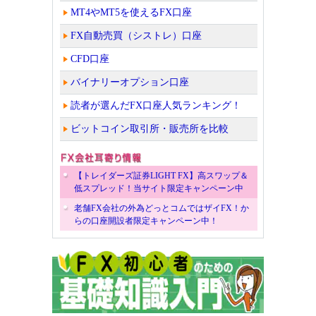
MT4やMT5を使えるFX口座
FX自動売買（シストレ）口座
CFD口座
バイナリーオプション口座
読者が選んだFX口座人気ランキング！
ビットコイン取引所・販売所を比較
【トレイダーズ証券LIGHT FX】高スワップ＆
低スプレッド！当サイト限定キャンペーン中
老舗FX会社の外為どっとコムではザイFX！か
らの口座開設者限定キャンペーン中！