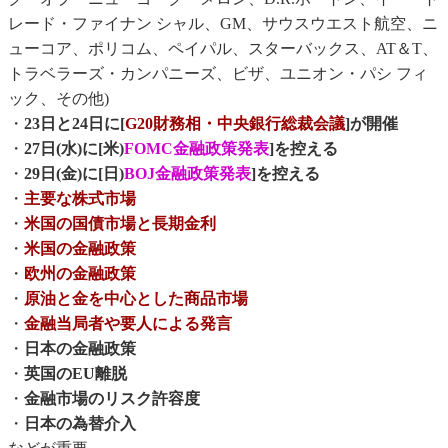
レード・ファイナン シャル、GM、サウスウエスト航空、ニ
ューコア、ポリコム、ペイパル、スターバックス、AT＆T、
トラベラーズ・カンパニーズ、ビザ、ユニオン・パシ フィ
ック、その他)
・
23日と24日に[
G20財務相・中央銀行総裁会議
]が開催
・
27日(水)に[米)
FOMC金融政策発表
]を控える
・
29日(金)に[日)
BOJ金融政策発表
]を控える
・
主要な株式市場
・
米国の国債市場と長期金利
・
米国の金融政策
・
欧州の金融政策
・
原油と金を中心とした商品市場
・
金融当局者や要人による発言
・
日本の金融政策
・
英国のEU離脱
・
金融市場のリスク許容度
・
日本の為替介入