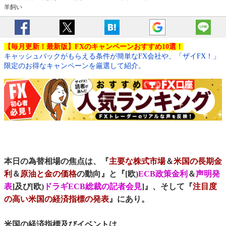
羊飼い
【毎月更新！最新版】FXのキャンペーンおすすめ10選！
キャッシュバックがもらえる条件が簡単なFX会社や、「ザイFX！」
限定のお得なキャンペーンを厳選して紹介。
本日の為替相場の焦点は、『
主要な株式市場
＆
米国の長期金
利
＆
原油と金の価格
の動向』と『[欧)
ECB政策金利
＆
声明発
表
]及び[欧)
ドラギECB総裁の記者会見
]』、そして『
注目度
の高い米国の経済指標の発表
』にあり。
米国の経済指標及びイベントは、