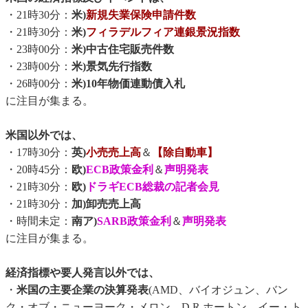
・21時30分：
米)
新規失業保険申請件数
・21時30分：
米)
フィラデルフィア連銀景況指数
・23時00分：
米)中古住宅販売件数
・23時00分：
米)景気先行指数
・26時00分：
米)10年物価連動債入札
に注目が集まる。
米国以外では、
・17時30分：
英)
小売売上高
＆
【除自動車】
・20時45分：
欧)
ECB政策金利
＆
声明発表
・21時30分：
欧)
ドラギECB総裁の記者会見
・21時30分：
加)卸売売上高
・時間未定：
南ア)
SARB政策金利
＆
声明発表
に注目が集まる。
経済指標や要人発言以外では、
・
米国の主要企業の決算発表
(AMD、バイオジュン、バン
ク・オブ・ニューヨーク・メロン、D.R.ホートン、イー・ト