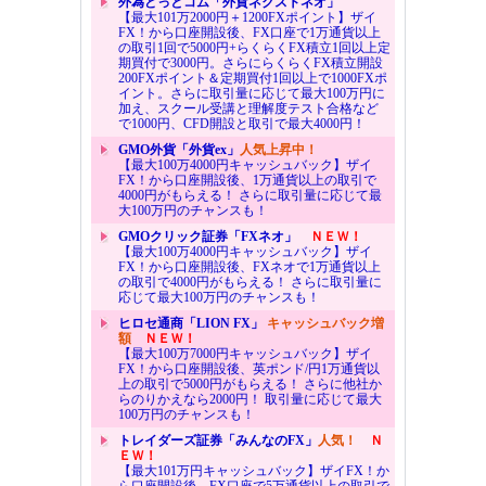
外為どっとコム「外貨ネクストネオ」
【最大101万2000円＋1200FXポイント】ザイ
FX！から口座開設後、FX口座で1万通貨以上
の取引1回で5000円+らくらくFX積立1回以上定
期買付で3000円。さらにらくらくFX積立開設
200FXポイント＆定期買付1回以上で1000FXポ
イント。さらに取引量に応じて最大100万円に
加え、スクール受講と理解度テスト合格など
で1000円、CFD開設と取引で最大4000円！
GMO外貨「外貨ex」
人気上昇中！
【最大100万4000円キャッシュバック】ザイ
FX！から口座開設後、1万通貨以上の取引で
4000円がもらえる！ さらに取引量に応じて最
大100万円のチャンスも！
GMOクリック証券「FXネオ」
ＮＥＷ！
【最大100万4000円キャッシュバック】ザイ
FX！から口座開設後、FXネオで1万通貨以上
の取引で4000円がもらえる！ さらに取引量に
応じて最大100万円のチャンスも！
ヒロセ通商「LION FX」
キャッシュバック増
額
ＮＥＷ！
【最大100万7000円キャッシュバック】ザイ
FX！から口座開設後、英ポンド/円1万通貨以
上の取引で5000円がもらえる！ さらに他社か
らのりかえなら2000円！ 取引量に応じて最大
100万円のチャンスも！
トレイダーズ証券「みんなのFX」
人気！
Ｎ
ＥＷ！
【最大101万円キャッシュバック】ザイFX！か
ら口座開設後、FX口座で5万通貨以上の取引で