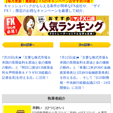
【毎月更新！最新版】FXのキャンペーンおすすめ10選！
キャッシュバックがもらえる条件が簡単なFX会社や、「ザイ
FX！」限定のお得なキャンペーンを厳選して紹介。
7月20日(水)■『主要な株式市場＆
7月22日(金)■『主要な株式市場＆
米国の長期金利＆原油と金の価格
米国の長期金利＆原油と金の価格
の動向』と『明日に[欧)ECB政策金
の動向』と『来週に[米)FOMC金融
利＆声明発表＆ドラギECB総裁の
政策発表]と[日)BOJ金融政策発表]
記者会見]を控える点』に注目！
を控える点』、そして『[G20財務
相・中央銀行総裁会議(23日・24日
開催)]』に注目！
執筆者紹介
羊飼い （ひつじかい）
FX情報満載の人気ブログ「羊飼いのFXブログ」を運営