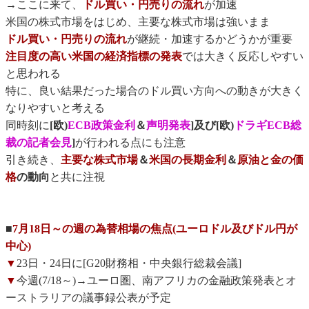
→ここに来て、
ドル買い・円売りの流れ
が加速
米国の株式市場をはじめ、主要な株式市場は強いまま
ドル買い・円売りの流れ
が継続・加速するかどうかが重要
注目度の高い米国の経済指標の発表
では大きく反応しやすい
と思われる
特に、良い結果だった場合のドル買い方向への動きが大きく
なりやすいと考える
同時刻に
[欧)
ECB政策金利
＆
声明発表
]及び[欧)
ドラギECB総
裁の記者会見
]
が行われる点にも注意
引き続き、
主要な株式市場
＆
米国の長期金利
＆
原油と金の価
格
の動向
と共に注視
■
7月18日～の週の為替相場の焦点(ユーロドル及びドル円が
中心)
▼
23日・24日に[G20財務相・中央銀行総裁会議]
▼
今週(7/18～)→ユーロ圏、南アフリカの金融政策発表とオ
ーストラリアの議事録公表が予定