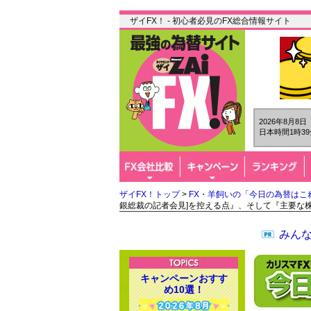
ザイFX！ - 初心者必見のFX総合情報サイト
2026年8月8
日本時間1時39
ザイFX！トップ
>
FX・羊飼いの「今日の為替はこ
銀総裁の記者会見]を控える点』、そして『主要な
みん
キャンペーンおすす
め10選！