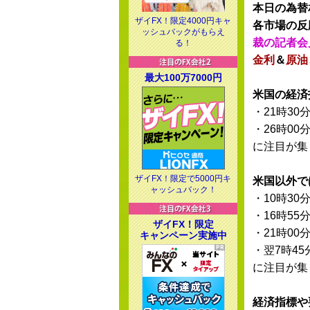
本日の為替
ザイFX！限定4000円キャ
各市場の反
ッシュバックがもらえ
裁の記者会
る！
金利
＆
原油
最大100万7000円
米国の経済
・21時30
・26時00
に注目が集
ザイFX！限定で5000円キ
米国以外で
ャッシュバック！
・10時30
・16時55
ザイFX！限定
・21時00
キャンペーン実施中
・翌7時45
に注目が集
経済指標や