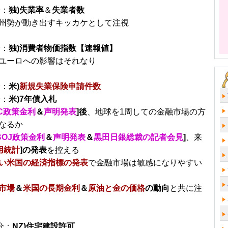
分：
独)失業率
＆
失業者数
州勢が動き出すキッカケとして注視
分：
独)消費者物価指数【速報値】
ユーロへの影響はそれなり
分：
米)
新規失業保険申請件数
分：
米)7年債入札
MC政策金利
＆
声明発表
]後
、地球を1周しての金融市場の方
なるか
BOJ政策金利
＆
声明発表
＆
黒田日銀総裁の記者会見
]
、来
用統計
]の発表
を控える
い米国の経済指標の発表
で金融市場は敏感になりやすい
市場
＆
米国の長期金利
＆
原油と金の価格
の動向
と共に注
分：
NZ)住宅建設許可