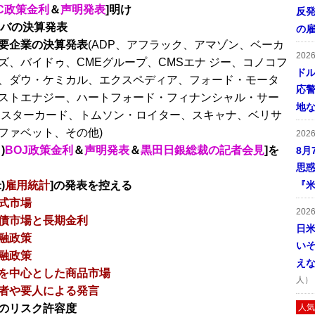
MC政策金利
＆
声明発表
]明け
反発
リバの決算発表
の
要企業の決算発表
(ADP、アフラック、アマゾン、ベーカ
202
ズ、バイドゥ、CMEグループ、CMSエナ ジー、コノコフ
ドル
、ダウ・ケミカル、エクスペディア、フォード・モータ
応
ストエナジー、ハートフォード・フィナンシャル・サー
地
 スターカード、トムソン・ロイター、スキャナ、ベリサ
ファベット、その他)
202
)
BOJ政策金利
＆
声明発表
＆
黒田日銀総裁の記者会見
]を
8月
思
)
雇用統計
]の発表を控える
『米
式市場
202
債市場と長期金利
日
融政策
い
融政策
え
を中心とした商品市場
人）
者や要人による発言
のリスク許容度
人気