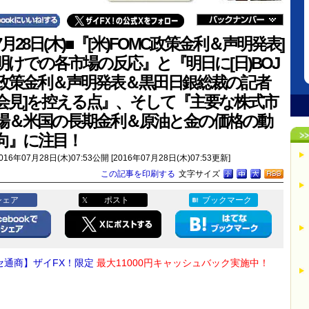
7月28日(木)■『[米)FOMC政策金利＆声明発表]
明けでの各市場の反応』と『明日に[日)BOJ
政策金利＆声明発表＆黒田日銀総裁の記者
会見]を控える点』、そして『主要な株式市
場＆米国の長期金利＆原油と金の価格の動
向』に注目！
016年07月28日(木)07:53公開 [2016年07月28日(木)07:53更新]
この記事を印刷する
文字サイズ
シェア
ポスト
ブックマーク
セ通商】ザイFX！限定
最大11000円キャッシュバック実施中！