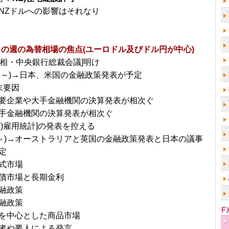
NZドルへの影響はそれなり
日～の週の為替相場の焦点(ユーロドル及びドル円が中心)
財務相・中央銀行総裁会議]明け
/25～)→日本、米国の金融政策発表が予定
末要因
要企業や大手金融機関の決算発表が相次ぐ
手金融機関の決算発表が相次ぐ
米)雇用統計]の発表を控える
/1～)→オーストラリアと英国の金融政策発表と日本の議事
定
式市場
債市場と長期金利
融政策
融政策
を中心とした商品市場
者や要人による発言