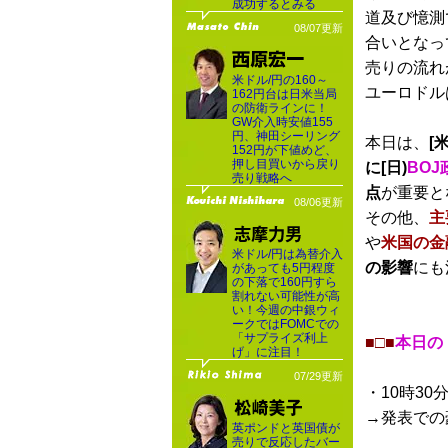
成功するとみる
道及び憶測
08/07更新
合いとなっ
売りの流れ
米ドル/円の160～
ユーロドル
162円台は日米当局
の防衛ラインに！
GW介入時安値155
円、神田シーリング
本日は、
[米
152円が下値めど、
押し目買いから戻り
に[日)
BO
売り戦略へ
点
が重要と
08/06更新
その他、
主
や
米国の金
米ドル/円は為替介入
の影響
にも
があっても5円程度
の下落で160円すら
割れない可能性が高
い！今週の中銀ウィ
ークではFOMCでの
「サプライズ利上
■□■
本日の
げ」に注目！
07/29更新
・10時30
→発表での
英ポンドと英国債が
売りで反応したバー