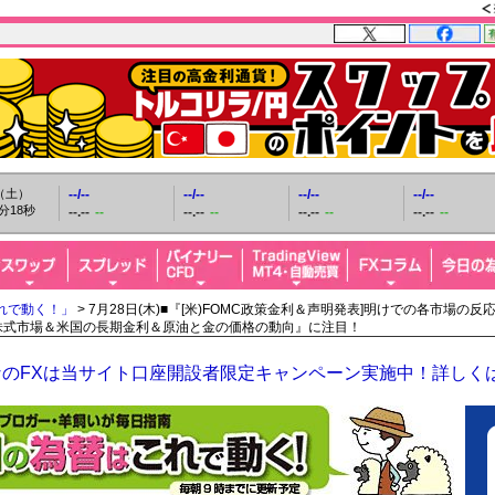
日（土）
--/--
--/--
--/--
--/--
分19秒
--.--
--
--.--
--
--.--
--
--.--
--
れで動く！」
> 7月28日(木)■『[米)FOMC政策金利＆声明発表]明けでの各市場の
株式市場＆米国の長期金利＆原油と金の価格の動向』に注目！
なのFXは当サイト口座開設者限定キャンペーン実施中！詳しく