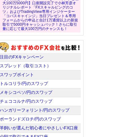
大100万5000円】口座開設完了で小林芳彦オ
リジナルレポート「FXスキャルピングのコ
ツ」およびTradingView専用インジケーター
「コバスキャインジ」当日プレゼント＆専用
フォームからの申込と合計1万通貨以上の新規
取引で5000円キャッシュバック！さらに取引
量に応じて最大100万円のチャンスも！
注目のFXキャンペーン
スプレッド（取引コスト）
スワップポイント
トルコリラ/円のスワップ
メキシコペソ/円のスワップ
チェココルナ/円のスワップ
ハンガリーフォリント/円のスワップ
ポーランドズロチ/円のスワップ
羊飼いが選んだ初心者にやさしいFX口座
少額で取引できるFX口座