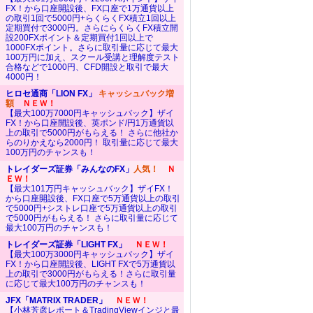
FX！から口座開設後、FX口座で1万通貨以上
の取引1回で5000円+らくらくFX積立1回以上
定期買付で3000円。さらにらくらくFX積立開
設200FXポイント＆定期買付1回以上で
1000FXポイント。さらに取引量に応じて最大
100万円に加え、スクール受講と理解度テスト
合格などで1000円、CFD開設と取引で最大
4000円！
ヒロセ通商「LION FX」
キャッシュバック増
額
ＮＥＷ！
【最大100万7000円キャッシュバック】ザイ
FX！から口座開設後、英ポンド/円1万通貨以
上の取引で5000円がもらえる！ さらに他社か
らのりかえなら2000円！ 取引量に応じて最大
100万円のチャンスも！
トレイダーズ証券「みんなのFX」
人気！
Ｎ
ＥＷ！
【最大101万円キャッシュバック】ザイFX！
から口座開設後、FX口座で5万通貨以上の取引
で5000円+シストレ口座で5万通貨以上の取引
で5000円がもらえる！ さらに取引量に応じて
最大100万円のチャンスも！
トレイダーズ証券「LIGHT FX」
ＮＥＷ！
【最大100万3000円キャッシュバック】ザイ
FX！から口座開設後、LIGHT FXで5万通貨以
上の取引で3000円がもらえる！さらに取引量
に応じて最大100万円のチャンスも！
JFX「MATRIX TRADER」
ＮＥＷ！
【小林芳彦レポート＆TradingViewインジと最