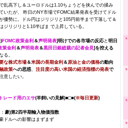
で乱高下し＆ユーロドルは1.10ちょうどを挟んでの揉み
ていたが、 昨日のNY市場でFOMC結果発表を受けてドル
が優勢に。ドル円はジリジリと105円前半まで下落して＆
はジリジリと1.10半ばま で上昇している。
)
FOMC政策金利
＆
声明発表
]明けでの各市場の反応
と
明日
J政策金利
＆
声明発表
＆
黒田日銀総裁の記者会見
]を控える
なる。
要な株式市場
＆
米国の長期金利
＆
原油と金の価格
の動向
融政策
への思惑
、
注目度の高い米国の経済指標の発表
で
注意したい。
トレード用のエサ
(羊飼いの見解)■□■(
※毎日更新
)
分：
豪)第2四半期輸入物価指数
豪ドルへの影響はまずまず