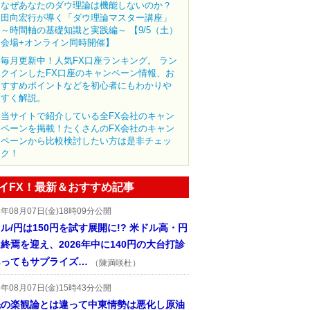
なぜあなたのダウ理論は機能しないのか？
田向宏行が導く「ダウ理論マスター講座」
～時間軸の基礎知識と実践編～ 【9/5（土）
会場+オンライン同時開催】
毎月更新中！人気FX口座ランキング。 ラン
クインしたFX口座のキャンペーン情報、お
すすめポイントなどを初心者にもわかりや
すく解説。
当サイトで紹介している全FX会社のキャン
ペーンを掲載！たくさんのFX会社のキャン
ペーンから比較検討したい方は是非チェッ
ク！
イFX！最新＆おすすめ記事
6年08月07日(金)18時09分公開
ル/円は150円を試す展開に!? 米ドル高・円
終焉を迎え、2026年中に140円の大台打診
あってもサプライズ…
（陳満咲杜）
6年08月07日(金)15時43分公開
先の楽観論とは違って中東情勢は悪化し原油