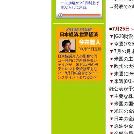
ース加速か？9月利上げ
→発表での
地ならしに注目。
■
7月25
▼
[G20
▼
今週(7
08月06日更新
▼
7月の月
日米協調介入の影響で円
▼
米国の主
は一時的に方向感を失い
そうだが、米ドル/円の円
▼
欧州の大
安トレンド継続は変えな
い！9月日銀会合がターニ
▼
来週に[
ングポイントとなるか？
▼
来週(8
録公表が予
▼
主要な株
▼
米国の国
▼
米国の金
▼
日本の金
▼
原油や金
▼
金融当局