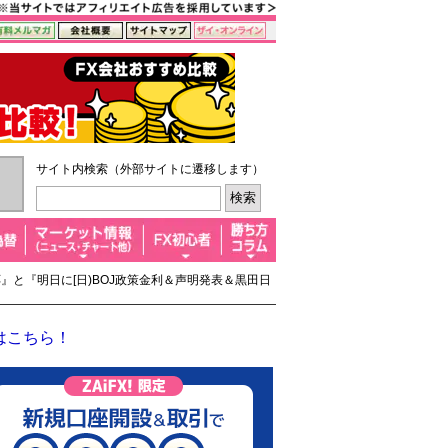
サイト内検索（外部サイトに遷移します）
反応』と『明日に[日)BOJ政策金利＆声明発表＆黒田日
はこちら！