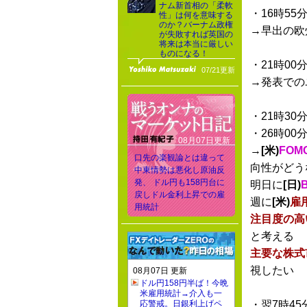
ナム新首相の「柔軟
・16時55
性」は何を意味する
のか？バーナム政権
→早出の欧
が失敗すれば英国の
将来は本当に厳しい
ものになる！
・21時00
07/21更新
→発表での
・21時30
・26時00
08月07日更新
→
[米)
FO
口先の楽観論とは違って
向性がどう
中東情勢は悪化し原油反
発、 ドル円も158円台に
明日に
[日)
戻しドル金利上昇での雇
週に
[米)
雇
用統計
注目度の高
と考える
主要な株式
視したい
08月07日 更新
ドル円158円半ば！今晩
米雇用統計→介入も一
応警戒。日銀利上げペ
・翌7時45