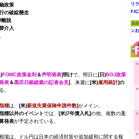
リ
融政策
FX
行の破綻懸念
U離脱
注目
替介入
ンお
。
)
FOMC政策金利
＆
声明発表
]明け
で、明日に
[日)
BOJ政策
発表
＆
黒田日銀総裁の記者会見
]
、来週に
[米)
雇用統計
]の
る。
指標
は、
[米)
新規失業保険申請件数
]
がメイン。
指標以外のイベント
では、
[米)7年債入札]
の他、複数の
主
算発表
が予定されている。
相場は、ドル円は日本の経済対策や追加緩和に関する報