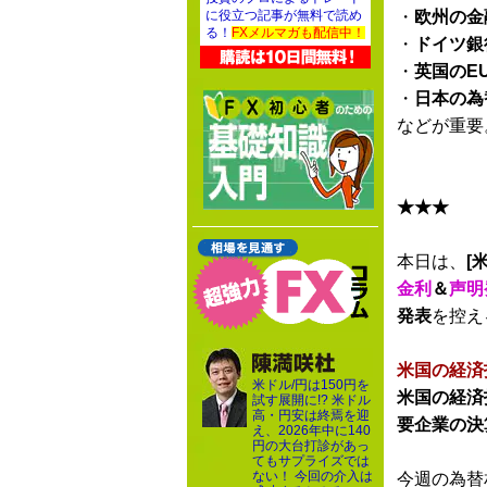
・
欧州の金
に役立つ記事が無料で読め
る！
FXメルマガも配信中！
・
ドイツ銀
・
英国のE
・
日本の為
などが重要
★★★
本日は、
[米
金利
＆
声明
発表
を控え
米国の経済
米ドル/円は150円を
米国の経済
試す展開に!? 米ドル
高・円安は終焉を迎
要企業の決
え、2026年中に140
円の大台打診があっ
てもサプライズでは
ない！ 今回の介入は
今週の為替