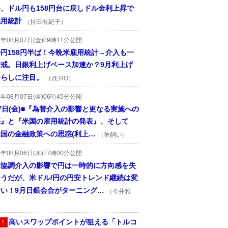
、ドル円も158円台に戻しドル金利上昇で
雇用統計
（持田有紀子）
6年08月07日(金)09時11分公開
円158円半ば！今晩米雇用統計→介入も一
警戒。日銀利上げペース加速か？9月利上げ
ならしに注目。
（ZERO）
6年08月07日(金)06時45分公開
7日(金)■『為替介入の影響と更なる実施への
惑』と『米国の雇用統計の発表』、そして
国の金融政策への思惑(利上…
（羊飼い）
6年08月06日(木)17時00分公開
米協調介入の影響で円は一時的に方向感を失
そうだが、米ドル/円の円安トレンド継続は変
ない！9月日銀会合がターニング…
（今井雅
高いスワップポイントが狙える「トルコ
！