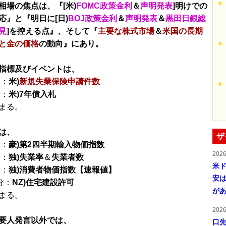
相場の焦点は、『[米)
FOMC政策金利
＆
声明発表
]明けでの
応』と『明日に[日)
BOJ政策金利
＆
声明発表
＆
黒田日銀総
見
]を控える点』、そして『
主要な株式市場
＆
米国の長期
と金の価格
の動向』にあり。
指標及びイベントは、
分：
米)
新規失業保険申請件数
分：
米)7年債入札
まる。
は、
ザ
分：
豪)第2四半期輸入物価指数
202
分：
独)失業率
＆
失業者数
米ド
分：
独)消費者物価指数【速報値】
安は
分：
NZ)住宅建設許可
が
まる。
202
要人発言以外では、
口