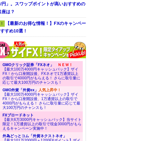
ラ/円」。スワップポイントが高いおすすめの
口座は？
【最新のお得な情報！】FXのキャンペー
！
すすめ10選！
GMOクリック証券「FXネオ」
ＮＥＷ！
【最大100万4000円キャッシュバック】ザイ
FX！から口座開設後、FXネオで1万通貨以上
の取引で4000円がもらえる！ さらに取引量に
応じて最大100万円のチャンスも！
GMO外貨「外貨ex」
人気上昇中！
【最大100万4000円キャッシュバック】ザイ
FX！から口座開設後、1万通貨以上の取引で
4000円がもらえる！ さらに取引量に応じて最
大100万円のチャンスも！
FXブロードネット
【最大6万3000円キャッシュバック】当サイト
限定！1万通貨以上の取引で現金3000円がもら
えるキャンペーン実施中！
外為どっとコム「外貨ネクストネオ」
【最大101万2000円＋1200FXポイント】ザイ