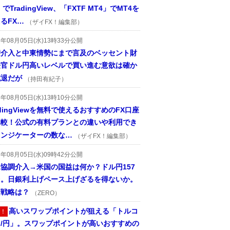
」でTradingView、「FXTF MT4」でMT4を
るFX…
（ザイFX！編集部）
6年08月05日(水)13時33分公開
替介入と中東情勢にまで言及のベッセント財
長官ドル円高いレベルで買い進む意欲は確か
減退だが
（持田有紀子）
6年08月05日(水)13時10分公開
adingViewを無料で使えるおすすめのFX口座
比較！公式の有料プランとの違いや利用でき
インジケーターの数な…
（ザイFX！編集部）
6年08月05日(水)09時42分公開
協調介入→米国の国益は何か？ドル円157
台。日銀利上げペース上げざるを得ないか。
資戦略は？
（ZERO）
高いスワップポイントが狙える「トルコ
！
ラ/円」。スワップポイントが高いおすすめの