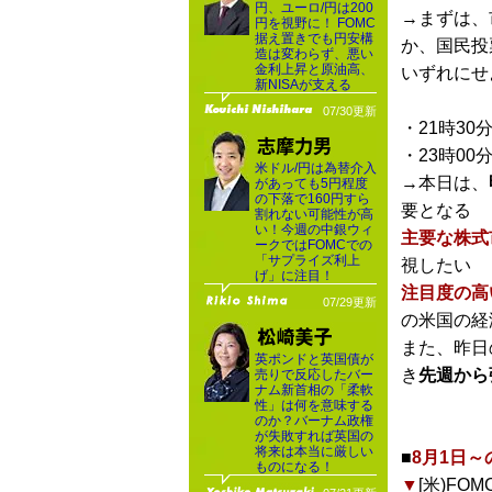
円、ユーロ/円は200
→まずは、
円を視野に！ FOMC
据え置きでも円安構
か、国民投
造は変わらず、悪い
金利上昇と原油高、
いずれにせ
新NISAが支える
07/30更新
・21時30
・23時00
米ドル/円は為替介入
→本日は、
があっても5円程度
の下落で160円すら
要となる
割れない可能性が高
い！今週の中銀ウィ
主要な株式
ークではFOMCでの
「サプライズ利上
視したい
げ」に注目！
注目度の高
07/29更新
の米国の経
また、昨日
英ポンドと英国債が
き
先週から
売りで反応したバー
ナム新首相の「柔軟
性」は何を意味する
のか？バーナム政権
が失敗すれば英国の
将来は本当に厳しい
■
8月1日
ものになる！
▼
[米)FO