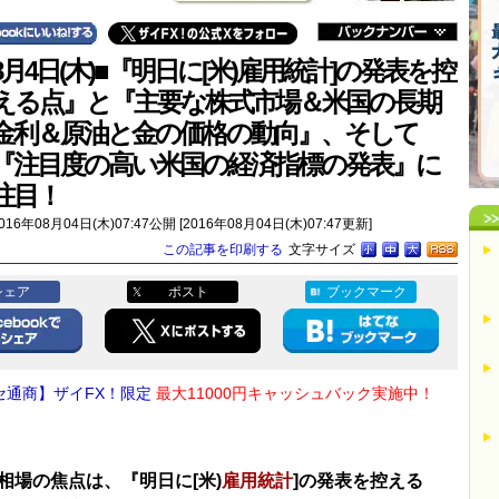
8月4日(木)■『明日に[米)雇用統計]の発表を控
える点』と『主要な株式市場＆米国の長期
金利＆原油と金の価格の動向』、そして
『注目度の高い米国の経済指標の発表』に
注目！
016年08月04日(木)07:47公開 [2016年08月04日(木)07:47更新]
この記事を印刷する
文字サイズ
シェア
ポスト
ブックマーク
セ通商】ザイFX！限定
最大11000円キャッシュバック実施中！
相場の焦点は、『明日に[米)
雇用統計
]の発表を控える