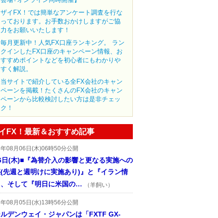
ザイFX！では簡単なアンケート調査を行な
っております。お手数おかけしますがご協
力をお願いいたします！
毎月更新中！人気FX口座ランキング。 ラン
クインしたFX口座のキャンペーン情報、お
すすめポイントなどを初心者にもわかりや
すく解説。
当サイトで紹介している全FX会社のキャン
ペーンを掲載！たくさんのFX会社のキャン
ペーンから比較検討したい方は是非チェッ
ク！
イFX！最新＆おすすめ記事
6年08月06日(木)06時50分公開
6日(木)■『為替介入の影響と更なる実施への
(先週と週明けに実施あり)』と『イラン情
』、そして『明日に米国の…
（羊飼い）
6年08月05日(水)13時56分公開
ルデンウェイ・ジャパンは「FXTF GX-