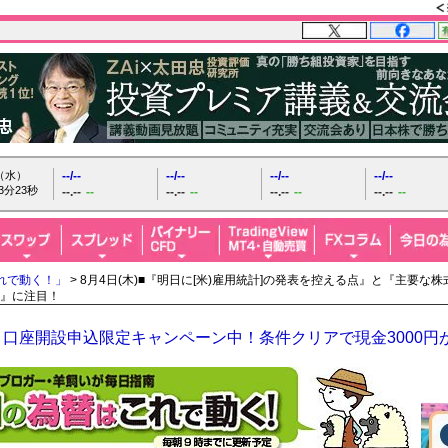
日（水）
--/--
--/--
--/--
--/--
3分24秒
--.--
--
--.--
--
--.--
--
--.--
--
れで動く！」
> 8月4日(木)■『明日に[米)雇用統計]の発表を控える点』と『主要
』に注目！
口座開設申込限定キャンペーン中！条件クリアで現金3000円