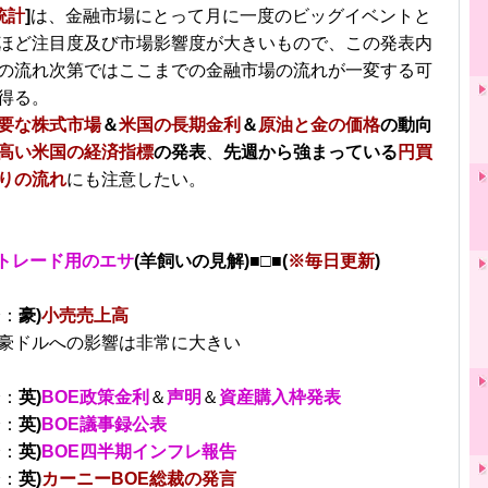
統計
]
は、金融市場にとって月に一度のビッグイベントと
ほど注目度及び市場影響度が大きいもので、この発表内
の流れ次第ではここまでの金融市場の流れが一変する可
得る。
要な株式市場
＆
米国の長期金利
＆
原油と金の価格
の動向
高い米国の経済指標
の発表
、
先週から強まっている
円買
りの流れ
にも注意したい。
トレード用のエサ
(羊飼いの見解)■□■(
※毎日更新
)
分：
豪)
小売売上高
豪ドルへの影響は非常に大きい
分：
英)
BOE政策金利
＆
声明
＆
資産購入枠発表
分：
英)
BOE議事録公表
分：
英)
BOE四半期インフレ報告
分：
英)
カーニーBOE総裁の発言