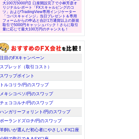
大100万5000円】口座開設完了で小林芳彦オ
リジナルレポート「FXスキャルピングのコ
ツ」およびTradingView専用インジケーター
「コバスキャインジ」当日プレゼント＆専用
フォームからの申込と合計1万通貨以上の新規
取引で5000円キャッシュバック！さらに取引
量に応じて最大100万円のチャンスも！
注目のFXキャンペーン
スプレッド（取引コスト）
スワップポイント
トルコリラ/円のスワップ
メキシコペソ/円のスワップ
チェココルナ/円のスワップ
ハンガリーフォリント/円のスワップ
ポーランドズロチ/円のスワップ
羊飼いが選んだ初心者にやさしいFX口座
少額で取引できるFX口座