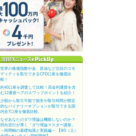
世界の株価指数や金、原油など注目のコモ
ディティを取引できるCFD口座を徹底比
較！
約40口座を調査して比較！高金利通貨を含
む12通貨ペアのスワップポイントを紹介！
少額から取引可能で損失や取引時間が限定
的なバイナリーオプションが取引できる国
内全7口座を徹底比較。
なぜあなたのダウ理論は機能しないのか？
田向宏行が導く「ダウ理論マスター講座」
～時間軸の基礎知識と実践編～ 【9/5（土）
会場+オンライン同時開催】