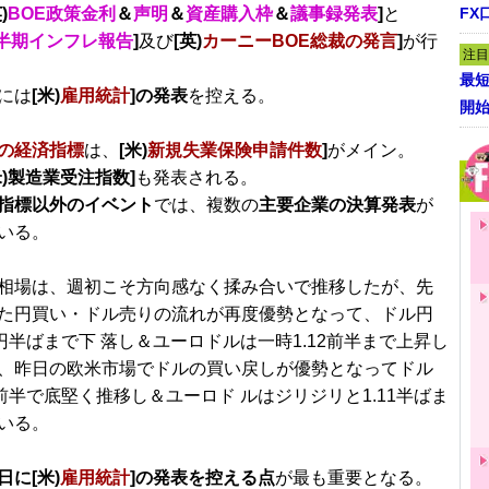
)
BOE政策金利
＆
声明
＆
資産購入枠
＆
議事録発表
]
と
FX
四半期インフレ報告
]
及び
[英)
カーニーBOE総裁の発言
]
が行
注目
最短
には
[米)
雇用統計
]の発表
を控える。
開
の経済指標
は、
[米)
新規失業保険申請件数
]
がメイン。
米)製造業受注指数]
も発表される。
指標以外のイベント
では、複数の
主要企業の決算発表
が
いる。
相場は、週初こそ方向感なく揉み合いで推移したが、先
た円買い・ドル売りの流れが再度優勢となって、ドル円
0円半ばまで下 落し＆ユーロドルは一時1.12前半まで上昇し
、昨日の欧米市場でドルの買い戻しが優勢となってドル
円前半で底堅く推移し＆ユーロド ルはジリジリと1.11半ばま
いる。
日に[米)
雇用統計
]の発表を控える点
が最も重要となる。