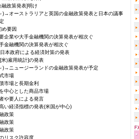
J金融政策発表]明け
/1～)→オーストラリアと英国の金融政策発表と日本の議事
定
初め要因
要企業や大手金融機関の決算発表が相次ぐ
手金融機関の決算発表が相次ぐ
)に日本政府による経済対策の発表
に[米)雇用統計]の発表
/8～)→ニュージーランドの金融政策発表が予定
式市場
債市場と長期金利
を中心とした商品市場
者や要人による発言
高い経済指標の発表(米国が中心)
融政策
融政策
融政策
のリスク許容度