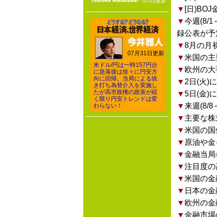
07/21更新
▼
[日)BO
▼
今週(8
録公表が予
▼
8月の月
07月31日更新
▼
米国の主
米ドル/円は一時157円台
▼
欧州の大
に急落後は徐々に円安方
向に回帰。当局による抜
▼
2日(火
き打ち為替介入を実施し
たが高市政権の政策が続
▼
5日(金)
く限り円安トレンドは変
▼
来週(8
わらない！
▼
主要な株
▼
米国の国
▼
原油や金
▼
金融当局
▼
注目度の
▼
米国の金
▼
日本の金
▼
欧州の金
▼
金融市場