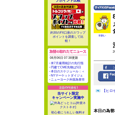
プポイント比較
約30のFX口座のスワップ
羊飼い
ポイントを調査して比
較！
2
08月06日 07:38更新
米7月雇用統計の先行指
円建てCME先物は5日
本日のスケジュール：＜
NYマーケットダイジェ
ニューヨーク外国為替市
【ヒロ
当サイト限定
キャンペーン実施中
本日の為替
初心者にうれしい無料オ