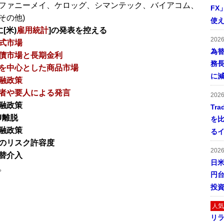
ファニーメイ、ケロッグ、シマンテック、バイアコム、
FX
その他)
使え
[米)
雇用統計
]の発表を控える
202
式市場
為
債市場と長期金利
務
を中心とした商品市場
に
融政策
者や要人による発言
202
融政策
Tr
U離脱
を
融政策
る
のリスク許容度
202
替介入
日米
。
円
投
人気
リ