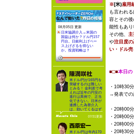
※
[米)
雇用
も言われる
容とその後
能性もあり
08月05日 更新
日米協調介入→米国の
その他、
主
国益は何か？ドル円157
円台。日銀利上げペー
や
注目度の
ス上げざるを得ない
い・ドル売
か。投資戦略は？
■□■
本日の
米ドル/円が165円を
突破するのは難しい
・10時30
とみる！ 金利差で考
えれば近年の円安の
→発表での
進行は異例で、正当
化できない。日米が
連携した為替介入
・20時00
は、効いてくるはず
・20時00
07/31更新
・20時00
・20時30
米ドル/円は年内170