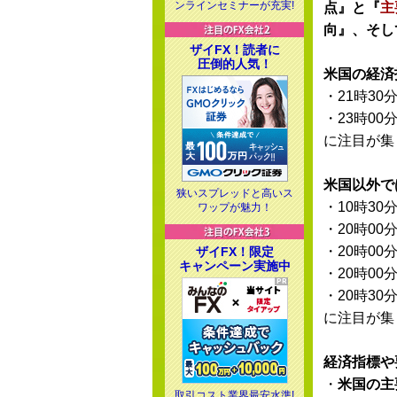
ンラインセミナーが充実!
点』と『
主
向』、そし
ザイFX！読者に
圧倒的人気！
米国の経済
・21時30
・23時00
に注目が集
米国以外で
狭いスプレッドと高いス
・10時30
ワップが魅力！
・20時00
・20時00
ザイFX！限定
キャンペーン実施中
・20時00
・20時30
に注目が集
経済指標や
・
米国の主
取引コスト業界最安水準!