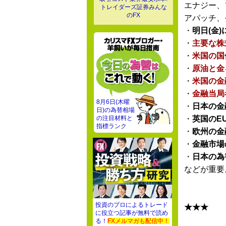
エナジー、
トレイダーズ証券みんな
のFX
アパッチ、
・
明日(金)に
・
主要な株
・
米国の国
・
原油と金
・
米国の金
・
金融当局
8月6日(木曜
・
日本の金
日)の為替相場
の注目材料と
・
英国のE
指標ランク
・
欧州の金
・
金融市場
・
日本の為
などが重要
投資のプロによるトレード
★★★
に役立つ記事が無料で読め
る！
FXメルマガも配信中！