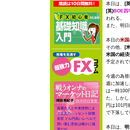
本日は、
[英
[英)
BOE
われる。
また、明日
本日の
米国
その他、
[
米国の経済
予定されて
今週の為替
週に加速し
は一時10
た。しかし
08月05日更新
円は101
為替介入と中東情勢にま
で下落して
で言及のベッセント財務
長官 ドル円高いレベルで
買い進む意欲は確かに減
本日は、
明
退だが