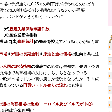
市場の予想通りに0.25％の利下げが行われるのかどう
票でのEU離脱決定後の影響はどうなのかが重要
よ、ポンドが大きく動くキッカケに
分：
米)
新規失業保険申請件数
分：
米)製造業受注指数
明日に[米)
雇用統計
]の発表を控えて
どう動くかが最も重
市場
＆
米国の長期金利
＆
原油と金の価格
の動向
と共に注
い米国の経済指標
の発表
での影響は未知数、先週・今週
済指標で為替相場の反応はまちまちとなっている
の欧米市場でドルの買い戻しが優勢となったが、引き続
強まっている
円買い・ドル売りの流れ
にも注目
～の週の為替相場の焦点(ユーロドル及びドル円が中心)
MC金融政策発表]明け