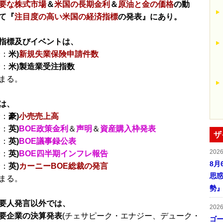
要な株式市場
＆
米国の長期金利
＆
原油と金の価格
の動
て『
注目度の高い米国の経済指標
の発表』にあり。
指標及びイベントは、
分：
米)
新規失業保険申請件数
分：
米)製造業受注指数
まる。
は、
分：
豪)
小売売上高
分：
英)
BOE政策金利
＆
声明
＆
資産購入枠発表
ザ
分：
英)
BOE議事録公表
202
分：
英)
BOE四半期インフレ報告
8月
分：
英)
カーニーBOE総裁の発言
思惑
まる。
勢
要人発言以外では、
202
要企業の決算発表
(チェサピーク・エナジー、デューク・
ゴー