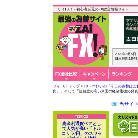
ザイFX！ - 初心者必見のFX総合情報サイト
2026年8月5
日本時間22時5
ザイFX！トップ
>
FX・羊飼いの「今日の為替はこ
向』、そして『注目度の高い米国の経済指標の発表
当サイト
高金利通貨ペアとし
て人気が高い「トル
コリラ/円」のスワッ