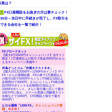
口座は？
FX口座開設をお急ぎの方は要チェック！
！
30分～当日中に手続きが完了し、FX取引を
始できる会社を一覧で紹介！
FXブロードネット
【最大6万3000円キャッシュバック】当サイト
限定！1万通貨以上の取引で現金3000円がもら
えるキャンペーン実施中！
外為どっとコム「外貨ネクストネオ」
【最大101万2000円＋1200FXポイント】ザイ
FX！から口座開設後、FX口座で1万通貨以上
の取引1回で5000円+らくらくFX積立1回以上
定期買付で3000円。さらにらくらくFX積立開
設200FXポイント＆定期買付1回以上で
1000FXポイント。さらに取引量に応じて最大
100万円に加え、スクール受講と理解度テスト
合格などで1000円、CFD開設と取引で最大
4000円！
ヒロセ通商「LION FX」
キャッシュバック増
額
ＮＥＷ！