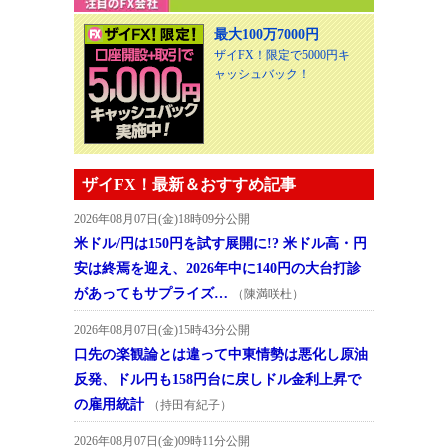
最大100万7000円
ザイFX！限定で5000円キ
ャッシュバック！
ザイFX！最新＆おすすめ記事
2026年08月07日(金)18時09分公開
米ドル/円は150円を試す展開に!? 米ドル高・円
安は終焉を迎え、2026年中に140円の大台打診
があってもサプライズ…
（陳満咲杜）
2026年08月07日(金)15時43分公開
口先の楽観論とは違って中東情勢は悪化し原油
反発、ドル円も158円台に戻しドル金利上昇で
の雇用統計
（持田有紀子）
2026年08月07日(金)09時11分公開