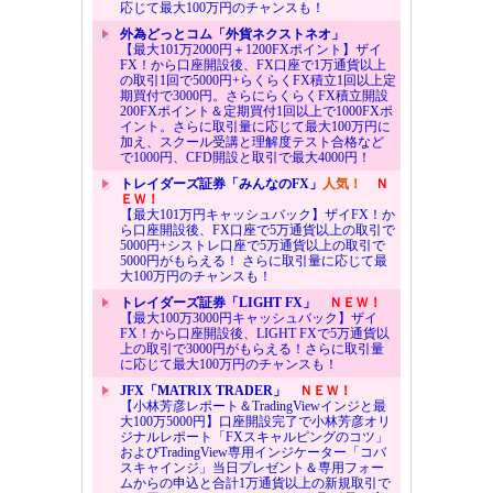
応じて最大100万円のチャンスも！
外為どっとコム「外貨ネクストネオ」
【最大101万2000円＋1200FXポイント】ザイ
FX！から口座開設後、FX口座で1万通貨以上
の取引1回で5000円+らくらくFX積立1回以上定
期買付で3000円。さらにらくらくFX積立開設
200FXポイント＆定期買付1回以上で1000FXポ
イント。さらに取引量に応じて最大100万円に
加え、スクール受講と理解度テスト合格など
で1000円、CFD開設と取引で最大4000円！
トレイダーズ証券「みんなのFX」
人気！
Ｎ
ＥＷ！
【最大101万円キャッシュバック】ザイFX！か
ら口座開設後、FX口座で5万通貨以上の取引で
5000円+シストレ口座で5万通貨以上の取引で
5000円がもらえる！ さらに取引量に応じて最
大100万円のチャンスも！
トレイダーズ証券「LIGHT FX」
ＮＥＷ！
【最大100万3000円キャッシュバック】ザイ
FX！から口座開設後、LIGHT FXで5万通貨以
上の取引で3000円がもらえる！さらに取引量
に応じて最大100万円のチャンスも！
JFX「MATRIX TRADER」
ＮＥＷ！
【小林芳彦レポート＆TradingViewインジと最
大100万5000円】口座開設完了で小林芳彦オリ
ジナルレポート「FXスキャルピングのコツ」
およびTradingView専用インジケーター「コバ
スキャインジ」当日プレゼント＆専用フォー
ムからの申込と合計1万通貨以上の新規取引で