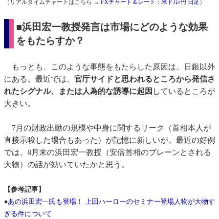
（リアルタイムチャートはこちら →
FXチャート＆レート：米ドル/円 日足
）
■浜田宏一教授発言は市場にどのような効果
をもたらすか？
もっとも、このような事態をもたらした原因は、日銀以外
にある。最近では、
官庁サイドと思われるところから発信さ
れたシグナル、または人為的な誘導に起因
しているところが
大きい。
7月の財政出動の規模や中身に関するリーク（首相本人が
直接示唆した場合もあった）が記憶に新しいが、最近の好例
では、8月末の浜田宏一教授（安倍首相のブレーンとされる
大物）の話が効いていたかと思う。
【参考記事】
●
あの浜田宏一氏も登場！ 上田ハーローのセミナー登場人物が大物す
ぎる件について