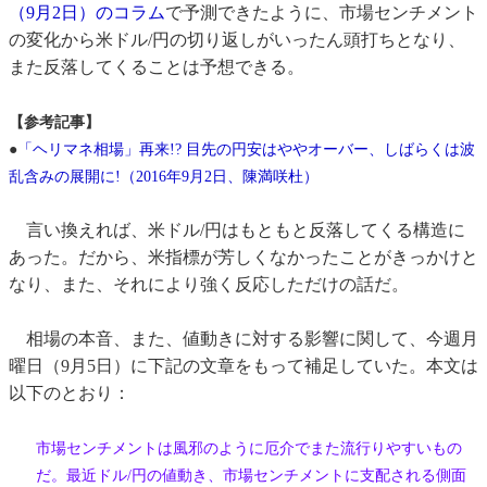
（9月2日）のコラム
で予測できたように、市場センチメント
の変化から米ドル/円の切り返しがいったん頭打ちとなり、
また反落してくることは予想できる。
【参考記事】
●
「ヘリマネ相場」再来!? 目先の円安はややオーバー、しばらくは波
乱含みの展開に!（2016年9月2日、陳満咲杜）
言い換えれば、米ドル/円はもともと反落してくる構造に
あった。だから、米指標が芳しくなかったことがきっかけと
なり、また、それにより強く反応しただけの話だ。
相場の本音、また、値動きに対する影響に関して、今週月
曜日（9月5日）に下記の文章をもって補足していた。本文は
以下のとおり：
市場センチメントは風邪のように厄介でまた流行りやすいもの
だ。最近ドル/円の値動き、市場センチメントに支配される側面