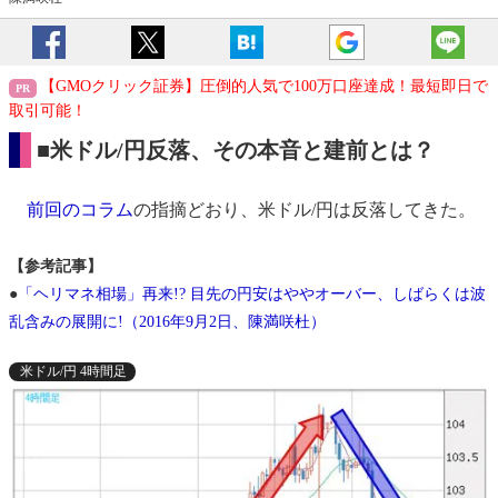
【GMOクリック証券】圧倒的人気で100万口座達成！最短即日で
取引可能！
■米ドル/円反落、その本音と建前とは？
前回のコラム
の指摘どおり、米ドル/円は反落してきた。
【参考記事】
●
「ヘリマネ相場」再来!? 目先の円安はややオーバー、しばらくは波
乱含みの展開に!（2016年9月2日、陳満咲杜）
米ドル/円 4時間足