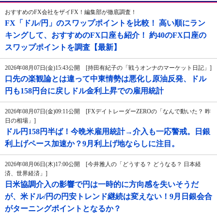
おすすめのFX会社をザイFX！編集部が徹底調査！
FX「ドル/円」のスワップポイントを比較！ 高い順にラン
キングして、おすすめのFX口座も紹介！ 約40のFX口座の
スワップポイントを調査【最新】
2026年08月07日(金)15:43公開 [持田有紀子の「戦うオンナのマーケット日記」]
口先の楽観論とは違って中東情勢は悪化し原油反発、ドル
円も158円台に戻しドル金利上昇での雇用統計
2026年08月07日(金)09:11公開 [FXデイトレーダーZEROの「なんで動いた？ 昨
日の相場」]
ドル円158円半ば！今晩米雇用統計→介入も一応警戒。日銀
利上げペース加速か？9月利上げ地ならしに注目。
2026年08月06日(木)17:00公開 [今井雅人の「どうする？ どうなる？ 日本経
済、世界経済」]
日米協調介入の影響で円は一時的に方向感を失いそうだ
が、米ドル/円の円安トレンド継続は変えない！9月日銀会合
がターニングポイントとなるか？