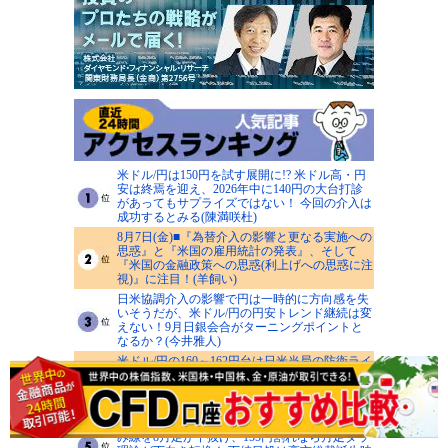
米ドル/円は150円を試す展開に!? 米ドル高・円
安は終焉を迎え、2026年中に140円の大台打診
があってもサプライズではない！ 今回の介入は
成功するとみる(陳満咲杜)
8月7日(金)■『為替介入の影響と更なる実施への
思惑』と『米国の雇用統計の発表』、そして
『米国の金融政策への思惑(利上げへの思惑に注
視)』に注目！(羊飼い)
日米協調介入の影響で円は一時的に方向感を失
いそうだが、米ドル/円の円安トレンド継続は変
えない！9月日銀会合がターニングポイントと
なるか？(今井雅人)
米ドル/円の160～162円台は日米当局の防衛ライ
ンに！ GW介入時安値155円、神田シーリング
152円が下値めど、押し目買いから戻り売り戦
略へ(西原宏一)
米ドル/円は155円が最大の分岐点！ 7月足の包
み線を8月足が下抜け、155円割れなら月足ダウ