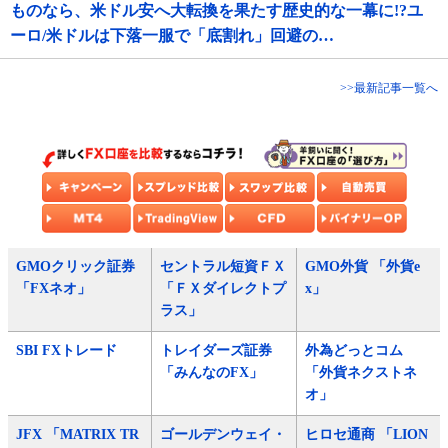
ものなら、米ドル安へ大転換を果たす歴史的な一幕に!?ユ
ーロ/米ドルは下落一服で「底割れ」回避の…
>>最新記事一覧へ
GMOクリック証券
セントラル短資ＦＸ
GMO外貨 「外貨e
「FXネオ」
「ＦＸダイレクトプ
x」
ラス」
SBI FXトレード
トレイダーズ証券
外為どっとコム
「みんなのFX」
「外貨ネクストネ
オ」
JFX 「MATRIX TR
ゴールデンウェイ・
ヒロセ通商 「LION