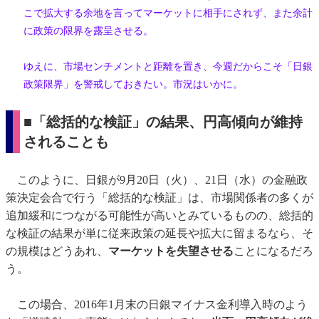
こで拡大する余地を言ってマーケットに相手にされず、また余計
に政策の限界を露呈させる。
ゆえに、市場センチメントと距離を置き、今週だからこそ「日銀
政策限界」を警戒しておきたい。市況はいかに。
■「総括的な検証」の結果、円高傾向が維持
されることも
このように、日銀が9月20日（火）、21日（水）の金融政
策決定会合で行う「総括的な検証」は、市場関係者の多くが
追加緩和につながる可能性が高いとみているものの、総括的
な検証の結果が単に従来政策の延長や拡大に留まるなら、そ
の規模はどうあれ、
マーケットを失望させる
ことになるだろ
う。
この場合、2016年1月末の日銀マイナス金利導入時のよう