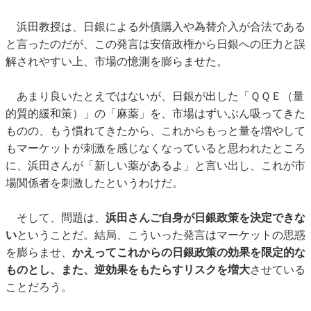
浜田教授は、日銀による外債購入や為替介入が合法である
と言ったのだが、この発言は安倍政権から日銀への圧力と誤
解されやすい上、市場の憶測を膨らませた。
あまり良いたとえではないが、日銀が出した「ＱＱＥ（量
的質的緩和策）」の「麻薬」を、市場はずいぶん吸ってきた
ものの、もう慣れてきたから、これからもっと量を増やして
もマーケットが刺激を感じなくなっていると思われたところ
に、浜田さんが「新しい薬があるよ」と言い出し、これが市
場関係者を刺激したというわけだ。
そして、問題は、
浜田さんご自身が日銀政策を決定できな
い
ということだ。結局、こういった発言はマーケットの思惑
を膨らませ、
かえってこれからの日銀政策の効果を限定的な
ものとし、また、逆効果をもたらすリスクを増大
させている
ことだろう。