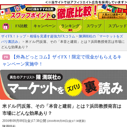
FX比較
キャンペーン
ランキング
スワップ
スプレッド
ザイFX！トップ
>
相場を見通す超強力FXコラム
>
陳満咲杜の「マーケットをズ
バリ裏読み」
> 米ドル/円反落、その「本音と建前」とは？浜田教授発言は市場に
どんな効果あり？
【外為どっとコム】ザイFX！限定で現金がもらえるキ
ャンペーン実施中！
米ドル/円反落、その「本音と建前」とは？
浜田教授発言は
市場にどんな効果あり？
2016年09月09日(金)17:38公開
[2016年09月09日(金)17:38更新]
陳満咲杜