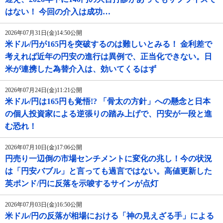
はない！ 今回の介入は成功…
2026年07月31日(金)14:50公開
米ドル/円が165円を突破するのは難しいとみる！ 金利差で
考えれば近年の円安の進行は異例で、正当化できない。日
米が連携した為替介入は、効いてくるはず
2026年07月24日(金)11:21公開
米ドル/円は165円も覚悟!? 「骨太の方針」への懸念と日本
の個人投資家による逆張りの踏み上げで、円安が一段と進
む恐れ！
2026年07月10日(金)17:06公開
円売り一辺倒の市場センチメントに変化の兆し！今の状況
は「円安バブル」と言っても過言ではない。高値更新した
英ポンド/円に反落を示唆するサインが点灯
2026年07月03日(金)16:50公開
米ドル/円の反落が相場における「神の見えざる手」による