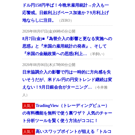
ドル円158円半ば！今晩米雇用統計→介入も一
応警戒。日銀利上げペース加速か？9月利上げ
地ならしに注目。
（ZERO）
2026年08月07日(金)06時45分公開
8月7日(金)■『為替介入の影響と更なる実施への
思惑』と『米国の雇用統計の発表』、そして
『米国の金融政策への思惑(利上…
（羊飼い）
2026年08月06日(木)17時00分公開
日米協調介入の影響で円は一時的に方向感を失
いそうだが、米ドル/円の円安トレンド継続は変
えない！9月日銀会合がターニング…
（今井雅
人）
TradingView（トレーディングビュー）
人気！
の有料機能を無料で使う裏ワザ？ 人気のチャー
ト分析ツールを賢く使う方法がココに！
高いスワップポイントが狙える「トルコ
人気！