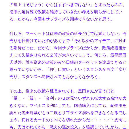
の俎上（そじょう）からはずすべきではない」と述べたものの、
従来の延長線で政策を維持していきたい考えを明らかにしてい
る。だから、今回もサプライズを期待できないかと思う。
何しろ、マーケットは従来の政策の延長だけでは満足しない。円
売りを仕掛けていたのがあくまで「それ以外のアイデア」に対す
る期待だった。だから、今回サプライズばかりか、政策総括後か
えって失望させられる公算が大きいでしょう。何しろ、最早黒田
氏以外、誰も従来の政策のみで日銀のターゲットを達成できると
思っていないから、「押し目買い」というスタンスが再度「戻り
売り」スタンスへ途転されてもおかしくなかろう。
その上、従来の政策を延長されても、黒田さんが言うほど
「量」・「質」・「金利」の３次元でいずれも拡大する余地が大
きくない。マイナス金利にしても、国債購入にしても、副作用を
認めた黒田総裁がもう二度とサプライズ演出をできなくなるでし
ょう。切れるカードのすべてを切れたからだ・・・・・・皮肉に
も、氏はかねてから「戦力の逐次投入」を強調していたから、こ