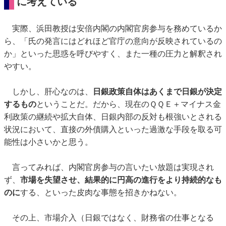
に考えている
実際、浜田教授は安倍内閣の内閣官房参与を務めているか
ら、「氏の発言にはどれほど官庁の意向が反映されているの
か」といった思惑を呼びやすく、また一種の圧力と解釈され
やすい。
しかし、肝心なのは、
日銀政策自体はあくまで日銀が決定
するもの
ということだ。だから、現在のＱＱＥ＋マイナス金
利政策の継続や拡大自体、日銀内部の反対も根強いとされる
状況において、直接の外債購入といった過激な手段を取る可
能性は小さいかと思う。
言ってみれば、内閣官房参与の言いたい放題は実現され
ず、
市場を失望させ、結果的に円高の進行をより持続的なも
のに
する、といった皮肉な事態を招きかねない。
その上、市場介入（日銀ではなく、財務省の仕事となる