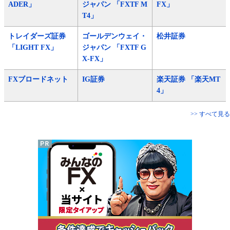
ADER」
ジャパン 「FXTF M
FX」
T4」
トレイダーズ証券
ゴールデンウェイ・
松井証券
「LIGHT FX」
ジャパン 「FXTF G
X-FX」
FXブロードネット
IG証券
楽天証券 「楽天MT
4」
>> すべて見る