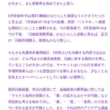
が大きく、また変動率を高めてきたと思う。
6月安値98.95は英EU離脱がもたらした過度なリスクオフだった
と言えば、7月高値107.50までの反騰、所謂「ヘリマネ」へ過度
な期待だったことと解釈される。その延長線で、8月安値99.44ま
での下落、「日銀政策限界論」がもたらした反動と見れば、足元
の「日銀外債購入」観測もかなり怪しい。
そもそも先週末米雇用統計、9月利上げを示唆する内容ではなか
ったが、ドル/円はその後高値更新、日銀に対する期待が主導し
ているところが大きいのでは。マーケットはいつも行き過ぎで、
市場関係者らはいつも思惑ばかりを膨らませるなら、少なくとも
目先またオーバーシュートしている疑いが濃厚だ。
黒田日銀総裁、本日の講演にて、金融政策の限界論に対しては
「マイナス金利の深掘りも、『量』の拡大もまだ十分可能」など
否定的な考えを改めて示し、「量」・「質」・「金利」の３次元
でいずれも拡大が可能とした。また「それ以外のアイデアも議論