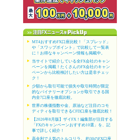
MT4おすすめFX口座比較！「スプレッド」
や「スワップポイント」で比較して一覧表
に！お得なキャンペーン情報も掲載中。
当サイトで紹介している全FX会社のキャン
ペーンを掲載！たくさんのFX会社のキャン
ペーンから比較検討したい方は是非チェッ
ク！
少額から取引可能で損失や取引時間が限定
的なバイナリーオプションが取引できる国
内全7口座を徹底比較。
世界の株価指数や金、原油など注目のコモ
ディティを取引できるCFD口座を徹底比較！
【2026年8月版】ザイFX！編集部が注目する
「FXのキャンペーンおすすめ10選」を、記
事で詳しく紹介！
高金利で人気のトルコリラ。 約30のFX口座