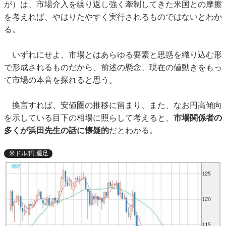
が）は、市場介入を繰り返し強く牽制してきた米国との摩擦
を考えれば、やはりたやすく実行されるものではないとわか
る。
いずれにせよ、市場とはあらゆる要素と思惑を織り込む形
で形成されるものだから、前述の懸念、現在の値動きをもっ
て市場の本音を探れると思う。
換言すれば、安値圏の推移に留まり、また、なお円高傾向
を示している目下の相場に照らして考えると、
市場関係者の
多くが浜田先生の話に懐疑的
だとわかる。
米ドル/円 週足