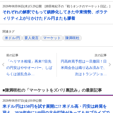
2026年08月06日(木)15:29公開 [持田有紀子の「戦うオンナのマーケット日記」]
それぞれの解釈でもって鎮静化してきた中東情勢、ボラテ
ィリティ上がりかけたドル円またも膠着
関連タグ
米ドル/円
要人発言
マーケット
陳満咲杜
前の記事
次の記事
「ヘリマネ相場」再来!?目先
円高終焉予想は一旦撤回！日
の円安はややオーバー、しば
米両会合は織り込み済みで、
らくは波乱含み…
次はトランプショ…
■陳満咲杜の「マーケットをズバリ裏読み」の最新記事
2026年08月07日(金)18:09公開
米ドル/円は150円を試す展開に!? 米ドル高・円安は終焉を
迎え、2026年中に140円の大台打診があってもサプライズで