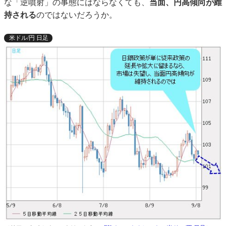
な「逆噴射」の事態にはならなくても、
当面、円高傾向が維
持される
のではないだろうか。
米ドル/円 日足