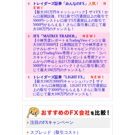
トレイダーズ証券「みんなのFX」
人気！
Ｎ
ＥＷ！
【最大101万円キャッシュバック】ザイFX！か
ら口座開設後、FX口座で5万通貨以上の取引で
5000円+シストレ口座で5万通貨以上の取引で
5000円がもらえる！ さらに取引量に応じて最
大100万円のチャンスも！
JFX「MATRIX TRADER」
ＮＥＷ！
【小林芳彦レポート＆TradingViewインジと最
大100万5000円】口座開設完了で小林芳彦オリ
ジナルレポート「FXスキャルピングのコツ」
およびTradingView専用インジケーター「コバ
スキャインジ」当日プレゼント＆専用フォー
ムからの申込と合計1万通貨以上の新規取引で
5000円キャッシュバック！さらに取引量に応
じて最大100万円のチャンスも！
トレイダーズ証券「LIGHT FX」
ＮＥＷ！
【最大100万3000円キャッシュバック】ザイ
FX！から口座開設後、LIGHT FXで5万通貨以
上の取引で3000円がもらえる！さらに取引量
に応じて最大100万円のチャンスも！
注目のFXキャンペーン
スプレッド（取引コスト）