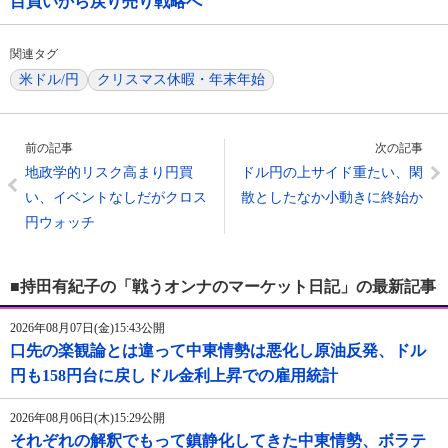
目買いから戻り売り戦略へ
関連タグ
米ドル/円
クリスマス休暇・年末年始
前の記事
次の記事
地政学的リスク高まり円買
ドル円の上サイド重たい、閑
い、イベントなしだがクロス
散としたなか小動きに終始か
円ウォッチ
■持田有紀子の「戦うオンナのマーケット日記」の最新記事
2026年08月07日(金)15:43公開
口先の楽観論とは違って中東情勢は悪化し原油反発、ドル
円も158円台に戻しドル金利上昇での雇用統計
2026年08月06日(木)15:29公開
それぞれの解釈でもって鎮静化してきた中東情勢、ボラテ