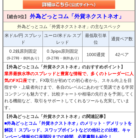
外為どっとコム「外貨ネクストネオ」
【総合3位】
外為どっとコム「外貨ネクストネオ」の主なスペック
米ドル/円 スプレッ
ユーロ/米ドル スプ
最低取引単
通貨ペア数
ド
レッド
位
0.2銭原則固定
0.3pips原則固定
1000通貨
42ペア
(9-27時・例外あり)
(9-27時・例外あり)
【外為どっとコム「外貨ネクストネオ」のおすすめポイント】
業界最狭水準のスプレッドと豊富な情報で、多くのトレーダーに人
気のFX口座
です。FX取引が初めての初心者から、スキル向上を目
指す中・上級者向けまで、各自のレベルにあわせて受講できる学習
コンテンツも魅力です。比較チャートや相場の先行きを予測してく
れる機能など、取引をサポートしてくれるツールも充実していま
す。
【外為どっとコム「外貨ネクストネオ」の関連記事】
■外為どっとコム「外貨ネクストネオ」のメリット・デメリットを
解説！ スプレッド、スワップポイントなどの他社との比較、キャ
ンペーン情報や口座開設までの時間、必要書類も紹介！