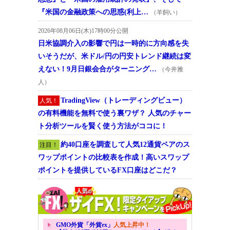
『米国の金融政策への思惑(利上…
（羊飼い）
2026年08月06日(木)17時00分公開
日米協調介入の影響で円は一時的に方向感を失
いそうだが、米ドル/円の円安トレンド継続は変
えない！9月日銀会合がターニング…
（今井雅
人）
TradingView（トレーディングビュー）
人気！
の有料機能を無料で使う裏ワザ？ 人気のチャー
ト分析ツールを賢く使う方法がココに！
約40口座を調査して人気12通貨ペアのス
注目！
ワップポイントの比較表を作成！高いスワップ
ポイントを提供しているFX口座はどこだ？
GMO外貨「外貨ex」
人気上昇中！