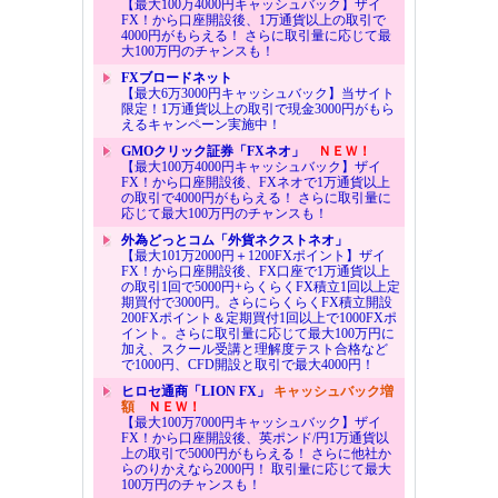
【最大100万4000円キャッシュバック】ザイ
FX！から口座開設後、1万通貨以上の取引で
4000円がもらえる！ さらに取引量に応じて最
大100万円のチャンスも！
FXブロードネット
【最大6万3000円キャッシュバック】当サイト
限定！1万通貨以上の取引で現金3000円がもら
えるキャンペーン実施中！
GMOクリック証券「FXネオ」
ＮＥＷ！
【最大100万4000円キャッシュバック】ザイ
FX！から口座開設後、FXネオで1万通貨以上
の取引で4000円がもらえる！ さらに取引量に
応じて最大100万円のチャンスも！
外為どっとコム「外貨ネクストネオ」
【最大101万2000円＋1200FXポイント】ザイ
FX！から口座開設後、FX口座で1万通貨以上
の取引1回で5000円+らくらくFX積立1回以上定
期買付で3000円。さらにらくらくFX積立開設
200FXポイント＆定期買付1回以上で1000FXポ
イント。さらに取引量に応じて最大100万円に
加え、スクール受講と理解度テスト合格など
で1000円、CFD開設と取引で最大4000円！
ヒロセ通商「LION FX」
キャッシュバック増
額
ＮＥＷ！
【最大100万7000円キャッシュバック】ザイ
FX！から口座開設後、英ポンド/円1万通貨以
上の取引で5000円がもらえる！ さらに他社か
らのりかえなら2000円！ 取引量に応じて最大
100万円のチャンスも！