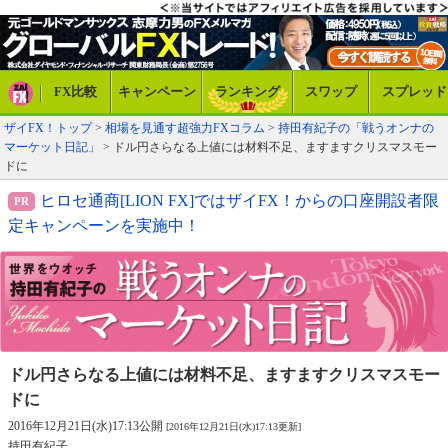
FX比較
キャンペーン
ランキング
スワップ
スプレッド
ザイFX！トップ
>
相場を見通す超強力FXコラム
>
持田有紀子の「戦うオンナの
マーケット日記」
> ドル円さらなる上値には材料不足、ますますクリスマスモー
ドに
ヒロセ通商[LION FX]ではザイFX！からの口座開設者限
定キャンペーンを実施中！
ドル円さらなる上値には材料不足、
ますますクリスマスモー
ドに
2016年12月21日(水)17:13公開
[2016年12月21日(水)17:13更新]
持田有紀子