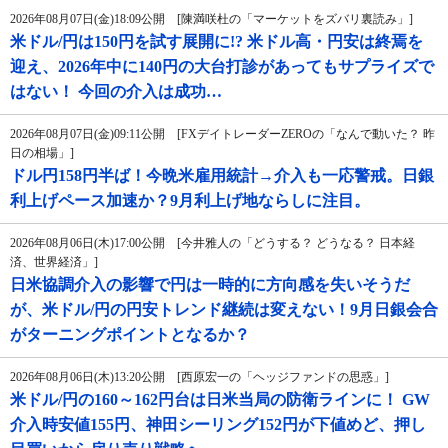
2026年08月07日(金)18:09公開 [陳満咲杜の「マーケットをズバリ裏読み」]
米ドル/円は150円を試す展開に!? 米ドル高・円安は終焉を
迎え、2026年中に140円の大台打診があってもサプライズで
はない！ 今回の介入は成功…
2026年08月07日(金)09:11公開 [FXデイトレーダーZEROの「なんで動いた？ 昨
日の相場」]
ドル円158円半ば！今晩米雇用統計→介入も一応警戒。日銀
利上げペース加速か？9月利上げ地ならしに注目。
2026年08月06日(木)17:00公開 [今井雅人の「どうする？ どうなる？ 日本経
済、世界経済」]
日米協調介入の影響で円は一時的に方向感を失いそうだ
が、米ドル/円の円安トレンド継続は変えない！9月日銀会合
がターニングポイントとなるか？
2026年08月06日(木)13:20公開 [西原宏一の「ヘッジファンドの思惑」]
米ドル/円の160～162円台は日米当局の防衛ラインに！ GW
介入時安値155円、神田シーリング152円が下値めど、押し