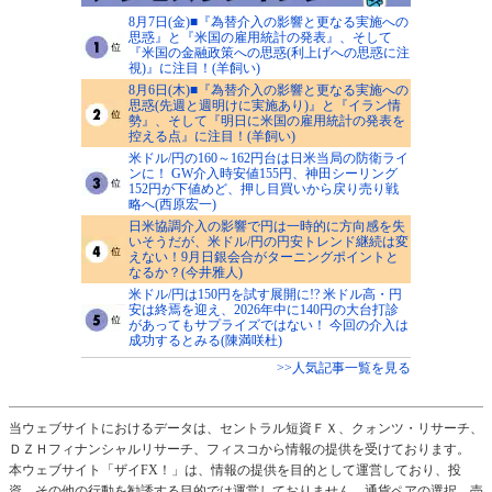
8月7日(金)■『為替介入の影響と更なる実施への
思惑』と『米国の雇用統計の発表』、そして
『米国の金融政策への思惑(利上げへの思惑に注
視)』に注目！(羊飼い)
8月6日(木)■『為替介入の影響と更なる実施への
思惑(先週と週明けに実施あり)』と『イラン情
勢』、そして『明日に米国の雇用統計の発表を
控える点』に注目！(羊飼い)
米ドル/円の160～162円台は日米当局の防衛ライ
ンに！ GW介入時安値155円、神田シーリング
152円が下値めど、押し目買いから戻り売り戦
略へ(西原宏一)
日米協調介入の影響で円は一時的に方向感を失
いそうだが、米ドル/円の円安トレンド継続は変
えない！9月日銀会合がターニングポイントと
なるか？(今井雅人)
米ドル/円は150円を試す展開に!? 米ドル高・円
安は終焉を迎え、2026年中に140円の大台打診
があってもサプライズではない！ 今回の介入は
成功するとみる(陳満咲杜)
>>人気記事一覧を見る
当ウェブサイトにおけるデータは、セントラル短資ＦＸ、クォンツ・リサーチ、
ＤＺＨフィナンシャルリサーチ、フィスコから情報の提供を受けております。
本ウェブサイト「ザイFX！」は、情報の提供を目的として運営しており、投
資、その他の行動を勧誘する目的では運営しておりません。通貨ペアの選択、売