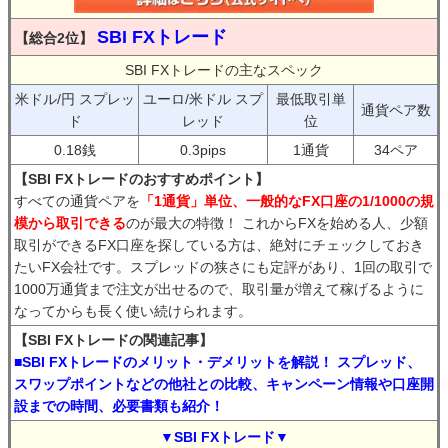
SBI FXトレード
【総合2位】
SBI FXトレードの主なスペック
米ドル/円 スプレッ
ユーロ/米ドル スプ
最低取引単
通貨ペア数
ド
レッド
位
0.18銭
0.3pips
1通貨
34ペア
【SBI FXトレードのおすすめポイント】
すべての通貨ペアを
「1通貨」単位、一般的なFX口座の1/1000の規
模から取引できる
のが最大の特徴！ これからFXを始める人、少額
取引ができるFX口座を探している方は、絶対にチェックしておき
たいFX会社です。スプレッドの狭さにも定評があり、1回の取引で
1000万通貨まで注文が出せるので、取引量が増えて稼げるように
なってからも長く使い続けられます。
【SBI FXトレードの関連記事】
■SBI FXトレードのメリット・デメリットを解説！ スプレッド、
スワップポイントなどの他社との比較、キャンペーン情報や口座開
設までの時間、必要書類も紹介！
▼SBI FXトレード▼