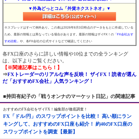
▼外為どっとコム「外貨ネクストネオ」▼
※スプレッドはすべて例外あり。この表は2026年8月3日時点のデータをもとに作成している
ため、最新の情報とは異なっている場合があります。最新の情報はザイFX！の
「FX会社おす
すめ比較」
や、各FX会社の公式サイトなどで確認してください
各FX口座のさらに詳しい情報や10位までの全ランキング
は、以下よりご覧ください。
【※関連記事はこちら！】
⇒
FXトレーダーのリアルな声を反映！ ザイFX！読者が選ん
だ「おすすめFX会社」人気ランキング！
■持田有紀子の「戦うオンナのマーケット日記」の関連記事
おすすめのFX会社をザイFX！編集部が徹底調査！
FX「ドル/円」のスワップポイントを比較！ 高い順にラン
キングして、おすすめのFX口座も紹介！ 約40のFX口座の
スワップポイントを調査【最新】