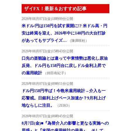
ザイFX！最新＆おすすめ記事
2026年08月07日(金)18時09分公開
米ドル/円は150円を試す展開に!? 米ドル高・円
安は終焉を迎え、2026年中に140円の大台打診
があってもサプライズ…
（陳満咲杜）
2026年08月07日(金)15時43分公開
口先の楽観論とは違って中東情勢は悪化し原油
反発、ドル円も158円台に戻しドル金利上昇で
の雇用統計
（持田有紀子）
2026年08月07日(金)09時11分公開
ドル円158円半ば！今晩米雇用統計→介入も一
応警戒。日銀利上げペース加速か？9月利上げ
地ならしに注目。
（ZERO）
2026年08月07日(金)06時45分公開
8月7日(金)■『為替介入の影響と更なる実施への
思惑』と『米国の雇用統計の発表』、そして