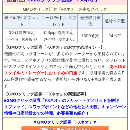
【総合1位】
GMOクリック証券「FXネオ」の主なスペック
米ドル/円 スプレッ
ユーロ/米ドル スプ
最低取引単
通貨ペア数
ド
レッド
位
0.2銭原則固定
0.3pips原則固定
1000通貨
24ペア
(9-27時・例外あり)
(9-27時・例外あり)
【GMOクリック証券「FXネオ」のおすすめポイント】
機能性の高い取引ツールが、多くのトレーダーから支持されていま
す。特に、スマホアプリの操作性が非常に優れており、スプレッド
やスワップポイントなどのスペック面も申し分ないため、
あらゆる
スタイルのトレーダーにおすすめの口座
です。取引環境の良さをF
X口座選びで優先するなら、選択肢から外せないFX口座と言えま
す。
【GMOクリック証券「FXネオ」の関連記事】
■GMOクリック証券「FXネオ」のメリット・デメリットを解説！
スプレッド、スワップポイントなどの他社との比較、キャンペーン
情報や口座開設までの時間、必要書類も紹介！
▼GMOクリック証券「FXネオ」▼