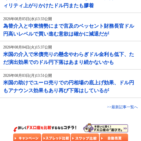
ィリティ上がりかけたドル円またも膠着
2026年08月05日(水)13:33公開
為替介入と中東情勢にまで言及のベッセント財務長官ドル
円高いレベルで買い進む意欲は確かに減退だが
2026年08月04日(火)15:37公開
米国の介入で米債売りの懸念やわらぎドル金利も低下、た
だ演出効果でのドル円下落はあまり続かないかも
2026年08月03日(月)13:51公開
米国の助けでユーロ売りでの円相場の底上げ効果、ドル円
もアナウンス効果もあり再び下落はしているが
>>最新記事一覧へ