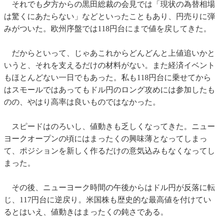
それでも夕方からの黒田総裁の会見では「現状の為替相場
は驚くにあたらない」などといったこともあり、円売りに弾
みがついた。欧州序盤では118円台にまで値を戻してきた。
だからといって、じゃあこれからどんどんと上値追いかと
いうと、それを支えるだけの材料がない。また経済イベント
もほとんどない一日でもあった。私も118円台に乗せてから
はスモールではあってもドル円のロング攻めには参加したも
のの、やはり高率は良いものではなかった。
スピードはのろいし、値動きも乏しくなってきた。ニュー
ヨークオープンの頃にはまったくの興味薄となってしまっ
て、ポジションを新しく作るだけの意気込みもなくなってし
まった。
その後、ニューヨーク時間の午後からはドル円が反落に転
じ、117円台に逆戻り。米国株も歴史的な最高値を付けてい
るとはいえ、値動きはまったくの鈍さである。