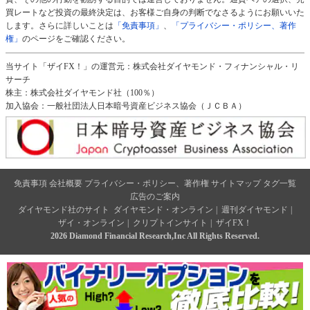
買レートなど投資の最終決定は、お客様ご自身の判断でなさるようにお願いいた
します。さらに詳しいことは
「免責事項」
、
「プライバシー・ポリシー、著作
権」
のページをご確認ください。
当サイト「ザイFX！」の運営元：株式会社ダイヤモンド・フィナンシャル・リ
サーチ
株主：株式会社ダイヤモンド社（100％）
加入協会：一般社団法人日本暗号資産ビジネス協会（ＪＣＢＡ）
免責事項
会社概要
プライバシー・ポリシー、著作権
サイトマップ
タグ一覧
広告のご案内
ダイヤモンド社のサイト
ダイヤモンド・オンライン
|
週刊ダイヤモンド
|
ザイ・オンライン
|
クリプトインサイト
|
ザイFX！
2026 Diamond Financial Research,Inc All Rights Reserved.