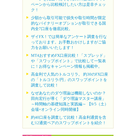
ペーンから比較検討したい方は是非チェッ
ク！
少額から取引可能で損失や取引時間が限定
的なバイナリーオプションが取引できる国
内全7口座を徹底比較。
ザイFX！では簡単なアンケート調査を行な
っております。お手数おかけしますがご協
力をお願いいたします！
MT4おすすめFX口座比較！「スプレッド」
や「スワップポイント」で比較して一覧表
に！お得なキャンペーン情報も掲載中。
高金利で人気のトルコリラ。 約30のFX口座
の「トルコリラ/円」のスワップポイントを
調査して比較！
なぜあなたのダウ理論は機能しないのか？
田向宏行が導く「ダウ理論マスター講座」
～時間軸の基礎知識と実践編～ 【9/5（土）
会場+オンライン同時開催】
約40口座を調査して比較！高金利通貨を含
む12通貨ペアのスワップポイントを紹介！