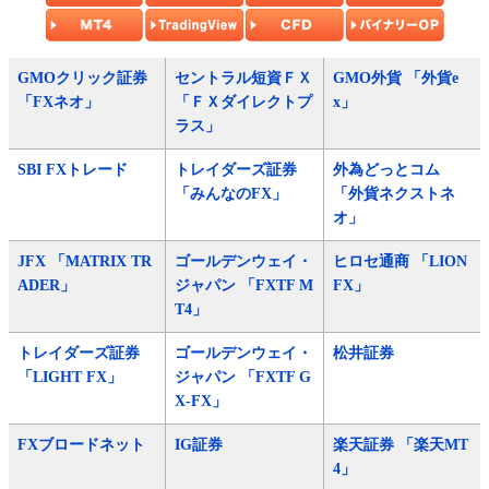
GMOクリック証券
セントラル短資ＦＸ
GMO外貨 「外貨e
「FXネオ」
「ＦＸダイレクトプ
x」
ラス」
SBI FXトレード
トレイダーズ証券
外為どっとコム
「みんなのFX」
「外貨ネクストネ
オ」
JFX 「MATRIX TR
ゴールデンウェイ・
ヒロセ通商 「LION
ADER」
ジャパン 「FXTF M
FX」
T4」
トレイダーズ証券
ゴールデンウェイ・
松井証券
「LIGHT FX」
ジャパン 「FXTF G
X-FX」
FXブロードネット
IG証券
楽天証券 「楽天MT
4」