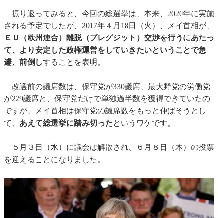
振り返ってみると、今回の総選挙は、本来、2020年に実施
される予定でしたが、2017年４月18日（火）、メイ首相が、
ＥＵ（欧州連合）離脱（ブレグジット）交渉を行うにあたっ
て、より安定した政権運営をしていきたいということで急
遽、前倒し
することを表明。
改選前の議席数は、保守党が330議席、最大野党の労働党
が229議席と、保守党だけで単独過半数を獲得できていたの
ですが、メイ首相は保守党の議席数をもっと伸ばそうとし
て、
あえて総選挙に踏み切った
というワケです。
５月３日（水）に議会は解散され、６月８日（木）の投票
を迎えることになりました。