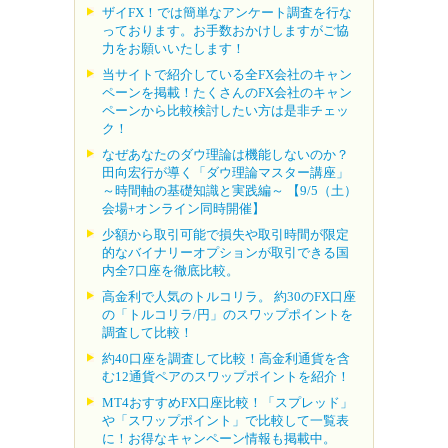
ザイFX！では簡単なアンケート調査を行な
っております。お手数おかけしますがご協
力をお願いいたします！
当サイトで紹介している全FX会社のキャン
ペーンを掲載！たくさんのFX会社のキャン
ペーンから比較検討したい方は是非チェッ
ク！
なぜあなたのダウ理論は機能しないのか？
田向宏行が導く「ダウ理論マスター講座」
～時間軸の基礎知識と実践編～ 【9/5（土）
会場+オンライン同時開催】
少額から取引可能で損失や取引時間が限定
的なバイナリーオプションが取引できる国
内全7口座を徹底比較。
高金利で人気のトルコリラ。 約30のFX口座
の「トルコリラ/円」のスワップポイントを
調査して比較！
約40口座を調査して比較！高金利通貨を含
む12通貨ペアのスワップポイントを紹介！
MT4おすすめFX口座比較！「スプレッド」
や「スワップポイント」で比較して一覧表
に！お得なキャンペーン情報も掲載中。