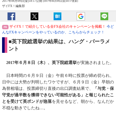
2017年06月09日(金)18:17公開
[2017年06月09日(金)18:17更新]
ザイFX！編集部
ザイFX！で紹介している全FX会社のキャンペーンを掲載！
今ど
んなFXキャンペーンをやっているのか、こちらからチェック！
■英下院総選挙の結果は、ハング・パーラメ
ント
2017年６月８日（木）、英下院総選挙
が実施されました。
日本時間の６月９日（金）午前６時に投票が締め切られ、
日中には大勢が判明したワケですが、６月９日（金）早朝の
為替相場は、投票締切り直後の出口調査結果で、
「与党・保
守党が過半数を獲得できない可能性がある」と報じられたこ
とを受けて英ポンドが急落
を見せるなど、朝から、なんだか
不穏な動きでしたね…。