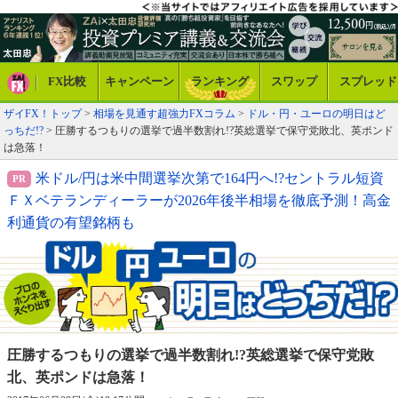
FX比較
キャンペーン
ランキング
スワップ
スプレッド
ザイFX！トップ
>
相場を見通す超強力FXコラム
>
ドル・円・ユーロの明日はど
っちだ!?
> 圧勝するつもりの選挙で過半数割れ!?英総選挙で保守党敗北、英ポンド
は急落！
米ドル/円は米中間選挙次第で164円へ!?セントラル短資
ＦＸベテランディーラーが2026年後半相場を徹底予測！高金
利通貨の有望銘柄も
圧勝するつもりの選挙で過半数割れ!?
英総選挙で保守党敗
北、英ポンドは急落！