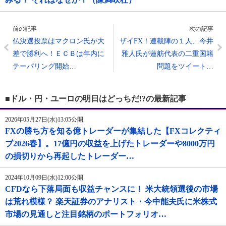
前の記事
次の記事
仏決選投票はマクロン氏が大
ザイFX！連載陣の１人、今井
差で勝利へ！ＥＣＢは年内に
雅人氏が蓮舫代表の二重国籍
テーパリング開始…
問題をツイート…
■ドル・円・ユーロの明日はどっちだ!?の最新記事
2026年05月27日(水)13:05公開
FXの勝ち方を知る億トレーダーが集結した【FXコレクティ
ブ2026春】。17億円の収益を上げたトレーダーや8000万円
の損切りから再起したトレーダー…
2024年10月09日(水)12:00公開
CFDなら下落局面も収益チャンスに！ 米大統領選後の市場
は荒れ模様？ 楽天証券のアナリスト・今中能夫氏に米株式
市場の見通しと注目銘柄のポートフォリオ…