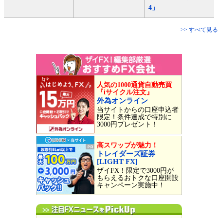
4」
>> すべて見る
人気の1000通貨自動売買
『iサイクル注文』
外為オンライン
当サイトからの口座申込者
限定！条件達成で特別に
3000円プレゼント！
高スワップが魅力！
トレイダーズ証券
[LIGHT FX]
ザイFX！限定で3000円が
もらえるおトクな口座開設
キャンペーン実施中！