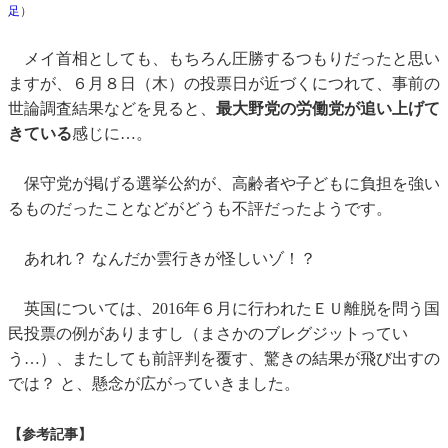
足
）
メイ首相としても、もちろん圧勝するつもりだったと思い
ますが、６月８日（木）の投票日が近づくにつれて、事前の
世論調査結果などを見ると、
最大野党の労働党が追い上げて
きている
感じに…。
保守党が掲げる選挙公約が、高齢者や子どもに負担を強い
るものだったことなどがどうも不評だったようです。
あれれ？ なんだか雲行きが怪しいゾ！？
英国については、2016年６月に行われたＥＵ離脱を問う国
民投票の例がありますし（まさかのブレグジットってい
う…）、またしても前評判を覆す、驚きの結果が飛び出すの
では？ と、懸念が広がっていきました。
【参考記事】