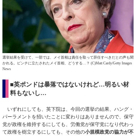
選挙結果を受けて、一部では、メイ首相は責任を取って辞任すべきだとの声も聞
かれる。ピンチに立たされたメイ首相、どうする…？ (C)Matt Cardy/Getty Images
News
■英ポンドは暴落ではないけれど…明るい材
料もないし…
いずれにしても、英下院は、今回の選挙の結果、ハング・
パーラメントを招いたことに変わりはありませんので、保守
党が政権を維持するにしても、労働党が保守党になり代わっ
て政権を樹立するにしても、その他の
小規模政党の協力が不