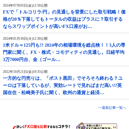
2024年07月05日(金)12:50公開
FXで「トルコリラ/円」の見通しを背景にした取引戦略！価
格が20％下落してもトータルの収益はプラスに？取引する
ならスワップポイントが高いFX口座がお…
2024年01月30日(火)12:30公開
1米ドル＝125円も!? 2024年の相場環境を総点検！！3人の専
門家に聞く、FX・株式・コモディティの見通し。日経平均
3万7000円台、金（ゴール…
2022年10月21日(金)19:35公開
一方的な円売りは、「ポスト黒田」でそろそろ終わる？ユ
ーロは下落しているが、実効レートで見ればまだ高い!?英
国在住・松崎美子氏に聞く、欧州の通貨と経済…
>>最新記事一覧へ