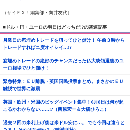
（ザイＦＸ！編集部・向井友代）
■ドル・円・ユーロの明日はどっちだ!?の関連記事
月曜日の窓埋めトレードを狙ってひと儲け！ 午前３時から
トレードすればニ度オイシイ…!?
窓埋めトレードの絶好のチャンスだった仏大統領選後のユ
ーロ相場でひと儲け！
緊急特集：ＥＵ離脱・英国国民投票まとめ。まさかのＥＵ
離脱で世界に激震
英国・欧州・米国のビッグイベント集中！6月8日は何が起
こるかわからない……!?（西原宏一＆大橋ひろこ）
過去２回の米利上げ後は米ドル安に…。 でも今回は違うと
みる！ それはなぜか？（陳満咲杜）