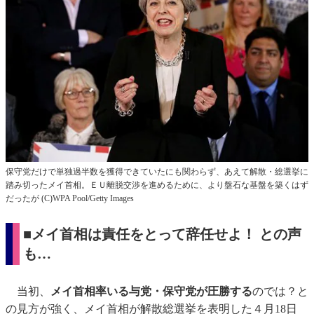
保守党だけで単独過半数を獲得できていたにも関わらず、あえて解散・総選挙に
踏み切ったメイ首相。ＥＵ離脱交渉を進めるために、より盤石な基盤を築くはず
だったが (C)WPA Pool/Getty Images
■メイ首相は責任をとって辞任せよ！ との声
も…
当初、
メイ首相率いる与党・保守党が圧勝する
のでは？と
の見方が強く、メイ首相が解散総選挙を表明した４月18日