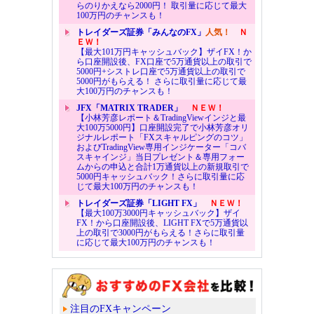
らのりかえなら2000円！ 取引量に応じて最大
100万円のチャンスも！
トレイダーズ証券「みんなのFX」
人気！
Ｎ
ＥＷ！
【最大101万円キャッシュバック】ザイFX！か
ら口座開設後、FX口座で5万通貨以上の取引で
5000円+シストレ口座で5万通貨以上の取引で
5000円がもらえる！ さらに取引量に応じて最
大100万円のチャンスも！
JFX「MATRIX TRADER」
ＮＥＷ！
【小林芳彦レポート＆TradingViewインジと最
大100万5000円】口座開設完了で小林芳彦オリ
ジナルレポート「FXスキャルピングのコツ」
およびTradingView専用インジケーター「コバ
スキャインジ」当日プレゼント＆専用フォー
ムからの申込と合計1万通貨以上の新規取引で
5000円キャッシュバック！さらに取引量に応
じて最大100万円のチャンスも！
トレイダーズ証券「LIGHT FX」
ＮＥＷ！
【最大100万3000円キャッシュバック】ザイ
FX！から口座開設後、LIGHT FXで5万通貨以
上の取引で3000円がもらえる！さらに取引量
に応じて最大100万円のチャンスも！
注目のFXキャンペーン