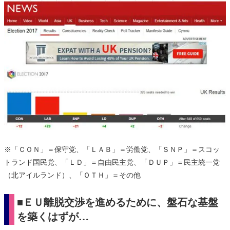
※「ＣＯＮ」＝保守党、「ＬＡＢ」＝労働党、「ＳＮＰ」＝スコッ
トランド国民党、「ＬＤ」＝自由民主党、「ＤＵＰ」＝民主統一党
（北アイルランド）、「ＯＴＨ」＝その他
■ＥＵ離脱交渉を進めるために、盤石な基盤
を築くはずが…