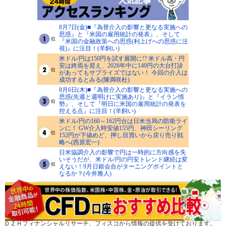
8月7日(金)■『為替介入の影響と更なる実施への
思惑』と『米国の雇用統計の発表』、そして
『米国の金融政策への思惑(利上げへの思惑に注
視)』に注目！(羊飼い)
米ドル/円は150円を試す展開に!? 米ドル高・円
安は終焉を迎え、2026年中に140円の大台打診
があってもサプライズではない！ 今回の介入は
成功するとみる(陳満咲杜)
8月6日(木)■『為替介入の影響と更なる実施への
思惑(先週と週明けに実施あり)』と『イラン情
勢』、そして『明日に米国の雇用統計の発表を
控える点』に注目！(羊飼い)
米ドル/円の160～162円台は日米当局の防衛ライ
ンに！ GW介入時安値155円、神田シーリング
152円が下値めど、押し目買いから戻り売り戦
略へ(西原宏一)
日米協調介入の影響で円は一時的に方向感を失
いそうだが、米ドル/円の円安トレンド継続は変
えない！9月日銀会合がターニングポイントと
なるか？(今井雅人)
>>人気記事一覧を見る
当ウェブサイトにおけるデータは、セントラル短資ＦＸ、クォンツ・リサーチ、
ＤＺＨフィナンシャルリサーチ、フィスコから情報の提供を受けております。