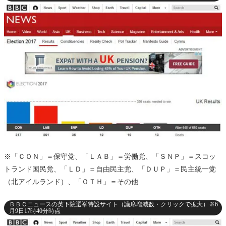
※「ＣＯＮ」＝保守党、「ＬＡＢ」＝労働党、「ＳＮＰ」＝スコッ
トランド国民党、「ＬＤ」＝自由民主党、「ＤＵＰ」＝民主統一党
（北アイルランド）、「ＯＴＨ」＝その他
ＢＢＣニュースの英下院選挙特設サイト（議席増減数・クリックで拡大）※6
月9日17時40分時点