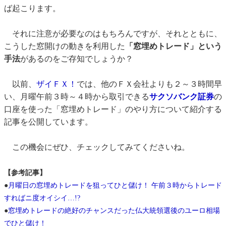
ば起こります。
それに注意が必要なのはもちろんですが、それとともに、
こうした窓開けの動きを利用した
「窓埋めトレード」という
手法
があるのをご存知でしょうか？
以前、
ザイＦＸ！
では、他のＦＸ会社よりも２～３時間早
い、月曜午前３時～４時から取引できる
サクソバンク証券
の
口座を使った「窓埋めトレード」のやり方について紹介する
記事を公開しています。
この機会にぜひ、チェックしてみてくださいね。
【参考記事】
●
月曜日の窓埋めトレードを狙ってひと儲け！ 午前３時からトレード
すればニ度オイシイ…!?
●
窓埋めトレードの絶好のチャンスだった仏大統領選後のユーロ相場
でひと儲け！