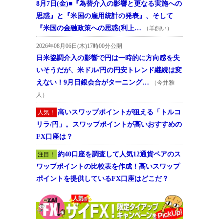
8月7日(金)■『為替介入の影響と更なる実施への
思惑』と『米国の雇用統計の発表』、そして
『米国の金融政策への思惑(利上…
（羊飼い）
2026年08月06日(木)17時00分公開
日米協調介入の影響で円は一時的に方向感を失
いそうだが、米ドル/円の円安トレンド継続は変
えない！9月日銀会合がターニング…
（今井雅
人）
高いスワップポイントが狙える「トルコ
人気！
リラ/円」。スワップポイントが高いおすすめの
FX口座は？
約40口座を調査して人気12通貨ペアのス
注目！
ワップポイントの比較表を作成！高いスワップ
ポイントを提供しているFX口座はどこだ？