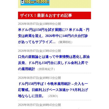
ザイFX！最新＆おすすめ記事
2026年08月07日(金)18時09分公開
米ドル/円は150円を試す展開に!? 米ドル高・円
安は終焉を迎え、2026年中に140円の大台打診
があってもサプライズ…
（陳満咲杜）
2026年08月07日(金)15時43分公開
口先の楽観論とは違って中東情勢は悪化し原油
反発、ドル円も158円台に戻しドル金利上昇で
の雇用統計
（持田有紀子）
2026年08月07日(金)09時11分公開
ドル円158円半ば！今晩米雇用統計→介入も一
応警戒。日銀利上げペース加速か？9月利上げ
地ならしに注目。
（ZERO）
2026年08月07日(金)06時45分公開