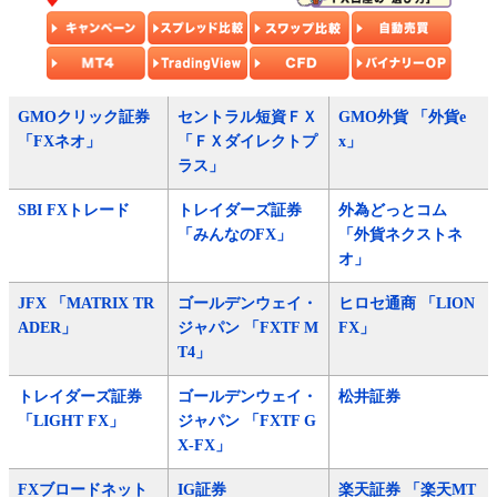
GMOクリック証券
セントラル短資ＦＸ
GMO外貨 「外貨e
「FXネオ」
「ＦＸダイレクトプ
x」
ラス」
SBI FXトレード
トレイダーズ証券
外為どっとコム
「みんなのFX」
「外貨ネクストネ
オ」
JFX 「MATRIX TR
ゴールデンウェイ・
ヒロセ通商 「LION
ADER」
ジャパン 「FXTF M
FX」
T4」
トレイダーズ証券
ゴールデンウェイ・
松井証券
「LIGHT FX」
ジャパン 「FXTF G
X-FX」
FXブロードネット
IG証券
楽天証券 「楽天MT