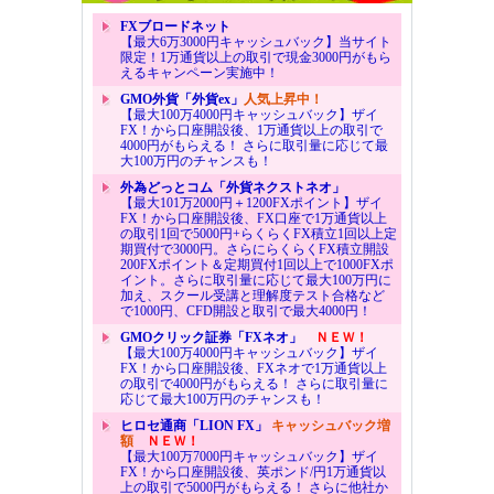
FXブロードネット
【最大6万3000円キャッシュバック】当サイト
限定！1万通貨以上の取引で現金3000円がもら
えるキャンペーン実施中！
GMO外貨「外貨ex」
人気上昇中！
【最大100万4000円キャッシュバック】ザイ
FX！から口座開設後、1万通貨以上の取引で
4000円がもらえる！ さらに取引量に応じて最
大100万円のチャンスも！
外為どっとコム「外貨ネクストネオ」
【最大101万2000円＋1200FXポイント】ザイ
FX！から口座開設後、FX口座で1万通貨以上
の取引1回で5000円+らくらくFX積立1回以上定
期買付で3000円。さらにらくらくFX積立開設
200FXポイント＆定期買付1回以上で1000FXポ
イント。さらに取引量に応じて最大100万円に
加え、スクール受講と理解度テスト合格など
で1000円、CFD開設と取引で最大4000円！
GMOクリック証券「FXネオ」
ＮＥＷ！
【最大100万4000円キャッシュバック】ザイ
FX！から口座開設後、FXネオで1万通貨以上
の取引で4000円がもらえる！ さらに取引量に
応じて最大100万円のチャンスも！
ヒロセ通商「LION FX」
キャッシュバック増
額
ＮＥＷ！
【最大100万7000円キャッシュバック】ザイ
FX！から口座開設後、英ポンド/円1万通貨以
上の取引で5000円がもらえる！ さらに他社か