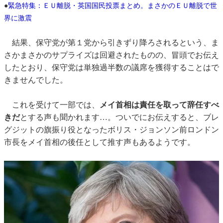
●
緊急特集：ＥＵ離脱・英国国民投票まとめ。まさかのＥＵ離脱で世
界に激震
結果、保守党が第１党から引きずり降ろされるという、ま
さかまさかのサプライズは回避されたものの、冒頭でお伝え
したとおり、保守党は単独過半数の議席を獲得することはで
きませんでした。
これを受けて一部では、
メイ首相は責任を取って辞任すべ
きだ
とする声も聞かれます…。ついでにお伝えすると、ブレ
グジットの旗振り役となったボリス・ジョンソン前ロンドン
市長をメイ首相の後任として推す声もあるようです。