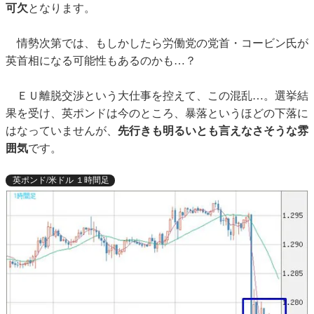
可欠
となります。
情勢次第では、もしかしたら労働党の党首・コービン氏が
英首相になる可能性もあるのかも…？
ＥＵ離脱交渉という大仕事を控えて、この混乱…。選挙結
果を受け、英ポンドは今のところ、暴落というほどの下落に
はなっていませんが、
先行きも明るいとも言えなさそうな雰
囲気
です。
英ポンド/米ドル １時間足