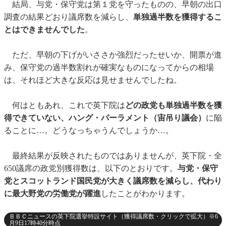
結局、与党・保守党は第１党を守ったものの、早朝の出口
調査の結果どおり議席数を減らし、
単独過半数を獲得するこ
とはできませんでした
。
ただ、早朝の下げがいささか強烈だったせいか、開票が進
み、保守党の過半数割れが確実なものになってからの相場
は、それほど大きな反応は見せませんでしたね。
何はともあれ、これで英下院は
どの政党も単独過半数を獲
得できていない、ハング・パーラメント（宙吊り議会）
に陥
ることに…。どうなっちゃうんでしょうか…。
最終結果が反映されたものではありませんが、英下院・全
650議席の政党別獲得数は、以下のとおりです。
与党・保守
党とスコットランド国民党が大きく議席数を減らし、代わり
に最大野党の労働党が躍進
したことがわかります。
ＢＢＣニュースの英下院選挙特設サイト（獲得議席数・クリックで拡大）※6
月9日17時40分時点