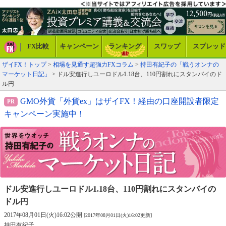
FX比較
キャンペーン
ランキング
スワップ
スプレッド
ザイFX！トップ
>
相場を見通す超強力FXコラム
>
持田有紀子の「戦うオンナの
マーケット日記」
> ドル安進行しユーロドル1.18台、110円割れにスタンバイのド
ル円
GMO外貨「外貨ex」はザイFX！経由の口座開設者限定
キャンペーン実施中！
ドル安進行しユーロドル1.18台、
110円割れにスタンバイの
ドル円
2017年08月01日(火)16:02公開
[2017年08月01日(火)16:02更新]
持田有紀子