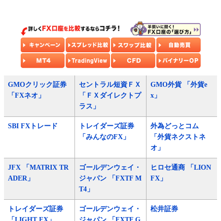
GMOクリック証券
セントラル短資ＦＸ
GMO外貨 「外貨e
「FXネオ」
「ＦＸダイレクトプ
x」
ラス」
SBI FXトレード
トレイダーズ証券
外為どっとコム
「みんなのFX」
「外貨ネクストネ
オ」
JFX 「MATRIX TR
ゴールデンウェイ・
ヒロセ通商 「LION
ADER」
ジャパン 「FXTF M
FX」
T4」
トレイダーズ証券
ゴールデンウェイ・
松井証券
「LIGHT FX」
ジャパン 「FXTF G