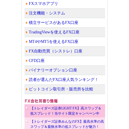
FXスマホアプリ
注文機能・システム
積立サービスがあるFX口座
TradingViewを使えるFX口座
MT4やMT5を使えるFX口座
FX自動売買（シストレ）口座
CFD口座
バイナリーオプション口座
読者が選んだFX口座人気ランキング！
ビットコイン取引所・販売所を比較
【トレイダーズ証券LIGHT FX】高スワップ＆
低スプレッド！当サイト限定キャンペーン中
【トレイダーズ証券みんなのFX】最高水準の高
スワップ＆最狭水準の低スプレッドが魅力！