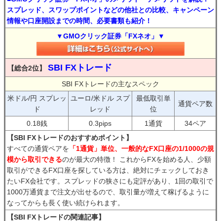
スプレッド、スワップポイントなどの他社との比較、キャンペーン
情報や口座開設までの時間、必要書類も紹介！
▼GMOクリック証券「FXネオ」▼
SBI FXトレード
【総合2位】
SBI FXトレードの主なスペック
米ドル/円 スプレッ
ユーロ/米ドル スプ
最低取引単
通貨ペア数
ド
レッド
位
0.18銭
0.3pips
1通貨
34ペア
【SBI FXトレードのおすすめポイント】
すべての通貨ペアを
「1通貨」単位、一般的なFX口座の1/1000の規
模から取引できる
のが最大の特徴！ これからFXを始める人、少額
取引ができるFX口座を探している方は、絶対にチェックしておき
たいFX会社です。スプレッドの狭さにも定評があり、1回の取引で
1000万通貨まで注文が出せるので、取引量が増えて稼げるように
なってからも長く使い続けられます。
【SBI FXトレードの関連記事】