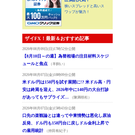
狭いスプレッドと高いス
ワップが魅力！
ザイFX！最新＆おすすめ記事
2026年08月09日(日)17時52分公開
【8月10日～の週】為替相場の注目材料スケジ
ュールと焦点
（羊飼い）
2026年08月07日(金)18時09分公開
米ドル/円は150円を試す展開に!? 米ドル高・円
安は終焉を迎え、2026年中に140円の大台打診
があってもサプライズ…
（陳満咲杜）
2026年08月07日(金)15時43分公開
口先の楽観論とは違って中東情勢は悪化し原油
反発、ドル円も158円台に戻しドル金利上昇で
の雇用統計
（持田有紀子）