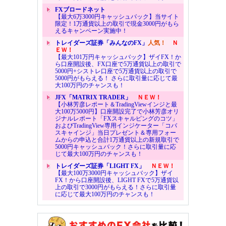
FXブロードネット
【最大6万3000円キャッシュバック】当サイト
限定！1万通貨以上の取引で現金3000円がもら
えるキャンペーン実施中！
トレイダーズ証券「みんなのFX」
人気！
Ｎ
ＥＷ！
【最大101万円キャッシュバック】ザイFX！か
ら口座開設後、FX口座で5万通貨以上の取引で
5000円+シストレ口座で5万通貨以上の取引で
5000円がもらえる！ さらに取引量に応じて最
大100万円のチャンスも！
JFX「MATRIX TRADER」
ＮＥＷ！
【小林芳彦レポート＆TradingViewインジと最
大100万5000円】口座開設完了で小林芳彦オリ
ジナルレポート「FXスキャルピングのコツ」
およびTradingView専用インジケーター「コバ
スキャインジ」当日プレゼント＆専用フォー
ムからの申込と合計1万通貨以上の新規取引で
5000円キャッシュバック！さらに取引量に応
じて最大100万円のチャンスも！
トレイダーズ証券「LIGHT FX」
ＮＥＷ！
【最大100万3000円キャッシュバック】ザイ
FX！から口座開設後、LIGHT FXで5万通貨以
上の取引で3000円がもらえる！さらに取引量
に応じて最大100万円のチャンスも！