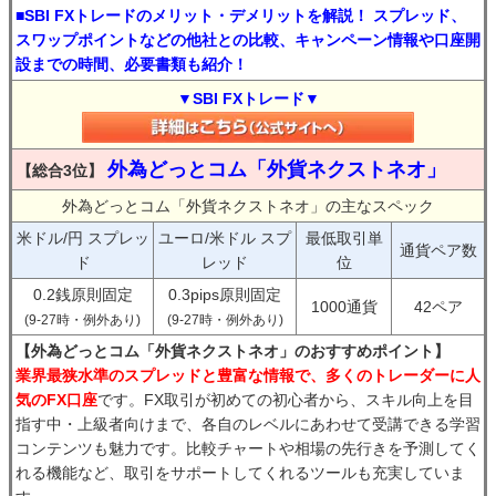
■SBI FXトレードのメリット・デメリットを解説！ スプレッド、
スワップポイントなどの他社との比較、キャンペーン情報や口座開
設までの時間、必要書類も紹介！
▼SBI FXトレード▼
外為どっとコム「外貨ネクストネオ」
【総合3位】
外為どっとコム「外貨ネクストネオ」の主なスペック
米ドル/円 スプレッ
ユーロ/米ドル スプ
最低取引単
通貨ペア数
ド
レッド
位
0.2銭原則固定
0.3pips原則固定
1000通貨
42ペア
(9-27時・例外あり)
(9-27時・例外あり)
【外為どっとコム「外貨ネクストネオ」のおすすめポイント】
業界最狭水準のスプレッドと豊富な情報で、多くのトレーダーに人
気のFX口座
です。FX取引が初めての初心者から、スキル向上を目
指す中・上級者向けまで、各自のレベルにあわせて受講できる学習
コンテンツも魅力です。比較チャートや相場の先行きを予測してく
れる機能など、取引をサポートしてくれるツールも充実していま