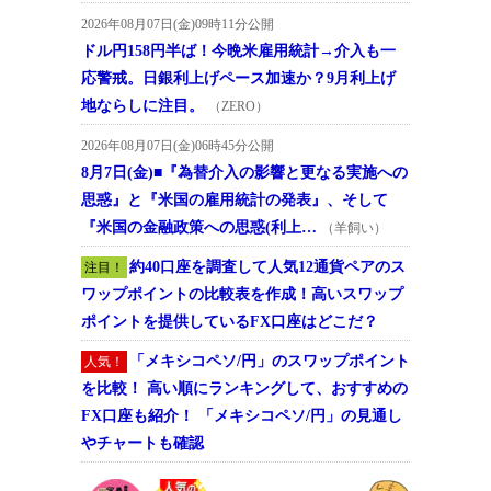
2026年08月07日(金)09時11分公開
ドル円158円半ば！今晩米雇用統計→介入も一
応警戒。日銀利上げペース加速か？9月利上げ
地ならしに注目。
（ZERO）
2026年08月07日(金)06時45分公開
8月7日(金)■『為替介入の影響と更なる実施への
思惑』と『米国の雇用統計の発表』、そして
『米国の金融政策への思惑(利上…
（羊飼い）
約40口座を調査して人気12通貨ペアのス
注目！
ワップポイントの比較表を作成！高いスワップ
ポイントを提供しているFX口座はどこだ？
「メキシコペソ/円」のスワップポイント
人気！
を比較！ 高い順にランキングして、おすすめの
FX口座も紹介！ 「メキシコペソ/円」の見通し
やチャートも確認