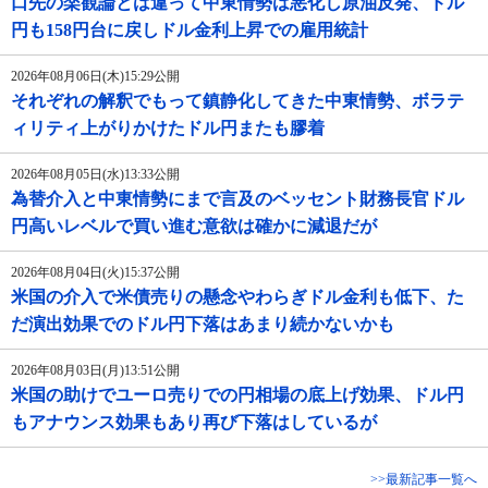
口先の楽観論とは違って中東情勢は悪化し原油反発、ドル
円も158円台に戻しドル金利上昇での雇用統計
2026年08月06日(木)15:29公開
それぞれの解釈でもって鎮静化してきた中東情勢、ボラテ
ィリティ上がりかけたドル円またも膠着
2026年08月05日(水)13:33公開
為替介入と中東情勢にまで言及のベッセント財務長官ドル
円高いレベルで買い進む意欲は確かに減退だが
2026年08月04日(火)15:37公開
米国の介入で米債売りの懸念やわらぎドル金利も低下、た
だ演出効果でのドル円下落はあまり続かないかも
2026年08月03日(月)13:51公開
米国の助けでユーロ売りでの円相場の底上げ効果、ドル円
もアナウンス効果もあり再び下落はしているが
>>最新記事一覧へ