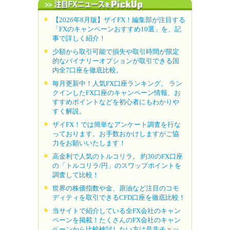
【2026年8月版】ザイFX！編集部が注目する
「FXのキャンペーンおすすめ10選」を、記
事で詳しく紹介！
少額から取引可能で損失や取引時間が限定
的なバイナリーオプションが取引できる国
内全7口座を徹底比較。
毎月更新中！人気FX口座ランキング。 ラン
クインしたFX口座のキャンペーン情報、お
すすめポイントなどを初心者にもわかりや
すく解説。
ザイFX！では簡単なアンケート調査を行な
っております。お手数おかけしますがご協
力をお願いいたします！
高金利で人気のトルコリラ。 約30のFX口座
の「トルコリラ/円」のスワップポイントを
調査して比較！
世界の株価指数や金、原油など注目のコモ
ディティを取引できるCFD口座を徹底比較！
当サイトで紹介している全FX会社のキャン
ペーンを掲載！たくさんのFX会社のキャン
ペーンから比較検討したい方は是非チェッ