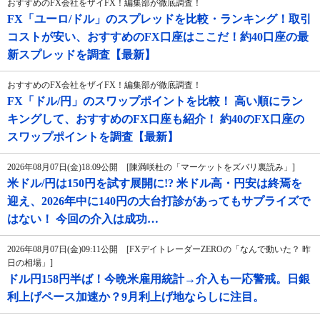
おすすめのFX会社をザイFX！編集部が徹底調査！
FX「ユーロ/ドル」のスプレッドを比較・ランキング！取引
コストが安い、おすすめのFX口座はここだ！約40口座の最
新スプレッドを調査【最新】
おすすめのFX会社をザイFX！編集部が徹底調査！
FX「ドル/円」のスワップポイントを比較！ 高い順にラン
キングして、おすすめのFX口座も紹介！ 約40のFX口座の
スワップポイントを調査【最新】
2026年08月07日(金)18:09公開 [陳満咲杜の「マーケットをズバリ裏読み」]
米ドル/円は150円を試す展開に!? 米ドル高・円安は終焉を
迎え、2026年中に140円の大台打診があってもサプライズで
はない！ 今回の介入は成功…
2026年08月07日(金)09:11公開 [FXデイトレーダーZEROの「なんで動いた？ 昨
日の相場」]
ドル円158円半ば！今晩米雇用統計→介入も一応警戒。日銀
利上げペース加速か？9月利上げ地ならしに注目。