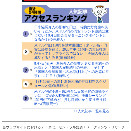
日米協調介入の影響で円は一時的に方向感を失
いそうだが、米ドル/円の円安トレンド継続は変
えない！9月日銀会合がターニングポイントと
なるか？(今井雅人)
米ドル/円は150円を試す展開に!? 米ドル高・円
安は終焉を迎え、2026年中に140円の大台打診
があってもサプライズではない！ 今回の介入は
成功するとみる(陳満咲杜)
8月7日(金)■『為替介入の影響と更なる実施への
思惑』と『米国の雇用統計の発表』、そして
『米国の金融政策への思惑(利上げへの思惑に注
視)』に注目！(羊飼い)
【8月10日～の週】為替相場の注目材料スケジ
ュールと焦点(羊飼い)
米ドル/円の160～162円台は日米当局の防衛ライ
ンに！ GW介入時安値155円、神田シーリング
152円が下値めど、押し目買いから戻り売り戦
略へ(西原宏一)
>>人気記事一覧を見る
当ウェブサイトにおけるデータは、セントラル短資ＦＸ、クォンツ・リサーチ、