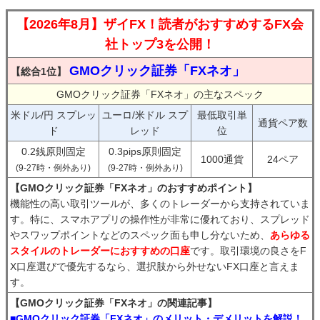
【2026年8月】ザイFX！読者がおすすめするFX会
社トップ3を公開！
GMOクリック証券「FXネオ」
【総合1位】
GMOクリック証券「FXネオ」の主なスペック
米ドル/円 スプレッ
ユーロ/米ドル スプ
最低取引単
通貨ペア数
ド
レッド
位
0.2銭原則固定
0.3pips原則固定
1000通貨
24ペア
(9-27時・例外あり)
(9-27時・例外あり)
【GMOクリック証券「FXネオ」のおすすめポイント】
機能性の高い取引ツールが、多くのトレーダーから支持されていま
す。特に、スマホアプリの操作性が非常に優れており、スプレッド
やスワップポイントなどのスペック面も申し分ないため、
あらゆる
スタイルのトレーダーにおすすめの口座
です。取引環境の良さをF
X口座選びで優先するなら、選択肢から外せないFX口座と言えま
す。
【GMOクリック証券「FXネオ」の関連記事】
■GMOクリック証券「FXネオ」のメリット・デメリットを解説！