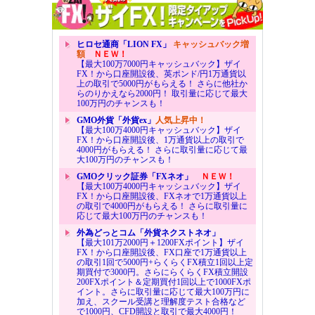
ヒロセ通商「LION FX」
キャッシュバック増
額
ＮＥＷ！
【最大100万7000円キャッシュバック】ザイ
FX！から口座開設後、英ポンド/円1万通貨以
上の取引で5000円がもらえる！ さらに他社か
らのりかえなら2000円！ 取引量に応じて最大
100万円のチャンスも！
GMO外貨「外貨ex」
人気上昇中！
【最大100万4000円キャッシュバック】ザイ
FX！から口座開設後、1万通貨以上の取引で
4000円がもらえる！ さらに取引量に応じて最
大100万円のチャンスも！
GMOクリック証券「FXネオ」
ＮＥＷ！
【最大100万4000円キャッシュバック】ザイ
FX！から口座開設後、FXネオで1万通貨以上
の取引で4000円がもらえる！ さらに取引量に
応じて最大100万円のチャンスも！
外為どっとコム「外貨ネクストネオ」
【最大101万2000円＋1200FXポイント】ザイ
FX！から口座開設後、FX口座で1万通貨以上
の取引1回で5000円+らくらくFX積立1回以上定
期買付で3000円。さらにらくらくFX積立開設
200FXポイント＆定期買付1回以上で1000FXポ
イント。さらに取引量に応じて最大100万円に
加え、スクール受講と理解度テスト合格など
で1000円、CFD開設と取引で最大4000円！