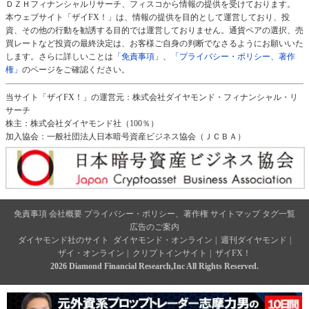
ＤＺＨフィナンシャルリサーチ、フィスコから情報の提供を受けております。
本ウェブサイト「ザイFX！」は、情報の提供を目的として運営しており、投
資、その他の行動を勧誘する目的では運営しておりません。通貨ペアの選択、売
買レートなど投資の最終決定は、お客様ご自身の判断でなさるようにお願いいた
します。さらに詳しいことは
「免責事項」
、
「プライバシー・ポリシー、著作
権」
のページをご確認ください。
当サイト「ザイFX！」の運営元：株式会社ダイヤモンド・フィナンシャル・リ
サーチ
株主：株式会社ダイヤモンド社（100％）
加入協会：一般社団法人日本暗号資産ビジネス協会（ＪＣＢＡ）
免責事項
会社概要
プライバシー・ポリシー、著作権
サイトマップ
タグ一覧
広告のご案内
ダイヤモンド社のサイト
ダイヤモンド・オンライン
|
週刊ダイヤモンド
|
ザイ・オンライン
|
クリプトインサイト
|
ザイFX！
2026 Diamond Financial Research,Inc All Rights Reserved.