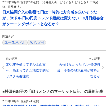
2026年08月06日(木)17:00公開 [今井雅人の「どうする？ どうなる？ 日本経
済、世界経済」]
日米協調介入の影響で円は一時的に方向感を失いそうだ
が、米ドル/円の円安トレンド継続は変えない！9月日銀会合
がターニングポイントとなるか？
関連タグ
ユーロ/米ドル
米ドル/円
前の記事
次の記事
米GDPを受けてドル全面安
あっけなかったドル円109円
へ、高まってきた地政学的な
台、今晩のADP雇用が材料と
リスクも要注意
なるか
■持田有紀子の「戦うオンナのマーケット日記」の最新記事
2026年08月07日(金)15:43公開