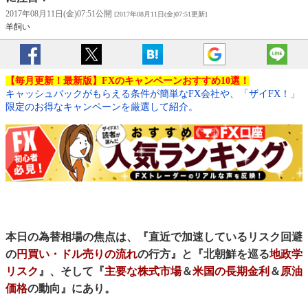
2017年08月11日(金)07:51公開
[2017年08月11日(金)07:51更新]
羊飼い
【毎月更新！最新版】FXのキャンペーンおすすめ10選！
キャッシュバックがもらえる条件が簡単なFX会社や、「ザイFX！」
限定のお得なキャンペーンを厳選して紹介。
本日の為替相場の焦点は、『直近で加速しているリスク回避
の
円買い・ドル売りの流れ
の行方』と『北朝鮮を巡る
地政学
リスク
』、そして『
主要な株式市場
＆
米国の長期金利
＆
原油
価格
の動向』にあり。