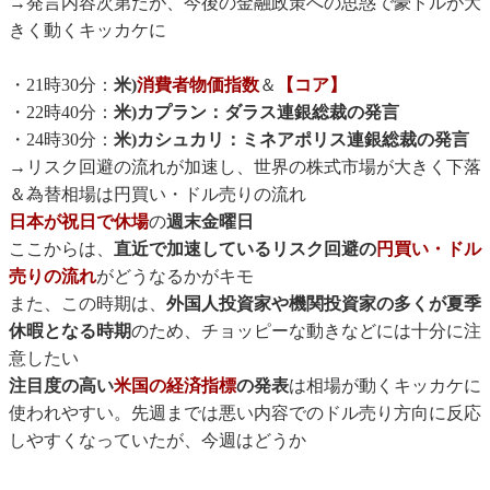
→発言内容次第だが、今後の金融政策への思惑で豪ドルが大
きく動くキッカケに
・21時30分：
米)
消費者物価指数
＆
【コア】
・22時40分：
米)カプラン：ダラス連銀総裁の発言
・24時30分：
米)カシュカリ：ミネアポリス連銀総裁の発言
→リスク回避の流れが加速し、世界の株式市場が大きく下落
＆為替相場は円買い・ドル売りの流れ
日本が祝日で休場
の
週末金曜日
ここからは、
直近で加速しているリスク回避の
円買い・ドル
売りの流れ
がどうなるかがキモ
また、この時期は、
外国人投資家や機関投資家の多くが夏季
休暇となる時期
のため、チョッピーな動きなどには十分に注
意したい
注目度の高い
米国の経済指標
の発表
は相場が動くキッカケに
使われやすい。先週までは悪い内容でのドル売り方向に反応
しやすくなっていたが、今週はどうか