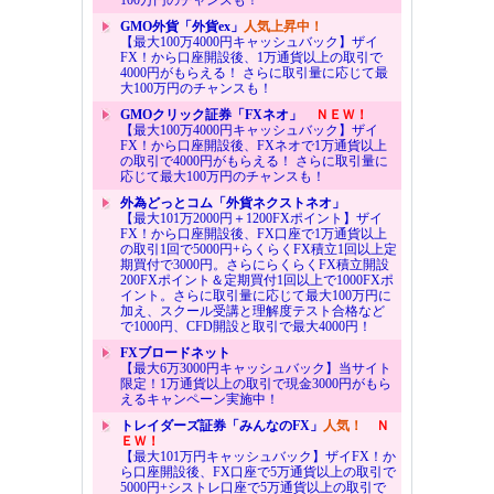
GMO外貨「外貨ex」
人気上昇中！
【最大100万4000円キャッシュバック】ザイ
FX！から口座開設後、1万通貨以上の取引で
4000円がもらえる！ さらに取引量に応じて最
大100万円のチャンスも！
GMOクリック証券「FXネオ」
ＮＥＷ！
【最大100万4000円キャッシュバック】ザイ
FX！から口座開設後、FXネオで1万通貨以上
の取引で4000円がもらえる！ さらに取引量に
応じて最大100万円のチャンスも！
外為どっとコム「外貨ネクストネオ」
【最大101万2000円＋1200FXポイント】ザイ
FX！から口座開設後、FX口座で1万通貨以上
の取引1回で5000円+らくらくFX積立1回以上定
期買付で3000円。さらにらくらくFX積立開設
200FXポイント＆定期買付1回以上で1000FXポ
イント。さらに取引量に応じて最大100万円に
加え、スクール受講と理解度テスト合格など
で1000円、CFD開設と取引で最大4000円！
FXブロードネット
【最大6万3000円キャッシュバック】当サイト
限定！1万通貨以上の取引で現金3000円がもら
えるキャンペーン実施中！
トレイダーズ証券「みんなのFX」
人気！
Ｎ
ＥＷ！
【最大101万円キャッシュバック】ザイFX！か
ら口座開設後、FX口座で5万通貨以上の取引で
5000円+シストレ口座で5万通貨以上の取引で