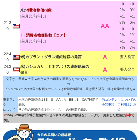
+0.
±0.
2%
0%
米)
消費者物価指数
[前月比/前年比]
+1.
+1.
8%
6%
21:3
AA
0
+0.
+0.
2%
1%
↑・
消費者物価指数【コア】
[前月比/前年比]
+1.
+1.
7%
7%
22:4
A
米)カプラン：ダラス連銀総裁の発言
要人発言
0
24:3
米)カシュカリ：ミネアポリス連銀総裁の
A
要人発言
0
発言
文字が、普通→太字→赤色太字の順番で重要なものになる。ピンク太字は金融政策関連のも
の。
ピンクのバックは米国の材料でオレンジは金融政策関連、黄は要人発言、緑は企業の決算を表
す。
重要ラン
米国の経済指標はSS→S→AA→A→BB→B→Cの7段階で
当コンテンツについての
ク
表記
免罪事項・ご利用上注意
について
その他の経済指標は◎→○→△→×の4段階で表記
点
※
15時～20時に市場予想値(コンセンサス)の最新の数値をチェックし、更新した数値は
赤字
で
表記