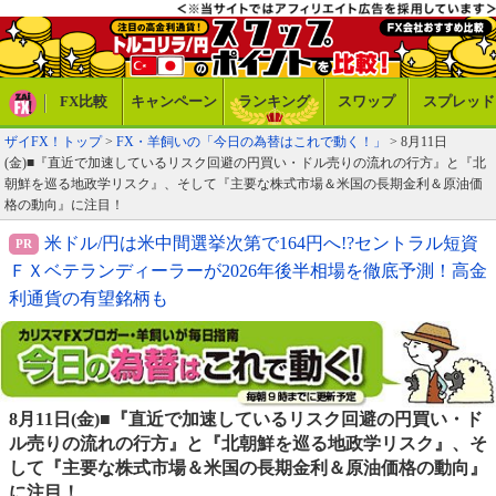
FX比較
キャンペーン
ランキング
スワップ
スプレッド
ザイFX！トップ
>
FX・羊飼いの「今日の為替はこれで動く！」
> 8月11日
(金)■『直近で加速しているリスク回避の円買い・ドル売りの流れの行方』と『北
朝鮮を巡る地政学リスク』、そして『主要な株式市場＆米国の長期金利＆原油価
格の動向』に注目！
米ドル/円は米中間選挙次第で164円へ!?セントラル短資
ＦＸベテランディーラーが2026年後半相場を徹底予測！高金
利通貨の有望銘柄も
8月11日(金)■『直近で加速しているリスク回避の円買い・ド
ル売りの流れの行方』と『北朝鮮を巡る地政学リスク』、そ
して『主要な株式市場＆米国の長期金利＆原油価格の動向』
に注目！