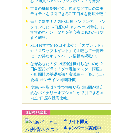
む12通貨ペアのスワップポイントを紹介！
世界の株価指数や金、原油など注目のコモ
ディティを取引できるCFD口座を徹底比較！
毎月更新中！人気FX口座ランキング。 ラン
クインしたFX口座のキャンペーン情報、お
すすめポイントなどを初心者にもわかりや
すく解説。
MT4おすすめFX口座比較！「スプレッド」
や「スワップポイント」で比較して一覧表
に！お得なキャンペーン情報も掲載中。
なぜあなたのダウ理論は機能しないのか？
田向宏行が導く「ダウ理論マスター講座」
～時間軸の基礎知識と実践編～ 【9/5（土）
会場+オンライン同時開催】
少額から取引可能で損失や取引時間が限定
的なバイナリーオプションが取引できる国
内全7口座を徹底比較。
当サイト限定
キャンペーン実施中