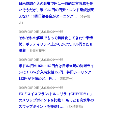
日米協調介入の影響で円は一時的に方向感を失
いそうだが、米ドル/円の円安トレンド継続は変
えない！9月日銀会合がターニング…
（今井雅
人）
2026年08月06日(木)15時29分公開
それぞれの解釈でもって鎮静化してきた中東情
勢、ボラティリティ上がりかけたドル円またも
膠着
（持田有紀子）
2026年08月06日(木)13時20分公開
米ドル/円の160～162円台は日米当局の防衛ライ
ンに！ GW介入時安値155円、神田シーリング
152円が下値めど、押…
（西原宏一）
2026年08月06日(木)12時00分公開
FX「スイスフラン/トルコリラ（CHF/TRY）」
のスワップポイントを比較！ もっとも高水準の
スワップポイントを提供し…
（FX情報局）