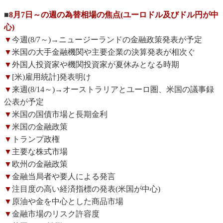
■
8月7日～の週の為替相場の焦点(ユーロドル及びドル円が中
心)
▼
今週(8/7～)→ニュージーランドの金融政策発表が予定
▼
米国の大手金融機関や主要企業の決算発表が相次ぐ
▼
外国人投資家や機関投資家が夏休みとなる時期
▼
[米)雇用統計]発表明け
▼
来週(8/14～)→オーストラリアとユーロ圏、米国の議事録
公表が予定
▼
米国の国債市場と長期金利
▼
米国の金融政策
▼
トランプ政権
▼
主要な株式市場
▼
欧州の金融政策
▼
金融当局者や要人による発言
▼
注目度の高い経済指標の発表(米国が中心)
▼
原油や金を中心とした商品市場
▼
金融市場のリスク許容度