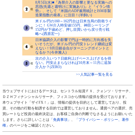
8月5日(水)■『為替介入の影響と更なる実施への
思惑(先週と週明けに実施あり)』と『イラン情
勢』、そして『米国のADP雇用統計とISM非製
造業指数の発表』に注目！(羊飼い)
米ドル/円の160～162円台は日米当局の防衛ライ
ンに！ GW介入時安値155円、神田シーリング
152円が下値めど、押し目買いから戻り売り戦
略へ(西原宏一)
日米協調介入の影響で円は一時的に方向感を失
いそうだが、米ドル/円の円安トレンド継続は変
えない！9月日銀会合がターニングポイントと
なるか？(今井雅人)
次の介入いつ？日銀利上げペース上げざるを得
ない。円安止まらなければ10月末～11月に追加
介入か？(ZERO)
>>人気記事一覧を見る
当ウェブサイトにおけるデータは、セントラル短資ＦＸ、クォンツ・リサーチ、
ＤＺＨフィナンシャルリサーチ、フィスコから情報の提供を受けております。
本ウェブサイト「ザイFX！」は、情報の提供を目的として運営しており、投
資、その他の行動を勧誘する目的では運営しておりません。通貨ペアの選択、売
買レートなど投資の最終決定は、お客様ご自身の判断でなさるようにお願いいた
します。さらに詳しいことは
「免責事項」
、
「プライバシー・ポリシー、著作
権」
のページをご確認ください。