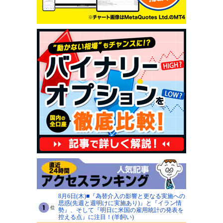
8月6日(木)■『為替介入の影響と更なる実施への
思惑(先週と週明けに実施あり)』と『イラン情
勢』、そして『明日に米国の雇用統計の発表を
控える点』に注目！(羊飼い)