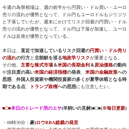
今週の為替相場は、週の前半から円買い・ドル買い・ユーロ
売りの流れが優勢となって、ドル円もユーロドルもジリジリ
と下落していたが、週末にかけてリスク回避の円買い・ドル
売りの流れが優勢となって、ドル円は下落が加速し、ユーロ
ドルは反発が優勢となっている。
本日は、
直近で加速しているリスク回避の
円買い・ドル売り
の流れ
の行方
と
北朝鮮を巡る
地政学リスク
が重要となる。
その他、
主要な株式市場
＆
米国の長期金利
＆
原油価格
の動向
や
注目度の高い
米国の経済指標
の発表
、
米国の金融政策
への
思惑
、
外国人投資家や機関投資家の多くが夏季休暇となる時
期である点
、
トランプ政権
への思惑
にも注意したい。
■□■
本日のトレード用のエサ
(羊飼いの見解)■□■(
※毎日更新
)
・08時30分：
豪)
ロウRBA総裁の発言