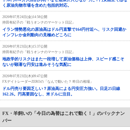
く原油先物市場を含めた包括的対応。
2026年07月24日(金)14:58公開
持田有紀子の「戦うオンナのマーケット日記」
イラン情勢悪化の原油高はドル円直撃で164円付近へ、リスク回避か
インフレか金利動向の見極めどころに
2026年07月23日(木)15:37公開
持田有紀子の「戦うオンナのマーケット日記」
地政学的リスクはまた一段増して原油価格は上伸、スピード感こそ
ないが顕著な円安は進みそうな気配に
2026年07月23日(木)09:47公開
FXデイトレーダーZEROの「なんで動いた？ 昨日の相場」
ドル円売り要因乏しい？原油高による円安圧力強い。日足25日線
162.26。円高要因なし、米ドルに注目。
FX・羊飼いの「今日の為替はこれで動く！」のバックナン
バー