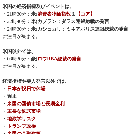
米国の経済指標及びイベントは、
・21時30分：
米)
消費者物価指数
＆
【コア】
・22時40分：
米)カプラン：ダラス連銀総裁の発言
・24時30分：
米)カシュカリ：ミネアポリス連銀総裁の発言
に注目が集まる。
米国以外では、
・08時30分：
豪)
ロウRBA総裁の発言
に注目が集まる。
経済指標や要人発言以外では、
・
日本が祝日で休場
・
週末
・
米国の国債市場と長期金利
・
主要な株式市場
・
地政学リスク
・
トランプ政権
・
米国の金融政策