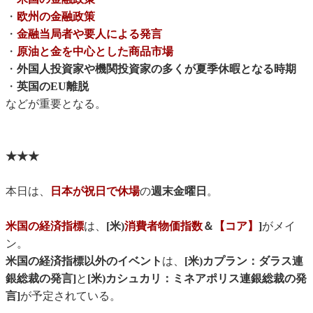
・
欧州の金融政策
・
金融当局者や要人による発言
・
原油と金を中心とした商品市場
・
外国人投資家や機関投資家の多くが夏季休暇となる時期
・
英国のEU離脱
などが重要となる。
★★★
本日は、
日本が祝日で休場
の
週末金曜日
。
米国の経済指標
は、
[米)
消費者物価指数
＆
【コア】
]
がメイ
ン。
米国の経済指標以外のイベント
は、
[米)カプラン：ダラス連
銀総裁の発言]
と
[米)カシュカリ：ミネアポリス連銀総裁の発
言]
が予定されている。