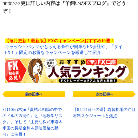
★☆>>>更に詳しい内容は『羊飼いのFXブログ』でどう
ぞ！
【毎月更新！最新版】FXのキャンペーンおすすめ10選！
キャッシュバックがもらえる条件が簡単なFX会社や、「ザイ
FX！」限定のお得なキャンペーンを厳選して紹介。
8月10日(木)■『夏枯れ相場の中で
【8月14日～の週】為替相場の注目
のドルの方向性』と『地政学リス
材料スケジュールと焦点
ク』、そして『主要な株式市場＆
米国の長期金利＆原油価格の動
向』に注目！