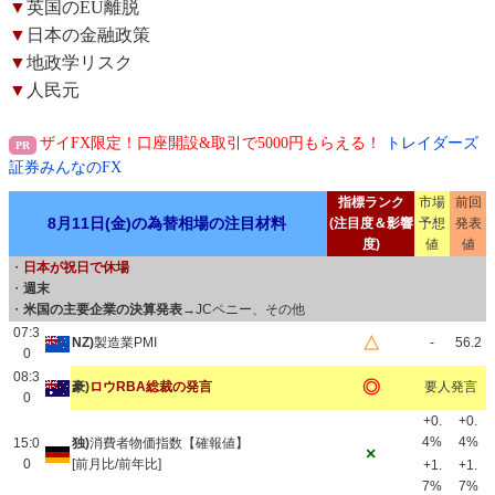
▼
英国のEU離脱
▼
日本の金融政策
▼
地政学リスク
▼
人民元
ザイFX限定！口座開設&取引で5000円もらえる！
トレイダーズ
証券みんなのFX
指標ランク
市場
前回
8月11日(金)の為替相場の注目材料
(注目度＆影響
予想
発表
度)
値
値
・
日本が祝日で休場
・
週末
・
米国の主要企業の決算発表
→JCペニー、その他
07:3
△
NZ)
製造業PMI
-
56.2
0
08:3
◎
豪)
ロウRBA総裁の発言
要人発言
0
+0.
+0.
4%
4%
15:0
独)
消費者物価指数【確報値】
×
0
[前月比/前年比]
+1.
+1.
7%
7%