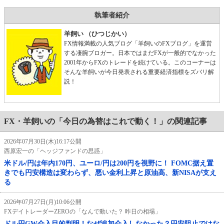
執筆者紹介
羊飼い （ひつじかい）
FX情報満載の人気ブログ「羊飼いのFXブログ」を運営
する凄腕ブロガー。日本ではまだFXが一般的でなかった
2001年からFXのトレードを続けている。このコーナーは
そんな羊飼いが今日発表される重要経済指標をズバリ解
説！
FX・羊飼いの「今日の為替はこれで動く！」の関連記事
2026年07月30日(木)16:17公開
西原宏一の「ヘッジファンドの思惑」
米ドル/円は年内170円、ユーロ/円は200円を視野に！ FOMC据え置
きでも円安構造は変わらず、悪い金利上昇と原油高、新NISAが支え
る
2026年07月27日(月)10:06公開
FXデイトレーダーZEROの「なんで動いた？ 昨日の相場」
ドル円GW介入目的判明！なぜ追加介入しなかった？円安阻止ではな