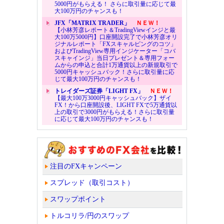
5000円がもらえる！ さらに取引量に応じて最
大100万円のチャンスも！
JFX「MATRIX TRADER」
ＮＥＷ！
【小林芳彦レポート＆TradingViewインジと最
大100万5000円】口座開設完了で小林芳彦オリ
ジナルレポート「FXスキャルピングのコツ」
およびTradingView専用インジケーター「コバ
スキャインジ」当日プレゼント＆専用フォー
ムからの申込と合計1万通貨以上の新規取引で
5000円キャッシュバック！さらに取引量に応
じて最大100万円のチャンスも！
トレイダーズ証券「LIGHT FX」
ＮＥＷ！
【最大100万3000円キャッシュバック】ザイ
FX！から口座開設後、LIGHT FXで5万通貨以
上の取引で3000円がもらえる！さらに取引量
に応じて最大100万円のチャンスも！
注目のFXキャンペーン
スプレッド（取引コスト）
スワップポイント
トルコリラ/円のスワップ