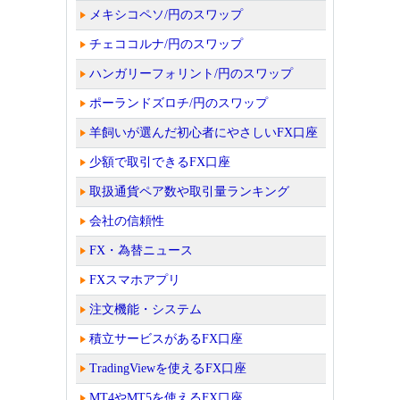
メキシコペソ/円のスワップ
チェココルナ/円のスワップ
ハンガリーフォリント/円のスワップ
ポーランドズロチ/円のスワップ
羊飼いが選んだ初心者にやさしいFX口座
少額で取引できるFX口座
取扱通貨ペア数や取引量ランキング
会社の信頼性
FX・為替ニュース
FXスマホアプリ
注文機能・システム
積立サービスがあるFX口座
TradingViewを使えるFX口座
MT4やMT5を使えるFX口座