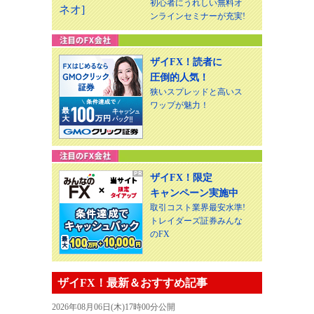
初心者にうれしい無料オ
ンラインセミナーが充実!
ザイFX！読者に
圧倒的人気！
狭いスプレッドと高いス
ワップが魅力！
ザイFX！限定
キャンペーン実施中
取引コスト業界最安水準!
トレイダーズ証券みんな
のFX
ザイFX！最新＆おすすめ記事
2026年08月06日(木)17時00分公開