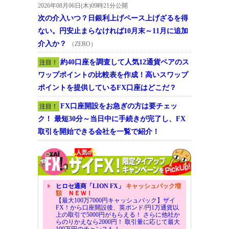
2026年08月06日(木)09時21分公開
次の介入いつ？日銀利上げペース上げざるを得
ない。円安止まらなければ10月末～11月に追加
介入か？
（ZERO）
約40口座を調査して人気12通貨ペアのス
注目！
ワップポイントの比較表を作成！高いスワップ
ポイントを提供しているFX口座はどこだ？
FX口座開設をお急ぎの方は要チェッ
注目！
ク！ 最短30分～当日中に手続きが完了し、FX
取引を開始できる会社を一覧で紹介！
ヒロセ通商「LION FX」
キャッシュバック増
額
ＮＥＷ！
【最大100万7000円キャッシュバック】ザイ
FX！から口座開設後、英ポンド/円1万通貨以
上の取引で5000円がもらえる！ さらに他社か
らのりかえなら2000円！ 取引量に応じて最大
100万円のチャンスも！