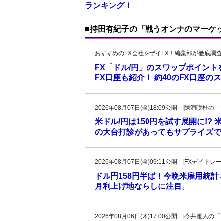
ランキング！
■持田有紀子の「戦うオンナのマーケ
おすすめのFX会社をザイFX！編集部が徹底調
FX「ドル/円」のスワップポイン
FX口座も紹介！ 約40のFX口座
2026年08月07日(金)18:09公開 [陳満咲
米ドル/円は150円を試す展開に!?
の大台打診があってもサプライズで
2026年08月07日(金)09:11公開 [FXデイ
ドル円158円半ば！今晩米雇用統
月利上げ地ならしに注目。
2026年08月06日(木)17:00公開 [今井雅