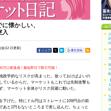
でに懐かしい、
突入
(金)12:21更新)
シェア
優先登録
00万口座達成！最短即日で取引可能！
地政学的なリスクが高まった。放っておけばよいの
しているからだ。マーケットもこれでは先制攻撃も
ず、マーケット全体がリスク回避に動いた。
下げた。特にドル円はストレートに109円台の前
であと1円もないところまで差し込んだ。ちょっと