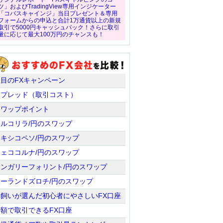
ツ」およびTradingView専用インジケーター
「コバスキャインジ」当日プレゼント＆専用
フォームからの申込と合計1万通貨以上の新規
取引で5000円キャッシュバック！さらに取引
量に応じて最大100万円のチャンスも！
注目のFXキャンペーン
スプレッド（取引コスト）
スワップポイント
トルコリラ/円のスワップ
メキシコペソ/円のスワップ
チェココルナ/円のスワップ
ハンガリーフォリント/円のスワップ
ポーランドズロチ/円のスワップ
羊飼いが選んだ初心者にやさしいFX口座
少額で取引できるFX口座