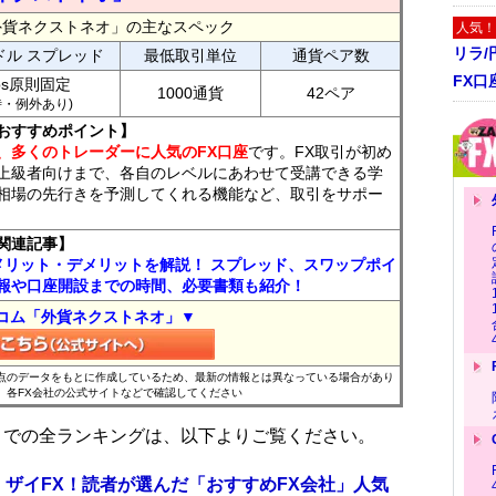
外貨ネクストネオ」の主なスペック
人気！
リラ
ドル スプレッド
最低取引単位
通貨ペア数
FX口
ips原則固定
1000通貨
42ペア
7時・例外あり)
おすすめポイント】
、多くのトレーダーに人気のFX口座
です。FX取引が初め
上級者向けまで、各自のレベルにあわせて受講できる学
相場の先行きを予測してくれる機能など、取引をサポー
関連記事】
メリット・デメリットを解説！ スプレッド、スワップポイ
報や口座開設までの時間、必要書類も紹介！
コム「外貨ネクストネオ」▼
時点のデータをもとに作成しているため、最新の情報とは異なっている場合があり
、各FX会社の公式サイトなどで確認してください
位までの全ランキングは、以下よりご覧ください。
 ザイFX！読者が選んだ「おすすめFX会社」人気