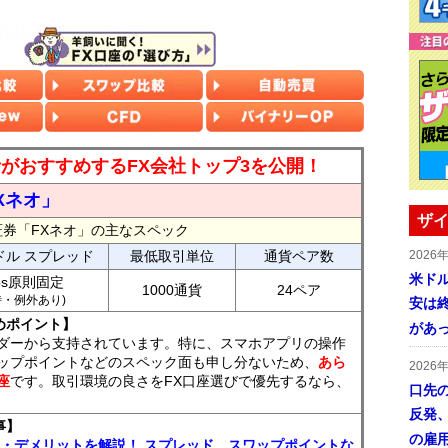
読者がおすすめするFX会社トップ3を公開！
Xネオ」
ザイ
証券「FXネオ」の主なスペック
ドル スプレッド
最低取引単位
通貨ペア数
2026
米ドル
ips原則固定
1000通貨
24ペア
7時・例外あり)
安は終
めポイント】
があ
ダーから支持されています。特に、スマホアプリの操作
ップポイントなどのスペック面も申し分ないため、
あら
2026
座
です。取引環境の良さをFX口座選びで優先するなら、
口先
反発
事】
の雇
ト・デメリットを解説！ スプレッド、スワップポイントな