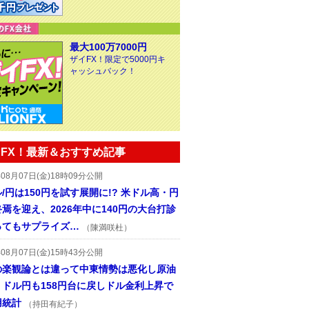
最大100万7000円
ザイFX！限定で5000円キ
ャッシュバック！
FX！最新＆おすすめ記事
年08月07日(金)18時09分公開
/円は150円を試す展開に!? 米ドル高・円
焉を迎え、2026年中に140円の大台打診
ってもサプライズ…
（陳満咲杜）
年08月07日(金)15時43分公開
の楽観論とは違って中東情勢は悪化し原油
、ドル円も158円台に戻しドル金利上昇で
用統計
（持田有紀子）