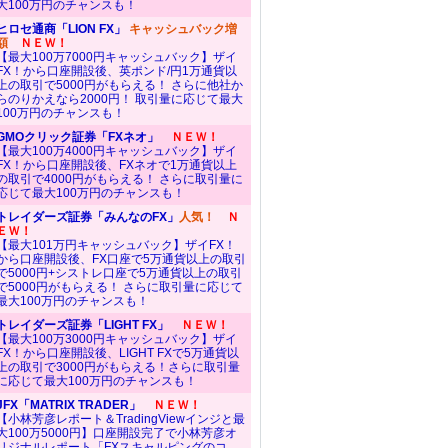
大100万円のチャンスも！
ヒロセ通商「LION FX」
キャッシュバック増
額
ＮＥＷ！
【最大100万7000円キャッシュバック】ザイ
FX！から口座開設後、英ポンド/円1万通貨以
上の取引で5000円がもらえる！ さらに他社か
らのりかえなら2000円！ 取引量に応じて最大
100万円のチャンスも！
GMOクリック証券「FXネオ」
ＮＥＷ！
【最大100万4000円キャッシュバック】ザイ
FX！から口座開設後、FXネオで1万通貨以上
の取引で4000円がもらえる！ さらに取引量に
応じて最大100万円のチャンスも！
トレイダーズ証券「みんなのFX」
人気！
Ｎ
ＥＷ！
【最大101万円キャッシュバック】ザイFX！
から口座開設後、FX口座で5万通貨以上の取引
で5000円+シストレ口座で5万通貨以上の取引
で5000円がもらえる！ さらに取引量に応じて
最大100万円のチャンスも！
トレイダーズ証券「LIGHT FX」
ＮＥＷ！
【最大100万3000円キャッシュバック】ザイ
FX！から口座開設後、LIGHT FXで5万通貨以
上の取引で3000円がもらえる！さらに取引量
に応じて最大100万円のチャンスも！
JFX「MATRIX TRADER」
ＮＥＷ！
【小林芳彦レポート＆TradingViewインジと最
大100万5000円】口座開設完了で小林芳彦オ
リジナルレポート「FXスキャルピングのコ