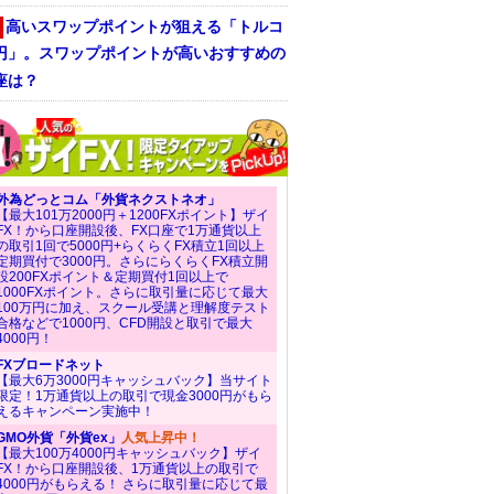
高いスワップポイントが狙える「トルコ
/円」。スワップポイントが高いおすすめの
座は？
外為どっとコム「外貨ネクストネオ」
【最大101万2000円＋1200FXポイント】ザイ
FX！から口座開設後、FX口座で1万通貨以上
の取引1回で5000円+らくらくFX積立1回以上
定期買付で3000円。さらにらくらくFX積立開
設200FXポイント＆定期買付1回以上で
1000FXポイント。さらに取引量に応じて最大
100万円に加え、スクール受講と理解度テスト
合格などで1000円、CFD開設と取引で最大
4000円！
FXブロードネット
【最大6万3000円キャッシュバック】当サイト
限定！1万通貨以上の取引で現金3000円がもら
えるキャンペーン実施中！
GMO外貨「外貨ex」
人気上昇中！
【最大100万4000円キャッシュバック】ザイ
FX！から口座開設後、1万通貨以上の取引で
4000円がもらえる！ さらに取引量に応じて最