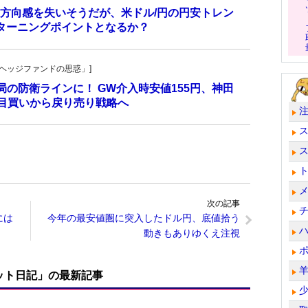
方向感を失いそうだが、米ドル/円の円安トレン
ターニングポイントとなるか？
一の「ヘッジファンドの思惑」]
当局の防衛ラインに！ GW介入時安値155円、神田
し目買いから戻り売り戦略へ
次の記事
には
今年の最安値圏に突入したドル円、底値拾う
動きもありゆくえ注視
ット日記」の最新記事