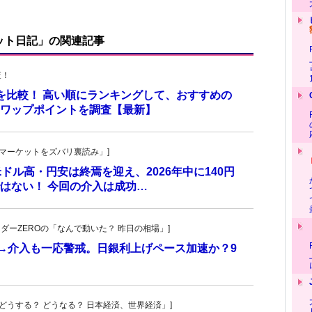
ット日記」の関連記事
査！
トを比較！ 高い順にランキングして、おすすめの
のスワップポイントを調査【最新】
杜の「マーケットをズバリ裏読み」]
 米ドル高・円安は終焉を迎え、2026年中に140円
はない！ 今回の介入は成功…
トレーダーZEROの「なんで動いた？ 昨日の相場」]
計→介入も一応警戒。日銀利上げペース加速か？9
人の「どうする？ どうなる？ 日本経済、世界経済」]