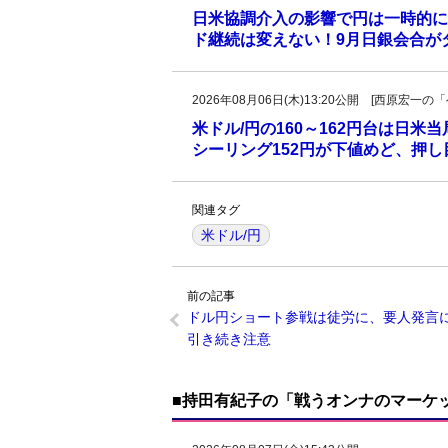
日米協調介入の影響で円は一時的に
ド継続は変えない！9月日銀会合が
2026年08月06日(木)13:20公開 [西原宏
米ドル/円の160～162円台は日米
シーリング152円が下値めど、押
関連タグ
米ドル/円
前の記事
ドル円ショート参戦は徒労に、要人発言
引き続き注意
■持田有紀子の「戦うオンナのマーケ