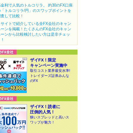
高金利で人気のトルコリラ。 約30のFX口座
の「トルコリラ/円」のスワップポイントを
調査して比較！
当サイトで紹介している全FX会社のキャン
ペーンを掲載！たくさんのFX会社のキャン
ペーンから比較検討したい方は是非チェッ
ク！
ザイFX！限定
キャンペーン実施中
取引コスト業界最安水準!
トレイダーズ証券みんな
のFX
ザイFX！読者に
圧倒的人気！
狭いスプレッドと高いス
ワップが魅力！