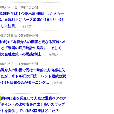
年08月07日(金)09時11分公開
円158円半ば！今晩米雇用統計→介入も一
戒。日銀利上げペース加速か？9月利上げ
らしに注目。
（ZERO）
年08月07日(金)06時45分公開
日(金)■『為替介入の影響と更なる実施への
』と『米国の雇用統計の発表』、そして
国の金融政策への思惑(利上…
（羊飼い）
年08月06日(木)17時00分公開
協調介入の影響で円は一時的に方向感を失
うだが、米ドル/円の円安トレンド継続は変
い！9月日銀会合がターニング…
（今井雅
約40口座を調査して人気12通貨ペアのス
プポイントの比較表を作成！高いスワップ
ントを提供しているFX口座はどこだ？