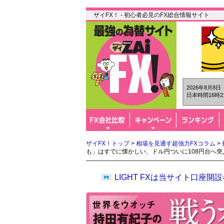
ザイFX！ - 初心者必見のFX総合情報サイト
2026年8月8
日本時間16時2
ザイFX！トップ
>
相場を見通す超強力FXコラム
>
も」はすでに懐かしい、ドル円ついに108円台へ突
LIGHT FXは当サイト口座