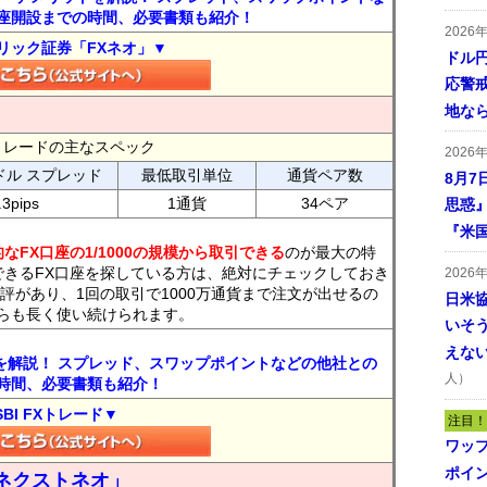
座開設までの時間、必要書類も紹介！
2026
リック証券「FXネオ」▼
ドル
応警
地な
FXトレードの主なスペック
2026
ドル スプレッド
最低取引単位
通貨ペア数
8月7
.3pips
1通貨
34ペア
思惑
『米
なFX口座の1/1000の規模から取引できる
のが最大の特
できるFX口座を探している方は、絶対にチェックしておき
2026
評があり、1回の取引で1000万通貨まで注文が出せるの
日米
らも長く使い続けられます。
いそ
えな
トを解説！ スプレッド、スワップポイントなどの他社との
人）
時間、必要書類も紹介！
SBI FXトレード▼
注目！
ワッ
ポイ
ネクストネオ」