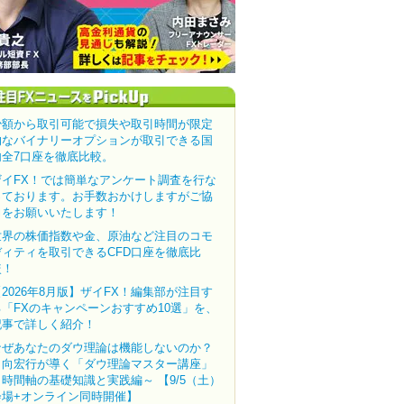
少額から取引可能で損失や取引時間が限定
的なバイナリーオプションが取引できる国
内全7口座を徹底比較。
ザイFX！では簡単なアンケート調査を行な
っております。お手数おかけしますがご協
力をお願いいたします！
世界の株価指数や金、原油など注目のコモ
ディティを取引できるCFD口座を徹底比
較！
【2026年8月版】ザイFX！編集部が注目す
る「FXのキャンペーンおすすめ10選」を、
記事で詳しく紹介！
なぜあなたのダウ理論は機能しないのか？
田向宏行が導く「ダウ理論マスター講座」
～時間軸の基礎知識と実践編～ 【9/5（土）
会場+オンライン同時開催】