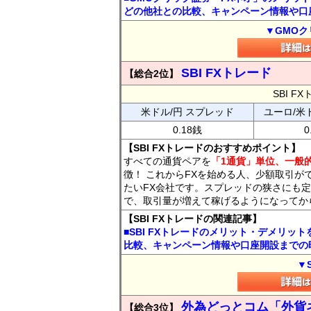
どの他社との比較、キャンペーン情報や口
▼GMOク
SBI FXトレード
【総合2位】
SBI 
米ドル/円 スプレッド
ユーロ/米
0.18銭
0
【SBI FXトレードのおすすめポイント】
すべての通貨ペアを
「1通貨」単位、一般的
徴！ これからFXを始める人、少額取引が
たいFX会社です。スプレッドの狭さにも定
で、取引量が増えて稼げるようになってか
【SBI FXトレードの関連記事】
■SBI FXトレードのメリット・デメリッ
比較、キャンペーン情報や口座開設までの
▼
外為どっとコム「外貨
【総合3位】