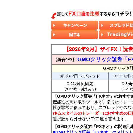
【2026年8月】ザイFX！
GMOクリック証券「F
【総合1位】
GMOクリック
米ドル/円 スプレッド
ユーロ/米
0.2銭原則固定
0.3p
(9-27時・例外あり)
(9-2
【GMOクリック証券「FXネオ」のおすす
機能性の高い取引ツールが、多くのトレー
性が非常に優れており、スプレッドやスワ
ゆるスタイルのトレーダーにおすすめの口
選択肢から外せないFX口座と言えます。
【GMOクリック証券「FXネオ」の関連記
■GMOクリック証券「FXネオ」のメリッ