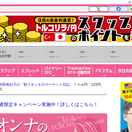
日（土）
--/--
--/--
--/--
--/--
1分38秒
--.--
--
--.--
--
--.--
--
--.--
--
持田有紀子の「戦うオンナのマーケット日記」
> ドル円「115円
入
開設者限定キャンペーン実施中！詳しくはこちら！