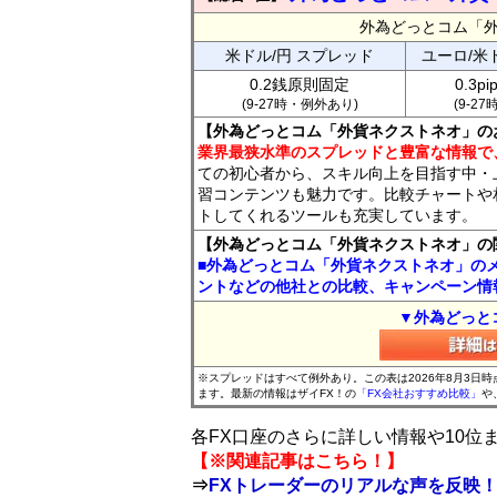
外為どっとコム「
米ドル/円 スプレッド
ユーロ/米
0.2銭原則固定
0.3p
(9-27時・例外あり)
(9-2
【外為どっとコム「外貨ネクストネオ」の
業界最狭水準のスプレッドと豊富な情報で
ての初心者から、スキル向上を目指す中・
習コンテンツも魅力です。比較チャートや
トしてくれるツールも充実しています。
【外為どっとコム「外貨ネクストネオ」の
■外為どっとコム「外貨ネクストネオ」の
ントなどの他社との比較、キャンペーン情
▼外為どっと
※スプレッドはすべて例外あり。この表は2026年8月3日
ます。最新の情報はザイFX！の
「FX会社おすすめ比較」
や
各FX口座のさらに詳しい情報や10
【※関連記事はこちら！】
⇒
FXトレーダーのリアルな声を反映！