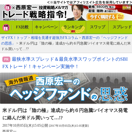
FX比較
キャンペーン
ランキング
スワップ
スプレッド
ザイFX！トップ
>
相場を見通す超強力FXコラム
>
西原宏一の「ヘッジファンド
の思惑」
> 米ドル/円は「陰の極」達成から約６円急騰!バイオマス発電に絡んだ米
ドル買いって…!?
最狭水準スプレッド＆最良水準スワップポイントのSBI
FXトレード！キャンペーン実施中！
米ドル/円は「陰の極」達成から約６円急騰!
バイオマス発電
に絡んだ米ドル買いって…!?
2017年10月05日(木)15:05公開
[2017年10月05日(木)15:05更新]
西原宏一