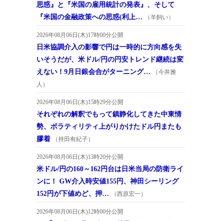
思惑』と『米国の雇用統計の発表』、そして
『米国の金融政策への思惑(利上…
（羊飼い）
2026年08月06日(木)17時00分公開
日米協調介入の影響で円は一時的に方向感を失
いそうだが、米ドル/円の円安トレンド継続は変
えない！9月日銀会合がターニング…
（今井雅
人）
2026年08月06日(木)15時29分公開
それぞれの解釈でもって鎮静化してきた中東情
勢、ボラティリティ上がりかけたドル円またも
膠着
（持田有紀子）
2026年08月06日(木)13時20分公開
米ドル/円の160～162円台は日米当局の防衛ライ
ンに！ GW介入時安値155円、神田シーリング
152円が下値めど、押…
（西原宏一）
2026年08月06日(木)12時00分公開