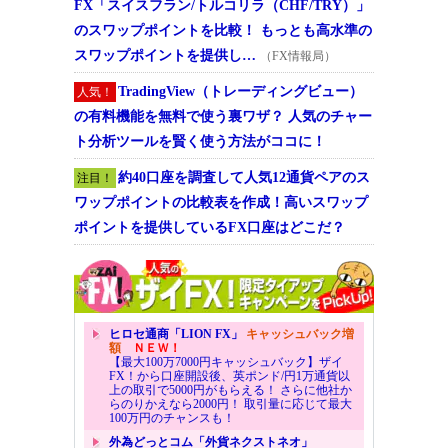
FX「スイスフラン/トルコリラ（CHF/TRY）」
のスワップポイントを比較！ もっとも高水準の
スワップポイントを提供し…
（FX情報局）
TradingView（トレーディングビュー）
人気！
の有料機能を無料で使う裏ワザ？ 人気のチャー
ト分析ツールを賢く使う方法がココに！
約40口座を調査して人気12通貨ペアのス
注目！
ワップポイントの比較表を作成！高いスワップ
ポイントを提供しているFX口座はどこだ？
ヒロセ通商「LION FX」
キャッシュバック増
額
ＮＥＷ！
【最大100万7000円キャッシュバック】ザイ
FX！から口座開設後、英ポンド/円1万通貨以
上の取引で5000円がもらえる！ さらに他社か
らのりかえなら2000円！ 取引量に応じて最大
100万円のチャンスも！
外為どっとコム「外貨ネクストネオ」