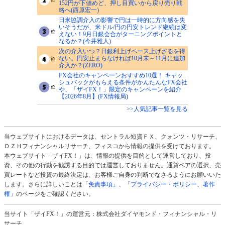
152円が下値めど、押し目買いから戻り売り戦
略へ(西原宏一)
日米協調介入の影響で円は一時的に方向感を失
いそうだが、米ドル/円の円安トレンド継続は変
えない！9月日銀会合がターニングポイントと
なるか？(今井雅人)
次の介入いつ？日銀利上げペース上げざるを得
ない。円安止まらなければ10月末～11月に追加
介入か？(ZERO)
FX会社のキャンペーンおすすめ10選！ キャッ
シュバックがもらえる条件がかんたんなFX会社
や、「ザイFX！」限定のキャンペーンを紹介
【2026年8月】(FX情報局)
>>人気記事一覧を見る
当ウェブサイトにおけるデータは、セントラル短資ＦＸ、クォンツ・リサーチ、
ＤＺＨフィナンシャルリサーチ、フィスコから情報の提供を受けております。
本ウェブサイト「ザイFX！」は、情報の提供を目的として運営しており、投
資、その他の行動を勧誘する目的では運営しておりません。通貨ペアの選択、売
買レートなど投資の最終決定は、お客様ご自身の判断でなさるようにお願いいた
します。さらに詳しいことは
「免責事項」
、
「プライバシー・ポリシー、著作
権」
のページをご確認ください。
当サイト「ザイFX！」の運営元：株式会社ダイヤモンド・フィナンシャル・リ
サーチ