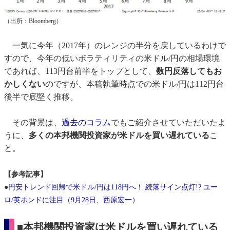
（出所：Bloomberg）
一気に今年（2017年）のレンジの半分を戻しているわけで
すので、今年の低いボラティリティの米ドル/円の相場環境
であれば、113円台前半をトップとして、
数円反落してもお
かしくない
のですが、本稿執筆時点での米ドル/円は112円台
後半で底堅く推移。
その背景は、
過去のコラム
でもご紹介させていただいたよ
うに、
多くの本邦機関投資家が米ドルを買い遅れている
こ
と。
【参考記事】
●
円安トレンド回帰で米ドル/円は118円へ！ 続落サイン点灯!? ユー
ロ/英ポンドに注目（9月28日、西原宏一）
■本邦機関投資家は米ドルを買い遅れている