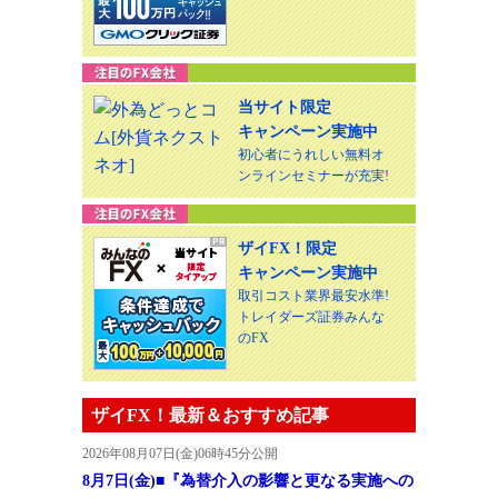
当サイト限定
キャンペーン実施中
初心者にうれしい無料オ
ンラインセミナーが充実!
ザイFX！限定
キャンペーン実施中
取引コスト業界最安水準!
トレイダーズ証券みんな
のFX
ザイFX！最新＆おすすめ記事
2026年08月07日(金)06時45分公開
8月7日(金)■『為替介入の影響と更なる実施への