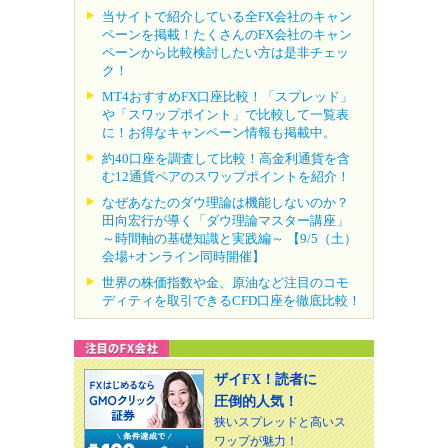
当サイトで紹介している全FX会社のキャン
ペーンを掲載！たくさんのFX会社のキャン
ペーンから比較検討したい方は是非チェッ
ク！
MT4おすすめFX口座比較！「スプレッド」
や「スワップポイント」で比較して一覧表
に！お得なキャンペーン情報も掲載中。
約40口座を調査して比較！高金利通貨を含
む12通貨ペアのスワップポイントを紹介！
なぜあなたのダウ理論は機能しないのか？
田向宏行が導く「ダウ理論マスター講座」
～時間軸の基礎知識と実践編～ 【9/5（土）
会場+オンライン同時開催】
世界の株価指数や金、原油など注目のコモ
ディティを取引できるCFD口座を徹底比較！
ザイFX！読者に
圧倒的人気！
狭いスプレッドと高いス
ワップが魅力！