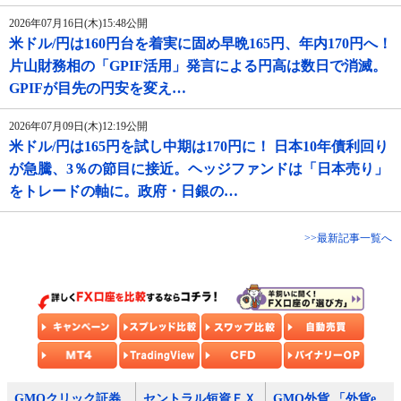
2026年07月16日(木)15:48公開
米ドル/円は160円台を着実に固め早晩165円、年内170円へ！
片山財務相の「GPIF活用」発言による円高は数日で消滅。
GPIFが目先の円安を変え…
2026年07月09日(木)12:19公開
米ドル/円は165円を試し中期は170円に！ 日本10年債利回り
が急騰、3％の節目に接近。ヘッジファンドは「日本売り」
をトレードの軸に。政府・日銀の…
>>最新記事一覧へ
GMOクリック証券
セントラル短資ＦＸ
GMO外貨 「外貨e