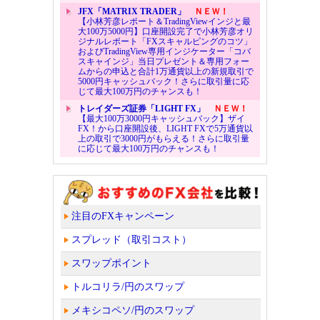
JFX「MATRIX TRADER」
ＮＥＷ！
【小林芳彦レポート＆TradingViewインジと最
大100万5000円】口座開設完了で小林芳彦オリ
ジナルレポート「FXスキャルピングのコツ」
およびTradingView専用インジケーター「コバ
スキャインジ」当日プレゼント＆専用フォー
ムからの申込と合計1万通貨以上の新規取引で
5000円キャッシュバック！さらに取引量に応
じて最大100万円のチャンスも！
トレイダーズ証券「LIGHT FX」
ＮＥＷ！
【最大100万3000円キャッシュバック】ザイ
FX！から口座開設後、LIGHT FXで5万通貨以
上の取引で3000円がもらえる！さらに取引量
に応じて最大100万円のチャンスも！
注目のFXキャンペーン
スプレッド（取引コスト）
スワップポイント
トルコリラ/円のスワップ
メキシコペソ/円のスワップ