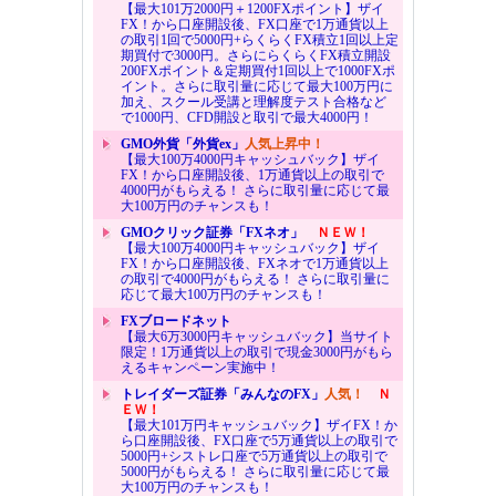
【最大101万2000円＋1200FXポイント】ザイ
FX！から口座開設後、FX口座で1万通貨以上
の取引1回で5000円+らくらくFX積立1回以上定
期買付で3000円。さらにらくらくFX積立開設
200FXポイント＆定期買付1回以上で1000FXポ
イント。さらに取引量に応じて最大100万円に
加え、スクール受講と理解度テスト合格など
で1000円、CFD開設と取引で最大4000円！
GMO外貨「外貨ex」
人気上昇中！
【最大100万4000円キャッシュバック】ザイ
FX！から口座開設後、1万通貨以上の取引で
4000円がもらえる！ さらに取引量に応じて最
大100万円のチャンスも！
GMOクリック証券「FXネオ」
ＮＥＷ！
【最大100万4000円キャッシュバック】ザイ
FX！から口座開設後、FXネオで1万通貨以上
の取引で4000円がもらえる！ さらに取引量に
応じて最大100万円のチャンスも！
FXブロードネット
【最大6万3000円キャッシュバック】当サイト
限定！1万通貨以上の取引で現金3000円がもら
えるキャンペーン実施中！
トレイダーズ証券「みんなのFX」
人気！
Ｎ
ＥＷ！
【最大101万円キャッシュバック】ザイFX！か
ら口座開設後、FX口座で5万通貨以上の取引で
5000円+シストレ口座で5万通貨以上の取引で
5000円がもらえる！ さらに取引量に応じて最
大100万円のチャンスも！