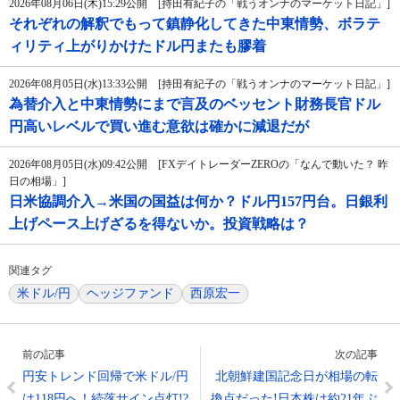
2026年08月06日(木)15:29公開 [持田有紀子の「戦うオンナのマーケット日記」]
それぞれの解釈でもって鎮静化してきた中東情勢、ボラテ
ィリティ上がりかけたドル円またも膠着
2026年08月05日(水)13:33公開 [持田有紀子の「戦うオンナのマーケット日記」]
為替介入と中東情勢にまで言及のベッセント財務長官ドル
円高いレベルで買い進む意欲は確かに減退だが
2026年08月05日(水)09:42公開 [FXデイトレーダーZEROの「なんで動いた？ 昨
日の相場」]
日米協調介入→米国の国益は何か？ドル円157円台。日銀利
上げペース上げざるを得ないか。投資戦略は？
関連タグ
米ドル/円
ヘッジファンド
西原宏一
前の記事
次の記事
円安トレンド回帰で米ドル/円
北朝鮮建国記念日が相場の転
は118円へ！続落サイン点灯!?
換点だった!日本株は約21年ぶ