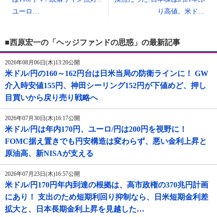
ユーロ…
り高値。米ド…
■西原宏一の「ヘッジファンドの思惑」の最新記事
2026年08月06日(木)13:20公開
米ドル/円の160～162円台は日米当局の防衛ラインに！ GW
介入時安値155円、神田シーリング152円が下値めど、押し
目買いから戻り売り戦略へ
2026年07月30日(木)16:17公開
米ドル/円は年内170円、ユーロ/円は200円を視野に！
FOMC据え置きでも円安構造は変わらず、悪い金利上昇と
原油高、新NISAが支える
2026年07月23日(木)16:57公開
米ドル/円170円年内到達の根拠は、高市政権の370兆円計画
にあり！ 支出のため短期利回り抑制なら、日米短期金利差
拡大と、日本長期金利上昇を見越した…