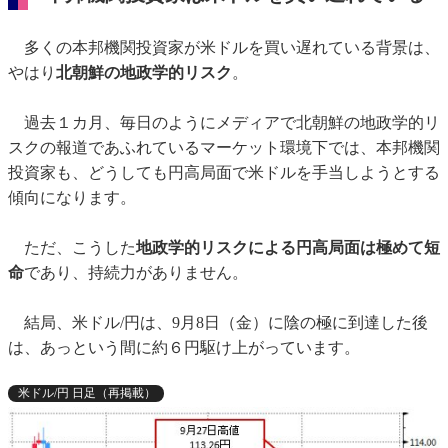
多くの本邦機関投資家が米ドルを買い遅れている背景は、
やはり
北朝鮮の地政学的リスク
。
過去１カ月、毎日のようにメディアで北朝鮮の地政学的リ
スクの報道であふれているマーケット環境下では、本邦機関
投資家も、どうしても円高局面で米ドルを手当しようとする
傾向になります。
ただ、こうした
地政学的リスクによる円高局面は極めて短
命
であり、持続力がありません。
結局、米ドル/円は、9月8日（金）に陰の極に到達した後
は、あっという間に約６円駆け上がっています。
米ドル/円 日足（再掲載）