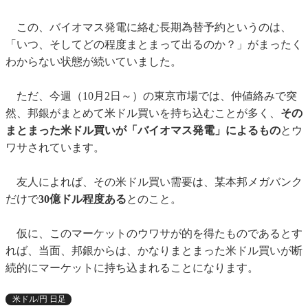
この、バイオマス発電に絡む長期為替予約というのは、
「いつ、そしてどの程度まとまって出るのか？」がまったく
わからない状態が続いていました。
ただ、今週（10月2日～）の東京市場では、仲値絡みで突
然、邦銀がまとめて米ドル買いを持ち込むことが多く、
その
まとまった米ドル買いが「バイオマス発電」によるもの
とウ
ワサされています。
友人によれば、その米ドル買い需要は、某本邦メガバンク
だけで
30億ドル程度ある
とのこと。
仮に、このマーケットのウワサが的を得たものであるとす
れば、当面、邦銀からは、かなりまとまった米ドル買いが断
続的にマーケットに持ち込まれることになります。
米ドル/円 日足