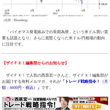
（出所：Bloomberg）
「バイオマス発電絡みでの長期為替」という米ドル買い需
要も話題となり、さらに底堅くなった米ドル/円相場の動向
に注目です。
【ザイＦＸ！編集部からのお知らせ】
ザイＦＸ！で人気の西原宏一さんと、ザイＦＸ！編集部が
お届けする有料メルマガ、それが
「トレード戦略指令！
（月
額：6600円・税込）
」
です。