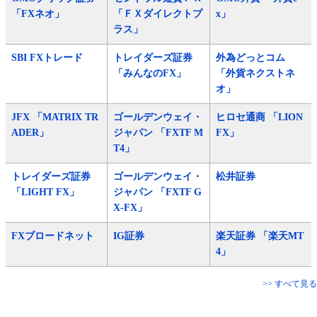
「FXネオ」
「ＦＸダイレクトプ
x」
ラス」
SBI FXトレード
トレイダーズ証券
外為どっとコム
「みんなのFX」
「外貨ネクストネ
オ」
JFX 「MATRIX TR
ゴールデンウェイ・
ヒロセ通商 「LION
ADER」
ジャパン 「FXTF M
FX」
T4」
トレイダーズ証券
ゴールデンウェイ・
松井証券
「LIGHT FX」
ジャパン 「FXTF G
X-FX」
FXブロードネット
IG証券
楽天証券 「楽天MT
4」
>> すべて見る