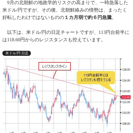
9月の北朝鮮の地政学的リスクの高まりで、一時急落した
米ドル/円ですが、その後、北朝鮮絡みの情勢は、まったく
好転したわけではないものの
１カ月弱で約６円急騰
。
以下は、米ドル/円の日足チャートですが、113円台前半に
は118.60円からのレジスタンスも控えています。
米ドル/円 日足