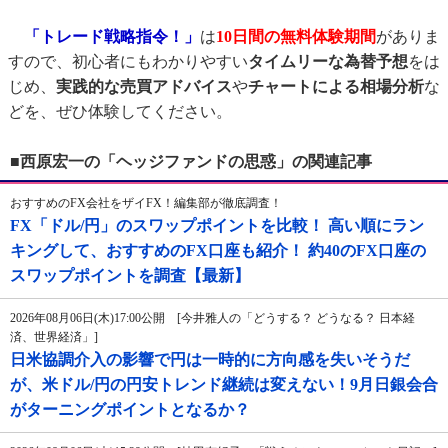
「トレード戦略指令！」
は
10日間の無料体験期間
がありま
すので、初心者にもわかりやすい
タイムリーな為替予想
をは
じめ、
実践的な売買アドバイス
や
チャートによる相場分析
な
どを、ぜひ体験してください。
■西原宏一の「ヘッジファンドの思惑」の関連記事
おすすめのFX会社をザイFX！編集部が徹底調査！
FX「ドル/円」のスワップポイントを比較！ 高い順にラン
キングして、おすすめのFX口座も紹介！ 約40のFX口座の
スワップポイントを調査【最新】
2026年08月06日(木)17:00公開 [今井雅人の「どうする？ どうなる？ 日本経
済、世界経済」]
日米協調介入の影響で円は一時的に方向感を失いそうだ
が、米ドル/円の円安トレンド継続は変えない！9月日銀会合
がターニングポイントとなるか？