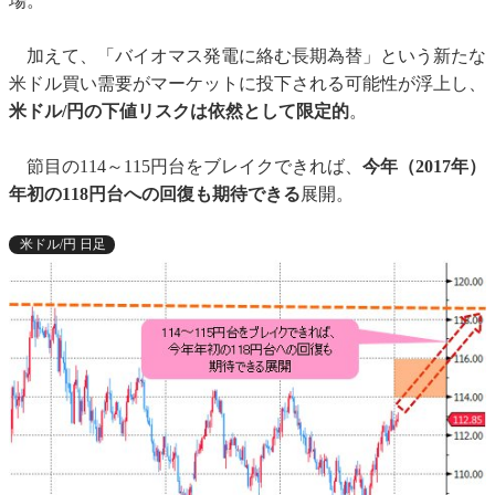
場。
加えて、「バイオマス発電に絡む長期為替」という新たな
米ドル買い需要がマーケットに投下される可能性が浮上し、
米ドル/円の下値リスクは依然として限定的
。
節目の114～115円台をブレイクできれば、
今年（2017年）
年初の118円台への回復も期待できる
展開。
米ドル/円 日足