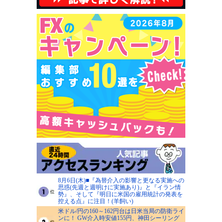
8月6日(木)■『為替介入の影響と更なる実施への
思惑(先週と週明けに実施あり)』と『イラン情
勢』、そして『明日に米国の雇用統計の発表を
控える点』に注目！(羊飼い)
米ドル/円の160～162円台は日米当局の防衛ライ
ンに！ GW介入時安値155円、神田シーリング