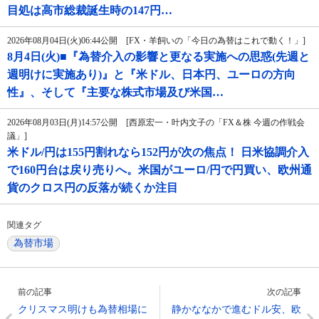
目処は高市総裁誕生時の147円…
2026年08月04日(火)06:44公開 [FX・羊飼いの「今日の為替はこれで動く！」]
8月4日(火)■『為替介入の影響と更なる実施への思惑(先週と
週明けに実施あり)』と『米ドル、日本円、ユーロの方向
性』、そして『主要な株式市場及び米国…
2026年08月03日(月)14:57公開 [西原宏一・叶内文子の「FX＆株 今週の作戦会
議」]
米ドル/円は155円割れなら152円が次の焦点！ 日米協調介入
で160円台は戻り売りへ。米国がユーロ/円で円買い、欧州通
貨のクロス円の反落が続くか注目
関連タグ
為替市場
前の記事
次の記事
クリスマス明けも為替相場に
静かななかで進むドル安、欧