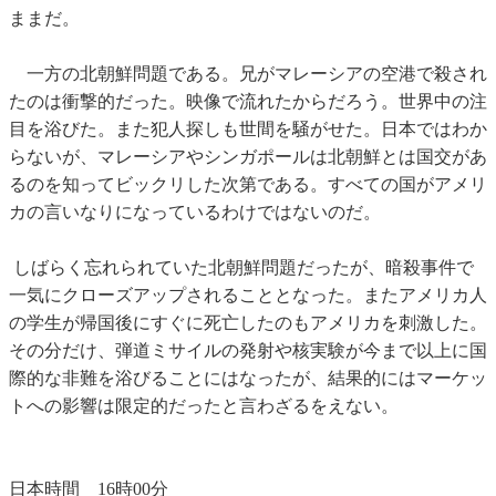
ままだ。
一方の北朝鮮問題である。兄がマレーシアの空港で殺され
たのは衝撃的だった。映像で流れたからだろう。世界中の注
目を浴びた。また犯人探しも世間を騒がせた。日本ではわか
らないが、マレーシアやシンガポールは北朝鮮とは国交があ
るのを知ってビックリした次第である。すべての国がアメリ
カの言いなりになっているわけではないのだ。
しばらく忘れられていた北朝鮮問題だったが、暗殺事件で
一気にクローズアップされることとなった。またアメリカ人
の学生が帰国後にすぐに死亡したのもアメリカを刺激した。
その分だけ、弾道ミサイルの発射や核実験が今まで以上に国
際的な非難を浴びることにはなったが、結果的にはマーケッ
トへの影響は限定的だったと言わざるをえない。
日本時間 16時00分