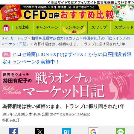
FX比較
キャンペーン
ランキング
スワップ
スプレッド
ザイFX！トップ
>
相場を見通す超強力FXコラム
>
持田有紀子の「戦うオンナの
マーケット日記」
> 為替相場は狭い値幅のまま、トランプに振り回された1年
ヒロセ通商[LION FX]ではザイFX！からの口座開設者限
定キャンペーンを実施中！
為替相場は狭い値幅のまま、
トランプに振り回された1年
2017年12月28日(木)16:07公開
[2017年12月28日(木)16:07更新]
持田有紀子