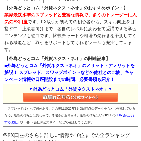
【外為どっとコム「外貨ネクストネオ」のおすすめポイント】
業界最狭水準のスプレッドと豊富な情報で、多くのトレーダーに人
気のFX口座
です。FX取引が初めての初心者から、スキル向上を目
指す中・上級者向けまで、各自のレベルにあわせて受講できる学習
コンテンツも魅力です。比較チャートや相場の先行きを予測してく
れる機能など、取引をサポートしてくれるツールも充実していま
す。
【外為どっとコム「外貨ネクストネオ」の関連記事】
■外為どっとコム「外貨ネクストネオ」のメリット・デメリットを
解説！ スプレッド、スワップポイントなどの他社との比較、キャ
ンペーン情報や口座開設までの時間、必要書類も紹介！
▼外為どっとコム「外貨ネクストネオ」▼
※スプレッドはすべて例外あり。この表は2026年8月3日時点のデータをもとに作成している
ため、最新の情報とは異なっている場合があります。最新の情報はザイFX！の
「FX会社おす
すめ比較」
や、各FX会社の公式サイトなどで確認してください
各FX口座のさらに詳しい情報や10位までの全ランキング