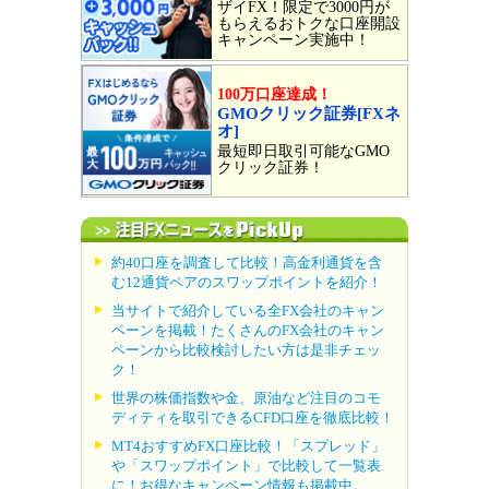
ザイFX！限定で3000円が
もらえるおトクな口座開設
キャンペーン実施中！
100万口座達成！
GMOクリック証券[FXネ
オ]
最短即日取引可能なGMO
クリック証券！
約40口座を調査して比較！高金利通貨を含
む12通貨ペアのスワップポイントを紹介！
当サイトで紹介している全FX会社のキャン
ペーンを掲載！たくさんのFX会社のキャン
ペーンから比較検討したい方は是非チェッ
ク！
世界の株価指数や金、原油など注目のコモ
ディティを取引できるCFD口座を徹底比較！
MT4おすすめFX口座比較！「スプレッド」
や「スワップポイント」で比較して一覧表
に！お得なキャンペーン情報も掲載中。