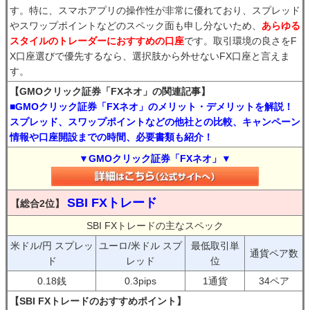
す。特に、スマホアプリの操作性が非常に優れており、スプレッド
やスワップポイントなどのスペック面も申し分ないため、
あらゆる
スタイルのトレーダーにおすすめの口座
です。取引環境の良さをF
X口座選びで優先するなら、選択肢から外せないFX口座と言えま
す。
【GMOクリック証券「FXネオ」の関連記事】
■GMOクリック証券「FXネオ」のメリット・デメリットを解説！
スプレッド、スワップポイントなどの他社との比較、キャンペーン
情報や口座開設までの時間、必要書類も紹介！
▼GMOクリック証券「FXネオ」▼
SBI FXトレード
【総合2位】
SBI FXトレードの主なスペック
米ドル/円 スプレッ
ユーロ/米ドル スプ
最低取引単
通貨ペア数
ド
レッド
位
0.18銭
0.3pips
1通貨
34ペア
【SBI FXトレードのおすすめポイント】