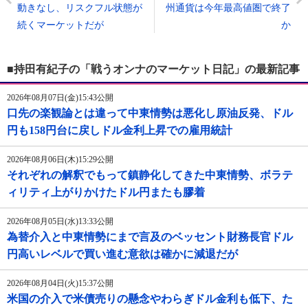
動きなし、リスクフル状態が
州通貨は今年最高値圏で終了
続くマーケットだが
か
■持田有紀子の「戦うオンナのマーケット日記」の最新記事
2026年08月07日(金)15:43公開
口先の楽観論とは違って中東情勢は悪化し原油反発、ドル
円も158円台に戻しドル金利上昇での雇用統計
2026年08月06日(木)15:29公開
それぞれの解釈でもって鎮静化してきた中東情勢、ボラテ
ィリティ上がりかけたドル円またも膠着
2026年08月05日(水)13:33公開
為替介入と中東情勢にまで言及のベッセント財務長官ドル
円高いレベルで買い進む意欲は確かに減退だが
2026年08月04日(火)15:37公開
米国の介入で米債売りの懸念やわらぎドル金利も低下、た