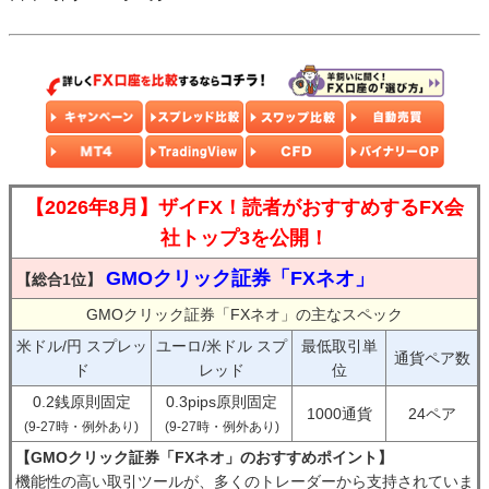
【2026年8月】ザイFX！読者がおすすめするFX会
社トップ3を公開！
GMOクリック証券「FXネオ」
【総合1位】
GMOクリック証券「FXネオ」の主なスペック
米ドル/円 スプレッ
ユーロ/米ドル スプ
最低取引単
通貨ペア数
ド
レッド
位
0.2銭原則固定
0.3pips原則固定
1000通貨
24ペア
(9-27時・例外あり)
(9-27時・例外あり)
【GMOクリック証券「FXネオ」のおすすめポイント】
機能性の高い取引ツールが、多くのトレーダーから支持されていま