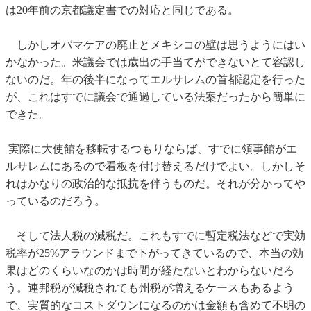
は20年前の京都議定書での対応と同じである。
しかしオバマケアの廃止とメキシコの壁は思うようにはい
かなかった。米議会では歳出の手当てができないとて容認し
ないのだ。年の後半になってエルサレムの首都認定を行った
が、これはすでに議会で通過している法案だったから簡単に
できた。
実際に大使館を移転するつもりならば、すでに領事館がエ
ルサレムにあるので看板を付け替えるだけでよい。しかしそ
れはかなりの政治的な抵抗を伴うものだ。それが分かってや
っているのだろう。
そして法人税の減税だ。これもすでに暫定税法などで実効
税率が25%アラウンドまで下がってきているので、本当の効
果はどのくらいなのかは時間が経たないとわからないだろ
う。連邦税が減税されても州税が増えるケースもあるよう
で、実質的なコストダウンになるのかは金額も含めて不明の