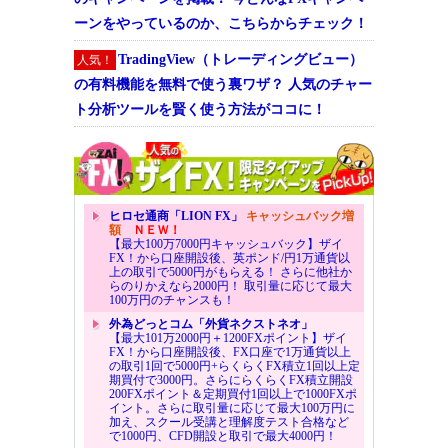
ーンをやっているのか、こちらからチェック！
TradingView（トレーディングビュー）
人気！
の有料機能を無料で使う裏ワザ？ 人気のチャー
ト分析ツールを賢く使う方法がココに！
ヒロセ通商「LION FX」
キャッシュバック増
額
ＮＥＷ！
【最大100万7000円キャッシュバック】ザイ
FX！から口座開設後、英ポンド/円1万通貨以
上の取引で5000円がもらえる！ さらに他社か
らのりかえなら2000円！ 取引量に応じて最大
100万円のチャンスも！
外為どっとコム「外貨ネクストネオ」
【最大101万2000円＋1200FXポイント】ザイ
FX！から口座開設後、FX口座で1万通貨以上
の取引1回で5000円+らくらくFX積立1回以上定
期買付で3000円。さらにらくらくFX積立開設
200FXポイント＆定期買付1回以上で1000FXポ
イント。さらに取引量に応じて最大100万円に
加え、スクール受講と理解度テスト合格など
で1000円、CFD開設と取引で最大4000円！