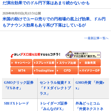
だ演出効果でのドル円下落はあまり続かないかも
2026年08月03日(月)13:51公開
米国の助けでユーロ売りでの円相場の底上げ効果、ドル円
もアナウンス効果もあり再び下落はしているが
>>最新記事一覧へ
GMOクリック証券
セントラル短資ＦＸ
GMO外貨 「外貨e
「FXネオ」
「ＦＸダイレクトプ
x」
ラス」
SBI FXトレード
トレイダーズ証券
外為どっとコム
「みんなのFX」
「外貨ネクストネ