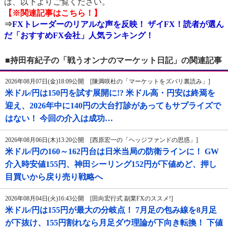
は、以下よりご覧ください。
【※関連記事はこちら！】
⇒
FXトレーダーのリアルな声を反映！ ザイFX！読者が選ん
だ「おすすめFX会社」人気ランキング！
■持田有紀子の「戦うオンナのマーケット日記」の関連記事
2026年08月07日(金)18:09公開 [陳満咲杜の「マーケットをズバリ裏読み」]
米ドル/円は150円を試す展開に!? 米ドル高・円安は終焉を
迎え、2026年中に140円の大台打診があってもサプライズで
はない！ 今回の介入は成功…
2026年08月06日(木)13:20公開 [西原宏一の「ヘッジファンドの思惑」]
米ドル/円の160～162円台は日米当局の防衛ラインに！ GW
介入時安値155円、神田シーリング152円が下値めど、押し
目買いから戻り売り戦略へ
2026年08月04日(火)16:43公開 [田向宏行式 副業FXのススメ!]
米ドル/円は155円が最大の分岐点！ 7月足の包み線を8月足
が下抜け、155円割れなら月足ダウ理論が下向き転換！ 下値