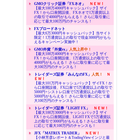
GMOクリック証券「FXネオ」
ＮＥＷ！
【最大100万4000円キャッシュバック】ザイ
FX！から口座開設後、FXネオで1万通貨以上
の取引で4000円がもらえる！ さらに取引量に
応じて最大100万円のチャンスも！
FXブロードネット
【最大6万3000円キャッシュバック】当サイト
限定！1万通貨以上の取引で現金3000円がもら
えるキャンペーン実施中！
GMO外貨「外貨ex」
人気上昇中！
【最大100万4000円キャッシュバック】ザイ
FX！から口座開設後、1万通貨以上の取引で
4000円がもらえる！ さらに取引量に応じて最
大100万円のチャンスも！
トレイダーズ証券「みんなのFX」
人気！
Ｎ
ＥＷ！
【最大101万円キャッシュバック】ザイFX！か
ら口座開設後、FX口座で5万通貨以上の取引で
5000円+シストレ口座で5万通貨以上の取引で
5000円がもらえる！ さらに取引量に応じて最
大100万円のチャンスも！
トレイダーズ証券「LIGHT FX」
ＮＥＷ！
【最大100万3000円キャッシュバック】ザイ
FX！から口座開設後、LIGHT FXで5万通貨以
上の取引で3000円がもらえる！さらに取引量
に応じて最大100万円のチャンスも！
JFX「MATRIX TRADER」
ＮＥＷ！
【小林芳彦レポート＆TradingViewインジと最