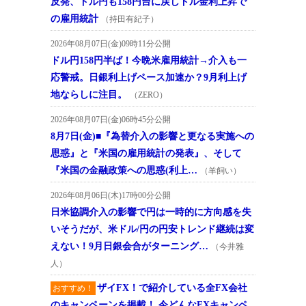
反発、ドル円も158円台に戻しドル金利上昇で
の雇用統計
（持田有紀子）
2026年08月07日(金)09時11分公開
ドル円158円半ば！今晩米雇用統計→介入も一
応警戒。日銀利上げペース加速か？9月利上げ
地ならしに注目。
（ZERO）
2026年08月07日(金)06時45分公開
8月7日(金)■『為替介入の影響と更なる実施への
思惑』と『米国の雇用統計の発表』、そして
『米国の金融政策への思惑(利上…
（羊飼い）
2026年08月06日(木)17時00分公開
日米協調介入の影響で円は一時的に方向感を失
いそうだが、米ドル/円の円安トレンド継続は変
えない！9月日銀会合がターニング…
（今井雅
人）
ザイFX！で紹介している全FX会社
おすすめ！
のキャンペーンを掲載！ 今どんなFXキャンペ