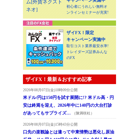
キャンペーン実施中
初心者にうれしい無料オ
ンラインセミナーが充実!
ザイFX！限定
キャンペーン実施中
取引コスト業界最安水準!
トレイダーズ証券みんな
のFX
ザイFX！最新＆おすすめ記事
2026年08月07日(金)18時09分公開
米ドル/円は150円を試す展開に!? 米ドル高・円
安は終焉を迎え、2026年中に140円の大台打診
があってもサプライズ…
（陳満咲杜）
2026年08月07日(金)15時43分公開
口先の楽観論とは違って中東情勢は悪化し原油