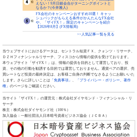
えない！9月日銀会合がターニングポイントと
なるか？(今井雅人)
FX会社のキャンペーンおすすめ10選！ キャッ
シュバックがもらえる条件がかんたんなFX会社
や、「ザイFX！」限定のキャンペーンを紹介
【2026年8月】(FX情報局)
>>人気記事一覧を見る
当ウェブサイトにおけるデータは、セントラル短資ＦＸ、クォンツ・リサーチ、
ＤＺＨフィナンシャルリサーチ、フィスコから情報の提供を受けております。
本ウェブサイト「ザイFX！」は、情報の提供を目的として運営しており、投
資、その他の行動を勧誘する目的では運営しておりません。通貨ペアの選択、売
買レートなど投資の最終決定は、お客様ご自身の判断でなさるようにお願いいた
します。さらに詳しいことは
「免責事項」
、
「プライバシー・ポリシー、著作
権」
のページをご確認ください。
当サイト「ザイFX！」の運営元：株式会社ダイヤモンド・フィナンシャル・リ
サーチ
株主：株式会社ダイヤモンド社（100％）
加入協会：一般社団法人日本暗号資産ビジネス協会（ＪＣＢＡ）