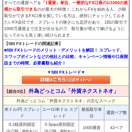
すべての通貨ペアを
「1通貨」単位、一般的なFX口座の1/1000の規
模から取引できる
のが最大の特徴！ これからFXを始める人、少額
取引ができるFX口座を探している方は、絶対にチェックしておき
たいFX会社です。スプレッドの狭さにも定評があり、1回の取引で
1000万通貨まで注文が出せるので、取引量が増えて稼げるように
なってからも長く使い続けられます。
【SBI FXトレードの関連記事】
■SBI FXトレードのメリット・デメリットを解説！ スプレッド、
スワップポイントなどの他社との比較、キャンペーン情報や口座開
設までの時間、必要書類も紹介！
▼SBI FXトレード▼
外為どっとコム「外貨ネクストネオ」
【総合3位】
外為どっとコム「外貨ネクストネオ」の主なスペック
米ドル/円 スプレッ
ユーロ/米ドル スプ
最低取引単
通貨ペア数
ド
レッド
位
0.2銭原則固定
0.3pips原則固定
1000通貨
42ペア
(9-27時・例外あり)
(9-27時・例外あり)