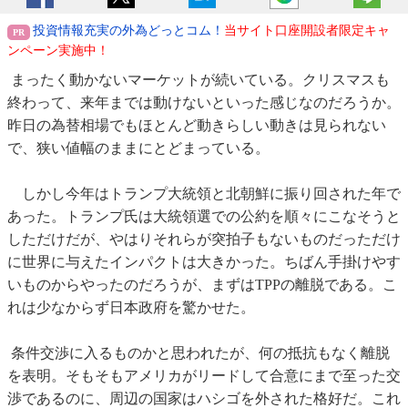
投資情報充実の外為どっとコム！
当サイト口座開設者限定キャ
ンペーン実施中！
まったく動かないマーケットが続いている。クリスマスも
終わって、来年までは動けないといった感じなのだろうか。
昨日の為替相場でもほとんど動きらしい動きは見られない
で、狭い値幅のままにとどまっている。
しかし今年はトランプ大統領と北朝鮮に振り回された年で
あった。トランプ氏は大統領選での公約を順々にこなそうと
しただけだが、やはりそれらが突拍子もないものだっただけ
に世界に与えたインパクトは大きかった。ちばん手掛けやす
いものからやったのだろうが、まずはTPPの離脱である。こ
れは少なからず日本政府を驚かせた。
条件交渉に入るものかと思われたが、何の抵抗もなく離脱
を表明。そもそもアメリカがリードして合意にまで至った交
渉であるのに、周辺の国家はハシゴを外された格好だ。これ