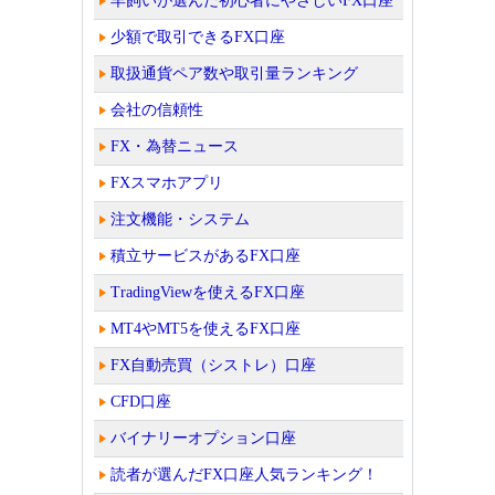
羊飼いが選んだ初心者にやさしいFX口座
少額で取引できるFX口座
取扱通貨ペア数や取引量ランキング
会社の信頼性
FX・為替ニュース
FXスマホアプリ
注文機能・システム
積立サービスがあるFX口座
TradingViewを使えるFX口座
MT4やMT5を使えるFX口座
FX自動売買（シストレ）口座
CFD口座
バイナリーオプション口座
読者が選んだFX口座人気ランキング！