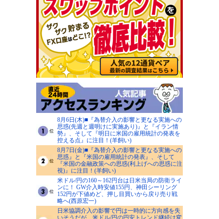
8月6日(木)■『為替介入の影響と更なる実施への
思惑(先週と週明けに実施あり)』と『イラン情
勢』、そして『明日に米国の雇用統計の発表を
控える点』に注目！(羊飼い)
8月7日(金)■『為替介入の影響と更なる実施への
思惑』と『米国の雇用統計の発表』、そして
『米国の金融政策への思惑(利上げへの思惑に注
視)』に注目！(羊飼い)
米ドル/円の160～162円台は日米当局の防衛ライ
ンに！ GW介入時安値155円、神田シーリング
152円が下値めど、押し目買いから戻り売り戦
略へ(西原宏一)
日米協調介入の影響で円は一時的に方向感を失
いそうだが、米ドル/円の円安トレンド継続は変