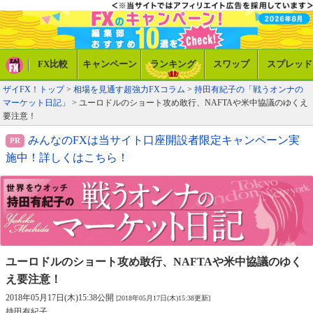
FX比較
キャンペーン
ランキング
スワップ
スプレッド
ザイFX！トップ
>
相場を見通す超強力FXコラム
>
持田有紀子の「戦うオンナの
マーケット日記」
> ユーロドルのショート攻め敢行、NAFTAや米中協議のゆくえ
要注意！
みんなのFXは当サイト口座開設者限定キャンペーン実
施中！詳しくはこちら！
ユーロドルのショート攻め敢行、
NAFTAや米中協議のゆく
え要注意！
2018年05月17日(木)15:38公開
[2018年05月17日(木)15:38更新]
持田有紀子