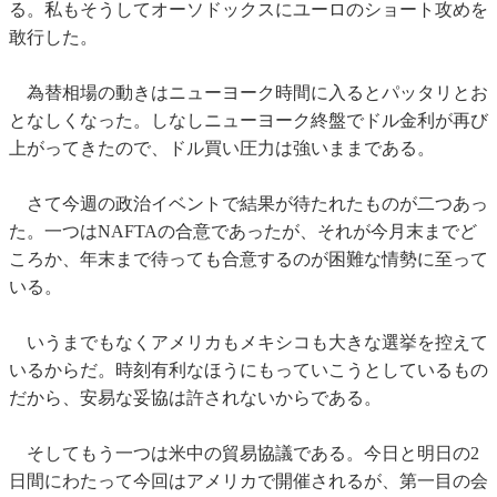
る。私もそうしてオーソドックスにユーロのショート攻めを
敢行した。
為替相場の動きはニューヨーク時間に入るとパッタリとお
となしくなった。しなしニューヨーク終盤でドル金利が再び
上がってきたので、ドル買い圧力は強いままである。
さて今週の政治イベントで結果が待たれたものが二つあっ
た。一つはNAFTAの合意であったが、それが今月末までど
ころか、年末まで待っても合意するのが困難な情勢に至って
いる。
いうまでもなくアメリカもメキシコも大きな選挙を控えて
いるからだ。時刻有利なほうにもっていこうとしているもの
だから、安易な妥協は許されないからである。
そしてもう一つは米中の貿易協議である。今日と明日の2
日間にわたって今回はアメリカで開催されるが、第一目の会