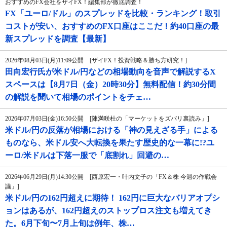
おすすめのFX会社をザイFX！編集部が徹底調査！
FX「ユーロ/ドル」のスプレッドを比較・ランキング！取引
コストが安い、おすすめのFX口座はここだ！約40口座の最
新スプレッドを調査【最新】
2026年08月03日(月)11:09公開 [ザイFX！投資戦略＆勝ち方研究！]
田向宏行氏が米ドル/円などの相場動向を音声で解説するX
スペースは【8月7日（金）20時30分】無料配信！約30分間
の解説を聞いて相場のポイントをチェ…
2026年07月03日(金)16:50公開 [陳満咲杜の「マーケットをズバリ裏読み」]
米ドル/円の反落が相場における「神の見えざる手」による
ものなら、米ドル安へ大転換を果たす歴史的な一幕に!?ユ
ーロ/米ドルは下落一服で「底割れ」回避の…
2026年06月29日(月)14:30公開 [西原宏一・叶内文子の「FX＆株 今週の作戦会
議」]
米ドル/円の162円超えに期待！ 162円に巨大なバリアオプシ
ョンはあるが、162円超えのストップロス注文も増えてき
た。6月下旬〜7月上旬は例年、株…