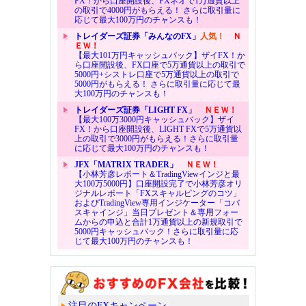
FX！から口座開設後、FXネオで1万通貨以上
の取引で4000円がもらえる！ さらに取引量に
応じて最大100万円のチャンスも！
トレイダーズ証券「みんなのFX」
人気！
Ｎ
ＥＷ！
【最大101万円キャッシュバック】ザイFX！か
ら口座開設後、FX口座で5万通貨以上の取引で
5000円+シストレ口座で5万通貨以上の取引で
5000円がもらえる！ さらに取引量に応じて最
大100万円のチャンスも！
トレイダーズ証券「LIGHT FX」
ＮＥＷ！
【最大100万3000円キャッシュバック】ザイ
FX！から口座開設後、LIGHT FXで5万通貨以
上の取引で3000円がもらえる！さらに取引量
に応じて最大100万円のチャンスも！
JFX「MATRIX TRADER」
ＮＥＷ！
【小林芳彦レポート＆TradingViewインジと最
大100万5000円】口座開設完了で小林芳彦オリ
ジナルレポート「FXスキャルピングのコツ」
およびTradingView専用インジケーター「コバ
スキャインジ」当日プレゼント＆専用フォー
ムからの申込と合計1万通貨以上の新規取引で
5000円キャッシュバック！さらに取引量に応
じて最大100万円のチャンスも！
注目のFXキャンペーン