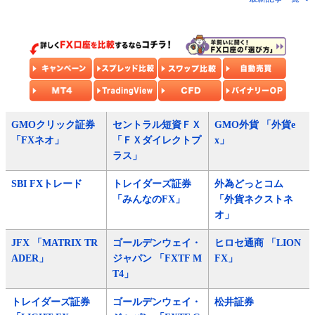
GMOクリック証券
セントラル短資ＦＸ
GMO外貨 「外貨e
「FXネオ」
「ＦＸダイレクトプ
x」
ラス」
SBI FXトレード
トレイダーズ証券
外為どっとコム
「みんなのFX」
「外貨ネクストネ
オ」
JFX 「MATRIX TR
ゴールデンウェイ・
ヒロセ通商 「LION
ADER」
ジャパン 「FXTF M
FX」
T4」
トレイダーズ証券
ゴールデンウェイ・
松井証券