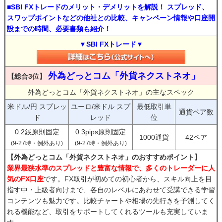
■SBI FXトレードのメリット・デメリットを解説！ スプレッド、
スワップポイントなどの他社との比較、キャンペーン情報や口座開
設までの時間、必要書類も紹介！
▼SBI FXトレード▼
外為どっとコム「外貨ネクストネオ」
【総合3位】
外為どっとコム「外貨ネクストネオ」の主なスペック
米ドル/円 スプレッ
ユーロ/米ドル スプ
最低取引単
通貨ペア数
ド
レッド
位
0.2銭原則固定
0.3pips原則固定
1000通貨
42ペア
(9-27時・例外あり)
(9-27時・例外あり)
【外為どっとコム「外貨ネクストネオ」のおすすめポイント】
業界最狭水準のスプレッドと豊富な情報で、多くのトレーダーに人
気のFX口座
です。FX取引が初めての初心者から、スキル向上を目
指す中・上級者向けまで、各自のレベルにあわせて受講できる学習
コンテンツも魅力です。比較チャートや相場の先行きを予測してく
れる機能など、取引をサポートしてくれるツールも充実していま