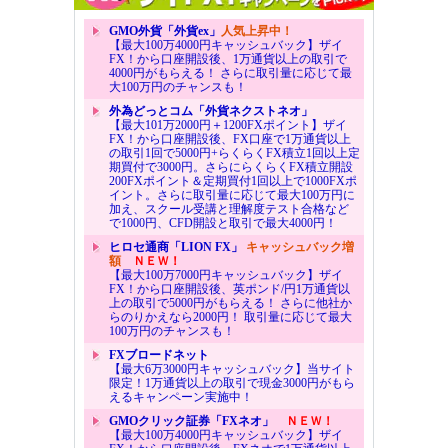
GMO外貨「外貨ex」
人気上昇中！
【最大100万4000円キャッシュバック】ザイ
FX！から口座開設後、1万通貨以上の取引で
4000円がもらえる！ さらに取引量に応じて最
大100万円のチャンスも！
外為どっとコム「外貨ネクストネオ」
【最大101万2000円＋1200FXポイント】ザイ
FX！から口座開設後、FX口座で1万通貨以上
の取引1回で5000円+らくらくFX積立1回以上定
期買付で3000円。さらにらくらくFX積立開設
200FXポイント＆定期買付1回以上で1000FXポ
イント。さらに取引量に応じて最大100万円に
加え、スクール受講と理解度テスト合格など
で1000円、CFD開設と取引で最大4000円！
ヒロセ通商「LION FX」
キャッシュバック増
額
ＮＥＷ！
【最大100万7000円キャッシュバック】ザイ
FX！から口座開設後、英ポンド/円1万通貨以
上の取引で5000円がもらえる！ さらに他社か
らのりかえなら2000円！ 取引量に応じて最大
100万円のチャンスも！
FXブロードネット
【最大6万3000円キャッシュバック】当サイト
限定！1万通貨以上の取引で現金3000円がもら
えるキャンペーン実施中！
GMOクリック証券「FXネオ」
ＮＥＷ！
【最大100万4000円キャッシュバック】ザイ