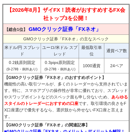
【2026年8月】ザイFX！読者がおすすめするFX会
社トップ3を公開！
GMOクリック証券「FXネオ」
【総合1位】
GMOクリック証券「FXネオ」の主なスペック
米ドル/円 スプレッ
ユーロ/米ドル スプ
最低取引単
通貨ペア数
ド
レッド
位
0.2銭原則固定
0.3pips原則固定
1000通貨
24ペア
(9-27時・例外あり)
(9-27時・例外あり)
【GMOクリック証券「FXネオ」のおすすめポイント】
機能性の高い取引ツールが、多くのトレーダーから支持されていま
す。特に、スマホアプリの操作性が非常に優れており、スプレッド
やスワップポイントなどのスペック面も申し分ないため、
あらゆる
スタイルのトレーダーにおすすめの口座
です。取引環境の良さをF
X口座選びで優先するなら、選択肢から外せないFX口座と言えま
す。
【GMOクリック証券「FXネオ」の関連記事】
■GMOクリック証券「FXネオ」のメリット・デメリットを解説！