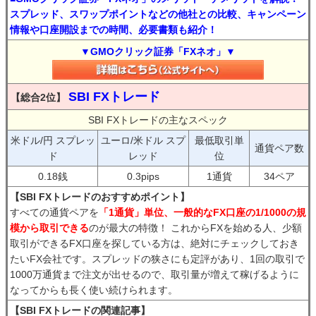
スプレッド、スワップポイントなどの他社との比較、キャンペーン
情報や口座開設までの時間、必要書類も紹介！
▼GMOクリック証券「FXネオ」▼
SBI FXトレード
【総合2位】
SBI FXトレードの主なスペック
米ドル/円 スプレッ
ユーロ/米ドル スプ
最低取引単
通貨ペア数
ド
レッド
位
0.18銭
0.3pips
1通貨
34ペア
【SBI FXトレードのおすすめポイント】
すべての通貨ペアを
「1通貨」単位、一般的なFX口座の1/1000の規
模から取引できる
のが最大の特徴！ これからFXを始める人、少額
取引ができるFX口座を探している方は、絶対にチェックしておき
たいFX会社です。スプレッドの狭さにも定評があり、1回の取引で
1000万通貨まで注文が出せるので、取引量が増えて稼げるように
なってからも長く使い続けられます。
【SBI FXトレードの関連記事】