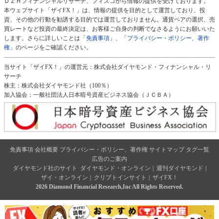
ＤＺＨフィナンシャルリサーチ、フィスコから情報の提供を受けております。
本ウェブサイト「ザイFX！」は、情報の提供を目的として運営しており、投
資、その他の行動を勧誘する目的では運営しておりません。通貨ペアの選択、売
買レートなど投資の最終決定は、お客様ご自身の判断でなさるようにお願いいた
します。さらに詳しいことは
「免責事項」
、
「プライバシー・ポリシー、著作
権」
のページをご確認ください。
当サイト「ザイFX！」の運営元：株式会社ダイヤモンド・フィナンシャル・リ
サーチ
株主：株式会社ダイヤモンド社（100％）
加入協会：一般社団法人日本暗号資産ビジネス協会（ＪＣＢＡ）
免責事項
会社概要
プライバシー・ポリシー、著作権
サイトマップ
タグ一覧
広告のご案内
ダイヤモンド社のサイト
ダイヤモンド・オンライン
|
週刊ダイヤモンド
|
ザイ・オンライン
|
クリプトインサイト
|
ザイFX！
2026 Diamond Financial Research,Inc All Rights Reserved.