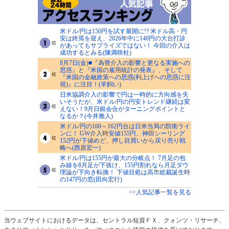
米ドル/円は150円を試す展開に!? 米ドル高・円
安は終焉を迎え、2026年中に140円の大台打診
があってもサプライズではない！ 今回の介入は
成功するとみる(陳満咲杜)
8月7日(金)■『為替介入の影響と更なる実施への
思惑』と『米国の雇用統計の発表』、そして
『米国の金融政策への思惑(利上げへの思惑に注
視)』に注目！(羊飼い)
日米協調介入の影響で円は一時的に方向感を失
いそうだが、米ドル/円の円安トレンド継続は変
えない！9月日銀会合がターニングポイントと
なるか？(今井雅人)
米ドル/円の160～162円台は日米当局の防衛ライ
ンに！ GW介入時安値155円、神田シーリング
152円が下値めど、押し目買いから戻り売り戦
略へ(西原宏一)
米ドル/円は155円が最大の分岐点！ 7月足の包
み線を8月足が下抜け、155円割れなら月足ダウ
理論が下向き転換！ 下値目処は高市総裁誕生時
の147円の窓(田向宏行)
>>人気記事一覧を見る
当ウェブサイトにおけるデータは、セントラル短資ＦＸ、クォンツ・リサーチ、