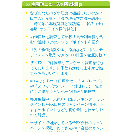
なぜあなたのダウ理論は機能しないのか？
田向宏行が導く「ダウ理論マスター講座」
～時間軸の基礎知識と実践編～ 【9/5（土）
会場+オンライン同時開催】
約40口座を調査して比較！高金利通貨を含
む12通貨ペアのスワップポイントを紹介！
世界の株価指数や金、原油など注目のコモ
ディティを取引できるCFD口座を徹底比較！
ザイFX！では簡単なアンケート調査を行な
っております。お手数おかけしますがご協
力をお願いいたします！
MT4おすすめFX口座比較！「スプレッド」
や「スワップポイント」で比較して一覧表
に！お得なキャンペーン情報も掲載中。
毎月更新中！人気FX口座ランキング。 ラン
クインしたFX口座のキャンペーン情報、お
すすめポイントなどを初心者にもわかりや
すく解説。
当サイトで紹介している全FX会社のキャン
ペーンを掲載！たくさんのFX会社のキャン