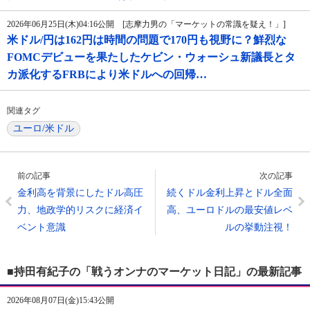
2026年06月25日(木)04:16公開 [志摩力男の「マーケットの常識を疑え！」]
米ドル/円は162円は時間の問題で170円も視野に？鮮烈な
FOMCデビューを果たしたケビン・ウォーシュ新議長とタ
カ派化するFRBにより米ドルへの回帰…
関連タグ
ユーロ/米ドル
前の記事
次の記事
金利高を背景にしたドル高圧
続くドル金利上昇とドル全面
力、地政学的リスクに経済イ
高、ユーロドルの最安値レベ
ベント意識
ルの挙動注視！
■持田有紀子の「戦うオンナのマーケット日記」の最新記事
2026年08月07日(金)15:43公開