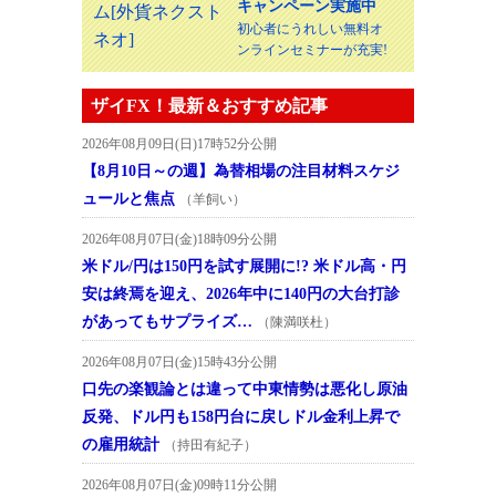
キャンペーン実施中
初心者にうれしい無料オ
ンラインセミナーが充実!
ザイFX！最新＆おすすめ記事
2026年08月09日(日)17時52分公開
【8月10日～の週】為替相場の注目材料スケジ
ュールと焦点
（羊飼い）
2026年08月07日(金)18時09分公開
米ドル/円は150円を試す展開に!? 米ドル高・円
安は終焉を迎え、2026年中に140円の大台打診
があってもサプライズ…
（陳満咲杜）
2026年08月07日(金)15時43分公開
口先の楽観論とは違って中東情勢は悪化し原油
反発、ドル円も158円台に戻しドル金利上昇で
の雇用統計
（持田有紀子）
2026年08月07日(金)09時11分公開