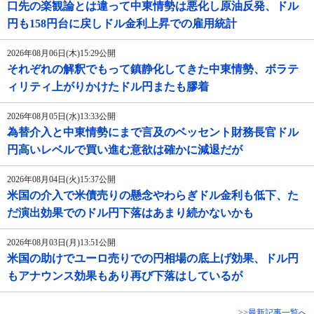
口先の楽観論とは違って中東情勢は悪化し原油反発、ドル
円も158円台に戻しドル金利上昇での雇用統計
2026年08月06日(木)15:29公開
それぞれの解釈でもって鎮静化してきた中東情勢、ボラテ
ィリティ上がりかけたドル円またも膠着
2026年08月05日(水)13:33公開
為替介入と中東情勢にまで言及のベッセント財務長官ドル
円高いレベルで買い進む意欲は確かに減退だが
2026年08月04日(火)15:37公開
米国の介入で米債売りの懸念やわらぎドル金利も低下、た
だ演出効果でのドル円下落はあまり続かないかも
2026年08月03日(月)13:51公開
米国の助けでユーロ売りでの円相場の底上げ効果、ドル円
もアナウンス効果もあり再び下落はしているが
>>最新記事一覧へ