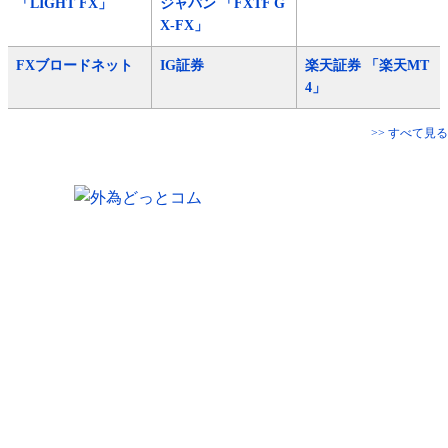
「LIGHT FX」
ジャパン 「FXTF G
X-FX」
FXブロードネット
IG証券
楽天証券 「楽天MT
4」
>> すべて見る