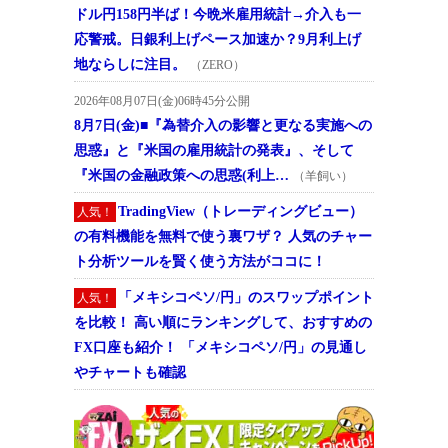
ドル円158円半ば！今晩米雇用統計→介入も一
応警戒。日銀利上げペース加速か？9月利上げ
地ならしに注目。
（ZERO）
2026年08月07日(金)06時45分公開
8月7日(金)■『為替介入の影響と更なる実施への
思惑』と『米国の雇用統計の発表』、そして
『米国の金融政策への思惑(利上…
（羊飼い）
TradingView（トレーディングビュー）
人気！
の有料機能を無料で使う裏ワザ？ 人気のチャー
ト分析ツールを賢く使う方法がココに！
「メキシコペソ/円」のスワップポイント
人気！
を比較！ 高い順にランキングして、おすすめの
FX口座も紹介！ 「メキシコペソ/円」の見通し
やチャートも確認