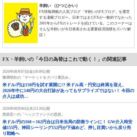
羊飼い （ひつじかい）
FX情報満載の人気ブログ「羊飼いのFXブログ」を運営
する凄腕ブロガー。日本ではまだFXが一般的でなかった
2001年からFXのトレードを続けている。このコーナーは
そんな羊飼いが今日発表される重要経済指標をズバリ解
説！
FX・羊飼いの「今日の為替はこれで動く！」の関連記事
2026年08月07日(金)18:09公開
陳満咲杜の「マーケットをズバリ裏読み」
米ドル/円は150円を試す展開に!? 米ドル高・円安は終焉を迎え、
2026年中に140円の大台打診があってもサプライズではない！ 今回の
介入は成功…
2026年08月06日(木)13:20公開
西原宏一の「ヘッジファンドの思惑」
米ドル/円の160～162円台は日米当局の防衛ラインに！ GW介入時安
値155円、神田シーリング152円が下値めど、押し目買いから戻り売
り戦略へ