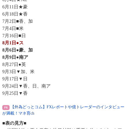
6月11日★豪
6月18日★香
7月2日■香、加
7月4日■米
7月16日■日
8月1日●ス
8月6日●豪、加
8月9日●南ア
8月27日●英
9月3日▼加、米
9月17日▼日
9月24日▼香、日、南ア
9月25日▼香
【外為どっとコム】FXレポートや億トレーダーのインタビュー
が満載！マネ育ch
■表の見方■