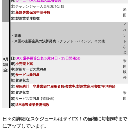
英)
カーニーBOE総裁の記者会見
米)
チャレンジャー人員削減予定数
米
米)
新規失業保険申請件数
国
米)製造業受注指数
イ
ベ
・
週末
ン
・
米国の主要企業の決算発表
→クラフト・ハインツ、その他
ト
な
ど
日)
BOJ議事要旨公表(6月14日・15日開催分)
8月
米
豪)
小売売上高
3日
国
中)財新サービス業PMI
(金)
以
英)
サービス業PMI
外
加)貿易収支
米)
雇用統計
：
非農業部門雇用者数
/
失業率
/
製造業雇用者数
/
平均時給
米)貿易収支
米
国
米)
サービス業PMI【確報値】
米)
ISM非製造業景況指数
日々の詳細なスケジュールはザイFX！の当欄に毎朝9時まで
にアップしています。