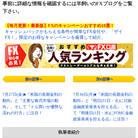
事前に詳細な情報を確認するには
羊飼いのFXブログ
をご覧
下さい。
【毎月更新！最新版】FXのキャンペーンおすすめ10選！
キャッシュバックがもらえる条件が簡単なFX会社や、「ザイ
FX！」限定のお得なキャンペーンを厳選して紹介。
7月27日(金)■『米国の長期金利の
7月30日(月)■『米国の長期金利の
動向』と『主要な株式市場の動
動向』と『明日(31日・火)に日銀
向』、そして『ドル買いが優勢な
金融政策発表を控える点』、そし
流れの行方』に注目！
て『明後日(1日・水)にFOMC金融
政策発表を控える点』に注目！
執筆者紹介