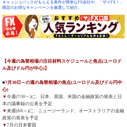
キャッシュバックがもらえる条件が簡単なFX会社や、「ザイFX！」
限定のお得なキャンペーンを厳選して紹介。
【今週の為替相場の注目材料スケジュールと焦点(ユーロド
ル及びドル円が中心)】
■
7月30日～の週の為替相場の焦点(ユーロドル及びドル円中
心)
▼
今週(7/30～)に、日本、英国、米国の金融政策の発表と日
本の議事録の公表を予定
▼
来週(8/6～)に、ニュージーランド、オーストラリアの金融
政策の発表を予定
▼
7月の月末要因