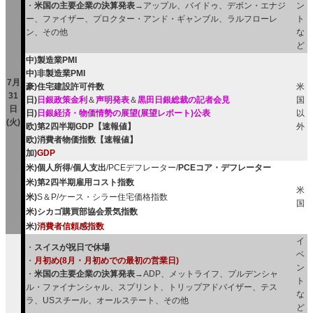
・
米国の主要企業の決算発表
→アップル、バイドゥ、デボン・エナジ
ン
ー、ファイザー、プロクター・アンド・ギャンブル、ラルフローレ
ト
ン、その他
な
ど
中)製造業PMI
中)非製造業PMI
7月
豪)住宅建設許可件数
米
31
日)
日銀政策金利
＆
声明発表
＆
黒田日銀総裁の記者会見
国
日
日)
日銀経済・物価情勢の展望(展望レポート)公表
以
(火)
欧)第2四半期GDP【速報値】
外
欧)消費者物価指数【速報値】
加)
GDP
米)個人所得
/
個人支出
/PCEデフレーター/
PCEコア・デフレーター
米)第2四半期雇用コスト指数
米
米)
S＆P/ケース・シラー住宅価格指数
国
米)シカゴ購買部協会景気指数
米)
消費者信頼感指数
イ
・
スイスが祝日で休場
ベ
・
月初め(8月・月初めでの最初の営業日)
ン
・
米国の主要企業の決算発表
→ADP、メットライフ、プルデンシャ
ト
ル・ファイナンシャル、スプリント、トリップアドバイザー、テス
な
ラ、USスチール、オールステート、その他
ど