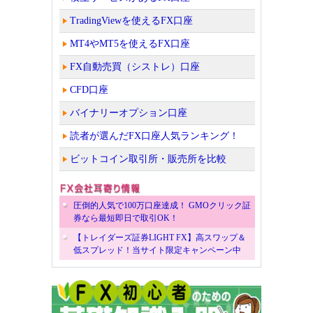
TradingViewを使えるFX口座
MT4やMT5を使えるFX口座
FX自動売買（シストレ）口座
CFD口座
バイナリーオプション口座
読者が選んだFX口座人気ランキング！
ビットコイン取引所・販売所を比較
圧倒的人気で100万口座達成！ GMOクリック証
券なら最短即日で取引OK！
【トレイダーズ証券LIGHT FX】高スワップ＆
低スプレッド！当サイト限定キャンペーン中