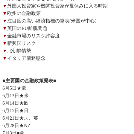
▼
外国人投資家や機関投資家が夏休みに入る時期
▼
欧州の金融政策
▼
注目度の高い経済指標の発表(米国が中心)
▼
英国のEU離脱問題
▼
金融市場のリスク許容度
▼
新興国リスク
▼
北朝鮮情勢
▼
イタリア債務懸念
■主要国の金融政策発表■
6月5日★豪
6月13日★米
6月14日★欧
6月15日★日
6月21日★ス、英
6月28日★NZ
7月3日■豪