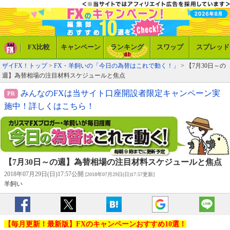
FX比較
キャンペーン
ランキング
スワップ
スプレッド
ザイFX！トップ
>
FX・羊飼いの「今日の為替はこれで動く！」
> 【7月30日～の
週】為替相場の注目材料スケジュールと焦点
みんなのFXは当サイト口座開設者限定キャンペーン実
施中！詳しくはこちら！
【7月30日～の週】為替相場の注目材料スケジュールと焦点
2018年07月29日(日)17:57公開
[2018年07月29日(日)17:57更新]
羊飼い
【毎月更新！最新版】FXのキャンペーンおすすめ10選！