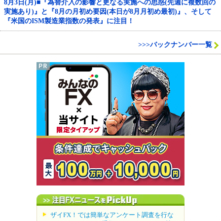
8月3日(月)■『為替介入の影響と更なる実施への思惑(先週に複数回の
実施あり)』と『8月の月初め要因(本日が8月月初め最初)』、そして
『米国のISM製造業指数の発表』に注目！
>>>バックナンバー一覧
ザイFX！では簡単なアンケート調査を行な