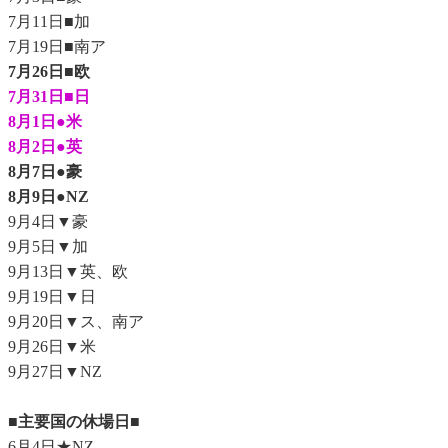
7月11日■加
7月19日■南ア
7月26日■欧
7月31日■日
8月1日●米
8月2日●英
8月7日●豪
8月9日●NZ
9月4日▼豪
9月5日▼加
9月13日▼英、欧
9月19日▼日
9月20日▼ス、南ア
9月26日▼米
9月27日▼NZ
■主要国の休場日■
6月4日★NZ