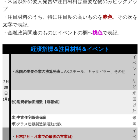
・米国以外の要人発言や注目材料は重要な物のみピックアッ
プ
・注目材料のうち、特に注目度の高いものを
赤色
、その次を
太字
で表記。
・金融政策関連のものはイベントの欄へ
桃色
で表記。
経済指標＆注目材料＆イベント
イ
ベ
ン
・
米国の主要企業の決算発表
→AKスチール、キャタピラー、その他
ト
な
7月
ど
30
米
日
国
(月)
独)消費者物価指数【速報値】
以
外
米)中古住宅販売保留
米
国
米)
ダラス連銀製造業活動指数
イ
・
月末(7月・月末での最後の営業日)
ベ