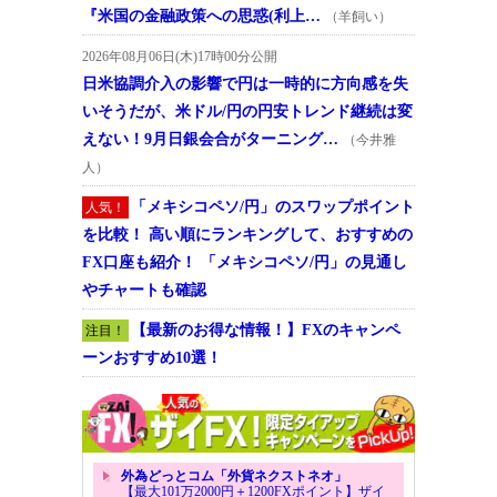
『米国の金融政策への思惑(利上…
（羊飼い）
2026年08月06日(木)17時00分公開
日米協調介入の影響で円は一時的に方向感を失
いそうだが、米ドル/円の円安トレンド継続は変
えない！9月日銀会合がターニング…
（今井雅
人）
「メキシコペソ/円」のスワップポイント
人気！
を比較！ 高い順にランキングして、おすすめの
FX口座も紹介！ 「メキシコペソ/円」の見通し
やチャートも確認
【最新のお得な情報！】FXのキャンペ
注目！
ーンおすすめ10選！
外為どっとコム「外貨ネクストネオ」
【最大101万2000円＋1200FXポイント】ザイ