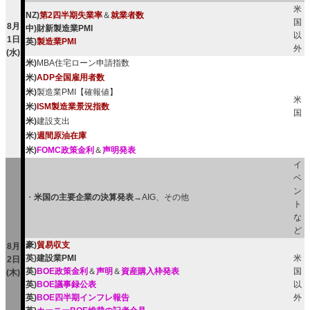
米
NZ)
第2四半期失業率
＆
就業者数
国
8月
中)財新製造業PMI
以
1日
英)
製造業PMI
外
(水)
米)
MBA住宅ローン申請指数
米)
ADP全国雇用者数
米)
製造業PMI【確報値】
米
米)
ISM製造業景況指数
国
米)
建設支出
米)
週間原油在庫
米)
FOMC政策金利
＆
声明発表
イ
ベ
ン
・
米国の主要企業の決算発表
→AIG、その他
ト
な
ど
豪)
貿易収支
8月
英)建設業PMI
米
2日
英)
BOE政策金利
＆
声明
＆
資産購入枠発表
国
(木)
英)
BOE議事録公表
以
英)
BOE四半期インフレ報告
外