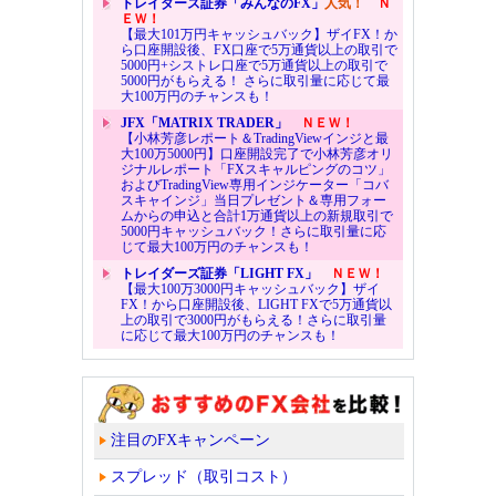
トレイダーズ証券「みんなのFX」
人気！
Ｎ
ＥＷ！
【最大101万円キャッシュバック】ザイFX！か
ら口座開設後、FX口座で5万通貨以上の取引で
5000円+シストレ口座で5万通貨以上の取引で
5000円がもらえる！ さらに取引量に応じて最
大100万円のチャンスも！
JFX「MATRIX TRADER」
ＮＥＷ！
【小林芳彦レポート＆TradingViewインジと最
大100万5000円】口座開設完了で小林芳彦オリ
ジナルレポート「FXスキャルピングのコツ」
およびTradingView専用インジケーター「コバ
スキャインジ」当日プレゼント＆専用フォー
ムからの申込と合計1万通貨以上の新規取引で
5000円キャッシュバック！さらに取引量に応
じて最大100万円のチャンスも！
トレイダーズ証券「LIGHT FX」
ＮＥＷ！
【最大100万3000円キャッシュバック】ザイ
FX！から口座開設後、LIGHT FXで5万通貨以
上の取引で3000円がもらえる！さらに取引量
に応じて最大100万円のチャンスも！
注目のFXキャンペーン
スプレッド（取引コスト）