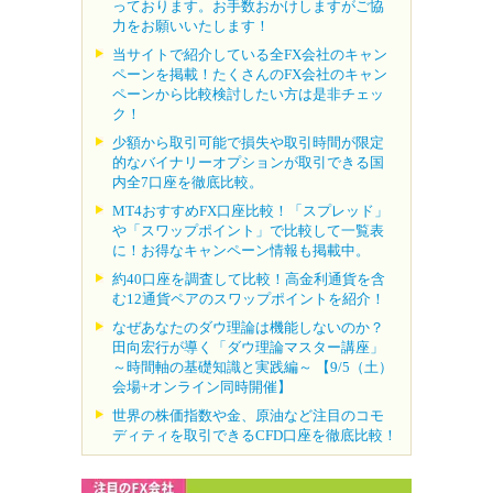
っております。お手数おかけしますがご協
力をお願いいたします！
当サイトで紹介している全FX会社のキャン
ペーンを掲載！たくさんのFX会社のキャン
ペーンから比較検討したい方は是非チェッ
ク！
少額から取引可能で損失や取引時間が限定
的なバイナリーオプションが取引できる国
内全7口座を徹底比較。
MT4おすすめFX口座比較！「スプレッド」
や「スワップポイント」で比較して一覧表
に！お得なキャンペーン情報も掲載中。
約40口座を調査して比較！高金利通貨を含
む12通貨ペアのスワップポイントを紹介！
なぜあなたのダウ理論は機能しないのか？
田向宏行が導く「ダウ理論マスター講座」
～時間軸の基礎知識と実践編～ 【9/5（土）
会場+オンライン同時開催】
世界の株価指数や金、原油など注目のコモ
ディティを取引できるCFD口座を徹底比較！