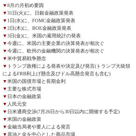
▼
8月の月初め要因
▼
31日(火)に、日銀金融政策発表
▼
1日(水)に、FOMC金融政策発表
▼
2日(木)に、BOE金融政策発表
▼
3日(金)に、米国の雇用統計の発表
▼
今週に、米国の主要企業の決算発表が相次ぐ
▼
今週に、欧州の金融機関の決算発表が相次ぐ
▼
米中貿易戦争懸念
▼
トランプ政権による発表や決定及び発言(トランプ大統領
によるFRB利上げ懸念及びドル高懸念発言も含む)
▼
米国の国債市場と長期金利
▼
主要な株式市場
▼
日本の金融政策
▼
人民元安
▼
日米通商交渉(7月26日から30日以内に開催する予定)
▼
米国の金融政策
▼
金融当局者や要人による発言
▼
原油と金を中心とした商品市場