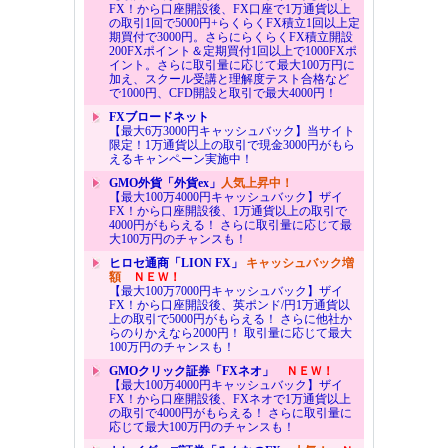
FX！から口座開設後、FX口座で1万通貨以上
の取引1回で5000円+らくらくFX積立1回以上定
期買付で3000円。さらにらくらくFX積立開設
200FXポイント＆定期買付1回以上で1000FXポ
イント。さらに取引量に応じて最大100万円に
加え、スクール受講と理解度テスト合格など
で1000円、CFD開設と取引で最大4000円！
FXブロードネット
【最大6万3000円キャッシュバック】当サイト
限定！1万通貨以上の取引で現金3000円がもら
えるキャンペーン実施中！
GMO外貨「外貨ex」
人気上昇中！
【最大100万4000円キャッシュバック】ザイ
FX！から口座開設後、1万通貨以上の取引で
4000円がもらえる！ さらに取引量に応じて最
大100万円のチャンスも！
ヒロセ通商「LION FX」
キャッシュバック増
額
ＮＥＷ！
【最大100万7000円キャッシュバック】ザイ
FX！から口座開設後、英ポンド/円1万通貨以
上の取引で5000円がもらえる！ さらに他社か
らのりかえなら2000円！ 取引量に応じて最大
100万円のチャンスも！
GMOクリック証券「FXネオ」
ＮＥＷ！
【最大100万4000円キャッシュバック】ザイ
FX！から口座開設後、FXネオで1万通貨以上
の取引で4000円がもらえる！ さらに取引量に
応じて最大100万円のチャンスも！