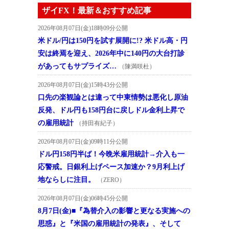
ザイFX！最新＆おすすめ記事
2026年08月07日(金)18時09分公開
米ドル/円は150円を試す展開に!? 米ドル高・円
安は終焉を迎え、2026年中に140円の大台打診
があってもサプライズ…
（陳満咲杜）
2026年08月07日(金)15時43分公開
口先の楽観論とは違って中東情勢は悪化し原油
反発、ドル円も158円台に戻しドル金利上昇で
の雇用統計
（持田有紀子）
2026年08月07日(金)09時11分公開
ドル円158円半ば！今晩米雇用統計→介入も一
応警戒。日銀利上げペース加速か？9月利上げ
地ならしに注目。
（ZERO）
2026年08月07日(金)06時45分公開
8月7日(金)■『為替介入の影響と更なる実施への
思惑』と『米国の雇用統計の発表』、そして