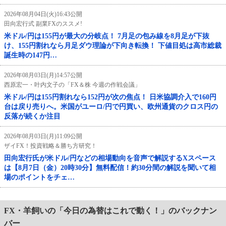
2026年08月04日(火)16:43公開
田向宏行式 副業FXのススメ!
米ドル/円は155円が最大の分岐点！ 7月足の包み線を8月足が下抜
け、155円割れなら月足ダウ理論が下向き転換！ 下値目処は高市総裁
誕生時の147円…
2026年08月03日(月)14:57公開
西原宏一・叶内文子の「FX＆株 今週の作戦会議」
米ドル/円は155円割れなら152円が次の焦点！ 日米協調介入で160円
台は戻り売りへ。米国がユーロ/円で円買い、欧州通貨のクロス円の
反落が続くか注目
2026年08月03日(月)11:09公開
ザイFX！投資戦略＆勝ち方研究！
田向宏行氏が米ドル/円などの相場動向を音声で解説するXスペース
は【8月7日（金）20時30分】無料配信！約30分間の解説を聞いて相
場のポイントをチェ…
FX・羊飼いの「今日の為替はこれで動く！」のバックナン
バー