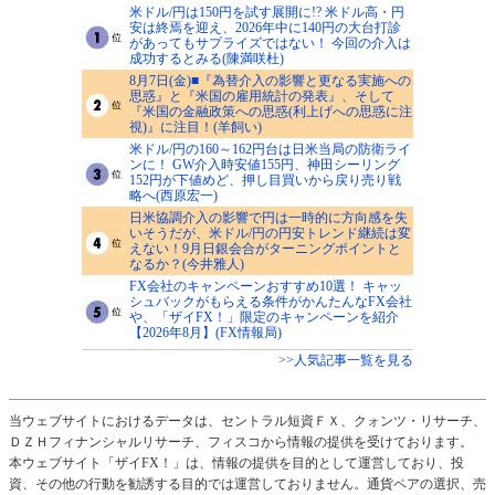
米ドル/円は150円を試す展開に!? 米ドル高・円
安は終焉を迎え、2026年中に140円の大台打診
があってもサプライズではない！ 今回の介入は
成功するとみる(陳満咲杜)
8月7日(金)■『為替介入の影響と更なる実施への
思惑』と『米国の雇用統計の発表』、そして
『米国の金融政策への思惑(利上げへの思惑に注
視)』に注目！(羊飼い)
米ドル/円の160～162円台は日米当局の防衛ライ
ンに！ GW介入時安値155円、神田シーリング
152円が下値めど、押し目買いから戻り売り戦
略へ(西原宏一)
日米協調介入の影響で円は一時的に方向感を失
いそうだが、米ドル/円の円安トレンド継続は変
えない！9月日銀会合がターニングポイントと
なるか？(今井雅人)
FX会社のキャンペーンおすすめ10選！ キャッ
シュバックがもらえる条件がかんたんなFX会社
や、「ザイFX！」限定のキャンペーンを紹介
【2026年8月】(FX情報局)
>>人気記事一覧を見る
当ウェブサイトにおけるデータは、セントラル短資ＦＸ、クォンツ・リサーチ、
ＤＺＨフィナンシャルリサーチ、フィスコから情報の提供を受けております。
本ウェブサイト「ザイFX！」は、情報の提供を目的として運営しており、投
資、その他の行動を勧誘する目的では運営しておりません。通貨ペアの選択、売