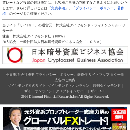
買レートなど投資の最終決定は、お客様ご自身の判断でなさるようにお願いいた
します。さらに詳しいことは
「免責事項」
、
「プライバシー・ポリシー、著作
権」
のページをご確認ください。
当サイト「ザイFX！」の運営元：株式会社ダイヤモンド・フィナンシャル・リ
サーチ
株主：株式会社ダイヤモンド社（100％）
加入協会：一般社団法人日本暗号資産ビジネス協会（ＪＣＢＡ）
免責事項
会社概要
プライバシー・ポリシー、著作権
サイトマップ
タグ一覧
広告のご案内
ダイヤモンド社のサイト
ダイヤモンド・オンライン
|
週刊ダイヤモンド
|
ザイ・オンライン
|
クリプトインサイト
|
ザイFX！
2026 Diamond Financial Research,Inc All Rights Reserved.