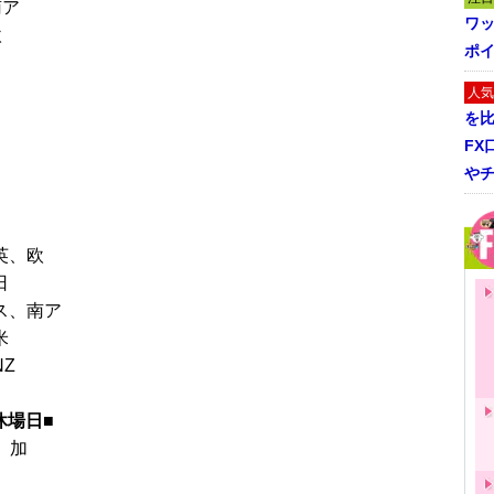
南ア
ワ
欧
ポイ
日
人気
を
FX
や
英、欧
日
▼ス、南ア
米
NZ
休場日■
、加