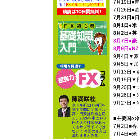
7月19日■
る！
FXメルマガも配信中！
7月26日■
7月31日■
8月1日●米
8月2日●英
8月7日●豪
8月9日●NZ
9月4日▼豪
9月5日▼加
9月13日▼
9月19日▼
9月20日
9月26日▼
9月27日▼
米ドル/円は150円を
試す展開に!? 米ドル
高・円安は終焉を迎
■主要国の
え、2026年中に140
円の大台打診があっ
7月2日■香
てもサプライズでは
ない！ 今回の介入は
7月4日■米
成功するとみる