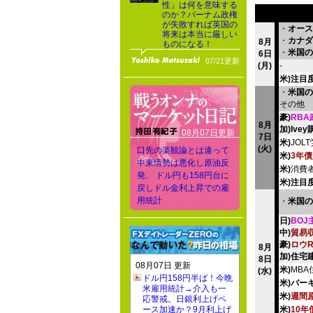
性」は何を意味する
のか？バーナム政権
が失敗すれば英国の
・
オース
将来は本当に厳しい
・
カナダ
8月
ものになる！
・
米国の
6日
07/21更新
(月)
-
米)注目
・
米国の
その他
豪)
RB
8月
加)Ive
08月07日更新
7日
米)
JOL
(火)
口先の楽観論とは違って
米)
3年
中東情勢は悪化し原油反
米)
消費
発、 ドル円も158円台に
米)注目
戻しドル金利上昇での雇
用統計
・
米国の
日)
BOJ
中)
貿易
豪)
ロウ
8月
加)住宅
8日
08月07日 更新
米)
MB
(水)
ドル円158円半ば！今晩
米)バー
米雇用統計→介入も一
米)
週間
応警戒。日銀利上げペ
ース加速か？9月利上げ
米)
10年