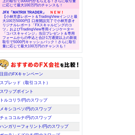
上の取引で3000円がもらえる！さらに取引量
に応じて最大100万円のチャンスも！
JFX「MATRIX TRADER」
ＮＥＷ！
【小林芳彦レポート＆TradingViewインジと最
大100万5000円】口座開設完了で小林芳彦オ
リジナルレポート「FXスキャルピングのコ
ツ」およびTradingView専用インジケーター
「コバスキャインジ」当日プレゼント＆専用
フォームからの申込と合計1万通貨以上の新規
取引で5000円キャッシュバック！さらに取引
量に応じて最大100万円のチャンスも！
注目のFXキャンペーン
スプレッド（取引コスト）
スワップポイント
トルコリラ/円のスワップ
メキシコペソ/円のスワップ
チェココルナ/円のスワップ
ハンガリーフォリント/円のスワップ