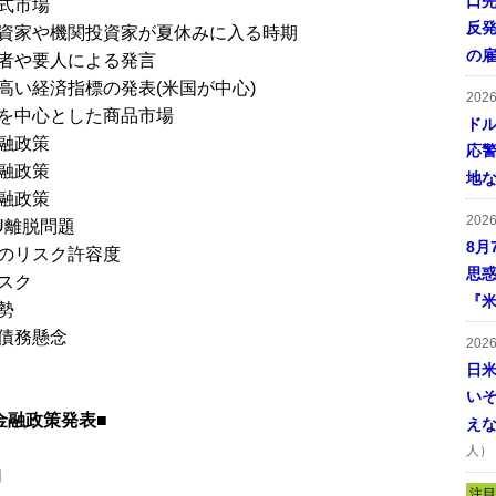
口
式市場
反発
資家や機関投資家が夏休みに入る時期
の
者や要人による発言
高い経済指標の発表(米国が中心)
202
を中心とした商品市場
ドル
融政策
応
融政策
地
融政策
202
U離脱問題
8月
のリスク許容度
思
スク
『米
勢
債務懸念
202
日
い
金融政策発表■
え
人）
加
注目