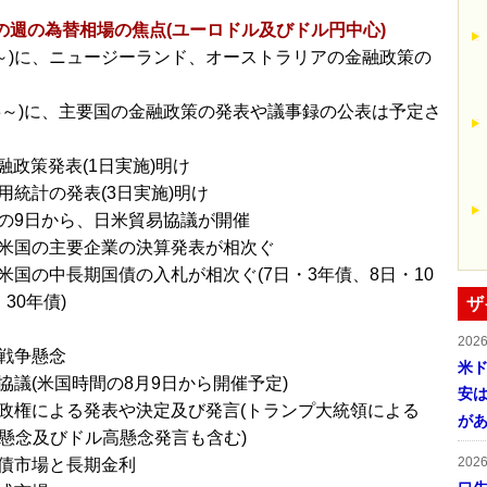
～の週の為替相場の焦点(ユーロドル及びドル円中心)
/6～)に、ニュージーランド、オーストラリアの金融政策の
/13～)に、主要国の金融政策の発表や議事録の公表は予定さ
金融政策発表(1日実施)明け
用統計の発表(3日実施)明け
の9日から、日米貿易協議が開催
米国の主要企業の決算発表が相次ぐ
米国の中長期国債の入札が相次ぐ(7日・3年債、8日・10
30年債)
ザ
202
戦争懸念
米ド
協議(米国時間の8月9日から開催予定)
安は
政権による発表や決定及び発言(トランプ大統領による
が
げ懸念及びドル高懸念発言も含む)
202
債市場と長期金利