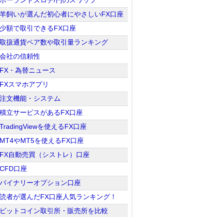
ポーランドズロチ/円のスワップ
羊飼いが選んだ初心者にやさしいFX口座
少額で取引できるFX口座
取扱通貨ペア数や取引量ランキング
会社の信頼性
FX・為替ニュース
FXスマホアプリ
注文機能・システム
積立サービスがあるFX口座
TradingViewを使えるFX口座
MT4やMT5を使えるFX口座
FX自動売買（シストレ）口座
CFD口座
バイナリーオプション口座
読者が選んだFX口座人気ランキング！
ビットコイン取引所・販売所を比較