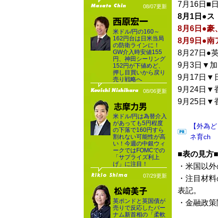
7月16日■
08/07更新
8月1日●ス
8月6日●豪
米ドル/円の160～
162円台は日米当局
8月9日●南
の防衛ラインに！
GW介入時安値155
8月27日●
円、神田シーリング
9月3日▼
152円が下値めど、
押し目買いから戻り
9月17日▼
売り戦略へ
9月24日
08/06更新
9月25日▼
米ドル/円は為替介入
があっても5円程度
【外為ど
の下落で160円すら
ネ育ch
割れない可能性が高
い！今週の中銀ウィ
ークではFOMCでの
■表の見方
「サプライズ利上
げ」に注目！
・米国以外
07/29更新
・注目材料
表記。
英ポンドと英国債が
・金融政策
売りで反応したバー
ナム新首相の「柔軟