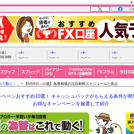
日（金）
--/--
--/--
--/--
--/--
0分21秒
--.--
--
--.--
--
--.--
--
--.--
--
れで動く！」
> 【8月6日～の週】為替相場の注目材料スケジュールと焦点
ペーンおすすめ10選！ キャッシュバックがもらえる条件が簡単
お得なキャンペーンを厳選して紹介