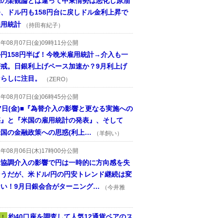
先の楽観論とは違って中東情勢は悪化し原油
、ドル円も158円台に戻しドル金利上昇で
雇用統計
（持田有紀子）
6年08月07日(金)09時11分公開
円158円半ば！今晩米雇用統計→介入も一
警戒。日銀利上げペース加速か？9月利上げ
ならしに注目。
（ZERO）
6年08月07日(金)06時45分公開
7日(金)■『為替介入の影響と更なる実施への
惑』と『米国の雇用統計の発表』、そして
国の金融政策への思惑(利上…
（羊飼い）
6年08月06日(木)17時00分公開
米協調介入の影響で円は一時的に方向感を失
そうだが、米ドル/円の円安トレンド継続は変
ない！9月日銀会合がターニング…
（今井雅
約40口座を調査して人気12通貨ペアのス
！