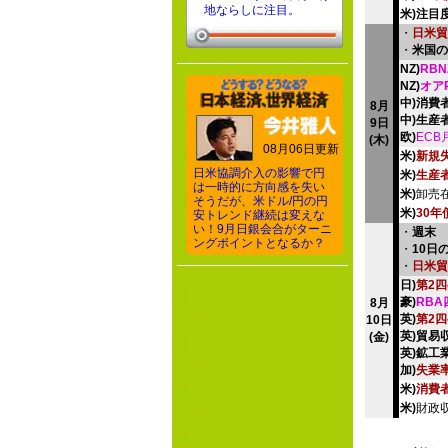
地ならしに注目。
米)注目
・
日米貿
・
米国の
NZ)
RB
NZ)
オア
中)消費
8月
中)生産
9日
欧)
ECB
(木)
08月06日更新
米)
新規
日米協調介入の影響で円
米)
生産
は一時的に方向感を失い
米)
卸売
そうだが、米ドル/円の円
米)
30年
安トレンド継続は変えな
い！9月日銀会合がターニ
・
週末
ングポイントとなるか？
・
10日
・
日米貿
日)
第2
豪)
RB
8月
英)
第2
10日
英)貿易
(金)
英)鉱工
加)
失業
米)
消費
米)
財政