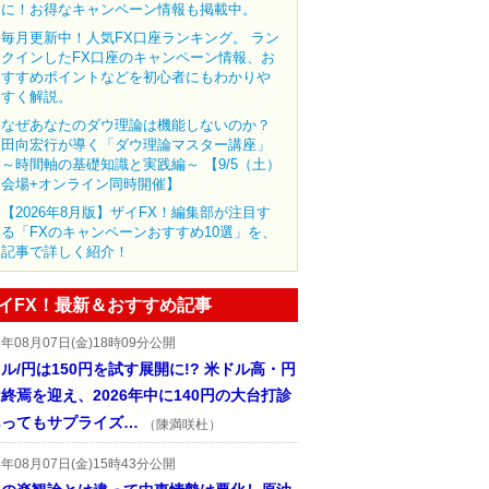
に！お得なキャンペーン情報も掲載中。
毎月更新中！人気FX口座ランキング。 ラン
クインしたFX口座のキャンペーン情報、お
すすめポイントなどを初心者にもわかりや
すく解説。
なぜあなたのダウ理論は機能しないのか？
田向宏行が導く「ダウ理論マスター講座」
～時間軸の基礎知識と実践編～ 【9/5（土）
会場+オンライン同時開催】
【2026年8月版】ザイFX！編集部が注目す
る「FXのキャンペーンおすすめ10選」を、
記事で詳しく紹介！
イFX！最新＆おすすめ記事
6年08月07日(金)18時09分公開
ル/円は150円を試す展開に!? 米ドル高・円
終焉を迎え、2026年中に140円の大台打診
あってもサプライズ…
（陳満咲杜）
6年08月07日(金)15時43分公開