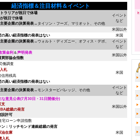
経済指標＆注目材料＆イベント
トラリアが祝日で休場
イベント
が祝日で休場
など
主要企業の決算発表
→タイソン・フーズ、マリオット、その他
米国以外
度の高い経済指標の発表はない
米国
主要企業の決算発表
→ウォルト・ディズニー、オフィス・デポ、
イベント
など
A政策金利
＆
声明発表
米国以外
y購買部協会指数
T労働調査
債入札
米国
者信用残高
度の高い経済指標の発表はない
イベント
主要企業の決算発表
→モンスタービバレッジ、その他
など
主な意見公表(7月30日・31日開催分)
収支
米国以外
RBA総裁の発言
建設許可
A住宅ローン申請指数
キン：リッチモンド連銀総裁の発言
原油在庫
米国
債入札