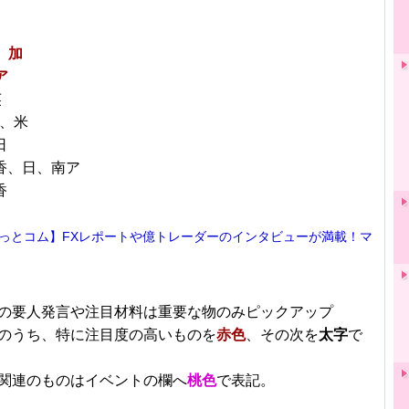
日
、加
ア
英
加、米
日
▼香、日、南ア
香
っとコム】FXレポートや億トレーダーのインタビューが満載！マ
■
の要人発言や注目材料は重要な物のみピックアップ
のうち、特に注目度の高いものを
赤色
、その次を
太字
で
関連のものはイベントの欄へ
桃色
で表記。