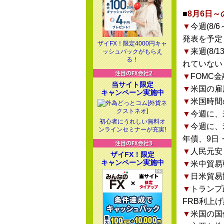
■
8月6日
▼
今週(8
発表を予定
ザイFX！限定4000円キャ
▼
来週(8
ッシュバックがもらえ
る！
れていない
▼
FOMC
当サイト限定
▼
米国の雇
キャンペーン実施中
▼
米国時間
▼
今週に、
初心者にうれしい無料オ
▼
今週に、
ンラインセミナーが充実!
年債、9日・
▼
人民元安
ザイFX！限定
キャンペーン実施中
▼
米中貿易
▼
日米貿易
▼
トランプ
FRB利上
▼
米国の国