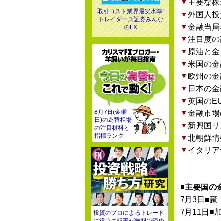
▼
主要な株
取引コスト業界最安水準!
▼
外国人投
トレイダーズ証券みんな
▼
金融当局
のFX
▼
注目度の
▼
原油と金
▼
米国の金
▼
欧州の金
▼
日本の金
▼
英国のE
8月7日(金曜
▼
金融市場
日)の為替相場
▼
新興国リ
の注目材料と
指標ランク
▼
北朝鮮情
▼
イタリア
■主要国の
7月3日■豪
7月11日■
投資のプロによるトレード
に役立つ記事が無料で読め