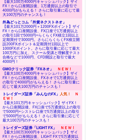
【最大100万4000円キャッシュバック】ザイ
FX！から口座開設後、1万通貨以上の取引で
4000円がもらえる！ さらに取引量に応じて最
大100万円のチャンスも！
外為どっとコム「外貨ネクストネオ」
【最大101万2000円＋1200FXポイント】ザイ
FX！から口座開設後、FX口座で1万通貨以上
の取引1回で5000円+らくらくFX積立1回以上
定期買付で3000円。さらにらくらくFX積立開
設200FXポイント＆定期買付1回以上で
1000FXポイント。さらに取引量に応じて最大
100万円に加え、スクール受講と理解度テスト
合格などで1000円、CFD開設と取引で最大
4000円！
GMOクリック証券「FXネオ」
ＮＥＷ！
【最大100万4000円キャッシュバック】ザイ
FX！から口座開設後、FXネオで1万通貨以上
の取引で4000円がもらえる！ さらに取引量に
応じて最大100万円のチャンスも！
トレイダーズ証券「みんなのFX」
人気！
Ｎ
ＥＷ！
【最大101万円キャッシュバック】ザイFX！
から口座開設後、FX口座で5万通貨以上の取引
で5000円+シストレ口座で5万通貨以上の取引
で5000円がもらえる！ さらに取引量に応じて
最大100万円のチャンスも！
トレイダーズ証券「LIGHT FX」
ＮＥＷ！
【最大100万3000円キャッシュバック】ザイ
FX！から口座開設後、LIGHT FXで5万通貨以