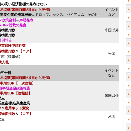
度の高い経済指標の発表はない
易協議(米国時間の9日から開催)
イベント
主要企業の決算発表
→ドロップボックス、バイアコム、その他
など
NZ政策金利
＆
声明発表
RBNZ総裁の発言
者物価指数
米国以外
者物価指数
月例報告
失業保険申請件数
者物価指数
＆
【コア】
米国
在庫【確報値】
債入札
イベント
の五十日
など
易協議(米国時間の9日から開催)
四半期GDP【一次速報】
A四半期金融政策報告
四半期GDP【速報値】
米国以外
収支
業生産
/
製造業生産高
率
＆
雇用ネット変化
者物価指数
＆
【コア】
米国
収支