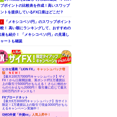
ップポイントの比較表を作成！高いスワップ
ントを提供しているFX口座はどこだ？
「メキシコペソ/円」のスワップポイント
！
比較！ 高い順にランキングして、おすすめの
口座も紹介！ 「メキシコペソ/円」の見通し
チャートも確認
ヒロセ通商「LION FX」
キャッシュバック増
額
ＮＥＷ！
【最大100万7000円キャッシュバック】ザイ
FX！から口座開設後、英ポンド/円1万通貨以
上の取引で5000円がもらえる！ さらに他社か
らのりかえなら2000円！ 取引量に応じて最大
100万円のチャンスも！
FXブロードネット
【最大6万3000円キャッシュバック】当サイト
限定！1万通貨以上の取引で現金3000円がもら
えるキャンペーン実施中！
GMO外貨「外貨ex」
人気上昇中！