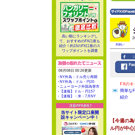
高い順にランキングし
2
て、おすすめのFX口座も
羊飼い
紹介！約15のFX口座のス
ワップポイントを調査
08月08日 00:26更新
NY外為：ドル売り再開
NY外為：ドル・円20
FXの
ニューヨーク外国為替市
簡単な
【速報】ドル・円157
【速報】・米・7月NY
紹介
当サイト限定口座開
設キャンペーン中！
【今週の為
ル円が中心