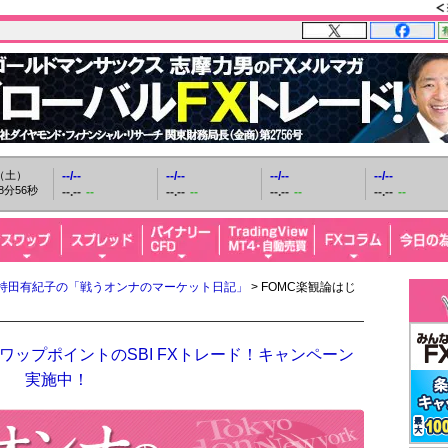
日（土）
--/--
--/--
--/--
--/--
8分57秒
--.--
--
--.--
--
--.--
--
--.--
--
持田有紀子の「戦うオンナのマーケット日記」
> FOMC楽観論はじ
ップポイントのSBI FXトレード！キャンペーン
実施中！