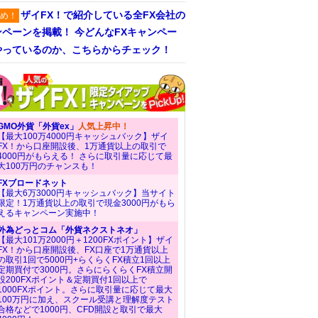
ザイFX！で紹介している全FX会社の
め！
ンペーンを掲載！ 今どんなFXキャンペー
やっているのか、こちらからチェック！
GMO外貨「外貨ex」
人気上昇中！
【最大100万4000円キャッシュバック】ザイ
FX！から口座開設後、1万通貨以上の取引で
4000円がもらえる！ さらに取引量に応じて最
大100万円のチャンスも！
FXブロードネット
【最大6万3000円キャッシュバック】当サイト
限定！1万通貨以上の取引で現金3000円がもら
えるキャンペーン実施中！
外為どっとコム「外貨ネクストネオ」
【最大101万2000円＋1200FXポイント】ザイ
FX！から口座開設後、FX口座で1万通貨以上
の取引1回で5000円+らくらくFX積立1回以上
定期買付で3000円。さらにらくらくFX積立開
設200FXポイント＆定期買付1回以上で
1000FXポイント。さらに取引量に応じて最大
100万円に加え、スクール受講と理解度テスト
合格などで1000円、CFD開設と取引で最大