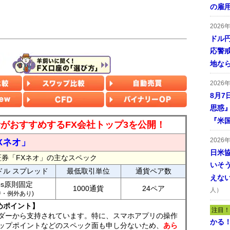
の雇
2026
ドル
応警
地な
2026
8月7
思惑
『米
読者がおすすめするFX会社トップ3を公開！
2026
Xネオ」
日米
証券「FXネオ」の主なスペック
いそ
ドル スプレッド
最低取引単位
通貨ペア数
えな
ips原則固定
1000通貨
24ペア
人）
7時・例外あり)
めポイント】
注目！
ダーから支持されています。特に、スマホアプリの操作
かる
ップポイントなどのスペック面も申し分ないため、
あら