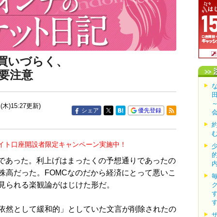
ル買いづらく、
要注意
(木)15:27更新)
シェア
優先登録
イト口座開設者限定キャンペーン実施中！
であった。利上げはまったくの予想通りであったの
株高だった。FOMCなのだから経済にとって悪いこ
見られる楽観論がはじけた形だ。
依然として緩和的」としていた文言が削除されたの