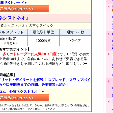
SBI FXトレード▼
ネクストネオ」
外貨ネクストネオ」の主なスペック
ドル スプレッド
最低取引単位
通貨ペア数
ips原則固定
1000通貨
42ペア
7時・例外あり)
おすすめポイント】
、多くのトレーダーに人気のFX口座
です。FX取引が初め
上級者向けまで、各自のレベルにあわせて受講できる学
相場の先行きを予測してくれる機能など、取引をサポー
関連記事】
メリット・デメリットを解説！ スプレッド、スワップポイ
報や口座開設までの時間、必要書類も紹介！
コム「外貨ネクストネオ」▼
時点のデータをもとに作成しているため、最新の情報とは異なっている場合があり
、各FX会社の公式サイトなどで確認してください