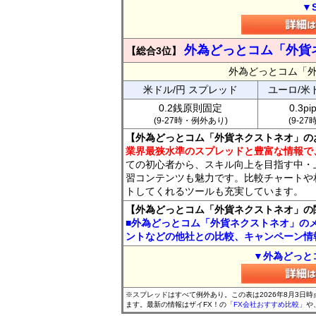
▼
外為どっとコム「外貨
【総合3位】
外為どっとコム「
米ドル/円 スプレッド
ユーロ/米
0.2銭原則固定
0.3p
(9-27時・例外あり)
(9-2
【外為どっとコム「外貨ネクストネオ」の
業界最狭水準のスプレッドと豊富な情報で
ての初心者から、スキル向上を目指す中・
習コンテンツも魅力です。比較チャートや
トしてくれるツールも充実しています。
【外為どっとコム「外貨ネクストネオ」の
■外為どっとコム「外貨ネクストネオ」の
ントなどの他社との比較、キャンペーン情
▼外為どっと
※スプレッドはすべて例外あり。この表は2026年8月3日
ます。最新の情報はザイFX！の
「FX会社おすすめ比較」
や