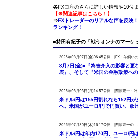
各FX口座のさらに詳しい情報や10
【※関連記事はこちら！】
⇒
FXトレーダーのリアルな声を反映！
ランキング！
■持田有紀子の「戦うオンナのマーケ
2026年08月07日(金)06:45公開 [FX・
8月7日(金)■『為替介入の影響と
表』、そして『米国の金融政策への
2026年08月03日(月)14:57公開 [西原宏一
米ドル/円は155円割れなら152円
へ。米国がユーロ/円で円買い、欧
2026年07月30日(木)16:17公開 [西原宏
米ドル/円は年内170円、ユーロ/円