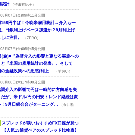
用統計
（持田有紀子）
年08月07日(金)09時11分公開
円158円半ば！今晩米雇用統計→介入も一
戒。日銀利上げペース加速か？9月利上げ
らしに注目。
（ZERO）
年08月07日(金)06時45分公開
日(金)■『為替介入の影響と更なる実施への
』と『米国の雇用統計の発表』、そして
国の金融政策への思惑(利上…
（羊飼い）
年08月06日(木)17時00分公開
協調介入の影響で円は一時的に方向感を失
うだが、米ドル/円の円安トレンド継続は変
い！9月日銀会合がターニング…
（今井雅
スプレッドが狭いおすすめFX口座が見つ
！ 【人気13通貨ペアのスプレッド比較表】