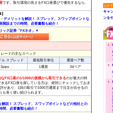
座
です。取引環境の良さをFX口座選びで優先するなら、
おすす
キャ
事】
ンを
ト・デメリットを解説！ スプレッド、スワップポイントな
座開設までの時間、必要書類も紹介！
リック証券「FXネオ」▼
FXトレードの主なスペック
ドル スプレッド
最低取引単位
通貨ペア数
.3pips
1通貨
34ペア
なFX口座の1/1000の規模から取引できる
のが最大の特
できるFX口座を探している方は、絶対にチェックしておき
評があり、1回の取引で1000万通貨まで注文が出せるの
らも長く使い続けられます。
トを解説！ スプレッド、スワップポイントなどの他社との
時間、必要書類も紹介！