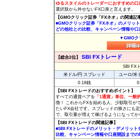
ゆるスタイルのトレーダーにおすすめの口
選択肢から外せないFX口座と言えます。
【GMOクリック証券「FXネオ」の関連記
■GMOクリック証券「FXネオ」のメリッ
どの他社との比較、キャンペーン情報や口
▼GMOク
SBI FXトレード
【総合2位】
SBI 
米ドル/円 スプレッド
ユーロ/米
0.18銭
0
【SBI FXトレードのおすすめポイント】
すべての通貨ペアを
「1通貨」単位、一般的
徴！ これからFXを始める人、少額取引が
たいFX会社です。スプレッドの狭さにも定
で、取引量が増えて稼げるようになってか
【SBI FXトレードの関連記事】
■SBI FXトレードのメリット・デメリッ
比較、キャンペーン情報や口座開設までの