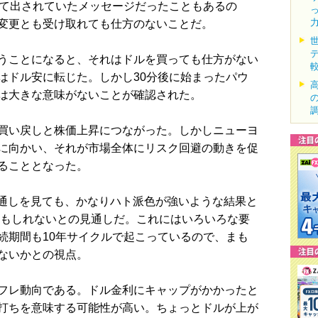
して出されていたメッセージだったこともあるの
変更とも受け取れても仕方のないことだ。
うことになると、それはドルを買っても仕方がない
はドル安に転じた。しかし30分後に始まったパウ
は大きな意味がないことが確認された。
買い戻しと株価上昇につながった。しかしニューヨ
に向かい、それが市場全体にリスク回避の動きを促
ることとなった。
通しを見ても、かなりハト派色が強いような結果と
かもしれないとの見通しだ。これにはいろいろな要
続期間も10年サイクルで起こっているので、まも
ないかとの視点。
フレ動向である。ドル金利にキャップがかかったと
打ちを意味する可能性が高い。ちょっとドルが上が