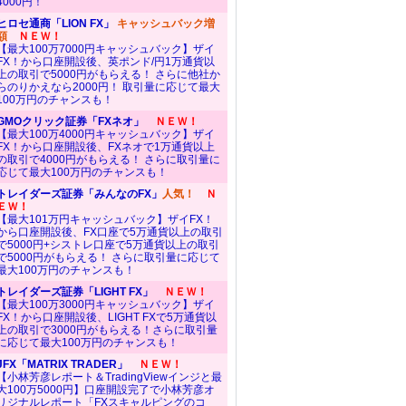
4000円！
ヒロセ通商「LION FX」
キャッシュバック増
額
ＮＥＷ！
【最大100万7000円キャッシュバック】ザイ
FX！から口座開設後、英ポンド/円1万通貨以
上の取引で5000円がもらえる！ さらに他社か
らのりかえなら2000円！ 取引量に応じて最大
100万円のチャンスも！
GMOクリック証券「FXネオ」
ＮＥＷ！
【最大100万4000円キャッシュバック】ザイ
FX！から口座開設後、FXネオで1万通貨以上
の取引で4000円がもらえる！ さらに取引量に
応じて最大100万円のチャンスも！
トレイダーズ証券「みんなのFX」
人気！
Ｎ
ＥＷ！
【最大101万円キャッシュバック】ザイFX！
から口座開設後、FX口座で5万通貨以上の取引
で5000円+シストレ口座で5万通貨以上の取引
で5000円がもらえる！ さらに取引量に応じて
最大100万円のチャンスも！
トレイダーズ証券「LIGHT FX」
ＮＥＷ！
【最大100万3000円キャッシュバック】ザイ
FX！から口座開設後、LIGHT FXで5万通貨以
上の取引で3000円がもらえる！さらに取引量
に応じて最大100万円のチャンスも！
JFX「MATRIX TRADER」
ＮＥＷ！
【小林芳彦レポート＆TradingViewインジと最
大100万5000円】口座開設完了で小林芳彦オ
リジナルレポート「FXスキャルピングのコ