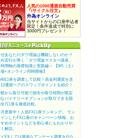
人気の1000通貨自動売買
『iサイクル注文』
外為オンライン
当サイトからの口座申込者
限定！条件達成で特別に
3000円プレゼント！
なぜあなたのダウ理論は機能しないのか？
田向宏行が導く「ダウ理論マスター講座」
～時間軸の基礎知識と実践編～ 【9/5（土）
会場+オンライン同時開催】
約40口座を調査して比較！高金利通貨を含
む12通貨ペアのスワップポイントを紹介！
少額から取引可能で損失や取引時間が限定
的なバイナリーオプションが取引できる国
内全7口座を徹底比較。
毎月更新中！人気FX口座ランキング。 ラン
クインしたFX口座のキャンペーン情報、お
すすめポイントなどを初心者にもわかりや
すく解説。
ザイFX！では簡単なアンケート調査を行な