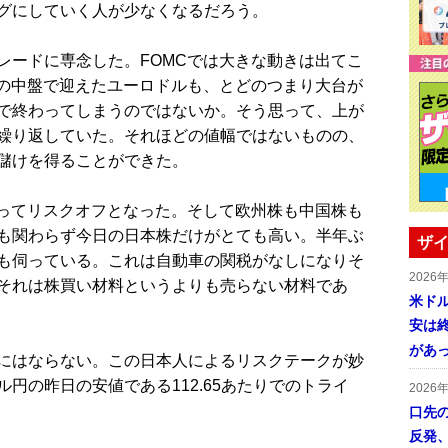
グにしていく人が少なくなるだろう。
ードに専念した。FOMCでは大きな動きは出てこ
台の中盤で迎えたユーロドルも、とどのつまり大台が
で終わってしまうのではないか。そう思って、上が
繰り返していた。それほどの値幅ではないものの、
儲けを得ることができた。
ってリスクオフとなった。そして欧州株も中国株も
も関わらず今日の日本株だけがとても高い。半年ぶ
ザイ
も伺っている。これは自動車の関税がなしになりそ
2026
それは株買い材料というよりも売らない材料であ
米ドル
安は終
があ
にはならない。この日本人によるリスクテークが妙
円の昨日の安値である112.65あたりでのトライ
2026
口先
反発