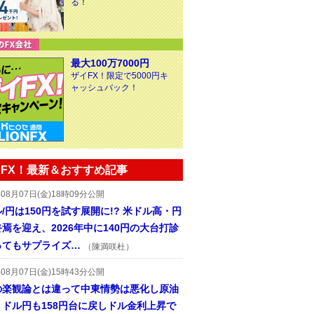
る！
最大100万7000円
ザイFX！限定で5000円キ
ャッシュバック！
FX！最新＆おすすめ記事
年08月07日(金)18時09分公開
/円は150円を試す展開に!? 米ドル高・円
焉を迎え、2026年中に140円の大台打診
ってもサプライズ…
（陳満咲杜）
年08月07日(金)15時43分公開
の楽観論とは違って中東情勢は悪化し原油
、ドル円も158円台に戻しドル金利上昇で