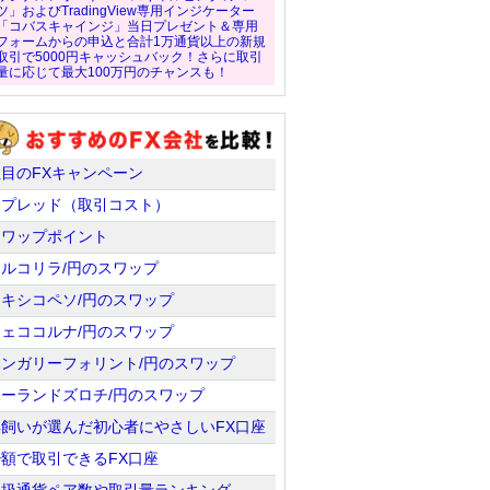
ツ」およびTradingView専用インジケーター
「コバスキャインジ」当日プレゼント＆専用
フォームからの申込と合計1万通貨以上の新規
取引で5000円キャッシュバック！さらに取引
量に応じて最大100万円のチャンスも！
注目のFXキャンペーン
スプレッド（取引コスト）
スワップポイント
トルコリラ/円のスワップ
メキシコペソ/円のスワップ
チェココルナ/円のスワップ
ハンガリーフォリント/円のスワップ
ポーランドズロチ/円のスワップ
羊飼いが選んだ初心者にやさしいFX口座
少額で取引できるFX口座