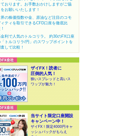
っております。お手数おかけしますがご協
力をお願いいたします！
世界の株価指数や金、原油など注目のコモ
ディティを取引できるCFD口座を徹底比
較！
高金利で人気のトルコリラ。 約30のFX口座
の「トルコリラ/円」のスワップポイントを
調査して比較！
ザイFX！読者に
圧倒的人気！
狭いスプレッドと高いス
ワップが魅力！
当サイト限定口座開設
キャンペーン中！
ザイFX！限定4000円キャ
ッシュバックがもらえ