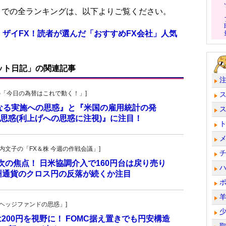
位までの全ランキングは、以下よりご覧ください。
 ザイFX！読者が選んだ「おすすめFX会社」人気
ット日記」の関連記事
羊飼いの「今日の為替はこれで動く！」]
更なる実施への思惑』と『米国の雇用統計の発
思惑(利上げへの思惑に注視)』に注目！
・叶内文子の「FX＆株 今週の作戦会議」]
が次の焦点！ 日米協調介入で160円台は戻り売り
州通貨のクロス円の反落が続くか注目
一の「ヘッジファンドの思惑」]
は200円を視野に！ FOMC据え置きでも円安構造