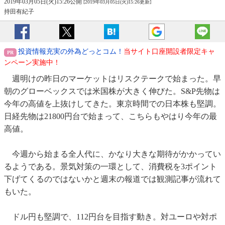
2019年03月05日(火)15:26公開
[2019年03月05日(火)15:26更新]
持田有紀子
投資情報充実の外為どっとコム！
当サイト口座開設者限定キャ
ンペーン実施中！
週明けの昨日のマーケットはリスクテークで始まった。早
朝のグローベックスでは米国株が大きく伸びた。S&P先物は
今年の高値を上抜けしてきた。東京時間での日本株も堅調。
日経先物は21800円台で始まって、こちらもやはり今年の最
高値。
今週から始まる全人代に、かなり大きな期待がかかってい
るようである。景気対策の一環として、消費税を3ポイント
下げてくるのではないかと週末の報道では観測記事が流れて
もいた。
ドル円も堅調で、112円台を目指す動き。対ユーロや対ポ