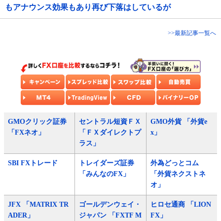
もアナウンス効果もあり再び下落はしているが
>>最新記事一覧へ
GMOクリック証券
セントラル短資ＦＸ
GMO外貨 「外貨e
「FXネオ」
「ＦＸダイレクトプ
x」
ラス」
SBI FXトレード
トレイダーズ証券
外為どっとコム
「みんなのFX」
「外貨ネクストネ
オ」
JFX 「MATRIX TR
ゴールデンウェイ・
ヒロセ通商 「LION
ADER」
ジャパン 「FXTF M
FX」