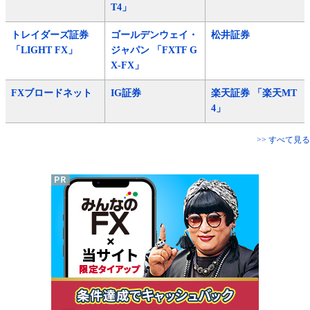
T4」
トレイダーズ証券
ゴールデンウェイ・
松井証券
「LIGHT FX」
ジャパン 「FXTF G
X-FX」
FXブロードネット
IG証券
楽天証券 「楽天MT
4」
>> すべて見る