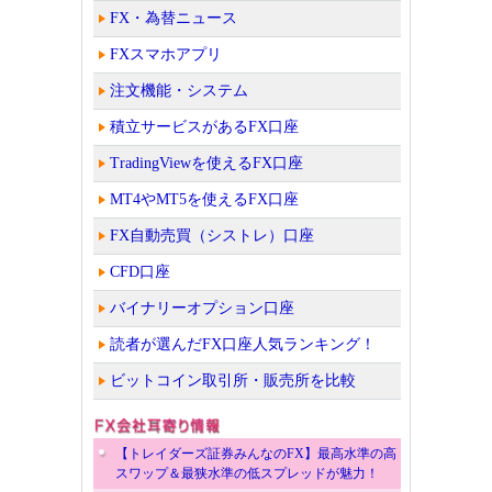
FX・為替ニュース
FXスマホアプリ
注文機能・システム
積立サービスがあるFX口座
TradingViewを使えるFX口座
MT4やMT5を使えるFX口座
FX自動売買（シストレ）口座
CFD口座
バイナリーオプション口座
読者が選んだFX口座人気ランキング！
ビットコイン取引所・販売所を比較
【トレイダーズ証券みんなのFX】最高水準の高
スワップ＆最狭水準の低スプレッドが魅力！