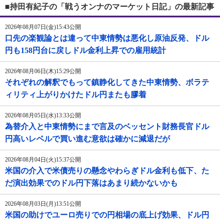
■持田有紀子の「戦うオンナのマーケット日記」の最新記事
2026年08月07日(金)15:43公開
口先の楽観論とは違って中東情勢は悪化し原油反発、ドル
円も158円台に戻しドル金利上昇での雇用統計
2026年08月06日(木)15:29公開
それぞれの解釈でもって鎮静化してきた中東情勢、ボラテ
ィリティ上がりかけたドル円またも膠着
2026年08月05日(水)13:33公開
為替介入と中東情勢にまで言及のベッセント財務長官ドル
円高いレベルで買い進む意欲は確かに減退だが
2026年08月04日(火)15:37公開
米国の介入で米債売りの懸念やわらぎドル金利も低下、た
だ演出効果でのドル円下落はあまり続かないかも
2026年08月03日(月)13:51公開
米国の助けでユーロ売りでの円相場の底上げ効果、ドル円