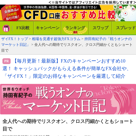
FX比較
キャンペーン
ランキング
スワップ
スプレッド
ザイFX！トップ
>
相場を見通す超強力FXコラム
>
持田有紀子の「戦うオンナの
マーケット日記」
> 全人代への期待でリスクオン、クロス円細かくともショート
目で
【毎月更新！最新版】FXのキャンペーンおすすめ10
選！ キャッシュバックがもらえる条件が簡単なFX会社や、
「ザイFX！」限定のお得なキャンペーンを厳選して紹介
全人代への期待でリスクオン、
クロス円細かくともショート
目で