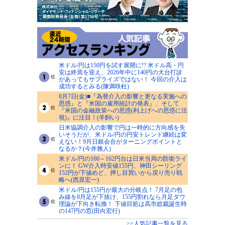
米ドル/円は150円を試す展開に!? 米ドル高・円
安は終焉を迎え、2026年中に140円の大台打診
があってもサプライズではない！ 今回の介入は
成功するとみる(陳満咲杜)
8月7日(金)■『為替介入の影響と更なる実施への
思惑』と『米国の雇用統計の発表』、そして
『米国の金融政策への思惑(利上げへの思惑に注
視)』に注目！(羊飼い)
日米協調介入の影響で円は一時的に方向感を失
いそうだが、米ドル/円の円安トレンド継続は変
えない！9月日銀会合がターニングポイントと
なるか？(今井雅人)
米ドル/円の160～162円台は日米当局の防衛ライ
ンに！ GW介入時安値155円、神田シーリング
152円が下値めど、押し目買いから戻り売り戦
略へ(西原宏一)
米ドル/円は155円が最大の分岐点！ 7月足の包
み線を8月足が下抜け、155円割れなら月足ダウ
理論が下向き転換！ 下値目処は高市総裁誕生時
の147円の窓(田向宏行)
>>人気記事一覧を見る