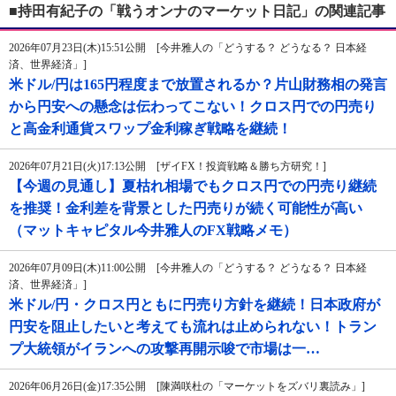
■持田有紀子の「戦うオンナのマーケット日記」の関連記事
2026年07月23日(木)15:51公開 [今井雅人の「どうする？ どうなる？ 日本経
済、世界経済」]
米ドル/円は165円程度まで放置されるか？片山財務相の発言
から円安への懸念は伝わってこない！クロス円での円売り
と高金利通貨スワップ金利稼ぎ戦略を継続！
2026年07月21日(火)17:13公開 [ザイFX！投資戦略＆勝ち方研究！]
【今週の見通し】夏枯れ相場でもクロス円での円売り継続
を推奨！金利差を背景とした円売りが続く可能性が高い
（マットキャピタル今井雅人のFX戦略メモ）
2026年07月09日(木)11:00公開 [今井雅人の「どうする？ どうなる？ 日本経
済、世界経済」]
米ドル/円・クロス円ともに円売り方針を継続！日本政府が
円安を阻止したいと考えても流れは止められない！トラン
プ大統領がイランへの攻撃再開示唆で市場は一…
2026年06月26日(金)17:35公開 [陳満咲杜の「マーケットをズバリ裏読み」]