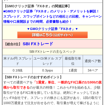
【GMOクリック証券「FXネオ」の関連記事】
■GMOクリック証券「FXネオ」のメリット・デメリットを解説！
スプレッド、スワップポイントなどの他社との比較、キャンペーン
情報や口座開設までの時間、必要書類も紹介！
▼GMOクリック証券「FXネオ」▼
SBI FXトレード
【総合2位】
SBI FXトレードの主なスペック
米ドル/円 スプレッ
ユーロ/米ドル スプ
最低取引単
通貨ペア数
ド
レッド
位
0.18銭
0.3pips
1通貨
34ペア
【SBI FXトレードのおすすめポイント】
すべての通貨ペアを
「1通貨」単位、一般的なFX口座の1/1000の規
模から取引できる
のが最大の特徴！ これからFXを始める人、少額
取引ができるFX口座を探している方は、絶対にチェックしておき
たいFX会社です。スプレッドの狭さにも定評があり、1回の取引で
1000万通貨まで注文が出せるので、取引量が増えて稼げるように