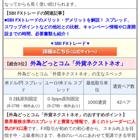
なってからも長く使い続けられます。
【SBI FXトレードの関連記事】
■SBI FXトレードのメリット・デメリットを解説！ スプレッド、
スワップポイントなどの他社との比較、キャンペーン情報や口座開
設までの時間、必要書類も紹介！
▼SBI FXトレード▼
外為どっとコム「外貨ネクストネオ」
【総合3位】
外為どっとコム「外貨ネクストネオ」の主なスペック
米ドル/円 スプレッ
ユーロ/米ドル スプ
最低取引単
通貨ペア数
ド
レッド
位
0.2銭原則固定
0.3pips原則固定
1000通貨
42ペア
(9-27時・例外あり)
(9-27時・例外あり)
【外為どっとコム「外貨ネクストネオ」のおすすめポイント】
業界最狭水準のスプレッドと豊富な情報で、多くのトレーダーに人
気のFX口座
です。FX取引が初めての初心者から、スキル向上を目
指す中・上級者向けまで、各自のレベルにあわせて受講できる学習