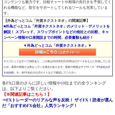
コンテンツも魅力です。比較チャートや相場の先行きを予測してく
れる機能など、取引をサポートしてくれるツールも充実していま
す。
【外為どっとコム「外貨ネクストネオ」の関連記事】
■外為どっとコム「外貨ネクストネオ」のメリット・デメリットを
解説！ スプレッド、スワップポイントなどの他社との比較、キャ
ンペーン情報や口座開設までの時間、必要書類も紹介！
▼外為どっとコム「外貨ネクストネオ」▼
※スプレッドはすべて例外あり。この表は2026年8月3日時点のデータをもとに作成している
ため、最新の情報とは異なっている場合があります。最新の情報はザイFX！の
「FX会社おす
すめ比較」
や、各FX会社の公式サイトなどで確認してください
各FX口座のさらに詳しい情報や10位までの全ランキング
は、以下よりご覧ください。
【※関連記事はこちら！】
⇒
FXトレーダーのリアルな声を反映！ ザイFX！読者が選ん
だ「おすすめFX会社」人気ランキング！