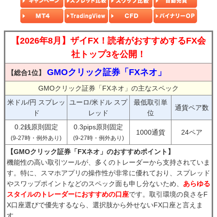
【2026年8月】ザイFX！読者がおすすめするFX会
社トップ3を公開！
GMOクリック証券「FXネオ」
【総合1位】
GMOクリック証券「FXネオ」の主なスペック
米ドル/円 スプレッ
ユーロ/米ドル スプ
最低取引単
通貨ペア数
ド
レッド
位
0.2銭原則固定
0.3pips原則固定
1000通貨
24ペア
(9-27時・例外あり)
(9-27時・例外あり)
【GMOクリック証券「FXネオ」のおすすめポイント】
機能性の高い取引ツールが、多くのトレーダーから支持されていま
す。特に、スマホアプリの操作性が非常に優れており、スプレッド
やスワップポイントなどのスペック面も申し分ないため、
あらゆる
スタイルのトレーダーにおすすめの口座
です。取引環境の良さをF
X口座選びで優先するなら、選択肢から外せないFX口座と言えま
す。