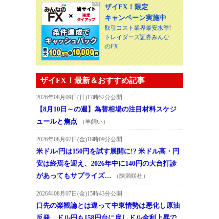
ザイFX！限定
キャンペーン実施中
取引コスト業界最安水準!
トレイダーズ証券みんな
のFX
ザイFX！最新＆おすすめ記事
2026年08月09日(日)17時52分公開
【8月10日～の週】為替相場の注目材料スケジ
ュールと焦点
（羊飼い）
2026年08月07日(金)18時09分公開
米ドル/円は150円を試す展開に!? 米ドル高・円
安は終焉を迎え、2026年中に140円の大台打診
があってもサプライズ…
（陳満咲杜）
2026年08月07日(金)15時43分公開
口先の楽観論とは違って中東情勢は悪化し原油
反発、ドル円も158円台に戻しドル金利上昇で