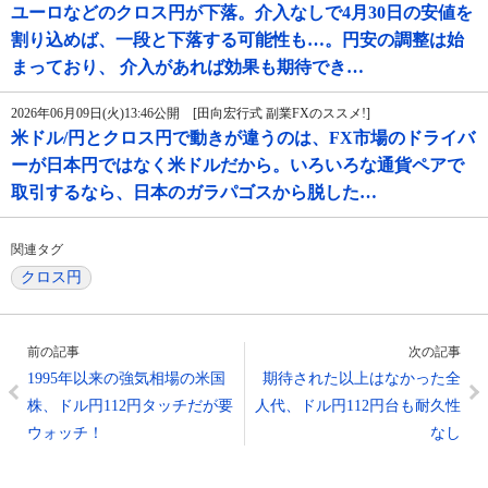
ユーロなどのクロス円が下落。介入なしで4月30日の安値を
割り込めば、一段と下落する可能性も…。円安の調整は始
まっており、 介入があれば効果も期待でき…
2026年06月09日(火)13:46公開 [田向宏行式 副業FXのススメ!]
米ドル/円とクロス円で動きが違うのは、FX市場のドライバ
ーが日本円ではなく米ドルだから。いろいろな通貨ペアで
取引するなら、日本のガラパゴスから脱した…
関連タグ
クロス円
前の記事
次の記事
1995年以来の強気相場の米国
期待された以上はなかった全
株、ドル円112円タッチだが要
人代、ドル円112円台も耐久性
ウォッチ！
なし