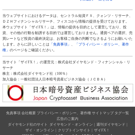
当ウェブサイトにおけるデータは、セントラル短資ＦＸ、クォンツ・リサーチ、
ＤＺＨフィナンシャルリサーチ、フィスコから情報の提供を受けております。
本ウェブサイト「ザイFX！」は、情報の提供を目的として運営しており、投
資、その他の行動を勧誘する目的では運営しておりません。通貨ペアの選択、売
買レートなど投資の最終決定は、お客様ご自身の判断でなさるようにお願いいた
します。さらに詳しいことは
「免責事項」
、
「プライバシー・ポリシー、著作
権」
のページをご確認ください。
当サイト「ザイFX！」の運営元：株式会社ダイヤモンド・フィナンシャル・リ
サーチ
株主：株式会社ダイヤモンド社（100％）
加入協会：一般社団法人日本暗号資産ビジネス協会（ＪＣＢＡ）
免責事項
会社概要
プライバシー・ポリシー、著作権
サイトマップ
タグ一覧
広告のご案内
ダイヤモンド社のサイト
ダイヤモンド・オンライン
|
週刊ダイヤモンド
|
ザイ・オンライン
|
クリプトインサイト
|
ザイFX！