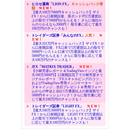
ヒロセ通商「LION FX」
キャッシュバック増
額
ＮＥＷ！
【最大100万7000円キャッシュバック】ザイ
FX！から口座開設後、英ポンド/円1万通貨以
上の取引で5000円がもらえる！ さらに他社か
らのりかえなら2000円！ 取引量に応じて最大
100万円のチャンスも！
トレイダーズ証券「みんなのFX」
人気！
Ｎ
ＥＷ！
【最大101万円キャッシュバック】ザイFX！か
ら口座開設後、FX口座で5万通貨以上の取引で
5000円+シストレ口座で5万通貨以上の取引で
5000円がもらえる！ さらに取引量に応じて最
大100万円のチャンスも！
JFX「MATRIX TRADER」
ＮＥＷ！
【小林芳彦レポート＆TradingViewインジと最
大100万5000円】口座開設完了で小林芳彦オリ
ジナルレポート「FXスキャルピングのコツ」
およびTradingView専用インジケーター「コバ
スキャインジ」当日プレゼント＆専用フォー
ムからの申込と合計1万通貨以上の新規取引で
5000円キャッシュバック！さらに取引量に応
じて最大100万円のチャンスも！
トレイダーズ証券「LIGHT FX」
ＮＥＷ！
【最大100万3000円キャッシュバック】ザイ
FX！から口座開設後、LIGHT FXで5万通貨以
上の取引で3000円がもらえる！さらに取引量
に応じて最大100万円のチャンスも！