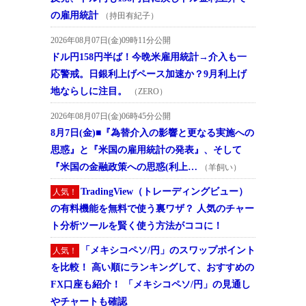
の雇用統計
（持田有紀子）
2026年08月07日(金)09時11分公開
ドル円158円半ば！今晩米雇用統計→介入も一
応警戒。日銀利上げペース加速か？9月利上げ
地ならしに注目。
（ZERO）
2026年08月07日(金)06時45分公開
8月7日(金)■『為替介入の影響と更なる実施への
思惑』と『米国の雇用統計の発表』、そして
『米国の金融政策への思惑(利上…
（羊飼い）
TradingView（トレーディングビュー）
人気！
の有料機能を無料で使う裏ワザ？ 人気のチャー
ト分析ツールを賢く使う方法がココに！
「メキシコペソ/円」のスワップポイント
人気！
を比較！ 高い順にランキングして、おすすめの
FX口座も紹介！ 「メキシコペソ/円」の見通し
やチャートも確認