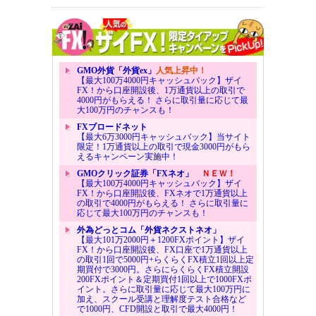
GMO外貨「外貨ex」
人気上昇中！
【最大100万4000円キャッシュバック】ザイ
FX！から口座開設後、1万通貨以上の取引で
4000円がもらえる！ さらに取引量に応じて最
大100万円のチャンスも！
FXブロードネット
【最大6万3000円キャッシュバック】当サイト
限定！1万通貨以上の取引で現金3000円がもら
えるキャンペーン実施中！
GMOクリック証券「FXネオ」
ＮＥＷ！
【最大100万4000円キャッシュバック】ザイ
FX！から口座開設後、FXネオで1万通貨以上
の取引で4000円がもらえる！ さらに取引量に
応じて最大100万円のチャンスも！
外為どっとコム「外貨ネクストネオ」
【最大101万2000円＋1200FXポイント】ザイ
FX！から口座開設後、FX口座で1万通貨以上
の取引1回で5000円+らくらくFX積立1回以上定
期買付で3000円。さらにらくらくFX積立開設
200FXポイント＆定期買付1回以上で1000FXポ
イント。さらに取引量に応じて最大100万円に
加え、スクール受講と理解度テスト合格など
で1000円、CFD開設と取引で最大4000円！