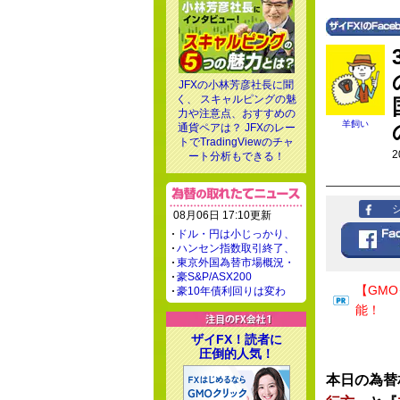
JFXの小林芳彦社長に聞
く、 スキャルピングの魅
力や注意点、おすすめの
羊飼い
通貨ペアは？ JFXのレー
トでTradingViewのチャ
2
ート分析もできる！
08月06日 17:10更新
ドル・円は小じっかり、
ハンセン指数取引終了、
東京外国為替市場概況・
豪S&P/ASX200
【GM
豪10年債利回りは変わ
能！
ザイFX！読者に
圧倒的人気！
本日の為替