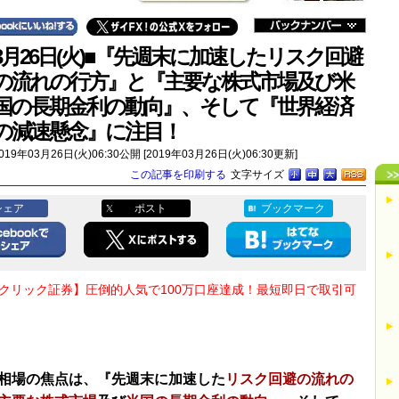
3月26日(火)■『先週末に加速したリスク回避
の流れの行方』と『主要な株式市場及び米
国の長期金利の動向』、そして『世界経済
の減速懸念』に注目！
019年03月26日(火)06:30公開 [2019年03月26日(火)06:30更新]
この記事を印刷する
文字サイズ
シェア
ポスト
ブックマーク
Oクリック証券】圧倒的人気で100万口座達成！最短即日で取引可
相場の焦点は、『先週末に加速した
リスク回避の流れの