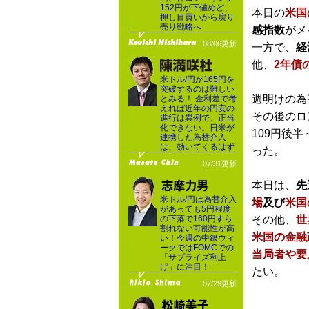
152円が下値めど、
本日の
米国
押し目買いから戻り
売り戦略へ
感指数
がメ
08/06更新
一方で、
経
他、
2年債
米ドル/円が165円を
突破するのは難しい
週明けの為
とみる！ 金利差で考
えれば近年の円安の
その後のロ
進行は異例で、正当
化できない。日米が
109円後
連携した為替介入
は、効いてくるはず
った。
07/31更新
本日は、
先
米ドル/円は為替介入
場
及び
米国
があっても5円程度
の下落で160円すら
その他、
世
割れない可能性が高
米国の金融
い！今週の中銀ウィ
ークではFOMCでの
当局者や要
「サプライズ利上
げ」に注目！
たい。
07/29更新