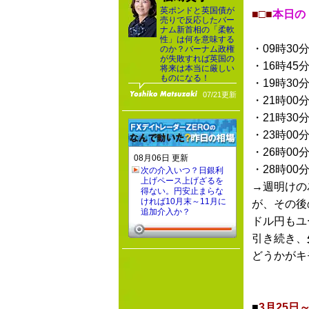
英ポンドと英国債が
■□■
本日の
売りで反応したバー
ナム新首相の「柔軟
性」は何を意味する
・09時30
のか？バーナム政権
が失敗すれば英国の
・16時45
将来は本当に厳しい
ものになる！
・19時30
07/21更新
・21時00
・21時30
・23時00
・26時00
08月06日 更新
・28時00
次の介入いつ？日銀利
上げペース上げざるを
→週明けの
得ない。円安止まらな
ければ10月末～11月に
が、その後
追加介入か？
ドル円もユ
引き続き、
どうかがキ
■
3月25日