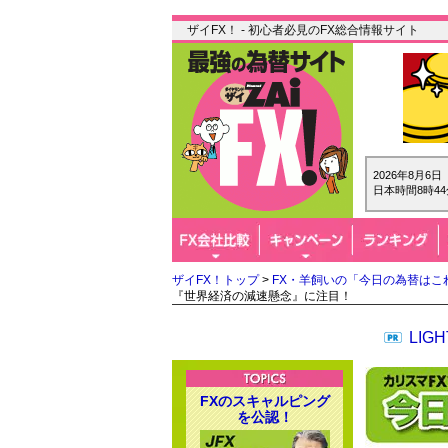
ザイFX！ - 初心者必見のFX総合情報サイト
2026年8月6
日本時間8時44
ザイFX！トップ
>
FX・羊飼いの「今日の為替はこ
『世界経済の減速懸念』に注目！
LI
FXのスキャルピング
を公認！