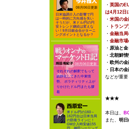
・
英国のE
08月06日更新
は4月12
日米協調介入の影響で円
は一時的に方向感を失い
・
米国の金
そうだが、米ドル/円の円
・
トランプ
安トレンド継続は変えな
い！9月日銀会合がターニ
・
金融当局
ングポイントとなるか？
・
金融市場
・
原油と金
・
北朝鮮情
・
欧州の金
08月06日更新
・
日本の金
それぞれの解釈でもって
鎮静化してきた中東情
などが重要
勢、 ボラティリティ上が
りかけたドル円またも膠
着
★★★
米ドル/円の160～
本日は、
B
162円台は日米当局
また、
明日
の防衛ラインに！
GW介入時安値155
円、神田シーリング