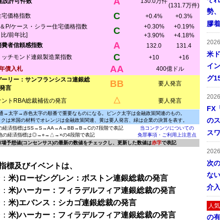
A
建設許可件数
130.0万件
(131.7万件)
勢
C
住宅価格指数
+0.4%
+0.3%
膠
S＆P/ケース・シラー住宅価格指数
+0.30%
+0.19%
C
月比/前年比]
+3.90%
+4.18%
202
A
消費者信頼感指数
132.0
131.4
米ド
C
リッチモンド連銀製造業指数
+10
+16
イン
AA
2年債入札
400億ドル
グ1
デーリー：サンフランシスコ連銀総
BB
要人発言
発言
202
△
ケントRBA総裁補佐の発言
要人発言
FX
通→太字→赤色太字の順番で重要なものになる。ピンク太字は金融政策関連のもの。
の
ックは米国の材料でオレンジは金融政策関連、黄は要人発言、緑は企業の決算を表す。
の経済指標はSS→S→AA→A→BB→B→Cの7段階で表記
当コンテンツについての
ス
他の経済指標は◎→○→△→×の4段階で表記
免罪事項・ご利用上注意点
に市場予想値(コンセンサス)の最新の数値をチェックし、更新した数値は
赤字
で表記
202
次
指標及びイベントは、
ない
分：
米)ローゼングレン：ボストン連銀総裁の発言
介
分：
米)ハーカー：フィラデルフィア連銀総裁の発言
分：
米)エバンス：シカゴ連銀総裁の発言
人気
分：
米)ハーカー：フィラデルフィア連銀総裁の発言
の