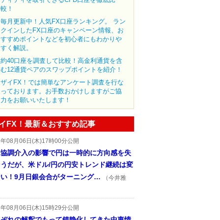
較！
毎月更新中！人気FX口座ランキング。 ラン
クインしたFX口座のキャンペーン情報、お
すすめポイントなどを初心者にもわかりや
すく解説。
約40口座を調査して比較！高金利通貨を含
む12通貨ペアのスワップポイントを紹介！
ザイFX！では簡単なアンケート調査を行な
っております。お手数おかけしますがご協
力をお願いいたします！
イFX！最新＆おすすめ記事
6年08月06日(木)17時00分公開
米協調介入の影響で円は一時的に方向感を失
そうだが、米ドル/円の円安トレンド継続は変
ない！9月日銀会合がターニング…
（今井雅
6年08月06日(木)15時29分公開
れぞれの解釈でもって鎮静化してきた中東情