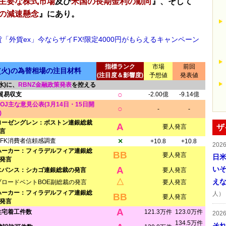
主要な株式市場
及び
米国の長期金利の動向
』、そして
の減速懸念
』にあり。
貨「外貨ex」今ならザイFX!限定4000円がもらえるキャンペーン
指標ランク
市場
前回
日(火)の為替相場の注目材料
(注目度＆影響度)
予想値
発表値
水)に、
RBNZ金融政策発表
を控える
○
)貿易収支
-2.00億
-9.14億
BOJ主な意見公表(3月14日・15日開
○
-
-
)
ローゼングレン：ボストン連銀総裁
A
要人発言
ザ
言
×
GFK消費者信頼感調査
+10.8
+10.8
202
ハーカー：フィラデルフィア連銀総
BB
要人発言
日
発言
A
い
エバンス：シカゴ連銀総裁の発言
要人発言
△
え
ブロードベントBOE副総裁の発言
要人発言
ハーカー：フィラデルフィア連銀総
人）
BB
要人発言
発言
A
住宅着工件数
121.3万件
123.0万件
202
134.5万件
そ