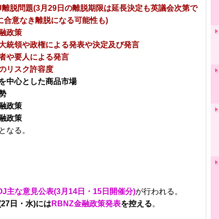
U離脱問題(3月29日の離脱期限は延長決定も英議会次第で
日に合意なき離脱になる可能性も)
融政策
大統領や政権による発表や決定及び発言
者や要人による発言
のリスク許容度
を中心とした商品市場
勢
融政策
融政策
となる。
OJ主な意見公表(3月14日・15日開催分)
が行われる。
(27日・水)には
RBNZ金融政策発表
を控える
。