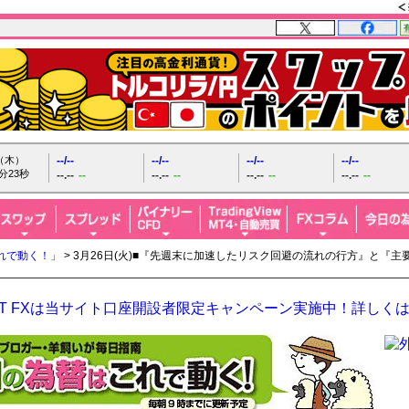
日（木）
--/--
--/--
--/--
--/--
分24秒
--.--
--
--.--
--
--.--
--
--.--
--
れで動く！」
> 3月26日(火)■『先週末に加速したリスク回避の流れの行方』と『
GHT FXは当サイト口座開設者限定キャンペーン実施中！詳しく