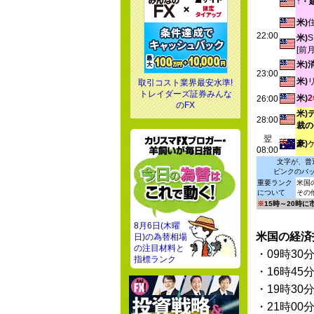
↑・
米)
22:00
米)
[前
米)
23:00
米)
取引コスト業界最安水準!
トレイダーズ証券みんな
米)
26:00
のFX
米)
28:00
裁の
翌
豪)
08:00
文字が、普
ピンクのバ
重要ランク
米国
について
その
※
15時～20時
8月6日(木曜
米国の経済
日)の為替相場
の注目材料と
・09時30
指標ランク
・16時45
・19時30
・21時00