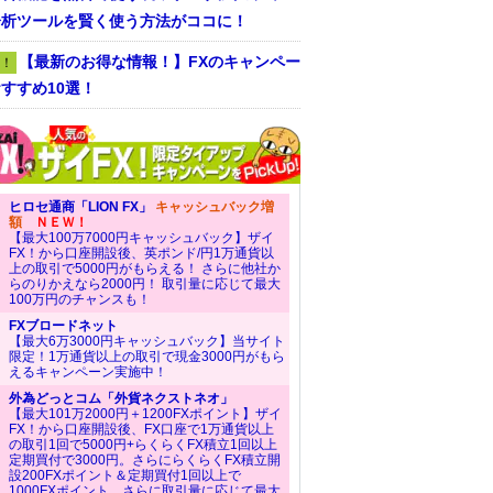
分析ツールを賢く使う方法がココに！
【最新のお得な情報！】FXのキャンペー
！
すすめ10選！
ヒロセ通商「LION FX」
キャッシュバック増
額
ＮＥＷ！
【最大100万7000円キャッシュバック】ザイ
FX！から口座開設後、英ポンド/円1万通貨以
上の取引で5000円がもらえる！ さらに他社か
らのりかえなら2000円！ 取引量に応じて最大
100万円のチャンスも！
FXブロードネット
【最大6万3000円キャッシュバック】当サイト
限定！1万通貨以上の取引で現金3000円がもら
えるキャンペーン実施中！
外為どっとコム「外貨ネクストネオ」
【最大101万2000円＋1200FXポイント】ザイ
FX！から口座開設後、FX口座で1万通貨以上
の取引1回で5000円+らくらくFX積立1回以上
定期買付で3000円。さらにらくらくFX積立開
設200FXポイント＆定期買付1回以上で
1000FXポイント。さらに取引量に応じて最大