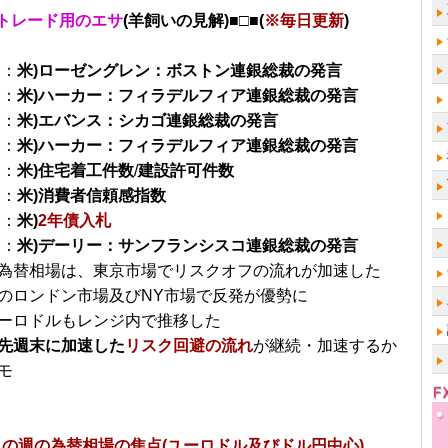
トレード用のエサ
(羊飼いの見解)■□■(
※毎日更新
)
分：
米)ローゼングレン：ボストン連銀総裁の発言
分：
米)ハーカー：フィラデルフィア連銀総裁の発言
分：
米)エバンス：シカゴ連銀総裁の発言
分：
米)ハーカー：フィラデルフィア連銀総裁の発言
分：
米)住宅着工件数
/
建設許可件数
分：
米)消費者信頼感指数
分：
米)
2年債入札
分：
米)デーリー：サンフランシスコ連銀総裁の発言
為替相場は、東京市場でリスクオフの流れが加速した
のロンドン市場及びNY市場で反発が優勢に
ーロドルもレンジ内で推移した
先週末に加速した
リスク回避の流れ
が継続・加速するか
モ
～の週の為替相場の焦点(ユーロドル及びドル円中心)