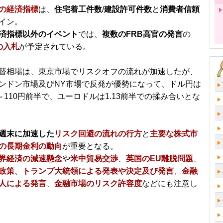
の経済指標
は、
住宅着工件数
/
建設許可件数
と
消費者信頼
イン。
済指標以外のイベント
では、
複数のFRB高官の発言
の
の入札
が予定されている。
替相場は、東京市場でリスクオフの流れが加速したが、
ンドン市場及びNY市場で反発が優勢になって、ドル円は
半～110円前半で、ユーロドルは1.13前半での揉み合いとな
週末に加速した
リスク回避の流れの行方
と
主要な株式市
の長期金利の動向
が重要となる。
界経済の減速懸念
や
米中貿易交渉
、
英国のEU離脱問題
、
政策
、
トランプ大統領による発表や決定及び発言
、
金融
人による発言
、
金融市場のリスク許容度
などにも注意し