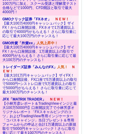
100万円に加え、スクール受講と理解度テスト
合格などで1000円、CFD開設と取引で最大
4000円！
GMOクリック証券「FXネオ」
ＮＥＷ！
【最大100万4000円キャッシュバック】ザイ
FX！から口座開設後、FXネオで1万通貨以上
の取引で4000円がもらえる！ さらに取引量に
応じて最大100万円のチャンスも！
GMO外貨「外貨ex」
人気上昇中！
【最大100万4000円キャッシュバック】ザイ
FX！から口座開設後、1万通貨以上の取引で
4000円がもらえる！ さらに取引量に応じて最
大100万円のチャンスも！
トレイダーズ証券「みんなのFX」
人気！
Ｎ
ＥＷ！
【最大101万円キャッシュバック】ザイFX！
から口座開設後、FX口座で5万通貨以上の取引
で5000円+シストレ口座で5万通貨以上の取引
で5000円がもらえる！ さらに取引量に応じて
最大100万円のチャンスも！
JFX「MATRIX TRADER」
ＮＥＷ！
【小林芳彦レポート＆TradingViewインジと最
大100万5000円】口座開設完了で小林芳彦オ
リジナルレポート「FXスキャルピングのコ
ツ」およびTradingView専用インジケーター
「コバスキャインジ」当日プレゼント＆専用
フォームからの申込と合計1万通貨以上の新規
取引で5000円キャッシュバック！さらに取引
量に応じて最大100万円のチャンスも！