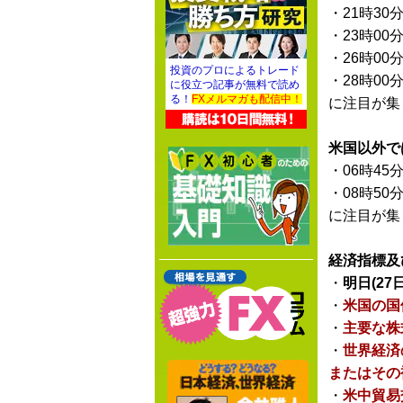
・21時30
・23時00
・26時00
投資のプロによるトレード
・28時00
に役立つ記事が無料で読め
る！
FXメルマガも配信中！
に注目が集
米国以外で
・06時45
・08時50
に注目が集
経済指標及
・
明日(27
・
米国の国
・
主要な株
・
世界経済
またはその
・
米中貿易