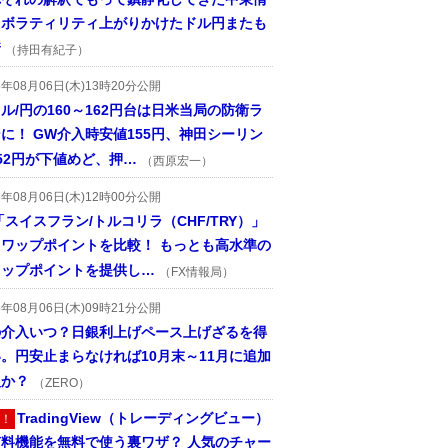
、ボラティリティ上がりかけたドル円またも
着
（持田有紀子）
6年08月06日(木)13時20分公開
ル/円の160～162円台は日米当局の防衛ラ
に！ GW介入時安値155円、神田シーリン
52円が下値めど、押…
（西原宏一）
6年08月06日(木)12時00分公開
「スイスフラン/トルコリラ（CHF/TRY）」
スワップポイントを比較！ もっとも高水準の
ワップポイントを提供し…
（FX情報局）
6年08月06日(木)09時21分公開
の介入いつ？日銀利上げペース上げざるを得
。円安止まらなければ10月末～11月に追加
入か？
（ZERO）
TradingView（トレーディングビュー）
！
有料機能を無料で使う裏ワザ？ 人気のチャー