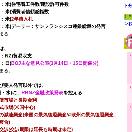
分：
米)住宅着工件数
/
建設許可件数
ト
分：
米)消費者信頼感指数
注目
分：
米)
2年債入札
ンお
分：
米)デーリー：サンフランシスコ連銀総裁の発言
まる。
は、
分：
NZ)貿易収支
分：
日)
BOJ主な意見公表(3月14日・15日開催分)
まる。
び要人発言以外では、
日・水)に、
RBNZ金融政策発表
を控える
債市場と長期金利
式市場(米国中心)
の減速懸念(米国の景気後退懸念や欧州の景気後退懸念、
複合)
交渉(交渉期限は延長も時期は未定)