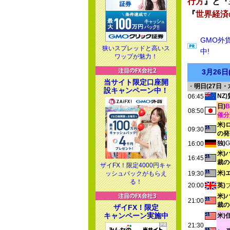
行方
』と『
『
世界経済
GMO外
狭いスプレッドと高いス
中!
ワップが魅力！
3月26
当サイト限定口座開
・
明日(27日・
設キャンペーン中！
NZ
06:45
日)
08:50
催分
米)
09:30
の発
独)
16:00
米)
16:45
裁の
ザイFX！限定4000円キャ
米)
ッシュバックがもらえ
19:30
る！
20:00
英)
米)
21:00
裁の
ザイFX！限定
キャンペーン実施中
米)
21:30