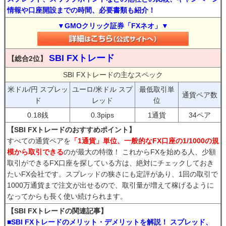
情報や口座開設までの時間、必要書類も紹介！
▼GMOクリック証券「FXネオ」▼
SBI FXトレード
【総合2位】
SBI FXトレードの主なスペック
米ドル/円 スプレッ
ユーロ/米ドル スプ
最低取引単
通貨ペア数
ド
レッド
位
0.18銭
0.3pips
1通貨
34ペア
【SBI FXトレードのおすすめポイント】
すべての通貨ペアを
「1通貨」単位、一般的なFX口座の1/1000の規
模から取引できる
のが最大の特徴！ これからFXを始める人、少額
取引ができるFX口座を探している方は、絶対にチェックしておき
たいFX会社です。スプレッドの狭さにも定評があり、1回の取引で
1000万通貨まで注文が出せるので、取引量が増えて稼げるように
なってからも長く使い続けられます。
【SBI FXトレードの関連記事】
■SBI FXトレードのメリット・デメリットを解説！ スプレッド、