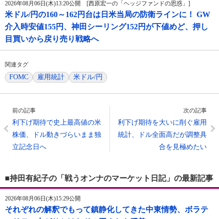
2026年08月06日(木)13:20公開 [西原宏一の「ヘッジファンドの思惑」]
米ドル/円の160～162円台は日米当局の防衛ラインに！ GW
介入時安値155円、神田シーリング152円が下値めど、押し
目買いから戻り売り戦略へ
関連タグ
FOMC
雇用統計
米ドル/円
前の記事
次の記事
利下げ期待で史上最高値の米
利下げ期待を大いに削ぐ雇用
株価、ドル動きづらいまま独
統計、ドル全面高だが調整具
立記念日へ
合を見極めたい
■持田有紀子の「戦うオンナのマーケット日記」の最新記事
2026年08月06日(木)15:29公開
それぞれの解釈でもって鎮静化してきた中東情勢、ボラテ