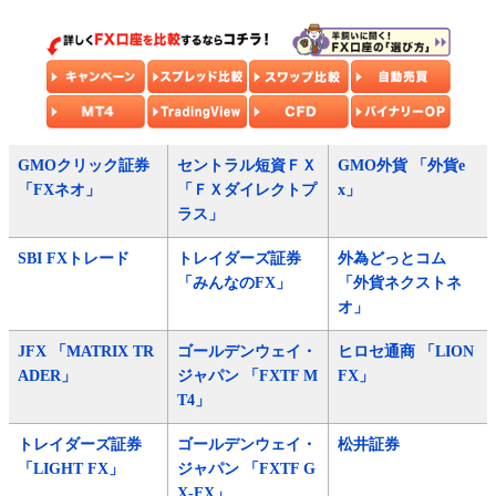
GMOクリック証券
セントラル短資ＦＸ
GMO外貨 「外貨e
「FXネオ」
「ＦＸダイレクトプ
x」
ラス」
SBI FXトレード
トレイダーズ証券
外為どっとコム
「みんなのFX」
「外貨ネクストネ
オ」
JFX 「MATRIX TR
ゴールデンウェイ・
ヒロセ通商 「LION
ADER」
ジャパン 「FXTF M
FX」
T4」
トレイダーズ証券
ゴールデンウェイ・
松井証券
「LIGHT FX」
ジャパン 「FXTF G
X-FX」