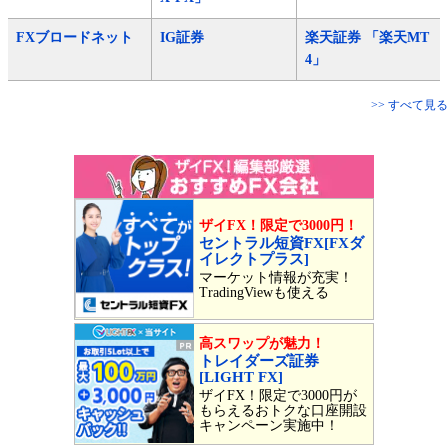
FXブロードネット
IG証券
楽天証券 「楽天MT
4」
>> すべて見る
ザイFX！限定で3000円！
セントラル短資FX[FXダ
イレクトプラス]
マーケット情報が充実！
TradingViewも使える
高スワップが魅力！
トレイダーズ証券
[LIGHT FX]
ザイFX！限定で3000円が
もらえるおトクな口座開設
キャンペーン実施中！