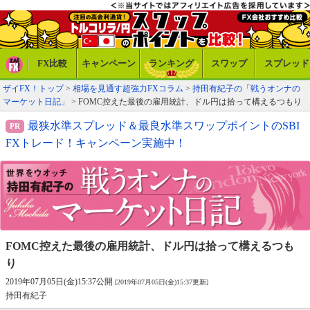
FX比較
キャンペーン
ランキング
スワップ
スプレッド
ザイFX！トップ
>
相場を見通す超強力FXコラム
>
持田有紀子の「戦うオンナの
マーケット日記」
> FOMC控えた最後の雇用統計、ドル円は拾って構えるつもり
最狭水準スプレッド＆最良水準スワップポイントのSBI
FXトレード！キャンペーン実施中！
FOMC控えた最後の雇用統計、
ドル円は拾って構えるつも
り
2019年07月05日(金)15:37公開
[2019年07月05日(金)15:37更新]
持田有紀子