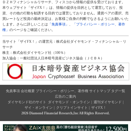
ＤＺＨフィナンシャルリサーチ、フィスコから情報の提供を受けております。
本ウェブサイト「ザイFX！」は、情報の提供を目的として運営しており、投
資、その他の行動を勧誘する目的では運営しておりません。通貨ペアの選択、売
買レートなど投資の最終決定は、お客様ご自身の判断でなさるようにお願いいた
します。さらに詳しいことは
「免責事項」
、
「プライバシー・ポリシー、著作
権」
のページをご確認ください。
当サイト「ザイFX！」の運営元：株式会社ダイヤモンド・フィナンシャル・リ
サーチ
株主：株式会社ダイヤモンド社（100％）
加入協会：一般社団法人日本暗号資産ビジネス協会（ＪＣＢＡ）
免責事項
会社概要
プライバシー・ポリシー、著作権
サイトマップ
タグ一覧
広告のご案内
ダイヤモンド社のサイト
ダイヤモンド・オンライン
|
週刊ダイヤモンド
|
ザイ・オンライン
|
クリプトインサイト
|
ザイFX！
2026 Diamond Financial Research,Inc All Rights Reserved.