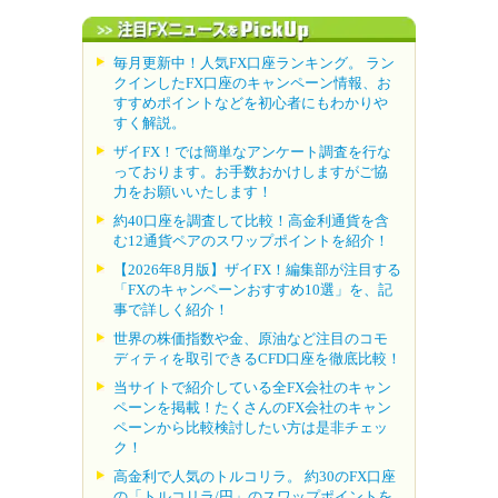
毎月更新中！人気FX口座ランキング。 ラン
クインしたFX口座のキャンペーン情報、お
すすめポイントなどを初心者にもわかりや
すく解説。
ザイFX！では簡単なアンケート調査を行な
っております。お手数おかけしますがご協
力をお願いいたします！
約40口座を調査して比較！高金利通貨を含
む12通貨ペアのスワップポイントを紹介！
【2026年8月版】ザイFX！編集部が注目する
「FXのキャンペーンおすすめ10選」を、記
事で詳しく紹介！
世界の株価指数や金、原油など注目のコモ
ディティを取引できるCFD口座を徹底比較！
当サイトで紹介している全FX会社のキャン
ペーンを掲載！たくさんのFX会社のキャン
ペーンから比較検討したい方は是非チェッ
ク！
高金利で人気のトルコリラ。 約30のFX口座
の「トルコリラ/円」のスワップポイントを