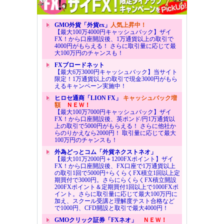
GMO外貨「外貨ex」
人気上昇中！
【最大100万4000円キャッシュバック】ザイ
FX！から口座開設後、1万通貨以上の取引で
4000円がもらえる！ さらに取引量に応じて最
大100万円のチャンスも！
FXブロードネット
【最大6万3000円キャッシュバック】当サイト
限定！1万通貨以上の取引で現金3000円がもら
えるキャンペーン実施中！
ヒロセ通商「LION FX」
キャッシュバック増
額
ＮＥＷ！
【最大100万7000円キャッシュバック】ザイ
FX！から口座開設後、英ポンド/円1万通貨以
上の取引で5000円がもらえる！ さらに他社か
らのりかえなら2000円！ 取引量に応じて最大
100万円のチャンスも！
外為どっとコム「外貨ネクストネオ」
【最大101万2000円＋1200FXポイント】ザイ
FX！から口座開設後、FX口座で1万通貨以上
の取引1回で5000円+らくらくFX積立1回以上定
期買付で3000円。さらにらくらくFX積立開設
200FXポイント＆定期買付1回以上で1000FXポ
イント。さらに取引量に応じて最大100万円に
加え、スクール受講と理解度テスト合格など
で1000円、CFD開設と取引で最大4000円！
GMOクリック証券「FXネオ」
ＮＥＷ！