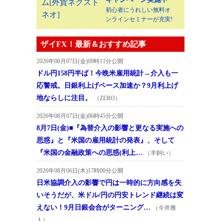
初心者にうれしい無料オ
ンラインセミナーが充実!
ザイFX！最新＆おすすめ記事
2026年08月07日(金)09時11分公開
ドル円158円半ば！今晩米雇用統計→介入も一
応警戒。日銀利上げペース加速か？9月利上げ
地ならしに注目。
（ZERO）
2026年08月07日(金)06時45分公開
8月7日(金)■『為替介入の影響と更なる実施への
思惑』と『米国の雇用統計の発表』、そして
『米国の金融政策への思惑(利上…
（羊飼い）
2026年08月06日(木)17時00分公開
日米協調介入の影響で円は一時的に方向感を失
いそうだが、米ドル/円の円安トレンド継続は変
えない！9月日銀会合がターニング…
（今井雅
人）