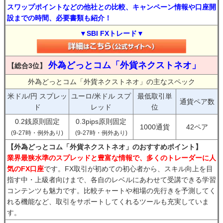
スワップポイントなどの他社との比較、キャンペーン情報や口座開
設までの時間、必要書類も紹介！
▼SBI FXトレード▼
外為どっとコム「外貨ネクストネオ」
【総合3位】
外為どっとコム「外貨ネクストネオ」の主なスペック
米ドル/円 スプレッ
ユーロ/米ドル スプ
最低取引単
通貨ペア数
ド
レッド
位
0.2銭原則固定
0.3pips原則固定
1000通貨
42ペア
(9-27時・例外あり)
(9-27時・例外あり)
【外為どっとコム「外貨ネクストネオ」のおすすめポイント】
業界最狭水準のスプレッドと豊富な情報で、多くのトレーダーに人
気のFX口座
です。FX取引が初めての初心者から、スキル向上を目
指す中・上級者向けまで、各自のレベルにあわせて受講できる学習
コンテンツも魅力です。比較チャートや相場の先行きを予測してく
れる機能など、取引をサポートしてくれるツールも充実していま
す。