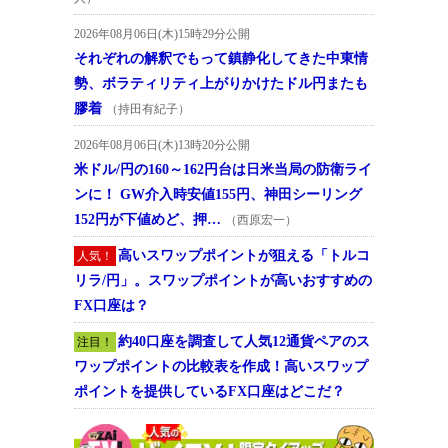
2026年08月06日(木)15時29分公開
それぞれの解釈でもって鎮静化してきた中東情
勢、ボラティリティ上がりかけたドル円またも
膠着
（持田有紀子）
2026年08月06日(木)13時20分公開
米ドル/円の160～162円台は日米当局の防衛ライ
ンに！ GW介入時安値155円、神田シーリング
152円が下値めど、押…
（西原宏一）
高いスワップポイントが狙える「トルコ
人気！
リラ/円」。スワップポイントが高いおすすめの
FX口座は？
約40口座を調査して人気12通貨ペアのス
注目！
ワップポイントの比較表を作成！高いスワップ
ポイントを提供しているFX口座はどこだ？