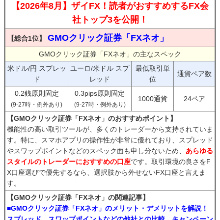
【2026年8月】ザイFX！読者がおすすめするFX会
社トップ3を公開！
GMOクリック証券「FXネオ」
【総合1位】
GMOクリック証券「FXネオ」の主なスペック
米ドル/円 スプレッ
ユーロ/米ドル スプ
最低取引単
通貨ペア数
ド
レッド
位
0.2銭原則固定
0.3pips原則固定
1000通貨
24ペア
(9-27時・例外あり)
(9-27時・例外あり)
【GMOクリック証券「FXネオ」のおすすめポイント】
機能性の高い取引ツールが、多くのトレーダーから支持されていま
す。特に、スマホアプリの操作性が非常に優れており、スプレッド
やスワップポイントなどのスペック面も申し分ないため、
あらゆる
スタイルのトレーダーにおすすめの口座
です。取引環境の良さをF
X口座選びで優先するなら、選択肢から外せないFX口座と言えま
す。
【GMOクリック証券「FXネオ」の関連記事】
■GMOクリック証券「FXネオ」のメリット・デメリットを解説！
スプレッド、スワップポイントなどの他社との比較、キャンペーン