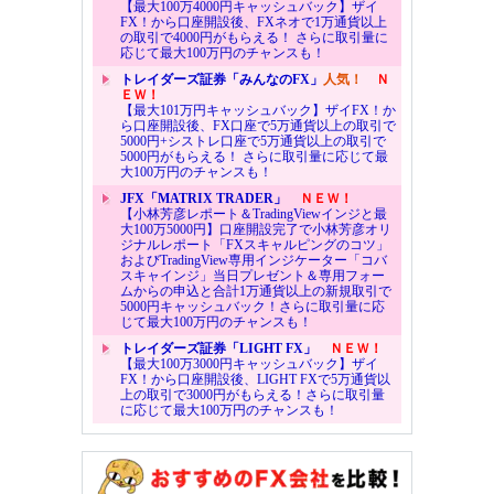
【最大100万4000円キャッシュバック】ザイ
FX！から口座開設後、FXネオで1万通貨以上
の取引で4000円がもらえる！ さらに取引量に
応じて最大100万円のチャンスも！
トレイダーズ証券「みんなのFX」
人気！
Ｎ
ＥＷ！
【最大101万円キャッシュバック】ザイFX！か
ら口座開設後、FX口座で5万通貨以上の取引で
5000円+シストレ口座で5万通貨以上の取引で
5000円がもらえる！ さらに取引量に応じて最
大100万円のチャンスも！
JFX「MATRIX TRADER」
ＮＥＷ！
【小林芳彦レポート＆TradingViewインジと最
大100万5000円】口座開設完了で小林芳彦オリ
ジナルレポート「FXスキャルピングのコツ」
およびTradingView専用インジケーター「コバ
スキャインジ」当日プレゼント＆専用フォー
ムからの申込と合計1万通貨以上の新規取引で
5000円キャッシュバック！さらに取引量に応
じて最大100万円のチャンスも！
トレイダーズ証券「LIGHT FX」
ＮＥＷ！
【最大100万3000円キャッシュバック】ザイ
FX！から口座開設後、LIGHT FXで5万通貨以
上の取引で3000円がもらえる！さらに取引量
に応じて最大100万円のチャンスも！