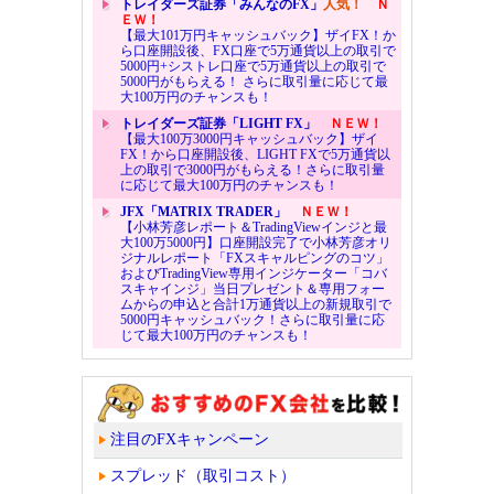
トレイダーズ証券「みんなのFX」
人気！
Ｎ
ＥＷ！
【最大101万円キャッシュバック】ザイFX！か
ら口座開設後、FX口座で5万通貨以上の取引で
5000円+シストレ口座で5万通貨以上の取引で
5000円がもらえる！ さらに取引量に応じて最
大100万円のチャンスも！
トレイダーズ証券「LIGHT FX」
ＮＥＷ！
【最大100万3000円キャッシュバック】ザイ
FX！から口座開設後、LIGHT FXで5万通貨以
上の取引で3000円がもらえる！さらに取引量
に応じて最大100万円のチャンスも！
JFX「MATRIX TRADER」
ＮＥＷ！
【小林芳彦レポート＆TradingViewインジと最
大100万5000円】口座開設完了で小林芳彦オリ
ジナルレポート「FXスキャルピングのコツ」
およびTradingView専用インジケーター「コバ
スキャインジ」当日プレゼント＆専用フォー
ムからの申込と合計1万通貨以上の新規取引で
5000円キャッシュバック！さらに取引量に応
じて最大100万円のチャンスも！
注目のFXキャンペーン
スプレッド（取引コスト）