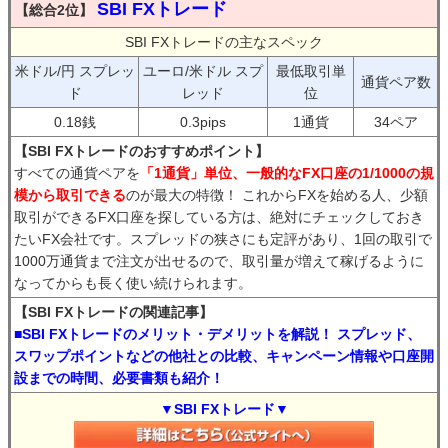
SBI FXトレード
【総合2位】
SBI FXトレードの主なスペック
米ドル/円 スプレッ
ユーロ/米ドル スプ
最低取引単
通貨ペア数
ド
レッド
位
0.18銭
0.3pips
1通貨
34ペア
【SBI FXトレードのおすすめポイント】
すべての通貨ペアを
「1通貨」単位、一般的なFX口座の1/1000の規
模から取引できる
のが最大の特徴！ これからFXを始める人、少額
取引ができるFX口座を探している方は、絶対にチェックしておき
たいFX会社です。スプレッドの狭さにも定評があり、1回の取引で
1000万通貨まで注文が出せるので、取引量が増えて稼げるように
なってからも長く使い続けられます。
【SBI FXトレードの関連記事】
■SBI FXトレードのメリット・デメリットを解説！ スプレッド、
スワップポイントなどの他社との比較、キャンペーン情報や口座開
設までの時間、必要書類も紹介！
▼SBI FXトレード▼