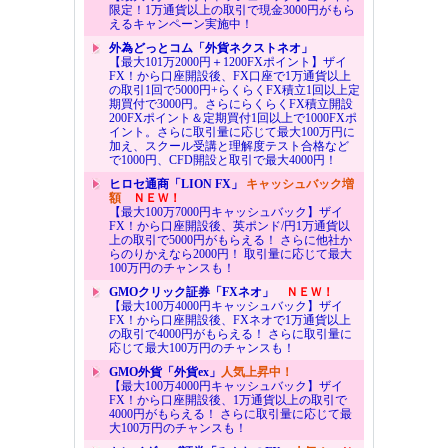
限定！1万通貨以上の取引で現金3000円がもら
えるキャンペーン実施中！
外為どっとコム「外貨ネクストネオ」
【最大101万2000円＋1200FXポイント】ザイ
FX！から口座開設後、FX口座で1万通貨以上
の取引1回で5000円+らくらくFX積立1回以上定
期買付で3000円。さらにらくらくFX積立開設
200FXポイント＆定期買付1回以上で1000FXポ
イント。さらに取引量に応じて最大100万円に
加え、スクール受講と理解度テスト合格など
で1000円、CFD開設と取引で最大4000円！
ヒロセ通商「LION FX」
キャッシュバック増
額
ＮＥＷ！
【最大100万7000円キャッシュバック】ザイ
FX！から口座開設後、英ポンド/円1万通貨以
上の取引で5000円がもらえる！ さらに他社か
らのりかえなら2000円！ 取引量に応じて最大
100万円のチャンスも！
GMOクリック証券「FXネオ」
ＮＥＷ！
【最大100万4000円キャッシュバック】ザイ
FX！から口座開設後、FXネオで1万通貨以上
の取引で4000円がもらえる！ さらに取引量に
応じて最大100万円のチャンスも！
GMO外貨「外貨ex」
人気上昇中！
【最大100万4000円キャッシュバック】ザイ
FX！から口座開設後、1万通貨以上の取引で
4000円がもらえる！ さらに取引量に応じて最
大100万円のチャンスも！