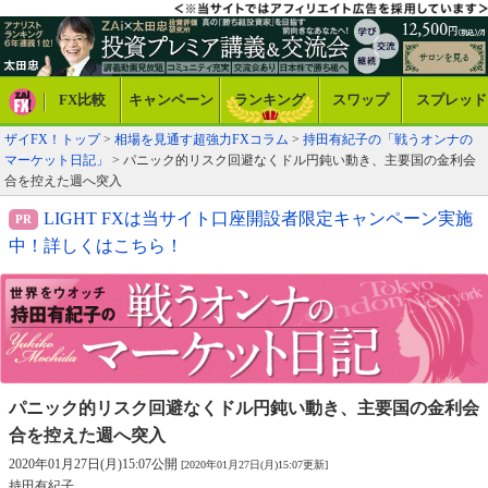
FX比較
キャンペーン
ランキング
スワップ
スプレッド
ザイFX！トップ
>
相場を見通す超強力FXコラム
>
持田有紀子の「戦うオンナの
マーケット日記」
> パニック的リスク回避なくドル円鈍い動き、主要国の金利会
合を控えた週へ突入
LIGHT FXは当サイト口座開設者限定キャンペーン実施
中！詳しくはこちら！
パニック的リスク回避なくドル円鈍い動き、
主要国の金利会
合を控えた週へ突入
2020年01月27日(月)15:07公開
[2020年01月27日(月)15:07更新]
持田有紀子