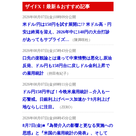
ザイFX！最新＆おすすめ記事
2026年08月07日(金)18時09分公開
米ドル/円は150円を試す展開に!? 米ドル高・円
安は終焉を迎え、2026年中に140円の大台打診
があってもサプライズ…
（陳満咲杜）
2026年08月07日(金)15時43分公開
口先の楽観論とは違って中東情勢は悪化し原油
反発、ドル円も158円台に戻しドル金利上昇で
の雇用統計
（持田有紀子）
2026年08月07日(金)09時11分公開
ドル円158円半ば！今晩米雇用統計→介入も一
応警戒。日銀利上げペース加速か？9月利上げ
地ならしに注目。
（ZERO）
2026年08月07日(金)06時45分公開
8月7日(金)■『為替介入の影響と更なる実施への
思惑』と『米国の雇用統計の発表』、そして