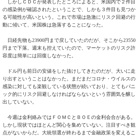
しかしＣＤＣが発表したところによると、米国内で２件目
の感染例が確認されたということで、しかも３件目も見つか
る可能性が高いという。これで市場は急激にリスク回避の行
動に傾いて、米国株は急落することになった。
日経先物も23900円まで戻していたのだが、そこから23550
円まで下落。週末も控えていたので、マーケットのリスク許
容度は簡単には回復しなかった。
ドル円も前日の安値をした抜けしてきたのだが、大いに走
り出すということはなかった。まだまだコロナ・ウイルスの
感染に対しても楽観している状態が続いており、とてもパニ
ック的にリスク回避しなければならないという雰囲気を醸し
出していない。
今週は金利絡みではＦＯＭＣとＢＯＥの金利会合がある。
しかし現状ではほとんど関心を集めていない。注目すべき観
点がないからだ。大統領選が終わるまで金融政策を変えるこ