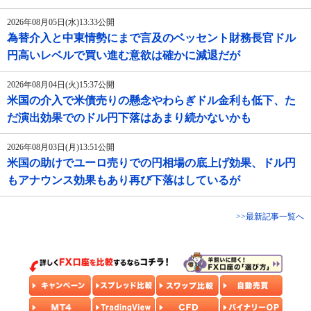
2026年08月05日(水)13:33公開
為替介入と中東情勢にまで言及のベッセント財務長官ドル
円高いレベルで買い進む意欲は確かに減退だが
2026年08月04日(火)15:37公開
米国の介入で米債売りの懸念やわらぎドル金利も低下、た
だ演出効果でのドル円下落はあまり続かないかも
2026年08月03日(月)13:51公開
米国の助けでユーロ売りでの円相場の底上げ効果、ドル円
もアナウンス効果もあり再び下落はしているが
>>最新記事一覧へ