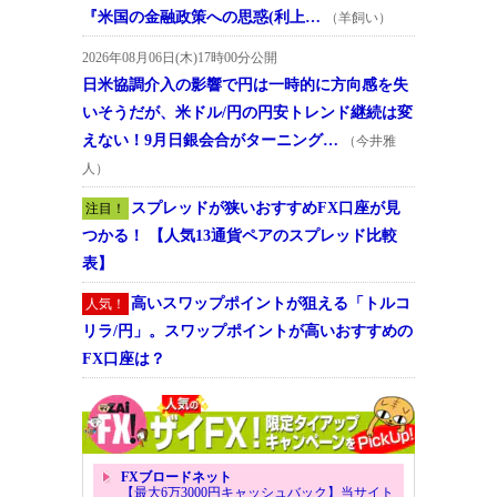
『米国の金融政策への思惑(利上…
（羊飼い）
2026年08月06日(木)17時00分公開
日米協調介入の影響で円は一時的に方向感を失
いそうだが、米ドル/円の円安トレンド継続は変
えない！9月日銀会合がターニング…
（今井雅
人）
スプレッドが狭いおすすめFX口座が見
注目！
つかる！ 【人気13通貨ペアのスプレッド比較
表】
高いスワップポイントが狙える「トルコ
人気！
リラ/円」。スワップポイントが高いおすすめの
FX口座は？
FXブロードネット
【最大6万3000円キャッシュバック】当サイト