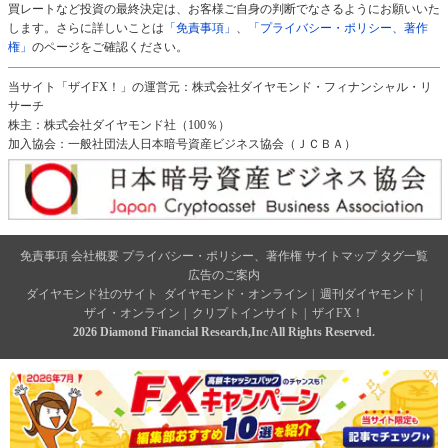
買レートなど投資の最終決定は、お客様ご自身の判断でなさるようにお願いいた
します。さらに詳しいことは
「免責事項」
、
「プライバシー・ポリシー、著作
権」
のページをご確認ください。
当サイト「ザイFX！」の運営元：株式会社ダイヤモンド・フィナンシャル・リ
サーチ
株主：株式会社ダイヤモンド社（100％）
加入協会：一般社団法人日本暗号資産ビジネス協会（ＪＣＢＡ）
免責事項
会社概要
プライバシー・ポリシー、著作権
サイトマップ
タグ一覧
広告のご案内
ダイヤモンド社のサイト
ダイヤモンド・オンライン
|
週刊ダイヤモンド
|
ザイ・オンライン
|
クリプトインサイト
|
ザイFX！
2026 Diamond Financial Research,Inc All Rights Reserved.