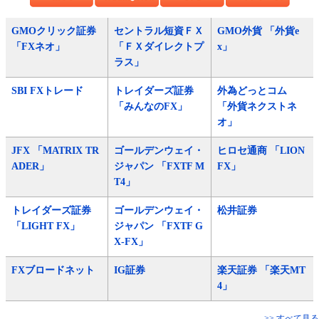
GMOクリック証券
セントラル短資ＦＸ
GMO外貨 「外貨e
「FXネオ」
「ＦＸダイレクトプ
x」
ラス」
SBI FXトレード
トレイダーズ証券
外為どっとコム
「みんなのFX」
「外貨ネクストネ
オ」
JFX 「MATRIX TR
ゴールデンウェイ・
ヒロセ通商 「LION
ADER」
ジャパン 「FXTF M
FX」
T4」
トレイダーズ証券
ゴールデンウェイ・
松井証券
「LIGHT FX」
ジャパン 「FXTF G
X-FX」
FXブロードネット
IG証券
楽天証券 「楽天MT
4」
>> すべて見る