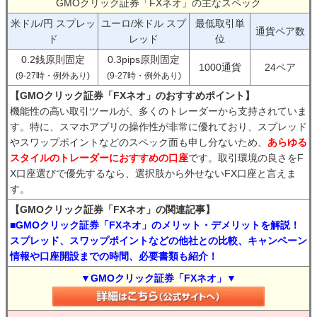
GMOクリック証券「FXネオ」の主なスペック
米ドル/円 スプレッ
ユーロ/米ドル スプ
最低取引単
通貨ペア数
ド
レッド
位
0.2銭原則固定
0.3pips原則固定
1000通貨
24ペア
(9-27時・例外あり)
(9-27時・例外あり)
【GMOクリック証券「FXネオ」のおすすめポイント】
機能性の高い取引ツールが、多くのトレーダーから支持されていま
す。特に、スマホアプリの操作性が非常に優れており、スプレッド
やスワップポイントなどのスペック面も申し分ないため、
あらゆる
スタイルのトレーダーにおすすめの口座
です。取引環境の良さをF
X口座選びで優先するなら、選択肢から外せないFX口座と言えま
す。
【GMOクリック証券「FXネオ」の関連記事】
■GMOクリック証券「FXネオ」のメリット・デメリットを解説！
スプレッド、スワップポイントなどの他社との比較、キャンペーン
情報や口座開設までの時間、必要書類も紹介！
▼GMOクリック証券「FXネオ」▼