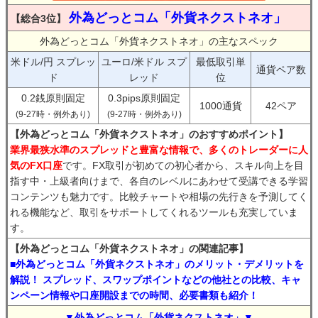
外為どっとコム「外貨ネクストネオ」
【総合3位】
外為どっとコム「外貨ネクストネオ」の主なスペック
米ドル/円 スプレッ
ユーロ/米ドル スプ
最低取引単
通貨ペア数
ド
レッド
位
0.2銭原則固定
0.3pips原則固定
1000通貨
42ペア
(9-27時・例外あり)
(9-27時・例外あり)
【外為どっとコム「外貨ネクストネオ」のおすすめポイント】
業界最狭水準のスプレッドと豊富な情報で、多くのトレーダーに人
気のFX口座
です。FX取引が初めての初心者から、スキル向上を目
指す中・上級者向けまで、各自のレベルにあわせて受講できる学習
コンテンツも魅力です。比較チャートや相場の先行きを予測してく
れる機能など、取引をサポートしてくれるツールも充実していま
す。
【外為どっとコム「外貨ネクストネオ」の関連記事】
■外為どっとコム「外貨ネクストネオ」のメリット・デメリットを
解説！ スプレッド、スワップポイントなどの他社との比較、キャ
ンペーン情報や口座開設までの時間、必要書類も紹介！
▼外為どっとコム「外貨ネクストネオ」▼