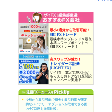
最小1通貨から取引可能！
SBI FXトレード
最狭水準スプレッド＆最良
水準スワップポイントの
SBI FXトレード！
高スワップが魅力！
トレイダーズ証券
[LIGHT FX]
ザイFX！限定で3000円が
もらえるおトクな口座開設
キャンペーン実施中！
少額から取引可能で損失や取引時間が限定
的なバイナリーオプションが取引できる国
内全7口座を徹底比較。