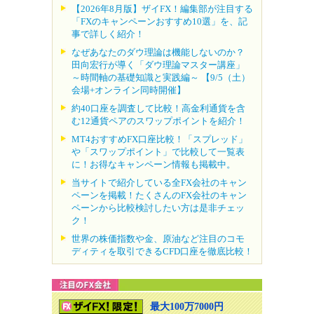
【2026年8月版】ザイFX！編集部が注目する
「FXのキャンペーンおすすめ10選」を、記
事で詳しく紹介！
なぜあなたのダウ理論は機能しないのか？
田向宏行が導く「ダウ理論マスター講座」
～時間軸の基礎知識と実践編～ 【9/5（土）
会場+オンライン同時開催】
約40口座を調査して比較！高金利通貨を含
む12通貨ペアのスワップポイントを紹介！
MT4おすすめFX口座比較！「スプレッド」
や「スワップポイント」で比較して一覧表
に！お得なキャンペーン情報も掲載中。
当サイトで紹介している全FX会社のキャン
ペーンを掲載！たくさんのFX会社のキャン
ペーンから比較検討したい方は是非チェッ
ク！
世界の株価指数や金、原油など注目のコモ
ディティを取引できるCFD口座を徹底比較！
最大100万7000円