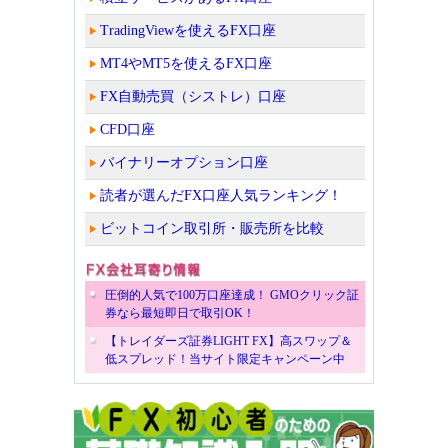
TradingViewを使えるFX口座
MT4やMT5を使えるFX口座
FX自動売買（シストレ）口座
CFD口座
バイナリーオプション口座
読者が選んだFX口座人気ランキング！
ビットコイン取引所・販売所を比較
圧倒的人気で100万口座達成！ GMOクリック証
券なら最短即日で取引OK！
【トレイダーズ証券LIGHT FX】高スワップ＆
低スプレッド！当サイト限定キャンペーン中