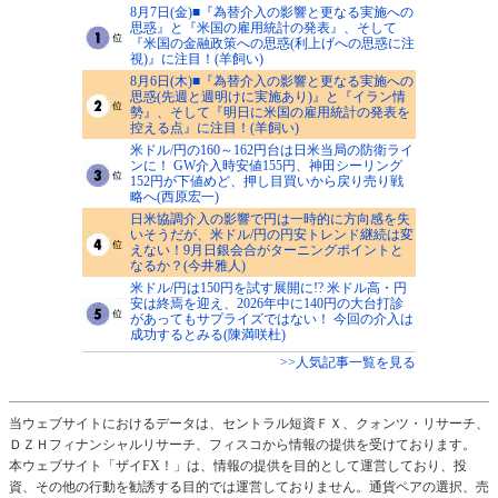
8月7日(金)■『為替介入の影響と更なる実施への
思惑』と『米国の雇用統計の発表』、そして
『米国の金融政策への思惑(利上げへの思惑に注
視)』に注目！(羊飼い)
8月6日(木)■『為替介入の影響と更なる実施への
思惑(先週と週明けに実施あり)』と『イラン情
勢』、そして『明日に米国の雇用統計の発表を
控える点』に注目！(羊飼い)
米ドル/円の160～162円台は日米当局の防衛ライ
ンに！ GW介入時安値155円、神田シーリング
152円が下値めど、押し目買いから戻り売り戦
略へ(西原宏一)
日米協調介入の影響で円は一時的に方向感を失
いそうだが、米ドル/円の円安トレンド継続は変
えない！9月日銀会合がターニングポイントと
なるか？(今井雅人)
米ドル/円は150円を試す展開に!? 米ドル高・円
安は終焉を迎え、2026年中に140円の大台打診
があってもサプライズではない！ 今回の介入は
成功するとみる(陳満咲杜)
>>人気記事一覧を見る
当ウェブサイトにおけるデータは、セントラル短資ＦＸ、クォンツ・リサーチ、
ＤＺＨフィナンシャルリサーチ、フィスコから情報の提供を受けております。
本ウェブサイト「ザイFX！」は、情報の提供を目的として運営しており、投
資、その他の行動を勧誘する目的では運営しておりません。通貨ペアの選択、売