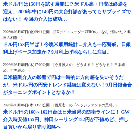
米ドル/円は150円を試す展開に!? 米ドル高・円安は終焉を
迎え、2026年中に140円の大台打診があってもサプライズで
はない！ 今回の介入は成功…
2026年08月07日(金)09:11公開 [FXデイトレーダーZEROの「なんで動いた？ 昨
日の相場」]
ドル円158円半ば！今晩米雇用統計→介入も一応警戒。日銀
利上げペース加速か？9月利上げ地ならしに注目。
2026年08月06日(木)17:00公開 [今井雅人の「どうする？ どうなる？ 日本経
済、世界経済」]
日米協調介入の影響で円は一時的に方向感を失いそうだ
が、米ドル/円の円安トレンド継続は変えない！9月日銀会合
がターニングポイントとなるか？
2026年08月06日(木)13:20公開 [西原宏一の「ヘッジファンドの思惑」]
米ドル/円の160～162円台は日米当局の防衛ラインに！ GW
介入時安値155円、神田シーリング152円が下値めど、押し
目買いから戻り売り戦略へ