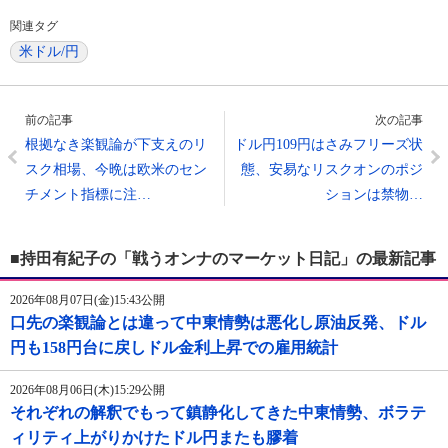
関連タグ
米ドル/円
前の記事
次の記事
根拠なき楽観論が下支えのリ
ドル円109円はさみフリーズ状
スク相場、今晩は欧米のセン
態、安易なリスクオンのポジ
チメント指標に注…
ションは禁物…
■持田有紀子の「戦うオンナのマーケット日記」の最新記事
2026年08月07日(金)15:43公開
口先の楽観論とは違って中東情勢は悪化し原油反発、ドル
円も158円台に戻しドル金利上昇での雇用統計
2026年08月06日(木)15:29公開
それぞれの解釈でもって鎮静化してきた中東情勢、ボラテ
ィリティ上がりかけたドル円またも膠着