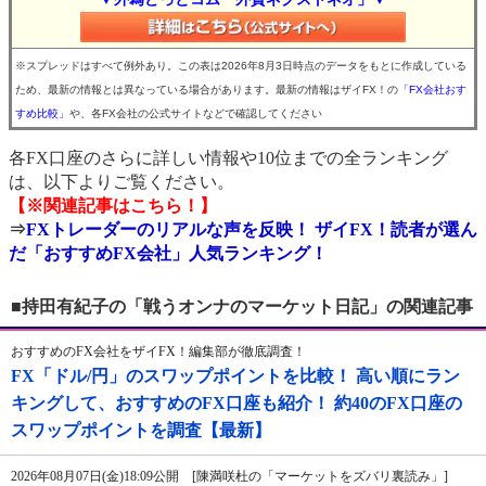
※スプレッドはすべて例外あり。この表は2026年8月3日時点のデータをもとに作成している
ため、最新の情報とは異なっている場合があります。最新の情報はザイFX！の
「FX会社おす
すめ比較」
や、各FX会社の公式サイトなどで確認してください
各FX口座のさらに詳しい情報や10位までの全ランキング
は、以下よりご覧ください。
【※関連記事はこちら！】
⇒
FXトレーダーのリアルな声を反映！ ザイFX！読者が選ん
だ「おすすめFX会社」人気ランキング！
■持田有紀子の「戦うオンナのマーケット日記」の関連記事
おすすめのFX会社をザイFX！編集部が徹底調査！
FX「ドル/円」のスワップポイントを比較！ 高い順にラン
キングして、おすすめのFX口座も紹介！ 約40のFX口座の
スワップポイントを調査【最新】
2026年08月07日(金)18:09公開 [陳満咲杜の「マーケットをズバリ裏読み」]