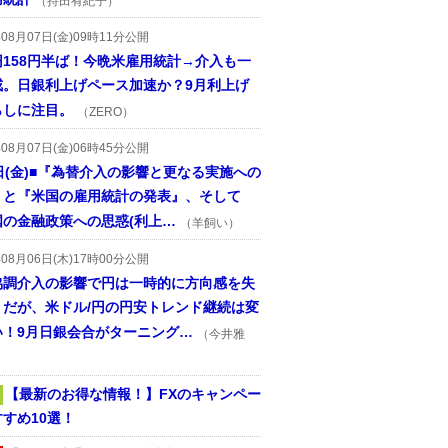
（持田有紀子）
年08月07日(金)09時11分公開
円158円半ば！今晩米雇用統計→介入も一
戒。日銀利上げペース加速か？9月利上げ
らしに注目。
（ZERO）
年08月07日(金)06時45分公開
日(金)■『為替介入の影響と更なる実施への
』と『米国の雇用統計の発表』、そして
国の金融政策への思惑(利上…
（羊飼い）
年08月06日(木)17時00分公開
協調介入の影響で円は一時的に方向感を失
うだが、米ドル/円の円安トレンド継続は変
い！9月日銀会合がターニング…
（今井雅
【最新のお得な情報！】FXのキャンペー
すめ10選！