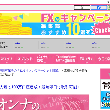
日（土）
--/--
--/--
--/--
--/--
分32秒
--.--
--
--.--
--
--.--
--
--.--
--
持田有紀子の「戦うオンナのマーケット日記」
> 直視せざるを得な
だが続かず
人気で100万口座達成！最短即日で取引可能！