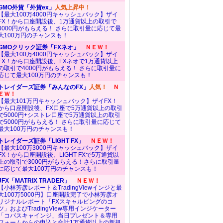
GMO外貨「外貨ex」
人気上昇中！
【最大100万4000円キャッシュバック】ザイ
FX！から口座開設後、1万通貨以上の取引で
4000円がもらえる！ さらに取引量に応じて最
大100万円のチャンスも！
GMOクリック証券「FXネオ」
ＮＥＷ！
【最大100万4000円キャッシュバック】ザイ
FX！から口座開設後、FXネオで1万通貨以上
の取引で4000円がもらえる！ さらに取引量に
応じて最大100万円のチャンスも！
トレイダーズ証券「みんなのFX」
人気！
Ｎ
ＥＷ！
【最大101万円キャッシュバック】ザイFX！
から口座開設後、FX口座で5万通貨以上の取引
で5000円+シストレ口座で5万通貨以上の取引
で5000円がもらえる！ さらに取引量に応じて
最大100万円のチャンスも！
トレイダーズ証券「LIGHT FX」
ＮＥＷ！
【最大100万3000円キャッシュバック】ザイ
FX！から口座開設後、LIGHT FXで5万通貨以
上の取引で3000円がもらえる！さらに取引量
に応じて最大100万円のチャンスも！
JFX「MATRIX TRADER」
ＮＥＷ！
【小林芳彦レポート＆TradingViewインジと最
大100万5000円】口座開設完了で小林芳彦オ
リジナルレポート「FXスキャルピングのコ
ツ」およびTradingView専用インジケーター
「コバスキャインジ」当日プレゼント＆専用
フォームからの申込と合計1万通貨以上の新規