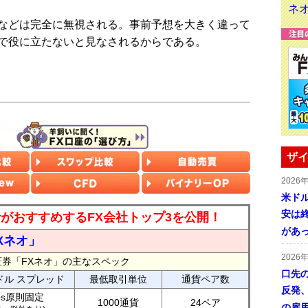
などは完全に無視される。事前予想を大きく違って
で役に立たないと見なされるからである。
ザイ
2026
米ドル
安は終
読者がおすすめするFX会社トップ3を公開！
があ
Xネオ」
2026
証券「FXネオ」の主なスペック
口先
ドル スプレッド
最低取引単位
通貨ペア数
反発
ips原則固定
1000通貨
24ペア
の雇