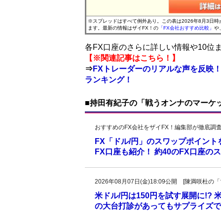
※スプレッドはすべて例外あり。この表は2026年8月3日
ます。最新の情報はザイFX！の
「FX会社おすすめ比較」
や
各FX口座のさらに詳しい情報や10
【※関連記事はこちら！】
⇒
FXトレーダーのリアルな声を反映！
ランキング！
■持田有紀子の「戦うオンナのマーケ
おすすめのFX会社をザイFX！編集部が徹底調
FX「ドル/円」のスワップポイン
FX口座も紹介！ 約40のFX口座
2026年08月07日(金)18:09公開 [陳満咲
米ドル/円は150円を試す展開に!?
の大台打診があってもサプライズで