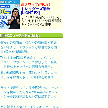
高スワップが魅力！
トレイダーズ証券
[LIGHT FX]
ザイFX！限定で3000円が
もらえるおトクな口座開設
キャンペーン実施中！
少額から取引可能で損失や取引時間が限定
的なバイナリーオプションが取引できる国
内全7口座を徹底比較。
MT4おすすめFX口座比較！「スプレッド」
や「スワップポイント」で比較して一覧表
に！お得なキャンペーン情報も掲載中。
世界の株価指数や金、原油など注目のコモ
ディティを取引できるCFD口座を徹底比
較！
当サイトで紹介している全FX会社のキャン
ペーンを掲載！たくさんのFX会社のキャン
ペーンから比較検討したい方は是非チェッ
ク！
毎月更新中！人気FX口座ランキング。 ラン