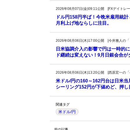
2026年08月07日(金)09:11公開 [FXデイ
ドル円158円半ば！今晩米雇用統
月利上げ地ならしに注目。
2026年08月06日(木)17:00公開 [今井雅
日米協調介入の影響で円は一時的に
ド継続は変えない！9月日銀会合が
2026年08月06日(木)13:20公開 [西原宏
米ドル/円の160～162円台は日米
シーリング152円が下値めど、押
関連タグ
米ドル/円
前の記事