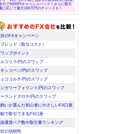
取引で5000円キャッシュバック！さらに取引
量に応じて最大100万円のチャンスも！
注目のFXキャンペーン
スプレッド（取引コスト）
スワップポイント
トルコリラ/円のスワップ
メキシコペソ/円のスワップ
チェココルナ/円のスワップ
ハンガリーフォリント/円のスワップ
ポーランドズロチ/円のスワップ
羊飼いが選んだ初心者にやさしいFX口座
少額で取引できるFX口座
取扱通貨ペア数や取引量ランキング
会社の信頼性