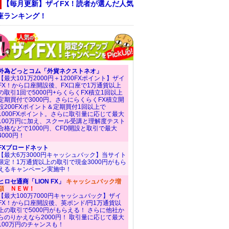
【毎月更新】ザイFX！読者が選んだ人気
座ランキング！
外為どっとコム「外貨ネクストネオ」
【最大101万2000円＋1200FXポイント】ザイ
FX！から口座開設後、FX口座で1万通貨以上
の取引1回で5000円+らくらくFX積立1回以上
定期買付で3000円。さらにらくらくFX積立開
設200FXポイント＆定期買付1回以上で
1000FXポイント。さらに取引量に応じて最大
100万円に加え、スクール受講と理解度テスト
合格などで1000円、CFD開設と取引で最大
4000円！
FXブロードネット
【最大6万3000円キャッシュバック】当サイト
限定！1万通貨以上の取引で現金3000円がもら
えるキャンペーン実施中！
ヒロセ通商「LION FX」
キャッシュバック増
額
ＮＥＷ！
【最大100万7000円キャッシュバック】ザイ
FX！から口座開設後、英ポンド/円1万通貨以
上の取引で5000円がもらえる！ さらに他社か
らのりかえなら2000円！ 取引量に応じて最大
100万円のチャンスも！