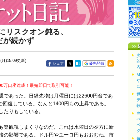
にリスクオン鈍る、
だが続かず
(月)15:09更新)
シェア
優先登録
00万口座達成！最短即日で取引可能！
であった。日経先物は月曜日には22600円台であ
まで回復している。なんと1400円もの上昇である。
したりもしている。
も楽観視しまくりなのだ。これは水曜日の夕方に新
接の影響である。ドル円やユーロ円もおおむね、市