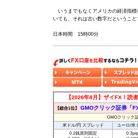
いうまでもなくアメリカの経済指標
いても、それは古い数字だということ
日本時間 15時00分
【2026年8月】ザイFX！
GMOクリック証券「F
【総合1位】
GMOクリック
米ドル/円 スプレッド
ユーロ/米
0.2銭原則固定
0.3p