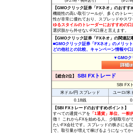
(9-27時・例外あり)
(9-2
【GMOクリック証券「FXネオ」のおすす
機能性の高い取引ツールが、多くのトレー
性が非常に優れており、スプレッドやスワ
ゆるスタイルのトレーダーにおすすめの口
選択肢から外せないFX口座と言えます。
【GMOクリック証券「FXネオ」の関連記
■GMOクリック証券「FXネオ」のメリッ
どの他社との比較、キャンペーン情報や口
▼GMOク
SBI FXトレード
【総合2位】
SBI 
米ドル/円 スプレッド
ユーロ/米
0.18銭
0
【SBI FXトレードのおすすめポイント】
すべての通貨ペアを
「1通貨」単位、一般的
徴！ これからFXを始める人、少額取引が
たいFX会社です。スプレッドの狭さにも定
で、取引量が増えて稼げるようになってか