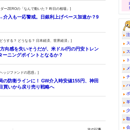
トレーダーZEROの「なんで動いた？ 昨日の相場」]
計→介入も一応警戒。日銀利上げペース加速か？9
人の「どうする？ どうなる？ 日本経済、世界経済」]
方向感を失いそうだが、米ドル/円の円安トレン
ターニングポイントとなるか？
一の「ヘッジファンドの思惑」]
当局の防衛ラインに！ GW介入時安値155円、神田
し目買いから戻り売り戦略へ
次の記事