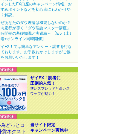
クインしたFX口座のキャンペーン情報、お
すすめポイントなどを初心者にもわかりや
すく解説。
なぜあなたのダウ理論は機能しないのか？
田向宏行が導く「ダウ理論マスター講座」
～時間軸の基礎知識と実践編～ 【9/5（土）
会場+オンライン同時開催】
ザイFX！では簡単なアンケート調査を行な
っております。お手数おかけしますがご協
力をお願いいたします！
ザイFX！読者に
圧倒的人気！
狭いスプレッドと高いス
ワップが魅力！
当サイト限定
キャンペーン実施中