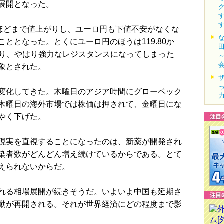
展開となった。
ほどまで値上がりし、ユーロ円も下値不安がなくな
ととなった。とくにユーロ円のほうは119.80か
ており、やはり強力なレジスタンスになってしまった
象とされた。
変化してきた。木曜日のアジア時間にグローベック
木曜日の海外市場では株価は押されて、金曜日にな
やく下げた。
現実を直視することになったのは、新薬が開発され
染者数がどんどん増え続けているからである。とて
えられないからだ。
れる相場展開が続きそうだ。いよいよ中国も延期さ
動が再開される。それが世界経済にどの程度まで影