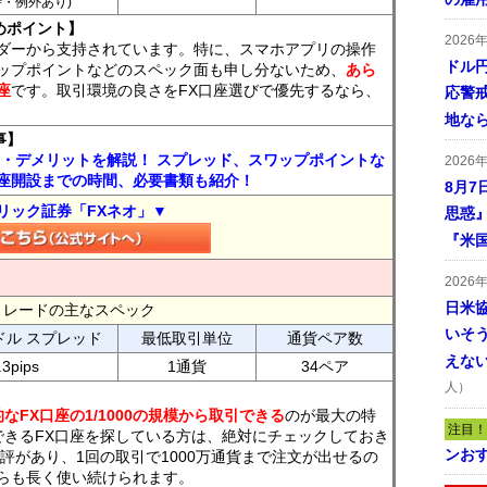
7時・例外あり)
めポイント】
2026
ダーから支持されています。特に、スマホアプリの操作
ドル
ップポイントなどのスペック面も申し分ないため、
あら
座
です。取引環境の良さをFX口座選びで優先するなら、
応警
地な
事】
ト・デメリットを解説！ スプレッド、スワップポイントな
2026
座開設までの時間、必要書類も紹介！
8月7
リック証券「FXネオ」▼
思惑
『米
2026
日米
FXトレードの主なスペック
いそ
ドル スプレッド
最低取引単位
通貨ペア数
えな
.3pips
1通貨
34ペア
人）
なFX口座の1/1000の規模から取引できる
のが最大の特
注目！
できるFX口座を探している方は、絶対にチェックしておき
ンおす
評があり、1回の取引で1000万通貨まで注文が出せるの
らも長く使い続けられます。