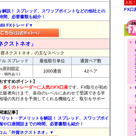
人気！
FX口
トを解説！ スプレッド、スワップポイントなどの他社との
時間、必要書類も紹介！
SBI FXトレード▼
ネクストネオ」
外貨ネクストネオ」の主なスペック
ドル スプレッド
最低取引単位
通貨ペア数
ips原則固定
1000通貨
42ペア
7時・例外あり)
おすすめポイント】
、多くのトレーダーに人気のFX口座
です。FX取引が初め
上級者向けまで、各自のレベルにあわせて受講できる学
相場の先行きを予測してくれる機能など、取引をサポー
関連記事】
メリット・デメリットを解説！ スプレッド、スワップポイ
報や口座開設までの時間、必要書類も紹介！
コム「外貨ネクストネオ」▼