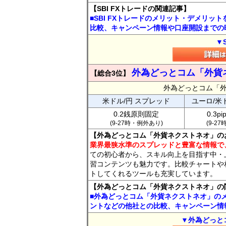
【SBI FXトレードの関連記事】
■SBI FXトレードのメリット・デメリッ
比較、キャンペーン情報や口座開設までの
▼
外為どっとコム「外貨
【総合3位】
外為どっとコム「
米ドル/円 スプレッド
ユーロ/米
0.2銭原則固定
0.3p
(9-27時・例外あり)
(9-2
【外為どっとコム「外貨ネクストネオ」の
業界最狭水準のスプレッドと豊富な情報で
ての初心者から、スキル向上を目指す中・
習コンテンツも魅力です。比較チャートや
トしてくれるツールも充実しています。
【外為どっとコム「外貨ネクストネオ」の
■外為どっとコム「外貨ネクストネオ」の
ントなどの他社との比較、キャンペーン情
▼外為どっと