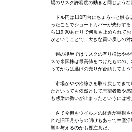
場のリスク許容度の動きと同じような
ドル円は110円台にちょろっと触る
ったことでショートカバーが先行するこ
ら119.90あたりで何度も止められ
かということで、大きな買い戻しの対
週の後半ではリスクの有り様はやや
スで米国株は最高値をつけたものの、
ってからは逃げの売りが台頭してよう
市場がやや冷静さを取り戻してきて
たといっても依然として志望者数や感
も感染の勢いが止まったというには考
さて今週もウイルスの経過が重視さ
れた旧正月からの明けもあって生産活
響を与えるのかも要注意だ。