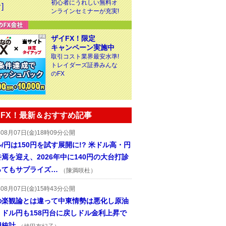
初心者にうれしい無料オ
ンラインセミナーが充実!
ザイFX！限定
キャンペーン実施中
取引コスト業界最安水準!
トレイダーズ証券みんな
のFX
FX！最新＆おすすめ記事
年08月07日(金)18時09分公開
/円は150円を試す展開に!? 米ドル高・円
焉を迎え、2026年中に140円の大台打診
ってもサプライズ…
（陳満咲杜）
年08月07日(金)15時43分公開
の楽観論とは違って中東情勢は悪化し原油
、ドル円も158円台に戻しドル金利上昇で
用統計