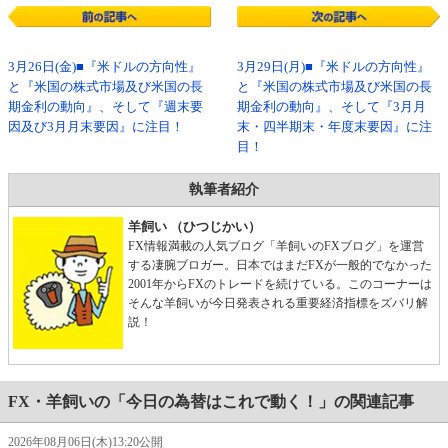
3月26日(金)■『米ドルの方向性』
3月29日(月)■『米ドルの方向性』
と『米国の株式市場及び米国の長
と『米国の株式市場及び米国の長
期金利の動向』、そして『週末要
期金利の動向』、そして『3月月
因及び3月月末要因』に注目！
末・四半期末・年度末要因』に注
目！
執筆者紹介
羊飼い （ひつじかい）
FX情報満載の人気ブログ「羊飼いのFXブログ」を運営
する凄腕ブロガー。日本ではまだFXが一般的でなかった
2001年からFXのトレードを続けている。このコーナーは
そんな羊飼いが今日発表される重要経済指標をズバリ解
説！
FX・羊飼いの「今日の為替はこれで動く！」の関連記事
2026年08月06日(木)13:20公開