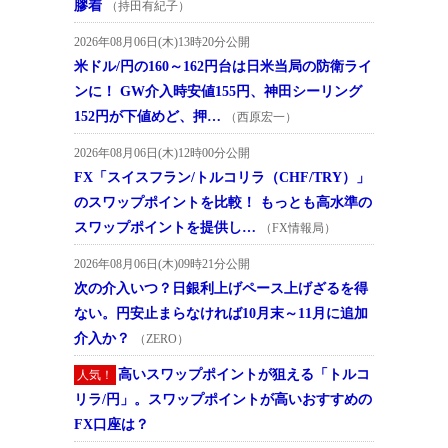
膠着
（持田有紀子）
2026年08月06日(木)13時20分公開
米ドル/円の160～162円台は日米当局の防衛ライ
ンに！ GW介入時安値155円、神田シーリング
152円が下値めど、押…
（西原宏一）
2026年08月06日(木)12時00分公開
FX「スイスフラン/トルコリラ（CHF/TRY）」
のスワップポイントを比較！ もっとも高水準の
スワップポイントを提供し…
（FX情報局）
2026年08月06日(木)09時21分公開
次の介入いつ？日銀利上げペース上げざるを得
ない。円安止まらなければ10月末～11月に追加
介入か？
（ZERO）
高いスワップポイントが狙える「トルコ
人気！
リラ/円」。スワップポイントが高いおすすめの
FX口座は？