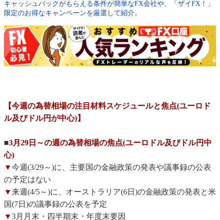
キャッシュバックがもらえる条件が簡単なFX会社や、「ザイFX！」
限定のお得なキャンペーンを厳選して紹介。
【今週の為替相場の注目材料スケジュールと焦点(ユーロド
ル及びドル円が中心)】
■
3月29日～の週の為替相場の焦点(ユーロドル及びドル円中
心)
▼
今週(3/29～)に、主要国の金融政策の発表や議事録の公表
の予定はない
▼
来週(4/5～)に、オーストラリア(6日)の金融政策の発表と米
国(7日)の議事録の公表を予定
▼
3月月末・四半期末・年度末要因