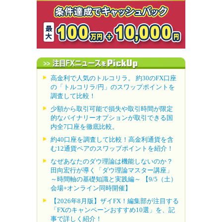
高金利で人気のトルコリラ。 約30のFX口座
の「トルコリラ/円」のスワップポイントを
調査して比較！
少額から取引可能で損失や取引時間が限定
的なバイナリーオプションが取引できる国
内全7口座を徹底比較。
約40口座を調査して比較！高金利通貨を含
む12通貨ペアのスワップポイントを紹介！
なぜあなたのダウ理論は機能しないのか？
田向宏行が導く「ダウ理論マスター講座」
～時間軸の基礎知識と実践編～ 【9/5（土）
会場+オンライン同時開催】
【2026年8月版】ザイFX！編集部が注目する
「FXのキャンペーンおすすめ10選」を、記
事で詳しく紹介！