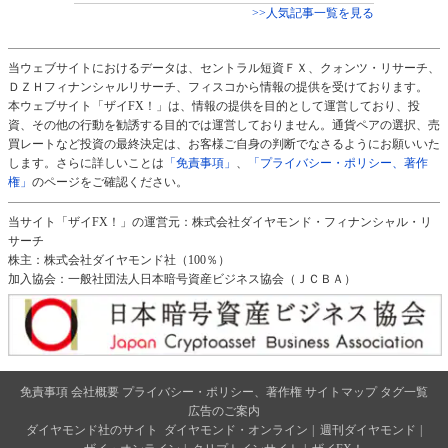
>>人気記事一覧を見る
当ウェブサイトにおけるデータは、セントラル短資ＦＸ、クォンツ・リサーチ、
ＤＺＨフィナンシャルリサーチ、フィスコから情報の提供を受けております。
本ウェブサイト「ザイFX！」は、情報の提供を目的として運営しており、投
資、その他の行動を勧誘する目的では運営しておりません。通貨ペアの選択、売
買レートなど投資の最終決定は、お客様ご自身の判断でなさるようにお願いいた
します。さらに詳しいことは
「免責事項」
、
「プライバシー・ポリシー、著作
権」
のページをご確認ください。
当サイト「ザイFX！」の運営元：株式会社ダイヤモンド・フィナンシャル・リ
サーチ
株主：株式会社ダイヤモンド社（100％）
加入協会：一般社団法人日本暗号資産ビジネス協会（ＪＣＢＡ）
免責事項
会社概要
プライバシー・ポリシー、著作権
サイトマップ
タグ一覧
広告のご案内
ダイヤモンド社のサイト
ダイヤモンド・オンライン
|
週刊ダイヤモンド
|