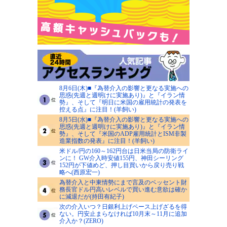
8月6日(木)■『為替介入の影響と更なる実施への
思惑(先週と週明けに実施あり)』と『イラン情
勢』、そして『明日に米国の雇用統計の発表を
控える点』に注目！(羊飼い)
8月5日(水)■『為替介入の影響と更なる実施への
思惑(先週と週明けに実施あり)』と『イラン情
勢』、そして『米国のADP雇用統計とISM非製
造業指数の発表』に注目！(羊飼い)
米ドル/円の160～162円台は日米当局の防衛ライ
ンに！ GW介入時安値155円、神田シーリング
152円が下値めど、押し目買いから戻り売り戦
略へ(西原宏一)
為替介入と中東情勢にまで言及のベッセント財
務長官ドル円高いレベルで買い進む意欲は確か
に減退だが(持田有紀子)
次の介入いつ？日銀利上げペース上げざるを得
ない。円安止まらなければ10月末～11月に追加
介入か？(ZERO)