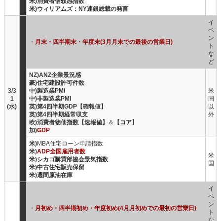
米)消費者信頼感指数
米)ウィリアムズ：NY連銀総裁の発言
イ
ベ
ン
・
月末・四半期末・年度末(3月月末での最後の営業日)
ト
な
ど
NZ)ANZ企業景況感
豪)住宅建設許可件数
3/3
中)製造業PMI
米
1
中)非製造業PMI
国
(水)
英)第4四半期GDP【確報値】
以
英)第4四半期経常収支
外
欧)消費者物価指数【速報値】
＆
【コア】
加)
GDP
米)
MBA住宅ローン申請指数
米)
ADP全国雇用者数
米
米)シカゴ購買部協会景気指数
国
米)中古住宅販売保留
米)週間原油在庫
イ
ベ
ン
・
月初め・四半期初め・年度初め(4月月初めでの最初の営業日)
ト
な