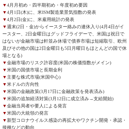
▼
4月月初め・四半期初め・年度初め要因
▼
4月1日(木)に、米ISM製造業景気指数の発表
▼
4月2日(金)に、米雇用統計の発表
▼
週末(2日・金)からイースター絡みの連休入り(4月4日がイ
ースター、2日金曜日はグッドフライデーで、米国は祝日で
はないが金融市場は軒並み休場で債券市場は短縮取引、欧州
及びその他の国は2日金曜日も5日月曜日もほとんどの国で休
場となる)
▼
金融市場のリスク許容度(米国の株価指数がメイン)
▼
米国の国債市場と長期金利
▼
主要な株式市場(米国中心)
▼
米ドルの方向性
▼
米国の金融政策(3月17日に金融政策を発表済み)
▼
米国の追加経済対策(3月12日に成立済み→支給開始)
▼
金融当局者や要人による発言
▼
米国の大統領の発言
▼
新型コロナウイルス感染の再拡大やワクチン開発・承認・
接種などの動向