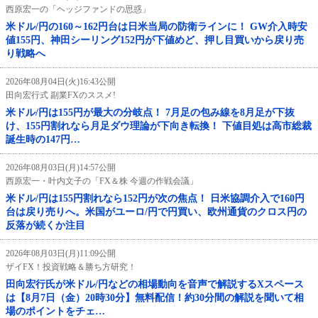
西原宏一の「ヘッジファンドの思惑」
米ドル/円の160～162円台は日米当局の防衛ラインに！ GW介入時安
値155円、神田シーリング152円が下値めど、押し目買いから戻り売
り戦略へ
2026年08月04日(火)16:43公開
田向宏行式 副業FXのススメ!
米ドル/円は155円が最大の分岐点！ 7月足の包み線を8月足が下抜
け、155円割れなら月足ダウ理論が下向き転換！ 下値目処は高市総裁
誕生時の147円…
2026年08月03日(月)14:57公開
西原宏一・叶内文子の「FX＆株 今週の作戦会議」
米ドル/円は155円割れなら152円が次の焦点！ 日米協調介入で160円
台は戻り売りへ。米国がユーロ/円で円買い、欧州通貨のクロス円の
反落が続くか注目
2026年08月03日(月)11:09公開
ザイFX！投資戦略＆勝ち方研究！
田向宏行氏が米ドル/円などの相場動向を音声で解説するXスペース
は【8月7日（金）20時30分】無料配信！約30分間の解説を聞いて相
場のポイントをチェ…