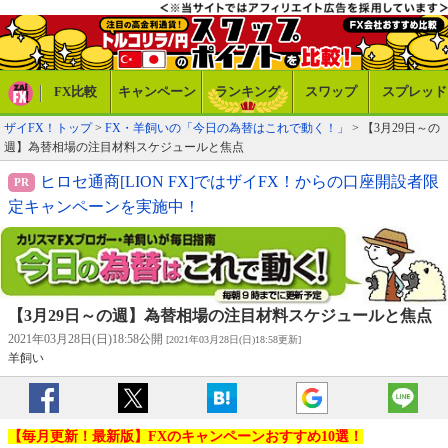
FX比較
キャンペーン
ランキング
スワップ
スプレッド
ザイFX！トップ
>
FX・羊飼いの「今日の為替はこれで動く！」
> 【3月29日～の
週】為替相場の注目材料スケジュールと焦点
ヒロセ通商[LION FX]ではザイFX！からの口座開設者限
定キャンペーンを実施中！
【3月29日～の週】為替相場の注目材料スケジュールと焦点
2021年03月28日(日)18:58公開
[2021年03月28日(日)18:58更新]
羊飼い
【毎月更新！最新版】FXのキャンペーンおすすめ10選！