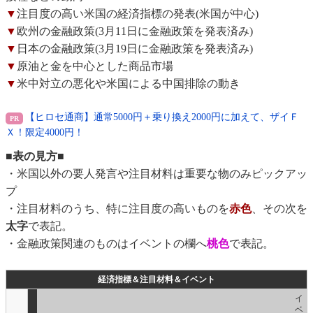
▼
注目度の高い米国の経済指標の発表(米国が中心)
▼
欧州の金融政策(3月11日に金融政策を発表済み)
▼
日本の金融政策(3月19日に金融政策を発表済み)
▼
原油と金を中心とした商品市場
▼
米中対立の悪化や米国による中国排除の動き
【ヒロセ通商】通常5000円＋乗り換え2000円に加えて、ザイＦ
Ｘ！限定4000円！
■表の見方■
・米国以外の要人発言や注目材料は重要な物のみピックアッ
プ
・注目材料のうち、特に注目度の高いものを
赤色
、その次を
太字
で表記。
・金融政策関連のものはイベントの欄へ
桃色
で表記。
経済指標＆注目材料＆イベント
イ
ベ