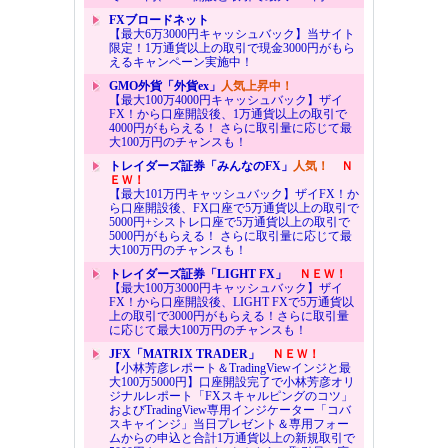
FXブロードネット
【最大6万3000円キャッシュバック】当サイト
限定！1万通貨以上の取引で現金3000円がもら
えるキャンペーン実施中！
GMO外貨「外貨ex」
人気上昇中！
【最大100万4000円キャッシュバック】ザイ
FX！から口座開設後、1万通貨以上の取引で
4000円がもらえる！ さらに取引量に応じて最
大100万円のチャンスも！
トレイダーズ証券「みんなのFX」
人気！
Ｎ
ＥＷ！
【最大101万円キャッシュバック】ザイFX！か
ら口座開設後、FX口座で5万通貨以上の取引で
5000円+シストレ口座で5万通貨以上の取引で
5000円がもらえる！ さらに取引量に応じて最
大100万円のチャンスも！
トレイダーズ証券「LIGHT FX」
ＮＥＷ！
【最大100万3000円キャッシュバック】ザイ
FX！から口座開設後、LIGHT FXで5万通貨以
上の取引で3000円がもらえる！さらに取引量
に応じて最大100万円のチャンスも！
JFX「MATRIX TRADER」
ＮＥＷ！
【小林芳彦レポート＆TradingViewインジと最
大100万5000円】口座開設完了で小林芳彦オリ
ジナルレポート「FXスキャルピングのコツ」
およびTradingView専用インジケーター「コバ
スキャインジ」当日プレゼント＆専用フォー
ムからの申込と合計1万通貨以上の新規取引で