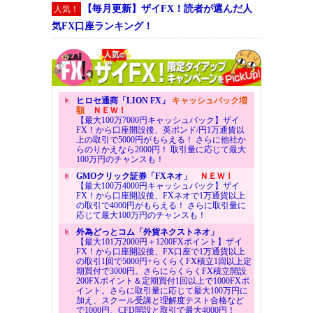
【毎月更新】ザイFX！読者が選んだ人
人気！
気FX口座ランキング！
ヒロセ通商「LION FX」
キャッシュバック増
額
ＮＥＷ！
【最大100万7000円キャッシュバック】ザイ
FX！から口座開設後、英ポンド/円1万通貨以
上の取引で5000円がもらえる！ さらに他社か
らのりかえなら2000円！ 取引量に応じて最大
100万円のチャンスも！
GMOクリック証券「FXネオ」
ＮＥＷ！
【最大100万4000円キャッシュバック】ザイ
FX！から口座開設後、FXネオで1万通貨以上
の取引で4000円がもらえる！ さらに取引量に
応じて最大100万円のチャンスも！
外為どっとコム「外貨ネクストネオ」
【最大101万2000円＋1200FXポイント】ザイ
FX！から口座開設後、FX口座で1万通貨以上
の取引1回で5000円+らくらくFX積立1回以上定
期買付で3000円。さらにらくらくFX積立開設
200FXポイント＆定期買付1回以上で1000FXポ
イント。さらに取引量に応じて最大100万円に
加え、スクール受講と理解度テスト合格など
で1000円、CFD開設と取引で最大4000円！