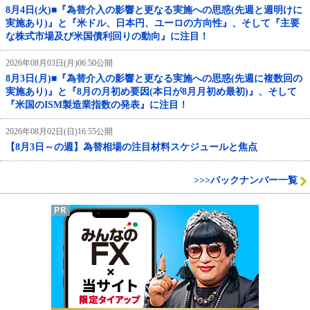
8月4日(火)■『為替介入の影響と更なる実施への思惑(先週と週明けに
実施あり)』と『米ドル、日本円、ユーロの方向性』、そして『主要
な株式市場及び米国債利回りの動向』に注目！
2026年08月03日(月)06:50公開
8月3日(月)■『為替介入の影響と更なる実施への思惑(先週に複数回の
実施あり)』と『8月の月初め要因(本日が8月月初め最初)』、そして
『米国のISM製造業指数の発表』に注目！
2026年08月02日(日)16:55公開
【8月3日～の週】為替相場の注目材料スケジュールと焦点
>>>バックナンバー一覧