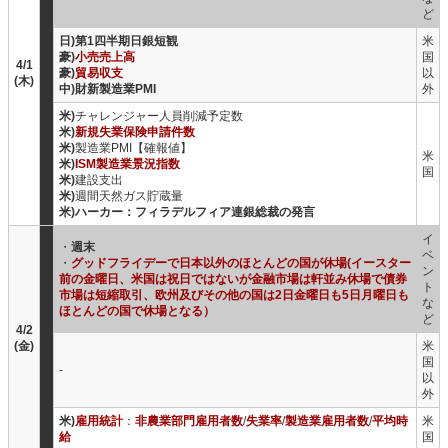
ど
日)第1四半期日銀短観
米
豪)
小売売上高
国
4/1
豪)
貿易収支
以
(木)
中)財新製造業PMI
外
米)
チャレンジャー人員削減予定数
米)
新規失業保険申請件数
米)
製造業PMI【確報値】
米
米)
ISM製造業景況指数
国
米)
建設支出
米)
週間天然ガス貯蔵量
米)ハーカー：フィラデルフィア連銀総裁の発言
イ
・
週末
ベ
・
グッドフライデーで日本以外のほとんどの国が休場(イースター
ン
前の金曜日、米国は祝日ではないが金融市場は軒並み休場で債券
ト
市場は短縮取引、欧州及びその他の国は2日金曜日も5日月曜日も
な
ほとんどの国で休場となる）
ど
4/2
(金)
米
国
-
以
外
米)
雇用統計
：
非農業部門雇用者数
/
失業率
/
製造業雇用者数
/
平均時
米
給
国