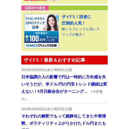
ザイFX！読者に
圧倒的人気！
狭いスプレッドと高いス
ワップが魅力！
ザイFX！最新＆おすすめ記事
2026年08月06日(木)17時00分公開
日米協調介入の影響で円は一時的に方向感を失
いそうだが、米ドル/円の円安トレンド継続は変
えない！9月日銀会合がターニング…
（今井雅
人）
2026年08月06日(木)15時29分公開
それぞれの解釈でもって鎮静化してきた中東情
勢、ボラティリティ上がりかけたドル円またも