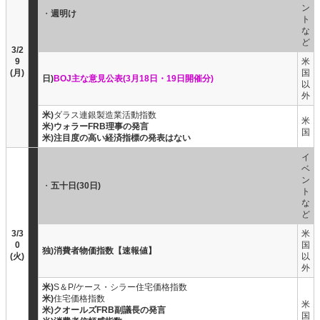
ン
・
週明け
ト
な
ど
3/2
9
米
(月)
国
日)
BOJ主な意見公表(3月18日・19日開催分)
以
外
米)
ダラス連銀製造業活動指数
米
米)ウォラーFRB理事の発言
国
米)注目度の高い経済指標の発表はない
イ
ベ
ン
・
五十日(30日)
ト
な
ど
3/3
米
0
国
独)消費者物価指数【速報値】
(火)
以
外
米)
S＆P/ケース・シラー住宅価格指数
米)
住宅価格指数
米
米)クオールズFRB副議長の発言
国