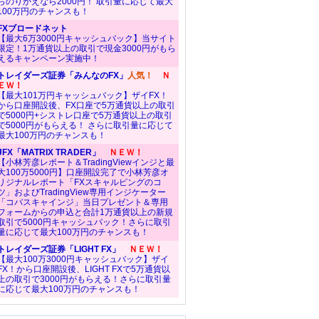
らのりかえなら2000円！ 取引量に応じて最大
100万円のチャンスも！
FXブロードネット
【最大6万3000円キャッシュバック】当サイト
限定！1万通貨以上の取引で現金3000円がもら
えるキャンペーン実施中！
トレイダーズ証券「みんなのFX」
人気！
Ｎ
ＥＷ！
【最大101万円キャッシュバック】ザイFX！
から口座開設後、FX口座で5万通貨以上の取引
で5000円+シストレ口座で5万通貨以上の取引
で5000円がもらえる！ さらに取引量に応じて
最大100万円のチャンスも！
JFX「MATRIX TRADER」
ＮＥＷ！
【小林芳彦レポート＆TradingViewインジと最
大100万5000円】口座開設完了で小林芳彦オ
リジナルレポート「FXスキャルピングのコ
ツ」およびTradingView専用インジケーター
「コバスキャインジ」当日プレゼント＆専用
フォームからの申込と合計1万通貨以上の新規
取引で5000円キャッシュバック！さらに取引
量に応じて最大100万円のチャンスも！
トレイダーズ証券「LIGHT FX」
ＮＥＷ！
【最大100万3000円キャッシュバック】ザイ
FX！から口座開設後、LIGHT FXで5万通貨以
上の取引で3000円がもらえる！さらに取引量
に応じて最大100万円のチャンスも！