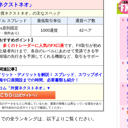
ネクストネオ」
外貨ネクストネオ」の主なスペック
ドル スプレッド
最低取引単位
通貨ペア数
ips原則固定
1000通貨
42ペア
7時・例外あり)
おすすめポイント】
、多くのトレーダーに人気のFX口座
です。FX取引が初め
上級者向けまで、各自のレベルにあわせて受講できる学
相場の先行きを予測してくれる機能など、取引をサポー
関連記事】
メリット・デメリットを解説！ スプレッド、スワップポイ
報や口座開設までの時間、必要書類も紹介！
コム「外貨ネクストネオ」▼
時点のデータをもとに作成しているため、最新の情報とは異なっている場合があり
、各FX会社の公式サイトなどで確認してください
位までの全ランキングは、以下よりご覧ください。