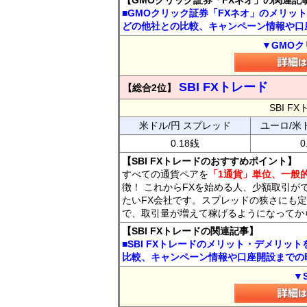
【GMOクリック証券「FXネオ」の関連記
■GMOクリック証券「FXネオ」のメリッ
どの他社との比較、キャンペーン情報や口
▼GMOク
SBI FXトレード
【総合2位】
SBI 
米ドル/円 スプレッド
ユーロ/米
0.18銭
0
【SBI FXトレードのおすすめポイント】
すべての通貨ペアを
「1通貨」単位、一般的
徴！ これからFXを始める人、少額取引が
たいFX会社です。スプレッドの狭さにも定
で、取引量が増えて稼げるようになってか
【SBI FXトレードの関連記事】
■SBI FXトレードのメリット・デメリッ
比較、キャンペーン情報や口座開設までの
▼