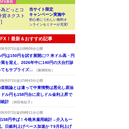
当サイト限定
キャンペーン実施中
初心者にうれしい無料オ
ンラインセミナーが充実!
FX！最新＆おすすめ記事
年08月07日(金)18時09分公開
/円は150円を試す展開に!? 米ドル高・円
焉を迎え、2026年中に140円の大台打診
ってもサプライズ…
（陳満咲杜）
年08月07日(金)15時43分公開
の楽観論とは違って中東情勢は悪化し原油
、ドル円も158円台に戻しドル金利上昇で
用統計
（持田有紀子）
年08月07日(金)09時11分公開
円158円半ば！今晩米雇用統計→介入も一
戒。日銀利上げペース加速か？9月利上げ