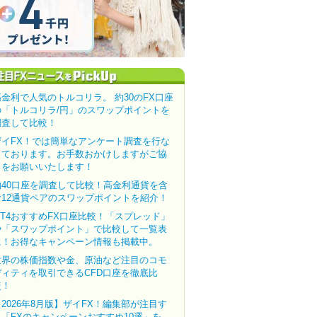
高金利で人気のトルコリラ。 約30のFX口座
の「トルコリラ/円」のスワップポイントを
調査して比較！
ザイFX！では簡単なアンケート調査を行な
っております。お手数おかけしますがご協
力をお願いいたします！
約40口座を調査して比較！高金利通貨を含
む12通貨ペアのスワップポイントを紹介！
MT4おすすめFX口座比較！「スプレッド」
や「スワップポイント」で比較して一覧表
に！お得なキャンペーン情報も掲載中。
世界の株価指数や金、原油など注目のコモ
ディティを取引できるCFD口座を徹底比
較！
【2026年8月版】ザイFX！編集部が注目す
る「FXのキャンペーンおすすめ10選」を、