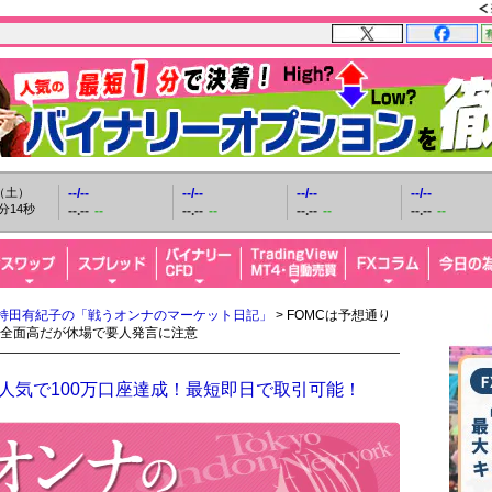
日（土）
--/--
--/--
--/--
--/--
分15秒
--.--
--
--.--
--
--.--
--
--.--
--
持田有紀子の「戦うオンナのマーケット日記」
> FOMCは予想通り
全面高だが休場で要人発言に注意
人気で100万口座達成！最短即日で取引可能！