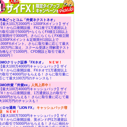
外為どっとコム「外貨ネクストネオ」
【最大101万2000円＋1200FXポイント】ザイ
FX！から口座開設後、FX口座で1万通貨以上
の取引1回で5000円+らくらくFX積立1回以上
定期買付で3000円。さらにらくらくFX積立開
設200FXポイント＆定期買付1回以上で
1000FXポイント。さらに取引量に応じて最大
100万円に加え、スクール受講と理解度テスト
合格などで1000円、CFD開設と取引で最大
4000円！
GMOクリック証券「FXネオ」
ＮＥＷ！
【最大100万4000円キャッシュバック】ザイ
FX！から口座開設後、FXネオで1万通貨以上
の取引で4000円がもらえる！ さらに取引量に
応じて最大100万円のチャンスも！
GMO外貨「外貨ex」
人気上昇中！
【最大100万4000円キャッシュバック】ザイ
FX！から口座開設後、1万通貨以上の取引で
4000円がもらえる！ さらに取引量に応じて最
大100万円のチャンスも！
ヒロセ通商「LION FX」
キャッシュバック増
額
ＮＥＷ！
【最大100万7000円キャッシュバック】ザイ
FX！から口座開設後、英ポンド/円1万通貨以
上の取引で5000円がもらえる！ さらに他社か