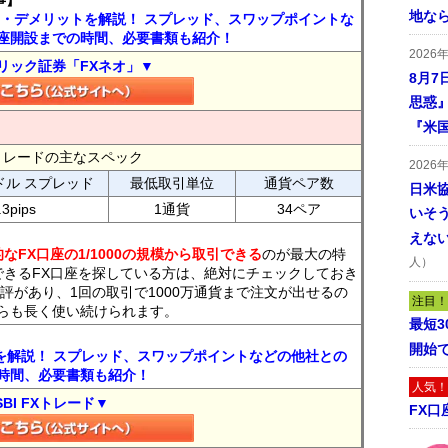
事】
地な
ト・デメリットを解説！ スプレッド、スワップポイントな
座開設までの時間、必要書類も紹介！
2026
リック証券「FXネオ」▼
8月7
思惑
『米
FXトレードの主なスペック
2026
ドル スプレッド
最低取引単位
通貨ペア数
日米
.3pips
1通貨
34ペア
いそ
えな
なFX口座の1/1000の規模から取引できる
のが最大の特
人）
できるFX口座を探している方は、絶対にチェックしておき
評があり、1回の取引で1000万通貨まで注文が出せるの
注目！
らも長く使い続けられます。
最短
開始
トを解説！ スプレッド、スワップポイントなどの他社との
時間、必要書類も紹介！
人気！
SBI FXトレード▼
FX口