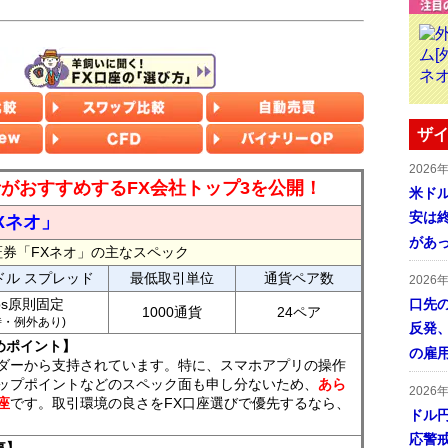
ザイ
2026
読者がおすすめするFX会社トップ3を公開！
米ドル
安は終
Xネオ」
があ
証券「FXネオ」の主なスペック
ドル スプレッド
最低取引単位
通貨ペア数
2026
ips原則固定
口先
1000通貨
24ペア
7時・例外あり)
反発
めポイント】
の雇
ダーから支持されています。特に、スマホアプリの操作
ップポイントなどのスペック面も申し分ないため、
あら
2026
座
です。取引環境の良さをFX口座選びで優先するなら、
ドル
応警