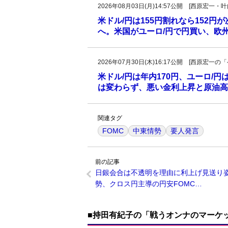
2026年08月03日(月)14:57公開 [西原宏一
米ドル/円は155円割れなら152円
へ。米国がユーロ/円で円買い、欧
2026年07月30日(木)16:17公開 [西原宏
米ドル/円は年内170円、ユーロ/円
は変わらず、悪い金利上昇と原油高、
関連タグ
FOMC
中東情勢
要人発言
前の記事
日銀会合は不透明を理由に利上げ見送り
勢、クロス円主導の円安FOMC…
■持田有紀子の「戦うオンナのマーケ