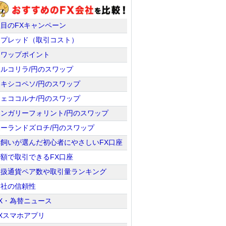
注目のFXキャンペーン
スプレッド（取引コスト）
スワップポイント
トルコリラ/円のスワップ
メキシコペソ/円のスワップ
チェココルナ/円のスワップ
ハンガリーフォリント/円のスワップ
ポーランドズロチ/円のスワップ
羊飼いが選んだ初心者にやさしいFX口座
少額で取引できるFX口座
取扱通貨ペア数や取引量ランキング
会社の信頼性
X・為替ニュース
Xスマホアプリ