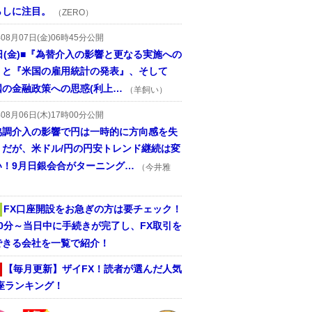
らしに注目。
（ZERO）
年08月07日(金)06時45分公開
日(金)■『為替介入の影響と更なる実施への
』と『米国の雇用統計の発表』、そして
国の金融政策への思惑(利上…
（羊飼い）
年08月06日(木)17時00分公開
協調介入の影響で円は一時的に方向感を失
うだが、米ドル/円の円安トレンド継続は変
い！9月日銀会合がターニング…
（今井雅
FX口座開設をお急ぎの方は要チェック！
30分～当日中に手続きが完了し、FX取引を
できる会社を一覧で紹介！
【毎月更新】ザイFX！読者が選んだ人気
座ランキング！