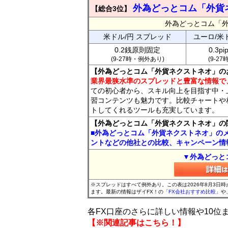
外為どっとコム「外貨
【総合3位】
外為どっとコム「
米ドル/円 スプレッド
ユーロ/米
0.2銭原則固定
0.3p
(9-27時・例外あり)
(9-2
【外為どっとコム「外貨ネクストネオ」の
業界最狭水準のスプレッドと豊富な情報で
ての初心者から、スキル向上を目指す中・
習コンテンツも魅力です。比較チャートや
トしてくれるツールも充実しています。
【外為どっとコム「外貨ネクストネオ」の
■外為どっとコム「外貨ネクストネオ」の
ントなどの他社との比較、キャンペーン情
▼外為どっと
※スプレッドはすべて例外あり。この表は2026年8月3日
ます。最新の情報はザイFX！の
「FX会社おすすめ比較」
や
各FX口座のさらに詳しい情報や10
【※関連記事はこちら！】