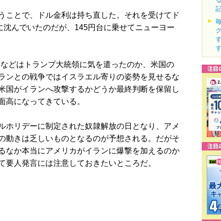
うことで、ドル金利は持ち直した。それを受けてド
に沈んでいたのだが、145円台に乗せてニューヨー
などはトランプ大統領に気を遣ったのか、米国の
ランとの戦争ではイスラエル寄りの姿勢を見せるな
米国がイランへ攻撃するかどうか最終判断を保留し
面高になってきている。
ルホリデーに制定された奴隷解放の日となり、アメ
の動きは乏しいものとなるのが予想される。だがそ
るなか本当にアメリカがイランに爆撃を加えるのか
て要人発言には注意しておきたいところだ。