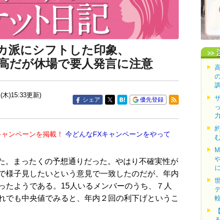
タカ派にシフトした印象、
高だが休場で要人発言に注意
(木)15:33更新)
シェア
優先登録
キャンペーンを掲載！
今どんなFXキャンペーンをやって
た。まったくの予想通りだった。やはり不確実性が
で様子見したいという意見で一致したのだが、年内
ったようである。15人いるメンバーのうち、７人
れでも中央値でみると、年内２回の利下げというこ