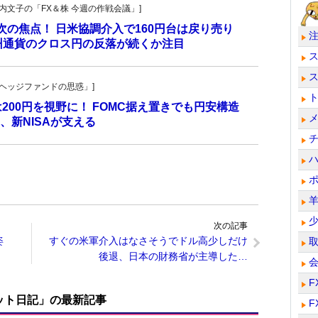
・叶内文子の「FX＆株 今週の作戦会議」]
が次の焦点！ 日米協調介入で160円台は戻り売り
州通貨のクロス円の反落が続くか注目
一の「ヘッジファンドの思惑」]
は200円を視野に！ FOMC据え置きでも円安構造
新NISAが支える
次の記事
姿
すぐの米軍介入はなさそうでドル高少しだけ
後退、日本の財務省が主導した…
F
ット日記」の最新記事
F