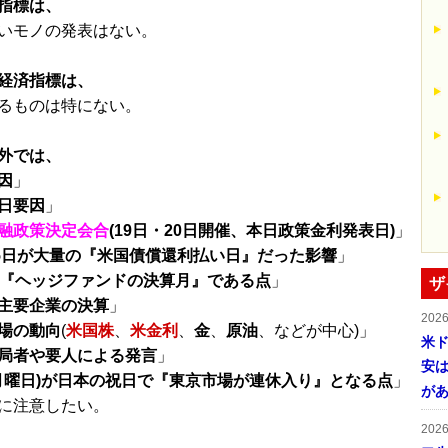
指標は、
いモノの発表はない。
経済指標は、
るものは特にない。
外では、
因
」
日要因
」
融政策決定会合
(19日・20日開催、本日政策金利発表日)
」
15日が大量の『米国債償還利払い日』だった影響
」
が『ヘッジファンドの決算月』である点
」
ザ
主要企業の決算
」
202
場の動向
(
米国株
、
米金利
、
金
、
原油
、などが中心)」
米ド
局者や要人による発言
」
安は
(月曜日)が日本の祝日で『東京市場が連休入り』となる点
」
が
に注意したい。
202