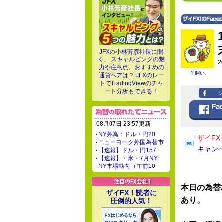
JFXの小林芳彦社長に聞
く、 スキャルピングの魅
2
力や注意点、おすすめの
羊飼い
通貨ペアは？ JFXのレー
トでTradingViewのチャ
ート分析もできる！
08月07日 23:57更新
NY外為：ドル・円20
ザイF
ニューヨーク外国為替市
キャン
【速報】ドル・円157
【速報】・米・7月NY
NY市場動向（午前10
本日の為替
ザイFX！読者に
あり。
圧倒的人気！