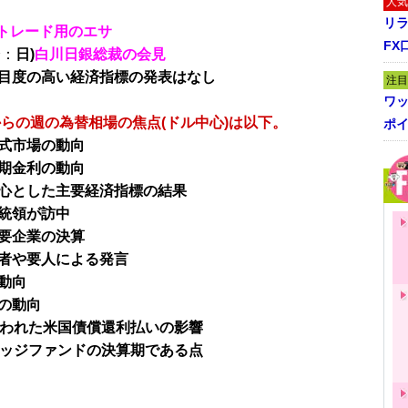
人気
リ
トレード用のエサ
FX
分：
日)
白川日銀総裁の会見
目度の高い経済指標の発表はなし
注目
ワ
日からの週の為替相場の焦点(ドル中心)は以下。
ポイ
式市場の動向
期金利の動向
心とした主要経済指標の結果
統領が訪中
要企業の決算
者や要人による発言
動向
の動向
行われた米国債償還利払いの影響
ヘッジファンドの決算期である点