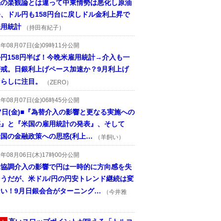
先の楽観論とは違って中東情勢は悪化し原油
、ドル円も158円台に戻しドル金利上昇で
雇用統計
（持田有紀子）
6年08月07日(金)09時11分公開
円158円半ば！今晩米雇用統計→介入も一
警戒。日銀利上げペース加速か？9月利上げ
ならしに注目。
（ZERO）
6年08月07日(金)06時45分公開
7日(金)■『為替介入の影響と更なる実施への
惑』と『米国の雇用統計の発表』、そして
国の金融政策への思惑(利上…
（羊飼い）
6年08月06日(木)17時00分公開
米協調介入の影響で円は一時的に方向感を失
そうだが、米ドル/円の円安トレンド継続は変
ない！9月日銀会合がターニング…
（今井雅