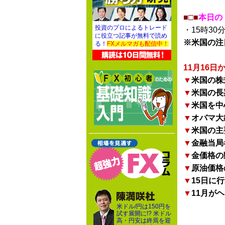
■□■
本日の
投資のプロによるトレード
・15時30
に役立つ記事が無料で読め
※米国の注
る！
FXメルマガも配信中！
11月16
▼
米国の株
▼
米国の長
▼
米国を中
▼
オバマ大
▼
米国の主
▼
金融当局
▼
金価格の
▼
原油価格
▼
15日に
▼
11月が
米ドル/円は150円を
試す展開に!? 米ドル
高・円安は終焉を迎