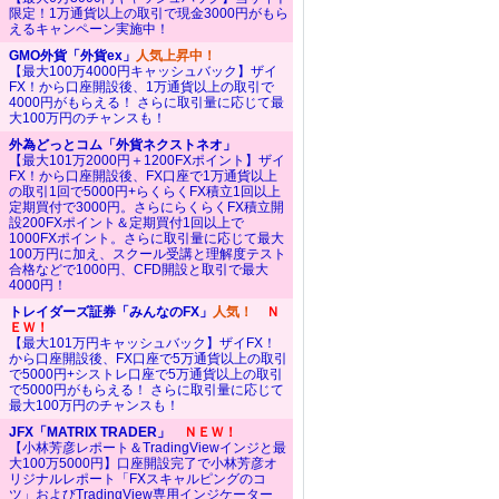
限定！1万通貨以上の取引で現金3000円がもら
えるキャンペーン実施中！
GMO外貨「外貨ex」
人気上昇中！
【最大100万4000円キャッシュバック】ザイ
FX！から口座開設後、1万通貨以上の取引で
4000円がもらえる！ さらに取引量に応じて最
大100万円のチャンスも！
外為どっとコム「外貨ネクストネオ」
【最大101万2000円＋1200FXポイント】ザイ
FX！から口座開設後、FX口座で1万通貨以上
の取引1回で5000円+らくらくFX積立1回以上
定期買付で3000円。さらにらくらくFX積立開
設200FXポイント＆定期買付1回以上で
1000FXポイント。さらに取引量に応じて最大
100万円に加え、スクール受講と理解度テスト
合格などで1000円、CFD開設と取引で最大
4000円！
トレイダーズ証券「みんなのFX」
人気！
Ｎ
ＥＷ！
【最大101万円キャッシュバック】ザイFX！
から口座開設後、FX口座で5万通貨以上の取引
で5000円+シストレ口座で5万通貨以上の取引
で5000円がもらえる！ さらに取引量に応じて
最大100万円のチャンスも！
JFX「MATRIX TRADER」
ＮＥＷ！
【小林芳彦レポート＆TradingViewインジと最
大100万5000円】口座開設完了で小林芳彦オ
リジナルレポート「FXスキャルピングのコ
ツ」およびTradingView専用インジケーター