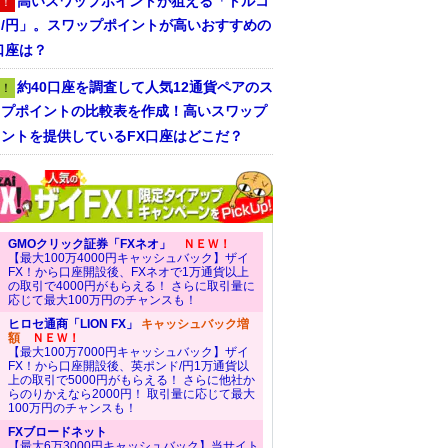
高いスワップポイントが狙える「トルコ
！
ラ/円」。スワップポイントが高いおすすめの
口座は？
約40口座を調査して人気12通貨ペアのス
！
ップポイントの比較表を作成！高いスワップ
ントを提供しているFX口座はどこだ？
GMOクリック証券「FXネオ」
ＮＥＷ！
【最大100万4000円キャッシュバック】ザイ
FX！から口座開設後、FXネオで1万通貨以上
の取引で4000円がもらえる！ さらに取引量に
応じて最大100万円のチャンスも！
ヒロセ通商「LION FX」
キャッシュバック増
額
ＮＥＷ！
【最大100万7000円キャッシュバック】ザイ
FX！から口座開設後、英ポンド/円1万通貨以
上の取引で5000円がもらえる！ さらに他社か
らのりかえなら2000円！ 取引量に応じて最大
100万円のチャンスも！
FXブロードネット
【最大6万3000円キャッシュバック】当サイト