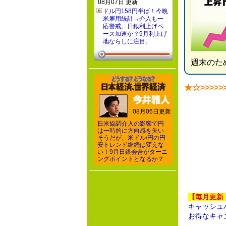
08月07日 更新
ドル円158円半ば！今晩
米雇用統計→介入も一
応警戒。日銀利上げペ
ース加速か？9月利上げ
地ならしに注目。
週末のた
★☆>>>>>
08月06日更新
日米協調介入の影響で円
は一時的に方向感を失い
そうだが、米ドル/円の円
安トレンド継続は変えな
い！9月日銀会合がターニ
ングポイントとなるか？
【毎月更新
キャッシュ
お得なキャ