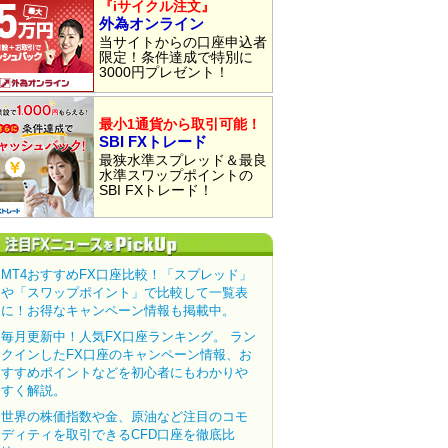
『iサイクル注文』
外為オンライン
当サイトからの口座申込者
限定！条件達成で特別に
3000円プレゼント！
最小1通貨から取引可能！
SBI FXトレード
最狭水準スプレッド＆最良
水準スワップポイントの
SBI FXトレード！
MT4おすすめFX口座比較！「スプレッド」
や「スワップポイント」で比較して一覧表
に！お得なキャンペーン情報も掲載中。
毎月更新中！人気FX口座ランキング。 ラン
クインしたFX口座のキャンペーン情報、お
すすめポイントなどを初心者にもわかりや
すく解説。
世界の株価指数や金、原油など注目のコモ
ディティを取引できるCFD口座を徹底比