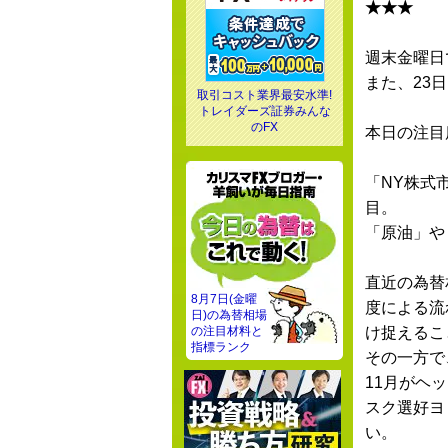
★★★
週末金曜日
また、23
取引コスト業界最安水準!
トレイダーズ証券みんな
のFX
本日の注目
「NY株式
目。
「原油」や
直近の為替
8月7日(金曜
度による流
日)の為替相場
の注目材料と
け捉えるこ
指標ランク
その一方で
11月がヘ
スク選好ヨ
い。