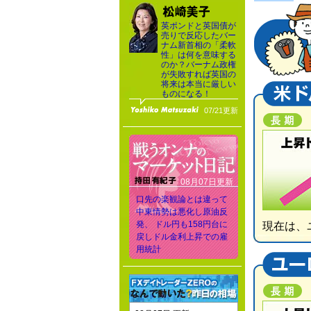
英ポンドと英国債が
売りで反応したバー
ナム新首相の「柔軟
性」は何を意味する
のか？バーナム政権
が失敗すれば英国の
将来は本当に厳しい
ものになる！
07/21更新
08月07日更新
口先の楽観論とは違って
中東情勢は悪化し原油反
発、 ドル円も158円台に
現在は、
戻しドル金利上昇での雇
用統計