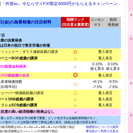
貨「外貨ex」今ならザイFX!限定4000円がもらえるキャンペーン
指標ランク
コンセン
前回
0日(金)の為替相場の注目材料
(注目度＆重要度)
サス
発表値
オ日
企業の決算発表
日)は日本の祝日で東京市場が休場
B
フィッシャー：ダラス連銀総裁の講演
要人発言
○
カーニーBOC総裁の講演
要人発言
0.10%
0.10%
○
BOJ政策金利発表
据え置き
据え置き
◎
白川日銀総裁の会見
要人発言
生産者物価指数
+0.1%
-0.5%
△
月比/前年比]
-7.5%
-7.6%
△
ウェーバー独連銀総裁の講演
要人発言
○
ロートSNB総裁の講演
要人発言
○
トリシェECB総裁の講演
要人発言
-
注目度の高い経済指標の発表はなし
-
-
普通→太字→赤色太字の順番で重要。ピンク色太字は金融政策関連のモノ。
ンク色のバックは米国の材料で黄色は要人発言、緑色は企業の決算を表す。
の経済指標はSS→S→AA→A→BB→B→Cの7段階で表記
指標部分についての免罪
他の経済指標は◎→○→△→×の4段階で表記
事項及びご利用上注意点