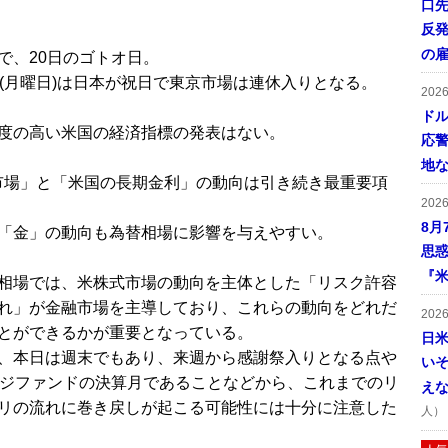
口
反発
の
で、20日のゴトオ日。
日(月曜日)は日本が祝日で東京市場は連休入りとなる。
202
ドル
度の高い米国の経済指標の発表はない。
応
地
市場」と「米国の長期金利」の動向は引き続き最重要項
202
8月
「金」の動向も為替相場に影響を与えやすい。
思
『米
相場では、米株式市場の動向を主体とした「リスク許容
れ」が金融市場を主導しており、これらの動向をどれだ
202
とができるかが重要となっている。
日
、本日は週末でもあり、来週から感謝祭入りとなる点や
い
ッジファンドの決算月であることなどから、これまでのリ
え
リの流れに巻き戻しが起こる可能性には十分に注意した
人）