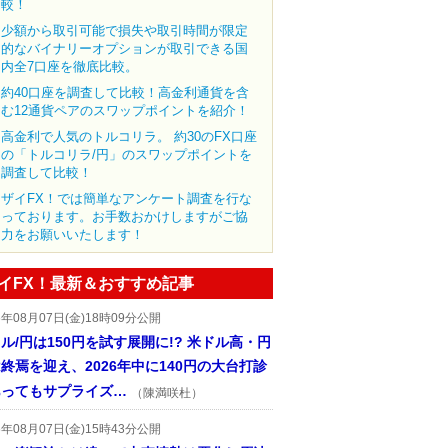
較！
少額から取引可能で損失や取引時間が限定
的なバイナリーオプションが取引できる国
内全7口座を徹底比較。
約40口座を調査して比較！高金利通貨を含
む12通貨ペアのスワップポイントを紹介！
高金利で人気のトルコリラ。 約30のFX口座
の「トルコリラ/円」のスワップポイントを
調査して比較！
ザイFX！では簡単なアンケート調査を行な
っております。お手数おかけしますがご協
力をお願いいたします！
イFX！最新＆おすすめ記事
6年08月07日(金)18時09分公開
ル/円は150円を試す展開に!? 米ドル高・円
終焉を迎え、2026年中に140円の大台打診
あってもサプライズ…
（陳満咲杜）
6年08月07日(金)15時43分公開