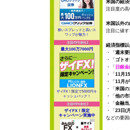
米国の経済
注目度の高
米国以外の
狭いスプレッドと高いス
注目に値す
ワップが魅力！
経済指標以
最大100万7000円
・「
週末要
・「
ゴトオ
・「
日銀金
・「
11月
・「
11月
・「
米国の
ザイFX！限定で5000円キ
・「
他の市
ャッシュバック！
・「
金融当
・「
23日
ザイFX！限定
キャンペーン実施中
などの要因