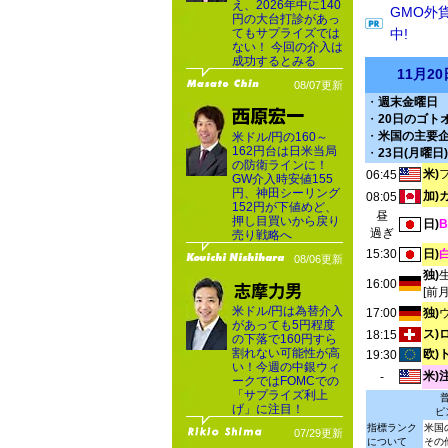
え、2026年中に140
GMO外
円の大台打診があっ
てもサプライズでは
中!
ない！ 今回の介入は
成功するとみる
11月2
08/07更新
・
週末金曜日
・
20日のゴト
・
米国の主要
米ドル/円の160～
162円台は日米当局
・
23日(月曜
の防衛ラインに！
米)
06:45
GW介入時安値155
円、神田シーリング
加)
08:05
152円が下値めど、
昼
押し目買いから戻り
日)
過ぎ
売り戦略へ
15:30
日)
08/06更新
独)
16:00
[前
米ドル/円は為替介入
17:00
独)
があっても5円程度
ス)
18:15
の下落で160円すら
割れない可能性が高
欧)
19:30
い！今週の中銀ウィ
米)
-
ークではFOMCでの
「サプライズ利上
げ」に注目！
ピ
指標ランク
米国
07/29更新
について
その