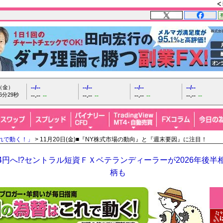
日（金）
--/--
--/--
--/--
--/--
6分30秒
--.--
--
--.--
--
--.--
--
--.--
--
れで動く！」
> 11月20日(金)■『NY株式市場の動向』と『週末要因』に注目！
64円へ!?セントラル短資ＦＸベテランディーラーが2026年後
柄も