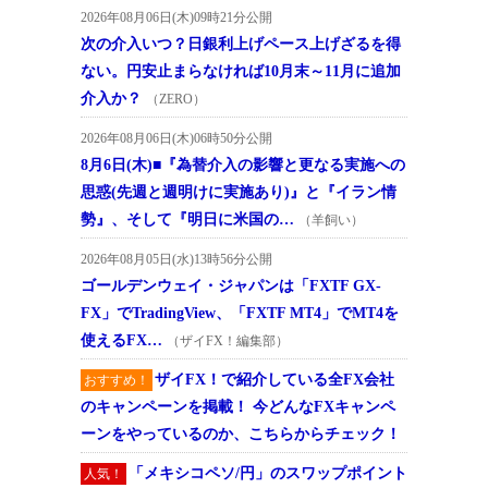
2026年08月06日(木)09時21分公開
次の介入いつ？日銀利上げペース上げざるを得
ない。円安止まらなければ10月末～11月に追加
介入か？
（ZERO）
2026年08月06日(木)06時50分公開
8月6日(木)■『為替介入の影響と更なる実施への
思惑(先週と週明けに実施あり)』と『イラン情
勢』、そして『明日に米国の…
（羊飼い）
2026年08月05日(水)13時56分公開
ゴールデンウェイ・ジャパンは「FXTF GX-
FX」でTradingView、「FXTF MT4」でMT4を
使えるFX…
（ザイFX！編集部）
ザイFX！で紹介している全FX会社
おすすめ！
のキャンペーンを掲載！ 今どんなFXキャンペ
ーンをやっているのか、こちらからチェック！
「メキシコペソ/円」のスワップポイント
人気！