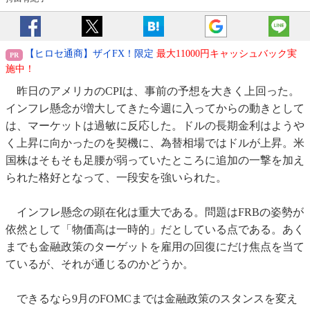
【ヒロセ通商】ザイFX！限定
最大11000円キャッシュバック実
施中！
昨日のアメリカのCPIは、事前の予想を大きく上回った。
インフレ懸念が増大してきた今週に入ってからの動きとして
は、マーケットは過敏に反応した。ドルの長期金利はようや
く上昇に向かったのを契機に、為替相場ではドルが上昇。米
国株はそもそも足腰が弱っていたところに追加の一撃を加え
られた格好となって、一段安を強いられた。
インフレ懸念の顕在化は重大である。問題はFRBの姿勢が
依然として「物価高は一時的」だとしている点である。あく
までも金融政策のターゲットを雇用の回復にだけ焦点を当て
ているが、それが通じるのかどうか。
できるなら9月のFOMCまでは金融政策のスタンスを変え