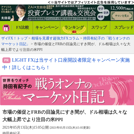
FX比較
キャンペーン
ランキング
スワップ
スプレッド
ザイFX！トップ
>
相場を見通す超強力FXコラム
>
持田有紀子の「戦うオンナの
マーケット日記」
> 市場の催促とFRBの目論見にすき間が、ドル相場は久々な大
幅上昇でより注目の米PPI
LIGHT FXは当サイト口座開設者限定キャンペーン実施
中！詳しくはこちら！
市場の催促とFRBの目論見にすき間が、
ドル相場は久々な
大幅上昇でより注目の米PPI
2021年05月13日(木)15:05公開
[2021年05月13日(木)15:05更新]
持田有紀子