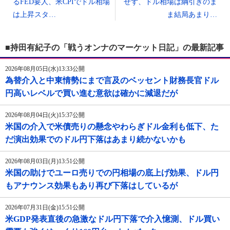
るFED要人、米CPIでドル相場
せず、ドル相場は綱引きのま
は上昇スタ…
ま結局あまり…
■持田有紀子の「戦うオンナのマーケット日記」の最新記事
2026年08月05日(水)13:33公開
為替介入と中東情勢にまで言及のベッセント財務長官ドル
円高いレベルで買い進む意欲は確かに減退だが
2026年08月04日(火)15:37公開
米国の介入で米債売りの懸念やわらぎドル金利も低下、た
だ演出効果でのドル円下落はあまり続かないかも
2026年08月03日(月)13:51公開
米国の助けでユーロ売りでの円相場の底上げ効果、ドル円
もアナウンス効果もあり再び下落はしているが
2026年07月31日(金)15:51公開
米GDP発表直後の急激なドル円下落で介入憶測、ドル買い