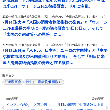
原油急騰→ドル高加速！追加の為替介入はあるのか？今晩
は米CPI、ウォーシュFRB議長証言、ドルに注目。
2026年07月14日(火)07:09公開 [FX・羊飼いの「今日の為替はこれで動く！」]
7月14日(火)■『米国の消費者物価指数の発表』と『ウォーシ
ュFRB議長の半期に一度の議会証言(14日15日)』、そして
『米国の金融政策への思惑』に…
2026年07月13日(月)05:00公開 [FX・羊飼いの「今日の為替はこれで動く！」]
7月13日(月)■『米ドル、日本円、ユーロの方向性』と『主要
な株式市場及び米国債利回りの動向』、そして『明日に米
国の消費者物価指数の発表とFRB議長…
関連タグ
FRB理事会
PPI（生産者物価指数）
前の記事
次の記事
インフレ心配なしと言い続け
注目の米PPIで長期金利は上昇