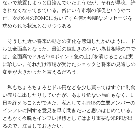
ないで放置しようと目論んでいたようだが、それが早晩、許
されなくなってきている。俗にいう市場の催促というやつ
だ。次の6月のFOMCにおいてすら何か明確なメッセージを
求められる状況となりつつある。
そうした近い将来の動きの変化を感知したかのように、ド
ルは全面高となった。最近の値動きの小さい為替相場の中で
は、全面高でドルが100ポイント急の上げを演じることは実
に珍しい。それだけ市場が受けたショックと将来の見通しの
変更が大きかったと言えるだろう。
私もちょろちょろとドル円などを少し買ってはすぐに利食
い売りに出したりしていたが、あまり危ない局面もなく、1
日を終えることができた。私としてもFRBの主要メンバーの
インフレに関する意見を早く聞きたいと思いはじめている。
ともかく今晩もインフレ指標としてはより重要な米PPIが出
るので、注目しておきたい。