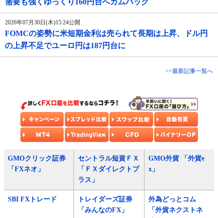
需要も強くゆっくり160円台へカムバック
2026年07月30日(木)15:24公開
FOMCの姿勢に米短期金利は売られて長期は上昇、ドル円
の上昇不足でユーロ円は187円台に
>>最新記事一覧へ
GMOクリック証券
セントラル短資ＦＸ
GMO外貨 「外貨e
「FXネオ」
「ＦＸダイレクトプ
x」
ラス」
SBI FXトレード
トレイダーズ証券
外為どっとコム
「みんなのFX」
「外貨ネクストネ