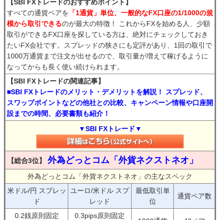
【SBI FXトレードのおすすめポイント】
すべての通貨ペアを
「1通貨」単位、一般的なFX口座の1/1000の規
模から取引できる
のが最大の特徴！ これからFXを始める人、少額
取引ができるFX口座を探している方は、絶対にチェックしておき
たいFX会社です。スプレッドの狭さにも定評があり、1回の取引で
1000万通貨まで注文が出せるので、取引量が増えて稼げるように
なってからも長く使い続けられます。
【SBI FXトレードの関連記事】
■SBI FXトレードのメリット・デメリットを解説！ スプレッド、
スワップポイントなどの他社との比較、キャンペーン情報や口座開
設までの時間、必要書類も紹介！
▼SBI FXトレード▼
外為どっとコム「外貨ネクストネオ」
【総合3位】
外為どっとコム「外貨ネクストネオ」の主なスペック
米ドル/円 スプレッ
ユーロ/米ドル スプ
最低取引単
通貨ペア数
ド
レッド
位
0.2銭原則固定
0.3pips原則固定