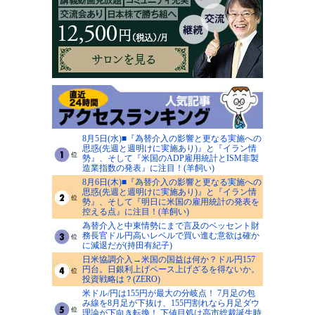
8月5日(水)■『為替介入の影響と更なる実施への
思惑(先週と週明けに実施あり)』と『イラン情
勢』、そして『米国のADP雇用統計とISM非製
造業指数の発表』に注目！(羊飼い)
8月6日(木)■『為替介入の影響と更なる実施への
思惑(先週と週明けに実施あり)』と『イラン情
勢』、そして『明日に米国の雇用統計の発表を
控える点』に注目！(羊飼い)
為替介入と中東情勢にまで言及のベッセント財
務長官ドル円高いレベルで買い進む意欲は確か
に減退だが(持田有紀子)
日米協調介入→米国の国益は何か？ドル円157
円台。日銀利上げペース上げざるを得ないか。
投資戦略は？(ZERO)
米ドル/円は155円が最大の分岐点！ 7月足の包
み線を8月足が下抜け、155円割れなら月足ダウ
理論が下向き転換！ 下値目処は高市総裁誕生時