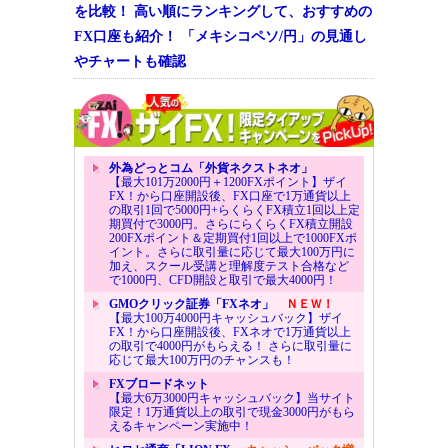
を比較！ 高い順にランキングして、おすすめの
FX口座も紹介！ 「メキシコペソ/円」の見通し
やチャートも確認
外為どっとコム「外貨ネクストネオ」
【最大101万2000円＋1200FXポイント】ザイ
FX！から口座開設後、FX口座で1万通貨以上
の取引1回で5000円+らくらくFX積立1回以上定
期買付で3000円。さらにらくらくFX積立開設
200FXポイント＆定期買付1回以上で1000FXポ
イント。さらに取引量に応じて最大100万円に
加え、スクール受講と理解度テスト合格など
で1000円、CFD開設と取引で最大4000円！
GMOクリック証券「FXネオ」
ＮＥＷ！
【最大100万4000円キャッシュバック】ザイ
FX！から口座開設後、FXネオで1万通貨以上
の取引で4000円がもらえる！ さらに取引量に
応じて最大100万円のチャンスも！
FXブロードネット
【最大6万3000円キャッシュバック】当サイト
限定！1万通貨以上の取引で現金3000円がもら
えるキャンペーン実施中！