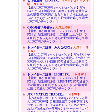
ヒロセ通商「LION FX」
キャッシュバック増
額
ＮＥＷ！
【最大100万7000円キャッシュバック】ザイ
FX！から口座開設後、英ポンド/円1万通貨以
上の取引で5000円がもらえる！ さらに他社か
らのりかえなら2000円！ 取引量に応じて最大
100万円のチャンスも！
GMO外貨「外貨ex」
人気上昇中！
【最大100万4000円キャッシュバック】ザイ
FX！から口座開設後、1万通貨以上の取引で
4000円がもらえる！ さらに取引量に応じて最
大100万円のチャンスも！
トレイダーズ証券「みんなのFX」
人気！
Ｎ
ＥＷ！
【最大101万円キャッシュバック】ザイFX！か
ら口座開設後、FX口座で5万通貨以上の取引で
5000円+シストレ口座で5万通貨以上の取引で
5000円がもらえる！ さらに取引量に応じて最
大100万円のチャンスも！
トレイダーズ証券「LIGHT FX」
ＮＥＷ！
【最大100万3000円キャッシュバック】ザイ
FX！から口座開設後、LIGHT FXで5万通貨以
上の取引で3000円がもらえる！さらに取引量
に応じて最大100万円のチャンスも！
JFX「MATRIX TRADER」
ＮＥＷ！
【小林芳彦レポート＆TradingViewインジと最
大100万5000円】口座開設完了で小林芳彦オリ
ジナルレポート「FXスキャルピングのコツ」
およびTradingView専用インジケーター「コバ
スキャインジ」当日プレゼント＆専用フォー