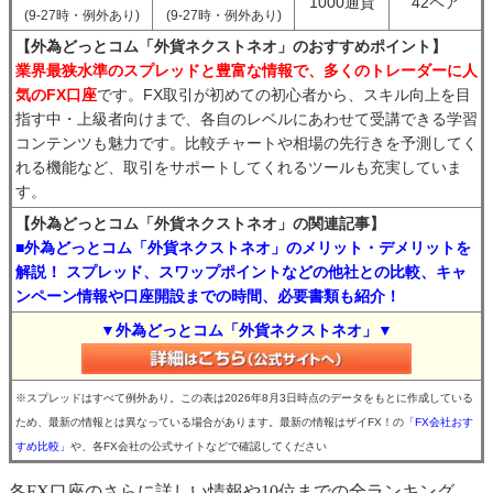
1000通貨
42ペア
(9-27時・例外あり)
(9-27時・例外あり)
【外為どっとコム「外貨ネクストネオ」のおすすめポイント】
業界最狭水準のスプレッドと豊富な情報で、多くのトレーダーに人
気のFX口座
です。FX取引が初めての初心者から、スキル向上を目
指す中・上級者向けまで、各自のレベルにあわせて受講できる学習
コンテンツも魅力です。比較チャートや相場の先行きを予測してく
れる機能など、取引をサポートしてくれるツールも充実していま
す。
【外為どっとコム「外貨ネクストネオ」の関連記事】
■外為どっとコム「外貨ネクストネオ」のメリット・デメリットを
解説！ スプレッド、スワップポイントなどの他社との比較、キャ
ンペーン情報や口座開設までの時間、必要書類も紹介！
▼外為どっとコム「外貨ネクストネオ」▼
※スプレッドはすべて例外あり。この表は2026年8月3日時点のデータをもとに作成している
ため、最新の情報とは異なっている場合があります。最新の情報はザイFX！の
「FX会社おす
すめ比較」
や、各FX会社の公式サイトなどで確認してください
各FX口座のさらに詳しい情報や10位までの全ランキング