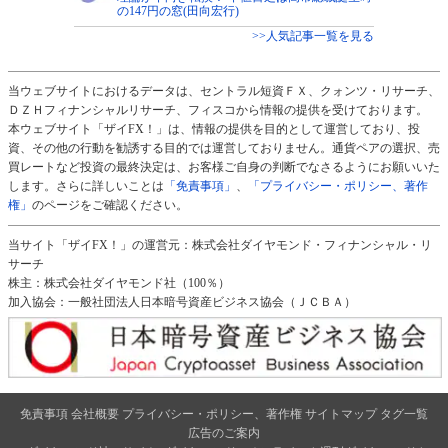
の147円の窓(田向宏行)
>>人気記事一覧を見る
当ウェブサイトにおけるデータは、セントラル短資ＦＸ、クォンツ・リサーチ、
ＤＺＨフィナンシャルリサーチ、フィスコから情報の提供を受けております。
本ウェブサイト「ザイFX！」は、情報の提供を目的として運営しており、投
資、その他の行動を勧誘する目的では運営しておりません。通貨ペアの選択、売
買レートなど投資の最終決定は、お客様ご自身の判断でなさるようにお願いいた
します。さらに詳しいことは
「免責事項」
、
「プライバシー・ポリシー、著作
権」
のページをご確認ください。
当サイト「ザイFX！」の運営元：株式会社ダイヤモンド・フィナンシャル・リ
サーチ
株主：株式会社ダイヤモンド社（100％）
加入協会：一般社団法人日本暗号資産ビジネス協会（ＪＣＢＡ）
免責事項
会社概要
プライバシー・ポリシー、著作権
サイトマップ
タグ一覧
広告のご案内