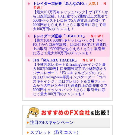
トレイダーズ証券「みんなのFX」
人気！
Ｎ
ＥＷ！
【最大101万円キャッシュバック】ザイFX！か
ら口座開設後、FX口座で5万通貨以上の取引で
5000円+シストレ口座で5万通貨以上の取引で
5000円がもらえる！ さらに取引量に応じて最
大100万円のチャンスも！
トレイダーズ証券「LIGHT FX」
ＮＥＷ！
【最大100万3000円キャッシュバック】ザイ
FX！から口座開設後、LIGHT FXで5万通貨以
上の取引で3000円がもらえる！さらに取引量
に応じて最大100万円のチャンスも！
JFX「MATRIX TRADER」
ＮＥＷ！
【小林芳彦レポート＆TradingViewインジと最
大100万5000円】口座開設完了で小林芳彦オリ
ジナルレポート「FXスキャルピングのコツ」
およびTradingView専用インジケーター「コバ
スキャインジ」当日プレゼント＆専用フォー
ムからの申込と合計1万通貨以上の新規取引で
5000円キャッシュバック！さらに取引量に応
じて最大100万円のチャンスも！
注目のFXキャンペーン
スプレッド（取引コスト）