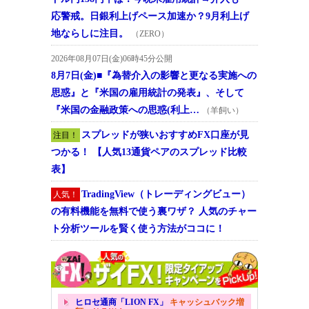
応警戒。日銀利上げペース加速か？9月利上げ
地ならしに注目。
（ZERO）
2026年08月07日(金)06時45分公開
8月7日(金)■『為替介入の影響と更なる実施への
思惑』と『米国の雇用統計の発表』、そして
『米国の金融政策への思惑(利上…
（羊飼い）
スプレッドが狭いおすすめFX口座が見
注目！
つかる！ 【人気13通貨ペアのスプレッド比較
表】
TradingView（トレーディングビュー）
人気！
の有料機能を無料で使う裏ワザ？ 人気のチャー
ト分析ツールを賢く使う方法がココに！
ヒロセ通商「LION FX」
キャッシュバック増