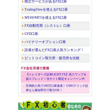
積立サービスがあるFX口座
TradingViewを使えるFX口座
MT4やMT5を使えるFX口座
FX自動売買（シストレ）口座
CFD口座
バイナリーオプション口座
読者が選んだFX口座人気ランキング！
ビットコイン取引所・販売所を比較
【トレイダーズ証券LIGHT FX】高スワップ＆
低スプレッド！当サイト限定キャンペーン中
圧倒的人気で100万口座達成！ GMOクリック証
券なら最短即日で取引OK！