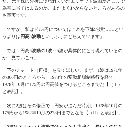
だ、元々株の分析に使われていたエリオット波動がどこまで
為替に当てはまるのか、まだよくわからないところがあるの
も事実です。
ですが、私はドル/円についてはこれを下降5波動……とい
うよりは
円高5波動
というふうにとらえています」
では、円高5波動の1波～5波が具体的にどう現れているの
か、見ていこう。
下のチャート（再掲）を見てほしい。まず、1波は1971年
の360円のところから、1973年の変動相場制移行を経て、
1978年10月に175円の円高値をつけるところまでだ【（Ｉ）
と表記】。
次に2波はその修正で、円安が進んだ時期。1978年10月の
175円から1982年10月の278円までとなる【（II）と表記】。
3波はエリオット波動ではもっとも力強く、長いものにな