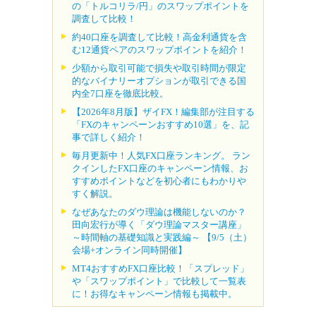
の「トルコリラ/円」のスワップポイントを
調査して比較！
約40口座を調査して比較！高金利通貨を含
む12通貨ペアのスワップポイントを紹介！
少額から取引可能で損失や取引時間が限定
的なバイナリーオプションが取引できる国
内全7口座を徹底比較。
【2026年8月版】ザイFX！編集部が注目する
「FXのキャンペーンおすすめ10選」を、記
事で詳しく紹介！
毎月更新中！人気FX口座ランキング。 ラン
クインしたFX口座のキャンペーン情報、お
すすめポイントなどを初心者にもわかりや
すく解説。
なぜあなたのダウ理論は機能しないのか？
田向宏行が導く「ダウ理論マスター講座」
～時間軸の基礎知識と実践編～ 【9/5（土）
会場+オンライン同時開催】
MT4おすすめFX口座比較！「スプレッド」
や「スワップポイント」で比較して一覧表
に！お得なキャンペーン情報も掲載中。