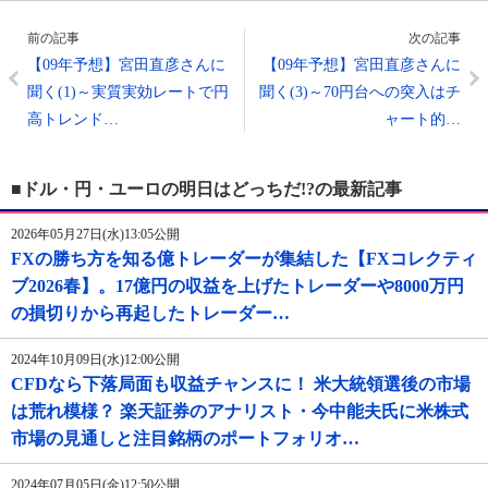
前の記事
次の記事
【09年予想】宮田直彦さんに
【09年予想】宮田直彦さんに
聞く(1)～実質実効レートで円
聞く(3)～70円台への突入はチ
高トレンド…
ャート的…
■ドル・円・ユーロの明日はどっちだ!?の最新記事
2026年05月27日(水)13:05公開
FXの勝ち方を知る億トレーダーが集結した【FXコレクティ
ブ2026春】。17億円の収益を上げたトレーダーや8000万円
の損切りから再起したトレーダー…
2024年10月09日(水)12:00公開
CFDなら下落局面も収益チャンスに！ 米大統領選後の市場
は荒れ模様？ 楽天証券のアナリスト・今中能夫氏に米株式
市場の見通しと注目銘柄のポートフォリオ…
2024年07月05日(金)12:50公開