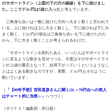
のサポートライン（上図の下の方の破線）を下に抜けまし
た。ここでドル/円は5波に入った
と考えています」
三角保ち合いは一般に抜けた方向へ大きく動くと言われて
いる。上に抜ければ上に大きく動くし、下に抜ければ下に大
きく動く。ドル/円の場合は三角保ち合いを下に抜けたのだ
から、下に大きく動くことが考えられるわけだ。
「サポートラインを割れたあと、いったんはサポートライ
ンに戻るような動きを見せつつも、今度はそのサポートライ
ンが上値の重石となって、結局下がっていくというようなこ
とはよくある動きなのですが、実際、ドル/円もそのように
動いています」
（
「【09年予想】宮田直彦さんに聞く(3) ～70円台への突入
はチャート的に当然～」
へつづく）
（ザイＦＸ！編集部・井口稔）