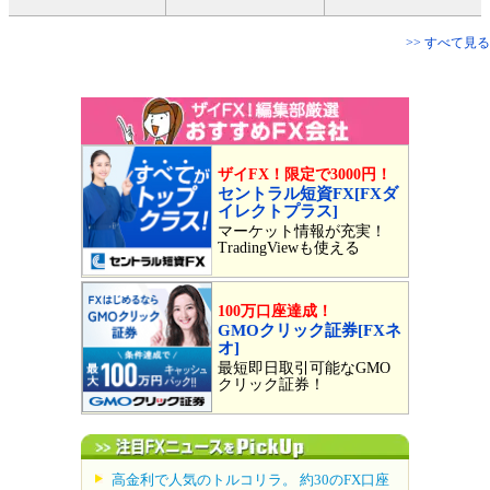
>> すべて見る
ザイFX！限定で3000円！
セントラル短資FX[FXダ
イレクトプラス]
マーケット情報が充実！
TradingViewも使える
100万口座達成！
GMOクリック証券[FXネ
オ]
最短即日取引可能なGMO
クリック証券！
高金利で人気のトルコリラ。 約30のFX口座