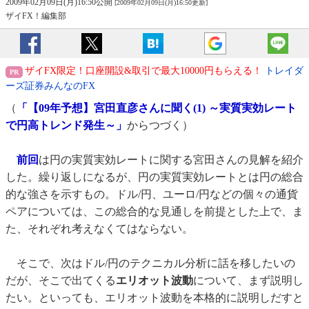
2009年02月09日(月)16:50公開
[2009年02月09日(月)16:50更新]
ザイFX！編集部
ザイFX限定！口座開設&取引で最大10000円もらえる！
トレイダ
ーズ証券みんなのFX
（
「【09年予想】宮田直彦さんに聞く(1) ～実質実効レート
で円高トレンド発生～」
からつづく）
前回
は円の実質実効レートに関する宮田さんの見解を紹介
した。繰り返しになるが、円の実質実効レートとは円の総合
的な強さを示すもの。ドル/円、ユーロ/円などの個々の通貨
ペアについては、この総合的な見通しを前提とした上で、ま
た、それぞれ考えなくてはならない。
そこで、次はドル/円のテクニカル分析に話を移したいの
だが、そこで出てくる
エリオット波動
について、まず説明し
たい。といっても、エリオット波動を本格的に説明しだすと