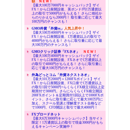
額
ＮＥＷ！
【最大100万7000円キャッシュバック】ザイ
FX！から口座開設後、英ポンド/円1万通貨以
上の取引で5000円がもらえる！ さらに他社か
らのりかえなら2000円！ 取引量に応じて最大
100万円のチャンスも！
GMO外貨「外貨ex」
人気上昇中！
【最大100万4000円キャッシュバック】ザイ
FX！から口座開設後、1万通貨以上の取引で
4000円がもらえる！ さらに取引量に応じて最
大100万円のチャンスも！
GMOクリック証券「FXネオ」
ＮＥＷ！
【最大100万4000円キャッシュバック】ザイ
FX！から口座開設後、FXネオで1万通貨以上
の取引で4000円がもらえる！ さらに取引量に
応じて最大100万円のチャンスも！
外為どっとコム「外貨ネクストネオ」
【最大101万2000円＋1200FXポイント】ザイ
FX！から口座開設後、FX口座で1万通貨以上
の取引1回で5000円+らくらくFX積立1回以上定
期買付で3000円。さらにらくらくFX積立開設
200FXポイント＆定期買付1回以上で1000FXポ
イント。さらに取引量に応じて最大100万円に
加え、スクール受講と理解度テスト合格など
で1000円、CFD開設と取引で最大4000円！
FXブロードネット
【最大6万3000円キャッシュバック】当サイト
限定！1万通貨以上の取引で現金3000円がもら
えるキャンペーン実施中！