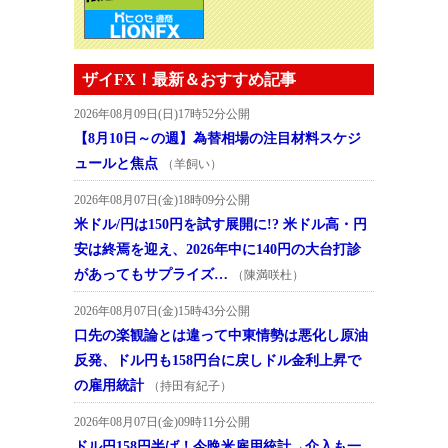
ザイFX！最新＆おすすめ記事
2026年08月09日(日)17時52分公開
【8月10日～の週】為替相場の注目材料スケジ
ュールと焦点
（羊飼い）
2026年08月07日(金)18時09分公開
米ドル/円は150円を試す展開に!? 米ドル高・円
安は終焉を迎え、2026年中に140円の大台打診
があってもサプライズ…
（陳満咲杜）
2026年08月07日(金)15時43分公開
口先の楽観論とは違って中東情勢は悪化し原油
反発、ドル円も158円台に戻しドル金利上昇で
の雇用統計
（持田有紀子）
2026年08月07日(金)09時11分公開
ドル円158円半ば！今晩米雇用統計→介入も一