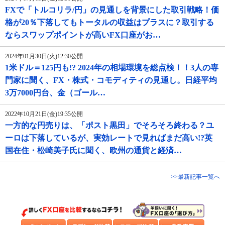
FXで「トルコリラ/円」の見通しを背景にした取引戦略！価
格が20％下落してもトータルの収益はプラスに？取引する
ならスワップポイントが高いFX口座がお…
2024年01月30日(火)12:30公開
1米ドル＝125円も!? 2024年の相場環境を総点検！！3人の専
門家に聞く、FX・株式・コモディティの見通し。日経平均
3万7000円台、金（ゴール…
2022年10月21日(金)19:35公開
一方的な円売りは、「ポスト黒田」でそろそろ終わる？ユ
ーロは下落しているが、実効レートで見ればまだ高い!?英
国在住・松崎美子氏に聞く、欧州の通貨と経済…
>>最新記事一覧へ