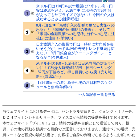
米ドル/円は150円を試す展開に!? 米ドル高・円
安は終焉を迎え、2026年中に140円の大台打診
があってもサプライズではない！ 今回の介入は
成功するとみる(陳満咲杜)
8月7日(金)■『為替介入の影響と更なる実施への
思惑』と『米国の雇用統計の発表』、そして
『米国の金融政策への思惑(利上げへの思惑に注
視)』に注目！(羊飼い)
日米協調介入の影響で円は一時的に方向感を失
いそうだが、米ドル/円の円安トレンド継続は変
えない！9月日銀会合がターニングポイントと
なるか？(今井雅人)
米ドル/円の160～162円台は日米当局の防衛ライ
ンに！ GW介入時安値155円、神田シーリング
152円が下値めど、押し目買いから戻り売り戦
略へ(西原宏一)
【8月10日～の週】為替相場の注目材料スケジ
ュールと焦点(羊飼い)
>>人気記事一覧を見る
当ウェブサイトにおけるデータは、セントラル短資ＦＸ、クォンツ・リサーチ、
ＤＺＨフィナンシャルリサーチ、フィスコから情報の提供を受けております。
本ウェブサイト「ザイFX！」は、情報の提供を目的として運営しており、投
資、その他の行動を勧誘する目的では運営しておりません。通貨ペアの選択、売
買レートなど投資の最終決定は、お客様ご自身の判断でなさるようにお願いいた