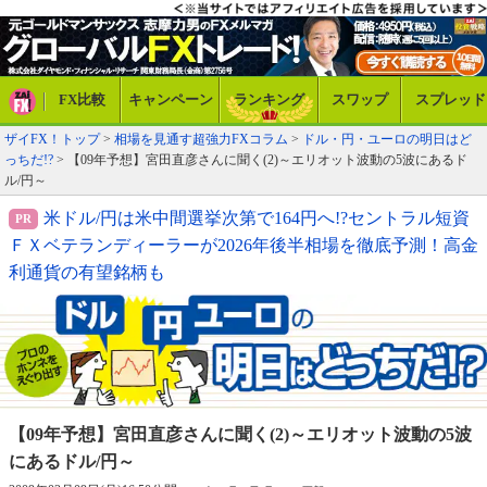
FX比較
キャンペーン
ランキング
スワップ
スプレッド
ザイFX！トップ
>
相場を見通す超強力FXコラム
>
ドル・円・ユーロの明日はど
っちだ!?
> 【09年予想】宮田直彦さんに聞く(2)～エリオット波動の5波にあるド
ル/円～
米ドル/円は米中間選挙次第で164円へ!?セントラル短資
ＦＸベテランディーラーが2026年後半相場を徹底予測！高金
利通貨の有望銘柄も
【09年予想】宮田直彦さんに聞く(2)
～エリオット波動の5波
にあるドル/円～