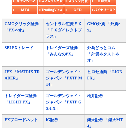
GMOクリック証券
セントラル短資ＦＸ
GMO外貨 「外貨e
「FXネオ」
「ＦＸダイレクトプ
x」
ラス」
SBI FXトレード
トレイダーズ証券
外為どっとコム
「みんなのFX」
「外貨ネクストネ
オ」
JFX 「MATRIX TR
ゴールデンウェイ・
ヒロセ通商 「LION
ADER」
ジャパン 「FXTF M
FX」
T4」
トレイダーズ証券
ゴールデンウェイ・
松井証券
「LIGHT FX」
ジャパン 「FXTF G
X-FX」
FXブロードネット
IG証券
楽天証券 「楽天MT
4」