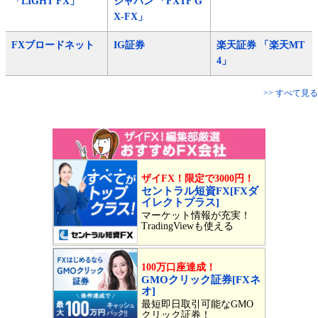
「LIGHT FX」
ジャパン 「FXTF G
X-FX」
FXブロードネット
IG証券
楽天証券 「楽天MT
4」
>> すべて見る
ザイFX！限定で3000円！
セントラル短資FX[FXダ
イレクトプラス]
マーケット情報が充実！
TradingViewも使える
100万口座達成！
GMOクリック証券[FXネ
オ]
最短即日取引可能なGMO
クリック証券！