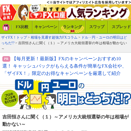
FX比較
キャンペーン
ランキング
スワップ
スプレッド
ザイFX！トップ
>
相場を見通す超強力FXコラム
>
ドル・円・ユーロの明日はど
っちだ!?
> 吉田恒さんに聞く（１）～アメリカ大統領選挙の年は相場が動かない
～
【毎月更新！最新版】FXのキャンペーンおすすめ10
選！ キャッシュバックがもらえる条件が簡単なFX会社や、
「ザイFX！」限定のお得なキャンペーンを厳選して紹介
吉田恒さんに聞く（１）
～アメリカ大統領選挙の年は相場が
動かない～