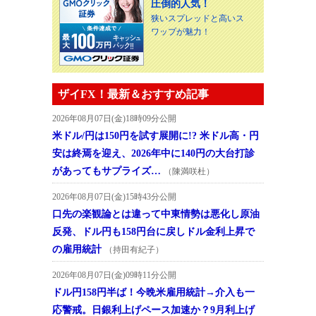
圧倒的人気！
狭いスプレッドと高いス
ワップが魅力！
ザイFX！最新＆おすすめ記事
2026年08月07日(金)18時09分公開
米ドル/円は150円を試す展開に!? 米ドル高・円
安は終焉を迎え、2026年中に140円の大台打診
があってもサプライズ…
（陳満咲杜）
2026年08月07日(金)15時43分公開
口先の楽観論とは違って中東情勢は悪化し原油
反発、ドル円も158円台に戻しドル金利上昇で
の雇用統計
（持田有紀子）
2026年08月07日(金)09時11分公開
ドル円158円半ば！今晩米雇用統計→介入も一
応警戒。日銀利上げペース加速か？9月利上げ