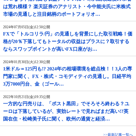
は荒れ模様？ 楽天証券のアナリスト・今中能夫氏に米株式
市場の見通しと注目銘柄のポートフォリオ…
2024年07月05日(金)12:50公開
FXで「トルコリラ/円」の見通しを背景にした取引戦略！価
格が20％下落してもトータルの収益はプラスに？取引する
ならスワップポイントが高いFX口座がお…
2024年01月30日(火)12:30公開
1米ドル＝125円も!? 2024年の相場環境を総点検！！3人の専
門家に聞く、FX・株式・コモディティの見通し。日経平均
3万7000円台、金（ゴール…
2022年10月21日(金)19:35公開
一方的な円売りは、「ポスト黒田」でそろそろ終わる？ユ
ーロは下落しているが、実効レートで見ればまだ高い!?英
国在住・松崎美子氏に聞く、欧州の通貨と経済…
>>最新記事一覧へ