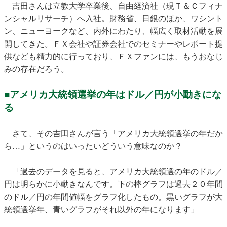
吉田さんは立教大学卒業後、自由経済社（現Ｔ＆Ｃフィナ
ンシャルリサーチ）へ入社。財務省、日銀のほか、ワシント
ン、ニューヨークなど、内外にわたり、幅広く取材活動を展
開してきた。ＦＸ会社や証券会社でのセミナーやレポート提
供なども精力的に行っており、ＦＸファンには、もうおなじ
みの存在だろう。
■アメリカ大統領選挙の年はドル／円が小動きにな
る
さて、その吉田さんが言う「アメリカ大統領選挙の年だか
ら…」というのはいったいどういう意味なのか？
「過去のデータを見ると、アメリカ大統領選の年のドル／
円は明らかに小動きなんです。下の棒グラフは過去２０年間
のドル／円の年間値幅をグラフ化したもの。黒いグラフが大
統領選挙年、青いグラフがそれ以外の年になります」