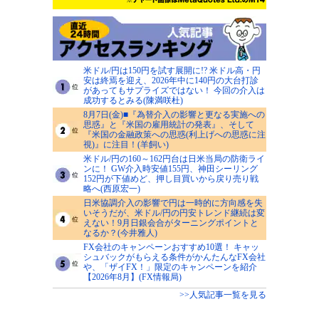
米ドル/円は150円を試す展開に!? 米ドル高・円
安は終焉を迎え、2026年中に140円の大台打診
があってもサプライズではない！ 今回の介入は
成功するとみる(陳満咲杜)
8月7日(金)■『為替介入の影響と更なる実施への
思惑』と『米国の雇用統計の発表』、そして
『米国の金融政策への思惑(利上げへの思惑に注
視)』に注目！(羊飼い)
米ドル/円の160～162円台は日米当局の防衛ライ
ンに！ GW介入時安値155円、神田シーリング
152円が下値めど、押し目買いから戻り売り戦
略へ(西原宏一)
日米協調介入の影響で円は一時的に方向感を失
いそうだが、米ドル/円の円安トレンド継続は変
えない！9月日銀会合がターニングポイントと
なるか？(今井雅人)
FX会社のキャンペーンおすすめ10選！ キャッ
シュバックがもらえる条件がかんたんなFX会社
や、「ザイFX！」限定のキャンペーンを紹介
【2026年8月】(FX情報局)
>>人気記事一覧を見る