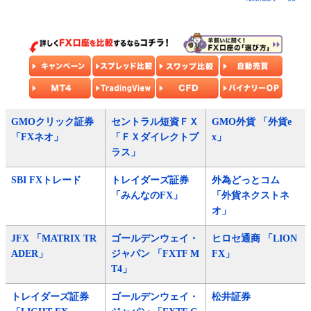
GMOクリック証券
セントラル短資ＦＸ
GMO外貨 「外貨e
「FXネオ」
「ＦＸダイレクトプ
x」
ラス」
SBI FXトレード
トレイダーズ証券
外為どっとコム
「みんなのFX」
「外貨ネクストネ
オ」
JFX 「MATRIX TR
ゴールデンウェイ・
ヒロセ通商 「LION
ADER」
ジャパン 「FXTF M
FX」
T4」
トレイダーズ証券
ゴールデンウェイ・
松井証券