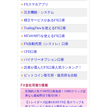
FXスマホアプリ
注文機能・システム
積立サービスがあるFX口座
TradingViewを使えるFX口座
MT4やMT5を使えるFX口座
FX自動売買（シストレ）口座
CFD口座
バイナリーオプション口座
読者が選んだFX口座人気ランキング！
ビットコイン取引所・販売所を比較
圧倒的人気で100万口座達成！ GMOクリック証
券なら最短即日で取引OK！
【トレイダーズ証券LIGHT FX】高スワップ＆
低スプレッド！当サイト限定キャンペーン中