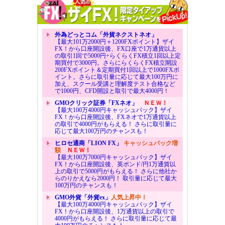
外為どっとコム「外貨ネクストネオ」
【最大101万2000円＋1200FXポイント】ザイ
FX！から口座開設後、FX口座で1万通貨以上
の取引1回で5000円+らくらくFX積立1回以上定
期買付で3000円。さらにらくらくFX積立開設
200FXポイント＆定期買付1回以上で1000FXポ
イント。さらに取引量に応じて最大100万円に
加え、スクール受講と理解度テスト合格など
で1000円、CFD開設と取引で最大4000円！
GMOクリック証券「FXネオ」
ＮＥＷ！
【最大100万4000円キャッシュバック】ザイ
FX！から口座開設後、FXネオで1万通貨以上
の取引で4000円がもらえる！ さらに取引量に
応じて最大100万円のチャンスも！
ヒロセ通商「LION FX」
キャッシュバック増
額
ＮＥＷ！
【最大100万7000円キャッシュバック】ザイ
FX！から口座開設後、英ポンド/円1万通貨以
上の取引で5000円がもらえる！ さらに他社か
らのりかえなら2000円！ 取引量に応じて最大
100万円のチャンスも！
GMO外貨「外貨ex」
人気上昇中！
【最大100万4000円キャッシュバック】ザイ
FX！から口座開設後、1万通貨以上の取引で
4000円がもらえる！ さらに取引量に応じて最