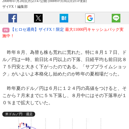
2008年07月28日(月)23:47公開
[2008年07月28日(月)23:47更新]
ザイFX！編集部
【ヒロセ通商】ザイFX！限定
最大11000円キャッシュバック実
施中！
昨年８月、為替も株も荒れに荒れた。特に８月１７日、ド
ル／円は一時、前日比４円以上の下落、日経平均も前日比８
７５円安と大きく下がったのである。「サブプライムショッ
ク」がいよいよ本格化し始めたのが昨年の夏相場だった。
昨年夏のドル／円は６月に１２４円の高値をつけると、そ
こから７月末までに５％下落し、８月中にはその下落率が１
０％まで拡大していた。
米ドル／円 週足