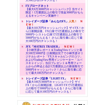
大100万円のチャンスも！
FXブロードネット
【最大6万3000円キャッシュバック】当サイト
限定！1万通貨以上の取引で現金3000円がもら
えるキャンペーン実施中！
トレイダーズ証券「みんなのFX」
人気！
Ｎ
ＥＷ！
【最大101万円キャッシュバック】ザイFX！か
ら口座開設後、FX口座で5万通貨以上の取引で
5000円+シストレ口座で5万通貨以上の取引で
5000円がもらえる！ さらに取引量に応じて最
大100万円のチャンスも！
JFX「MATRIX TRADER」
ＮＥＷ！
【小林芳彦レポート＆TradingViewインジと最
大100万5000円】口座開設完了で小林芳彦オリ
ジナルレポート「FXスキャルピングのコツ」
およびTradingView専用インジケーター「コバ
スキャインジ」当日プレゼント＆専用フォー
ムからの申込と合計1万通貨以上の新規取引で
5000円キャッシュバック！さらに取引量に応
じて最大100万円のチャンスも！
トレイダーズ証券「LIGHT FX」
ＮＥＷ！
【最大100万3000円キャッシュバック】ザイ
FX！から口座開設後、LIGHT FXで5万通貨以
上の取引で3000円がもらえる！さらに取引量
に応じて最大100万円のチャンスも！