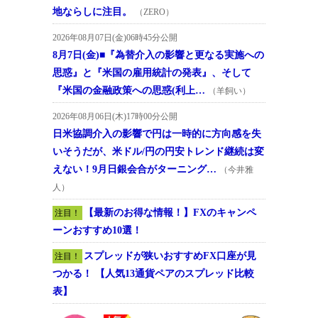
地ならしに注目。
（ZERO）
2026年08月07日(金)06時45分公開
8月7日(金)■『為替介入の影響と更なる実施への
思惑』と『米国の雇用統計の発表』、そして
『米国の金融政策への思惑(利上…
（羊飼い）
2026年08月06日(木)17時00分公開
日米協調介入の影響で円は一時的に方向感を失
いそうだが、米ドル/円の円安トレンド継続は変
えない！9月日銀会合がターニング…
（今井雅
人）
【最新のお得な情報！】FXのキャンペ
注目！
ーンおすすめ10選！
スプレッドが狭いおすすめFX口座が見
注目！
つかる！ 【人気13通貨ペアのスプレッド比較
表】