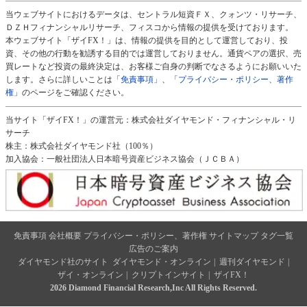
当ウェブサイトにおけるデータは、セントラル短資ＦＸ、クォンツ・リサーチ、
ＤＺＨフィナンシャルリサーチ、フィスコから情報の提供を受けております。
本ウェブサイト「ザイFX！」は、情報の提供を目的として運営しており、投
資、その他の行動を勧誘する目的では運営しておりません。通貨ペアの選択、売
買レートなど投資の最終決定は、お客様ご自身の判断でなさるようにお願いいた
します。さらに詳しいことは
「免責事項」
、
「プライバシー・ポリシー、著作
権」
のページをご確認ください。
当サイト「ザイFX！」の運営元：株式会社ダイヤモンド・フィナンシャル・リ
サーチ
株主：株式会社ダイヤモンド社（100％）
加入協会：一般社団法人日本暗号資産ビジネス協会（ＪＣＢＡ）
免責事項
会社概要
プライバシー・ポリシー、著作権
サイトマップ
タグ一覧
広告のご案内
ダイヤモンド社のサイト
ダイヤモンド・オンライン
|
週刊ダイヤモンド
|
ザイ・オンライン
|
クリプトインサイト
|
ザイFX！
2026 Diamond Financial Research,Inc All Rights Reserved.