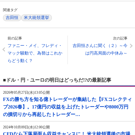
関連タグ
吉田恒
米大統領選挙
前の記事
次の記事
ファニー・メイ、フレディ・
吉田恒さんに聞く（２）～今
マック騒動で、為替はこれか
は円高局面の中休み～
らどう動く？
■ドル・円・ユーロの明日はどっちだ!?の最新記事
2026年05月27日(水)13:05公開
FXの勝ち方を知る億トレーダーが集結した【FXコレクティ
ブ2026春】。17億円の収益を上げたトレーダーや8000万円
の損切りから再起したトレーダー…
2024年10月09日(水)12:00公開
CFDなら下落局面も収益チャンスに！ 米大統領選後の市場