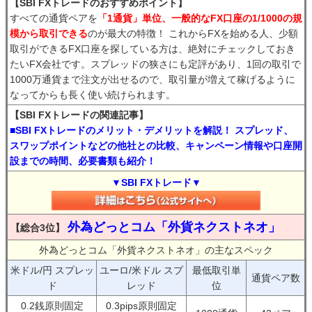
【SBI FXトレードのおすすめポイント】
すべての通貨ペアを
「1通貨」単位、一般的なFX口座の1/1000の規
模から取引できる
のが最大の特徴！ これからFXを始める人、少額
取引ができるFX口座を探している方は、絶対にチェックしておき
たいFX会社です。スプレッドの狭さにも定評があり、1回の取引で
1000万通貨まで注文が出せるので、取引量が増えて稼げるように
なってからも長く使い続けられます。
【SBI FXトレードの関連記事】
■SBI FXトレードのメリット・デメリットを解説！ スプレッド、
スワップポイントなどの他社との比較、キャンペーン情報や口座開
設までの時間、必要書類も紹介！
▼SBI FXトレード▼
外為どっとコム「外貨ネクストネオ」
【総合3位】
外為どっとコム「外貨ネクストネオ」の主なスペック
米ドル/円 スプレッ
ユーロ/米ドル スプ
最低取引単
通貨ペア数
ド
レッド
位
0.2銭原則固定
0.3pips原則固定