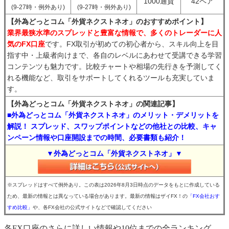
1000通貨
42ペア
(9-27時・例外あり)
(9-27時・例外あり)
【外為どっとコム「外貨ネクストネオ」のおすすめポイント】
業界最狭水準のスプレッドと豊富な情報で、多くのトレーダーに人
気のFX口座
です。FX取引が初めての初心者から、スキル向上を目
指す中・上級者向けまで、各自のレベルにあわせて受講できる学習
コンテンツも魅力です。比較チャートや相場の先行きを予測してく
れる機能など、取引をサポートしてくれるツールも充実していま
す。
【外為どっとコム「外貨ネクストネオ」の関連記事】
■外為どっとコム「外貨ネクストネオ」のメリット・デメリットを
解説！ スプレッド、スワップポイントなどの他社との比較、キャ
ンペーン情報や口座開設までの時間、必要書類も紹介！
▼外為どっとコム「外貨ネクストネオ」▼
※スプレッドはすべて例外あり。この表は2026年8月3日時点のデータをもとに作成している
ため、最新の情報とは異なっている場合があります。最新の情報はザイFX！の
「FX会社おす
すめ比較」
や、各FX会社の公式サイトなどで確認してください
各FX口座のさらに詳しい情報や10位までの全ランキング