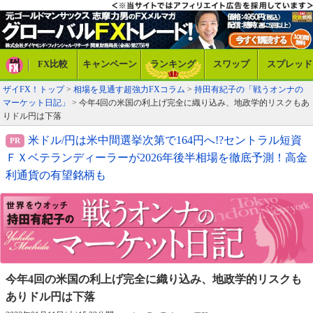
FX比較
キャンペーン
ランキング
スワップ
スプレッド
ザイFX！トップ
>
相場を見通す超強力FXコラム
>
持田有紀子の「戦うオンナの
マーケット日記」
> 今年4回の米国の利上げ完全に織り込み、地政学的リスクもあ
りドル円は下落
米ドル/円は米中間選挙次第で164円へ!?セントラル短資
ＦＸベテランディーラーが2026年後半相場を徹底予測！高金
利通貨の有望銘柄も
今年4回の米国の利上げ完全に織り込み、
地政学的リスクも
ありドル円は下落