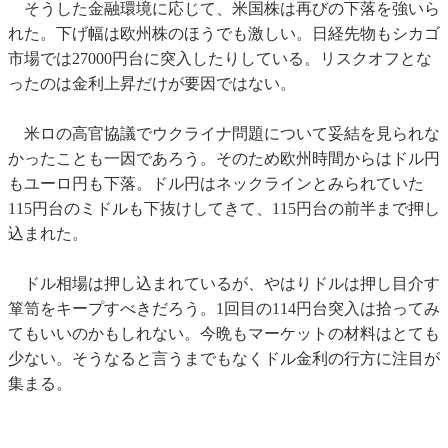
そうした金融環境に応じて、米国株は再びの下落を強いら
れた。下げ幅は欧州株のほうでも激しい。日経先物もシカゴ
市場では27000円台に突入したりしている。リスクオフとな
ったのは金利上昇だけが要因ではない。
米ロの高官協議でウクライナ問題について妥結を見られな
かったことも一因であろう。そのため欧州時間からはドル円
もユーロ円も下落。ドル円はネックラインとみられていた
115円台のミドルも下抜けしてきて、115円台の前半まで押し
込まれた。
ドル相場は押し込まれているが、やはりドルは押し目介す
箪笥をキープすべきだろう。1回目の114円台突入は拾ってみ
てもいいのかもしれない。今晩もマーケットの材料はとても
少ない。そうなると言うまでもなくドル金利の行方に注目が
集まる。