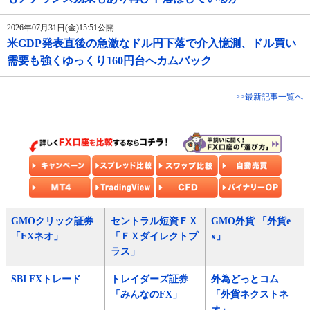
2026年07月31日(金)15:51公開
米GDP発表直後の急激なドル円下落で介入憶測、ドル買い
需要も強くゆっくり160円台へカムバック
>>最新記事一覧へ
GMOクリック証券
セントラル短資ＦＸ
GMO外貨 「外貨e
「FXネオ」
「ＦＸダイレクトプ
x」
ラス」
SBI FXトレード
トレイダーズ証券
外為どっとコム
「みんなのFX」
「外貨ネクストネ
オ」