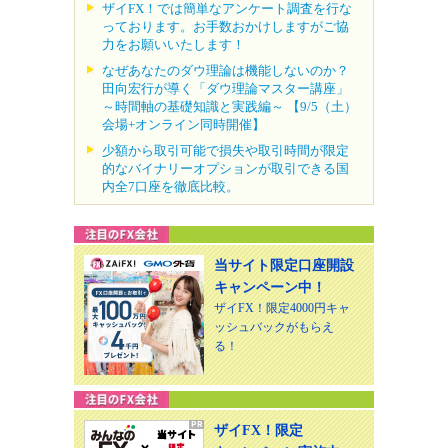
ザイFX！では簡単なアンケート調査を行な
っております。お手数おかけしますがご協
力をお願いいたします！
なぜあなたのダウ理論は機能しないのか？
田向宏行が導く「ダウ理論マスター講座」
～時間軸の基礎知識と実践編～ 【9/5（土）
会場+オンライン同時開催】
少額から取引可能で損失や取引時間が限定
的なバイナリーオプションが取引できる国
内全7口座を徹底比較。
当サイト限定口座開設
キャンペーン中！
ザイFX！限定4000円キャ
ッシュバックがもらえ
る！
ザイFX！限定