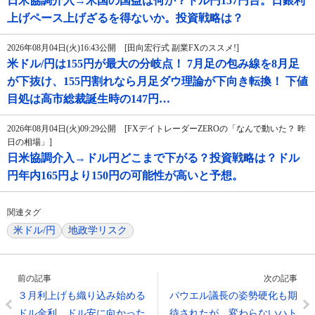
日米協調介入→米国の国益は何か？ドル円157円台。日銀利
上げペース上げざるを得ないか。投資戦略は？
2026年08月04日(火)16:43公開 [田向宏行式 副業FXのススメ!]
米ドル/円は155円が最大の分岐点！ 7月足の包み線を8月足
が下抜け、155円割れなら月足ダウ理論が下向き転換！ 下値
目処は高市総裁誕生時の147円…
2026年08月04日(火)09:29公開 [FXデイトレーダーZEROの「なんで動いた？ 昨
日の相場」]
日米協調介入→ドル円どこまで下がる？投資戦略は？ドル
円年内165円より150円の可能性が高いと予想。
関連タグ
米ドル/円
地政学リスク
前の記事
次の記事
３月利上げも織り込み始める
パウエル議長の姿勢硬化も期
ドル金利、ドル安に向かった
待されたが、変わらないハト