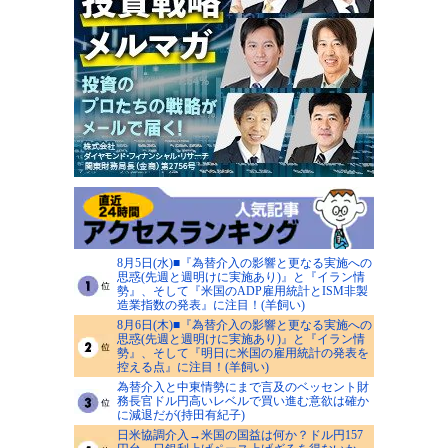
8月5日(水)■『為替介入の影響と更なる実施への
思惑(先週と週明けに実施あり)』と『イラン情
勢』、そして『米国のADP雇用統計とISM非製
造業指数の発表』に注目！(羊飼い)
8月6日(木)■『為替介入の影響と更なる実施への
思惑(先週と週明けに実施あり)』と『イラン情
勢』、そして『明日に米国の雇用統計の発表を
控える点』に注目！(羊飼い)
為替介入と中東情勢にまで言及のベッセント財
務長官ドル円高いレベルで買い進む意欲は確か
に減退だが(持田有紀子)
日米協調介入→米国の国益は何か？ドル円157