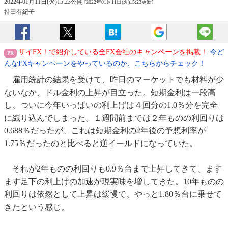
2022年01月11日(火)15:23公開
[2022年01月11日(火)15:23更新]
持田有紀子
ザイFX！で紹介している全FX会社のキャンペーンを掲載！
今ど
んなFXキャンペーンをやっているのか、こちらからチェック！
雇用統計の結果を受けて、昨日のマーケットでも材料が少
ないなか、ドル金利の上昇が目立った。短期金利は一段高
し、ついに今年いっぱいの利上げは４回分の1.0％分を完全
に織り込んでしまった。１週間前までは２年ものの利回りは
0.688％だったが、これは短期金利の2年後の予想利率が
1.75％だったのと比べると逆イールドになっていた。
それが2年ものの利回りも0.9％台まで上昇してきて、ます
ます足下の利上げの加速が現実味を増してきた。10年ものの
利回りは依然として上昇は緩慢で、やっと1.80％台に乗せて
きたという感じ。