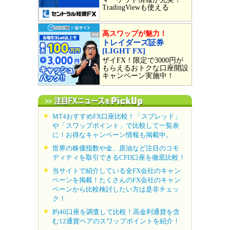
TradingViewも使える
高スワップが魅力！
トレイダーズ証券
[LIGHT FX]
ザイFX！限定で3000円が
もらえるおトクな口座開設
キャンペーン実施中！
MT4おすすめFX口座比較！「スプレッド」
や「スワップポイント」で比較して一覧表
に！お得なキャンペーン情報も掲載中。
世界の株価指数や金、原油など注目のコモ
ディティを取引できるCFD口座を徹底比較！
当サイトで紹介している全FX会社のキャン
ペーンを掲載！たくさんのFX会社のキャン
ペーンから比較検討したい方は是非チェッ
ク！
約40口座を調査して比較！高金利通貨を含
む12通貨ペアのスワップポイントを紹介！