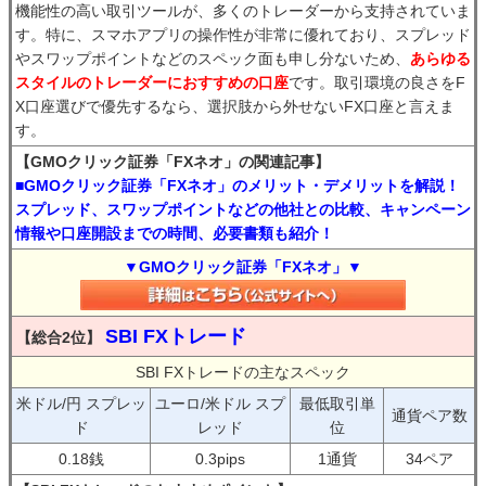
機能性の高い取引ツールが、多くのトレーダーから支持されていま
す。特に、スマホアプリの操作性が非常に優れており、スプレッド
やスワップポイントなどのスペック面も申し分ないため、
あらゆる
スタイルのトレーダーにおすすめの口座
です。取引環境の良さをF
X口座選びで優先するなら、選択肢から外せないFX口座と言えま
す。
【GMOクリック証券「FXネオ」の関連記事】
■GMOクリック証券「FXネオ」のメリット・デメリットを解説！
スプレッド、スワップポイントなどの他社との比較、キャンペーン
情報や口座開設までの時間、必要書類も紹介！
▼GMOクリック証券「FXネオ」▼
SBI FXトレード
【総合2位】
SBI FXトレードの主なスペック
米ドル/円 スプレッ
ユーロ/米ドル スプ
最低取引単
通貨ペア数
ド
レッド
位
0.18銭
0.3pips
1通貨
34ペア