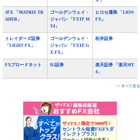
JFX 「MATRIX TR
ゴールデンウェイ・
ヒロセ通商 「LION
ADER」
ジャパン 「FXTF M
FX」
T4」
トレイダーズ証券
ゴールデンウェイ・
松井証券
「LIGHT FX」
ジャパン 「FXTF G
X-FX」
FXブロードネット
IG証券
楽天証券 「楽天MT
4」
>> すべて見る
ザイFX！限定で3000円！
セントラル短資FX[FXダ
イレクトプラス]
マーケット情報が充実！