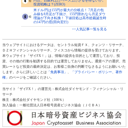
円台。日銀利上げペース上げざるを得ないか。
投資戦略は？(ZERO)
米ドル/円は155円が最大の分岐点！ 7月足の包
み線を8月足が下抜け、155円割れなら月足ダウ
理論が下向き転換！ 下値目処は高市総裁誕生時
の147円の窓(田向宏行)
>>人気記事一覧を見る
当ウェブサイトにおけるデータは、セントラル短資ＦＸ、クォンツ・リサーチ、
ＤＺＨフィナンシャルリサーチ、フィスコから情報の提供を受けております。
本ウェブサイト「ザイFX！」は、情報の提供を目的として運営しており、投
資、その他の行動を勧誘する目的では運営しておりません。通貨ペアの選択、売
買レートなど投資の最終決定は、お客様ご自身の判断でなさるようにお願いいた
します。さらに詳しいことは
「免責事項」
、
「プライバシー・ポリシー、著作
権」
のページをご確認ください。
当サイト「ザイFX！」の運営元：株式会社ダイヤモンド・フィナンシャル・リ
サーチ
株主：株式会社ダイヤモンド社（100％）
加入協会：一般社団法人日本暗号資産ビジネス協会（ＪＣＢＡ）