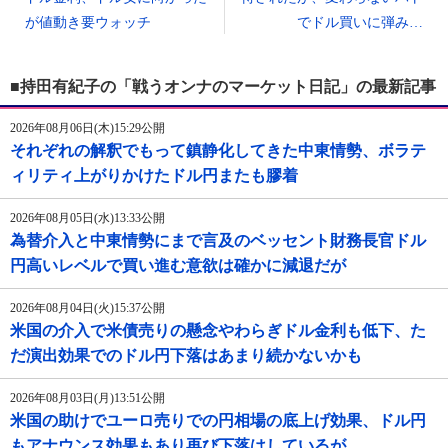
が値動き要ウォッチ
でドル買いに弾み…
■持田有紀子の「戦うオンナのマーケット日記」の最新記事
2026年08月06日(木)15:29公開
それぞれの解釈でもって鎮静化してきた中東情勢、ボラテ
ィリティ上がりかけたドル円またも膠着
2026年08月05日(水)13:33公開
為替介入と中東情勢にまで言及のベッセント財務長官ドル
円高いレベルで買い進む意欲は確かに減退だが
2026年08月04日(火)15:37公開
米国の介入で米債売りの懸念やわらぎドル金利も低下、た
だ演出効果でのドル円下落はあまり続かないかも
2026年08月03日(月)13:51公開
米国の助けでユーロ売りでの円相場の底上げ効果、ドル円
もアナウンス効果もあり再び下落はしているが