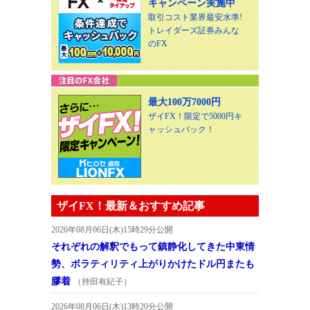
キャンペーン実施中
取引コスト業界最安水準!
トレイダーズ証券みんな
のFX
最大100万7000円
ザイFX！限定で5000円キ
ャッシュバック！
ザイFX！最新＆おすすめ記事
2026年08月06日(木)15時29分公開
それぞれの解釈でもって鎮静化してきた中東情
勢、ボラティリティ上がりかけたドル円またも
膠着
（持田有紀子）
2026年08月06日(木)13時20分公開