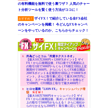
の有料機能を無料で使う裏ワザ？ 人気のチャー
ト分析ツールを賢く使う方法がココに！
ザイFX！で紹介している全FX会社
おすすめ！
のキャンペーンを掲載！ 今どんなFXキャンペ
ーンをやっているのか、こちらからチェック！
外為どっとコム「外貨ネクストネオ」
【最大101万2000円＋1200FXポイント】ザイ
FX！から口座開設後、FX口座で1万通貨以上
の取引1回で5000円+らくらくFX積立1回以上定
期買付で3000円。さらにらくらくFX積立開設
200FXポイント＆定期買付1回以上で1000FXポ
イント。さらに取引量に応じて最大100万円に
加え、スクール受講と理解度テスト合格など
で1000円、CFD開設と取引で最大4000円！
ヒロセ通商「LION FX」
キャッシュバック増
額
ＮＥＷ！
【最大100万7000円キャッシュバック】ザイ
FX！から口座開設後、英ポンド/円1万通貨以
上の取引で5000円がもらえる！ さらに他社か
らのりかえなら2000円！ 取引量に応じて最大