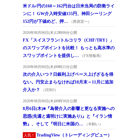
米ドル/円の160～162円台は日米当局の防衛ライ
ンに！ GW介入時安値155円、神田シーリング
152円が下値めど、押…
（西原宏一）
2026年08月06日(木)12時00分公開
FX「スイスフラン/トルコリラ（CHF/TRY）」
のスワップポイントを比較！ もっとも高水準の
スワップポイントを提供し…
（FX情報局）
2026年08月06日(木)09時21分公開
次の介入いつ？日銀利上げペース上げざるを得
ない。円安止まらなければ10月末～11月に追加
介入か？
（ZERO）
2026年08月06日(木)06時50分公開
8月6日(木)■『為替介入の影響と更なる実施への
思惑(先週と週明けに実施あり)』と『イラン情
勢』、そして『明日に米国の…
（羊飼い）
TradingView（トレーディングビュー）
人気！