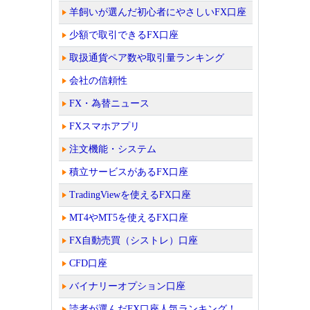
羊飼いが選んだ初心者にやさしいFX口座
少額で取引できるFX口座
取扱通貨ペア数や取引量ランキング
会社の信頼性
FX・為替ニュース
FXスマホアプリ
注文機能・システム
積立サービスがあるFX口座
TradingViewを使えるFX口座
MT4やMT5を使えるFX口座
FX自動売買（シストレ）口座
CFD口座
バイナリーオプション口座
読者が選んだFX口座人気ランキング！