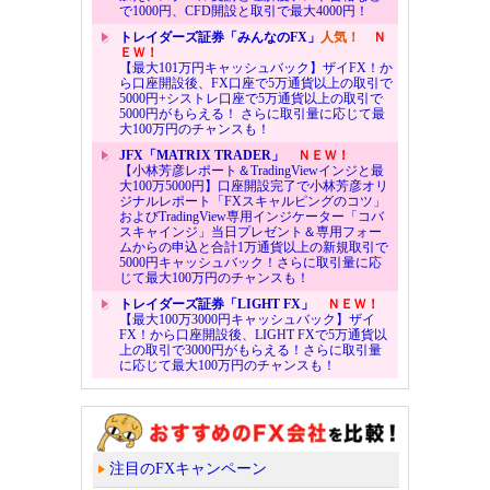
で1000円、CFD開設と取引で最大4000円！
トレイダーズ証券「みんなのFX」
人気！
Ｎ
ＥＷ！
【最大101万円キャッシュバック】ザイFX！か
ら口座開設後、FX口座で5万通貨以上の取引で
5000円+シストレ口座で5万通貨以上の取引で
5000円がもらえる！ さらに取引量に応じて最
大100万円のチャンスも！
JFX「MATRIX TRADER」
ＮＥＷ！
【小林芳彦レポート＆TradingViewインジと最
大100万5000円】口座開設完了で小林芳彦オリ
ジナルレポート「FXスキャルピングのコツ」
およびTradingView専用インジケーター「コバ
スキャインジ」当日プレゼント＆専用フォー
ムからの申込と合計1万通貨以上の新規取引で
5000円キャッシュバック！さらに取引量に応
じて最大100万円のチャンスも！
トレイダーズ証券「LIGHT FX」
ＮＥＷ！
【最大100万3000円キャッシュバック】ザイ
FX！から口座開設後、LIGHT FXで5万通貨以
上の取引で3000円がもらえる！さらに取引量
に応じて最大100万円のチャンスも！
注目のFXキャンペーン