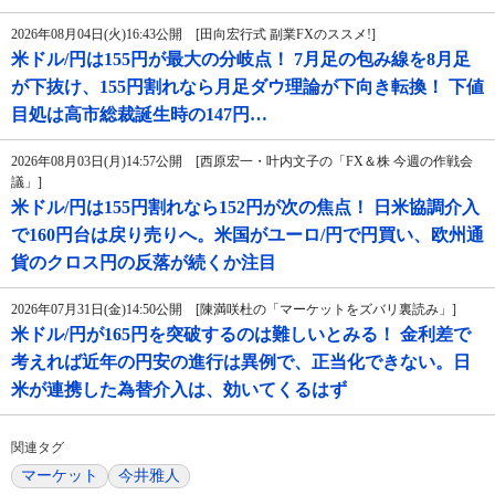
2026年08月04日(火)16:43公開 [田向宏行式 副業FXのススメ!]
米ドル/円は155円が最大の分岐点！ 7月足の包み線を8月足
が下抜け、155円割れなら月足ダウ理論が下向き転換！ 下値
目処は高市総裁誕生時の147円…
2026年08月03日(月)14:57公開 [西原宏一・叶内文子の「FX＆株 今週の作戦会
議」]
米ドル/円は155円割れなら152円が次の焦点！ 日米協調介入
で160円台は戻り売りへ。米国がユーロ/円で円買い、欧州通
貨のクロス円の反落が続くか注目
2026年07月31日(金)14:50公開 [陳満咲杜の「マーケットをズバリ裏読み」]
米ドル/円が165円を突破するのは難しいとみる！ 金利差で
考えれば近年の円安の進行は異例で、正当化できない。日
米が連携した為替介入は、効いてくるはず
関連タグ
マーケット
今井雅人