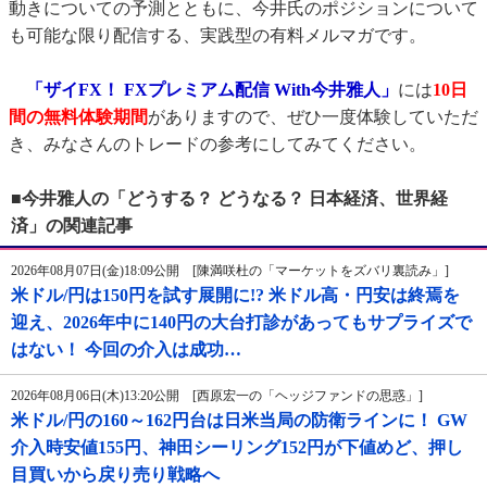
動きについての予測とともに、今井氏のポジションについて
も可能な限り配信する、実践型の有料メルマガです。
「ザイFX！ FXプレミアム配信 With今井雅人」
には
10日
間の無料体験期間
がありますので、ぜひ一度体験していただ
き、みなさんのトレードの参考にしてみてください。
■今井雅人の「どうする？ どうなる？ 日本経済、世界経
済」の関連記事
2026年08月07日(金)18:09公開 [陳満咲杜の「マーケットをズバリ裏読み」]
米ドル/円は150円を試す展開に!? 米ドル高・円安は終焉を
迎え、2026年中に140円の大台打診があってもサプライズで
はない！ 今回の介入は成功…
2026年08月06日(木)13:20公開 [西原宏一の「ヘッジファンドの思惑」]
米ドル/円の160～162円台は日米当局の防衛ラインに！ GW
介入時安値155円、神田シーリング152円が下値めど、押し
目買いから戻り売り戦略へ