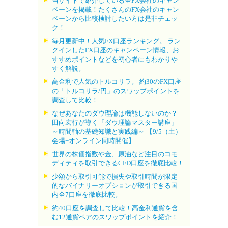
当サイトで紹介している全FX会社のキャン
ペーンを掲載！たくさんのFX会社のキャン
ペーンから比較検討したい方は是非チェッ
ク！
毎月更新中！人気FX口座ランキング。 ラン
クインしたFX口座のキャンペーン情報、お
すすめポイントなどを初心者にもわかりや
すく解説。
高金利で人気のトルコリラ。 約30のFX口座
の「トルコリラ/円」のスワップポイントを
調査して比較！
なぜあなたのダウ理論は機能しないのか？
田向宏行が導く「ダウ理論マスター講座」
～時間軸の基礎知識と実践編～ 【9/5（土）
会場+オンライン同時開催】
世界の株価指数や金、原油など注目のコモ
ディティを取引できるCFD口座を徹底比較！
少額から取引可能で損失や取引時間が限定
的なバイナリーオプションが取引できる国
内全7口座を徹底比較。
約40口座を調査して比較！高金利通貨を含
む12通貨ペアのスワップポイントを紹介！