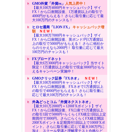
GMO外貨「外貨ex」
人気上昇中！
【最大100万4000円キャッシュバック】ザイ
FX！から口座開設後、1万通貨以上の取引で
4000円がもらえる！ さらに取引量に応じて最
大100万円のチャンスも！
ヒロセ通商「LION FX」
キャッシュバック増
額
ＮＥＷ！
【最大100万7000円キャッシュバック】ザイ
FX！から口座開設後、英ポンド/円1万通貨以
上の取引で5000円がもらえる！ さらに他社か
らのりかえなら2000円！ 取引量に応じて最大
100万円のチャンスも！
FXブロードネット
【最大6万3000円キャッシュバック】当サイト
限定！1万通貨以上の取引で現金3000円がもら
えるキャンペーン実施中！
GMOクリック証券「FXネオ」
ＮＥＷ！
【最大100万4000円キャッシュバック】ザイ
FX！から口座開設後、FXネオで1万通貨以上
の取引で4000円がもらえる！ さらに取引量に
応じて最大100万円のチャンスも！
外為どっとコム「外貨ネクストネオ」
【最大101万2000円＋1200FXポイント】ザイ
FX！から口座開設後、FX口座で1万通貨以上
の取引1回で5000円+らくらくFX積立1回以上定
期買付で3000円。さらにらくらくFX積立開設
200FXポイント＆定期買付1回以上で1000FXポ
イント。さらに取引量に応じて最大100万円に
加え、スクール受講と理解度テスト合格など