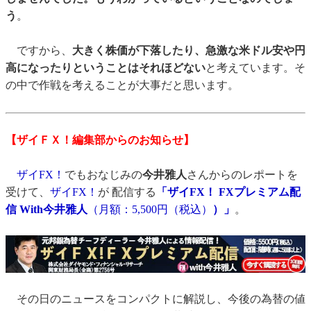
う
。
ですから、
大きく株価が下落したり、急激な米ドル安や円
高になったりということはそれほどない
と考えています。そ
の中で作戦を考えることが大事だと思います。
【ザイＦＸ！編集部からのお知らせ】
ザイFX！
でもおなじみの
今井雅人
さんからのレポートを
受けて、
ザイFX！
が 配信する
「ザイFX！ FXプレミアム配
信 With今井雅人
（月額：5,500円（税込）
）」
。
その日のニュースをコンパクトに解説し、今後の為替の値