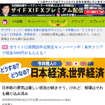
FX比較
キャンペーン
ランキング
スワップ
スプレッド
ザイFX！トップ
>
相場を見通す超強力FXコラム
>
今井雅人の「どうする？ どう
なる？ 日本経済、世界経済」
> 日米欧の景気は厳しい状況が続きそう。けれど、
相場はそれを織り込み済み
当サイト口座開設申込限定キャンペーン中！条件クリア
で現金3000円がもらえる！
日米欧の景気は厳しい状況が続きそう。
けれど、相場はそれ
を織り込み済み
2010年09月09日(木)15:07公開
[2010年09月09日(木)15:07更新]
今井雅人