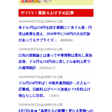
ザイFX！最新＆おすすめ記事
2026年08月07日(金)18時09分公開
米ドル/円は150円を試す展開に!? 米ドル高・円
安は終焉を迎え、2026年中に140円の大台打診
があってもサプライズ…
（陳満咲杜）
2026年08月07日(金)15時43分公開
口先の楽観論とは違って中東情勢は悪化し原油
反発、ドル円も158円台に戻しドル金利上昇で
の雇用統計
（持田有紀子）
2026年08月07日(金)09時11分公開
ドル円158円半ば！今晩米雇用統計→介入も一
応警戒。日銀利上げペース加速か？9月利上げ
地ならしに注目。
（ZERO）
2026年08月07日(金)06時45分公開
8月7日(金)■『為替介入の影響と更なる実施への