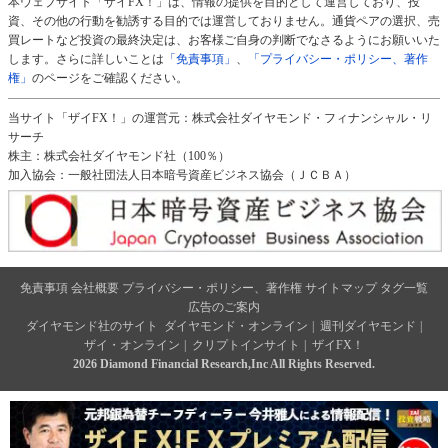
本ウェブサイト「ザイFX！」は、情報の提供を目的として運営しており、投
資、その他の行動を勧誘する目的では運営しておりません。通貨ペアの選択、売
買レートなど投資の最終決定は、お客様ご自身の判断でなさるようにお願いいた
します。さらに詳しいことは
「免責事項」
、
「プライバシー・ポリシー、著作
権」
のページをご確認ください。
当サイト「ザイFX！」の運営元：株式会社ダイヤモンド・フィナンシャル・リ
サーチ
株主：株式会社ダイヤモンド社（100％）
加入協会：一般社団法人日本暗号資産ビジネス協会（ＪＣＢＡ）
免責事項
会社概要
プライバシー・ポリシー、著作権
サイトマップ
タグ一覧
広告のご案内
ダイヤモンド社のサイト
ダイヤモンド・オンライン
|
週刊ダイヤモンド
|
ザイ・オンライン
|
クリプトインサイト
|
ザイFX！
2026 Diamond Financial Research,Inc All Rights Reserved.