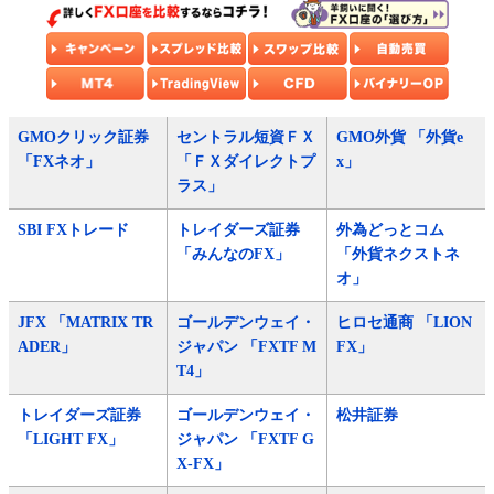
GMOクリック証券
セントラル短資ＦＸ
GMO外貨 「外貨e
「FXネオ」
「ＦＸダイレクトプ
x」
ラス」
SBI FXトレード
トレイダーズ証券
外為どっとコム
「みんなのFX」
「外貨ネクストネ
オ」
JFX 「MATRIX TR
ゴールデンウェイ・
ヒロセ通商 「LION
ADER」
ジャパン 「FXTF M
FX」
T4」
トレイダーズ証券
ゴールデンウェイ・
松井証券
「LIGHT FX」
ジャパン 「FXTF G
X-FX」