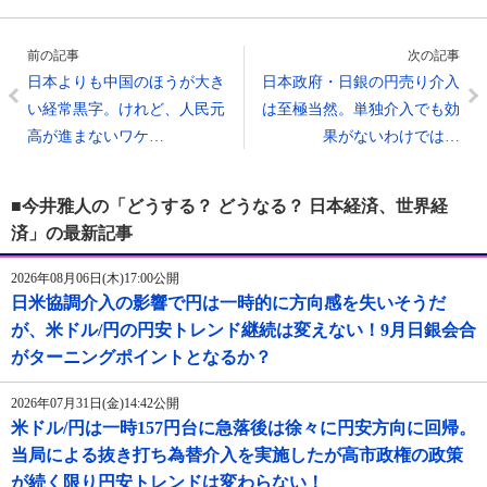
前の記事
次の記事
日本よりも中国のほうが大き
日本政府・日銀の円売り介入
い経常黒字。けれど、人民元
は至極当然。単独介入でも効
高が進まないワケ…
果がないわけでは…
■今井雅人の「どうする？ どうなる？ 日本経済、世界経
済」の最新記事
2026年08月06日(木)17:00公開
日米協調介入の影響で円は一時的に方向感を失いそうだ
が、米ドル/円の円安トレンド継続は変えない！9月日銀会合
がターニングポイントとなるか？
2026年07月31日(金)14:42公開
米ドル/円は一時157円台に急落後は徐々に円安方向に回帰。
当局による抜き打ち為替介入を実施したが高市政権の政策
が続く限り円安トレンドは変わらない！