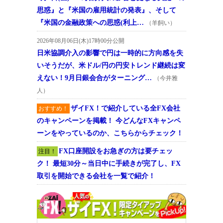
思惑』と『米国の雇用統計の発表』、そして
『米国の金融政策への思惑(利上…
（羊飼い）
2026年08月06日(木)17時00分公開
日米協調介入の影響で円は一時的に方向感を失
いそうだが、米ドル/円の円安トレンド継続は変
えない！9月日銀会合がターニング…
（今井雅
人）
ザイFX！で紹介している全FX会社
おすすめ！
のキャンペーンを掲載！ 今どんなFXキャンペ
ーンをやっているのか、こちらからチェック！
FX口座開設をお急ぎの方は要チェッ
注目！
ク！ 最短30分～当日中に手続きが完了し、FX
取引を開始できる会社を一覧で紹介！