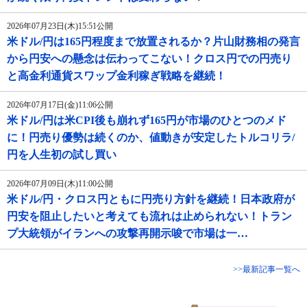
2026年07月23日(木)15:51公開
米ドル/円は165円程度まで放置されるか？片山財務相の発言
から円安への懸念は伝わってこない！クロス円での円売り
と高金利通貨スワップ金利稼ぎ戦略を継続！
2026年07月17日(金)11:06公開
米ドル/円は米CPI後も崩れず165円が市場のひとつのメド
に！円売り優勢は続くのか、値動きが安定したトルコリラ/
円を人生初の試し買い
2026年07月09日(木)11:00公開
米ドル/円・クロス円ともに円売り方針を継続！日本政府が
円安を阻止したいと考えても流れは止められない！トラン
プ大統領がイランへの攻撃再開示唆で市場は一…
>>最新記事一覧へ