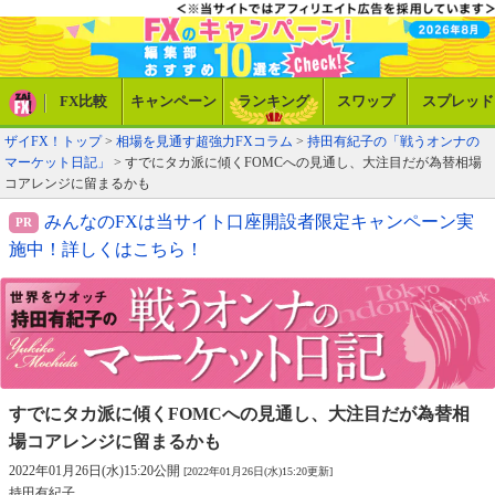
FX比較
キャンペーン
ランキング
スワップ
スプレッド
ザイFX！トップ
>
相場を見通す超強力FXコラム
>
持田有紀子の「戦うオンナの
マーケット日記」
> すでにタカ派に傾くFOMCへの見通し、大注目だが為替相場
コアレンジに留まるかも
みんなのFXは当サイト口座開設者限定キャンペーン実
施中！詳しくはこちら！
すでにタカ派に傾くFOMCへの見通し、
大注目だが為替相
場コアレンジに留まるかも
2022年01月26日(水)15:20公開
[2022年01月26日(水)15:20更新]
持田有紀子