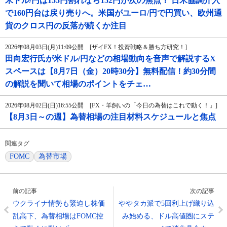
米ドル/円は155円割れなら152円が次の焦点！ 日米協調介入
で160円台は戻り売りへ。米国がユーロ/円で円買い、欧州通
貨のクロス円の反落が続くか注目
2026年08月03日(月)11:09公開 [ザイFX！投資戦略＆勝ち方研究！]
田向宏行氏が米ドル/円などの相場動向を音声で解説するX
スペースは【8月7日（金）20時30分】無料配信！約30分間
の解説を聞いて相場のポイントをチェ…
2026年08月02日(日)16:55公開 [FX・羊飼いの「今日の為替はこれで動く！」]
【8月3日～の週】為替相場の注目材料スケジュールと焦点
関連タグ
FOMC
為替市場
前の記事
次の記事
ウクライナ情勢も緊迫し株価
ややタカ派で5回利上げ織り込
乱高下、為替相場はFOMC控
み始める、ドル高値圏にステ