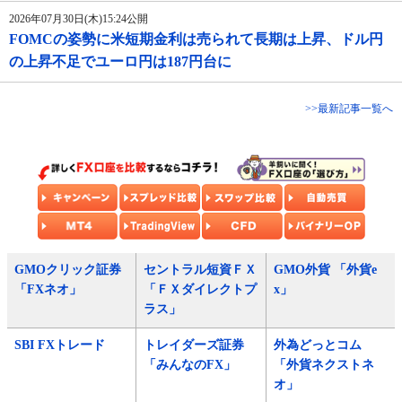
2026年07月30日(木)15:24公開
FOMCの姿勢に米短期金利は売られて長期は上昇、ドル円
の上昇不足でユーロ円は187円台に
>>最新記事一覧へ
GMOクリック証券
セントラル短資ＦＸ
GMO外貨 「外貨e
「FXネオ」
「ＦＸダイレクトプ
x」
ラス」
SBI FXトレード
トレイダーズ証券
外為どっとコム
「みんなのFX」
「外貨ネクストネ
オ」