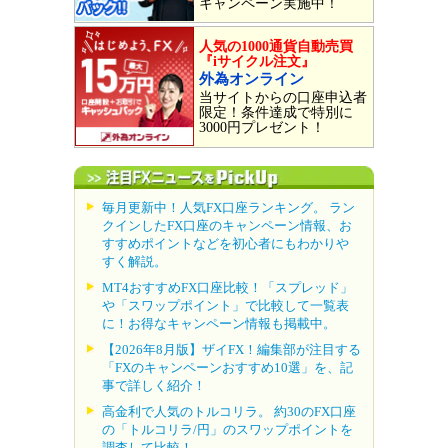
キャンペーン実施中！
人気の1000通貨自動売買
『iサイクル注文』
外為オンライン
当サイトからの口座申込者
限定！条件達成で特別に
3000円プレゼント！
毎月更新中！人気FX口座ランキング。 ラン
クインしたFX口座のキャンペーン情報、お
すすめポイントなどを初心者にもわかりや
すく解説。
MT4おすすめFX口座比較！「スプレッド」
や「スワップポイント」で比較して一覧表
に！お得なキャンペーン情報も掲載中。
【2026年8月版】ザイFX！編集部が注目する
「FXのキャンペーンおすすめ10選」を、記
事で詳しく紹介！
高金利で人気のトルコリラ。 約30のFX口座
の「トルコリラ/円」のスワップポイントを
調査して比較！