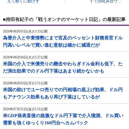
えて動くに動けず
イで消化具合ウ…
■持田有紀子の「戦うオンナのマーケット日記」の最新記事
2026年08月05日(水)13:33公開
為替介入と中東情勢にまで言及のベッセント財務長官ドル
円高いレベルで買い進む意欲は確かに減退だが
2026年08月04日(火)15:37公開
米国の介入で米債売りの懸念やわらぎドル金利も低下、た
だ演出効果でのドル円下落はあまり続かないかも
2026年08月03日(月)13:51公開
米国の助けでユーロ売りでの円相場の底上げ効果、ドル円
もアナウンス効果もあり再び下落はしているが
2026年07月31日(金)15:51公開
米GDP発表直後の急激なドル円下落で介入憶測、ドル買い
需要も強くゆっくり160円台へカムバック