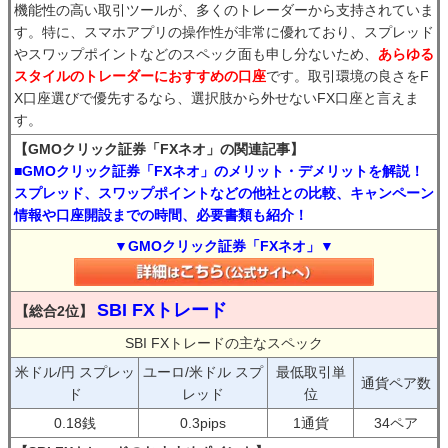
機能性の高い取引ツールが、多くのトレーダーから支持されていま
す。特に、スマホアプリの操作性が非常に優れており、スプレッド
やスワップポイントなどのスペック面も申し分ないため、
あらゆる
スタイルのトレーダーにおすすめの口座
です。取引環境の良さをF
X口座選びで優先するなら、選択肢から外せないFX口座と言えま
す。
【GMOクリック証券「FXネオ」の関連記事】
■GMOクリック証券「FXネオ」のメリット・デメリットを解説！
スプレッド、スワップポイントなどの他社との比較、キャンペーン
情報や口座開設までの時間、必要書類も紹介！
▼GMOクリック証券「FXネオ」▼
SBI FXトレード
【総合2位】
SBI FXトレードの主なスペック
米ドル/円 スプレッ
ユーロ/米ドル スプ
最低取引単
通貨ペア数
ド
レッド
位
0.18銭
0.3pips
1通貨
34ペア