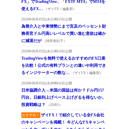
FX」でTradingView、「FXTF MT4」でMT4を
使えるFX…
（ザイFX！編集部）
2026年08月05日(水)13時33分公開
為替介入と中東情勢にまで言及のベッセント財
務長官ドル円高いレベルで買い進む意欲は確か
に減退だが
（持田有紀子）
2026年08月05日(水)13時10分公開
TradingViewを無料で使えるおすすめのFX口座
を比較！公式の有料プランとの違いや利用でき
るインジケーターの数な…
（ザイFX！編集部）
2026年08月05日(水)09時42分公開
日米協調介入→米国の国益は何か？ドル円157
円台。日銀利上げペース上げざるを得ないか。
投資戦略は？
（ZERO）
ザイFX！で紹介している全FX会社
おすすめ！
のキャンペーンを掲載！ 今どんなFXキャンペ