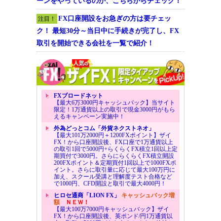
ーンをやっているのか、こちらからチェック！
FX口座開設をお急ぎの方は要チェッ
注目！
ク！ 最短30分～当日中に手続きが完了し、FX
取引を開始できる会社を一覧で紹介！
FXブロードネット
【最大6万3000円キャッシュバック】当サイト
限定！1万通貨以上の取引で現金3000円がもら
えるキャンペーン実施中！
外為どっとコム「外貨ネクストネオ」
【最大101万2000円＋1200FXポイント】ザイ
FX！から口座開設後、FX口座で1万通貨以上
の取引1回で5000円+らくらくFX積立1回以上定
期買付で3000円。さらにらくらくFX積立開設
200FXポイント＆定期買付1回以上で1000FXポ
イント。さらに取引量に応じて最大100万円に
加え、スクール受講と理解度テスト合格など
で1000円、CFD開設と取引で最大4000円！
ヒロセ通商「LION FX」
キャッシュバック増
額
ＮＥＷ！
【最大100万7000円キャッシュバック】ザイ
FX！から口座開設後、英ポンド/円1万通貨以