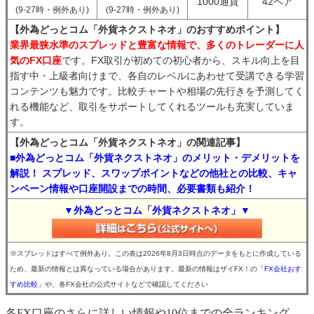
1000通貨
42ペア
(9-27時・例外あり)
(9-27時・例外あり)
【外為どっとコム「外貨ネクストネオ」のおすすめポイント】
業界最狭水準のスプレッドと豊富な情報で、多くのトレーダーに人
気のFX口座
です。FX取引が初めての初心者から、スキル向上を目
指す中・上級者向けまで、各自のレベルにあわせて受講できる学習
コンテンツも魅力です。比較チャートや相場の先行きを予測してく
れる機能など、取引をサポートしてくれるツールも充実していま
す。
【外為どっとコム「外貨ネクストネオ」の関連記事】
■外為どっとコム「外貨ネクストネオ」のメリット・デメリットを
解説！ スプレッド、スワップポイントなどの他社との比較、キャ
ンペーン情報や口座開設までの時間、必要書類も紹介！
▼外為どっとコム「外貨ネクストネオ」▼
※スプレッドはすべて例外あり。この表は2026年8月3日時点のデータをもとに作成している
ため、最新の情報とは異なっている場合があります。最新の情報はザイFX！の
「FX会社おす
すめ比較」
や、各FX会社の公式サイトなどで確認してください
各FX口座のさらに詳しい情報や10位までの全ランキング