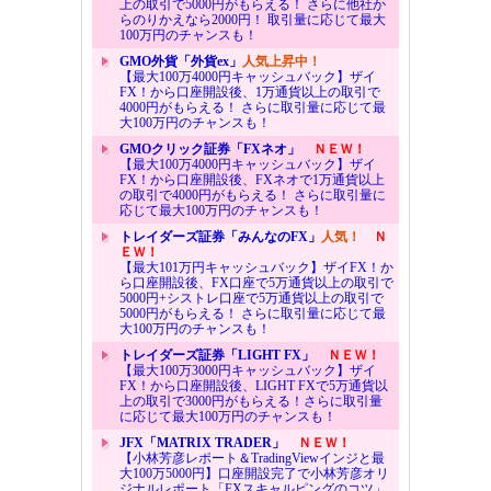
上の取引で5000円がもらえる！ さらに他社か
らのりかえなら2000円！ 取引量に応じて最大
100万円のチャンスも！
GMO外貨「外貨ex」
人気上昇中！
【最大100万4000円キャッシュバック】ザイ
FX！から口座開設後、1万通貨以上の取引で
4000円がもらえる！ さらに取引量に応じて最
大100万円のチャンスも！
GMOクリック証券「FXネオ」
ＮＥＷ！
【最大100万4000円キャッシュバック】ザイ
FX！から口座開設後、FXネオで1万通貨以上
の取引で4000円がもらえる！ さらに取引量に
応じて最大100万円のチャンスも！
トレイダーズ証券「みんなのFX」
人気！
Ｎ
ＥＷ！
【最大101万円キャッシュバック】ザイFX！か
ら口座開設後、FX口座で5万通貨以上の取引で
5000円+シストレ口座で5万通貨以上の取引で
5000円がもらえる！ さらに取引量に応じて最
大100万円のチャンスも！
トレイダーズ証券「LIGHT FX」
ＮＥＷ！
【最大100万3000円キャッシュバック】ザイ
FX！から口座開設後、LIGHT FXで5万通貨以
上の取引で3000円がもらえる！さらに取引量
に応じて最大100万円のチャンスも！
JFX「MATRIX TRADER」
ＮＥＷ！
【小林芳彦レポート＆TradingViewインジと最
大100万5000円】口座開設完了で小林芳彦オリ
ジナルレポート「FXスキャルピングのコツ」