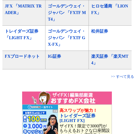
JFX 「MATRIX TR
ゴールデンウェイ・
ヒロセ通商 「LION
ADER」
ジャパン 「FXTF M
FX」
T4」
トレイダーズ証券
ゴールデンウェイ・
松井証券
「LIGHT FX」
ジャパン 「FXTF G
X-FX」
FXブロードネット
IG証券
楽天証券 「楽天MT
4」
>> すべて見る
高スワップが魅力！
トレイダーズ証券
[LIGHT FX]
ザイFX！限定で3000円が
もらえるおトクな口座開設