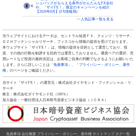
シュバックがもらえる条件がかんたんなFX会社
や、「ザイFX！」限定のキャンペーンを紹介
【2026年8月】(FX情報局)
>>人気記事一覧を見る
当ウェブサイトにおけるデータは、セントラル短資ＦＸ、クォンツ・リサーチ、
ＤＺＨフィナンシャルリサーチ、フィスコから情報の提供を受けております。
本ウェブサイト「ザイFX！」は、情報の提供を目的として運営しており、投
資、その他の行動を勧誘する目的では運営しておりません。通貨ペアの選択、売
買レートなど投資の最終決定は、お客様ご自身の判断でなさるようにお願いいた
します。さらに詳しいことは
「免責事項」
、
「プライバシー・ポリシー、著作
権」
のページをご確認ください。
当サイト「ザイFX！」の運営元：株式会社ダイヤモンド・フィナンシャル・リ
サーチ
株主：株式会社ダイヤモンド社（100％）
加入協会：一般社団法人日本暗号資産ビジネス協会（ＪＣＢＡ）
免責事項
会社概要
プライバシー・ポリシー、著作権
サイトマップ
タグ一覧