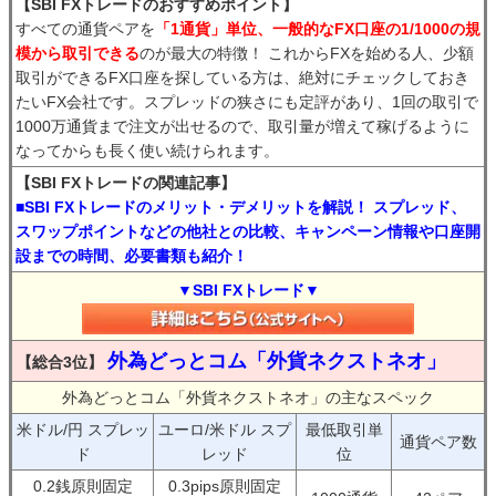
【SBI FXトレードのおすすめポイント】
すべての通貨ペアを
「1通貨」単位、一般的なFX口座の1/1000の規
模から取引できる
のが最大の特徴！ これからFXを始める人、少額
取引ができるFX口座を探している方は、絶対にチェックしておき
たいFX会社です。スプレッドの狭さにも定評があり、1回の取引で
1000万通貨まで注文が出せるので、取引量が増えて稼げるように
なってからも長く使い続けられます。
【SBI FXトレードの関連記事】
■SBI FXトレードのメリット・デメリットを解説！ スプレッド、
スワップポイントなどの他社との比較、キャンペーン情報や口座開
設までの時間、必要書類も紹介！
▼SBI FXトレード▼
外為どっとコム「外貨ネクストネオ」
【総合3位】
外為どっとコム「外貨ネクストネオ」の主なスペック
米ドル/円 スプレッ
ユーロ/米ドル スプ
最低取引単
通貨ペア数
ド
レッド
位
0.2銭原則固定
0.3pips原則固定