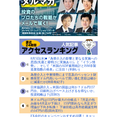
8月5日(水)■『為替介入の影響と更なる実施への
思惑(先週と週明けに実施あり)』と『イラン情
勢』、そして『米国のADP雇用統計とISM非製
造業指数の発表』に注目！(羊飼い)
為替介入と中東情勢にまで言及のベッセント財
務長官ドル円高いレベルで買い進む意欲は確か
に減退だが(持田有紀子)
日米協調介入→米国の国益は何か？ドル円157
円台。日銀利上げペース上げざるを得ないか。
投資戦略は？(ZERO)
米ドル/円は155円が最大の分岐点！ 7月足の包
み線を8月足が下抜け、155円割れなら月足ダウ
理論が下向き転換！ 下値目処は高市総裁誕生時
の147円の窓(田向宏行)
FX会社のキャンペーンおすすめ10選！ キャッ