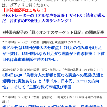
は、以下よりご覧ください。
【※関連記事はこちら！】
⇒
FXトレーダーのリアルな声を反映！ ザイFX！読者が選ん
だ「おすすめFX会社」人気ランキング！
■持田有紀子の「戦うオンナのマーケット日記」の関連記事
2026年08月04日(火)16:43公開 [田向宏行式 副業FXのススメ!]
米ドル/円は155円が最大の分岐点！ 7月足の包み線を8月足
が下抜け、155円割れなら月足ダウ理論が下向き転換！ 下値
目処は高市総裁誕生時の147円…
2026年08月04日(火)06:44公開 [FX・羊飼いの「今日の為替はこれで動く！」]
8月4日(火)■『為替介入の影響と更なる実施への思惑(先週と
週明けに実施あり)』と『米ドル、日本円、ユーロの方向
性』、そして『主要な株式市場及び米国…
2026年08月03日(月)14:57公開 [西原宏一・叶内文子の「FX＆株 今週の作戦会
議」]