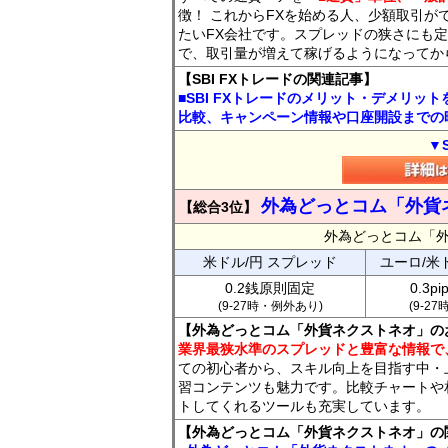
徴！ これからFXを始める人、少額取引が
たいFX会社です。スプレッドの狭さにも定
で、取引量が増えて稼げるようになってか
【SBI FXトレードの関連記事】
■SBI FXトレードのメリット・デメリッ
比較、キャンペーン情報や口座開設までの
▼
外為どっとコム「外貨
【総合3位】
外為どっとコム「
米ドル/円 スプレッド
ユーロ/米
0.2銭原則固定
0.3p
(9-27時・例外あり)
(9-2
【外為どっとコム「外貨ネクストネオ」の
業界最狭水準のスプレッドと豊富な情報で
ての初心者から、スキル向上を目指す中・
習コンテンツも魅力です。比較チャートや
トしてくれるツールも充実しています。
【外為どっとコム「外貨ネクストネオ」の