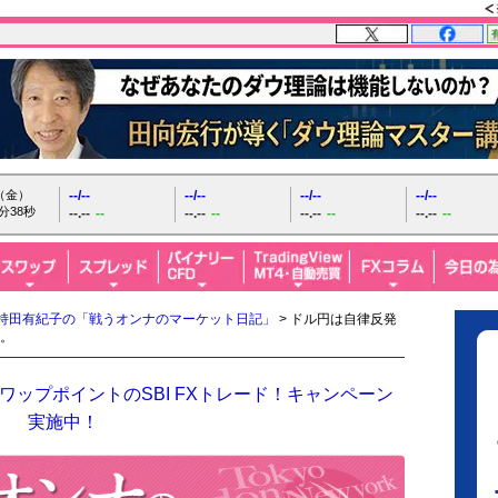
日（金）
--/--
--/--
--/--
--/--
分39秒
--.--
--
--.--
--
--.--
--
--.--
--
持田有紀子の「戦うオンナのマーケット日記」
> ドル円は自律反発
。
ップポイントのSBI FXトレード！キャンペーン
実施中！