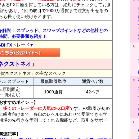
できるFX口座を探している方は、絶対にチェックしておき
評があり、1回の取引で1000万通貨まで注文が出せるの
らも長く使い続けられます。
トを解説！ スプレッド、スワップポイントなどの他社との
時間、必要書類も紹介！
SBI FXトレード▼
ネクストネオ」
外貨ネクストネオ」の主なスペック
ドル スプレッド
最低取引単位
通貨ペア数
ips原則固定
1000通貨
42ペア
7時・例外あり)
おすすめポイント】
、多くのトレーダーに人気のFX口座
です。FX取引が初め
上級者向けまで、各自のレベルにあわせて受講できる学
相場の先行きを予測してくれる機能など、取引をサポー
関連記事】