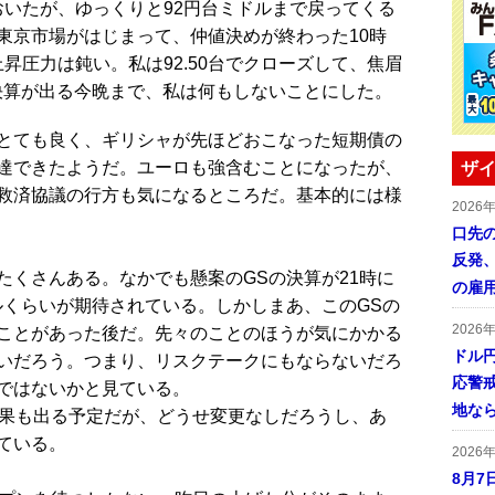
おいたが、ゆっくりと92円台ミドルまで戻ってくる
東京市場がはじまって、仲値決めが終わった10時
上昇圧力は鈍い。私は92.50台でクローズして、焦眉
決算が出る今晩まで、私は何もしないことにした。
とても良く、ギリシャが先ほどおこなった短期債の
達できたようだ。ユーロも強含むことになったが、
ザイ
救済協議の行方も気になるところだ。基本的には様
2026
口先
反発
くさんある。なかでも懸案のGSの決算が21時に
の雇
ドルくらいが期待されている。しかしまあ、このGSの
2026
ことがあった後だ。先々のことのほうが気にかかる
ドル
いだろう。つまり、リスクテークにもならないだろ
応警
ではないかと見ている。
地な
果も出る予定だが、どうせ変更なしだろうし、あ
ている。
2026
8月7