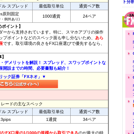
ト分
ドル スプレッド
最低取引単位
通貨ペア数
ips原則固定
1000通貨
24ペア
7時・例外あり)
めポイント】
ダーから支持されています。特に、スマホアプリの操作
ップポイントなどのスペック面も申し分ないため、
あら
座
です。取引環境の良さをFX口座選びで優先するなら、
事】
ト・デメリットを解説！ スプレッド、スワップポイントな
座開設までの時間、必要書類も紹介！
リック証券「FXネオ」▼
FXトレードの主なスペック
ドル スプレッド
最低取引単位
通貨ペア数
.3pips
1通貨
34ペア
なFX口座の1/1000の規模から取引できる
のが最大の特