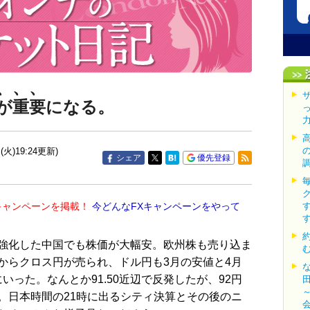
、、、
が重要になる。
(火)19:24更新)
シェア
優先登録
キャンペーンを掲載！
今どんなFXキャンペーンをやって
強化した中国でも株価が大幅安。欧州株も売り込ま
からクロス円が売られ、ドル円も3月の安値と4月
にいった。なんとか91.50近辺で反発したが、92円
。日本時間の21時に出るシティ決算とその後のニ