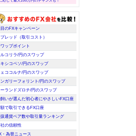
に応じて最大100万円のチャンスも！
注目のFXキャンペーン
スプレッド（取引コスト）
スワップポイント
トルコリラ/円のスワップ
メキシコペソ/円のスワップ
チェココルナ/円のスワップ
ハンガリーフォリント/円のスワップ
ポーランドズロチ/円のスワップ
羊飼いが選んだ初心者にやさしいFX口座
少額で取引できるFX口座
取扱通貨ペア数や取引量ランキング
会社の信頼性
X・為替ニュース