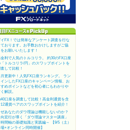
ザイFX！では簡単なアンケート調査を行な
っております。お手数おかけしますがご協
力をお願いいたします！
高金利で人気のトルコリラ。 約30のFX口座
の「トルコリラ/円」のスワップポイントを
調査して比較！
毎月更新中！人気FX口座ランキング。 ラン
クインしたFX口座のキャンペーン情報、お
すすめポイントなどを初心者にもわかりや
すく解説。
約40口座を調査して比較！高金利通貨を含
む12通貨ペアのスワップポイントを紹介！
なぜあなたのダウ理論は機能しないのか？
田向宏行が導く「ダウ理論マスター講座」
～時間軸の基礎知識と実践編～ 【9/5（土）
会場+オンライン同時開催】