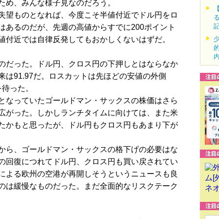
ため、みんな様子見なのだろう。
失望ものとなれば、今度こそ半値付近でドル円をロ
はあるのだが、先週の高値からすでに200ポイント
値付近では自律反発してもおかしくないはずだ。
のだった。ドル円、クロス円の下押しとはならなか
は91.97だ。ロスカットは先ほどの安値の外側
を待った。
となっていたゴールドマン・サックスの株価はさら
広がった。しかしランチタイムに向けては、また米
たかもと思ったが、ドル円もクロス円もあまり下が
から、ゴールドマン・サックスの格下げの必要はな
の回復につれてドル円、クロス円も買い戻されてい
による欧州の空港が再開しそうというニュースも良
のは緩慢なものだった。まだ全面的なリスクテーク