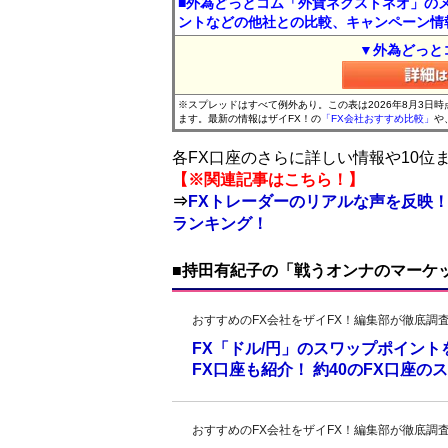
■外為どっとコム「外貨ネクストネオ」の
ントなどの他社との比較、キャンペーン情
▼外為どっと
※スプレッドはすべて例外あり。この表は2026年8月3日
ます。最新の情報はザイFX！の
「FX会社おすすめ比較」
や
各FX口座のさらに詳しい情報や10
【※関連記事はこちら！】
⇒
FXトレーダーのリアルな声を反映！
ランキング！
■持田有紀子の「戦うオンナのマーケ
おすすめのFX会社をザイFX！編集部が徹底調
FX「ドル/円」のスワップポイン
FX口座も紹介！ 約40のFX口座
おすすめのFX会社をザイFX！編集部が徹底調