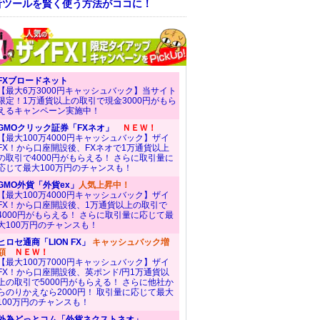
析ツールを賢く使う方法がココに！
FXブロードネット
【最大6万3000円キャッシュバック】当サイト
限定！1万通貨以上の取引で現金3000円がもら
えるキャンペーン実施中！
GMOクリック証券「FXネオ」
ＮＥＷ！
【最大100万4000円キャッシュバック】ザイ
FX！から口座開設後、FXネオで1万通貨以上
の取引で4000円がもらえる！ さらに取引量に
応じて最大100万円のチャンスも！
GMO外貨「外貨ex」
人気上昇中！
【最大100万4000円キャッシュバック】ザイ
FX！から口座開設後、1万通貨以上の取引で
4000円がもらえる！ さらに取引量に応じて最
大100万円のチャンスも！
ヒロセ通商「LION FX」
キャッシュバック増
額
ＮＥＷ！
【最大100万7000円キャッシュバック】ザイ
FX！から口座開設後、英ポンド/円1万通貨以
上の取引で5000円がもらえる！ さらに他社か
らのりかえなら2000円！ 取引量に応じて最大
100万円のチャンスも！
外為どっとコム「外貨ネクストネオ」