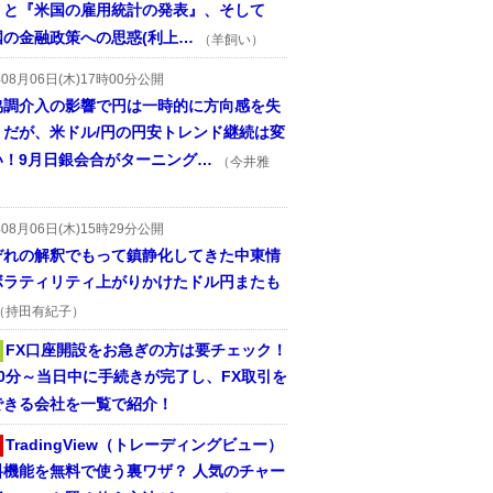
』と『米国の雇用統計の発表』、そして
国の金融政策への思惑(利上…
（羊飼い）
年08月06日(木)17時00分公開
協調介入の影響で円は一時的に方向感を失
うだが、米ドル/円の円安トレンド継続は変
い！9月日銀会合がターニング…
（今井雅
年08月06日(木)15時29分公開
ぞれの解釈でもって鎮静化してきた中東情
ボラティリティ上がりかけたドル円またも
（持田有紀子）
FX口座開設をお急ぎの方は要チェック！
30分～当日中に手続きが完了し、FX取引を
できる会社を一覧で紹介！
TradingView（トレーディングビュー）
料機能を無料で使う裏ワザ？ 人気のチャー