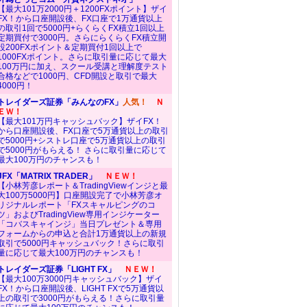
【最大101万2000円＋1200FXポイント】ザイ
FX！から口座開設後、FX口座で1万通貨以上
の取引1回で5000円+らくらくFX積立1回以上
定期買付で3000円。さらにらくらくFX積立開
設200FXポイント＆定期買付1回以上で
1000FXポイント。さらに取引量に応じて最大
100万円に加え、スクール受講と理解度テスト
合格などで1000円、CFD開設と取引で最大
4000円！
トレイダーズ証券「みんなのFX」
人気！
Ｎ
ＥＷ！
【最大101万円キャッシュバック】ザイFX！
から口座開設後、FX口座で5万通貨以上の取引
で5000円+シストレ口座で5万通貨以上の取引
で5000円がもらえる！ さらに取引量に応じて
最大100万円のチャンスも！
JFX「MATRIX TRADER」
ＮＥＷ！
【小林芳彦レポート＆TradingViewインジと最
大100万5000円】口座開設完了で小林芳彦オ
リジナルレポート「FXスキャルピングのコ
ツ」およびTradingView専用インジケーター
「コバスキャインジ」当日プレゼント＆専用
フォームからの申込と合計1万通貨以上の新規
取引で5000円キャッシュバック！さらに取引
量に応じて最大100万円のチャンスも！
トレイダーズ証券「LIGHT FX」
ＮＥＷ！
【最大100万3000円キャッシュバック】ザイ
FX！から口座開設後、LIGHT FXで5万通貨以
上の取引で3000円がもらえる！さらに取引量