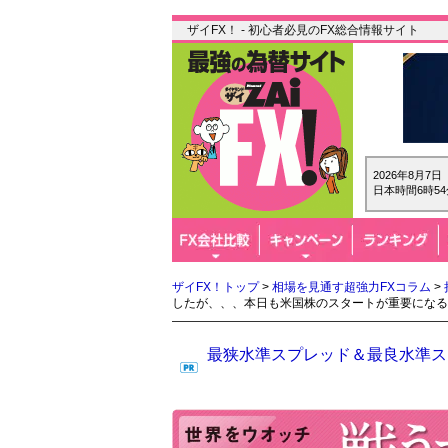
ザイFX！ - 初心者必見のFX総合情報サイト
2026年8月7
日本時間6時54
ザイFX！トップ
>
相場を見通す超強力FXコラム
>
したが、、、本日も米国株のスタートが重要になる
最狭水準スプレッド＆最良水準スワ