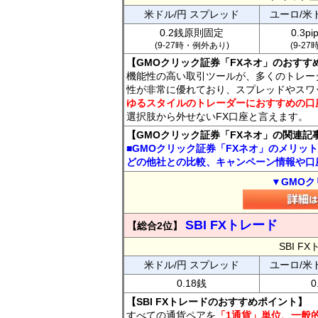
米ドル/円 スプレッド
ユーロ/米
0.2銭原則固定
0.3p
(9-27時・例外あり)
(9-2
【GMOクリック証券「FXネオ」のおすす
機能性の高い取引ツールが、多くのトレー
性が非常に優れており、スプレッドやスワ
ゆるスタイルのトレーダーにおすすめの口
選択肢から外せないFX口座と言えます。
【GMOクリック証券「FXネオ」の関連記
■GMOクリック証券「FXネオ」のメリッ
どの他社との比較、キャンペーン情報や口
▼GMOク
SBI FXトレード
【総合2位】
SBI 
米ドル/円 スプレッド
ユーロ/米
0.18銭
0
【SBI FXトレードのおすすめポイント】
すべての通貨ペアを
「1通貨」単位、一般的