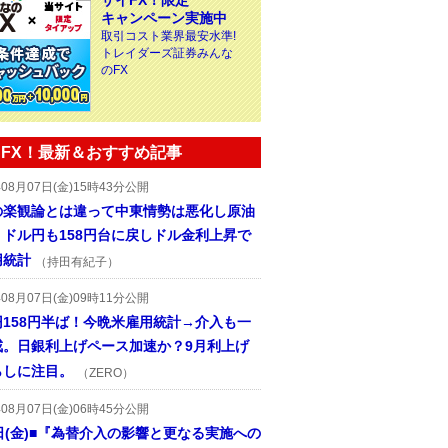
ザイFX！限定
キャンペーン実施中
取引コスト業界最安水準!
トレイダーズ証券みんな
のFX
FX！最新＆おすすめ記事
年08月07日(金)15時43分公開
の楽観論とは違って中東情勢は悪化し原油
、ドル円も158円台に戻しドル金利上昇で
用統計
（持田有紀子）
年08月07日(金)09時11分公開
円158円半ば！今晩米雇用統計→介入も一
戒。日銀利上げペース加速か？9月利上げ
らしに注目。
（ZERO）
年08月07日(金)06時45分公開
日(金)■『為替介入の影響と更なる実施への