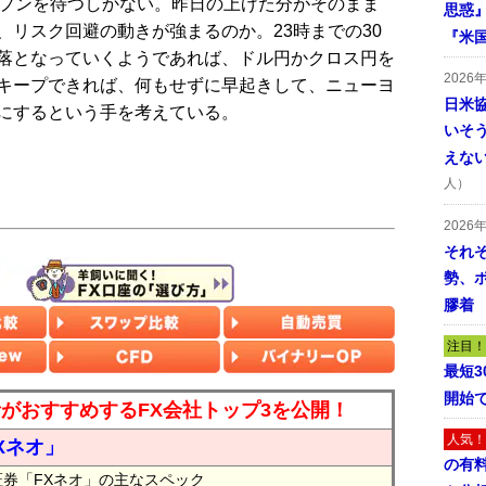
プンを待つしかない。昨日の上げた分がそのまま
思惑
リスク回避の動きが強まるのか。23時までの30
『米
落となっていくようであれば、ドル円かクロス円を
2026
キープできれば、何もせずに早起きして、ニューヨ
日米
にするという手を考えている。
いそ
えな
人）
2026
それ
勢、
膠着
注目！
最短
開始
読者がおすすめするFX会社トップ3を公開！
人気！
Xネオ」
の有
証券「FXネオ」の主なスペック