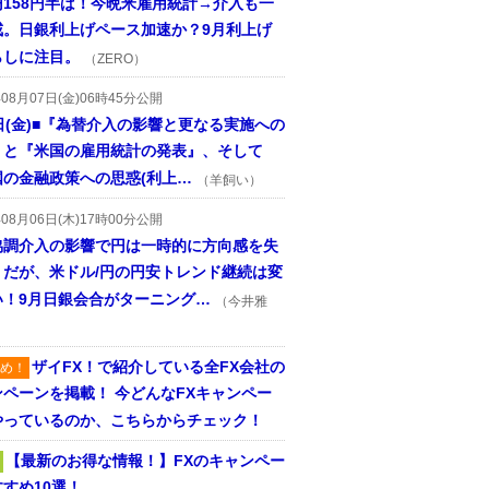
円158円半ば！今晩米雇用統計→介入も一
戒。日銀利上げペース加速か？9月利上げ
らしに注目。
（ZERO）
年08月07日(金)06時45分公開
日(金)■『為替介入の影響と更なる実施への
』と『米国の雇用統計の発表』、そして
国の金融政策への思惑(利上…
（羊飼い）
年08月06日(木)17時00分公開
協調介入の影響で円は一時的に方向感を失
うだが、米ドル/円の円安トレンド継続は変
い！9月日銀会合がターニング…
（今井雅
ザイFX！で紹介している全FX会社の
め！
ンペーンを掲載！ 今どんなFXキャンペー
やっているのか、こちらからチェック！
【最新のお得な情報！】FXのキャンペー
すめ10選！