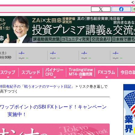
日（土）
--/--
--/--
--/--
--/--
9分31秒
--.--
--
--.--
--
--.--
--
--.--
--
持田有紀子の「戦うオンナのマーケット日記」
> リスク巻き返しで
高下つづく
ップポイントのSBI FXトレード！キャンペーン
実施中！