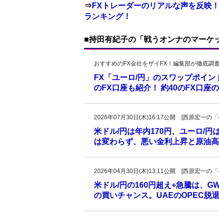
⇒
FXトレーダーのリアルな声を反映！
ランキング！
■持田有紀子の「戦うオンナのマーケ
おすすめのFX会社をザイFX！編集部が徹底調
FX「ユーロ/円」のスワップポイ
のFX口座も紹介！ 約40のFX口
2026年07月30日(木)16:17公開 [西原宏
米ドル/円は年内170円、ユーロ/円
は変わらず、悪い金利上昇と原油高、
2026年04月30日(木)13:11公開 [西原宏
米ドル/円の160円超え+急騰は、
の買いチャンス。UAEのOPEC