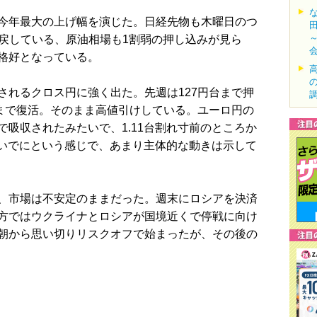
今年最大の上げ幅を演じた。日経先物も木曜日のつ
値を戻している、原油相場も1割弱の押し込みが見ら
格好となっている。
れるクロス円に強く出た。先週は127円台まで押
台まで復活。そのまま高値引けしている。ユーロ円の
吸収されたみたいで、1.11台割れ寸前のところか
ついでにという感じで、あまり主体的な動きは示して
、市場は不安定のままだった。週末にロシアを決済
方ではウクライナとロシアが国境近くで停戦に向け
朝から思い切りリスクオフで始まったが、その後の