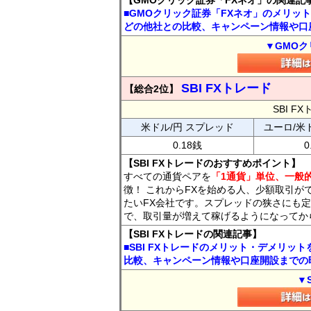
【GMOクリック証券「FXネオ」の関連記
■GMOクリック証券「FXネオ」のメリッ
どの他社との比較、キャンペーン情報や口
▼GMOク
SBI FXトレード
【総合2位】
SBI 
米ドル/円 スプレッド
ユーロ/米
0.18銭
0
【SBI FXトレードのおすすめポイント】
すべての通貨ペアを
「1通貨」単位、一般的
徴！ これからFXを始める人、少額取引が
たいFX会社です。スプレッドの狭さにも定
で、取引量が増えて稼げるようになってか
【SBI FXトレードの関連記事】
■SBI FXトレードのメリット・デメリッ
比較、キャンペーン情報や口座開設までの
▼