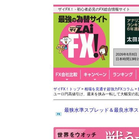
ザイFX！ - 初心者必見のFX総合情報サイト
2026年8月8
日本時間13時1
ザイFX！トップ
>
相場を見通す超強力FXコラム
>
ユーロ円高値引け、週末を挟み一転して大幅安の乱
最狭水準スプレッド＆最良水準スワ