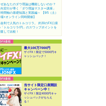
なぜあなたのダウ理論は機能しないのか？
田向宏行が導く「ダウ理論マスター講座」
～時間軸の基礎知識と実践編～ 【9/5（土）
会場+オンライン同時開催】
高金利で人気のトルコリラ。 約30のFX口座
の「トルコリラ/円」のスワップポイントを
調査して比較！
最大100万7000円
ザイFX！限定で5000円キ
ャッシュバック！
当サイト限定口座開設
キャンペーン中！
ザイFX！限定4000円キャ
ッシュバックがもらえ
る！