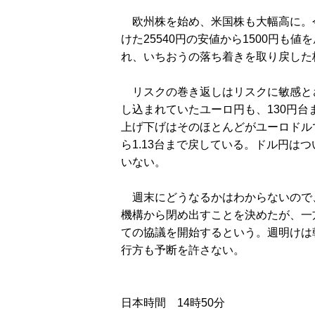
欧州株を始め、米国株も大幅高に。
けた25540円の安値から1500円も
れ、いちおうの落ち着きを取り戻した
リスクの巻き返しはリスクに敏感とさ
し込まれていたユーロ円も、130円
上げ下げはそのほとんどがユーロドルで
ら1.13台まで戻している。ドル円は
いない。
週末にどうなるかはわからないので
機構から閉め出すことを決めたが、一
ての協議を開始するという。週明けは
行方も予断を許さない。
日本時間 14時50分