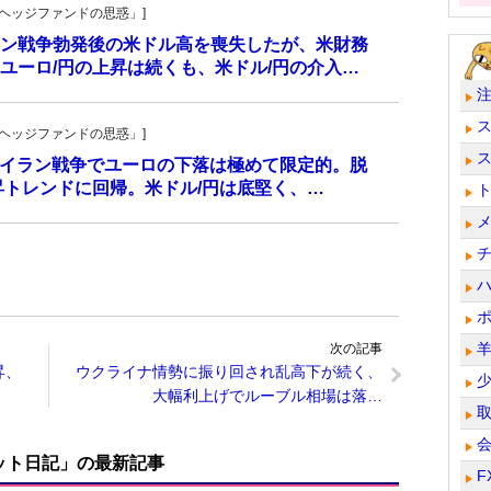
一の「ヘッジファンドの思惑」]
ン戦争勃発後の米ドル高を喪失したが、米財務
ユーロ/円の上昇は続くも、米ドル/円の介入…
一の「ヘッジファンドの思惑」]
！ イラン戦争でユーロの下落は極めて限定的。脱
昇トレンドに回帰。米ドル/円は底堅く、…
次の記事
昇、
ウクライナ情勢に振り回され乱高下が続く、
大幅利上げでルーブル相場は落…
ット日記」の最新記事
F