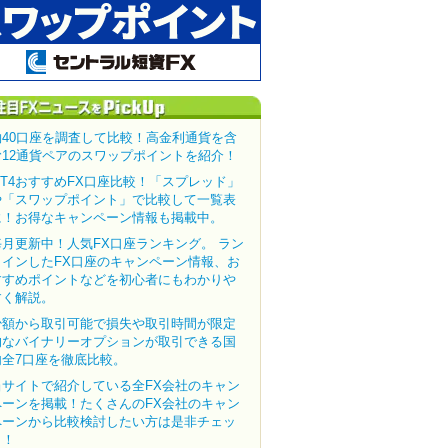
約40口座を調査して比較！高金利通貨を含
む12通貨ペアのスワップポイントを紹介！
MT4おすすめFX口座比較！「スプレッド」
や「スワップポイント」で比較して一覧表
に！お得なキャンペーン情報も掲載中。
毎月更新中！人気FX口座ランキング。 ラン
クインしたFX口座のキャンペーン情報、お
すすめポイントなどを初心者にもわかりや
すく解説。
少額から取引可能で損失や取引時間が限定
的なバイナリーオプションが取引できる国
内全7口座を徹底比較。
当サイトで紹介している全FX会社のキャン
ペーンを掲載！たくさんのFX会社のキャン
ペーンから比較検討したい方は是非チェッ
ク！