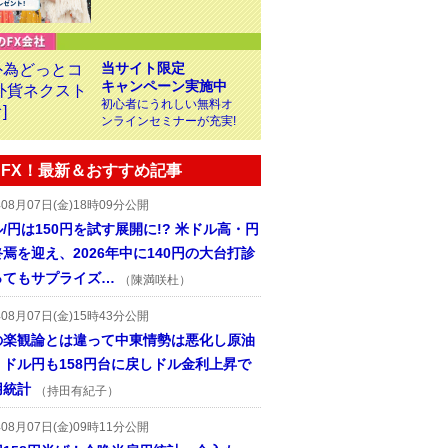
当サイト限定
キャンペーン実施中
初心者にうれしい無料オ
ンラインセミナーが充実!
FX！最新＆おすすめ記事
年08月07日(金)18時09分公開
/円は150円を試す展開に!? 米ドル高・円
焉を迎え、2026年中に140円の大台打診
ってもサプライズ…
（陳満咲杜）
年08月07日(金)15時43分公開
の楽観論とは違って中東情勢は悪化し原油
、ドル円も158円台に戻しドル金利上昇で
用統計
（持田有紀子）
年08月07日(金)09時11分公開