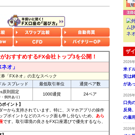
ザイ
読者がおすすめするFX会社トップ3を公開！
2026
Xネオ」
米ドル
証券「FXネオ」の主なスペック
安は終
ドル スプレッド
最低取引単位
通貨ペア数
があ
ips原則固定
1000通貨
24ペア
2026
7時・例外あり)
口先
めポイント】
反発
ダーから支持されています。特に、スマホアプリの操作
ップポイントなどのスペック面も申し分ないため、
あら
の雇
座
です。取引環境の良さをFX口座選びで優先するなら、
2026