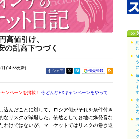
円高値引け、
安の乱高下つづく
(月)14:55更新)
シェア
優先登録
キャンペーンを掲載！
今どんなFXキャンペーンをやって
し込んだことに対して、ロシア側がそれを条件付き
的なリスクが減退した。依然として各地に爆発音な
たわけではないが、マーケットではリスクの巻き返