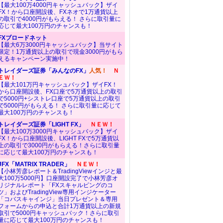
【最大100万4000円キャッシュバック】ザイ
FX！から口座開設後、FXネオで1万通貨以上
の取引で4000円がもらえる！ さらに取引量に
応じて最大100万円のチャンスも！
FXブロードネット
【最大6万3000円キャッシュバック】当サイト
限定！1万通貨以上の取引で現金3000円がもら
えるキャンペーン実施中！
トレイダーズ証券「みんなのFX」
人気！
Ｎ
ＥＷ！
【最大101万円キャッシュバック】ザイFX！
から口座開設後、FX口座で5万通貨以上の取引
で5000円+シストレ口座で5万通貨以上の取引
で5000円がもらえる！ さらに取引量に応じて
最大100万円のチャンスも！
トレイダーズ証券「LIGHT FX」
ＮＥＷ！
【最大100万3000円キャッシュバック】ザイ
FX！から口座開設後、LIGHT FXで5万通貨以
上の取引で3000円がもらえる！さらに取引量
に応じて最大100万円のチャンスも！
JFX「MATRIX TRADER」
ＮＥＷ！
【小林芳彦レポート＆TradingViewインジと最
大100万5000円】口座開設完了で小林芳彦オ
リジナルレポート「FXスキャルピングのコ
ツ」およびTradingView専用インジケーター
「コバスキャインジ」当日プレゼント＆専用
フォームからの申込と合計1万通貨以上の新規
取引で5000円キャッシュバック！さらに取引
量に応じて最大100万円のチャンスも！