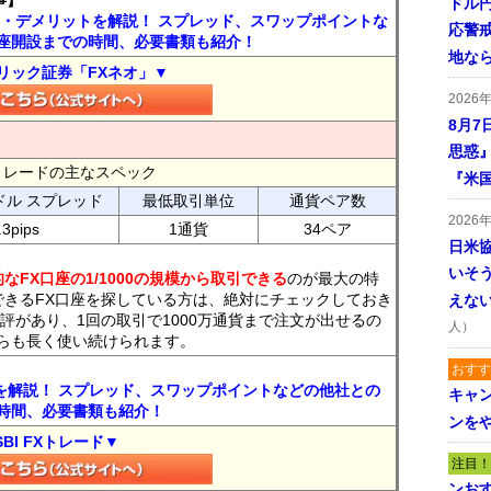
事】
ドル
ト・デメリットを解説！ スプレッド、スワップポイントな
応警
座開設までの時間、必要書類も紹介！
地な
リック証券「FXネオ」▼
2026
8月7
思惑
FXトレードの主なスペック
『米
ドル スプレッド
最低取引単位
通貨ペア数
2026
.3pips
1通貨
34ペア
日米
いそ
なFX口座の1/1000の規模から取引できる
のが最大の特
できるFX口座を探している方は、絶対にチェックしておき
えな
評があり、1回の取引で1000万通貨まで注文が出せるの
人）
らも長く使い続けられます。
おすす
トを解説！ スプレッド、スワップポイントなどの他社との
キャ
時間、必要書類も紹介！
ンを
SBI FXトレード▼
注目！
ンおす