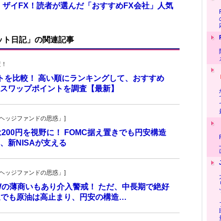
 ザイFX！読者が選んだ「おすすめFX会社」人気
ット日記」の関連記事
査！
ントを比較！ 高い順にランキングして、おすすめ
座のスワップポイントを調査【最新】
一の「ヘッジファンドの思惑」]
は200円を視野に！ FOMC据え置きでも円安構造
新NISAが支える
一の「ヘッジファンドの思惑」]
GWの薄商いもあり介入警戒！ ただ、中長期で絶好
脱退でも原油は高止まり、円安の構造…