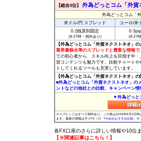
外為どっとコム「外貨
【総合3位】
外為どっとコム「
米ドル/円 スプレッド
ユーロ/米
0.2銭原則固定
0.3p
(9-27時・例外あり)
(9-2
【外為どっとコム「外貨ネクストネオ」の
業界最狭水準のスプレッドと豊富な情報で
ての初心者から、スキル向上を目指す中・
習コンテンツも魅力です。比較チャートや
トしてくれるツールも充実しています。
【外為どっとコム「外貨ネクストネオ」の
■外為どっとコム「外貨ネクストネオ」の
ントなどの他社との比較、キャンペーン情
▼外為どっと
※スプレッドはすべて例外あり。この表は2026年8月3日
ます。最新の情報はザイFX！の
「FX会社おすすめ比較」
や
各FX口座のさらに詳しい情報や10
【※関連記事はこちら！】