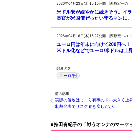
2026年04月23日(木)15:10公開 [西原宏
米ドル安が緩やかに続きそう。イラ
長官が米国債ぜったい守るマンに。
2026年04月16日(木)15:27公開 [西原宏
ユーロ円は年末に向けて200円へ
米ドル化などでユーロ/米ドルは上
関連タグ
ユーロ/円
前の記事
実際の侵攻はじまり有事のドル大きく上
制裁発表でリスク巻き戻しだが…
■持田有紀子の「戦うオンナのマーケ