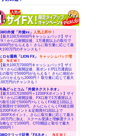
GMO外貨「外貨ex」
人気上昇中！
【最大100万4000円キャッシュバック】ザイ
FX！から口座開設後、1万通貨以上の取引で
4000円がもらえる！ さらに取引量に応じて最
大100万円のチャンスも！
ヒロセ通商「LION FX」
キャッシュバック増
額
ＮＥＷ！
【最大100万7000円キャッシュバック】ザイ
FX！から口座開設後、英ポンド/円1万通貨以
上の取引で5000円がもらえる！ さらに他社か
らのりかえなら2000円！ 取引量に応じて最大
100万円のチャンスも！
外為どっとコム「外貨ネクストネオ」
【最大101万2000円＋1200FXポイント】ザイ
FX！から口座開設後、FX口座で1万通貨以上
の取引1回で5000円+らくらくFX積立1回以上
定期買付で3000円。さらにらくらくFX積立開
設200FXポイント＆定期買付1回以上で
1000FXポイント。さらに取引量に応じて最大
100万円に加え、スクール受講と理解度テスト
合格などで1000円、CFD開設と取引で最大
4000円！
GMOクリック証券「FXネオ」
ＮＥＷ！