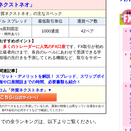
ネクストネオ」
外貨ネクストネオ」の主なスペック
ドル スプレッド
最低取引単位
通貨ペア数
ips原則固定
1000通貨
42ペア
7時・例外あり)
おすすめポイント】
、多くのトレーダーに人気のFX口座
です。FX取引が初め
上級者向けまで、各自のレベルにあわせて受講できる学
相場の先行きを予測してくれる機能など、取引をサポー
関連記事】
メリット・デメリットを解説！ スプレッド、スワップポイ
報や口座開設までの時間、必要書類も紹介！
コム「外貨ネクストネオ」▼
時点のデータをもとに作成しているため、最新の情報とは異なっている場合があり
、各FX会社の公式サイトなどで確認してください
位までの全ランキングは、以下よりご覧ください。