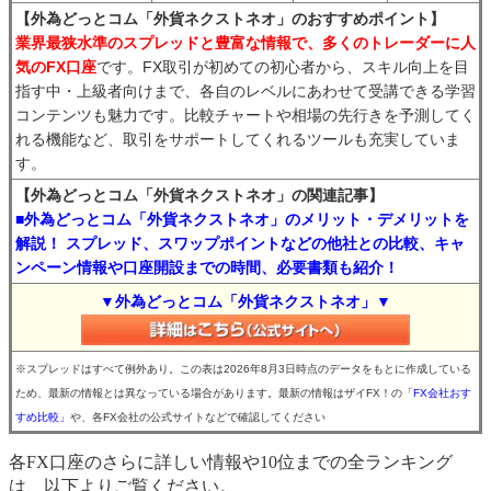
【外為どっとコム「外貨ネクストネオ」のおすすめポイント】
業界最狭水準のスプレッドと豊富な情報で、多くのトレーダーに人
気のFX口座
です。FX取引が初めての初心者から、スキル向上を目
指す中・上級者向けまで、各自のレベルにあわせて受講できる学習
コンテンツも魅力です。比較チャートや相場の先行きを予測してく
れる機能など、取引をサポートしてくれるツールも充実していま
す。
【外為どっとコム「外貨ネクストネオ」の関連記事】
■外為どっとコム「外貨ネクストネオ」のメリット・デメリットを
解説！ スプレッド、スワップポイントなどの他社との比較、キャ
ンペーン情報や口座開設までの時間、必要書類も紹介！
▼外為どっとコム「外貨ネクストネオ」▼
※スプレッドはすべて例外あり。この表は2026年8月3日時点のデータをもとに作成している
ため、最新の情報とは異なっている場合があります。最新の情報はザイFX！の
「FX会社おす
すめ比較」
や、各FX会社の公式サイトなどで確認してください
各FX口座のさらに詳しい情報や10位までの全ランキング
は、以下よりご覧ください。