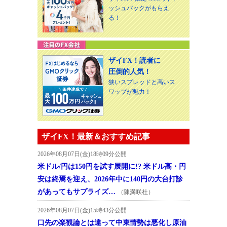
ッシュバックがもらえ
る！
ザイFX！読者に
圧倒的人気！
狭いスプレッドと高いス
ワップが魅力！
ザイFX！最新＆おすすめ記事
2026年08月07日(金)18時09分公開
米ドル/円は150円を試す展開に!? 米ドル高・円
安は終焉を迎え、2026年中に140円の大台打診
があってもサプライズ…
（陳満咲杜）
2026年08月07日(金)15時43分公開
口先の楽観論とは違って中東情勢は悪化し原油