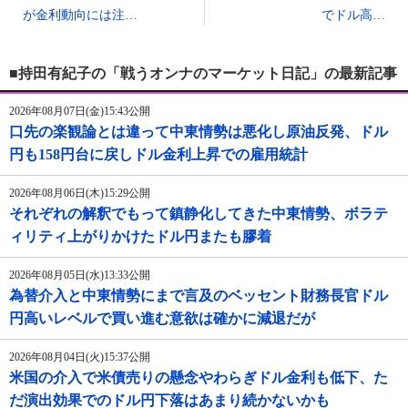
が金利動向には注…
でドル高…
■持田有紀子の「戦うオンナのマーケット日記」の最新記事
2026年08月07日(金)15:43公開
口先の楽観論とは違って中東情勢は悪化し原油反発、ドル
円も158円台に戻しドル金利上昇での雇用統計
2026年08月06日(木)15:29公開
それぞれの解釈でもって鎮静化してきた中東情勢、ボラテ
ィリティ上がりかけたドル円またも膠着
2026年08月05日(水)13:33公開
為替介入と中東情勢にまで言及のベッセント財務長官ドル
円高いレベルで買い進む意欲は確かに減退だが
2026年08月04日(火)15:37公開
米国の介入で米債売りの懸念やわらぎドル金利も低下、た
だ演出効果でのドル円下落はあまり続かないかも