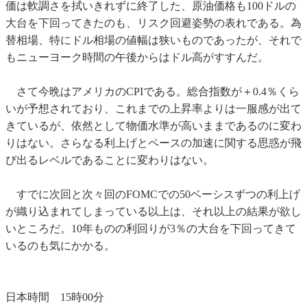
価は軟調さを拭いきれずに終了した、原油価格も100ドルの
大台を下回ってきたのも、リスク回避姿勢の表れである。為
替相場、特にドル相場の値幅は狭いものであったが、それで
もニューヨーク時間の午後からはドル高がすすんだ。
さて今晩はアメリカのCPIである。総合指数が＋0.4％くら
いが予想されており、これまでの上昇率よりは一服感が出て
きているが、依然として物価水準が高いままであるのに変わ
りはない。さらなる利上げとペースの加速に関する思惑が飛
び出るレベルであることに変わりはない。
すでに次回と次々回のFOMCでの50ベーシスずつの利上げ
が織り込まれてしまっている以上は、それ以上の結果が欲し
いところだ。10年ものの利回りが3％の大台を下回ってきて
いるのも気にかかる。
日本時間 15時00分