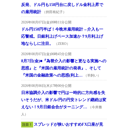
反発、ドル円も158円台に戻しドル金利上昇で
の雇用統計
（持田有紀子）
2026年08月07日(金)09時11分公開
ドル円158円半ば！今晩米雇用統計→介入も一
応警戒。日銀利上げペース加速か？9月利上げ
地ならしに注目。
（ZERO）
2026年08月07日(金)06時45分公開
8月7日(金)■『為替介入の影響と更なる実施への
思惑』と『米国の雇用統計の発表』、そして
『米国の金融政策への思惑(利上…
（羊飼い）
2026年08月06日(木)17時00分公開
日米協調介入の影響で円は一時的に方向感を失
いそうだが、米ドル/円の円安トレンド継続は変
えない！9月日銀会合がターニング…
（今井雅
人）
スプレッドが狭いおすすめFX口座が見
注目！