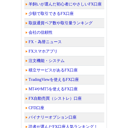
羊飼いが選んだ初心者にやさしいFX口座
少額で取引できるFX口座
取扱通貨ペア数や取引量ランキング
会社の信頼性
FX・為替ニュース
FXスマホアプリ
注文機能・システム
積立サービスがあるFX口座
TradingViewを使えるFX口座
MT4やMT5を使えるFX口座
FX自動売買（シストレ）口座
CFD口座
バイナリーオプション口座
読者が選んだFX口座人気ランキング！