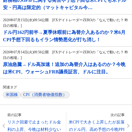
財務相のGPIFに関する発言や予想下回る米CPIでも米ドル
安・円高は限定的（マットキャピタル今…
2026年07月15日(水)09:54公開 [FXデイトレーダーZEROの「なんで動いた？ 昨
日の相場」]
ドル円162円前半→夏季休暇前に為替介入あるのか？米6月
CPI予想下回るもイラン情勢悪化が打ち消し！
2026年07月14日(火)09:56公開 [FXデイトレーダーZEROの「なんで動いた？ 昨
日の相場」]
原油急騰→ドル高加速！追加の為替介入はあるのか？今晩
は米CPI、ウォーシュFRB議長証言、ドルに注目。
関連タグ
米国株
CPI（消費者物価指数）
前の記事
次の記事
リスク回避で止まったドル金
米CPIで大きく上昇したが反落
利の上昇、今晩は材料少ない
のドル円、高め予想の今晩PPI