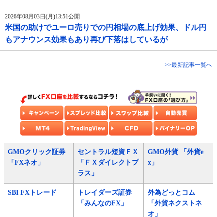
2026年08月03日(月)13:51公開
米国の助けでユーロ売りでの円相場の底上げ効果、ドル円
もアナウンス効果もあり再び下落はしているが
>>最新記事一覧へ
GMOクリック証券
セントラル短資ＦＸ
GMO外貨 「外貨e
「FXネオ」
「ＦＸダイレクトプ
x」
ラス」
SBI FXトレード
トレイダーズ証券
外為どっとコム
「みんなのFX」
「外貨ネクストネ
オ」