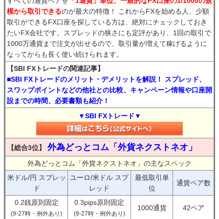
すべての通貨ペアを
「1通貨」単位、一般的なFX口座の1/1000の規
模から取引できる
のが最大の特徴！ これからFXを始める人、少額
取引ができるFX口座を探している方は、絶対にチェックしておき
たいFX会社です。スプレッドの狭さにも定評があり、1回の取引で
1000万通貨まで注文が出せるので、取引量が増えて稼げるように
なってからも長く使い続けられます。
【SBI FXトレードの関連記事】
■SBI FXトレードのメリット・デメリットを解説！ スプレッド、
スワップポイントなどの他社との比較、キャンペーン情報や口座開
設までの時間、必要書類も紹介！
▼SBI FXトレード▼
外為どっとコム「外貨ネクストネオ」
【総合3位】
外為どっとコム「外貨ネクストネオ」の主なスペック
米ドル/円 スプレッ
ユーロ/米ドル スプ
最低取引単
通貨ペア数
ド
レッド
位
0.2銭原則固定
0.3pips原則固定
1000通貨
42ペア
(9-27時・例外あり)
(9-27時・例外あり)