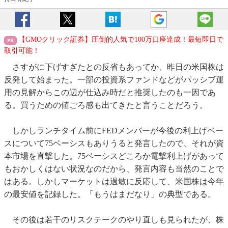
【GMOクリック証券】圧倒的人気で100万口座達成！最短即日で
取引可能！
さすがに下げすぎたとの反省もあってか、昨日の米国株は
反発して始まった。一部の投資系ファンドなどがパッシブ運
用の見解からこの辺が仕込み時だと推奨したのも一因であ
る。買うための値ごろ感も出てきたと言うことだろう。
しかしランチタイム前にFEDメンバーが今後の利上げペー
スについて75ベーシスもありうると発言したので、それが資
本市場を直撃した。75ベーシスどころか電撃利上げがあって
もおかしくはない状況なのだから、発言内容も当然のことで
はある。しかしマーケットは過敏に反応して、米国株は今年
の最安値を記録した。「もうはまだなり」の典型である。
その後は若干のリスクテークのやり直しも見られたが、株