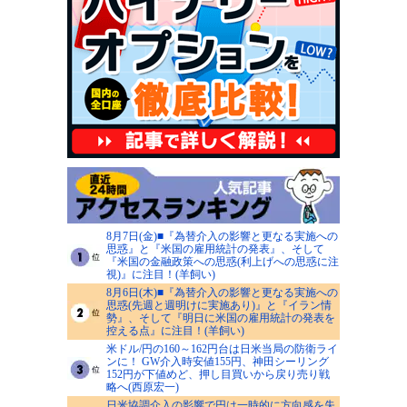
8月7日(金)■『為替介入の影響と更なる実施への
思惑』と『米国の雇用統計の発表』、そして
『米国の金融政策への思惑(利上げへの思惑に注
視)』に注目！(羊飼い)
8月6日(木)■『為替介入の影響と更なる実施への
思惑(先週と週明けに実施あり)』と『イラン情
勢』、そして『明日に米国の雇用統計の発表を
控える点』に注目！(羊飼い)
米ドル/円の160～162円台は日米当局の防衛ライ
ンに！ GW介入時安値155円、神田シーリング
152円が下値めど、押し目買いから戻り売り戦
略へ(西原宏一)
日米協調介入の影響で円は一時的に方向感を失