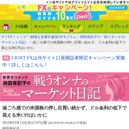
FX比較
キャンペーン
ランキング
スワップ
スプレッド
ザイFX！トップ
>
相場を見通す超強力FXコラム
>
持田有紀子の「戦うオンナの
マーケット日記」
> 値ごろ感での米国株の押し目買い続かず、ドル金利の低下で
迎える米CPIはいかに
LIGHT FXは当サイト口座開設者限定キャンペーン実施
中！詳しくはこちら！
値ごろ感での米国株の押し目買い続かず、
ドル金利の低下で
迎える米CPIはいかに
2022年05月11日(水)15:07公開
[2022年05月11日(水)15:07更新]
持田有紀子