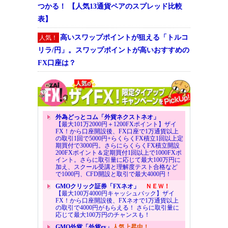
つかる！ 【人気13通貨ペアのスプレッド比較
表】
高いスワップポイントが狙える「トルコ
人気！
リラ/円」。スワップポイントが高いおすすめの
FX口座は？
外為どっとコム「外貨ネクストネオ」
【最大101万2000円＋1200FXポイント】ザイ
FX！から口座開設後、FX口座で1万通貨以上
の取引1回で5000円+らくらくFX積立1回以上定
期買付で3000円。さらにらくらくFX積立開設
200FXポイント＆定期買付1回以上で1000FXポ
イント。さらに取引量に応じて最大100万円に
加え、スクール受講と理解度テスト合格など
で1000円、CFD開設と取引で最大4000円！
GMOクリック証券「FXネオ」
ＮＥＷ！
【最大100万4000円キャッシュバック】ザイ
FX！から口座開設後、FXネオで1万通貨以上
の取引で4000円がもらえる！ さらに取引量に
応じて最大100万円のチャンスも！
GMO外貨「外貨ex」
人気上昇中！