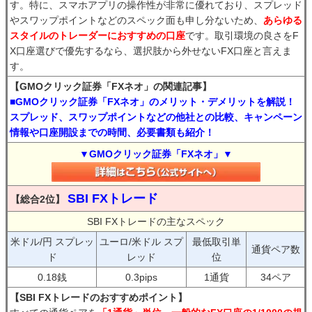
す。特に、スマホアプリの操作性が非常に優れており、スプレッド
やスワップポイントなどのスペック面も申し分ないため、
あらゆる
スタイルのトレーダーにおすすめの口座
です。取引環境の良さをF
X口座選びで優先するなら、選択肢から外せないFX口座と言えま
す。
【GMOクリック証券「FXネオ」の関連記事】
■GMOクリック証券「FXネオ」のメリット・デメリットを解説！
スプレッド、スワップポイントなどの他社との比較、キャンペーン
情報や口座開設までの時間、必要書類も紹介！
▼GMOクリック証券「FXネオ」▼
SBI FXトレード
【総合2位】
SBI FXトレードの主なスペック
米ドル/円 スプレッ
ユーロ/米ドル スプ
最低取引単
通貨ペア数
ド
レッド
位
0.18銭
0.3pips
1通貨
34ペア
【SBI FXトレードのおすすめポイント】