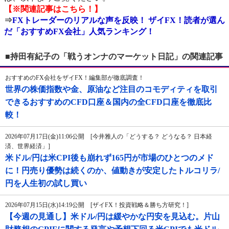
【※関連記事はこちら！】
⇒
FXトレーダーのリアルな声を反映！ ザイFX！読者が選ん
だ「おすすめFX会社」人気ランキング！
■持田有紀子の「戦うオンナのマーケット日記」の関連記事
おすすめのFX会社をザイFX！編集部が徹底調査！
世界の株価指数や金、原油など注目のコモディティを取引
できるおすすめのCFD口座＆国内の全CFD口座を徹底比
較！
2026年07月17日(金)11:06公開 [今井雅人の「どうする？ どうなる？ 日本経
済、世界経済」]
米ドル/円は米CPI後も崩れず165円が市場のひとつのメド
に！円売り優勢は続くのか、値動きが安定したトルコリラ/
円を人生初の試し買い
2026年07月15日(水)14:19公開 [ザイFX！投資戦略＆勝ち方研究！]
【今週の見通し】米ドル/円は緩やかな円安を見込む。片山