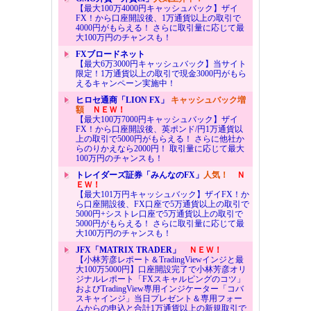
【最大100万4000円キャッシュバック】ザイ
FX！から口座開設後、1万通貨以上の取引で
4000円がもらえる！ さらに取引量に応じて最
大100万円のチャンスも！
FXブロードネット
【最大6万3000円キャッシュバック】当サイト
限定！1万通貨以上の取引で現金3000円がもら
えるキャンペーン実施中！
ヒロセ通商「LION FX」
キャッシュバック増
額
ＮＥＷ！
【最大100万7000円キャッシュバック】ザイ
FX！から口座開設後、英ポンド/円1万通貨以
上の取引で5000円がもらえる！ さらに他社か
らのりかえなら2000円！ 取引量に応じて最大
100万円のチャンスも！
トレイダーズ証券「みんなのFX」
人気！
Ｎ
ＥＷ！
【最大101万円キャッシュバック】ザイFX！か
ら口座開設後、FX口座で5万通貨以上の取引で
5000円+シストレ口座で5万通貨以上の取引で
5000円がもらえる！ さらに取引量に応じて最
大100万円のチャンスも！
JFX「MATRIX TRADER」
ＮＥＷ！
【小林芳彦レポート＆TradingViewインジと最
大100万5000円】口座開設完了で小林芳彦オリ
ジナルレポート「FXスキャルピングのコツ」
およびTradingView専用インジケーター「コバ
スキャインジ」当日プレゼント＆専用フォー
ムからの申込と合計1万通貨以上の新規取引で