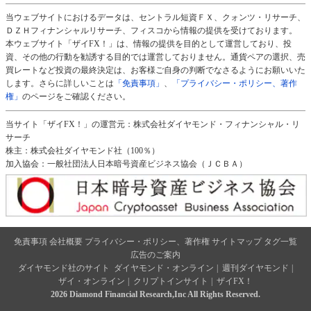
当ウェブサイトにおけるデータは、セントラル短資ＦＸ、クォンツ・リサーチ、
ＤＺＨフィナンシャルリサーチ、フィスコから情報の提供を受けております。
本ウェブサイト「ザイFX！」は、情報の提供を目的として運営しており、投
資、その他の行動を勧誘する目的では運営しておりません。通貨ペアの選択、売
買レートなど投資の最終決定は、お客様ご自身の判断でなさるようにお願いいた
します。さらに詳しいことは
「免責事項」
、
「プライバシー・ポリシー、著作
権」
のページをご確認ください。
当サイト「ザイFX！」の運営元：株式会社ダイヤモンド・フィナンシャル・リ
サーチ
株主：株式会社ダイヤモンド社（100％）
加入協会：一般社団法人日本暗号資産ビジネス協会（ＪＣＢＡ）
免責事項
会社概要
プライバシー・ポリシー、著作権
サイトマップ
タグ一覧
広告のご案内
ダイヤモンド社のサイト
ダイヤモンド・オンライン
|
週刊ダイヤモンド
|
ザイ・オンライン
|
クリプトインサイト
|
ザイFX！
2026 Diamond Financial Research,Inc All Rights Reserved.