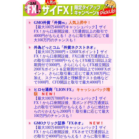
GMO外貨「外貨ex」
人気上昇中！
【最大100万4000円キャッシュバック】ザイ
FX！から口座開設後、1万通貨以上の取引で
4000円がもらえる！ さらに取引量に応じて最
大100万円のチャンスも！
外為どっとコム「外貨ネクストネオ」
【最大101万2000円＋1200FXポイント】ザイ
FX！から口座開設後、FX口座で1万通貨以上
の取引1回で5000円+らくらくFX積立1回以上定
期買付で3000円。さらにらくらくFX積立開設
200FXポイント＆定期買付1回以上で1000FXポ
イント。さらに取引量に応じて最大100万円に
加え、スクール受講と理解度テスト合格など
で1000円、CFD開設と取引で最大4000円！
ヒロセ通商「LION FX」
キャッシュバック増
額
ＮＥＷ！
【最大100万7000円キャッシュバック】ザイ
FX！から口座開設後、英ポンド/円1万通貨以
上の取引で5000円がもらえる！ さらに他社か
らのりかえなら2000円！ 取引量に応じて最大
100万円のチャンスも！
GMOクリック証券「FXネオ」
ＮＥＷ！
【最大100万4000円キャッシュバック】ザイ
FX！から口座開設後、FXネオで1万通貨以上
の取引で4000円がもらえる！ さらに取引量に