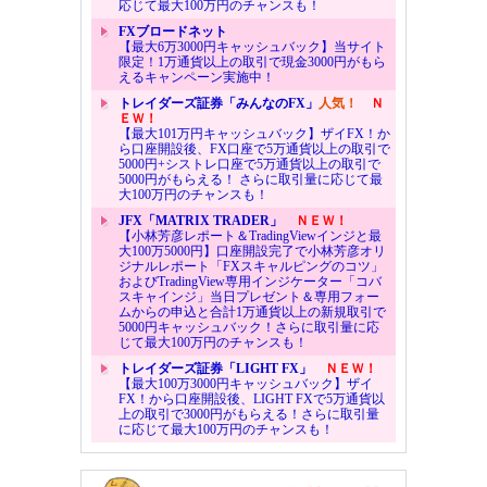
応じて最大100万円のチャンスも！
FXブロードネット
【最大6万3000円キャッシュバック】当サイト
限定！1万通貨以上の取引で現金3000円がもら
えるキャンペーン実施中！
トレイダーズ証券「みんなのFX」
人気！
Ｎ
ＥＷ！
【最大101万円キャッシュバック】ザイFX！か
ら口座開設後、FX口座で5万通貨以上の取引で
5000円+シストレ口座で5万通貨以上の取引で
5000円がもらえる！ さらに取引量に応じて最
大100万円のチャンスも！
JFX「MATRIX TRADER」
ＮＥＷ！
【小林芳彦レポート＆TradingViewインジと最
大100万5000円】口座開設完了で小林芳彦オリ
ジナルレポート「FXスキャルピングのコツ」
およびTradingView専用インジケーター「コバ
スキャインジ」当日プレゼント＆専用フォー
ムからの申込と合計1万通貨以上の新規取引で
5000円キャッシュバック！さらに取引量に応
じて最大100万円のチャンスも！
トレイダーズ証券「LIGHT FX」
ＮＥＷ！
【最大100万3000円キャッシュバック】ザイ
FX！から口座開設後、LIGHT FXで5万通貨以
上の取引で3000円がもらえる！さらに取引量
に応じて最大100万円のチャンスも！