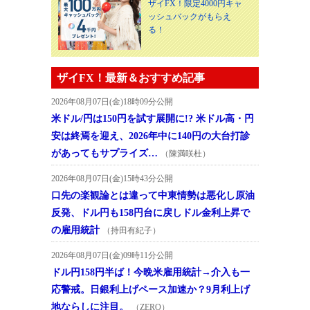
ザイFX！限定4000円キャ
ッシュバックがもらえ
る！
ザイFX！最新＆おすすめ記事
2026年08月07日(金)18時09分公開
米ドル/円は150円を試す展開に!? 米ドル高・円
安は終焉を迎え、2026年中に140円の大台打診
があってもサプライズ…
（陳満咲杜）
2026年08月07日(金)15時43分公開
口先の楽観論とは違って中東情勢は悪化し原油
反発、ドル円も158円台に戻しドル金利上昇で
の雇用統計
（持田有紀子）
2026年08月07日(金)09時11分公開
ドル円158円半ば！今晩米雇用統計→介入も一
応警戒。日銀利上げペース加速か？9月利上げ
地ならしに注目。
（ZERO）