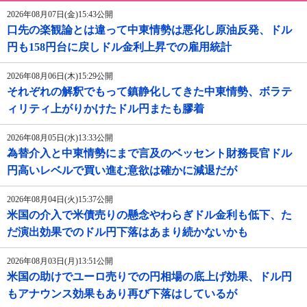
2026年08月07日(金)15:43公開
口先の楽観論とは違って中東情勢は悪化し原油反発、ドル
円も158円台に戻しドル金利上昇での雇用統計
2026年08月06日(木)15:29公開
それぞれの解釈でもって鎮静化してきた中東情勢、ボラテ
ィリティ上がりかけたドル円またも膠着
2026年08月05日(水)13:33公開
為替介入と中東情勢にまで言及のベッセント財務長官ドル
円高いレベルで買い進む意欲は確かに減退だが
2026年08月04日(火)15:37公開
米国の介入で米債売りの懸念やわらぎドル金利も低下、た
だ演出効果でのドル円下落はあまり続かないかも
2026年08月03日(月)13:51公開
米国の助けでユーロ売りでの円相場の底上げ効果、ドル円
もアナウンス効果もあり再び下落はしているが