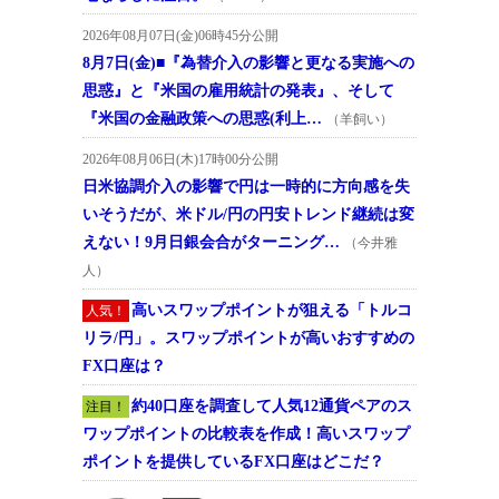
2026年08月07日(金)06時45分公開
8月7日(金)■『為替介入の影響と更なる実施への
思惑』と『米国の雇用統計の発表』、そして
『米国の金融政策への思惑(利上…
（羊飼い）
2026年08月06日(木)17時00分公開
日米協調介入の影響で円は一時的に方向感を失
いそうだが、米ドル/円の円安トレンド継続は変
えない！9月日銀会合がターニング…
（今井雅
人）
高いスワップポイントが狙える「トルコ
人気！
リラ/円」。スワップポイントが高いおすすめの
FX口座は？
約40口座を調査して人気12通貨ペアのス
注目！
ワップポイントの比較表を作成！高いスワップ
ポイントを提供しているFX口座はどこだ？