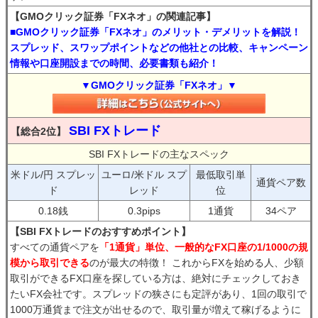
【GMOクリック証券「FXネオ」の関連記事】
■GMOクリック証券「FXネオ」のメリット・デメリットを解説！
スプレッド、スワップポイントなどの他社との比較、キャンペーン
情報や口座開設までの時間、必要書類も紹介！
▼GMOクリック証券「FXネオ」▼
SBI FXトレード
【総合2位】
SBI FXトレードの主なスペック
米ドル/円 スプレッ
ユーロ/米ドル スプ
最低取引単
通貨ペア数
ド
レッド
位
0.18銭
0.3pips
1通貨
34ペア
【SBI FXトレードのおすすめポイント】
すべての通貨ペアを
「1通貨」単位、一般的なFX口座の1/1000の規
模から取引できる
のが最大の特徴！ これからFXを始める人、少額
取引ができるFX口座を探している方は、絶対にチェックしておき
たいFX会社です。スプレッドの狭さにも定評があり、1回の取引で
1000万通貨まで注文が出せるので、取引量が増えて稼げるように