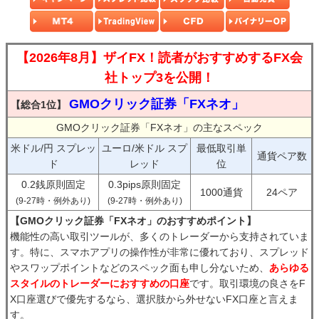
【2026年8月】ザイFX！読者がおすすめするFX会
社トップ3を公開！
GMOクリック証券「FXネオ」
【総合1位】
GMOクリック証券「FXネオ」の主なスペック
米ドル/円 スプレッ
ユーロ/米ドル スプ
最低取引単
通貨ペア数
ド
レッド
位
0.2銭原則固定
0.3pips原則固定
1000通貨
24ペア
(9-27時・例外あり)
(9-27時・例外あり)
【GMOクリック証券「FXネオ」のおすすめポイント】
機能性の高い取引ツールが、多くのトレーダーから支持されていま
す。特に、スマホアプリの操作性が非常に優れており、スプレッド
やスワップポイントなどのスペック面も申し分ないため、
あらゆる
スタイルのトレーダーにおすすめの口座
です。取引環境の良さをF
X口座選びで優先するなら、選択肢から外せないFX口座と言えま
す。