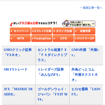
>>最新記事一覧へ
GMOクリック証券
セントラル短資ＦＸ
GMO外貨 「外貨e
「FXネオ」
「ＦＸダイレクトプ
x」
ラス」
SBI FXトレード
トレイダーズ証券
外為どっとコム
「みんなのFX」
「外貨ネクストネ
オ」
JFX 「MATRIX TR
ゴールデンウェイ・
ヒロセ通商 「LION
ADER」
ジャパン 「FXTF M
FX」
T4」