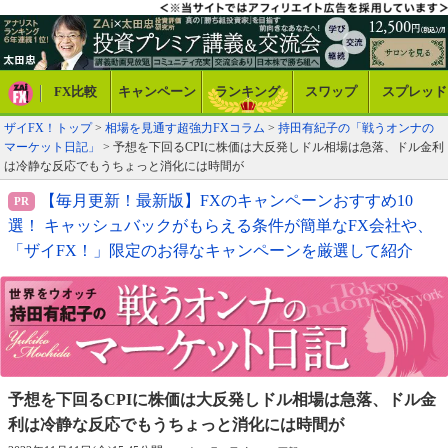
FX比較
キャンペーン
ランキング
スワップ
スプレッド
ザイFX！トップ
>
相場を見通す超強力FXコラム
>
持田有紀子の「戦うオンナの
マーケット日記」
> 予想を下回るCPIに株価は大反発しドル相場は急落、ドル金利
は冷静な反応でもうちょっと消化には時間が
【毎月更新！最新版】FXのキャンペーンおすすめ10
選！ キャッシュバックがもらえる条件が簡単なFX会社や、
「ザイFX！」限定のお得なキャンペーンを厳選して紹介
予想を下回るCPIに株価は大反発しドル相場は急落、
ドル金
利は冷静な反応でもうちょっと消化には時間が