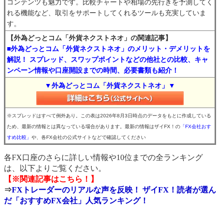
コンテンツも魅力です。比較チャートや相場の先行きを予測してく
れる機能など、取引をサポートしてくれるツールも充実していま
す。
【外為どっとコム「外貨ネクストネオ」の関連記事】
■外為どっとコム「外貨ネクストネオ」のメリット・デメリットを
解説！ スプレッド、スワップポイントなどの他社との比較、キャ
ンペーン情報や口座開設までの時間、必要書類も紹介！
▼外為どっとコム「外貨ネクストネオ」▼
※スプレッドはすべて例外あり。この表は2026年8月3日時点のデータをもとに作成している
ため、最新の情報とは異なっている場合があります。最新の情報はザイFX！の
「FX会社おす
すめ比較」
や、各FX会社の公式サイトなどで確認してください
各FX口座のさらに詳しい情報や10位までの全ランキング
は、以下よりご覧ください。
【※関連記事はこちら！】
⇒
FXトレーダーのリアルな声を反映！ ザイFX！読者が選ん
だ「おすすめFX会社」人気ランキング！