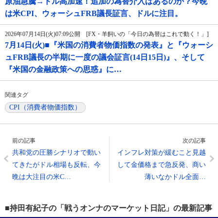
原油急騰→ドル高加速！追加の為替介入はあるのか？今晩
は米CPI、ウォーシュFRB議長証言、ドルに注目。
2026年07月14日(火)07:09公開 [FX・羊飼いの「今日の為替はこれで動く！」]
7月14日(火)■『米国の消費者物価指数の発表』と『ウォーシ
ュFRB議長の半期に一度の議会証言(14日15日)』、そして
『米国の金融政策への思惑』に…
関連タグ
CPI（消費者物価指数）
前の記事
次の記事
共和党の圧勝シナリオで動い
インフレ対策が緩むこと見越
てきたがドル相場も反転、今
して金価格まで急反発、商い
晩は大注目の米C…
薄いなかドル全面…
■持田有紀子の「戦うオンナのマーケット日記」の最新記事