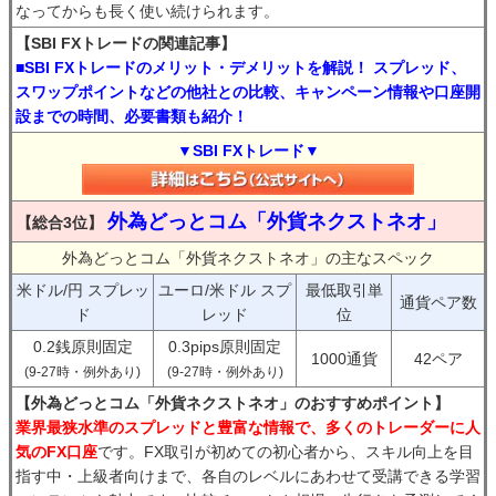
なってからも長く使い続けられます。
【SBI FXトレードの関連記事】
■SBI FXトレードのメリット・デメリットを解説！ スプレッド、
スワップポイントなどの他社との比較、キャンペーン情報や口座開
設までの時間、必要書類も紹介！
▼SBI FXトレード▼
外為どっとコム「外貨ネクストネオ」
【総合3位】
外為どっとコム「外貨ネクストネオ」の主なスペック
米ドル/円 スプレッ
ユーロ/米ドル スプ
最低取引単
通貨ペア数
ド
レッド
位
0.2銭原則固定
0.3pips原則固定
1000通貨
42ペア
(9-27時・例外あり)
(9-27時・例外あり)
【外為どっとコム「外貨ネクストネオ」のおすすめポイント】
業界最狭水準のスプレッドと豊富な情報で、多くのトレーダーに人
気のFX口座
です。FX取引が初めての初心者から、スキル向上を目
指す中・上級者向けまで、各自のレベルにあわせて受講できる学習