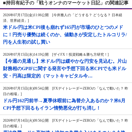
■持田有紀子の「戦うオンナのマーケット日記」の関連記事
2026年07月17日(金)11:06公開 [今井雅人の「どうする？ どうなる？ 日本経
済、世界経済」]
米ドル/円は米CPI後も崩れず165円が市場のひとつのメド
に！円売り優勢は続くのか、値動きが安定したトルコリラ/
円を人生初の試し買い
2026年07月15日(水)14:19公開 [ザイFX！投資戦略＆勝ち方研究！]
【今週の見通し】米ドル/円は緩やかな円安を見込む。片山
財務相のGPIFに関する発言や予想下回る米CPIでも米ドル
安・円高は限定的（マットキャピタル今…
2026年07月15日(水)09:54公開 [FXデイトレーダーZEROの「なんで動いた？ 昨
日の相場」]
ドル円162円前半→夏季休暇前に為替介入あるのか？米6月
CPI予想下回るもイラン情勢悪化が打ち消し！
2026年07月14日(火)09:56公開 [FXデイトレーダーZEROの「なんで動いた？ 昨
日の相場」]