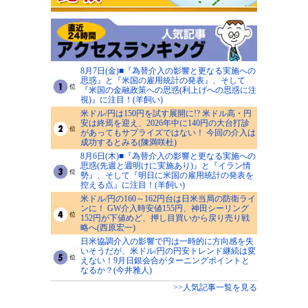
8月7日(金)■『為替介入の影響と更なる実施への
思惑』と『米国の雇用統計の発表』、そして
『米国の金融政策への思惑(利上げへの思惑に注
視)』に注目！(羊飼い)
米ドル/円は150円を試す展開に!? 米ドル高・円
安は終焉を迎え、2026年中に140円の大台打診
があってもサプライズではない！ 今回の介入は
成功するとみる(陳満咲杜)
8月6日(木)■『為替介入の影響と更なる実施への
思惑(先週と週明けに実施あり)』と『イラン情
勢』、そして『明日に米国の雇用統計の発表を
控える点』に注目！(羊飼い)
米ドル/円の160～162円台は日米当局の防衛ライ
ンに！ GW介入時安値155円、神田シーリング
152円が下値めど、押し目買いから戻り売り戦
略へ(西原宏一)
日米協調介入の影響で円は一時的に方向感を失
いそうだが、米ドル/円の円安トレンド継続は変
えない！9月日銀会合がターニングポイントと
なるか？(今井雅人)
>>人気記事一覧を見る