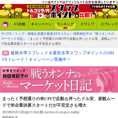
FX比較
キャンペーン
ランキング
スワップ
スプレッド
ザイFX！トップ
>
相場を見通す超強力FXコラム
>
持田有紀子の「戦うオンナの
マーケット日記」
> まったく予想通りの米CPIで反動も伴ったドル安、楽観ムード
で米企業決算スタートだが不安定さも増大
最狭水準スプレッド＆最良水準スワップポイントのSBI
FXトレード！キャンペーン実施中！
まったく予想通りの米CPIで反動も伴ったドル安、
楽観ムー
ドで米企業決算スタートだが不安定さも増大
2023年01月13日(金)15:36公開
[2023年01月13日(金)15:36更新]
持田有紀子