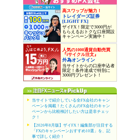
高スワップが魅力！
トレイダーズ証券
[LIGHT FX]
ザイFX！限定で3000円が
もらえるおトクな口座開設
キャンペーン実施中！
人気の1000通貨自動売買
『iサイクル注文』
外為オンライン
当サイトからの口座申込者
限定！条件達成で特別に
3000円プレゼント！
当サイトで紹介している全FX会社のキャン
ペーンを掲載！たくさんのFX会社のキャン
ペーンから比較検討したい方は是非チェッ
ク！
【2026年8月版】ザイFX！編集部が注目する
「FXのキャンペーンおすすめ10選」を、記
事で詳しく紹介！