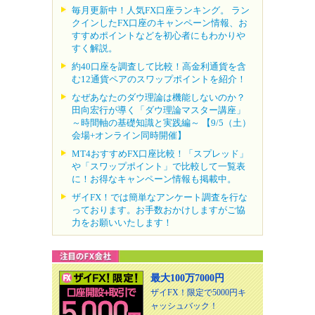
毎月更新中！人気FX口座ランキング。 ラン
クインしたFX口座のキャンペーン情報、お
すすめポイントなどを初心者にもわかりや
すく解説。
約40口座を調査して比較！高金利通貨を含
む12通貨ペアのスワップポイントを紹介！
なぜあなたのダウ理論は機能しないのか？
田向宏行が導く「ダウ理論マスター講座」
～時間軸の基礎知識と実践編～ 【9/5（土）
会場+オンライン同時開催】
MT4おすすめFX口座比較！「スプレッド」
や「スワップポイント」で比較して一覧表
に！お得なキャンペーン情報も掲載中。
ザイFX！では簡単なアンケート調査を行な
っております。お手数おかけしますがご協
力をお願いいたします！
最大100万7000円
ザイFX！限定で5000円キ
ャッシュバック！