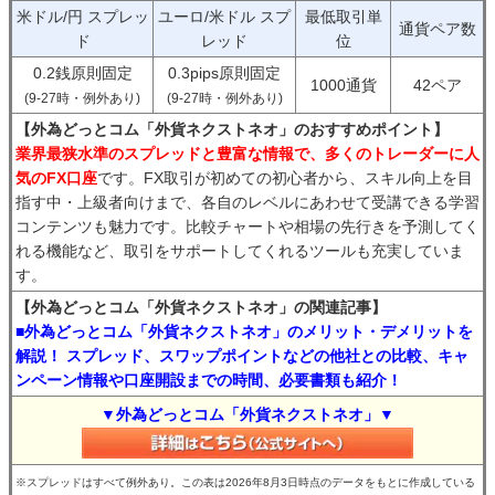
米ドル/円 スプレッ
ユーロ/米ドル スプ
最低取引単
通貨ペア数
ド
レッド
位
0.2銭原則固定
0.3pips原則固定
1000通貨
42ペア
(9-27時・例外あり)
(9-27時・例外あり)
【外為どっとコム「外貨ネクストネオ」のおすすめポイント】
業界最狭水準のスプレッドと豊富な情報で、多くのトレーダーに人
気のFX口座
です。FX取引が初めての初心者から、スキル向上を目
指す中・上級者向けまで、各自のレベルにあわせて受講できる学習
コンテンツも魅力です。比較チャートや相場の先行きを予測してく
れる機能など、取引をサポートしてくれるツールも充実していま
す。
【外為どっとコム「外貨ネクストネオ」の関連記事】
■外為どっとコム「外貨ネクストネオ」のメリット・デメリットを
解説！ スプレッド、スワップポイントなどの他社との比較、キャ
ンペーン情報や口座開設までの時間、必要書類も紹介！
▼外為どっとコム「外貨ネクストネオ」▼
※スプレッドはすべて例外あり。この表は2026年8月3日時点のデータをもとに作成している