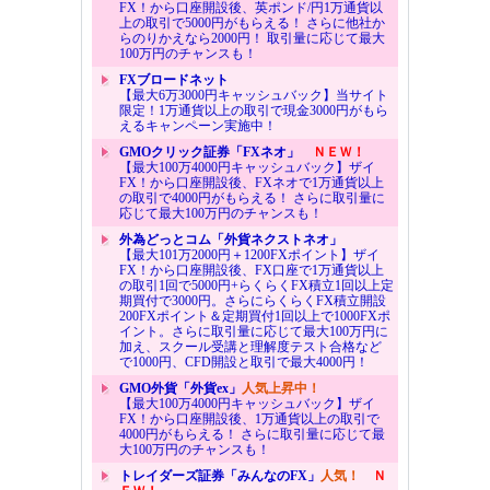
FX！から口座開設後、英ポンド/円1万通貨以
上の取引で5000円がもらえる！ さらに他社か
らのりかえなら2000円！ 取引量に応じて最大
100万円のチャンスも！
FXブロードネット
【最大6万3000円キャッシュバック】当サイト
限定！1万通貨以上の取引で現金3000円がもら
えるキャンペーン実施中！
GMOクリック証券「FXネオ」
ＮＥＷ！
【最大100万4000円キャッシュバック】ザイ
FX！から口座開設後、FXネオで1万通貨以上
の取引で4000円がもらえる！ さらに取引量に
応じて最大100万円のチャンスも！
外為どっとコム「外貨ネクストネオ」
【最大101万2000円＋1200FXポイント】ザイ
FX！から口座開設後、FX口座で1万通貨以上
の取引1回で5000円+らくらくFX積立1回以上定
期買付で3000円。さらにらくらくFX積立開設
200FXポイント＆定期買付1回以上で1000FXポ
イント。さらに取引量に応じて最大100万円に
加え、スクール受講と理解度テスト合格など
で1000円、CFD開設と取引で最大4000円！
GMO外貨「外貨ex」
人気上昇中！
【最大100万4000円キャッシュバック】ザイ
FX！から口座開設後、1万通貨以上の取引で
4000円がもらえる！ さらに取引量に応じて最
大100万円のチャンスも！
トレイダーズ証券「みんなのFX」
人気！
Ｎ