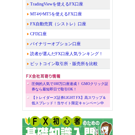
TradingViewを使えるFX口座
MT4やMT5を使えるFX口座
FX自動売買（シストレ）口座
CFD口座
バイナリーオプション口座
読者が選んだFX口座人気ランキング！
ビットコイン取引所・販売所を比較
圧倒的人気で100万口座達成！ GMOクリック証
券なら最短即日で取引OK！
【トレイダーズ証券LIGHT FX】高スワップ＆
低スプレッド！当サイト限定キャンペーン中