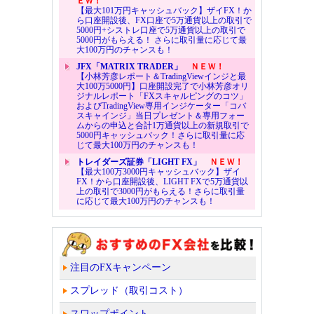
ＥＷ！
【最大101万円キャッシュバック】ザイFX！か
ら口座開設後、FX口座で5万通貨以上の取引で
5000円+シストレ口座で5万通貨以上の取引で
5000円がもらえる！ さらに取引量に応じて最
大100万円のチャンスも！
JFX「MATRIX TRADER」
ＮＥＷ！
【小林芳彦レポート＆TradingViewインジと最
大100万5000円】口座開設完了で小林芳彦オリ
ジナルレポート「FXスキャルピングのコツ」
およびTradingView専用インジケーター「コバ
スキャインジ」当日プレゼント＆専用フォー
ムからの申込と合計1万通貨以上の新規取引で
5000円キャッシュバック！さらに取引量に応
じて最大100万円のチャンスも！
トレイダーズ証券「LIGHT FX」
ＮＥＷ！
【最大100万3000円キャッシュバック】ザイ
FX！から口座開設後、LIGHT FXで5万通貨以
上の取引で3000円がもらえる！さらに取引量
に応じて最大100万円のチャンスも！
注目のFXキャンペーン
スプレッド（取引コスト）
スワップポイント