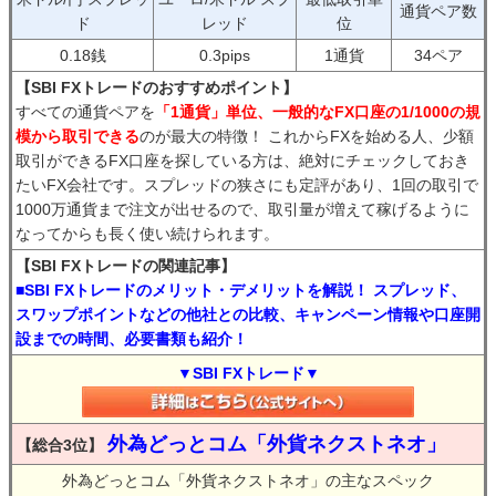
通貨ペア数
ド
レッド
位
0.18銭
0.3pips
1通貨
34ペア
【SBI FXトレードのおすすめポイント】
すべての通貨ペアを
「1通貨」単位、一般的なFX口座の1/1000の規
模から取引できる
のが最大の特徴！ これからFXを始める人、少額
取引ができるFX口座を探している方は、絶対にチェックしておき
たいFX会社です。スプレッドの狭さにも定評があり、1回の取引で
1000万通貨まで注文が出せるので、取引量が増えて稼げるように
なってからも長く使い続けられます。
【SBI FXトレードの関連記事】
■SBI FXトレードのメリット・デメリットを解説！ スプレッド、
スワップポイントなどの他社との比較、キャンペーン情報や口座開
設までの時間、必要書類も紹介！
▼SBI FXトレード▼
外為どっとコム「外貨ネクストネオ」
【総合3位】
外為どっとコム「外貨ネクストネオ」の主なスペック