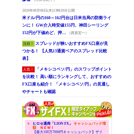
2026年08月06日(木)13時20分公開
米ドル/円の160～162円台は日米当局の防衛ライ
ンに！ GW介入時安値155円、神田シーリング
152円が下値めど、押…
（西原宏一）
スプレッドが狭いおすすめFX口座が見
注目！
つかる！ 【人気13通貨ペアのスプレッド比較
表】
「メキシコペソ/円」のスワップポイント
人気！
を比較！ 高い順にランキングして、おすすめの
FX口座も紹介！ 「メキシコペソ/円」の見通し
やチャートも確認
ヒロセ通商「LION FX」
キャッシュバック増
額
ＮＥＷ！
【最大100万7000円キャッシュバック】ザイ