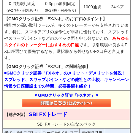
0.2銭原則固定
0.3pips原則固定
1000通貨
24ペア
(9-27時・例外あり)
(9-27時・例外あり)
【GMOクリック証券「FXネオ」のおすすめポイント】
機能性の高い取引ツールが、多くのトレーダーから支持されていま
す。特に、スマホアプリの操作性が非常に優れており、スプレッド
やスワップポイントなどのスペック面も申し分ないため、
あらゆる
スタイルのトレーダーにおすすめの口座
です。取引環境の良さをF
X口座選びで優先するなら、選択肢から外せないFX口座と言えま
す。
【GMOクリック証券「FXネオ」の関連記事】
■GMOクリック証券「FXネオ」のメリット・デメリットを解説！
スプレッド、スワップポイントなどの他社との比較、キャンペーン
情報や口座開設までの時間、必要書類も紹介！
▼GMOクリック証券「FXネオ」▼
SBI FXトレード
【総合2位】
SBI FXトレードの主なスペック
米ドル/円 スプレッ
ユーロ/米ドル スプ
最低取引単