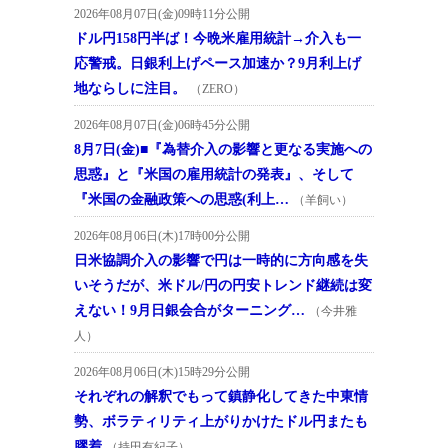
2026年08月07日(金)09時11分公開
ドル円158円半ば！今晩米雇用統計→介入も一
応警戒。日銀利上げペース加速か？9月利上げ
地ならしに注目。
（ZERO）
2026年08月07日(金)06時45分公開
8月7日(金)■『為替介入の影響と更なる実施への
思惑』と『米国の雇用統計の発表』、そして
『米国の金融政策への思惑(利上…
（羊飼い）
2026年08月06日(木)17時00分公開
日米協調介入の影響で円は一時的に方向感を失
いそうだが、米ドル/円の円安トレンド継続は変
えない！9月日銀会合がターニング…
（今井雅
人）
2026年08月06日(木)15時29分公開
それぞれの解釈でもって鎮静化してきた中東情
勢、ボラティリティ上がりかけたドル円またも
膠着
（持田有紀子）