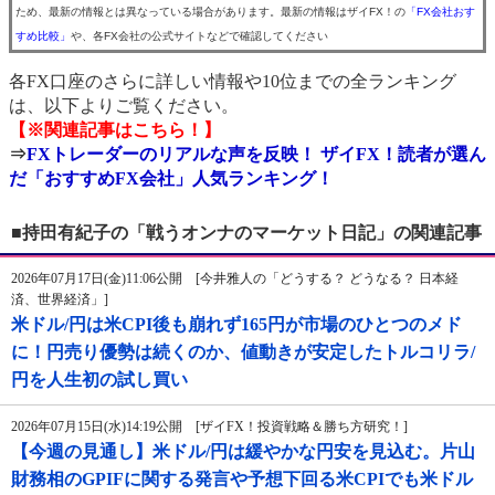
ため、最新の情報とは異なっている場合があります。最新の情報はザイFX！の
「FX会社おす
すめ比較」
や、各FX会社の公式サイトなどで確認してください
各FX口座のさらに詳しい情報や10位までの全ランキング
は、以下よりご覧ください。
【※関連記事はこちら！】
⇒
FXトレーダーのリアルな声を反映！ ザイFX！読者が選ん
だ「おすすめFX会社」人気ランキング！
■持田有紀子の「戦うオンナのマーケット日記」の関連記事
2026年07月17日(金)11:06公開 [今井雅人の「どうする？ どうなる？ 日本経
済、世界経済」]
米ドル/円は米CPI後も崩れず165円が市場のひとつのメド
に！円売り優勢は続くのか、値動きが安定したトルコリラ/
円を人生初の試し買い
2026年07月15日(水)14:19公開 [ザイFX！投資戦略＆勝ち方研究！]
【今週の見通し】米ドル/円は緩やかな円安を見込む。片山
財務相のGPIFに関する発言や予想下回る米CPIでも米ドル