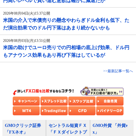
円高いレベルで買い進む意欲は確かに減退だが
2026年08月04日(火)15:37公開
米国の介入で米債売りの懸念やわらぎドル金利も低下、た
だ演出効果でのドル円下落はあまり続かないかも
2026年08月03日(月)13:51公開
米国の助けでユーロ売りでの円相場の底上げ効果、ドル円
もアナウンス効果もあり再び下落はしているが
>>最新記事一覧へ
GMOクリック証券
セントラル短資ＦＸ
GMO外貨 「外貨e
「FXネオ」
「ＦＸダイレクトプ
x」