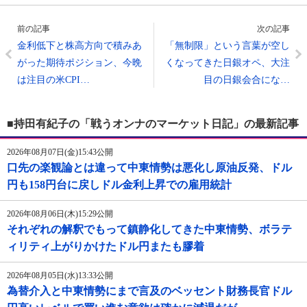
前の記事
次の記事
金利低下と株高方向で積みあ
「無制限」という言葉が空し
がった期待ポジション、今晩
くなってきた日銀オペ、大注
は注目の米CPI…
目の日銀会合にな…
■持田有紀子の「戦うオンナのマーケット日記」の最新記事
2026年08月07日(金)15:43公開
口先の楽観論とは違って中東情勢は悪化し原油反発、ドル
円も158円台に戻しドル金利上昇での雇用統計
2026年08月06日(木)15:29公開
それぞれの解釈でもって鎮静化してきた中東情勢、ボラテ
ィリティ上がりかけたドル円またも膠着
2026年08月05日(水)13:33公開
為替介入と中東情勢にまで言及のベッセント財務長官ドル