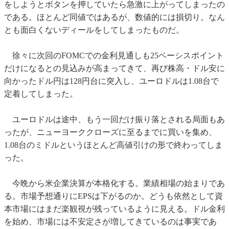
をしようとボタンを押していたら急激に上がってしまったの
である。ほとんど同値ではあるが、数値的には損切り。なん
とも面白くないディールをしてしまったものだ。
徐々に次回のFOMCでの金利見通しも25ベーシスポイント
だけになるとの見込みが高まってきて、再び株高・ドル安に
向かったドル円は128円台に突入し、ユーロドルは1.08台で
定着してしまった。
ユーロドルは途中、もう一回だけ振り落とされる局面もあ
ったが、ニューヨーククローズに至るまでに買いを集め、
1.08台のミドルというほとんど高値引けの形で終わってしま
った。
今晩から米企業決算が本格化する。業績相場の始まりであ
る。市場予想通りにEPSは下がるのか。どうも依然として資
本市場にはまだ楽観視が残っているように見える。ドル金利
を始め、市場には不安定さが増してきているのは事実であ