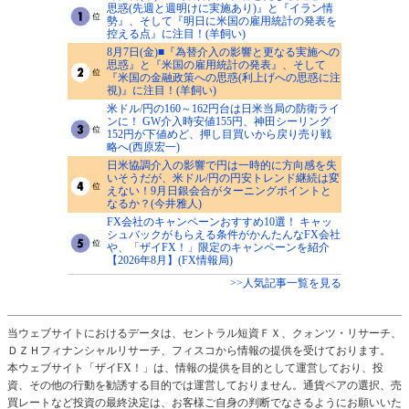
思惑(先週と週明けに実施あり)』と『イラン情
勢』、そして『明日に米国の雇用統計の発表を
控える点』に注目！(羊飼い)
8月7日(金)■『為替介入の影響と更なる実施への
思惑』と『米国の雇用統計の発表』、そして
『米国の金融政策への思惑(利上げへの思惑に注
視)』に注目！(羊飼い)
米ドル/円の160～162円台は日米当局の防衛ライ
ンに！ GW介入時安値155円、神田シーリング
152円が下値めど、押し目買いから戻り売り戦
略へ(西原宏一)
日米協調介入の影響で円は一時的に方向感を失
いそうだが、米ドル/円の円安トレンド継続は変
えない！9月日銀会合がターニングポイントと
なるか？(今井雅人)
FX会社のキャンペーンおすすめ10選！ キャッ
シュバックがもらえる条件がかんたんなFX会社
や、「ザイFX！」限定のキャンペーンを紹介
【2026年8月】(FX情報局)
>>人気記事一覧を見る
当ウェブサイトにおけるデータは、セントラル短資ＦＸ、クォンツ・リサーチ、
ＤＺＨフィナンシャルリサーチ、フィスコから情報の提供を受けております。
本ウェブサイト「ザイFX！」は、情報の提供を目的として運営しており、投
資、その他の行動を勧誘する目的では運営しておりません。通貨ペアの選択、売
買レートなど投資の最終決定は、お客様ご自身の判断でなさるようにお願いいた